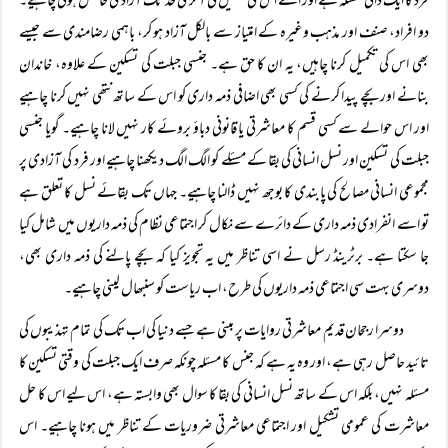
فرد کا ایک ذاتی مسئلہ ہے اور اسے اس کی تکمیل کی آخری حد تک آزادی حاصل ہونی چاہیے۔
دو افراد، صنف اور مذہب وغیرہ کے امتیاز سے بالکل آزاد ہو کر، باہمی رضامندی سے جیسے
بھی اس کی تکمیل کرنا چاہیں، یہ ان کا حق ہے۔ جنسی جبلت کی تسکین کے علاوہ، خاندان
بنانے اور بچے پیدا کرنے کی کسی بھی اضافی ذمہ داری کو اس کے ساتھ نتھی نہیں کرنا چاہیے
اور اس حوالے سے کسی قسم کا معاشرتی یا قانونی دباؤ بروئے کار نہیں لانا چاہیے۔ گویا جنسی
جبلت کی تسکین اور نسل انسانی کی بقا کے مسئلے کو الگ الگ دیکھنا چاہیے اور فرد کی آزادی پر
مجموعی انسانی مصالح کی پابندی کا بوجھ نہیں ڈالنا چاہیے۔ جہاں تک بقائے نسل کا تعلق ہے
تو اسے انفرادی ذمہ داری کے دائرے سے نکال کر اجتماعی نظام کی ذمہ داریوں میں شامل کیا
جا سکتا ہے۔ برٹرینڈ رسل نے اسی تناظر میں یہ تجویز کیا کہ بچے پالنے کی ذمہ داری بھی،
دوسری بہت سی اجتماعی ذمہ داریوں کی طرح، اب ریاست کو سنبھال لینی چاہیے۔
دوسرا رجحان قدیم معاشرتی روایات پر مبنی ہے جسے دنیا کی اب تک کی تمام تہذیبوں کی
تائید حاصل رہی ہے، اور وہ یہ ہے کہ جنس کا مسئلہ چونکہ صرف ایک جبلت کی وقتی تسکین کا
مسئلہ نہیں، بلکہ اس کے ساتھ نسل انسانی کی بقا کا سوال بھی وابستہ ہے، اس لیے اس کا حل
معاشرت کی عمومی تشکیل اور اجتماعی معاشرتی ضروریات کے تناظر میں ہونا چاہیے۔ اس