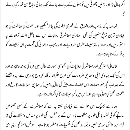
اگر بھائی بڑا اور بہنیں چھوٹی ہیں تو بہنوں کے بیاہے جانے تک بھائی نابالغ ہی شمار کیا جائے
گا۔
خلاصہ یہ کہ مذہب اور اخلاق نے فطری جبلت کی جائز تسکین اور عفت کی حفاظت کی جو
بنیادی ترین ترجیح متعین کی تھی، ہماری معاشرتی روایات اس سے بالکل الٹ ترجیحات پر
استوار ہیں اور ہمارا مائنڈ سیٹ فطری ضروریات اور مذہب واخلاق کی قیمت پر ان ترجیحات کو
برقرار رکھنا چاہتا ہے۔
خاندانی اسٹرکچر اور معاشرتی روایات کی مجموعی صورت حال میں فرد کی پسند وناپسند اور
اس کی ایک بنیادی جبلی وسماجی ضرورت کس طرح نظرانداز بلکہ مجروح ہو رہی ہے، یہ دیکھنے
کے بعد اب کچھ معروضات اس حوالے سے پیش کی جانی چاہییں کہ سماجی اصلاحات کا رخ اور
حکمت عملی کیا ہونی چاہیے اور اس میں کن طبقات کا کیا کردار بنتا ہے۔
ہمارے نزدیک اس حوالے سے بنیادی نکتہ یہ ہے کہ معاشرت کے کسی مخصوص
سانچے کو فی نفسہ یا کلی طور پر مطلوب یا، اس کے برعکس، کلی طور پر مسائل ومشکلات کی جڑ
قرار دینا دانش مندی نہیں، بلکہ ردعمل کی نفسیات کا مظہر ہوتا ہے۔ سوشل اسٹرکچرز بنیادی