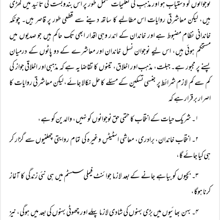
نوجوانوں کو دستیاب ہو اور مذہب کی تعلیمات مکمل طور پر اس بندوبست کی تائید میں کھڑی
ہیں، لیکن معاشرتی روایات اس مطالبے کا ساتھ دینے سے قطعی طور پر قاصر ہیں۔ چونکہ
خاندانی نظام مضبوط ہے اور خاندان کے اندر وہی اقدار ابھی تک حاکم ہیں جو صدیوں میں
مستحکم ہوئی ہیں، اس لیے نوجوان نسل خاندان اور معاشرے کے دو پاٹوں کے درمیان
پسنے پر مجبور ہے۔ جبلت، مذہب اور اخلاق، تینوں کا تقاضا یہ ہے کہ مذہبی اور اخلاقی جواز کی
کم سے کم لازم شرائط پر جنسی تسکین کے مسئلے کا حل نکالا جائے، لیکن معاشرتی روایات کا
اصرار برقرار ہے کہ
۱۔ شریک حیات کے انتخاب کا حتمی حق نوجوانوں کو نہیں، والدین کو ہے،
۲۔ انتخاب خاندان، برادری، معاشی اسٹیٹس وغیرہ کی تمام روایتی چھلنیوں سے گزار کر
ہی کیا جائے گا،
۳۔ بچیوں کو بیاہے جانے کے بعد لازما جوائنٹ فیملی سسٹم میں ہی نئی زندگی کا آغاز
کرنا ہوگا،
۴۔ بہن بھائیوں میں بڑی بہنوں کی شادی لازما پہلے اور چھوٹی بہنوں کی بعد میں ہوگی، نیز