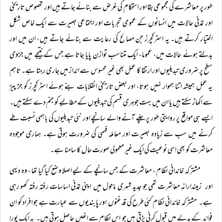
طور پر معاشرے کی مجموعی بقا اور استحکام کی غرض سے بنائے جاتے ہیں اور مخصوص تاریخی
اور تمدنی حالات میں انسانوں کے عمومی تجربات اور اجتماعی بصیرت سے ایک خاص شکل
اختیار کرتے ہیں۔ یہ اسٹرکچرز جن مصالح کی رعایت سے بنائے جاتے ہیں، ان میں اور
بدلتے ہوئے حالات میں، عموما، ایک متناسب توازن پایا جاتا ہے جس کے نتیجے میں جزوی
سطح پر ضروری تبدیلیوں اور ارتقا کا عمل بھی غیر محسوس سے انداز میں جاری رہتا ہے۔ تاہم
یہ عمل ہمیشہ اتنا ہموار نہیں ہوتا، اور بعض تاریخی انقلابات بنے ہوئے اسٹرکچرز کو جڑ پیڑ
سے اکھاڑ سکتے ہیں یا ان میں بہت جوہری قسم کی تبدیلیوں کے مطالبے کو جنم دے سکتے ہیں۔
ایسے ہی مواقع پر روایتی طور پر چلے آنے والے سانچے اور نئی تبدیلیوں کی باہمی نسبت طے
کرنے میں سب سے زیادہ بصیرت اور معاملہ فہمی کی ضرورت ہوتی ہے۔ ہماری موجودہ
معاشرت کو بھی اسی نوعیت کی ایک غیر معمولی صورت حال کا سامنا ہے۔
مشترکہ خاندانی نظام ، معاشرت کے جس سانچے کے لیے اصلا وضع کیا گیا تھا ، وہ دیہی
اور زمیندارانہ معاشرت تھی جو جدید شہری ماحول میں اپنی تمدنی اساسات رفتہ رفتہ کھو رہی
ہے۔ مشترکہ خاندانی نظام کئی طرح کی قدغنوں اور پابندیوں سے عبارت ہے جو افراد کو ان
فوائد کے بدلے میں قبول کرنی پڑتی ہیں جو اس نظام سے انھیں حاصل ہوتی ہیں۔ یہ ایک پورا