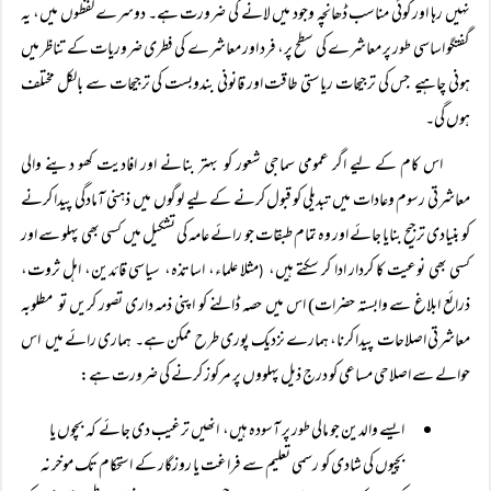
نہیں رہا اور کوئی مناسب ڈھانچہ وجود میں لانے کی ضرورت ہے۔ دوسرے لفظوں میں، یہ
گفتگو اساسی طور پر معاشرے کی سطح پر، فرد اور معاشرے کی فطری ضروریات کے تناظر میں
ہونی چاہیے جس کی ترجیحات ریاستی طاقت اور قانونی بندوبست کی ترجیحات سے بالکل مختلف
ہوں گی۔
اس کام کے لیے اگر عمومی سماجی شعور کو بہتر بنانے اور افادیت کھو دینے والی
معاشرتی رسوم وعادات میں تبدیلی کو قبول کرنے کے لیے لوگوں میں ذہنی آمادگی پیدا کرنے
کو بنیادی ترجیح بنایا جائے اور وہ تمام طبقات جو رائے عامہ کی تشکیل میں کسی بھی پہلو سے اور
کسی بھی نوعیت کا کردار ادا کر سکتے ہیں،
مثلا علماء، اساتذہ، سیاسی قائدین، اہل ثروت،
(
ذرائع ابلاغ سے وابستہ حضرات) اس میں حصہ ڈالنے کو اپنی ذمہ داری تصور کریں تو مطلوبہ
معاشرتی اصلاحات پیدا کرنا، ہمارے نزدیک پوری طرح ممکن ہے۔ ہماری رائے میں اس
حوالے سے اصلاحی مساعی کو درج ذیل پہلووں پر مرکوز کرنے کی ضرورت ہے:
ایسے والدین جو مالی طور پر آسودہ ہیں، انھیں ترغیب دی جائے کہ بچوں یا
بچیوں کی شادی کو رسمی تعلیم سے فراغت یا روزگار کے استحکام تک موخر نہ