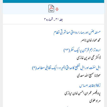
جلد ۳۱ ۔ شمارہ ۳
مسئلہ جنس اور ہمارا روایتی معاشرتی نظام
محمد عمار خان ناصر
اردو تراجم قرآن پر ایک نظر (۶۳)
ڈاکٹر محی الدین غازی
اہلِ سُنت اور اہلِ تشیع کا حدیثی ذخیرہ: ایک تقابلی مطالعہ (۹)
مولانا سمیع اللہ سعدی
زکاۃ بمقابلہ احساس
پروفیسر عمران احسن خان نیازی
مراد علوی