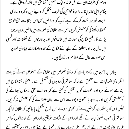
دوسری طرف ان کے اہل خانہ کو ایک سنگین آزمائش میں مبتلا کر دیتی ہے۔
چنانچہ اہل خانہ اپنا سارا دباؤ خواتین کی طرف منتقل کر دیتے ہیں تاکہ وہ ساری
اذیت خود برداشت کر کے اپنے آپ کو اور انھیں بھی اس ابتلا سے حتی الوسع
محفوظ رکھنے کی کوشش کریں جس سے طلاق کی صورت میں انھیں دوچار ہونا
پڑے گا۔ قطع نکاح کی صورت میں خاندانوں اور برادریوں کے تعلقات کا دشمنی
میں بدل جانا اور مطلقہ کے لیے نئے نکاح کے محدود امکانات بنیادی طور پر
اسی صورت حال کے لوازم اور نتائج ہیں۔
یہاں یہ ذہن میں رکھنا چاہیے کہ دینی نصوص میں طلاق کے مبغوض ہونے کی بات
انفرادی اخلاقیات سے متعلق ہے نہ کہ معاشرتی رویوں کی تشکیل سے۔ یعنی رشتہ نکاح میں
بندھے ہوئے مرد اور عورت کو یہ تلقین کی گئی ہے کہ وہ اسے حتی الامکان نبھانے کی
کوشش کریں اور بلا وجہ یا معمولی وجوہ سے اس سے جان چھڑانے کی کوشش نہ کریں۔
لیکن اس کا یہ مقصد ہرگز نہیں ہے کہ عمومی رویے اس طرح تشکیل پا جائیں کہ طلاق کو ایک
معاشرتی عیب تصور کیا جانے لگے اور اس کے اثرات فریقین اور ان کے خاندانوں کو اس
طرح اپنی لپیٹ میں لے لیں جس طرح ہمارے ہاں عموما لے لیتے ہیں۔ اس پرسپشن کے