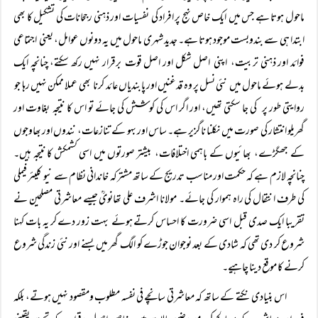
ماحول ہوتا ہے جس میں ایک خاص نہج پر افراد کی نفسیات اور ذہنی رجحانات کی تشکیل کا بھی
ابتدا ہی سے بندوبست موجود ہوتا ہے۔ جدید شہری ماحول میں یہ دونوں عوامل، یعنی اجتماعی
فوائد اور ذہنی تربیت، اپنی اصل شکل اور اصل قوت برقرار نہیں رکھ سکتے، چنانچہ ایک
بدلے ہوئے ماحول میں نئی نسل پر وہ قدغنیں اور پابندیاں عائد کرنا بھی عملا ممکن نہیں رہا جو
روایتی طور پر کی جا سکتی تھیں، اور اگر اس کی کوشش کی جائے تو اس کا نتیجہ بغاوت اور
گھریلو انتشار کی صورت میں نکلنا ناگزیر ہے۔ ساس اور بہو کے تنازعات، نندوں اور بھاوجوں
کے جھگڑے، بھائیوں کے باہمی اختلافات، بیشتر صورتوں میں اسی کشمکش کا نتیجہ ہیں۔
چنانچہ لازم ہے کہ حکمت اور مناسب تدریج کے ساتھ مشترکہ خاندانی نظام سے نیو کلیئر فیملی
کی طرف انتقال کی راہ ہموار کی جائے۔ مولانا اشرف علی تھانویؒ جیسے معاشرتی مصلحین نے
تقریبا ایک صدی قبل اسی ضرورت کا احساس کرتے ہوئے بہت زور دے کر یہ بات کہنا
شروع کر دی تھی کہ شادی کے بعد نوجوان جوڑے کو الگ گھر میں بسنے اور نئی زندگی شروع
کرنے کا موقع دینا چاہیے۔
اس بنیادی نکتے کے ساتھ کہ معاشرتی سانچے فی نفسہ مطلوب ومقصود نہیں ہوتے، بلکہ