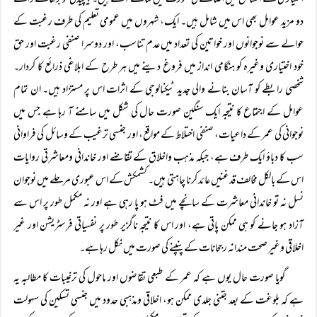
اختیاری کے احساس میں اضافے کی صورت میں سامنے آتے ہیں۔ پیچیدگی کو بڑھانے والے
دو مزید عوامل بھی اس میں شامل ہیں۔ ایک، شہروں میں عمومی تعلیم کی طرف رغبت کے
حوالے سے نوجوانوں اور خواتین کی تعداد میں عدم تناسب، اور دوسرا صنفی رغبت اور حق
خود اختیاری وغیرہ کو ہنگامی انداز میں فروغ دینے میں ہر طرح کے ابلاغی ذرائع کا کردار۔
شخصی رابطے کو آسان بنانے والی جدید ٹیکنالوجی کے اثرات اس پر مستزاد ہیں۔ ان تمام
عوامل کے اجتماع کا نتیجہ ایک سنگین صورت حال کی شکل میں سامنے آ رہا ہے جس میں
نوجوانی کی عمر کے داعیات، صنفی اختلاط کے مواقع، اور جنسی ترغیب کے وسائل کی فراوانی
سب کا دباؤ ایک طرف ہے، جبکہ مذہب واخلاق کے تقاضے اور خاندانی ومعاشرتی روایات
اس کے بالکل مخالف قدغنیں عائد کرنا چاہتی ہیں۔ کشمکش کے اس عبوری مرحلے میں نوجوان
نسل نہ تو خاندانی معاشرت کے سانچے میں فٹ ہو پا رہی ہے اور نہ مکمل طور پر اس سے
آزاد ہو جانے کو ہی ممکن پاتی ہے، اور اس کا نتیجہ ناگزیر طور پر نفسیاتی فرسٹریشن اور غیر
اخلاقی وغیر صحت مندانہ رجحانات کے پنپنے کی صورت میں نکل رہا ہے۔
گویا صورت حال یوں ہے کہ عمر کے طبعی تقاضوں اور ماحول کی ترغیبات کا مطالبہ یہ
ہے کہ بلوغت کے بعد جتنی جلدی ممکن ہو، اخلاقی ومذہبی حدود میں جنسی تسکین کی سہولت