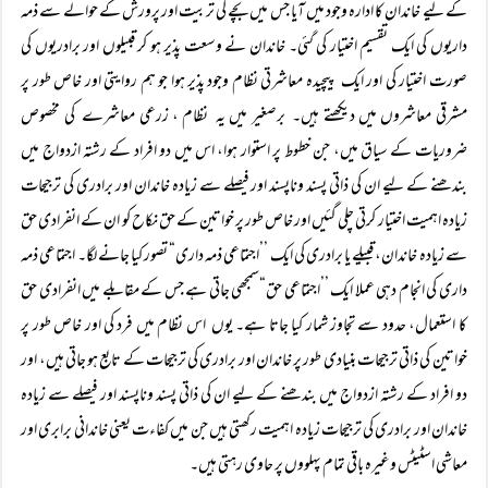
کے لیے خاندان کا ادارہ وجود میں آیا جس میں بچے کی تربیت اور پرورش کے حوالے سے ذمہ
داریوں کی ایک تقسیم اختیار کی گئی۔ خاندان نے وسعت پذیر ہو کر قبیلوں اور برادریوں کی
صورت اختیار کی اور ایک پیچیدہ معاشرتی نظام وجود پذیر ہوا جو ہم روایتی اور خاص طور پر
مشرقی معاشروں میں دیکھتے ہیں۔ برصغیر میں یہ نظام ، زرعی معاشرے کی مخصوص
ضروریات کے سیاق میں، جن خطوط پر استوار ہوا، اس میں دو افراد کے رشتہ ازدواج میں
بندھنے کے لیے ان کی ذاتی پسند وناپسند اور فیصلے سے زیادہ خاندان اور برادری کی ترجیحات
زیادہ اہمیت اختیار کرتی چلی گئیں اور خاص طور پر خواتین کے حق نکاح کو ان کے انفرادی حق
سے زیادہ خاندان، قبیلے یا برادری کی ایک ’’اجتماعی ذمہ داری“ تصور کیا جانے لگا۔ اجتماعی ذمہ
داری کی انجام دہی عملا ایک ’’اجتماعی حق“سمجھی جاتی ہے جس کے مقابلے میں انفرادی حق
کا استعمال، حدود سے تجاوز شمار کیا جاتا ہے۔ یوں اس نظام میں فرد کی اور خاص طور پر
خواتین کی ذاتی ترجیحات بنیادی طور پر خاندان اور برادری کی ترجیحات کے تابع ہو جاتی ہیں، اور
دو افراد کے رشتہ ازدواج میں بندھنے کے لیے ان کی ذاتی پسند وناپسند اور فیصلے سے زیادہ
خاندان اور برادری کی ترجیحات زیادہ اہمیت رکھتی ہیں جن میں کفاءت یعنی خاندانی برابری اور
معاشی اسٹیٹس وغیرہ باقی تمام پہلووں پر حاوی رہتی ہیں۔