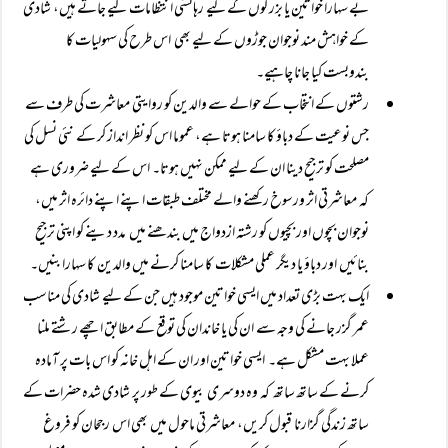
بے سہارا خواتین یا بزرگوں کے لیے رہائشی انتظامات کیے جاتے ہیں، شادی
کے خواہش مند نوجوان جوڑوں کے لیے بھی اس طرح کی سہولیات کا
بندوبست کیا جانا چاہیے۔
رشتوں کے انتخاب کے حوالے سے والدین کو روایتی معاشرت کی طرف سے
جس نوعیت کے دباؤ کا سامنا ہوتا ہے، عموما اس کو نظر انداز کر کے نئی نسل کی
مصلحت کو ترجیح دینا ان کے لیے ممکن نہیں ہوتا۔ اس کے لیے ضروری ہے
کہ معاشرتی اثر ورسوخ رکھنے والے مختلف طبقات اپنے اپنے دائرہ اثر میں،
نوجوان بچوں اور بچیوں کو رشتہ ازدواج میں بندھنے میں مدد دینے کو اپنی ترجیح
بنائیں اور دباؤ یا دیگر عملی مشکلات کا سامنا کرنے میں والدین کا سہارا بنیں۔
ایک بہت بڑی تعداد میں ایسی خواتین موجود ہیں جن کے لیے شادی کی مناسب
عمر گزر جانے کی وجہ سے ان کی یا خاندان کی توقع کے مطابق اچھے رشتے ملنا
عملا بہت مشکل ہے۔ ایسی خواتین اور ان کے اہل خانہ کو اس بات پر آمادہ
کرنے کے ساتھ ساتھ کہ وہ دوسری بیوی کے طور پر شادی شدہ حضرات کے
ساتھ زندگی گزارنا قبول کریں، معاشرتی ماحول میں بھی اس رجحان کو فروغ