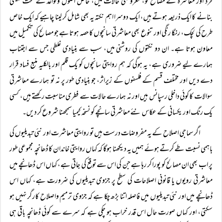
فرد اور معاشرہ کے مصالح کو، معروضی حالات میں، خاص اصول وقواعد کے تحت یقینی
بنانے کا ایک ذریعہ ہوتے ہیں، ایک دوسرا اہم نکتہ یہ بھی شامل کر لینا چاہیے کہ ایک خاص
طرح کی لچک، رنگا رنگی اور تنوع بھی معاشرتی سانچوں کا حصہ ہوتا ہے جو مصالح کی تکمیل میں
معاون ہوتا ہے۔ ان دو نکتوں کی روشنی میں، سب سے بنیادی غلطی جس سے اجتناب
ہمارے لیے ضروری ہے، یہ ہوگی کہ ہم روایتی سانچوں کو یک قلم اور بالکلیہ منبع فساد قرار
دے دیں اور مختلف قسم کے فلسفوں کے زیراثر، جو بنیادی طور پر نہ تو ہمارے معاشرتی
سوالات کا کوئی داخلی رسپانس ہیں اور نہ ہمارے حالات سے فطری مناسبت رکھتے ہیں، کسی
یک رنگ اور یکسانی کے عکاس نئے معاشرتی سانچے کو نسخہ کیمیا سمجھنا شروع کر دیں۔
اگر سماجی اصلاح کے یہ مفروضات درست ہیں تو روایتی معاشرت اور نئی تبدیلیوں کی
باہمی نسبت طے کرتے ہوئے ہمیں یہ دیکھنا ہوگا کہ کہاں روایتی خاندان کا ڈھانچہ مجموعی طور
پر اب بھی ان مصالح کو پورا کر رہا ہے جن کی اس سے توقع کی جاتی ہے، کہاں اس ڈھانچے میں
معاشرتی رویوں یا قانونی اصلاحات کی سطح پر جزوی تبدیلیوں کی ضرورت ہے، کہاں اس
ڈھانچے میں اور نئی تبدیلیوں میں فاصلہ اتنا بڑھ چکا ہے کہ جزوی ترمیم واصلاح کارگر نہیں ہو
سکتی، اور کہاں صورت حال اس قدر خراب ہو چکی ہے کہ سرے سے کوئی ڈھانچہ باقی ہی