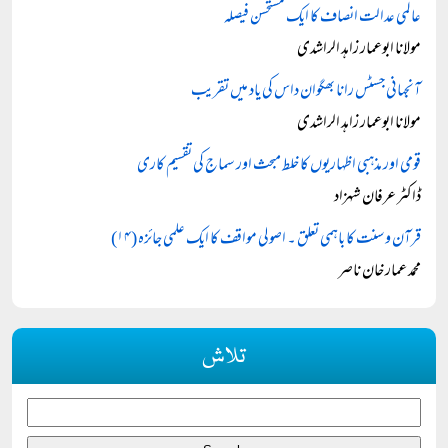
عالمی عدالت انصاف کا ایک مستحسن فیصلہ
مولانا ابوعمار زاہد الراشدی
آنجہانی جسٹس رانا بھگوان داس کی یاد میں تقریب
مولانا ابوعمار زاہد الراشدی
قومی اور مذہبی اظہاریوں کا خلط مبحث اور سماج کی تقسیم کاری
ڈاکٹر عرفان شہزاد
قرآن و سنت کا باہمی تعلق ۔ اصولی مواقف کا ایک علمی جائزہ (۱۴)
محمد عمار خان ناصر
تلاش