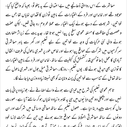
معاشرت کے اس روایتی ڈھانچے میں بے اعتدالی کے یہ پہلو تو، جیسا کہ واضح کیا گیا،
موجود تھے اور خاندان اور فرد کے اختیارات کے مابین توازن کا فقدان نمایاں تھا جس سے
خواتین، شریعت کے دیے ہوئے ایک اختیار سے عملا محروم رہ جاتی تھیں، لیکن عفت
وعصمت کی حفاظت کا مسئلہ عمومی سطح پر پیدا نہیں ہوتا تھا۔ جدیدیت کے زیراثر متعارف
ہونے والی نئی حرکیات کی وجہ سے خواتین کے لیے تعلیم اور گھر سے باہر معاشرتی
سرگرمیوں میں شرکت کے مواقع پیدا ہوئے اور خاص طور پر شہری ماحول کی طرف انتقال
آبادی کا عمل بڑھا تو کسی قدر کشمکش کی کیفیت کے ساتھ، خاندان اور فرد کے مابین اختیارات
کا توازن بھی تبدیل ہونے لگا۔ یوں تعلیم، روزگار، معاشرتی میل جول اور شہری ماحول کے
ساتھ تعامل کے تناسب سے خواتین کی پسند وناپسند کو بھی نسبتا زیادہ وزن دیا جانے لگا۔
تاہم عمومی تعلیم کی شرح میں تیزی سے ہونے والے اضافے نے، جو زیادہ پرانی بات
نہیں ہے اور پچھلی دو تین دہائیوں میں ہی یہ ظاہرہ زیادہ نمایاں ہو کر سامنے آیا ہے، صورت
حال کو بہت پیچیدہ بنا دیا ہے۔ حصول تعلیم کے ساتھ معاشی وسائل میں شرکت اور ان
دونوں کے ساتھ معاشرتی اختلاط کے مواقع جڑے ہوئے ہیں جن کے اثرات لازما خود