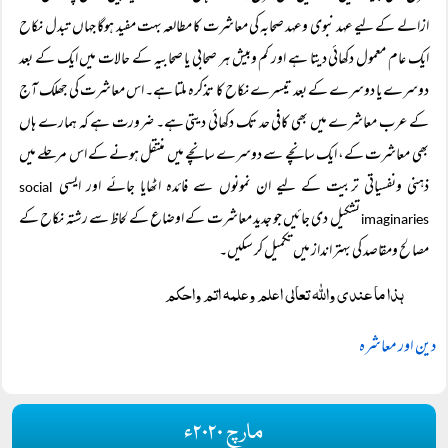
ازالے کے لیے عہد نبوی وعہد صحابہ کی معاشرت کا مطالعہ بہت مفید ہوگا جہاں تبدل نکاح
ایک عام معمول دکھائی دیتا ہے اور کم وبیش ہر صحابی یا صحابیہ کے حالات میں ایک کے بعد
دوسرے یا دوسرے کے بعد تیسرے نکاح کا تذکرہ ملتا ہے۔ اس معاشرت کی جھلک آج
کے عرب معاشرے میں بھی کافی حد تک دکھائی دیتی ہے۔ ضرورت ہے کہ ہمارے ہاں
بھی معاشرت کے، ایک سانچے سے دوسرے سانچے میں منتقل ہونے کے اس مرحلے میں
ذہنی ونفسیاتی تربیت کے لیے ان نمونوں سے فائدہ اٹھایا جائے اور ایسی
social
تشکیل دی جائیں جو جدید معاشرت کے اوضاع کے لحاظ سے رشتہ نکاح کے
imaginaries
مصالح ومقاصد کی بہتر انداز میں تکمیل کر سکیں۔
ہذا ما عندی واللہ تعالی اعلم وعلمہ اتم واحکم
دین اور معاشرہ
مارچ ۲۰۲۰ء