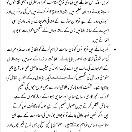
کریں، بلکہ اس معاملے میں بنیادی ترجیح مناسب عمر اور فطری وطبعی تقاضوں کو
دیتے ہوئے دوران تعلیم میں رشتہ ازدواج قائم کرنے میں ان کی مدد کریں اور
عبوری دور کے لیے نوجوان جوڑے کے اضافی اخراجات کی ذمہ داری اسی
اسپرٹ کے ساتھ اٹھائیں جس کے ساتھ وہ ان کے تعلیمی اخراجات کا بوجھ
اٹھاتے ہیں۔
گھر بسانے میں نوجوانوں کو مالی اعانت فراہم کرنے کو انفاق اور صدقہ وخیرات
کی معاشرتی ترجیحات کا حصہ بنایا جائے۔ خلافت راشدہ کے عہد میں بیت المال
کے اخراجات کی مدات میں اسے ایک اہم مد کی حیثیت حاصل تھی اور آج بھی
حکومتی وسائل کی تخصیص کرتے ہوئے اسے ایک بنیادی مد کے طور پر شامل کیا
جانا چاہیے۔ مختلف کاروباری یا فلاحی ادارے جس طرح بچوں کی تعلیم،
خوراک، شجر کاری، علاج معالجہ اور سماجی بہبود کے دیگر کاموں کے لیے
وسائل مختص کرتے ہیں یا حصول تعلیم کے لیے طلبہ کو وظائف مہیا کرتے
ہیں، اگر انھیں توجہ دلائی جائے تو نوجوان جوڑوں کی معاونت کے لیے بھی
مناسب وسائل فراہم ہو سکتے ہیں۔ حکومتی یا نجی سطح پر جس طرح یتیم بچوں اور