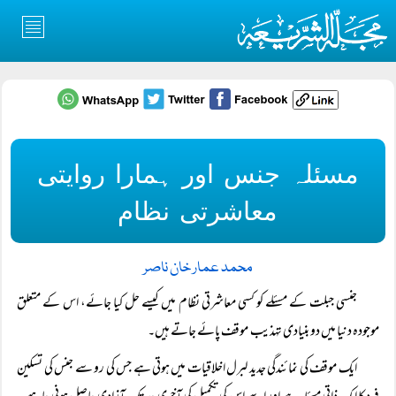
مسئلہ جنس اور ہمارا روایتی
معاشرتی نظام
محمد عمار خان ناصر
جنسی جبلت کے مسئلے کو کسی معاشرتی نظام میں کیسے حل کیا جائے، اس کے متعلق
موجودہ دنیا میں دو بنیادی تہذیب موقف پائے جاتے ہیں۔
ایک موقف کی نمائندگی جدید لبرل اخلاقیات میں ہوتی ہے جس کی رو سے جنس کی تسکین