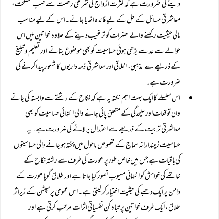
دینے کی ضرورت ہے کہ کثرت ازواج کی شرعی رخصت سے حسب مصلحت،
معاشرتی مسائل کے حل کے لیے فائدہ اٹھایا جائے۔ اس کے لیے مناسب
مالی حیثیت رکھنے والے حضرات کو ترغیب دینے کے علاوہ خواتین میں اس
حوالے سے حد سے بڑھی ہوئی حساسیت کو بھی موضوع بنانے اور تعلیم وتبلیغ
کے ذریعے سے مذہبی، اخلاقی اور معاشرتی ذمہ داریوں کا شعور پیدا کرنے کی
ضرورت ہے۔
اس سلسلے کا ایک بہت اہم نکتہ یہ ہے کہ نکاح کے رشتے سے وابستہ کی جانے
والی توقعات اور علیحدگی کے متعلق پائی جانے والی انتہائی حساسیت کو بھی
معاشرتی تربیت کے ذریعے سے اعتدال پر لانے کی ضرورت ہے۔ یہ
حساسیت زمیندارانہ سماج کے مخصوص ماحول میں پختہ ہو جانے والی حساسیتوں
کی باقیات ہے جس میں خاص طور پر عورت کی طرف سے رشتہ نکاح کے
خاتمے کی خواہش کو انتہائی معیوب تصور کیا جاتا ہے اور طلاق گویا عورت کے
دامن پر ایک دھبے کی حیثیت اختیار کر لیتی ہے۔ اس عمومی پرسپشن کے زیراثر
طلاق، ایک طرف خواتین پر تباہ کن نفسیاتی اثرات مرتب کرتی ہے اور