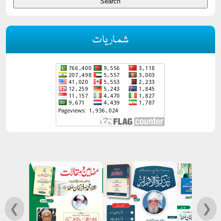
شماریات
❮
❯