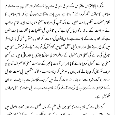
مذکورہ بالا اقتباس،اقتباس کے سیاق،سیاق سے پیدا شدہ تناظر اور عنوانِ باب سے امام
صاحب کا موقف نکھر کر سامنے آ جاتا ہے اور یہ بات واشگاف ہو جاتی ہے کہ امام صاحب کا
کلام منقولات قطعیہ بابت نہیں ہے بلکہ آپ کی مراد ذومعنی متشابہات ہیں۔امام صاحب
نے صراحت کے ساتھ ازخود بیان کیا ہے کہ یہ 'قانونِ کلی' قطعیات یا محکمات بابت نہیں
ہے بلکہ متشابہات کے بارے ہے۔اس قانون کی رو سے اگر متشابہ یا منقولِ ظنی کی بادی النظر
میں دکھائی دینے والی مراد اور دلیل عقلی قطعی میں کشا کشی کی نوبت آ جائے تو منقول ظنی میں
تاویل کی جائے گی یعنی اس منقول کے دیگر احتمالی معانی(مجازی یا محاوراتی) میں سے کسی
معنی پر اسے محمول کر دیا جائے گا یا پھر اس آیت یا خبر کے درست معنی کا علم اللہ تعالی کی
طرف تفویض کر دیا جائے گا۔یہاں یہ عرض کر دینا مناسب ہو گا کہ متکلمینِ اہل سنت تاویل
صرف بوقتِ ضرورت اور بقدرِ ضرورت کرتے ہیں کہ جب فلاسفہ سے پالا پڑے اور ان
کے اعتراضات کے جواب کی نوبت آئے وگرنہ متشابہات بارے اہل سنت کا اصل موقف
تفویض ہے۔
گزارش ہے کہ متشابہات کا ظنی ہونا اہلِ علم کے ہاں قطعی ہے اور مبحثِ اصول میں