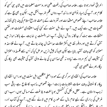
الحرانیؒ نمودار ہوتا ہے۔علامہ صاحب کی رفعتِ علمی اور وسعتِ معلومات میں شاید ہی کسی کو
کلام ہو۔آپ کی بسیار نویسی اور مانندِ آب رواں قلم ضرب المثل ہیں۔لیکن یہ بھی سچ ہے کہ
علامہ صاحب اپنے مخصوص معتقدات اور تفردات کے باعث تاریخ اسلام کی چند بڑی متنازعہ
شخصیات میں سے ایک ہیں۔آپ نے اہل سنت کے کئی ایک اعتقادی مسلمات اور فقہی
متفقات سے ہٹ کر جداگانہ روش اپنائی۔آپ ائمہ اہلسنت پر نہایت بے باکانہ انداز میں
تنقید کرتے ہیں اور وفورِ نقد میں اکثر اوقات حدِ اعتدال پھاند جاتے ہیں۔آپ نے فلاسفہ و
معتزلہ کو بھی ہدفِ تنقید بنایا ہے لیکن جیسا کہ پیش ازیں عرض کیا کہ اُس سمے فلسفہ و اعتزال
کی حیثیت تنِ نیم مردہ سے زیادہ نہ تھی لہذا ان پر کی جانے والی تنقید کی حیثیت بھی بیکار کی
بیگار بھرنے جیسی ہی تھی۔
علامہ صاحب کی انتقادی سرگرمی کے موردِ اصلی متکلمینِ اہل سنت ہیں اور اس انتقادی
پیکار کا منتہائی ہدف صفاتِ متشابہات بابت اپنے مخصوص مذہب کا دفاع ہے،باقی سب
زیبِ داستان ہے۔عقل و نقل کی کشمکش ہو یا لغت و بلاغت کے مسائل ہوں،سب اسی
غرض کی براری کے لیے خام مال کے طور پر کام میں لائے گئے ہیں۔آپ کی کتاب 'درء