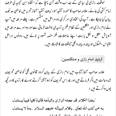
موقفِ رازی کی سیاحی کے بعد اب وقت آن پہنچا ہے کہ انتقادِ ابن تیمیہ کی طرف
زمام کشی کی جائے۔علامہ صاحب کا 'موردِ تنقید' اور 'ہدفِ تنقید' آغازِ تحریر میں خاصی حد تک
بیان کیا جا چکا ہے۔آپ کی انتقادی سرگرمی دو مراحل میں منقسم ہے۔پہلے مرحلہ میں آپ
نے امام رازی اور متکلمین کے نظامِ فکر پر تردیدی تاخت فرمائی ہے اور دوسرے مرحلہ میں
آویزشِ عقل و نقل بابت اپنے حاصلاتِ فکر منصہ شہود پر لائے ہیں۔دونوں مراحل
التباس،اختلال اور چند در چند داخلی تناقضات کا شاہکار ہیں۔
تردیدِ امام رازی و متکلمین:
علامہ صاحب آغازِ کتاب میں امام رازی کے بیان کردہ 'قانونِ کلی' کو خاصی تحریف
شدہ حالت میں ذکر فرماتے ہیں اور پھر اس تحریف کو 'دوآتشہ' کرتے ہوئے کارِ تردید کا در کچھ
یوں وا کرتے ہیں:
"وھذا الكلام قد جعلہ الرازی واتباعہ قانونا كليا فيما يستدل
بہ من كتب اللہ تعالی , وكلام انبيائہ عليھم السلام , وما لا يستدل
بہ"
درء تعارض العقل والنقل
/