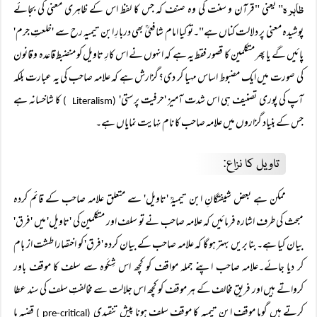
ظاہرہ
" یعنی "قرآن و سنت کی وہ صنف کہ جس کا لفظ اس کے ظاہری معنی کی بجائے
پوشیدہ معنی پر دلالت کناں ہے"۔تو کیا امام شافعیؒ بھی دربارِ ابن تیمیہ رح سے 'خلعتِ جرم'
پائیں گے یا پھر متکلمین کا قصور فقط یہ ہے کہ انہوں نے اس کارِ تاویل کو منضبط قاعدہ و قانون
کی صورت میں ایک مضبوط اساس مہیا کر دی؟گزارش ہے کہ علامہ صاحب کی یہ عبارت بلکہ
آپ کی پوری تصنیف ہی اس شدت آمیز 'حرفیت پرستی'
کا شاخسانہ ہے
(Literalism )
جس کے بنیاد گزاروں میں علامہ صاحب کا نام نہایت نمایاں ہے۔
تاویل کا نزاع:
ممکن ہے بعض شیفتگانِ ابن تیمیہؒ 'تاویل' سے متعلق علامہ صاحب کے قائم کردہ
مبحث کی طرف اشارہ فرمائیں کہ علامہ صاحب نے تو سلف اور متکلمین کی 'تاویل' میں 'فرق'
بیان کیا ہے۔بنا بریں بہتر ہو گا کہ علامہ صاحب کے بیان کردہ 'فرق' کو اختصارا طشت از بام
کر دیا جائے۔علامہ صاحب اپنے جملہ مواقف کو کچھ اس شِکَوہ سے سلف کا موقف باور
کرواتے ہیں اور فریقِ مخالف کے ہر موقف کو کچھ اس جلالت سے مخالفتِ سلف کی سند عطا
کرتے ہیں گویا موقفِ ابن تیمیہ کا موقفِ سلف ہونا پیش تنقیدی
قضیہ یا
(pre-critical )