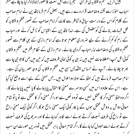
پیش ازیں محکم و متشابہ کی قرآنی تقسیم بابت اہل سنت کا تصور اجمالا ذکر کیا جا چکا ہے مگر
احباب ہنوز اسے تشنہ وضاحت قرار دے رہے ہیں۔بعض کرم فرما ناقدین نے امام صاحب
کے کلام کو اس کے درست سیاق و تناظر سے کاٹ کر امام صاحب کے تصورِ محکم و متشابہ کو
محلِ شبہات بنانے کی کوشش کی ہے۔لہذا ناقدین کے التباس کو زائل کرنے اور احباب
کے رَم کو کم کرنے کے لیے ضروری معلوم ہوتا ہے کہ امام رازی کے ہی کلام سے تصور
محکم و متشابہ کی وضاحت نذرِ احباب کر دی جائے۔امام رازی کے نظام فکر میں محکم و متشابہ
کوئی الل ٹپ اصطلاحات نہیں ہیں نہ ہی یہ کوئی خالی ظروف ہیں کہ جن میں جس کا جو جی چاہے
بھرتا چلا جائے۔آپ نے 'اساس التقدیس' ہی میں محکم و متشابہ کی وجہِ حصر بیان کی ہے۔
امام صاحب فرماتے ہیں کہ لفظ کے اولا دو احوال ہیں۔جس معنی کے لیے اسے وضع کیا گیا
ہے، اس کے علاوہ اس میں کسی دوسرے معنی کا احتمال پایا جائے گا یا نہیں پایا جائے گا۔
اگر وہ لفظ معنی دگر کا محتمل نہیں ہے تو وہ نص ہے اور اگر معنی دگر کا محتمل ہے تو یا تو تمام
معانی دوش بہ دوش محتمل ہوں گے یا پھر کوئی ایک معنی راجح ہو گا۔اگر کوئی ایک معنی راجح
ہے تو راجح کی طرف نسبت کرتے ہوئے اسے ظاہر کہا جائے گا اور مرجوح کی طرف نسبت
کرتے ہوئے اسے موول کہا جائے گا۔اگر تمام معانی برابر محتمل ہیں تو دریں صورت ان سب