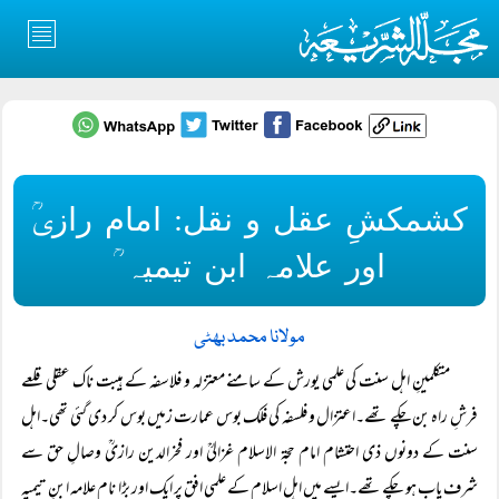
کشمکشِ عقل و نقل: امام رازیؒ
اور علامہ ابن تیمیہ ؒ
مولانا محمد بھٹی
متکلمینِ اہل سنت کی علمی یورش کے سامنے معتزلہ و فلاسفہ کے ہیبت ناک عقلی قلعے
فرشِ راہ بن چکے تھے۔اعتزال و فلسفہ کی فلک بوس عمارت زمیں بوس کر دی گئی تھی۔اہل
سنت کے دونوں ذی احتشام امام حجۃ الاسلام غزالیؒ اور فخرالدین رازیؒ وصالِ حق سے
شرف یاب ہو چکے تھے۔ایسے میں اہلِ اسلام کے علمی افق پر ایک اور بڑا نام علامہ ابنِ تیمیہ