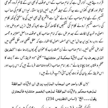
قرار دیتے ہیں۔گزارش ہے کہ امام صاحب کے اس موقف کو بھی ان کے قائم کردہ مجموعی
تناظر اور کلامی کینوس سے جدا کر کے حیطہ فہم میں نہیں لایا جا سکتا۔نیز اس کلام کی صائب
تفہیم کے لیے امام صاحب کے 'روئے سخن' سے چشم پوشی بھی نہیں کی جا سکتی کیونکہ کلام
کی راست تفہیم 'روئے کلام' کی تشخیص کا تقاضہ کرتی ہے جیسا کہ پیش ازیں معروض ہوا۔
اصولی و تمہیدی نکات کے بعد عرض ہے کہ امام صاحب کا یہ موقف دراصل معتزلہ و مجسمہ
کے رو بہ رو 'پیرایہِ جدال' میں اسی مسلمہ اصول کا اظہار ہے کہ عقل قطعی اور نقل قطعی میں
الطریق
تعارض ممکن نہیں۔امام صاحب نے زیر بحث باب کا عنوان کچھ یوں باندھا ہے:"
الذی یعرف بہ کون الآیۃ محکمۃ اور متشابہۃ
" یعنی "وہ طریقہ جس سے آیت کا
محکم و متشابہ ہونا پہچانا جائے"۔پھر امام صاحب ازخود وضاحت فرماتے ہیں کہ اس باب اور
اس طریقہ کے بیان کی نوبت کیوں آئی؟آپ فرماتے ہیں:
"لان کل واحد من اصحاب المذاہب یدعی ان الآیات الموافقۃ
لمذھبہ محکم والآیات الموافقۃ لمذھب الخصم متشابہ فالمعتزلی
یقول ۔۔۔ الخ"
اساس التقدیس
234)
(