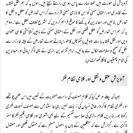
آویزش کی صورت میں عملا ہمارے پاس دو ہی راستے بچتے ہیں۔اول یہ کہ ہم نقلِ متشابہ
کے ظاہری اور احتمالی معنی کو اس کا لازمی معنی قرار دے کر اس تعارض کو عقل و نقل کا
تعارض بنا لیں اور معاندین کو یہ کہنے کا موقع فراہم کر دیں کہ 'شرع خلافِ عقل ہے'۔دوم
یہ کہ ہم اس تعارض کو عقل قطعی اور نقل کے احتمالی معنی کے مابین کشاکشی کا ہی عنوان
دیں اور نقل متشابہ بابت تاویل یا تفویض کا طور اپناتے ہوئے تعارض کے بیشہ خارزار سے
نقل کو صحیح و سلامت نکال لے جائیں۔امام فخرالدین رازی نے یہی ڈگر اپنائی اور معاندین
کی تمام پھبتیوں کا گلا گھونٹ دیا۔
آویزشِ عقل و نقل اور کلامی نظامِ فکر
جیسا کہ پہلے عرض کیا کہ کلامِ مصنف کی راست معنویت کے تعین میں اس علمی چوکٹھے
اور فکری نظام کا کردار طاقِ نسیاں کی زینت نہیں بنایا جا سکتا جس سے مصنف نسبتِ فکری
رکھتا ہو۔بنا بریں کلامِ رازی کی صائب تفہیم کے لیے بھی اشعری اور کلامی اقلیمِ فکر کا سفر
ناگزیر ہے۔گزارش ہے کہ متکلمین کے ہاں یہ اصول مسلم ہے کہ منقول قطعی اور معقول