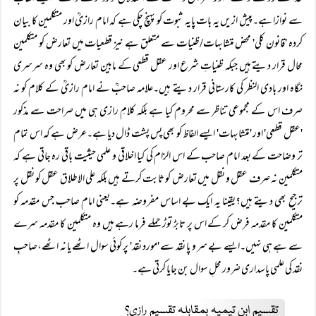
سے نوازا ہے۔پیش ازیں یہ بات پایہ ثبوت کو پہنچ چکی ہے کہ امام رازیؒ اور متکلمین کا بیان
کردہ 'قانون کلی' محض متشابہات/ظنیات سے متعلق ہے نیز قطعیات میں تعارض کو متکلمین
محال قرار دیتے ہیں جبکہ ظنیاتِ شرع اور عقل قطعی کے مابین تعارض کو بھی وہ سرسری
نگاہ اور بادی النظر کی کارستانی قرار دیتے ہیں۔علامہ صاحبؒ نے امام رازیؒ کے کلام کو نہ
صرف اس کے مجموعی تناظر سے محروم کیا ہے بلکہ کلامِ رازی ہی میں صراحت سے مذکور
'عقل قطعی' اور 'متشابہات' ایسے الفاظ کو بھی پس پشت ڈال دیا ہے۔عرض ہے کہ اس تمام
تر وضاحت کے بعد امام صاحب کے اس الزام کی کیا اخلاقی و علمی حیثیت باقی رہ جاتی ہے کہ
متکلمین نہ صرف عقل و نقل میں تعارض کو ثابت کرتے ہیں بلکہ علی الاطلاق عقل کو نقل پر
ترجیح بھی دیتے ہیں؟یقینا یہ ایک بے اساس مفروضہ ہے۔یعنی امام صاحب جس مقدمہ کو
متکلمین کا مقدمہ فرض کر کے اس پر تابڑ توڑ حملے فرما رہے ہیں وہ متکلمین کا مقدمہ سرے
سے ہے ہی نہیں۔ایسے بے سر و پا نقد سے 'مورد نقد' پر کوئی سوال اٹھے یا نہ اٹھے،صاحبِ
نقد کی علمی پاسداری ضرور محلِ سوال بن جایا کرتی ہے۔
تقسیم ابنِ تیمیہ بمقابلہ تقسیم رازی؟