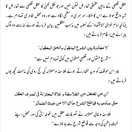
عقل قطعی کے مابین حقیقی تعارض ممکن نہیں اور جو نقل ظنی کا عقل قطعی سے تعارض کا
شبہ واقع ہوتا ہے اس کا منشاء سرسری و سطحی نگاہ ہے اور وہ محض ظاہری تصادم ہے۔
چنانچہ امام غزالی 'الاقتصاد' کے خطبہ میں مذہبِ متکلمین بیان فرماتے ہوئے نہایت دو ٹوک
پیرائے میں ارقام فرماتے ہیں:
"لا معاندۃ بین الشرع المنقول والحق المعقول"
"شرع منقول اور قطعی معقول میں کوئی تصادم نہیں ہے"
پھر اس موقف کو مزید نکھارتے ہوئے فلاسفہ و معتزلہ کی کج روی کی مذمت کچھ یوں
فرماتے ہیں:
"ان من تغلغل من الفلاسفۃ و غلاۃ المعتزلۃ فی تصرف العقل
حتی صادمو بہ قواطع الشرع،ما اتوا الا من خبث الضمائر"
فلاسفہ و غالی معتزلہ نے تصرفاتِ عقل میں غوطہ زنی کی اور محض اپنے
خبث باطن کی وجہ سے قواطعِ شرع سے جا بھِڑے"