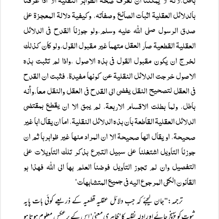
بالدلائل العقليۃ اثبات الصانع وصفاتہ، وكيفيۃ دلالۃ المعجزۃ علی
صدق الرسول صلی اللہ عليہ وسلم،ولو جوزنا القدح فی الدلائل
العقليۃ القطعيۃ صار العقل متہما غير مقبول القول،ولو كان كذلك
لخرج ان يكون مقبول القول فی ہذہ الاصول ،واذا لم تثبت ہذہ
الاصول خرجت الدلائل النقليۃ عن كونہا مفيدۃ، فثبت ان القدح
فی العقل لتصحيح النقل يفضی الی القدح فی العقل والنقل معا،وأنہ
باطل، ولما بطلت الاقسام الاربعۃ، لم يبق الا ان يقطع بمقتضی
الدلائل العقليۃ القاطعۃ بان ہذہ الدلائل النقليۃ، اما ان يقال اہا غير
صحيحۃ، او يقال انہا صحيحۃ الا ان المراد منہا غير ظواہرہا ثم ان
جوزنا التاویل اشتغلنا علی سبیل التبرع بذکر تلك التاويلات علی
التفصيل وان لم تجوز التاويل فوضنا العلم بہا الی اللہ فہذا ہو
القانون الكلی المرجوع اليہ فی جميع المتشابہات"
ترجمہ:"جان لیجئے کہ جب دلائل عقلیہ قطعیہ کے ذریعے کوئی بات پایہ
ثبوت کو پہنچ جائے اور ادلہ نقلیہ کا 'ظاہری معنی' اس کے برعکس معلوم ہوتا ہو