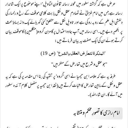
عرض ہے کہ گزشتہ سطور میں محولہ رسالہ 'قانون التاویل' اپنے موضوع پر ایک شاندار
رسالہ ہے جس میں امام غزالیؒ نے تصادمِ عقل و نقل بابت کلامی موقف کے رخ و رخسار کی
دلکشی اہل علم کے رو بہ رو کی ہے اور تاویلِ نقل سے متعلق کئی گہر ہائے یک دانہ بساطِ بحث
پر بکھیر دیے ہیں۔اسی رسالہ میں آپ جادہ اعتدال پر گامزن گروہ(متکلمین) کا موقف بیان
کرتے ہوئے ان کی ایک صفت یہ بیان فرماتے ہیں:
"المنکرۃ لتعارض العقل والشرع"
ص
19)
(
"جو عقل و شرع میں تعارض کے منکر ہیں"
طرفہ یہ ہے کہ علامہ ابن تیمیہؒ نے اسی 'گروہ' پر تنقید کی بنا اس مقدمہ پر کی ہے کہ یہ
عقل و نقل کے مابین تعارض کا اثبات کرتے ہیں(نقدِ ابن تیمیہ پر مفصل کلام آئندہ سطور
میں آئے گا۔ان شاءاللہ)۔
امام رازی کا تصورِ محکم و متشابہ