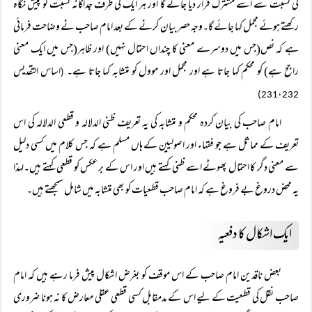
کی نسبت سے اسے مشترک قرار دیا جائے گا اور ہر ایک کی طرف جداگانہ نسبت کو پیش نگاہ
رکھتے ہوئے مجمل کہا جائے گا۔وجہ حصر بیان کرنے کے بعد امام صاحب نے وضاحت فرمائی
ہے کہ نص(جس میں دوسرے معنی کا چنداں احتمال نہیں) اور ظاہر(جس میں ایک معنی
راجح ہے) کو محکم کہا جاتا ہے اور مجمل اور موول کو متشابہ کہا جاتا ہے۔
اساس التقدیس
(
،
231
232)
امام صاحب کی بیان کردہ محکم و متشابہ کی یہ تعریف ظنی الدلالہ و قطعی الدلالہ کی اس
تعریف کے مماثل ہے جو فقہاء اور اصولیین کے ہاں مسلم ہے کہ جس کلام میں کسی دلیل
سے معنی دگر کا احتمال پھوٹے اسے ظنی کہتے ہیں اور اس کے برعکس کو قطعی کہتے ہیں۔لہذا
یہ محض دروغ بے فروغ ہے کہ امام صاحب قطعیات کو بھی متشابہ میں شامل سمجھتے ہیں۔
ایک اشکال کا دفعیہ
بعض ناقدین امام صاحب کے اس موقف کو بغرض اشکال پیش فرما رہے ہیں کہ امام
صاحب نقل کی قطعیت کے لیے اس کے مدمقابل کسی قطعی عقلی معارض کا نہ ہونا ضروری