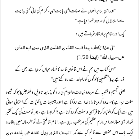
"اور اسی بنا پر انہوں نے صفات الہی بابت انبیاء کرام کی لائی گئی ہدایت
سے استدلال کو مردود ٹھہرا دیا ہے"
ایک اور مقام پر ارشاد فرماتے ہیں:
"فی ھذا الکتاب بینا فساد القانون الفاسد الذی صدوا بہ الناس
عن سبیل اللہ"
ایضا
/
20)
1
(
"اس کتاب میں ہم نے اس قانونِ فاسد کا فساد عیاں کر دیا ہے جس کے
ذریعے یہ(متکلمین) لوگوں کو راہِ خدا سے روکتے ہیں"
یعنی تجسیم و تشبیہ کے مردود خیالات و اوہام کی راہ کو بذریعہ تاویل و تفویض(جو کہ شیوہ
سلف رہا ہے) مسدود کر دینا راہ خدا سے روکنا ہے؟اور متشابہات یا ظنیات کے احتمالی معانی
میں سے ایک کو اختیار کرنا قرآن و سنت کو رد کرنا ہے؟اگر ایسا ہے،پھر تو سلف کی ایک کثیر
تعداد بھی معاذاللہ اس جرم عظیم کی مرتکب رہی ہے۔امام شافعیؒ نے تو 'الرسالہ' میں باقاعدہ
الصنف الذی یدل لفظہ علی باطنہ دون
ایک باب اس عنوان سے قائم کیا ہے کہ "