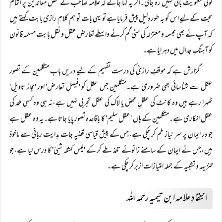
کوئی معنویت باقی نہیں رہ جاتی۔اگر یہ کہا جائے کہ علامہ صاحب نے محض معاندین پر اتمام
حجت کے لیے اس کو بہ طور دلیل پیش فرمایا ہے تو یہی بات تو ہم کلامِ رازی بابت کہتے ہیں
کہ آپ نے بھی مجسمہ و معتزلہ کی سٹی گم کرنے واسطے تعارض عقل و نقل بابت مسلمہ قانون
کو آہنگِ جدال میں دہرایا ہے۔
گزارش ہے کہ موقفِ رازیؒ کی درست تفہیم کے لیے دریں باب متکلمین کے تصور
عقل سے شناسائی بھی ضروری ہے۔متکلمین جس عقل کو 'فیصلِ تعارض' اور 'مجاز تاویل'
ٹھہرا رہے ہیں وہ کانٹ کی عقلِ محض یا لاک کی عقل تجربی نہیں ہے،نہ ہی وہ کسی ملحد کی
عقل انکاری ہے۔متکلمین کے ہاں 'عقل سلیم' کا باقاعدہ تصور پایا جاتا ہے۔یہ وہ عقل ہے
جو درِ ایمان پر سرِ نیاز خم کر چکی ہے،جس کے پیش قیاسی قضیہ جات ہدایت ربانی سے ماخوذ
ہیں،جس نے ایمان کے سامنے زانوئے تلمذ طے کر کے 'لیس کمثلہ شیئ' کا درس لیا ہے،جو
تنزیہہ و تشبیہ کے جملہ امتیازات ازبر کر چکی ہے۔
انتقادِ علامہ ابن تیمیہ رحمہ اللہ