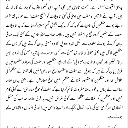
بدیہی الثبوت مسلمہ ہے۔مبحثِ تاویل میں بھی آپ اسی شکوہِ کاذب کو بروئے کار لائے
ہیں۔آپ نے قرآن و سنت میں اپنی کی گئی تاویلات کو 'منہجِ سلف' سے جواز یافتہ قرار
دیتے ہوئے متکلمین کی تاویلات کو یہ کہہ کر بہ یک جنبشِ قلم مسترد کر دیا ہے کہ یہ تاویلات
سلف کے متعین کردہ نہج پر استوار نہیں ہیں۔علامہ صاحب لفظ تاویل کے کئی ایک معانی
بیان کرتے ہوئے سلف سے نقل شدہ تاویل کا وہ معنی بیان کرتے ہیں کہ جس کے
متکلمین قائل ہیں یعنی 'لفظ کو ظاہری معنی سے کسی دوسرے پوشیدہ معنی کی طرف پھیر
دینا'۔لیکن پھر عجیب و غریب 'تاویل' کے ذریعے متکلمین اور سلف کی مراد و مقصود میں یہ
فرق بیان کرتے ہیں کہ تاویل سے سلف کا مقصود 'دفع معارض' نہیں بلکہ 'منشائے متکلم' کی
تلاش تھا اور متکلمین کا مقصود 'منشائے متکلم' نہیں 'دفعِ معارض' ہے۔یعنی یہاں علامہ
صاحب نے یہاں یہ خود ساختہ مفروضہ قائم کر لیا ہے کہ سلف کو 'دفعِ معارض' سے کوئی کام
نہیں اور متکلمینِ کو 'منشائے متکلم' سے کوئی غرض نہیں۔یہ فرق علامہ صاحب کی مکمل
انتقادی سرگرمی ہی کی مانند انتہائی رکیک اور اپنے دامن میں انتہائی اختلال و التباس لیے
ہوئے ہے۔