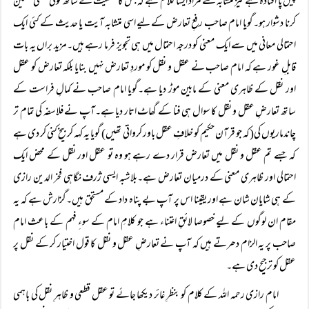
پیش پا افتادہ ہے نیز متشابہ سے مراد ایسا کلام ہے کہ جس کا قطعیت کے ساتھ کوئی معنی متعین
کرنا دشوار ہو۔گویا امام صاحب رفعِ تعارض کے لیے اسی متشابہ آیت یا حدیث کے کئی ایک
احتمالی معانی میں سے ایک معنی کو درجہ احتمال میں ہی تجویز فرما رہے ہیں۔مزید براں یہ بات
قابلِ غور ہے کہ امام صاحب نے عقل و نقل کو موردِ تعارض نہیں بنایا بلکہ تعارض کو عقل
اور نقل کے ظاہری معنی کے مابین موڑ دیا ہے۔گویا امام صاحب نے کمالِ فراست کے
ساتھ تعارضِ عقل و نقل کا سوال ہی فنا کے گھاٹ اتار دیا ہے۔آپ نے فلاسفہ کی تمام تر
چاندماریوں کی(کہ جو قرآن حکیم کو خلافِ عقل باور کرواتی تھیں) گویا یہ کہہ کر بیخ کنی کر دی ہے
کہ جسے تم عقل و نقل میں تعارض قرار دے رہے ہو وہ تو عقل اور نقل کے محض ایک
احتمالی اور ظاہری معنی کے درمیان تعارض ہے۔بلاشبہ ایسی ژرف نگاہی فخر الدین رازی
کے ہی شایان شان ہے اور یقینا اس پر آپ بے پناہ داد کے مستحق ہیں۔گزارش ہے کہ یہ
مقام ان لوگوں کے لیے خصوصا لائقِ اعتناء ہے جو کلامِ امام کے سوءِ فہم کے باعث امام
صاحب پر یہ الزام دھرتے ہیں کہ آپ نے تعارضِ عقل و نقل کا قول اختیار کر کے نقل پر
عقل کو ترجیح دی ہے۔
امام رازی رحمہ اللہ کے کلام کو بنظرِ غائر دیکھا جائے تو عقل قطعی و ظاہرِ نقل کی باہمی