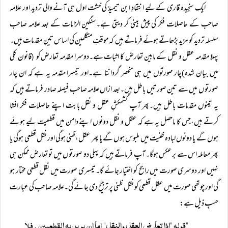
ایک سنجیدہ قاری کے لیے انتقادِ ابن تیمیہؒ کی خشت اول ہی آنے والی تردید اور علامہ
صاحب کے حاصلات فکر کی پیش بینی کر دیتی ہے۔سنگین الزامات کے بعد علامہ صاحب
سلسلہ تردید کو مزید بڑھاتے ہوئے فرماتے ہیں کہ موقفِ متکلمین کی اساس تین مقدمات ہیں۔
پہلا مقدمہ عقل و نقل کے مابین تعارض کا اثبات ہے۔دوسرا مقدمہ تعارض کو
قانون کلی
(
میں بیان شدہ)چار صورتوں میں ہی منحصر گرداننا ہے۔اور تیسرا مقدمہ یہ ہے کہ ان چار
صورتوں میں سے تین صورتیں باطل ہیں۔بعد ازاں علامہ صاحب فیصلہ صادر فرماتے ہیں کہ
یہ تینوں مقدمات باطل ہیں۔پھر آپ کشمکشِ عقل و نقل بابت اپنے حاصلات فکر افشا
کرتے ہیں،جس کا ماحصل یہ ہے کہ عقل و نقل دونوں اپنے دامن میں قطعیت لیے ہوئے
ہوں گے یا دونوں لبادہ ظنیت میں ملبوس ہوں گے یا پھر عقل،ظنی ہوگی اور نقل قطعی ہوگی یا
پھر معاملہ اس سے برعکس ہوگا۔آپ فرماتے ہیں کہ پہلی دو صورتوں میں تو تعارض ممکن ہی
نہیں اور دوسری صورت میں راجح کو اختیار جائے گا۔تیسری صورت میں نقل قطعی مختار ہو
گی اور چوتھی صورت میں عقل قطعی کو نقل ظنی پر ترجیح دی جائے گی۔علامہ صاحب کی عبارت
حسبِ ذیل ہے:
"قولہ "اذا تعارض العقل والنقل" اما ان يريد بہ القطعيين , فلا