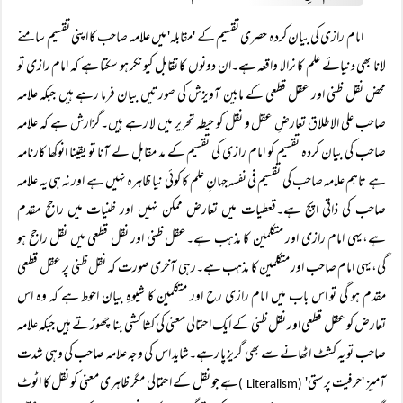
امام رازی کی بیان کردہ حصری تقسیم کے 'مقابلہ' میں علامہ صاحب کا اپنی تقسیم سامنے
لانا بھی دنیائے علم کا نرالا واقعہ ہے۔ان دونوں کا تقابل کیونکر ہو سکتا ہے کہ امام رازی تو
محض نقل ظنی اور عقل قطعی کے مابین آویزش کی صورتیں بیان فرما رہے ہیں جبکہ علامہ
صاحب علی الاطلاق تعارضِ عقل و نقل کو حیطہ تحریر میں لا رہے ہیں۔گزارش ہے کہ علامہ
صاحب کی بیان کردہ تقسیم کو امام رازی کی تقسیم کے مد مقابل لے آنا تو یقینا انوکھا کارنامہ
ہے تاہم علامہ صاحب کی تقسیم فی نفسہ جہانِ علم کا کوئی نیا ظاہرہ نہیں ہے اور نہ ہی یہ علامہ
صاحب کی ذاتی اپج ہے۔قعطیات میں تعارض ممکن نہیں اور ظنیات میں راجح مقدم
ہے،یہی امام رازی اور متکلمین کا مذہب ہے۔عقل ظنی اور نقل قطعی میں نقل راجح ہو
گی،یہی امام صاحب اور متکلمین کا مذہب ہے۔رہی آخری صورت کہ نقل ظنی پر عقل قطعی
مقدم ہو گی تو اس باب میں امام رازی رح اور متکلمین کا شیوہِ بیان احوط ہے کہ وہ اس
تعارض کو عقل قطعی اور نقل ظنی کے ایک احتمالی معنی کی کشا کشی بنا چھوڑتے ہیں جبکہ علامہ
صاحب تو یہ کشٹ اٹھانے سے بھی گریز پا رہے۔شاید اس کی وجہ علامہ صاحب کی وہی شدت
آمیز 'حرفیت پرستی'
ہے جو نقل کے احتمالی مگر ظاہری معنی کو نقل کا اٹوٹ
(Literalism )