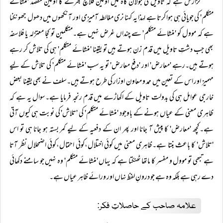
گزارش ہے کہ تاویل کی جولان گاہ میں اولین قلانچ بھرنے کا اولین مقصد 'منشائے
متکلم' کی جویائی ہی ہوا کرتا ہے لہذا یہ کہنا نری مغالطہ آمیزی اور آنکھوں میں دھول جھونکنا
ہے کہ موول کو 'منشائے متکلم' سے چنداں غرض نہیں ہے۔متکلمین تو کجا معتزلہ یا فلاسفہ
بھی جب دشتِ تاویل میں قدم زن ہوتے ہیں تو یقینا 'منشائے متکلم' ہی کی تلاش کر رہے
ہوتے ہیں۔رہے 'معارض' اور 'دفعِ معارض' تو یہ سب 'منشائے متکلم' کی تلاش کے لیے
مہمیز اور اس کے تعین میں ممد و معاون اوزار کی طرح ہوتے ہیں۔سلف نے بھی یقینا بعض
خارجی عوامل ہی کی بدولت تاویل کے اکھاڑے میں قدم رنجہ فرمایا ہے۔سوال یہ ہے کہ
ظاہری معنی کے عیاں ہونے کے باوجود 'منشائے متکلم' کی 'تلاش' کی نوبت ہی کیوں آتی
ہے۔کچھ 'معارض' کا پیش آ جانا اور پھر ان کے دفعیہ کے لیے کمر بستہ ہو جانا ہی تو اس
'تلاش' کا باعث بنتا ہے۔ظاہری معنی میں کوئی اختلال،کوئی احتمال،کوئی اضمحلال نظر آتا
ہے تبھی تو موول و مفسر کا ماتھا ٹھنکتا ہے کہ یہاں 'منشائے متکلم' وہ نہیں جو سامنے دکھائی
دے رہی ہے بلکہ وہ ہے جو درونِ لفظ نہاں اور ورائے ظاہر عیاں ہے۔
علامہ صاحب کے حاصلاتِ فکر: