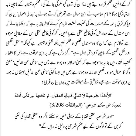
کر کے انہیں محکم قرار دیتے ہیں لہذا ان کی تردید کیونکر کی جائے گی؟محکم و متشابہ کے مابین مابہ
الامتیاز کیا ہو گا؟امام صاحب نے اسی سوال سے تعرض کرتے ہوئے یہ 'جدالی اصول' بیان کر
دیا کہ فرقِ باطلہ کے مستدلات کی ظنیت طشت از بام کرنے کا طریقہ یہ ہے کہ دیکھا جائے کہ
اس مستدل کے معارض کوئی قاطع عقلی ہے یا نہیں۔اگر کوئی قاطع عقلی اس کے مقابل موجود
ہے تو لازم ہے کہ ان کا وہ مستدل قطعی و محکم نہیں بلکہ ظنی و متشابہ ہے کیونکہ "عقل قطعی
اور نقل قطعی کے مابین آویزش محال ہے"۔گزارش ہے کہ یہ وہی موقف ہے جس کا اظہار
کتب فقہاء میں جا بہ جا موجود ہے کہ ظنی الدلالہ وہ ہوتا ہے جس میں 'ناشی عن الدلیل' معنی
دگر کا احتمال ہو اور قطعی الدلالہ وہ ہوتا ہے جس میں ایسا کوئی 'ناشی عن الدلیل' احتمال نہ ہو۔
یہ وہی موقف ہے جسے شاطبیؒ نے موافقات میں یوں بیان فرمایا:
"الأدلۃ الشرعيۃ لا تنافي قضايا العقول، لو نافتھا لم تكن أدلۃ
للعباد علی حكم شرعي"
الموافقات
/
208)
3
(
"ادلہ شرعیہ عقلی قضایا کے منافی نہیں ہو سکتے،اگر وہ عقلی قضایا کی نفی
کریں گے تو لوگوں کے لیے حکم شرعی پر دلیل نہ رہیں گے"