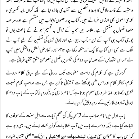
مجسمہ و مشبہہ کے رد میں تصنیف فرمائی ہے۔اس کتاب میں امام صاحب نے نہ صرف مجسمہ
و مشبہہ کے فاسد دلائل کا بسط و تفصیل سے تنقیدی جائزہ لیا ہے، بلکہ گراں مایہ تفسیری و
کلامی اصول بھی ارزاں فرمائے ہیں۔کتاب چار حصوں/ابواب میں منقسم ہے اور ہر حصہ
متعدد فصول پر مشتمل ہے۔علامہ ابن تیمیہ کے 'مائل بہ تجسیم' ہونے کے باعث یوں تو
پوری کتاب ہی آپ کے زیرِ عتاب رہی ہے اور ذوقِ تردید کی تسکین کے لیے آپ نے
الگ سے بھی اس کتاب کا ایک 'رد' لکھ رکھا ہے تاہم 'درء تعارض العقل و النقل' میں آپ
نے 'اساس التقدیس' کے حصہ/باب دوم کی بتیسویں فصل پر خصوصی مشقِ تنقید فرمائی ہے۔
گزارش ہے کہ کلام کی راست معنویت تک رسائی کے لیے سیاقِ کلام،روئے
کلام،تناظرِ کلام اور اس علمی چوکھٹے سے آشنائی ناگزیر ہے جس سے صاحبِ کلام نسبتِ
فکری رکھتا ہو۔لہذا ضروری معلوم ہوتا ہے کہ امام رازی کی مذکورہ بالا کتاب کے بابِ دوم کا
اجمالی تعارف قارئین کے روبرو پیش کر دیا جائے۔
بابِ اول میں امام صاحب نے قرآنِ پاک کی محکم آیات سے اہلِ سنت کے موقف کا
اثبات کیا ہے،جبکہ دوسرے باب میں آپ متشابہات کو زیرِ بحث لائے ہیں۔یہی وجہ ہے
فی تاویل المتشابہات من الاخبار و الآیات
کہ اس باب کا عنوان "
" یعنی 'متشابہ اخبار و