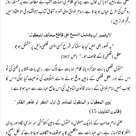
قطعی کے مابین آویزش محال ہے۔چنانچہ کلام کی امہات کتب کے مطالعہ سے یہ مسئلہ روزِ
روشن کی طرح عیاں ہو جاتا ہے۔امام غزالیؒ اپنی شہرہ آفاق کتاب 'الاقتصاد فی الاعتقاد' میں
رقم طراز ہیں:
"لایتصور ان یشتمل السمع علی قاطع مخالف للمعقول"
"یہ تصور بھی نہیں کیا جا سکتا کہ شرع کسی ایسی قطعی دلیل پر مشتمل ہو جو
عقل
قطعی) کے مخالف ہو۔"
ص
367)
(
(
منقولِ قطعی بابت متذکرہ بالا کلام نہایت بے لاگ ہے۔رہی بات متشابہ یا ظنی کی تو
اس کے اور عقل قطعی کے مابین واقع ہونے والے اختلاف کی نوعیت کیا ہوگی؟اس کا
جواب ہمیں امام غزالی ؒ کے رسالہ 'قانون التاویل' کی اس جامع عبارت سے مہیا ہوتا ہے:
"بین المعقول و المنقول تصادم فی اول النظر او ظاھر الفکر"
قانون التاویل
15)
(
یعنی امام صاحب کے نزدیک معقول و منقول کے مابین کشاکشی سرسری نگاہ اور بادی
النظر کا شاخسانہ ہے۔ان عبارات سے متکلمین کا یہ موقف واشگاف ہو جاتا ہے کہ نقل صحیح و