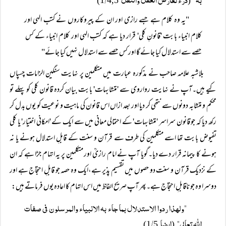
4,5)
1
(
"یہ وہ کلام ہے جسے رازی اور ان کے پیروکاروں نے کتب الہی اور
کلام انبیاء بابت 'قانونِ کلی' قرار دیا ہے کہ کتب الہی اور کلام انبیاء کے کس
حصے سے استدلال کیا جائے گا اور کس حصے سے استدلال نہیں کیا جائے"
بلاشبہ علامہ صاحب نے مذکورہ عبارت میں متکلمین پر نہایت سنگین الزامات چسپاں
کیے ہیں۔آپ نے نہایت رواروی سے 'متشابہات' بابت بیان کردہ قانون کلی کو پہلے تو
محکم و متشابہ دونوں سے نتھی کر دیا اور بعد ازاں اس قانون کی ماہیت و نوعیت کو یوں بدل کر
رکھ دیا کہ جو قانون سراسر 'متشابہات' کے احتمالی معانی میں سے ایک کے 'امکانی اختیار' یا کلی
تفیوض بابت تھا اسے متکلمین کی طرف سے قرآن و سنت کے قابلِ استدلال ہونے یا نہ
ہونے کا پیمانہ قرار دے دیا۔گویا آپ نے امام رازیؒ اور متکلمین پر یہ اتہام جڑا ہے کہ ان
کے نزدیک قرآن و سنت دو حصوں میں تقسیم پذیر ہے،ایک وہ حصہ جو قابلِ احتجاج ہے اور
دوسرا وہ جو ناقابلِ احتجاج ہے۔پھر آپ صریح الفاظ میں اس اتہام کا اعادہ یوں فرماتے ہیں:
"ولھذا ردوا الاستدلال بما جاء بہ الانبياء والمرسلون فی صفات
اللہ تعالي"
ایضا
/
5)
1
(