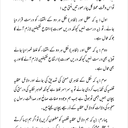
تو اس وقت عملا کل چار صورتیں بنتی ہیں:
اول: یہ کہ عقل اور
ظاہرِ) نقل ہر دو کے اقتضاء کو درست قرار دیا
(
جائے۔تو
یہ درست نہیں کیونکہ دریں صورت) اجتماع نقیضین لازم آئے گا
(
جو کہ محال ہے۔
دوم: یہ کہ عقل اور
ظاہرِ) نقل ہر دو کے اقتضاء کو غلط ٹھہرا دیا جائے
(
تو(یہ بھی درست نہیں کیونکہ دریں صورت) ارتفاعِ نقیضین لازم آئے گا اور یہ
بھی محال ہے۔
سوم:یہ کہ نقل کے ظاہری معنی کی تصدیق کی جائے اور دلائل عقلیہ
قطعیہ کی تکذیب کر دی جائے تو یہ سراسر غلط ہے کیونکہ ظواہرِ نقلیہ کی درستی کی
پہچان ہمیں جبھی تو ہوتی ہے جب ہم وجود و صفاتِ صانع اور صداقتِ رسول پر
معجزہ کی دلالت کو دلائل عقلیہ کے ذریعے پہچان لیتے ہیں۔
چہارم
یہ کہ ہم دلائل عقلیہ قطعیہ کو مطعون کریں) تو اگر ہم ایسا کرتے
: (