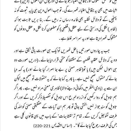
ہیں تو عقل مشکوک اور ناقابلِ اعتبار ہو جائے گی اور یوں ان اصولِ
دین) کے
(
اثبات میں بھی یہ ناقابلِ اعتبار ٹھہرے گی۔تو جب اصولِ دین ہی پایہ ثبوت کو نہ
پہنچیں گے تو دلائل نقلیہ بھی فائدہ رساں نہ رہیں گے۔بنا بریں ثابت ہوا کہ
ظاہرِ) نقل کی درستی کے لیے عقل(قطعی) کو مطعون کرنا نقل و عقل دونوں کو
(
مشکوک ٹھہرا دیتا ہے اور یہ سراسر غلط ہے۔
جب یہ چاروں صورتیں باطل ٹھہریں تو ایک ہی صورت باقی بچتی ہے اور
وہ یہ کہ دلائل عقلیہ قطعیہ کے مقتضا کو حتمی قرار دیا جائے۔(دریں صورت دو
ہی احوال ممکن ہیں) یا تو(ظاہر معنی پر بے جا اصرار کیا جائے اور) یہ کہہ دیا
جائے کہ منقول صحیح نہیں ہے۔یا پھر یہ کہا جائے کہ یہ منقولات تو صحیح ہیں لیکن
ان سے یہ
بادی النظر میں دکھائی دینے والا) ظاہری معنی مراد نہیں ہے۔پھر اگر
(
ہم تاویل کو روا رکھیں کو ازراہ تبرع اس تاویل کو تفصیلا ذکر کریں گے اور اگر
تاویل کو سندِ جواز نہیں بخشی جاتی تو پھر ہم ان آیات کے حققیقی معنی کو اللہ کی
طرف تفویض کریں گے۔تمام تر 'متشابہات' کے باب میں یہی قانونِ کلی ہے
جس کی طرف رجوع کیا جائے گا"۔
اساس التقدیس
،
221)
220
(