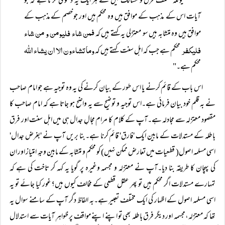
"کیونکہ مختلف فرق و مسالک میں سے ہر ایک یہ دعوی کرتا ہے کہ جو
آیات اس کے مذہب کے موافق ہیں وہ محکم ہیں اور جو خصم کے مذہب کے
فمن شاء فلیومن و من شاء
موافق ہیں وہ متشابہ ہیں سو معتزلی یہ کہتے ہیں کہ
فلیکفر
وما تشاءون الا ان یشاء اللہ
محکم ہے جب کہ اہل سنت کہتے ہیں کہ
محکم ہے۔"
اس باب کے قائم کرنے یا اس طور کے بیان کرنے کی یہ وہ توجیہ ہے جو امام صاحب
نے بہ قلم خود بیان فرمائی ہے۔اس توجیہ و توضیح سے یہ واضح ہو جاتا ہے کہ امام صاحب کا
مقصود معتزلہ سے مجادلہ ہے۔آپ کے کلام کا مرام مجالِ جدال ہی میں اہل سنت اور فرق
باطلہ کے مستدلات کے مابین ایک 'فارق' قائم کرنا ہے۔بنا بریں آپ نے 'بغرض جدال'
اسی مسلمہ اصول( قطعیات میں تعارض ممکن نہیں) کو محکم و متشابہ کے مابین وجہِ امتیاز اور ان
کی پہچان کا طریقہ بنا دیا۔آپ نے معتزلہ و مجسمہ وغیرہ پر گویا یہ کہہ کر تاخت کی ہے کہ
تمہارے مستدلات اگر محکم ہیں تو پھر عقل قطعی کے مخالف کیوں ہیں؟غور کیا جائے تو یہ
اسی مسلمہ اصول کے اظہار کی ایک مختلف تعبیر ہے۔بہ الفاظ دگر آپ کے سامنے سوال یہ
تھا کہ معتزلہ،مجسمہ اور دیگر فرق باطلہ بھی تو اپنے اپنے مواقف پر ظواہرِ آیات سے استدلال