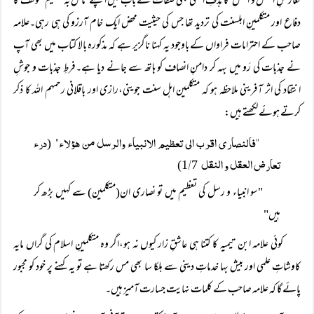
تعارضِ العقل و النقل' کا ہدفِ اصلی بھی صفات کے باب میں اپنے 'مائل بہ تجسیم' موقف کا
دفاع اور متکلمینِ اہلسنت کی تردید تھا جس کی حیثیت محض ایک خام آرزو کی ہی رہی۔علامہ
صاحب کے احترامات فراواں کے باوجود یہ کہنا ناگزیر ہے کہ مذکورہ بالا کتاب میں بھی آپ
نے جذبات کی رَو میں بہہ کر دامنِ انصاف کو ہاتھ سے جانے دیا ہے۔فرطِ جذبات و جوشِ
انتقاد کی اثر آفرینی ملاحظہ ہو کہ متکلمین اہل سنت جوینی،رازی اور باقلانی رحمہم اللہ کا ذکر
کرتے ہوئے لکھتے ہیں:
"فالنصاری اقرب الی تعظیم الانبیاء والرسل من ھؤلاء"
درء
(
تعارض العقل و النقل
/
7)
1
"سو انبیاء و رسل کی تعظیم میں تو نصاری ان(متکلمین) سے کہیں بڑھ کر
ہیں"
کوئی علامہ ابن تیمیہ کا کتنا ہی عاشقِ زار کیوں نہ ہو،اگر وہ متکلمینِ اسلام کی گراں مایہ
کاوشاتِ علمی اور بیش بہا خدماتِ دینی سے ہلکا سا بھی مس رکھتا ہے تو یہ کہنے پر خود کو مجبور
پائے گا کہ علامہ صاحب کے کلمات نہایت جسارت آمیز ہیں۔