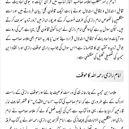
آمدم برسر مطلب!علامہ صاحب آغازِ کتاب میں قرآنی آیات و نبوی احادیث کے
'قابلِ استدلال و ناقابلِ استدلال ہونے بابت' ایک 'قانونِ کلی' بیان فرماتے ہیں اور اسے
متکلمین بالخصوص امام رازی کی طرف منسوب کر کے بھرپور انداز میں 'زورِ تردید' صرف کرتے
ہیں۔لیکن سوال یہ ہے کیا واقعی امام رازی نے 'ایسا' کوئی 'قانونِ کلی' بنایا ہے جس کی رو سے
وہ آیات و احادیث کو 'ناقابلِ استدلال قرار دیتے ہوں' یا پھر یہ اتہام بھی علامہ صاحب کے
جوشِ تردید و تنقید ہی کا شاخسانہ ہے؟اس سوال کی جواب براری موقفِ رازی اور انتقادِ ابن
تیمیہ کی تفصیلی تحلیل کی مقتضی ہے۔
امام رازی رحمہ اللہ کا موقف
علامہ ابن تیمیہ کے جارحانہ نقد کی درست نوعیت جاننے اور موقفِ رازیؒ کے راست
ادراک کے لیے ضروری ہے کہ امام صاحب کی کتاب "اساس التقدیس" کا مختصر تعارف نذرِ
قارئین کر دیا جائے۔یہی وہ کتاب ہے جس کی ایک فصل کو لے کر علامہ صاحب نے امام
رازی اور متکلمین پر الزامات کی بوچھاڑ کی ہے۔امام فخرالدین رازی رحمہ اللہ نے یہ کتاب فرقہ