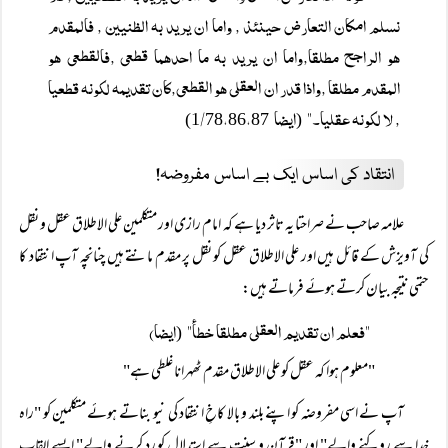
نسلم امكان التعارض حينئذ , واما ان يريد بہ الظنيين , فالمقدم
ھو الراجح مطلقا,واما ان يريد بہ ما احدھما قطعی ,فالقطعی ھو
المقدم مطلقا ,واذا قدر ان العقلی ھو القطعی,كان تقديمہ لكونہ قطعيا
, لا لكونہ عقليا۔"
ایضا
،
،
/
78
86
87)
1
(
انتقاد کی اساس ایک بے اساس مفروضہ!
علامہ صاحب نے صراحتا یہ تاثر دیا ہے کہ امام رازی اور متکلمین علی الاطلاق عقل و نقل
کی آویزش کے قائل ہیں اور علی الاطلاق عقل کو نقل پر مقدم مانتے ہیں چنانچہ آپ انتقاد کا
حتمی نتیجہ بیان کرتے ہوئے فرماتے ہیں:
"فعلم ان تقديم العقلی مطلقا خطأ"
ایضا)
(
"معلوم ہوا کہ عقل کو علی الاطلاق مقدم ٹھہرانا غلطی ہے"
آپ نے اسی مفروضہ کو اپنے بلند و بالا کاخِ انتقاد کی نیو بناتے ہوئے متکلمین کو "راہ
خدا سے روکنے والے" اور "قرآن و سنت سے استدلال کو رد کرنے والے" ایسے القاب