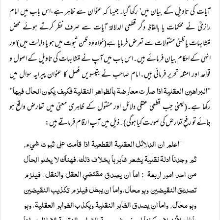
آیات کی تاویل کے بیان میں' رکھا گیا۔جیسا کہ عنوان سے ظاہر ہے،اس باب میں امام
رازیؒ نے محکمات یا بالفاظِ دگر قطعی الدلالۃ آیات سے صرف نظر کرتے ہوئے محض
متشابہات یا ظنی منقولات سے تعرض فرمایا ہے(خواہ وہ ظن ثبوت میں ہو یا دلالت میں)اور
انہی کے احکام بیان فرمائے ہیں۔اس باب میں آپ نے متشابہات کی تاویل کے اصول و
قواعد اور امثلہ تحریر فرمائی ہیں۔امام صاحب نے بتیسویں فصل کا عنوان پیرایہ سوال میں
البراھین العقلیۃ اذا صارت معارضۃ بالظواھر النقلیۃ فکیف یکون الحال فیھا
"
"
رکھا ہے۔(یعنی جب قطعی عقلی دلائل اور منقول کے ظاہری معنی میں تعارض واقع ہو
جائے تو رفعِ تعارض کی صورت کیا ہوگی)۔ذیل میں آپ ارقام فرماتے ہیں:
"اعلم ان الدلائل العقليۃ القطعيۃ اذا قامت علی ثبوت شيء,
ثم وجدنا ادلۃ نقليۃ يشعر ظاہرہا بخلاف ذلك،فہناك لا يخلو الحال
من احد امور اربعۃ
اما ان يصدق مقتضي العقل والنقل، فيلزم
:
تصديق النقيضين وہو محال،واما ان يبطل فيلزم تكذيب النقيضين
وہو محال, واما ان يصدق الظاہر النقليۃ ويكذب الظواہر العقليۃ، وہو
باطل،لأنہ لا يمكننا ان نعرف صحۃ الظواہر النقليۃ الا اذا عرفنا