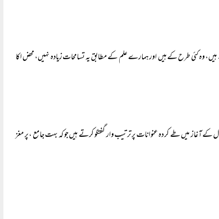
یں، وہ کئی طرح کے ہیں اور ہمارے علم کے مطابق یہ تسامحات زیادہ نہیں، محض اکا
ل کے آغاز میں طے کر دہ عنوانات پر ترتیب وار گفتگو کرتے ہیں جو کہ بہت جامع ، پر مغز