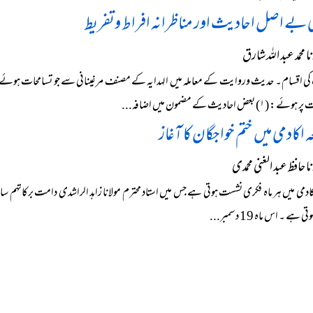
کی بے اصل احادیث اور مناظرانہ افراط وتفریط
محمد عبد اللہ شارق
کی اقسام۔ حدیث وروایت کے معاملہ میں الہدایہ کے مصنف مرغینانی سے جو تسامحات ہوئے ہ
) بعض احادیث کے مضمون میں اضافہ...
 اکادمی میں ختم خواجگان کا آغاز
 حافظ عبد الغنی محمدی
کادمی میں ہر ماہ فکری نشست ہوتی ہے جس میں استاد محترم مولانا زاہد الراشدی دامت برکاتہم سا
 ہے ۔ اس ماہ 19 دسمبر...