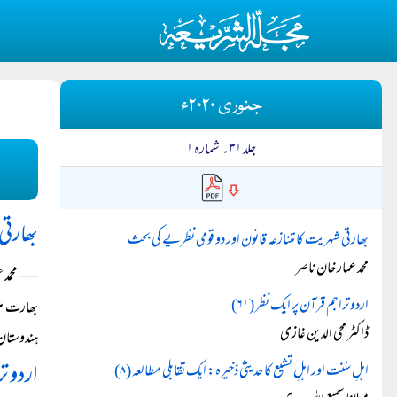
جنوری ۲۰۲۰ء
جلد ۳۱ ۔ شمارہ ۱
بھارتی
بھارتی شہریت کا متنازعہ قانون اور دو قومی نظریے کی بحث
محمد عمار خان ناصر
― محمد ع
اردو تراجم قرآن پر ایک نظر (۶۱)
بھارت میں
ڈاکٹر محی الدین غازی
ہندوستان 
اردو تر
اہلِ سُنت اور اہلِ تشیع کا حدیثی ذخیرہ: ایک تقابلی مطالعہ (۸)