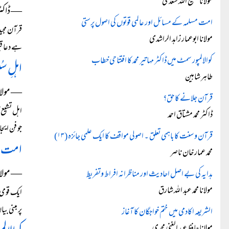
مولانا سمیع اللہ سعدی
― ڈاکٹر
امت مسلمہ کے مسائل اور عالمی قوتوں کی اصول پرستی
قرآن مجید
مولانا ابوعمار زاہد الراشدی
ہے دعا قبو
کوالالمپور سمٹ میں ڈاکٹر مہاتیر محمد کا افتتاحی خطاب
اہلِ سُ
طاہر شاہین
― مولانا
قرآن جلانے کا حق؟
اہل تشیع 
ڈاکٹر محمد مشتاق احمد
جو فن ایجا
قرآن و سنت کا باہمی تعلق ۔ اصولی مواقف کا ایک علمی جائزہ (۱۳)
امت مس
محمد عمار خان ناصر
― مولانا
ہدایہ کی بے اصل احادیث اور مناظرانہ افراط وتفریط
مولانا محمد عبد اللہ شارق
پر مبنی ب
الشریعہ اکادمی میں ختم خواجگان کا آغاز