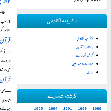
کوالالم
مولانا حافظ عبد الغنی محمدی
― طاہر 
الشریعہ اکادمی
مقاصد کو 
قرآن 
الشریعہ اکادمی
ماہنامہ الشریعہ
― ڈاکٹر م
گزشتہ شمارے
ناروے می
مقالات و مضامین
میں رہنے 
رابطہ
قرآن و 
― محمد ع
گزشتہ شمارے
شاہ ولی ا
مجید نے 
1995
1994
1991
1990
1989