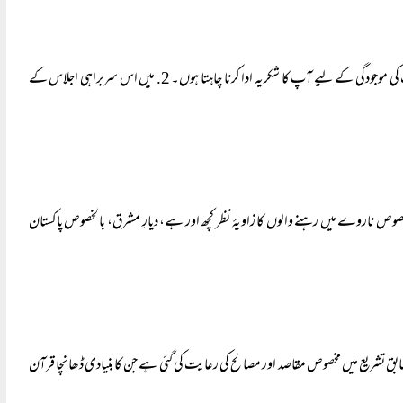
1. سب سے پہلے ، میں مسلم قائدین اور اسکالرز اور ان کے پیروکاروں کی اس سمٹ میٹنگ میں آپ کی موجودگی کے لیے آپ کا شکریہ ادا کرنا چاہتا ہوں۔ 2. میں اس سربراہی اجلاس کے
 ناروے میں رہنے والوں کا زاویۂ نظر کچھ اور ہے، دیارِ مشرق، بالخصوص پاکستان
طابق تشریع میں مخصوص مقاصد اور مصالح کی رعایت کی گئی ہے جن کا بنیادی ڈھانچا قرآن