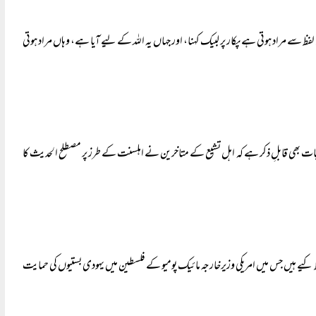
سے مراد ہوتی ہے پکار پر لبیک کہنا، اور جہاں یہ اللہ کے لیے آیا ہے، وہاں مراد ہوتی
 بات بھی قابلِ ذکر ہے کہ اہل تشیع کے متاخرین نے اہلسنت کے طرز پر مصطلح الحدیث کا
کے ایک سو پینتیس (۱۳۵) ارکان نے ایک پٹیشن پر دستخط کیے ہیں جس میں امریکی وزیرخارجہ مائیک پومیو کے فلسطین میں یہودی بستیوں کی حمایت