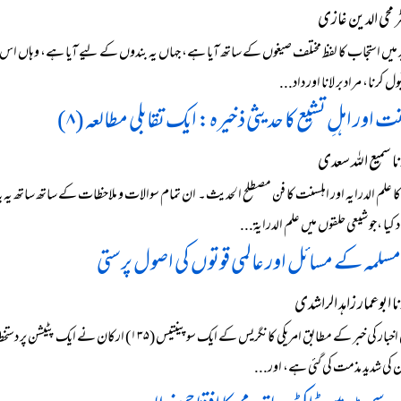
 محی الدین غازی
 میں استجاب کا لفظ مختلف صیغوں کے ساتھ آیا ہے، جہاں یہ بندوں کے لیے آیا ہے، وہاں اس لفظ 
ل کرنا، مراد بر لانا اور داد...
نت اور اہلِ تشیع کا حدیثی ذخیرہ: ایک تقابلی مطالعہ (۸)
 سمیع اللہ سعدی
کا علم الدرایہ اور اہلسنت کا فن مصطلح الحدیث۔ ان تمام سوالات و ملاحظات کے ساتھ ساتھ یہ
د کیا ،جو شیعی حلقوں میں علم الدرایۃ...
لمہ کے مسائل اور عالمی قوتوں کی اصول پرستی
 ابوعمار زاہد الراشدی
ایک قومی اخبار کی خبر کے مطابق امریکی کانگریس 
یان کی شدید مذمت کی گئی ہے، اور...