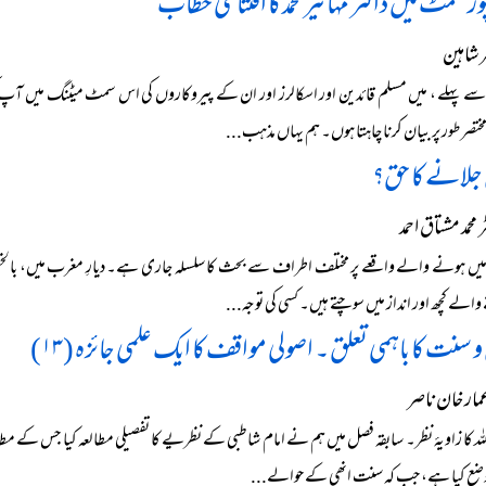
پور سمٹ میں ڈاکٹر مہاتیر محمد کا افتتاحی خطاب
شاہین
مختصر طور پر بیان کرنا چاہتا ہوں۔ ہم یہاں مذہب...
جلانے کا حق؟
حمد مشتاق احمد
ں ہونے والے واقعے پر مختلف اطراف سے بحث کا سلسلہ جاری ہے۔ دیارِ مغرب میں، بالخصوص
والے کچھ اور انداز میں سوچتے ہیں۔ کسی کی توجہ...
سنت کا باہمی تعلق ۔ اصولی مواقف کا ایک علمی جائزہ (۱۳)
مار خان ناصر
للہ کا زاویۂ نظر۔ سابقہ فصل میں ہم نے امام شاطبی کے نظریے کا تفصیلی مطالعہ کیا جس کے م
وضع کیا ہے، جب کہ سنت انھی کے حوالے...