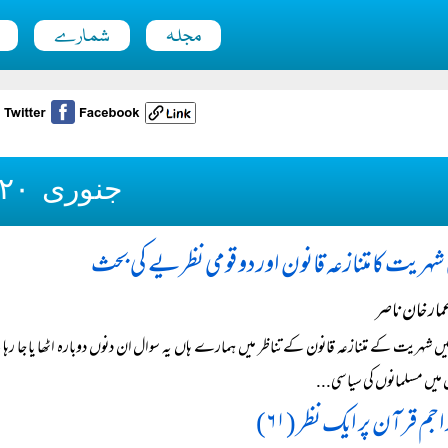
مجلہ
شمارے
جنوری ۲۰۲۰ء
 شہریت کا متنازعہ قانون اور دو قومی نظریے کی بحث
مار خان ناصر
 شہریت کے متنازعہ قانون کے تناظر میں ہمارے ہاں یہ سوال ان دنوں دوبارہ اٹھا یا جا رہا ہے کہ 
میں مسلمانوں کی سیاسی...
اجم قرآن پر ایک نظر (۶۱)