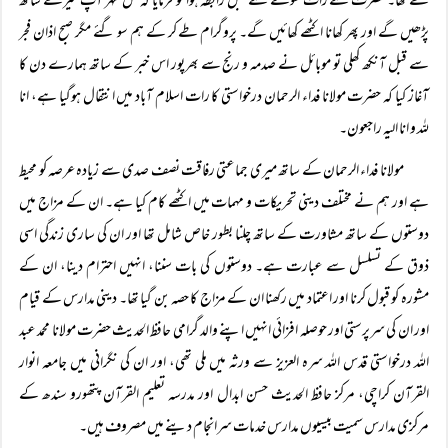
طے تھا۔ حضرت سے رات سونے سے قبل رابطہ ہوا تو فرمایا کہ کل ظہر آپ میرے ساتھ
پڑھیں گے اور پھر کھانا اکٹھے کھائیں گے۔ پروگرام طے کر کے ہم سو گئے مگر صبح اذان فجر
سے قبل آنکھ کھلی تو موبائل نے صدمہ و رنج سے بھرپور اس خبر کے ساتھ ہمارے دن کا
آغاز کیا کہ حضرت مولانا فداء الرحمان درخواستی کا رات اسلام آباد میں انتقال ہوگیا ہے، انا
للہ و انا الیہ راجعون۔
مولانا فداء الرحمان کے ساتھ میری جماعتی رفاقت نصف صدی سے زیادہ عرصہ کو محیط
ہے اور ہم نے مختلف دینی تحریکات و مہمات میں اکٹھے کام کیا ہے۔ ان کے مزاج میں
دوستوں کے ساتھ مشاورت کے ساتھ چلنا بطور خاص شامل تھا اور ان کی ساری زندگی اسی
ذوق کے تسلسل سے عبارت ہے۔ دوستوں کی بات سننا، انہیں احترام دینا، ان کے
مشورہ کو قبول کرنا اور اعتماد میں رکھنا ان کے مزاج کا حصہ بن گیا تھا۔ دینی مدارس کے قیام
اور ان کی سرپرستی اور حوصلہ افزائی انہیں اپنے والد گرامی حافظ الحدیث حضرت مولانا محمد عبد
اللہ درخواستی قدس اللہ سرہ العزیز سے ورثہ میں ملی تھی، اور ان کی نگرانی میں جامعہ انوار
القرآن کراچی، مرکز حافظ الحدیث حسن ابدال اور مدرسہ تعلیم القرآن پتھورو سندھ کے
مرکزی مدارس سمیت بیسیوں مدارس خدمات سرانجام دینے میں مصروف ہیں۔