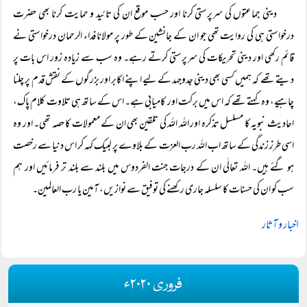
دینی جماعتوں کی سرپرستی کرنا اور حسب موقع ان کی تائید و حمایت کرنا بھی حضرت
درخواستی ہی کی روایت تھی جو ان کے جانشین کے طور پر مولانا فداء الرحمان درخواستی نے
قائم رکھی اور دینی تحریکات کی سرپرستی کرتے رہے۔ وہ سب سے زیادہ زور اس بات پر
دیتے تھے کہ ہمیں کسی بھی دینی جدوجہد کے لیے اپنے اکابر اور بزرگوں کے نقش قدم پر چلنا
چاہیے، وہ کہتے تھے کہ اس میں برکت اور کامیابی ہے۔ اس کے ساتھ ہی تلاوت کلام پاک،
احادیث نبویہ کا مسلسل تذکرہ اور اللہ اللہ کی تلقین بھی ان کے معمولات کا حصہ تھی۔ اور وہ
اسی طرز زندگی کے ساتھ اب اللہ رب العزت کے بلاوے پر لبیک کہہ کر اس دنیا سے رخصت
ہو گئے ہیں۔ اللہ تعالٰی ان کے درجات جنت الفردوس میں بلند سے بلند تر فرمائیں اور ہم
سب کو ان کی حسنات کا سلسلہ جاری رکھنے کی توفیق سے نوازیں، آمین یا رب العالمین۔
اخبار و آثار
فروری ۲۰۲۰ء