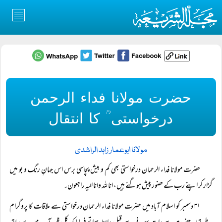
حضرت مولانا فداء الرحمن
درخواستی ؒ کا انتقال
مولانا ابوعمار زاہد الراشدی
حضرت مولانا فداء الرحمان درخواستی بھی کم و بیش پچاسی برس اس جہانِ رنگ و بو میں
گزار کر اپنے رب کے حضور پیش ہوگئے ہیں، انا للہ وانا الیہ راجعون۔
۳۱ دسمبر کو اسلام آباد میں حضرت مولانا فداء الرحمان درخواستی سے ملاقات کا پروگرام