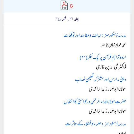
جلد ۳۱ ۔ شمارہ ۲
مدرسہ ڈسکورسز: اہداف ومقاصد اور توقعات
محمد عمار خان ناصر
اردو تراجم قرآن پر ایک نظر (۶۲)
ڈاکٹر محی الدین غازی
دینی مدارس اور مشترکہ تعلیمی نصاب
مولانا ابوعمار زاہد الراشدی
حضرت مولانا فداء الرحمن درخواستی ؒ کا انتقال
مولانا ابوعمار زاہد الراشدی
مدرسہ ڈسکورسز : علماء وفضلاء کے تاثرات