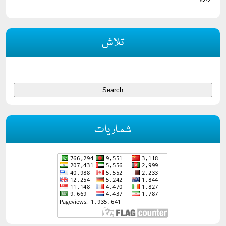
ادارہ
تلاش
شماریات