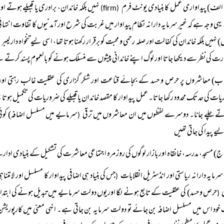
الف) پیداواری عمل کا بنیادی یونٹ فرم
نہیں بلکہ خاندان، برادری یا قبیلے ہوتے 
(firm)
یہی وجہ ہے کہ غیر سرمایہ دارانہ نظام پیداوار میں غربت کی شرح اور آمدنیوں کا تفاوت انتہائی
نہیں بلکہ خاندان کی کفالت اور صلہ رحمی و محبت کو برقرار رکھنا ہوتا تھا، اسی لیے تنخواہ دار لیبر
abor)
ارت کی نظر سے دیکھا جاتا اور لوگ اپنے خاندانی پیشوں سے منسلک ہونے کو بالعموم پسند کرتے ت
ب) معاشروں پر حرص و حسد کے بجائے قناعت اور شکر گزاری کی عقلیت غالب رہتی اور لوگ
ات کی حد تک محدود رکھا جاتا۔ عمل پیداوار کا مقصد خاندان یا قبیلے کی ضروریات کی تکمیل ہوتا نہ
تے چلے جانا۔ دوسرے لفظوں میں ان معاشروں میں ترقی
سرمایے میں مسلسل اضافہ) کوئی پس
(
ے پیدا کی جاتی تھیں
ج) مسجد، مدرسہ، خانقاہ اور بازار لوگوں کی روز مرہ اجتماعی معاشرت کی تشکیل کے بنیادی ا
سرمایہ دارانہ ریاستی اور انڈسٹریل انقلابات
جس کی بنیاد ہی اضافی پیداوار کا مسلسل اور لا مت
(
حرص و حسد) کی عقلیت کے تابع ہونے لگا اور یوں دولت سرمایے میں تبدیل ہونے کی ابتداء 
(
خود اس میں مسلسل اضافہ بن جائے تو دولت سرمایہ بن جاتی ہے۔ انہی معنی میں کارپوریش