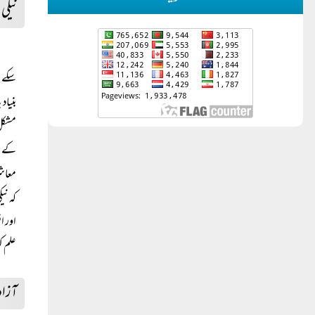
نیکی
سکے، 
بنیاد
مشکل 
کے تح
معاش
کہ نی
اور ا
علم ک
آزاد