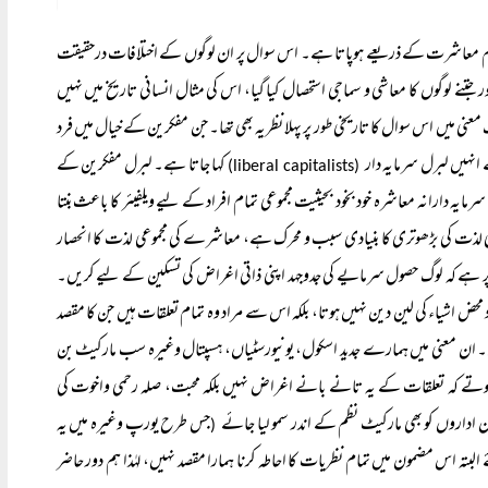
نظم معاشرت کے ذریعے ہوپاتا ہے۔ اس سوال پر ان لوگوں کے اختلافات درحقیقت
تنے لوگوں کا معاشی و سماجی استحصال کیا گیا، اس کی مثال انسانی تاریخ میں نہیں
عنی میں اس سوال کا تاریخی طور پر پہلا نظریہ بھی تھا۔ جن مفکرین کے خیال میں فرد
انہیں لبرل سرمایہ دار
کہا جاتا ہے۔ لبرل مفکرین کے
(liberal capitalists)
یہ دارانہ معاشرہ خود بخود بحیثیت مجموعی تمام افراد کے لیے ویلفیئر کا باعث بنتا
لذت کی بڑھوتری کا بنیادی سبب و محرک ہے، معاشرے کی مجموعی لذت کا انحصار
ر پر ہے کہ لوگ حصول سرمایے کی جدوجہد اپنی ذاتی اغراض کی تسکین کے لیے کریں۔
 اشیاء کی لین دین نہیں ہوتا، بلکہ اس سے مراد وہ تمام تعلقات ہیں جن کا مقصد
ں۔ ان معنی میں ہمارے جدید اسکول، یونیورسٹیاں، ہسپتال وغیرہ سب مارکیٹ بن
 ہوتے کہ تعلقات کے یہ تانے بانے اغراض نہیں بلکہ محبت، صلہ رحمی واخوت کی
داروں کو بھی مارکیٹ نظم کے اندر سمو لیا جائے
جس طرح یورپ وغیرہ میں یہ
(
 اس مضمون میں تمام نظریات کا احاطہ کرنا ہمارا مقصد نہیں، لہٰذا ہم دور حاضر