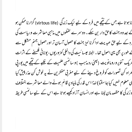
نا ہوتا ہے جس کے نتیجے میں فرد کے لیے نیک زندگی
گزارنا ممکن ہو
(virtous life)
 کے بعد وہ جنت کا حق دار بن سکے۔ دوسرے لفظوں میں مذہبی معاشرت و ریاست کی
فرد کے لیے حق عبدیت ادا کرنا نیز جنت کا حصول آسان تر اور حصول جہنم مشکل سے
پر بھی یہی اصول تھا۔ البتہ عیسائیت کی داخلی کمزوریوں، یونانی فلسفے کے اثرات
ریک تنویر و رومانویت
یعنی رد مذہب
و سائنسی علمیت کے غلبے کے نتیجے میں یورپی
)
(
ے گمراہ کن تصورات کو فروغ دینے کے لیے مغربی مفکرین نے یہ خوش کن عذر پیش کیا
 معلوم نہیں کیا جا سکتا) لہٰذا اس قدر کی بنیاد پر قائم ہونے والے معاشرے اختلاف
 زندگی کا مقصد مان لینا ہے اور انسان آزاد کیسے ہوتا ہے اس کے لیے سائنسی طریقہ