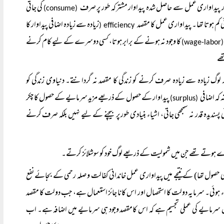
اور پیداواری عمل سے حاصل شدہ پیداوار مشترکہ طور پر صرف
کی جاتی
(consume)
 کم ہوتا تھا۔ پیداواری عمل کا مقصد
زیادہ سے زیادہ اضافی پیداوار کا
efficiency (
کا وجود نہ ہونے کے برابر ہوتا، کسی دوسرے کے لیے کام کرنے
(wage-l
ھے
 زیادہ سے زیادہ صرف کرنے کو زندگی کا مقصد نہ گردانتے۔ دنیاوی زندگی کو
 کہ اضافی
پیداوار کے حصول کے ذریعے مزید سرمایے کے حصول کا چکر
(surplus)
ندیدہ قدر نہ سمجھی جاتی، اشیاء بنیادی طور پر بیچنے کے لیے نہیں بلکہ صرف کرنے
دارے ہوتے تھے جن میں شمولیت کے ذریعے لوگ خود کو سوشلائز کرتے۔
ناہی حصول تھا) کے نتیجے میں پیداواری عمل خاندانی کفالت و صلہ رحمی کے بجائے نفع
ہوئی۔ سرمایہ دولت کا استحصال اور اس کانا جائز استعمال ہے، جب دولت کا مقصد
ن سرمایے کی عملی تجسیم ہے کہ اس کامقصد وجود ہی سرمایے میں اضافہ ہے۔ اب