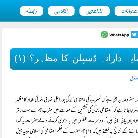
عنوانات
اشاعتیں
اکادمی
رابطہ
یہ دارانہ ڈسپلن کا مظہر؟ (۱)
مغل
فروضہ یہ بھی ہے کہ ’مغرب کی اجتماعی زندگی چند اعلی انسانی اخلاقی اقدار کا مظہر
ہرایا جاتا ہے کہ ’اجتماعی زندگی کی تشکیل کے معاملے میں مغرب ہم سے بہت بہتر
 ہمواریاں پائی جاتی ہیں‘۔ دوسرے لفظوں میں یہ دعویٰ کرنے والے حضرات یہ کہنا
نے کے نتائج یہ نکلتے ہیں کہ
۱) ہم مغرب کے نظم اجتماعی کی اسلامی توجیہ پیش
(