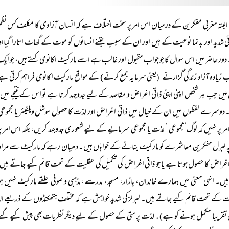
البتہ مغربی مفکرین کے درمیان اس امر پر سخت اختلاف ہے کہ انسان آزادی کا مکلف کس 
ئی شدید اور بدنما نوعیت کے ہیں اور ان کے سبب جتنے انسانوں کو موت کے گھاٹ اتارا گیااور ج
 دور حاضر میں اس سوال کا جو جواب مقبول اور غالب ہے اسے مارکیٹ اکانومی کہتے ہیں، جو ایک م
 زیادہ آزاد زندگی گزارنے
یعنی سرمایہ جمع کرنے) کے مواقع مارکیٹ اکانومی فراہم کرتی ہے 
(
میں جب ہر شخص اپنی اپنی ذاتی اغراض و مقاصد کے لیے جدوجہد کرتا ہے تو اس کے نتیجے میں سرما
وسرے لفظوں میں ان کے خیال میں ذاتی اغراض اور لذت کا حصول سوشل ویلفیئر یا مجموعی 
ر پر نہیں کہ لوگ ’مجموعی ‘ لذت یا مجموعی سرمایے کے لیے شعوری جدوجہد کریں، بلکہ اس ام
ہ لبرل مفکرین معاشرے کو مارکیٹ بنانے کے خواہاں ہیں۔ دھیان رہے کہ مارکیٹ سے مراد محض
اغراض کا حصول ہوتا ہے یا جو ذاتی اغراض کی تکمیل کی عقلیت کے تحت قائم کیے جاتے ہی
یں۔ انہی معنی میں ہمارے خاندان، بازار، مسجد، مدرسے ،مذہبی و صوفی حلقے مارکیٹ نہیں
 کے تحت قائم کیے جاتے ہیں۔ لبرلز کی شدید خواہش ہے کہ مختلف ہتھکنڈوں کے ذریعے ان ا
تقریبا مکمل ہونے کو ہے)۔ لذت پرستی کے حصول کے لیے دیگر نظریات بھی پیش کیے گئے البتہ