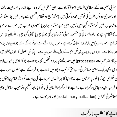
مغربی علمیت کے مطابق انسان اصولاً آزاد ہے، ان معنی میں کہ وہ اپنے اندر یہ صلاحیت رکھتا ہ
اور سماجی دونوں طرح کی قوتیں محدود کرتی ہیں
مثلاً آج وہ نظام شمسی سے باہر نہیں جا سکتا، ز
(
و شادیاں نہیں کر سکتا، کیوبا میں زمین نہیں خرید سکتا، ایران یا سعودی عرب میں سرے عام 
د کا نظام ہے جو ارادہ انسانی کی متصور اصولی آزادی پر لگی ہوئی ہیں یا لگائی گئی ہیں۔ انسان کی 
ذرائع
سرمایے) میں لامحدود اضافہ کرنا ہے، سرمایہ وہ شے ہے جو فرد کے لیے جو وہ چاہنا چاہتا
(
اضا ماننا ہے اور اس جدوجہد پر قدغن لگانے والی شے سرمایہ ہے۔ چنانچہ حصول آزادی بطور قدر 
ہ کارانہ عملیات
میں حصہ لینے پر ہر وہ شخص مجبور ہوتا ہے جو آزادی پر ایمان لات
(processes)
یادی وظیفہ ایک ایسی معاشرتی و ریاستی ترتیب وجود میں لانا ہے جو فرد کے لیے حصول سرمایے ک
ن فطری
جائز) طور پر حریص ہے لہٰذا دنیا کا ہر انسان سرمایے کی چاہت کو دیگر تمام چاہتوں پر ف
(
کافر ، بدعقیدہ، جاہل و گمراہ ہے۔ ایسے کافر و گمراہ انسان کی یا تو
بذریعہ تعلیم وترغیب، ماحول 
(
معاشرتی اخراج
اور پھر موت ہے۔
(social marginalization)
یے کا مطلب مارکیٹ