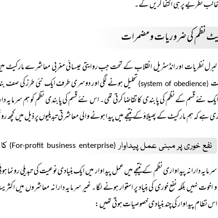
لب نظریے پر ہی اکتفا کریں گے۔
یٹ نظم کی ضروریات و مضمرات
لبرل نظریات اور انڈسٹریل انقلاب کے تحت جب روایتی عیسائی مغربی معاشرے مارکیٹ میں ت
ت
تحلیل ہونے لگی اور دوسری طرف ایک نئی طرز کی صف بندی و
(system of obedience)
ک نئے قسم کے نظم کی پابندی کا تقاضا کرتی تھی۔ اس نئے قسم کی پابندی نظم کو ہم سرمایہ دار
 ہے کہ ہم مارکیٹ کے پھیلاؤکے نتیجے میں پیدا ہونے والی معاشرتی تبدیلیوں پر ذیل میں کچھ رو
نفع خوری پر مبنی عمل پیداوار
کا 
(For-profit business enterprise)
سرمایہ دارانہ پیداواری نظم کے نتیجے میں عمل پیداوار میں ایک بنیادی نوعیت کی تبدیلی رونما
و اخوت نہیں بلکہ نفع خوری کی بنیاد پر استوار ہونے لگا۔ غیر سرمایہ دارانہ معاشروں میں اکثریت
اس نظام پیداوار کی چند بنیادی خصوصیات ہوتی تھیں: