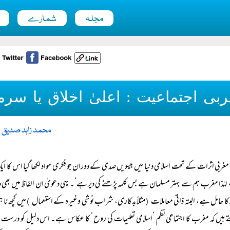
مجلہ
شمارے
بی اجتماعیت : اعلیٰ اخلاق یا سرما
محمد زاہد صدیق 
مغربی اثرات کے تحت اسلامی دنیا میں بیسویں صدی کے دوران جو فکری مواد لکھا گیا اس کا ایک م
ہٰذا مغرب ہم سے بہتر مسلمان ہے بس کلمہ پڑھنے کی دیر ہے‘۔ یہی دعویٰ ان الفاظ میں بھی د
 کا حامل ہے، البتہ ذاتی معاملات
مثلاً بدکاری، شراب نوشی وغیرہ کے استعمال
میں کچھ نا
)
(
 ہیں کہ مغرب کا اجتماعی نظم ’اسلامی تعلیمات کی روح ‘ کا عکاس ہے۔ اس دلیل کو درست مان