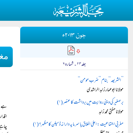
جون ۲۰۱۳ء
مغر
جلد ۲۴ ۔ شمارہ ۶
’’الشریعہ‘‘ بنام ’’ضرب مومن‘‘
مولانا ابوعمار زاہد الراشدی
بر صغیر کی دینی روایت میں برداشت کا عنصر (۱)
ہے، ل
مولانا مفتی محمد زاہد
اقدار
مغربی اجتماعیت : اعلیٰ اخلاق یا سرمایہ دارانہ ڈسپلن کا مظہر؟ (۱)
چاہتے