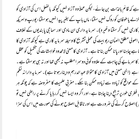
ے کہ قائم بالذات بن جائے، لیکن عملاً وہ آزاد نہیں کیونکہ بالفعل اس کی آزادی کو
لزلے یا طوفان کو روک نہیں سکتا، ماں باپ کے بغیر پیدا نہیں ہو سکتا، یورپ و امریکہ
بدکاری نہیں کر سکتا وغیرہ)۔ سرمایہ داری ان مادی اور سماجی پابندیوں کے خلاف
اس اصولی مطلق العنان ربوبیت کی عملی تشریح کا وسیلہ سرمایہ کاری ہے کیونکہ آزادی کا
 ہے چاہنا اور پانا ممکن بناتا ہے۔ آزادی کا معنی لامحدود خواہشات کی تکمیل کو عقل
کا سرمایے کی چاہت کے علاوہ کوئی دوسرا مطلب نہ کبھی تھا اور نہ ہی ہو سکتا ہے۔
ا ہے
انہی معنی میں آزادی کا متوالا عبد الدرہم و دینار ہوتا ہے)۔ سرمایہ دارانہ نظم
(
ے مواقع کو زیادہ سے زیادہ ممکن بنا سکے۔ مغربی علمیت کا مفروضہ ہے کہ چونکہ ہر
طری طور پر ترجیح دینا چاہتا ہے، اور اگر وہ ایسا نہیں کررہا یا کرنے پر راضی نہیں تو
وجبر) اصلاح کرنے کی ضرورت ہے اور ناقابل اصلاح ہونے کی صورت میں اس کی سزا