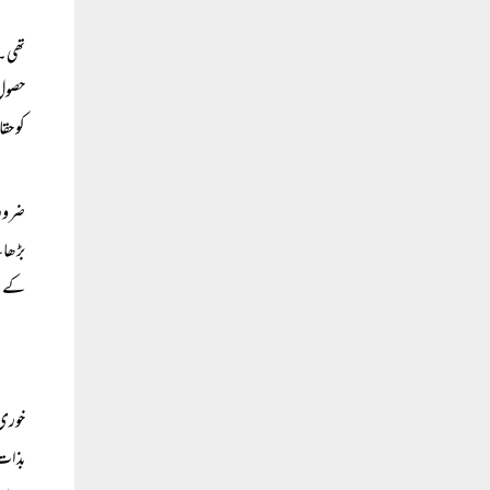
تھی۔ 
حصول) 
کو حق
ضروری
بڑھا
کے لی
خوری
بذات 