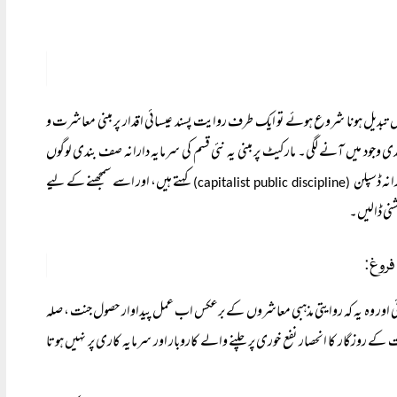
بدیل ہونا شروع ہوئے تو ایک طرف روایت پسند عیسائی اقدار پر مبنی معاشرت و
جود میں آنے لگی۔ مارکیٹ پر مبنی یہ نئی قسم کی سرمایہ دارانہ صف بندی لوگوں
انہ ڈسپلن
کہتے ہیں، اور اسے سمجھنے کے لیے
(capitalist public discipline)
شنی ڈالیں۔
فروغ:
 ہوئی اور وہ یہ کہ روایتی مذہبی معاشروں کے برعکس اب عمل پیداوار حصول جنت ، صلہ
 کے روزگار کا انحصار نفع خوری پر چلنے والے کاروبار اور سرمایہ کاری پر نہیں ہوتا