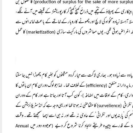
کا حصول بن
ینکاری کے پھیلاؤ کے نتیجے میں ذرائع کھنچ کھنچ کر کارپوریشنز کے قبضے میں آنے لگے،
آہستہ آہستہ زیادہ تنخواہ کی لالچ اور چھوٹے کاروبار کے خاتمے کے باعث خاندانوں سے
 بلکہ اغراض ہوتی تھی۔ یوں معاشروں کی مارکیٹ سازی
کا عمل
(marketization)
یادہ سے زیادہ ہو۔ بھاری لاگت سے تیار کردہ مشینوں کو بغیر کام چھوڑا نہیں جا سکتا
رمایہ دارانہ منطق
کے خلاف تھا۔ لہٰذا جو لوگ دوران کام ان باتوں کا
(efficiency)
 ذمہ داری، کام کے اوقات میں اضافہ
، کون کب آتا اور جاتا ہے اور کام کے دوران
)
نگرانی
کا متقاضی نہ ہوتا تھا اور یہی وجہ ہے کہ انڈسٹریلائزیشن کے
(survelience)
س قسم کی ’پابندیوں اور نگرانی ‘ کے عادی نہ تھے اور نہ ہی اسے اچھا سمجھتے تھے۔ وقت
کے قدرے پیچیدہ طریقے ایجاد کرنا شروع کر دیے
موجودہ دور میں
Annual
(