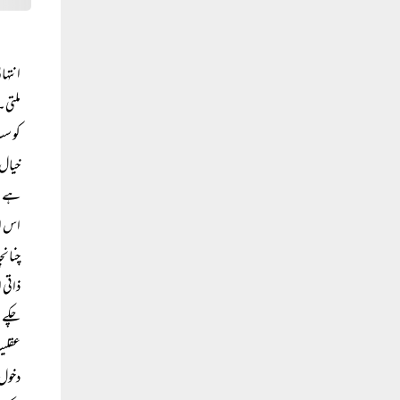
انتہا
ملتی۔
کو سب
خیال 
ہے۔ د
اس ام
چنانچ
ذاتی 
چکے ہ
عقلیت
دخول 