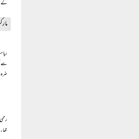
کے غا
مارک
ریاس
سے ای
ضروری
رحمی 
تھا۔ 