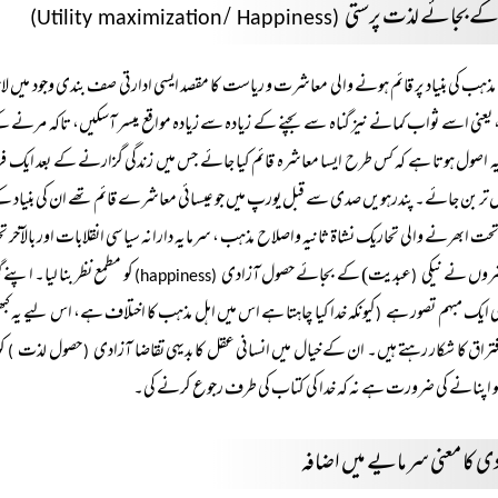
 کے بجائے لذت پرستی
/
Happiness)
(Utility maximization
مذہب کی بنیاد پر قائم ہونے والی معاشرت و ریاست کا مقصد ایسی ادارتی صف بندی وجود میں لا
یعنی اسے ثواب کمانے نیز گناہ سے بچنے کے زیادہ سے زیادہ مواقع میسر آسکیں، تاکہ مرنے
 یہ اصول ہوتا ہے کہ کس طرح ایسا معاشرہ قائم کیا جائے جس میں زندگی گزارنے کے بعد ایک 
تر بن جائے۔ پندرہویں صدی سے قبل یورپ میں جو عیسائی معاشرے قائم تھے ان کی بنیاد کے طور 
ت ابھرنے والی تحاریک نشاۃ ثانیہ واصلاح مذہب ، سرمایہ دارانہ سیاسی انقلابات اور بالآخر تح
روں نے نیکی
عبدیت) کے بجائے حصول آزادی
کو مطمع نظر بنا لیا۔ اپن
(happiness)
(
کی ایک مبہم تصور ہے
کیونکہ خدا کیا چاہتا ہے اس میں اہل مذہب کا اختلاف ہے، اس لیے یہ کبھی
(
فتراق کا شکار رہتے ہیں۔ ان کے خیال میں انسانی عقل کا بدیہی تقاضا آزادی
حصول لذت
کو
)
(
و اپنانے کی ضرورت ہے نہ کہ خدا کی کتاب کی طرف رجوع کرنے کی۔
ی کا معنی سرمایے میں اضافہ