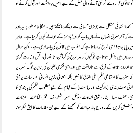
ں کو ثانوی قرار دے کر نئی آنے والی نسل کے لیے انہیں برداشت اور قبول کرنے کا
انتہائی مشکل ہے جو بڑی آسانی سے دیکھے جاسکتے ہیں۔ مثلاً عام طور پر یہ باور
 کہ آخر مغربی انسان نے ماں باپ کو اولڈ ہاوسز کے حوالے کیوں کردیا ہے۔ ظاہر
ں پایا جاتا؟ اسی طرح کہا جاتا ہے کہ مغرب میں قانون کی پاسداری ہے، لیکن سوال
 سرحدوں میں داخل ہوتا ہے تو کیوں کر ہر طرح کی کرپشن، ناانصافی، قتل و غارت گری
اور
کے فرق سے ناواقف ہیں اور اسی فکری خلجان کی بنا پر یہ لوگ ’سرمایہ
ethics
غرب کا اجتماعی نظم اعلیٰ اخلاق کا نہیں بلکہ انتہائی رزیل انسانی احساسات پر مبنی
دارتی صف بندی
مارکیٹ اور ریاست) کے قیام کے لیے مطلوب نظم کی پابندی کا
(
 عفت ،حیا، ایثار، شوق شہادت، توکل، صبر، شکر، زہد، فقر، قناعت ، عزیمت
 کی کوشش کریں گے۔ درج بالا مباحث کو سمجھنے کے لیے جن مقدمات کا پیش نظر ہونا