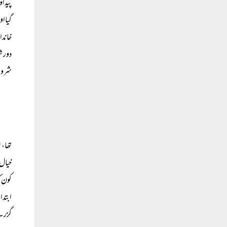
پیداو
گیااو
خاندا
دور ش
شروع
تھا، 
خیال 
کون ک
ابتدا
گزرن