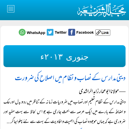
جنوری ۲۰۱۳ء
دینی مدارس کے نصاب و نظام میں اصلاح کی ضرورت
― مولانا ابوعمار زاہد الراشدی
دینی مدارس کے نظام تعلیم اور نصاب میں ضروریات زمانہ کے تناظر میں رد و بدل اور حک
و اضافہ کے بارے میں ایک عرصہ سے بحث جاری ہے جو اس لحاظ سے بہت مفید اور
ضروری ہے کہ جہاں موجودہ نصاب کی اہمیت و افادیت کے بہت سے نئے پہلو اجاگر...