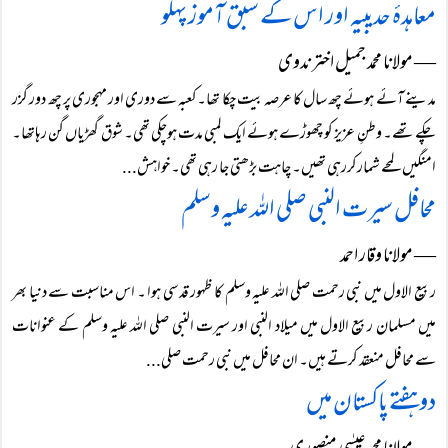
معاہدۂ حدیبیہ اور اس کے سبق آموز پہلو
― مولانا محمد جمیل اختر ندوی
مدینے آئے ہوئے چھ سال کا عرصہ بیت چکا تھا۔کعبہ سے دوری اور مہجوری پر چھ دور گزر
چکے تھے۔ وطنِ عزیز کو چھوڑے ہوئے ایک لمبی مدت ہوچکی تھی۔ شوق گھڑیاں گن رہاتھا۔
امنگیں لمحے شمارکررہی تھیں۔ چاہت بڑھتی جا رہی تھی۔ خواہش...
محافل سیرت النبی صلی اللہ علیہ وسلم
― مولانا وقار احمد
ربیع الاول میں نبی رحمت صلی اللہ علیہ وسلم کا ظہور قدسی ہوا ۔ اس مناسبت سے دنیا بھر
میں مسلمان ربیع الاول میں میلاد النبی اور سیرت النبی صلی اللہ علیہ وسلم کے عنوانات
سے محافل منعقد کرتے ہیں۔ ان محافل میں نبی رحمت صلی...
دو ہفتے پاکستان میں