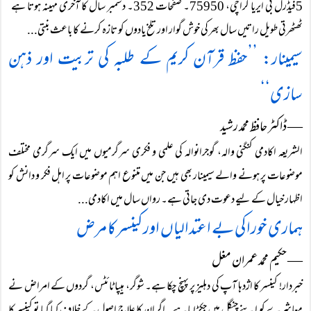
5فیڈرل بی ایریا کراچی، 75950۔ صفحات 352۔ دسمبر سال کا آخری مہینہ ہوتا ہے‘
ٹھٹھرتی طویل راتیں سال بھر کی خوش گوار اور تلخ یادوں کو تازہ کرنے کا باعث بنتی...
سیمینار: ’’حفظ قرآن کریم کے طلبہ کی تربیت اور ذہن
سازی‘‘
― ڈاکٹر حافظ محمد رشید
الشریعہ اکادمی کنگنی والہ، گوجرانوالہ کی علمی و فکری سرگرمیوں میں ایک سرگرمی مختلف
موضوعات پر ہونے والے سیمینار بھی ہیں جن میں متنوع اہم موضوعات پر اہل فکر و دانش کو
اظہار خیال کے لیے دعوت دی جاتی ہے۔ رواں سال میں اکادمی...
ہماری خوراکی بے اعتدالیاں اور کینسر کا مرض
― حکیم محمد عمران مغل
خبردار! کینسر کا اژدہا آپ کی دہلیز پر پہنچ چکا ہے۔ شوگر، ہیپا ٹائٹس، گردوں کے امراض نے