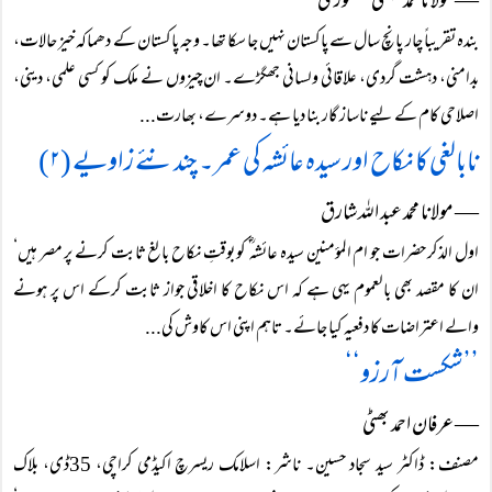
― مولانا محمد عیسٰی منصوری
بندہ تقریباً چار پانچ سال سے پاکستان نہیں جا سکا تھا۔ وجہ پاکستان کے دھماکہ خیز حالات،
بدامنی، دہشت گردی، علاقائی ولسانی جھگڑے۔ ان چیزوں نے ملک کو کسی علمی، دینی،
اصلاحی کام کے لیے ناساز گار بنا دیا ہے۔ دوسرے، بھارت...
نابالغی کا نکاح اور سیدہ عائشہ کی عمر ۔ چند نئے زاویے (۲)
― مولانا محمد عبد اللہ شارق
اول الذکر حضرات جو ام المؤمنین سیدہ عائشہ ؓ کو بوقتِ نکاح بالغ ثابت کرنے پر مصر ہیں‘
ان کا مقصد بھی بالعموم یہی ہے کہ اس نکاح کا اخلاقی جواز ثابت کرکے اس پر ہونے
والے اعتراضات کا دفعیہ کیا جائے۔ تاہم اپنی اس کاوش کی...
’’شکست آرزو‘‘
― عرفان احمد بھٹی
مصنف: ڈاکٹر سید سجاد حسین۔ ناشر: اسلامک ریسرچ اکیڈمی کراچی، 35ڈی، بلاک