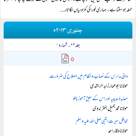
معاشرے کو اپنے چنگل میں جکڑ لیا ہے۔ اگر ان کا علاج اصول کے خلاف کیا گیا تو کینسر کا
حملہ ہو سکتا ہے۔ ہماری خوراکی کمزوریاں لگاتار...
جنوری ۲۰۱۳ء
جلد ۲۴ ۔ شمارہ ۱
دینی مدارس کے نصاب و نظام میں اصلاح کی ضرورت
مولانا ابوعمار زاہد الراشدی
معاہدۂ حدیبیہ اور اس کے سبق آموز پہلو
مولانا محمد جمیل اختر ندوی
محافل سیرت النبی صلی اللہ علیہ وسلم
مولانا وقار احمد