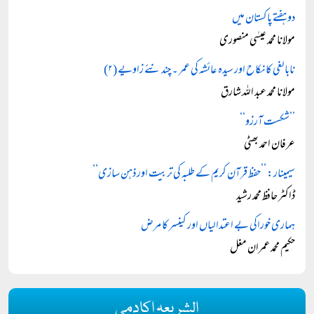
دو ہفتے پاکستان میں
مولانا محمد عیسٰی منصوری
نابالغی کا نکاح اور سیدہ عائشہ کی عمر ۔ چند نئے زاویے (۲)
مولانا محمد عبد اللہ شارق
’’شکست آرزو‘‘
عرفان احمد بھٹی
سیمینار: ’’حفظ قرآن کریم کے طلبہ کی تربیت اور ذہن سازی‘‘
ڈاکٹر حافظ محمد رشید
ہماری خوراکی بے اعتدالیاں اور کینسر کا مرض
حکیم محمد عمران مغل
الشریعہ اکادمی