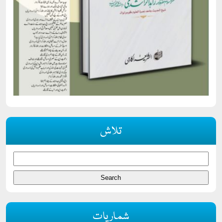
تلاش
شماریات