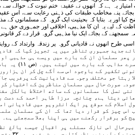
 امتیاز یہ ہے کہ انھوں نے عقیدۂ ختم نبوت کے حوالے سے 
بجائے پنے مخاطب طبقات کی ذہنی رعایت سے، اس عقی
ح کیا اور یہ بتایا کہ بحیثیت ایک گروہ کے مسلمانوں کے
ظت کے لیے یہ ان کا مذہبی، اخلاقی اور جمہوری حق ہے کہ
 سمجھنے کے بجائے ایک نیا مذہبی گروہ قرار دے کر قانونی 
اسی طرح انھوں نے قادیانی گروہ پر زندقہ وارتداد کے روا
ئے جدید جمہوری تناظر میں یہ تجویز کیا کہ قادی
 پھر مسلمان ان کے بارے میں ویسے ہی مذہبی اور
رے مذاہب کے بارے میں لیتے ہیں۔
ص ۱۱) یہ
(
ونی تکفیر کے باوجود اس سے آگے چل کر ان ہزاروں 
ا رہتا جو مختلف وجوہ سے قادیانیت کے پرفریب جال
ودہ صورت حال میں مسلمان مناظرین کے اختیار کرد
نئی نسل کا مسلمانوں کے ساتھ اختلاط بالکل مفق
ائی دیتا ہے، چنانچہ مرزا طاہر احمد کے دست ر
ل اسلام کے موقع پر ایک انٹرویو میں قادیانی ام
 اس چیز کو قرار دیا تھا کہ ان کی مسلمان علما
ج کو برقرار رکھنے میں ہی اپنا بھلا سمجھتی ہے۔
بہرحال اس نازک مسئلے پر اقبال جیسے بالغ نظر
سمجھنے کے