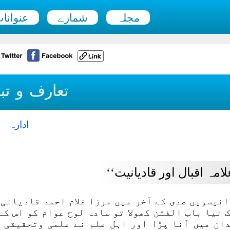
مجلہ
شمارے
عنوانا
تعارف و تب
ادارہ
لامہ اقبال اور قادیانیت‘‘
انیسویں صدی کے آخر میں مرزا غلام احمد قادیانی 
 نیا باب الفتن کھولا تو سادہ لوح عوام کو اس کے
ان میں آنا پڑا اور اہل علم نے علمی وتحقیقی ا