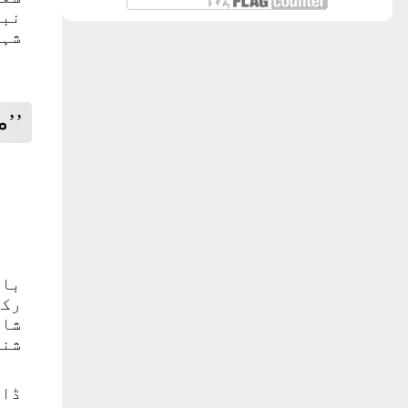
نبو
شہی
’’م
بال
رکھ
شان
شنا
ڈال