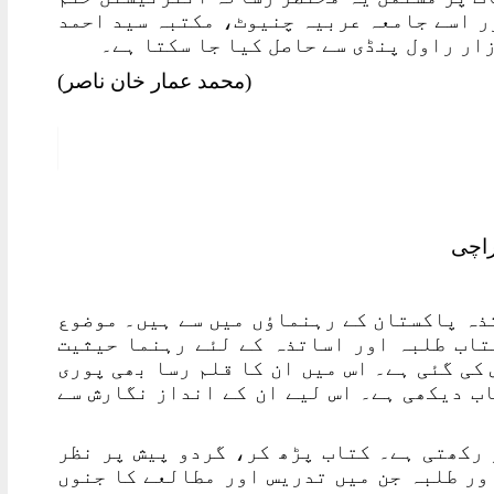
ر اسے جامعہ عربیہ چنیوٹ، مکتبہ سید احمد
ار راول پنڈی سے حاصل کیا جا سکتا ہے۔
(محمد عمار خان ناصر)
ذہ پاکستان کے رہنماؤں میں سے ہیں۔ موضوع
کتاب طلبہ اور اساتذہ کے لئے رہنما حیثیت
کی گئی ہے۔ اس میں ان کا قلم رسا بھی پوری
اب دیکھی ہے۔ اس لیے ان کے انداز نگارش سے
 رکھتی ہے۔ کتاب پڑھ کر، گردو پیش پر نظر
ور طلبہ جن میں تدریس اور مطالعے کا جنوں