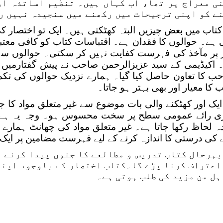
ی معراج پر تھا، اب کہاں ہیں۔ تنظیم اساتذہ او
ے کو اپنی ترجیحات میں رکھنے میں سنجیدہ نہیں ر
کتاب میں بعض چیزیں البتہ کھٹکتی ہیں۔ ایک تو اختصار 
 ہے۔ حوالوں کا فقدان ہے۔ اقتباسات کتاب کو کافی معتب
 پر مآخذ کی فہرست کفایت نہیں کر سکتی۔ حوالوں سے 
 اکیڈیمی کے سید عزیزالرحمن صاحب نے پیش گفتارمیں لک
ب کا تعاون حاصل کیا گیا۔ ہمارے نزدیک حوالوں کی تکمی
ب کا معیار اور بھی بہتر ہو جاتا۔
ایک اور کھٹکنے والی بات موضوع سے غیر متعلق مواد کا ج
ی رائے عمومی سطح پر سخت محسوس ہو۔ وجہ یہ ہے کہ
دہ لحاظ رکھا جاتا ہے۔ غیر متعلق مواد کی چھانٹ ہما
ے کی درستی کا اندازہ کرنے کے لیے فہرست مضامین پر ایک 
بہرحال کتاب تدریس و مطالعے کا جنوں پیدا کرنے م
اعتراف کرنا پڑے گا۔کتاب اختصار کے باوجود اپنے
ہل من مزید کی طلب ہوتی ہے۔