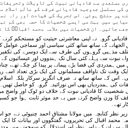
ی مستعدی سے قادیانی نبوت کی تاویلات وتحریفات 
 کی مسلسل جدوجہد قادیانی فرقے کو عالم اسلام م
ے پر منتج ہوئی۔ اس تحریک کی قیادت اور راہ نما
یابی میں بہت سی ایسی شخصیات کا حصہ بھی کم نہ
ھے جاتیں۔ ان شخصیات میں علامہ محمد اقبالؒ کا 
قادیانی گروہ نے اپنی معاشرتی حیثیت کو مستحکم کرنے ک
 الجھانے کے ساتھ ساتھ کئی سیاسی اور سماجی عوامل ک
لف مذہبی گروہوں کی طرف سے ایک دوسرے کی تکفیر کے
اے نبوت سے پہلے کئی سال تک ہندووں اور عیسائیوں کے مق
میں ہمدردی کی فضا بڑے پیمانے پر پیدا کر چکے تھے، چنانچ
ایک وقت تک ناواقف مسلمانوں کی ایک بڑی تعداد اسے رو
۔ اس کے ساتھ ساتھ نہ صرف انگریز سرکار بلکہ اسلام س
ات کی ہمدردیاں بھی اس نوزائیدہ گروہ کو حاصل تھیں۔ ا
 شخصیت کا قادیانی نبوت کے خلاف دو ٹوک اور واضح موق
ف کا وزن واضح کرنے میں بے حد موثر ثابت ہوا جو کسی 
ر تھے۔
زیر نظر کتابچہ میں مولانا مشتاق احمد چنیوٹی نے، جو
مہ محمد اقبال کی تحریروں، گفتگووں اور بیانات کا ایک
لے سے ان کے زاویہ نظر اور استدلال کو سمجھنے میں مدد د