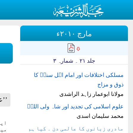
مارچ ۲۰۱۰ء
جلد ۲۱ ۔ شمارہ ۳
مسلکی اختلافات اور امام اہل سنتؒ کا
ذوق و مزاج
مولانا ابوعمار زاہد الراشدی
’’ع
علوم اسلامی کی تجدید اور شاہ ولی اللہؒ
محمد سلیمان اسدی
ایک
مادری زبانوں کا عالمی دن ۔ کیا ہم
مید