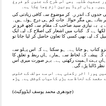
ر جمعیت طلبہ بھی اس طرح کے جنوں کو فروغ
ہیں۔ وہاں ٹریڈ یونین ازم چھا چکا ہے۔
کی حدوں کے اندر رہ کر موضوع سے کافی زیادتی کی
ر بناتے ہیں مگر حوالہ جات کم ہی درج ہوئے ہیں۔
یہ بے نیازی سید صاحب کے مقام سے کچھ فرو تر
ھا ہے کہ کتاب میں اشعار کی اصلاح کے لیے ایک
ل کے لیے بھی کسی کا تعاون حاصل کر لیا جاتا تو
زوِ کتاب ہو جانا ہے۔ ہو سکتا ہے کہ اس پہلو سے
 پیشے کے لحاظ سے ہمارے ہاں ربط و تعلق کا
رے ہاں بہت اہمیت رکھتی ہے۔ بہر صورت میری اس
نظر ڈالنا پڑے گی۔
یں پورا اثر رکھتی ہے۔ اس سے مولف کے خلوص
 مقصد کے لحاظ سے بڑی کامیاب کوشش ہے۔ پڑھ
(چودھری محمد یوسف ایڈووکیٹ)