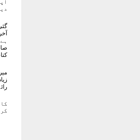
اپن
دین
گئی
آخر
ہے۔
صاح
کتا
میر
زیا
رائ
کا 
کر 