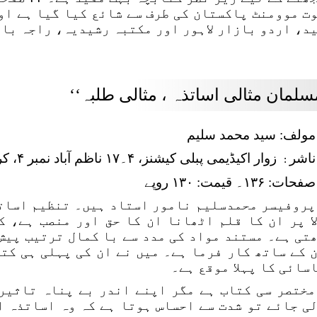
ت موومنٹ پاکستان کی طرف سے شائع کیا گیا ہے او
د، اردو بازار لاہور اور مکتبہ رشیدیہ، راجہ باز
سلمان مثالی اساتذہ ، مثالی طلبہ‘‘
مولف: سید محمد سلیم
ناشر
زوار اکیڈیمی پبلی کیشنز، ۴۔۱۷ ناظم آباد نمبر ۴، کراچی
:
صفحات: ۱۳۶۔ قیمت: ۱۳۰ روپے
پروفیسر محمدسلیم نامور استاد ہیں۔ تنظیم اسات
ا پر ان کا قلم اٹھانا ان کا حق اور منصب ہے، 
تی ہے۔ مستند مواد کی مدد سے با کمال ترتیب پیش 
 کے ساتھ کار فرما ہے۔ میں نے ان کی پہلی ہی کت
سائی کا پہلا موقع ہے۔
مختصر سی کتاب ہے مگر اپنے اندر بے پناہ تاثیر
ی جائے تو شدت سے احساس ہوتا ہے کہ وہ اساتذہ ا