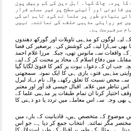
کا پردہ چاک کیا۔ اہل دین کی کم وبیش پون
یں قانونی اور آئینی سطح پر غیر مسلم قرار
ئی بنیادی طور پر علما نے کی، تاہم اس کی
یں جو روایتی مذہبی حلقے کی نمائندہ نہیں
نام سرفہرست ہے۔
ے لیے لوگوں کو مذہبی تاویلات اور گورکھ دھندوں
ا بھی سہارا لینے کی کوشش کی۔ برصغیر کی فضا
 واقعات سے مانوس تھی، جبکہ مرزا غلام احمد
ابلے میں دفاع اسلام کے محاذ پر محنت کر کے اپنے
ہ جب ان کے دعواے نبوت پر کفر کا فتویٰ لگایا گیا
ایتی مذہبی فتوے بازی ہی کا ایک نمونہ سمجھتی
ے محض نسبت کا تعلق رکھنے والے نام نہاد لبرل
س تناظر میں علامہ اقبال جیسی قد آور اور معتبر
ف اختیار کرنا ان تمام طبقات پر مذہبی علما کے
بھی وجہ سے اس معاملے میں تردد یا دو ذہنی کا
 اس موضوع کے متخصص ہیں، قادیانیت کے بارے میں
 مختصر مگر نمائندہ انتخاب جمع کر دیا ہے جو اس
یتا ہے۔ مثال کے طور پر اقبال کے طرز استدلال کا