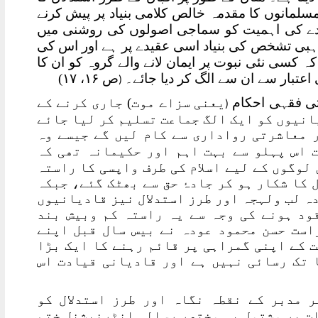
مسلمانوں کا مقدمہ خالص کلامی بنیاد پر پیش کرنے
دے کی اہمیت کو سماجی اصولوں کی روشنی میں
 مذہبی تشخص کی بنیاد اسی عقیدے پر ہے اور اس کی
 کسی نئی نبوت پر ایمان لانے والے گروہ کو ان کا
اعتبار سے ان سے الگ کر دیا جائے۔
ص ۱۶، ۱۷)
(
یتی فقہی احکام
یعنی سزاے موت) جاری کرنے کے
(
انیوں کو ایک الگ جماعت تسلیم کر لیا جائے
 معاشرتی رواداری سے کام لیں گے جیسے وہ
 بات اس پہلو سے بہت اہم اور حکیمانہ تھی کہ
لوگوں کے لیے اسلام کی طرف واپسی کا راستہ
 کا شکار ہو کر جادۂ حق سے بھٹک گئے، جبکہ
ہ لب ولہجہ اور طرز استدلال نیز قادیانیوں
ود ہونے کی وجہ سے یہ راستہ کم وبیش بند
است حسن محمود عودہ نے بیس سال قبل اپنے
ت کے اپنی گمراہی پر قائم رہنے کا ایک بڑا
 تک رسائی نہیں ہے اور قادیانی قیادت اس
 مدبر کے نقطہ نگاہ اور طرز استدلال کو
 لیے زیر نظر کتابچہ بہت مفید ہے۔ ۳۲ صفحات پر مشتمل یہ مختصر رسالہ انٹرنیشنل ختم