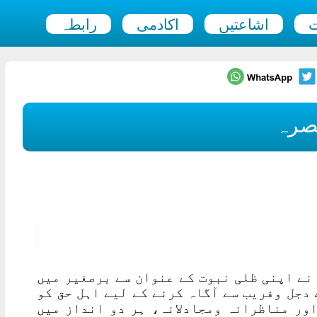
ت
اشاعتیں
اکادمی
رابطہ
صرہ
نے اپنی ظلی نبوت کے عنوان سے برصغیر میں
 دجل وفریب سے آگاہ کرنے کے لیے اہل حق کو
ور مناظرانہ ومجادلانہ، ہر دو انداز میں