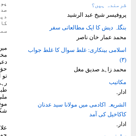
پور
شرمندہ ہیں؟
صدی
پروفیسر شیخ عبد الرشید
دین
کام
بنگلہ دیش کا ایک مطالعاتی سفر
سمج
محمد عمار خان ناصر
میں
اسلامی بینکاری: غلط سوال کا غلط جواب
مخت
(۳)
دعو
حق 
محمد زاہد صدیق مغل
تو 
مکاتیب
رہی
طبق
ادارہ
ملی
موق
الشریعہ اکادمی میں مولانا سید عدنان
شکا
کاکاخیل کی آمد
ادارہ
علا
حوا