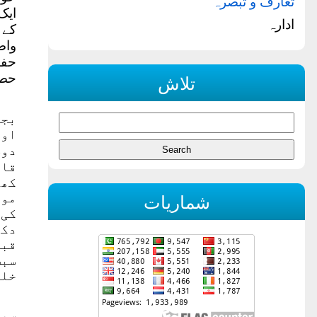
تعارف و تبصرہ
ایک
ادارہ
کے 
واض
حفا
حصہ
تلاش
بجا
اور
دوس
قان
کھل
موج
شماریات
کی 
دکھ
قبو
سبب
خلی