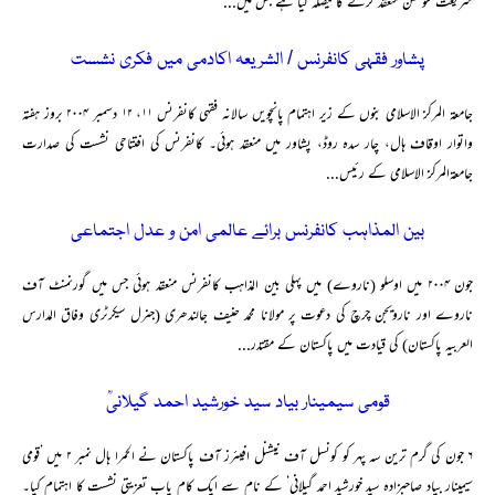
شریعت کنونشن منعقد کرنے کا فیصلہ کیا ہے جس میں...
پشاور فقہی کانفرنس / الشریعہ اکادمی میں فکری نشست
جامعۃ المرکز الاسلامی بنوں کے زیر اہتمام پانچویں سالانہ فقہی کانفرنس ۱۱، ۱۲ دسمبر ۲۰۰۴ بروز ہفتہ
واتوار اوقاف ہال، چار سدہ روڈ، پشاور میں منعقد ہوئی۔ کانفرنس کی افتتاحی نشست کی صدارت
جامعۃالمرکز الاسلامی کے رئیس...
بین المذاہب کانفرنس برائے عالمی امن و عدل اجتماعی
جون ۲۰۰۴ میں اوسلو (ناروے) میں پہلی بین المذاہب کانفرنس منعقد ہوئی جس میں گورنمنٹ آف
ناروے اور نارویجن چرچ کی دعوت پر مولانا محمد حنیف جالندھری (جنرل سیکرٹری وفاق المدارس
العربیہ پاکستان) کی قیادت میں پاکستان کے مقتدر...
قومی سیمینار بیاد سید خورشید احمد گیلانیؒ
۶ جون کی گرم ترین سہ پہر کو کونسل آف نیشنل افیئرز آف پاکستان نے الحمرا ہال نمبر ۲ میں ’قومی
سیمینار بیاد صاحبزادہ سید خورشید احمد گیلانی‘ کے نام سے ایک کام یاب تعزیتی نشست کا اہتمام کیا۔