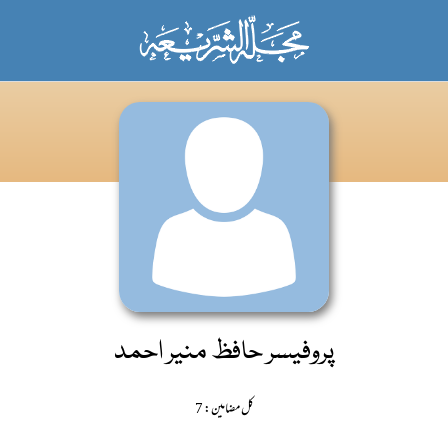
پروفیسر حافظ منیر احمد
کل مضامین: 7