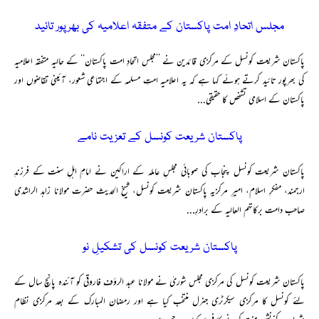
مجلس اتحادِ امت پاکستان کے متفقہ اعلامیہ کی بھرپور تائید
پاکستان شریعت کونسل کے مرکزی قائدین نے ’’مجلس اتحادِ امت پاکستان‘‘ کے حالیہ متفقہ اعلامیہ
کی بھرپور تائید کرتے ہوئے کہا ہے کہ یہ اعلامیہ امتِ مسلمہ کے اجتماعی شعور، آئینی تقاضوں اور
پاکستان کے اسلامی تشخص کا حقیقی...
پاکستان شریعت کونسل کے تعزیت نامے
پاکستان شریعت کونسل پنجاب کی صوبائی مجلسِ عاملہ کے اراکین نے امامِ اہلِ سنت کے فرزندِ
ارجمند، مفکرِ اسلام، امیرِ مرکزیہ پاکستان شریعت کونسل، شیخ الحدیث حضرت مولانا زاہد الراشدی
صاحب دامت برکاتہم العالیہ کے برادرِ...
پاکستان شریعت کونسل کی تشکیلِ نو
پاکستان شریعت کونسل کی مرکزی مجلس شوریٰ نے مولانا عبد الرؤف فاروقی کو آئندہ پانچ سال کے
لئے کونسل کا مرکزی سیکرٹری جنرل منتخب کیا ہے اور رمضان المبارک کے بعد مرکزی نظام