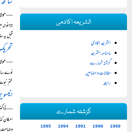
سانحہ 
― مولانا
الشریعہ اکادمی
جڑانوالہ 
قبل یہ س
الشریعہ اکادمی
تحریک
ماہنامہ الشریعہ
― مولانا
گزشتہ شمارے
مقالات و مضامین
ختم نبوت 
رابطہ
انیسویں
― ڈاکٹر 
گزشتہ شمارے
امکانِ کذ
1995
1994
1991
1990
1989
وضاحت کے