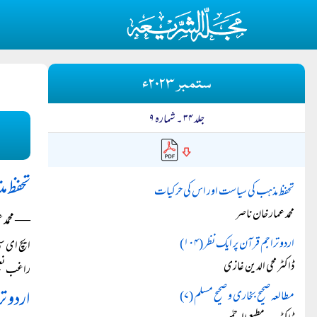
ستمبر ۲۰۲۳ء
جلد ۳۴ ۔ شمارہ ۹
تحفظ م
تحفظ مذہب کی سیاست اور اس کی حرکیات
محمد عمار خان ناصر
― محمد ع
اردو تراجم قرآن پر ایک نظر (۱۰۴)
ڈاکٹر محی الدین غازی
راغب نعیم
اردو تر
مطالعہ صحیح بخاری و صحیح مسلم (۷)