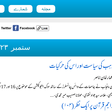
مجلہ
شمارے
ستمبر ۲۰۲۳ء
ذہب کی سیاست اور اس کی حرکیات
مار خان ناصر
ای
ی، علامہ سید جواد نقوی، مولانا صہیب میر محمدی،...
اجم قرآن پر ایک نظر (۱۰۴)