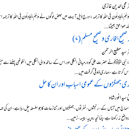
 محی الدین غازی
42) وَہُمْ یُجَادِلُونَ فِی اللَّہِ کا ترجمہ: درج ذیل آیت میں بعض لوگوں نے وَہُمْ یُجَادِلُونَ فِی ا
للہ صواعق بھیجتا...
صحیح بخاری و صحیح مسلم (۷)
سید مطیع الرحمٰن
 نبی ﷺنے حضرت علی کو درمیانی انگلی اور اس کے ساتھ والی انگلی میں انگوٹھی پہننے سے منع ف
سوس کرتا ہے، ہماری ذوقی گرفت میں...
ری جھگڑوں کےعمومی اسباب اور ان کا حل
ید انور شاہ
اج میں آپس کے، رنجشوں، نفرتوں،جھگڑوں اور تنازعات کا جو سلسلہ چل رہا ہے، ان کی تہہ 
ضح نہ رکھنا ہے، چنانچہ روپیہ، پیسہ، زمین...