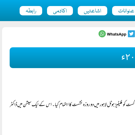
عنوانات
اشاعتیں
اکادمی
رابطہ
چ ای سی پنجاب نے جامعات کے وائس چانسلرز کے ساتھ سوک ایجوکیشن کے موضوع پر 16 اور 17 اگست کو فلیٹیز ہوٹل لاہور میں دو روزہ نشست کا اہتمام کیا۔ اس کے ایک سیشن میں ڈاکٹر