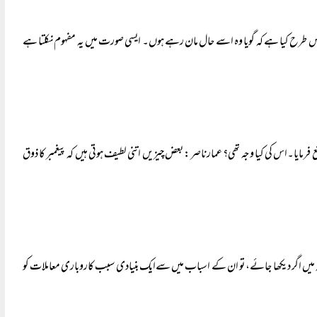
للَّہِ کا ترجمہ اس طرح کیا ہے کہ گویا وہ اسے حال مان رہے ہوں۔ ایسی صورت میں یہ مفہوم نکلتا ہے
رمایا۔اس کی کیا وجہ تھی؟ عمارناصر: بعض چیزیں اتنی لطیف ہوتی ہیں کہ پیغمبر کا ذوق
میں اگر دیکھا جائے، تو ان کے اسباب میں سےایک بنیادی سبب کاروباری معاملات کو