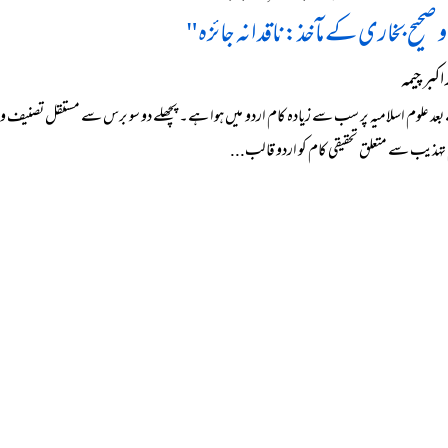
و صحیح بخاری کے مآخذ: ناقدانہ جائزہ"
کبر چیمہ
عد علوم اسلامیہ پر سب سے زیادہ کام اردو میں ہوا ہے۔ پچھلے دو سو برس سے مستقل تصنیف و
تہذیب سے متعلق تحقیقی کام کو اردو قالب...