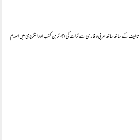
 تالیف کے ساتھ ساتھ عربی و فارسی سے تراث کی اہم ترین کتب اور انگریزی میں اسلام