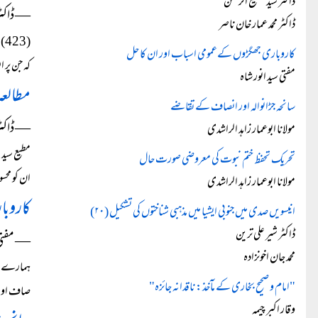
ڈاکٹر سید مطیع الرحمٰن
― ڈاکٹر
ڈاکٹر محمد عمار خان ناصر
(3
کاروباری جھگڑوں کےعمومی اسباب اور ان کا حل
کہ جن پر ا
مفتی سید انور شاہ
مطالعہ 
سانحہ جڑانوالہ اور انصاف کے تقاضے
― ڈاکٹر 
مولانا ابوعمار زاہد الراشدی
مطیع سید:
تحریک تحفظ ختم نبوت کی معروضی صورت حال
ان کو مح
مولانا ابوعمار زاہد الراشدی
کاروبا
انیسویں صدی میں جنوبی ایشیا میں مذہبی شناختوں کی تشکیل (۲۰)
ڈاکٹر شیر علی ترین
― مفتی س
محمد جان اخونزادہ
ہمارے سم
"امام و صحیح بخاری کے مآخذ: ناقدانہ جائزہ"
صاف اوروا
وقار اکبر چیمہ