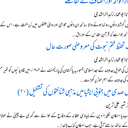
جڑانوالہ اور انصاف کے تقاضے
 ابوعمار زاہد الراشدی
میں گزشتہ دنوں رونما ہونے والا سانحہ ان دنوں عوامی اور دینی حلقوں میں زیربحث ہے، اس کے 
انحہ ہوا ہے کہ قرآن مقدس کے اوراق...
 تحفظ ختم نبوت کی معروضی صورت حال
 ابوعمار زاہد الراشدی
نوے سال کی طویل جدوجہد کے بعد اسلامی ج
کی جدوجہد کے اہم موڑ پر کھڑے...
 صدی میں جنوبی ایشیا میں مذہبی شناختوں کی تشکیل (۲۰)
شیر علی ترین
ب یا امکانِ نظیر؟ دین کے بنیادی عقائد کے دفاع کے حوالے سے گہری بے چینی نے مولانا احمد
 ساتھ سامنے آتی ہے، جب امکانِ کذب (خدا...