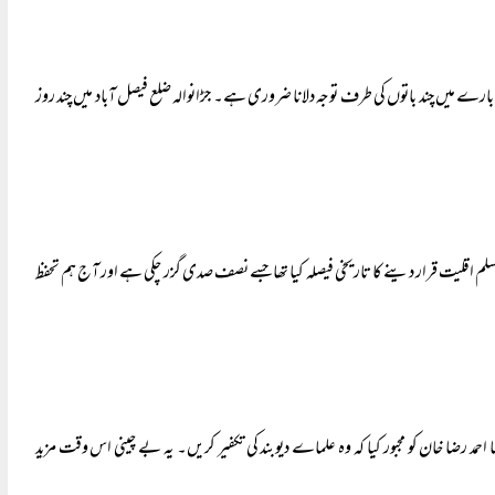
بارے میں چند باتوں کی طرف توجہ دلانا ضروری ہے۔ جڑانوالہ ضلع فیصل آباد میں چند روز
مہوریہ پاکستان کی پارلیمنٹ نے ۱۹۷۴ء میں قادیانیوں کو غیر مسلم اقلیت قرار دینے کا تاریخی فیصلہ کیا تھا جسے نصف صدی گزر چکی ہے اور آج ہم تحفظ
 رضا خان کو مجبور کیا کہ وہ علماے دیوبند کی تکفیر کریں۔ یہ بے چینی اس وقت مزید