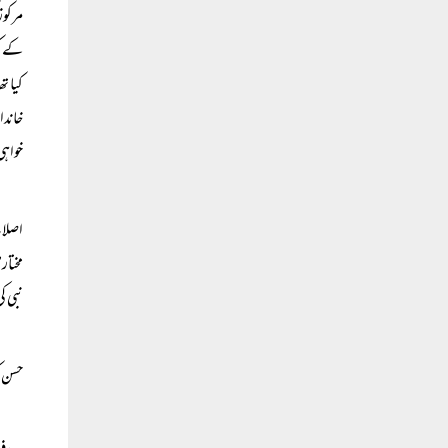
مرکوز
کے کر
کیا ت
خاندا
خواہی
اصلاح
مختار
نبی ک
حسن ک