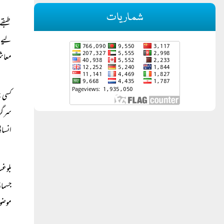
شماریات
طبقے 
لیے ا
معاشر
کسی ن
سرگرم
انسانی
بلوغت
جسمان
موضوع