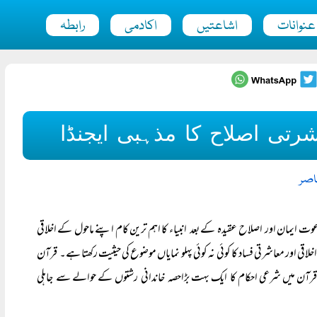
عنوانات
اشاعتیں
اکادمی
رابطہ
رتی اصلاح کا مذہبی ایجنڈا
اصر
ت ایمان اور اصلاح عقیدہ کے بعد انبیاء کا اہم ترین کام اپنے ماحول کے اخلاقی
لاقی اور معاشرتی فساد کا کوئی نہ کوئی پہلو نمایاں موضوع کی حیثیت رکھتا ہے۔ قرآن
ر پر قرآن میں شرعی احکام کا ایک بہت بڑاحصہ خاندانی رشتوں کے حوالے سے جاہلی