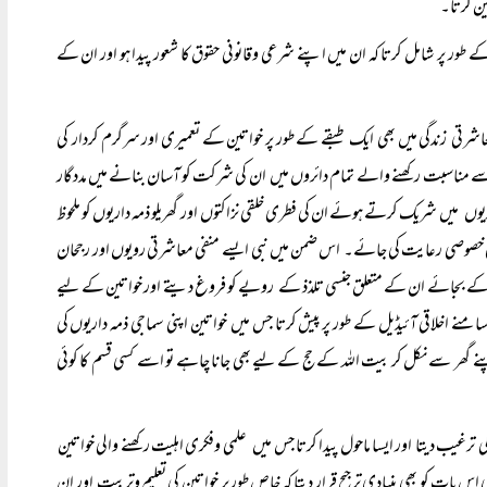
ین کرتا۔
 طور پر شامل کرتا کہ ان میں اپنے شرعی وقانونی حقوق کا شعور پیدا ہو اور ان کے
عاشرتی زندگی میں بھی ایک طبقے کے طور پر خواتین کے تعمیری اور سرگرم کردار کی
وں سے مناسبت رکھنے والے تمام دائروں میں ان کی شرکت کو آسان بنانے میں مددگار
وں میں شریک کرتے ہوئے ان کی فطری خلقی نزاکتوں اور گھریلو ذمہ داریوں کو ملحوظ
کی خصوصی رعایت کی جائے۔ اس ضمن میں نبی ایسے منفی معاشرتی رویوں اور رجحان
 کرنے کے بجائے ان کے متعلق جنسی تلذذ کے رویے کو فروغ دیتے اور خواتین کے لیے
ے اخلاقی آئیڈیل کے طور پر پیش کرتا جس میں خواتین اپنی سماجی ذمہ داریوں کی
 گھر سے نکل کر بیت اللہ کے حج کے لیے بھی جانا چاہے تو اسے کسی قسم کا کوئی
 ترغیب دیتا اور ایسا ماحول پیدا کرتا جس میں علمی وفکری اہلیت رکھنے والی خواتین
س بات کو بھی بنیادی ترجیح قرار دیتا کہ خاص طور پر خواتین کی تعلیم وتربیت اور ان