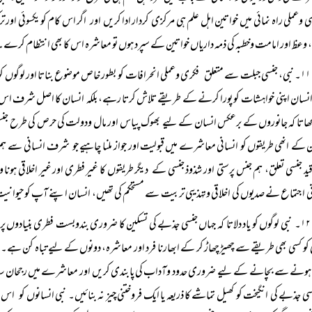
می وعملی راہ نمائی میں خواتین اہل علم ہی مرکزی کردار ادا کریں اور اگر اس کام کو یکسوئی اور
، وعظ اور امامت وخطبہ کی ذمہ داریاں خواتین کے سپرد ہوں تو معاشرہ اس کا بھی انتظام کرے۔
۱۱۔ نبی، جنسی جبلت سے متعلق فکری وعملی انحرافات کو بطور خاص موضوع بناتا اور لوگوں کو
سان اپنی خواہشات کو پورا کرنے کے طریقے تلاش کرتا رہے، بلکہ انسان کا اصل شرف اس کا اخ
جھاتا کہ جانوروں کے برعکس انسان کے لیے بھوک پیاس اور مال ودولت کی حرص کی طرح جنسی
 کے انھی طریقوں کو انسانی معاشرے میں قبولیت اور جواز ملنا چاہیے جو شرف انسانی سے ہم
د جنسی تعلق، ہم جنس پرستی اور شذوذ جنسی کے دیگر طریقوں کا غیر فطری اور غیر اخلاقی ہونا وا
ی اجتماع نے صدیوں کی اخلاقی وتہذیبی تربیت سے مستحکم کی تھیں، انسان اپنے آپ کو حیوانیت کی 
۱۲۔ نبی لوگوں کو یاد دلاتا کہ جہاں جنسی جذبے کی تسکین کا ضروری بندوبست فطری بنی
کو کسی بھی طریقے سے چھیڑچھاڑ کر کے ابھارنا فرد اور معاشرہ، دونوں کے لیے تباہ کن ہے۔ ن
ہونے سے بچانے کے لیے ضروری حدود وآداب کی پابندی کریں اور معاشرے میں رجحان سازی کا
سی جذبے کی انگیخت کو کھیل تماشے کا ذریعہ یا ایک فروختنی چیز نہ بنائیں۔ نبی انسانوں کو اس