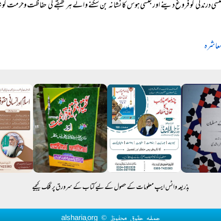
نسی درندگی کو فروغ دینے اور جنسی ہوس کا نشانہ بن سکنے والے ہر طبقے کی حفاظت وحرمت 
معاشرہ
بذریعہ واٹس ایپ معلومات کے حصول کے لیے کتاب کے سرورق پر کلک کیجیے
جملہ حقوق محفوظ © alsharia.org