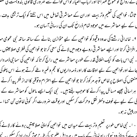
 کے رواج کو ممنوع ٹھہراتا اور ارباب اختیار کو اس حوالے سے ضروری قانونی بندوبست کی تلق
ثالثا، خواتین کی تعلیم وتربیت اور ان کے معاشرتی تعامل میں اس نکتے کو ایک ترجیحی ہدف کے
کے لیے معاشرے میں موجود تمام ذرائع تک ان کی رسائی آسان ہو۔
۹۔ خاندانی رشتے کی حدود وقیود کو خواتین کے لیے متوازن بنانے کے ساتھ ساتھ نبی عمومی م
 افزائی کرتا اور ایسے معاشرتی رویے وجود میں لانے کی سعی کرتا جو خواتین کی فطری صلاحیت
نبی اس بات کو ایک اخلاقی قدر کے طور پر معاشرے میں رائج کرتا کہ خواتین کی سماجی ذمہ داری
جائے اور خواتین کے لیے اوقات کار اور ذمہ داریوں کا حجم وغیرہ طے کرتے ہوئے اس پہلو 
نعتوں کی اصلاح پر خاص توجہ مرکوز کرتا جو خواتین کے لیے احترام وتوقیر کا انداز فکر پیدا
ہراسانی جیسے مسائل پیدا کرنے کا موجب بنتے ہیں۔ نبی ایک ایسے ماحول کو معاشرے کے سامن
گی کے لیے بے خوف وخطر نقل وحرکت کر سکیں اور بوقت ضرورت اگر کوئی خاتون تن تنہا اپنے
درپیش نہ ہو۔
۱٠۔ نبی خاص طو رپر تعلیم وتربیت کے میدان میں خواتین کو اپنی صلاحیتیں بروئے کار لانے کی
ے کی دینی ودنیوی راہ نمائی کے باب میں مرد اہل علم ہی کی طرح موثر کردار ادا کر سکیں۔ نبی ا