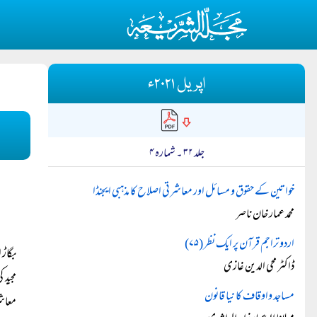
اپریل ۲۰۲۱ء
جلد ۳۲ ۔ شمارہ ۴
خواتین کے حقوق و مسائل اور معاشرتی اصلاح کا مذہبی ایجنڈا
محمد عمار خان ناصر
اردو تراجم قرآن پر ایک نظر (۷۵)
بگاڑ 
ڈاکٹر محی الدین غازی
مجید 
مساجد واوقاف کا نیا قانون
معاشر