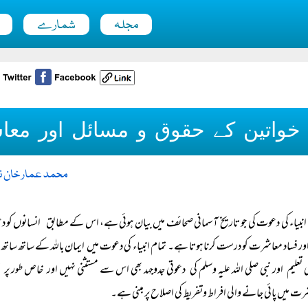
مجلہ
شمارے
خواتین کے حقوق و مسائل اور معاش
محمد عمار خان ن
انبیاء کی دعوت کی جو تاریخ آسمانی صحائف میں بیان ہوئی ہے، اس کے مطابق انسانوں کو دعو
اور فساد معاشرت کو درست کرنا ہوتا ہے۔ تمام انبیاء کی دعوت میں ایمان باللہ کے ساتھ ساتھ اخ
کی تعلیم اور نبی صلی اللہ علیہ وسلم کی دعوتی جدوجہد بھی اس سے مستثنی نہیں اور خاص طو
ت میں پائی جانے والی افراط وتفریط کی اصلاح پر مبنی ہے۔