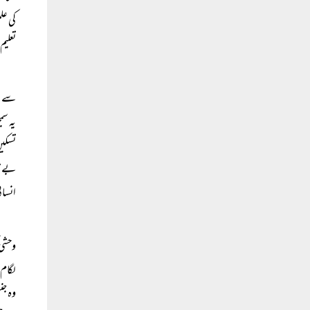
کی عل
تعلیم
سے ان
یہ سم
تسکین
بے قی
انسان
وحشی 
لگام 
وہ جن