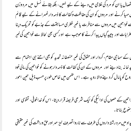
تحصال یا ان کو مرد کی غلامی میں دینے کے لیے نہیں ، بلکہ بقائے نسل میں مرد وزن
ل مہیا کرنے اور مردوں کو ان کی حفاظت وکفالت کا ذمہ دار ٹھہرانے کے لیے قائم
الے سے خواتین میں مردوں سے منافرت یا غیر فطری مسابقت کے جذبے کو تحریک دینا
بات اور پیچیدگیاں پیدا کرنے کا موجب ہے او رکسی بھی لحاظ سے خواتین کی خیر
 کے سماجی مقام، کردار اور حقوق کی غیر منصفانہ تحدید کو بھی اتنے ہی اہتمام سے
د خانہ بنا دینے اور مردوں کے ان کی کفالت کا ذمہ دار ہونے کو خواتین کی مالی خود
روح کو پامال کر دینے والا رویہ ہے۔ اس ضمن میں خاص طور پر حسب ذیل تین امور
ن کے حصوں کی ادائیگی کو ایک شرعی فریضہ قرار دیتا، اس کو خدا خوفی، تقوی اور
وضوع بناتا۔
یداد میں مرد رشتہ داروں کی طرف سے ناروا تصرف نیز مہر اور حق وراثت کی غیر حقیقی