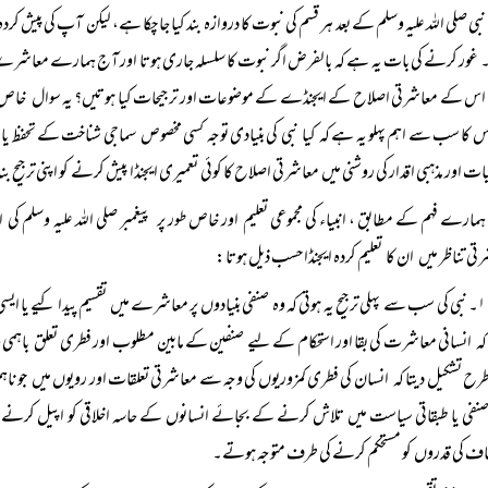
نبی صلی اللہ علیہ وسلم کے بعد ہر قسم کی نبوت کا دروازہ بند کیا جا چکا ہے، لیکن آپ کی پیش
ور کرنے کی بات یہ ہے کہ بالفرض اگر نبوت کا سلسلہ جاری ہوتا اور آج ہمارے معاشرے میں
 کے معاشرتی اصلاح کے ایجنڈے کے موضوعات اور ترجیحات کیا ہوتیں؟ یہ سوال خاص طور
س کا سب سے اہم پہلو یہ ہے کہ کیا نبی کی بنیادی توجہ کسی مخصوص سماجی شناخت کے تحفظ یا اس 
یات اور مذہبی اقدار کی روشنی میں معاشرتی اصلاح کا کوئی تعمیری ایجنڈا پیش کرنے کو اپنی ترجیح بن
ہمارے فہم کے مطابق ، انبیاء کی مجموعی تعلیم اور خاص طور پر پیغمبر صلی اللہ علیہ وسلم
تی تناظر میں ان کا تعلیم کردہ ایجنڈا حسب ذیل ہوتا:
۱۔ نبی کی سب سے پہلی ترجیح یہ ہوتی کہ وہ صنفی بنیادوں پر معاشرے میں تقسیم پیدا کیے یا
 کہ انسانی معاشرت کی بقا اور استحکام کے لیے صنفین کے مابین مطلوب اور فطری تعلق باہمی ہ
ح تشکیل دیتا کہ انسان کی فطری کمزوریوں کی وجہ سے معاشرتی تعلقات اور رویوں میں جو نا
نفی یا طبقاتی سیاست میں تلاش کرنے کے بجائے انسانوں کے حاسہ اخلاقی کو اپیل کرنے، 
ف کی قدروں کو مستحکم کرنے کی طرف متوجہ ہوتے۔