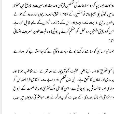
 کردہ دعوت اور برپا کردہ اصلاحات کی تفصیل قرآن وحدیث اور سیرت وتاریخ میں محفوظ
 کوئی نبی بھیجا جاتا تو صنفین کے مقام، حقوق، ذمہ داریوں اور حدود کے حوالے
 پر مذہبی روایت سے وابستہ اور اس کے نمائندہ طبقوں کے لیے قابل غور ہے
کو درپیش چیلنجز پر رد عمل کو منظم کرنے پر ہوتی یا وہ مثبت طور پر معروف انسانی
اتا؟
 کی اصلاحی مساعی کو سامنے رکھتے ہوئے، بہت وثوق سے کہا جا سکتا ہے کہ ہمارے
 ایسی کسی تفریق کا حصہ بنے بغیر بحیثیت مجموعی پورے معاشرے سے مخاطب ہوتا اور
مدردی اور تعاون کا تعلق ہے۔ نبی اپنی تعلیم اور رویے سے اجتماعی طرز احساس کو
ہمواری اور ناانصافی پیدا ہو جاتی ہے، اس کا حل لوگ تفریق اور مخاصمت کے فروغ
اجتماعی انسانی ہمدردی کے جذبات کو بیدار کرنے اور معاشرتی رویوں میں عدل