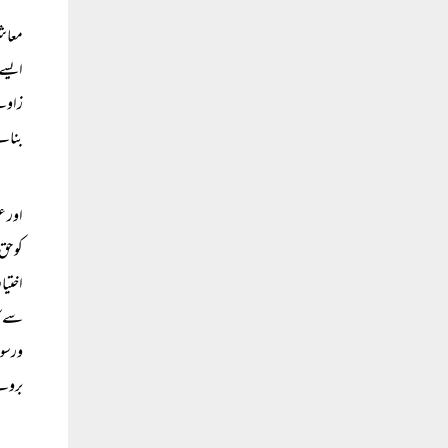
معاشر
ایسے 
زاویے
بنانے
اور ع
کو حق
اختیا
سے کا
ورسوخ
بروئے