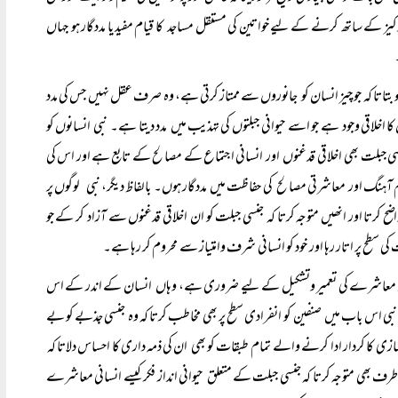
 ترکیز کے ساتھ کرنے کے لیے خواتین کی مستقل مساجد کا قیام مفید یا مددگار ہو جہاں
 بتاتا کہ جو چیز انسان کو جانوروں سے ممتاز کرتی ہے، وہ صرف عقل نہیں جس کی مدد
لاقی وجود ہے جو اسے حیوانی جبلتوں کی تہذیب میں مدد دیتا ہے۔ نبی انسانوں کو
 جبلت بھی اخلاقی قدغنوں اور انسانی اجتماع کے مصالح کے تابع ہے اور اس کی
 آہنگ اور معاشرتی مصالح کی حفاظت میں مددگار ہوں۔ بالفاظ دیگر، نبی لوگوں پر
ضح کرتا اور انھیں متوجہ کرتا کہ جنسی جبلت کو ان اخلاقی قدغنوں سے آزاد کر کے جو
سطح پر اتار رہا اور خود کو انسانی شرف وامتیاز سے محروم کر رہا ہے۔
ادوں پر معاشرے کی تعمیر وتشکیل کے لیے ضروری ہے، وہاں انسان کے اندر کے اس
بی اس باب میں صنفین کو انفرادی سطح پر بھی مخاطب کرتا کہ وہ جنسی جذبے کو بے
 کردار ادا کرنے والے تمام طبقات کو بھی ان کی ذمہ داری کا احساس دلاتا کہ
 طرف بھی متوجہ کرتا کہ جنسی جبلت کے متعلق حیوانی انداز فکر کیسے انسانی معاشرے