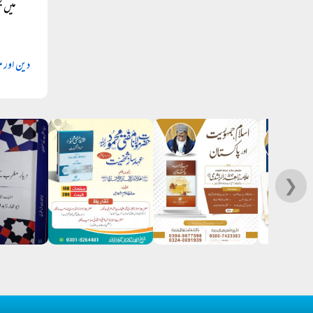
میں ج
دین اور 
❯