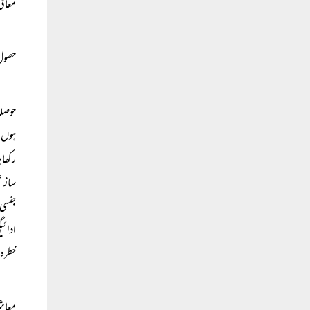
معافی
حصول 
حوصلہ
ہوں۔ 
رکھا 
ساز ص
جنسی 
ادائی
خطرہ 
معاشر