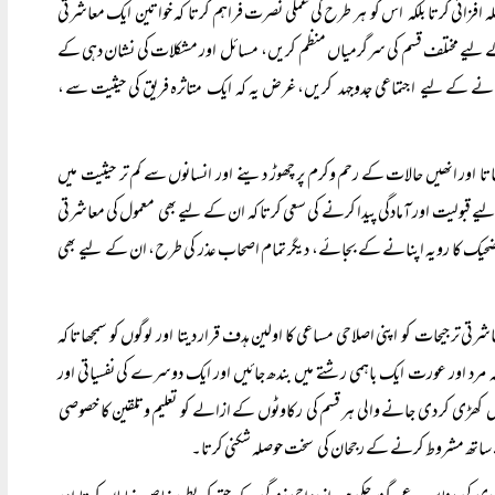
لہ افزائی کرتا بلکہ اس کو ہر طرح کی عملی نصرت فراہم کرتا کہ خواتین ایک معاشرتی
ت کے لیے مختلف قسم کی سرگرمیاں منظم کریں، مسائل اور مشکلات کی نشان دہی کے
 بنانے کے لیے اجتماعی جدوجہد کریں، غرض یہ کہ ایک متاثرہ فریق کی حیثیت سے ،
تا اور انھیں حالات کے رحم وکرم پر چھوڑ دینے اور انسانوں سے کم تر حیثیت میں
 قبولیت اور آمادگی پیدا کرنے کی سعی کرتا کہ ان کے لیے بھی معمول کی معاشرتی
تضحیک کا رویہ اپنانے کے بجائے، دیگر تمام اصحاب عذر کی طرح، ان کے لیے بھی
 ترجیحات کو اپنی اصلاحی مساعی کا اولین ہدف قرار دیتا اور لوگوں کو سمجھاتا کہ
ہ مرد اور عورت ایک باہمی رشتے میں بندھ جائیں اور ایک دوسرے کی نفسیاتی اور
ں کھڑی کر دی جانے والی ہر قسم کی رکاوٹوں کے ازالے کو تعلیم وتلقین کا خصوصی
ے ساتھ مشروط کرنے کے رجحان کی سخت حوصلہ شکنی کرتا۔