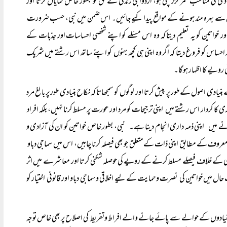
ی کی مناسب عمر گزر چکی ہو، ازدواجی زندگی کے حق کو بطور خاص نمایاں کرتا اور
ق سے بہرہ مند ہونے کے مواقع پیدا کیے جائیں۔ اس ضمن میں نبی، حسب ضرورت
اور خواتین کو یہ تعلیم دیتا کہ وہ اس مسئلے کو اپنے شخصی احساسات اور جذبات کے
س کو فروغ دیتا کہ اگر وہ اپنی ہی کچھ بہنوں کو اپنے ساتھ اس رشتے میں شریک
ی رویے کا اظہار ہوگا۔
دی اصول کے طور پر پیش کرتا اور لوگوں کو سمجھاتا کہ نکاح بنیادی طور پر بالغ مرد
 کردار اس رشتے میں اپنی ترجیحات کو مرد اور عورت پر مسلط کرنا نہیں، بلکہ افراد
انے میں اپنی ذمہ داری انجام دینا ہے۔ نبی، بطور خاص خواتین کو ان کی آزادی و
وہ معروف کے مطابق اپنی ذات کےمتعلق جو بھی فیصلہ کرنا چاہیں، اس میں سماجی دباو
رضی کے خلاف فیصلے مسلط کرنے کے رویے کی حوصلہ شکنی کرتا اور معاشرے میں اثر
حال میں خواتین کی نصرت وحمایت کے لیے اخلاقی وسماجی دباو اور قانونی اختیار کو
 بنیادوں کے حوالے سے پائے جانے والے افراط وتفریط کی اصلاح پر بھی خاص توجہ