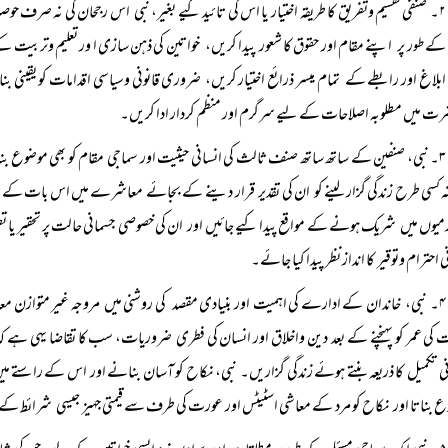
۲۔ صنفی تقسیم وتفریق کا طریقہ اختیار یا اس کی تائید کیے بغیر، نبی اس رجحان کی نہ صرف حوص
کے طور پر اپنے مقام اور حقوق کا شعور پیدا کریں، خواتین کی ذہن سازی ا ور تعلیم وتربی
بلاغ اور رابطے کے تمام میسر ذرائع اختیار کریں، ضروری قانونی وسیاسی اقدامات کو یقینی
ت میں مطلوبہ اصلاحات کے لیے سرگرم اور منظم کردار ادا کریں۔
۳۔ نبی، صنفین کے ساتھ ساتھ صنف ثالث کی انسانی حیثیت اور سماجی مقام کو بھی موضوع بنا
ہ کسی طرح زندگی گزار لینے کو ان کی تقدیر قرار دینے کے بجائے معاشرے میں اس بات کے لیے
یوں میں شریک ہونے کے مواقع پیدا کیے جائیں اور ان کی خصوصی جسمانی حالت پر تحقیر یا 
 احترام وتوقیر کا انداز نظر پیدا کیا جائے۔
۴۔ نبی، خاندان کے ادارے کی اہمیت اور بنیادی مقصد کی روشنی میں مروجہ غیر متوازن معاشرتی
 کی عمر کو پہنچنے کے بعد دین واخلاق اور انسان کی فطری ضروریات، سب کا تقاضا یہی ہے ک
ی تکمیل کا ذریعہ بنتے ہوئے زندگی گزاریں۔ نبی، نکاح کو آسان بنانے اور اس کے راستے می
 بناتا اور نکاح کو مرد کے معاشی اسٹیٹس اور عورت کی طرف سے قیمتی جہیز جیسی شرائط ک