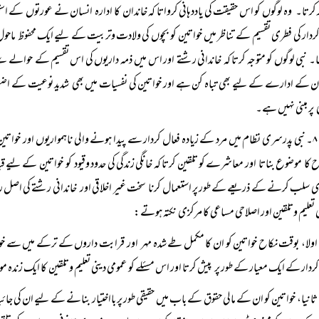
 کرتا۔ وہ لوگوں کو اس حقیقت کی یاددہانی کرواتا کہ خاندان کا ادارہ انسان نے عورتوں کے اس
دار کی فطری تقسیم کے تناظر میں خواتین کو بچوں کی ولادت وتربیت کے لیے ایک محفوظ ماحو
ھا۔ نبی لوگوں کو متوجہ کرتا کہ خاندانی رشتے اور اس میں ذمہ داریوں کی اس تقسیم کے حو
ن کے ادارے کے لیے بھی تباہ کن ہے اور خواتین کی نفسیات میں بھی شدید نوعیت کے اضطرا
 پر مبنی نہیں ہے۔
۸۔ نبی پدرسری نظام میں مرد کے زیادہ فعال کردار سے پیدا ہونے والی ناہمواریوں اور خواتین
 کا موضوع بناتا اور معاشرے کو تلقین کرتا کہ خانگی زندگی کی حدود وقیود کو خواتین کے لیے قی
ی سلب کرنے کے ذریعے کے طور پر استعمال کرنا سخت غیر اخلاقی اور خاندانی رشتے کی اصل 
ی تعلیم وتلقین اور اصلاحی مساعی کا مرکزی نکتہ ہوتے:
اولا، بوقت نکاح خواتین کو ان کا مکمل طے شدہ مہر اور قرابت داروں کے ترکے میں سے خواتی
ردار کے ایک معیار کے طور پر پیش کرتا اور اس مسئلے کو عمومی دینی تعلیم وتلقین کا ایک زندہ م
ثانیا، خواتین کو ان کے مالی حقوق کے باب میں حقیقی طور پر بااختیار بنانے کے لیے ان کی جائ