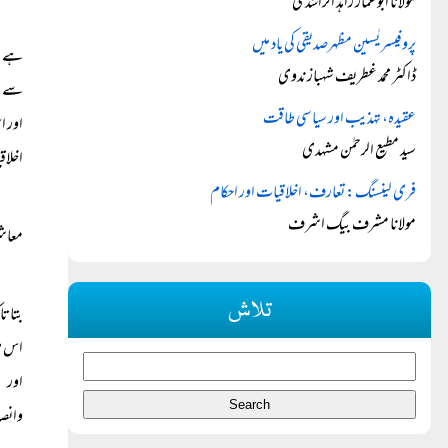
مولانا ابوعمار زاہد الراشدی
پروفیسر یٰسین مظہرصدیقی کی یاد میں
ہے۔ غ
ڈاکٹر محمد غطریف شہباز ندوی
سے اس
عقیدہ، تہذیب اور سیاسی طاقت
اور ا
سید مطیع الرحمٰن مشہدی
اخلاق
فری لینسنگ: تعارف، اخلاقیات اور احکام
مولانا مشرف بيگ اشرف
معاشر
تلاش
بتاتا
اس طر
اور ص
وانصا