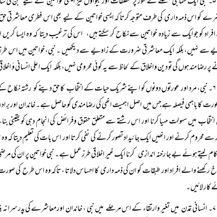
۵۔ نبی ایک سماجی مسئلے کے طور پر مطلقات اور بیواوں نیز ایسی خواتین کے لیے جن کی شاد
ے کو اس ذمہ داری کی طرف متوجہ کرتا کہ ایسی خواتین کے لیے بھی اس فطری معاشرتی ح
افراد کو جو ایک سے زیادہ خواتین سے نکاح کر سکتے ہیں، اس کی ترغیب دیتا کہ وہ ایسا کریں 
 سے نہیں، بلکہ ایک معاشرتی ضرورت کے زاویے سے دیکھیں ۔ نبی، خواتین میں اس طرز احسا
 پر رضامند ہوں گی تو دین واخلاق کے لحاظ سے یہ کوئی محرومی نہیں، بلکہ ایک اعلی انسانی وٰ اخلاق
۶۔ نبی، مرد اور عورتوں دونوں کو اپنے شریک حیات کے انتخاب کا حق دینے کو رشتہ نکاح کے بنیا
ورت کا باہمی فیصلہ ہے جس میں اصل اہمیت انھی کی رضامندی کو حاصل ہے۔ خاندان اور برادری کا
 انتخاب میں سہولت مہیا کرنا اور اس رشتے سے متعلق حقوق وفرائض کی انجام دہی کو یقینی بن
ر سے محروم کرنے اور انھیں ایک جائیداد تصور کرنے کی نفی کرتا اور اس بات کی تعلیم دیتا کہ 
م لیتے ہوئے بے جا رخنہ اندازی کرنا ایک غیر اخلاقی طرز عمل ہے۔ نبی خواتین پر ان کی م
 رکھنے والے افراد اور طبقات کو ان کی ذمہ داری کا احساس دلاتا ، تاکہ وہ اس طرح کی صورت 
 کار لائیں۔
۷۔ انسانی تمدن میں تغیر وارتقاء کے اس مرحلے میں نبی ، خاندان اورمعاشرے کی پدر سرانہ