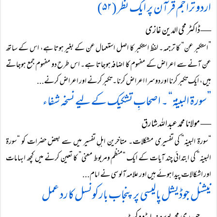
اردو تراجم قرآن پر ایک نظر (۵۲)
― ڈاکٹر محی الدین غازی
”استکبر عن“ کا ترجمہ۔ لفظ استکبر کا اصل استعمال عن کے بغیر ہوتا ہے، اس کے ساتھ
عن آنے سے اعراض کے مفہوم کا اضافہ ہوجاتا ہے۔ اس طرح دو مفہوم جمع ہوجاتے
ہیں، ایک تکبر کرنا اور دوسرا اعراض کرنا۔ تکبر کرنے اور اعراض کرنے...
”سورۃ البینۃ“ ۔ اصحابِ تشکیک کے لیے نسخہ شفاء
― مولانا محمد عبد اللہ شارق
“سورۃ البینہ” کی تفسیری مشکلات۔ متاخرین اہلِ تفسیر میں سے بعض حضرات کو “سورۃ
البینہ” کی ابتدائی چند آیات کے ایک “منظم ومربوط معنی” کا تعین کرنے میں کچھ ابہامات
اور اشکالات پیدا ہوئے ہیں اور علامہ آلوسی نے امام...
نیشنل جوڈیشل پالیسی پر پنجاب بار کونسل کا رد عمل