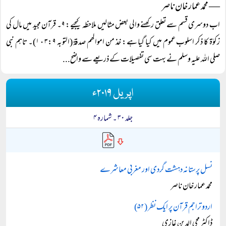
― محمد عمار خان ناصر
اب دوسری قسم سے تعلق رکھنے والی بعض مثالیں ملاحظہ کیجیے: ۹۔ قرآن مجید میں مال کی
زکوٰة کا ذکر اسلوب عموم میں کیا گیا ہے: خذ من اموالھم صدقۃ (التوبہ ۱٠۳:۹)۔ تاہم نبی
صلی اللہ علیہ وسلم نے بہت سی تفصیلات کے ذریعے سے واضح...
اپریل ۲۰۱۹ء
جلد ۳۰ ۔ شمارہ ۴
نسل پرستانہ دہشت گردی اور مغربی معاشرے
محمد عمار خان ناصر
اردو تراجم قرآن پر ایک نظر (۵۲)
ڈاکٹر محی الدین غازی