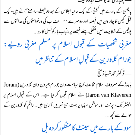
― چوہدری محمد یوسف ایڈووکیٹ
پالیسی کے بارے میں کمیٹی کے ایک حالیہ اجلاس کے بعد دو فیصلے سامنے آئے ہیں- ایک
قتل کیس کا چار دن میں فیصلہ اور دوسرے ۲۲- الف ب کی درخواستوں کی عدالتوں سے
پولیس کے شکایت سیل منتقلی- پہلے فیصلے پر پنجاب بار کونسل کا ردِ...
مغربی شخصیات کے قبولِ اسلام پر مسلم مغربی رویے:
جورام کلاورین کے قبولِ اسلام کے تناظر میں
― ڈاکٹر محمد شہباز منج
ہالینڈ کے معروف اسلام مخالف ڈچ سیاست دان جورام جیرون وان کلاورین (Joram
Jaron van Klaveren) نے اسلام قبول کر لیا ہے۔ اس کے قبولِ اسلام پر
الیکٹرانک، پرنٹ اور سوشل میڈیا پر بہت سی خبریں آ رہی ہیں۔ راقم کو کلاورین کے
حوالے سے کچھ...
سود کے بارے میں سینٹ کا منظور کردہ بل