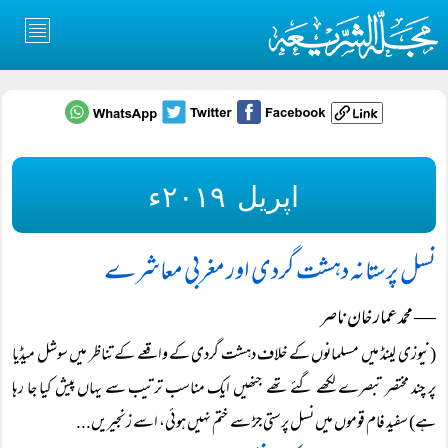
اپریل ۲۰۱۹ء
نسل پرستانہ دہشت گردی اور مغربی معاشرے
― محمد عمار خان ناصر
(نیوزی لینڈ میں مسلمانوں کے خلاف دہشت گردی کے واقعے کے تناظر میں سوشل میڈیا
پر چند مختصر تبصرے لکھے گئے تھے جنھیں ایک مناسب ترتیب سے یہاں پیش کیا جا رہا
ہے) سفید فام قوموں میں نسل پرستی جڑ سے ختم نہیں ہوئی، اسے زنجیریں...