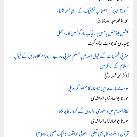
”سورۃ البینۃ“ ۔ اصحابِ تشکیک کے لیے نسخہ شفاء
مولانا محمد عبد اللہ شارق
نیشنل جوڈیشل پالیسی پر پنجاب بار کونسل کا رد عمل
چوہدری محمد یوسف ایڈووکیٹ
مغربی شخصیات کے قبولِ اسلام پر مسلم مغربی رویے: جورام کلاورین کے قبولِ
اسلام کے تناظر میں
ڈاکٹر محمد شہباز منج
سود کے بارے میں سینٹ کا منظور کردہ بل
مولانا ابوعمار زاہد الراشدی
نفاذ اسلام میں دستوری اداروں کے کردار کا جائزہ
مولانا ابوعمار زاہد الراشدی
قرآن و سنت کا باہمی تعلق ۔ اصولی مواقف کا ایک علمی جائزہ (۴)