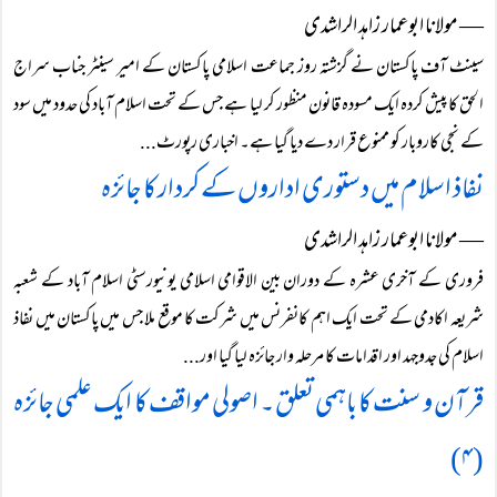
― مولانا ابوعمار زاہد الراشدی
سینٹ آف پاکستان نے گزشتہ روز جماعت اسلامی پاکستان کے امیر سینٹر جناب سراج
الحق کا پیش کردہ ایک مسودہ قانون منظور کر لیا ہے جس کے تحت اسلام آباد کی حدود میں سود
کے نجی کاروبار کو ممنوع قرار دے دیا گیا ہے۔ اخباری رپورٹ...
نفاذ اسلام میں دستوری اداروں کے کردار کا جائزہ
― مولانا ابوعمار زاہد الراشدی
فروری کے آخری عشرہ کے دوران بین الاقوامی اسلامی یونیورسٹی اسلام آباد کے شعبہ
شریعہ اکادمی کے تحت ایک اہم کانفرنس میں شرکت کا موقع ملا جس میں پاکستان میں نفاذ
اسلام کی جدوجہد اور اقدامات کا مرحلہ وار جائزہ لیا گیا اور...
قرآن و سنت کا باہمی تعلق ۔ اصولی مواقف کا ایک علمی جائزہ
(۴)