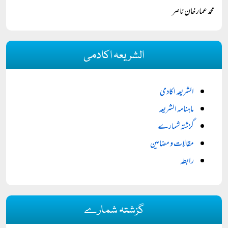
محمد عمار خان ناصر
الشریعہ اکادمی
الشریعہ اکادمی
ماہنامہ الشریعہ
گزشتہ شمارے
مقالات و مضامین
رابطہ
گزشتہ شمارے