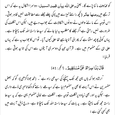
وعلی اللہ بیان قصد السبیل
کو محذوف ماننا پڑے گا۔ یعنی
، دوسرا اشکال یہ ہے کہ اس
ومنھا جائر
ترجمے میں
(کچھ راستے ٹیڑے ہیں) کی پہلے جملے سے مطابقت نہیں ظاہر ہوتی۔
اس توجیہ کے ماننے والوں نے دونوں اشکالات کے جواب دیے ہیں، لیکن اس تکلف کی
ضرورت نہیں رہتی ہے اگر جملے کا مطلب یہ لیا جائے کہ سیدھا راستہ اللہ تک پہنچاتا ہے۔
علی
یہاں کوئی پوچھ سکتا ہے کہ پھر الی آنا چاہیے تھا
کیوں آیا۔ تو اس کا جواب یہ ہے کہ یہاں
علی الی
کے مفہوم میں ہے۔ قرآن مجید کی دوسری آیتوں سے اس کی تائید ہوتی ہے۔
فرمایا:
قَالَ ہَذَا صِرَاطٌ عَلَیَّ مُسْتَقِیمٌ۔
الحجر
: 41)
(
”ارشاد ہوا کہ ہاں یہی مجھ تک پہنچنے کی سیدھی راہ ہے“۔
محمد جوناگڑھی)، گو کہ بعض
(
مفسرین نے اس آیت کا بھی یہ مفہوم لیا ہے کہ سیدھے راستے کو دکھانا میری ذمے داری
ہے، لیکن یہ اور بھی زیادہ پرتکلف توجیہ ہے۔ تکلف سے خالی مفہوم یہی ہے کہ یہ سیدھا
راستہ مجھ تک پہنچتا ہے۔ یہ بات کہ سیدھا راستہ اللہ تک پہنچاتا ہے، درج ذیل آیت میں
بھی کہی گئی ہے: