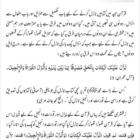
قرآن مجید میں کتابیں نازل کرنے کے لیے باب تفعیل سے تنزیل اور باب افعال سے
انزال، دونوں ہی تعبیریں آئی ہیں۔ کیا ان دونوں میں فرق ہے یا یہ مترادف اور ہم معنی
ہیں؟ زمخشری نے ان دونوں کے درمیان فرق یہ کیا ہے کہ تنزیل تھوڑا تھوڑا کرکے قسطوں
میں نازل کرنے کے لیے ہے جب کہ انزال یک بارگی نازل کرنے کے لیے ہے۔ درج ذیل
دونوں آیتوں کے تحت وہ اس فرق پر زور دیتے ہیں:
نَزَّلَ عَلَیْکَ الْکِتَابَ بِالْحَقِّ مُصَدِّقًا لِمَا بَیْنَ یَدَیْہِ وَأَنْزَلَ التَّوْرَاةَ وَالْإِنْجِیلَ۔
(آل عمران
: 3)
”اس نے
اے محمدﷺ) تم پر سچی کتاب نازل کی جو پہلی
آسمانی) کتابوں کی تصدیق
(
(
کرتی ہے اور اسی نے تورات اور انجیل نازل کی“۔
فتح محمد جالندھری)
(
نزّل
أنزل
زمخشری لکھتے ہیں کہ یہاں قرآن کے لیے
اور تورات و انجیل کے لیے
اس
لیے آیا ہے کہ قرآن تھوڑا تھوڑا کرکے نازل کیا گیا اور تورات و انجیل کو یک بارگی اتارا گیا:
فإن قلت: لم قیل
نَزَّلَ عَلَیْکَ الْکِتابَ
وَأَنْزَلَ التَّوْراةَ وَالْإِنْجِیلَ)؟ قلت: لأن
) (
(