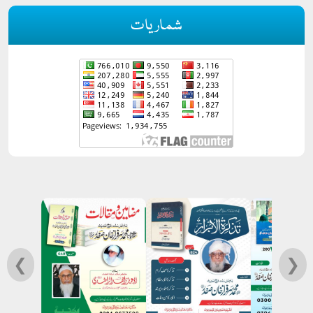
شماریات
❮
❯