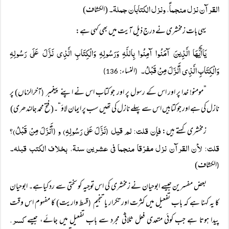
القرآن نزل منجماً، ونزل الکتابان جملة۔
(الکشاف)
یہی بات زمخشری نے درج ذیل آیت میں بھی کہی ہے:
یَاأَیُّہَا الَّذِینَ آمَنُوا آمِنُوا بِاللَّہِ وَرَسُولِہِ وَالْکِتَابِ الَّذِی نَزَّلَ عَلَی رَسُولِہِ
وَالْکِتَابِ الَّذِی أَنْزَلَ مِنْ قَبْلُ۔
النساء
: 136)
(
”مومنو! خدا پر اور اس کے رسول پر اور جو کتاب اس نے اپنے پیغمبر
آخرالزماں) پر
(
نازل کی ہے اور جو کتابیں اس سے پہلے نازل کی تھیں سب پر ایمان لاؤ“۔(فتح محمد جالندھری)
فإن قلت: لم قیل
نَزَّلَ عَلی رَسُولِہِ) و
أَنْزَلَ مِنْ قَبْلُ)؟
زمخشری کہتے ہیں:
(
(
قلت: لأن القرآن نزل مفرّقا منجما فی عشرین سنة، بخلاف الکتب قبلہ۔
الکشاف)
(
بعض مفسرین جیسے ابوحیان نے زمخشری کی اس توجیہ کو سختی سے رد کیاہے۔ ابوحیان
کا یہ کہنا ہے کہ باب تفعیل میں کثرت اور تکرار یا تنجیم
قسط واریت) کا مفہوم اس وقت
(
کسر،
پیدا ہوتا ہے جب کوئی متعدی فعل ثلاثی مجرد سے باب تفعیل میں جائے، جیسے