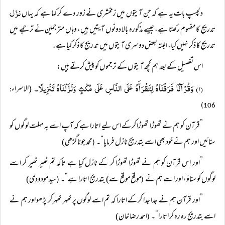
نزّل
دلچسپ بات یہ ہے کہ جن آیتوں میں زمخشری نے زور دے کر کہا ہے کہ یہاں
تدریج کا مفہوم رکھتا ہے، جیسے مذکورہ بالا دونوں آیتیں ہیں، وہاں مترجمین نے ترجمے میں
تدریج کا ذکر نہیں کیا، البتہ بعض دوسری آیتوں میں تدریج کا ذکر کیا ہے۔
اس تفصیل کے بعد ہم کچھ آیتوں کے ترجموں کو پیش کرتے ہیں:
(۱) وَقُرْآنًا فَرَقْنَاہُ لِتَقْرَأَہُ عَلَی النَّاسِ عَلَی مُکْثٍ وَنَزَّلْنَاہُ تَنْزِیلًا۔
(الاسراء
:
106)
”قرآن کو ہم نے تھوڑا تھوڑا کرکے اس لیے اتارا ہے کہ آپ اسے بہ مہلت لوگوں کو
سنائیں اور ہم نے خود بھی اسے بتدریج نازل فرمایا“۔
محمد جوناگڑھی)
(
”اور اس قرآن کو ہم نے تھوڑا تھوڑا کر کے نازل کیا ہے تاکہ تم ٹھیر ٹھیر کر اسے
لوگوں کو سناؤ، اور اسے ہم نے
موقع موقع سے) بتدریج اتارا ہے“۔
سید مودودی)
(
(
”اور قرآن ہم نے جدا جدا کرکے اتارا کہ تم اسے لوگوں پر ٹھہر ٹھہر کر پڑھو اور ہم نے
اسے بتدریج رہ رہ کر اتارا“۔
احمد رضا خان)
(