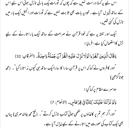
اس لیے یہ کہنا درست نہیں ہے کہ چوں کہ تورات یک بارگی نازل ہوئی اس لیے اس
أنزل
کے ساتھ
آیا ہے۔ خود یہ بات بھی ثابت نہیں ہے کہ تورات اور انجیل ایک بار میں
نازل کی گئی تھیں۔
ایک اور نکتہ یہ ہے کہ خود قرآن نے صراحت کے ساتھ ایک بار اتارنے کے لیے
نزّل کا استعمال کیا ہے، فرمایا:
وَقَالَ الَّذِینَ کَفَرُوا لَوْلَا نُزِّلَ عَلَیْہِ الْقُرْآنُ جُمْلَةً وَاحِدَۃً۔
الفرقان
: 32)
(
”اور کافروں نے کہا کہ اس پر قرآن سارا کا سارا ایک ساتھ ہی کیوں نہ اتارا گیا“۔
محمد
(
جوناگڑھی)
دوسرے مقام پر کہا گیا:
وَلَوْ نَزَّلْنَا عَلَیْکَ کِتَابًا فِی قِرْطَاسٍ۔
الانعام
: 7)
(
”اور اگر ہم تم پر کاغذوں پر لکھی ہوئی کتاب نازل کرتے“۔
فتح محمد جالندھری) یہاں
(
نزّل
بھی ایک کتاب کی صورت میں اتارنے کے لیے
آیا ہے۔