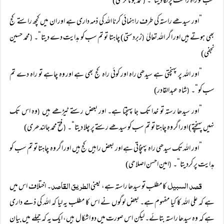
سب کو راہ راست پر لگا دیتا“۔
محمد جوناگڑھی)
(
”اور سیدھے راستہ کی طرف راہنمائی کرنا اللہ کی ذمہ داری ہے اور ان میں کچھ راستے کج
بھی ہوتے ہیں اور اگر اللہ تعالیٰ
زبردستی) چاہتا تو تم سب کو ہدایت دے دیتا“۔
محمد حسین
(
(
نجفی)
”اور اللہ پر پہنچتی ہے سیدھی راہ اور کوئی راہ کج بھی ہے اور وہ چاہے تو راہ دے تم
سب کو“۔
شاہ عبدالقادر)
(
”اور سیدھا رستہ تو خدا تک جا پہنچتا ہے۔ اور بعض رستے ٹیڑھے ہیں
وہ اس تک
(
نہیں پہنچتے) اور اگر وہ چاہتا تو تم سب کو سیدھے رستے پر چلا دیتا“۔
فتح محمد جالندھری)
(
”اور اللہ تک سیدھی راہ پہنچاتی ہے اور بعض راہیں کج ہیں اور اگر وہ چاہتا تو تم سب کو
ہدایت پر کردیتا“۔
امین احسن اصلاحی)
(
قصد السبیل
الطریق القاصد
کا مطلب تو سیدھا راستہ ہے، یعنی
۔ اختلاف اس میں
ہے کہ علی اللہ کا کیا مفہوم ہے۔ بعض لوگوں نے اس کا مطلب یہ لیا کہ اللہ کی ذمے داری
ہے کہ وہ سیدھا راستہ بتائے۔ لیکن اس صورت میں دو اشکال ہیں، ایک یہ کہ جملے میں بیان