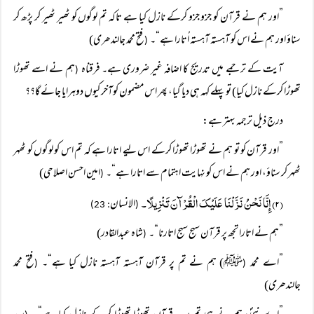
”اور ہم نے قرآن کو جزو جزو کرکے نازل کیا ہے تاکہ تم لوگوں کو ٹھیر ٹھیر کر پڑھ کر
سناؤ اور ہم نے اس کو آہستہ آہستہ اُتارا ہے“۔
فتح محمد جالندھری)
(
آیت کے ترجمے میں تدریج کا اضافہ غیر ضروری ہے۔ فرقناہ
ہم نے اسے تھوڑا
(
تھوڑا کرکے نازل کیا) تو پہلے کہہ ہی دیا گیا، پھر اس مضمون کوآخر کیوں دوہرایا جائے گا؟؟
درج ذیل ترجمہ بہتر ہے:
”اور قرآن کو تو ہم نے تھوڑا تھوڑا کرکے اس لیے اتارا ہے کہ تم اس کو لوگوں کو ٹھہر
ٹھہر کر سناؤ، اور ہم نے اس کو نہایت اہتمام سے اتارا ہے“۔
امین احسن اصلاحی)
(
(۲) إِنَّا نَحْنُ نَزَّلْنَا عَلَیْکَ الْقُرْآنَ تَنْزِیلًا۔
الانسان
: 23)
(
”ہم نے اتارا تجھ پر قرآن سہج سہج اتارنا“۔
شاہ عبدالقادر)
(
”اے محمد
ﷺ) ہم نے تم پر قرآن آہستہ آہستہ نازل کیا ہے“۔
فتح محمد
(
(
جالندھری)