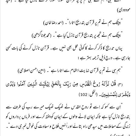
”اے نبیؐ، ہم نے ہی تم پر یہ قرآن تھوڑا تھوڑا کر کے نازل کیا ہے“۔
سید
(
مودودی)
”بیشک ہم نے تم پر قرآن بتدریج اتارا“۔
احمد رضا خان)
(
”بیشک ہم نے تجھ پر بتدریج قرآن نازل کیا ہے“۔
محمد جوناگڑھی)
(
یہاں تدریج کا ذکر کرنے کا کوئی محل بھی نہیں ہے۔ قرآن نازل کرنے کی بات کہی
جارہی ہے۔ درج ذیل ترجمہ بہتر ہے:
”ہم ہی نے تم پر قرآن نہایت اہتمام سے اتارا ہے“۔
امین احسن اصلاحی)
(
(۳) قُلْ نَزَّلَہُ رُوحُ الْقُدُسِ مِنْ رَبِّکَ بِالْحَقِّ لِیُثَبِّتَ الَّذِینَ آمَنُوا وَہُدًی
وَبُشْرَی لِلْمُسْلِمِینَ۔
النحل
: 102)
(
”اِن سے کہو کہ اِسے تو روح القدس نے ٹھیک ٹھیک میرے رب کی طرف سے
بتدریج نازل کیا ہے تاکہ ایمان لانے والوں کے ایمان کو پختہ کرے اور فرماں برداروں کو
زندگی کے معاملات میں سیدھی راہ بتائے اور اُنہیں فلاح و سعادت کی خوش خبری دے“۔