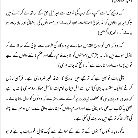
سید مودودی)
(
”کہہ دیجئے کہ اسے آپ کے رب کی طرف سے جبرئیل حق کے ساتھ لے کر آئے ہیں
تاکہ ایمان والوں کو اللہ تعالیٰ استقامت عطا فرمائے اور مسلمانوں کی رہنمائی اور بشارت ہو
جائے“۔
محمد جوناگڑھی)
(
”کہہ دو کہ اس کو روح القدس تمہارے پروردگار کی طرف سے سچائی کے ساتھ لے کر
نازل ہوئے ہیں تاکہ یہ
قرآن) مومنوں کو ثابت قدم رکھے اور حکم ماننے والوں کے لیے
(
تو
یہ) ہدایت اور بشارت ہے“۔
فتح محمد جالندھری)
(
(
پہلی بات تو یہی ہے کہ ترجمے میں تدریج کا اضافہ غیر ضروری ہے۔ قرآن نازل
کرنے کا ایک مقصد یہ بتایا گیا اس سے اہل ایمان کو ثبات حاصل ہوگا۔ دوسری بات یہ ہے
ھدی
بشری
لیثبت
کہ
اور
کا عطف
پر کرنے سے بہتر ہے کہ دونوں کو حال مانا جائے۔
یعنی یہ کتاب سیدھی راہ بتاتی ہے اور اسلام والوں کو بشارت دیتی ہے۔ اس دوسرے پہلو
کی آخر الذکر ترجمے میں رعایت کی گئی ہے۔
مذکورہ بالا تینوں آیتوں کے ترجمے کے حوالے سے ایک قابل غور بات یہ ہے کہ جو