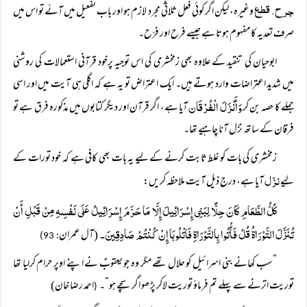
جرح، قطع
وغیرہ، لیکن اگر کوئی فعل ثلاثی مجرد لازم ہو اور باب تفعیل میں آئے تو اس میں
صرف تعدیہ کا مفہوم ہوتا ہے جیسے فرح اور فرّح۔
ابوحیان کی تنقید کے علاوہ بھی زمخشری کی اس توجیہ پرخود قرآنی استعمالات کی روشنی
میں شدید اعتراضات وارد ہوتے ہیں۔ ایک اعتراض تو یہ ہے کہ اگلی ہی آیت میں اور اسی
وَأَنْزَلَ الْفُرْقَان
جملے کا حصہ بن کر
آیا ہے، اگر قرآن اور دیگر کتابوں میں مذکورہ فرق ہے تو
فرقان کے ساتھ نزّل آنا چاہیے تھا۔
زمخشری کی بات کو غلط ثابت کرنے کے لیے یہ بات بھی کافی ہے کہ خود تورات کے
نزّل
لیے
آیا ہے، درج ذیل آیت ملاحظہ کریں:
کُلُّ الطَّعَامِ کَانَ حِلًّا لِبَنِی إِسْرَائِیلَ إِلَّا مَا حَرَّمَ إِسْرَائِیلُ عَلَی نَفْسِہِ مِنْ قَبْلِ أَنْ
تُنَزَّلَ التَّوْرَاةُ قُلْ فَأْتُوا بِالتَّوْرَاةِ فَاتْلُوہَا إِنْ کُنْتُمْ صَادِقِینَ۔
(آل عمران
: 93)
”سب کھانے بنی اسرائیل کو حلال تھے مگر وہ جو یعقوبؑ نے اپنے اوپر حرام کرلیا تھا
توریت اترنے سے پہلے تم فرماؤ توریت لاکر پڑھو اگر سچے ہو“۔
احمد رضا خان)
(