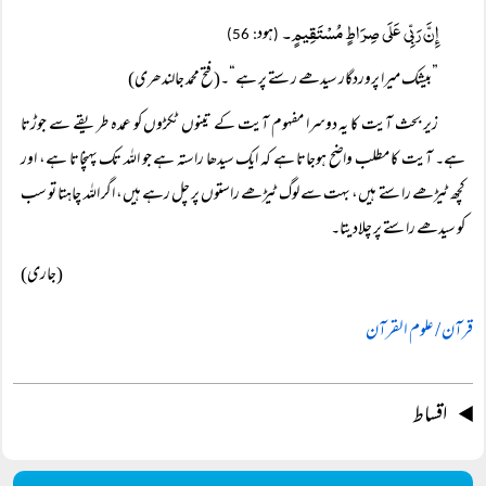
إِنَّ رَبِّی عَلَی صِرَاطٍ مُسْتَقِیمٍ۔
ہود
: 56)
(
”بیشک میرا پروردگار سیدھے رستے پر ہے“۔(فتح محمد جالندھری)
زیر بحث آیت کا یہ دوسرا مفہوم آیت کے تینوں ٹکڑوں کو عمدہ طریقے سے جوڑتا
ہے۔ آیت کا مطلب واضح ہوجاتا ہے کہ ایک سیدھا راستہ ہے جو اللہ تک پہنچاتا ہے، اور
کچھ ٹیڑھے راستے ہیں، بہت سے لوگ ٹیڑھے راستوں پر چل رہے ہیں، اگر اللہ چاہتا تو سب
کو سیدھے راستے پر چلادیتا۔
(جاری)
قرآن / علوم القرآن
اقساط