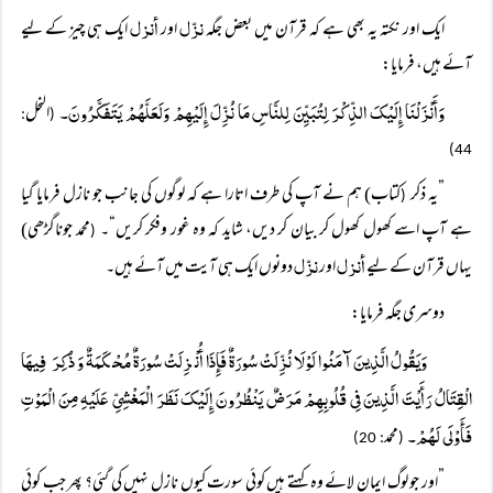
نزّل
أنزل
ایک اور نکتہ یہ بھی ہے کہ قرآن میں بعض جگہ
اور
ایک ہی چیز کے لیے
آئے ہیں، فرمایا:
وَأَنْزَلْنَا إِلَیْکَ الذِّکْرَ لِتُبَیِّنَ لِلنَّاسِ مَا نُزِّلَ إِلَیْہِمْ وَلَعَلَّہُمْ یَتَفَکَّرُونَ۔
النحل
:
(
44)
”یہ ذکر
کتاب) ہم نے آپ کی طرف اتارا ہے کہ لوگوں کی جانب جو نازل فرمایا گیا
(
ہے آپ اسے کھول کھول کر بیان کر دیں، شاید کہ وہ غور وفکر کریں“۔
محمد جوناگڑھی)
(
أنزل
نزّل
یہاں قرآن کے لیے
اور
دونوں ایک ہی آیت میں آئے ہیں۔
دوسری جگہ فرمایا:
وَیَقُولُ الَّذِینَ آمَنُوا لَوْلَا نُزِّلَتْ سُورَةٌ فَإِذَا أُنْزِلَتْ سُورَةٌ مُحْکَمَةٌ وَذُکِرَ فِیہَا
الْقِتَالُ رَأَیْتَ الَّذِینَ فِی قُلُوبِہِمْ مَرَضٌ یَنْظُرُونَ إِلَیْکَ نَظَرَ الْمَغْشِیِّ عَلَیْہِ مِنَ الْمَوْتِ
فَأَوْلَی لَہُمْ۔
محمد
: 20)
(
”اور جو لوگ ایمان لائے وہ کہتے ہیں کوئی سورت کیوں نازل نہیں کی گئی؟ پھر جب کوئی