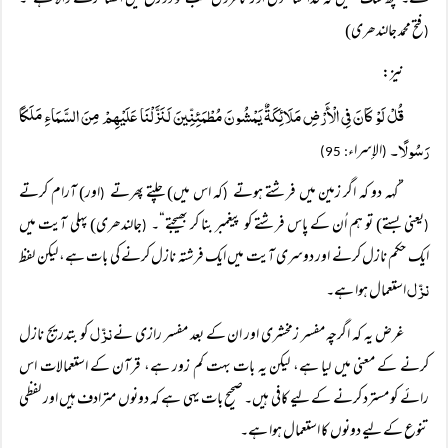
گے۔ کچھ شک نہیں کہ خدا منافقوں اور کافروں سب کو دوزخ میں اکھٹا کرنے والا ہے“۔
فتح محمد جالندھری)
(
نیز:
قُلْ لَوْ کَانَ فِی الْأَرْضِ مَلَائِکَةٌ یَمْشُونَ مُطْمَئِنِّینَ لَنَزَّلْنَا عَلَیْہِمْ مِنَ السَّمَاءِ مَلَکًا
رَسُولًا۔
الإسراء
: 95)
(
”کہہ دو کہ اگر زمین میں فرشتے ہوتے
کہ اس میں) چلتے پھرتے
اور) آرام کرتے
(
(
یعنی بستے) تو ہم اُن کے پاس فرشتے کو پیغمبر بنا کر بھیجتے“۔
جالندھری) پہلی آیت میں
(
(
ایک حکم نازل کرنے اور دوسری آیت میں ایک فرشتہ نازل کرنے کی بات ہے، لیکن لفظ
نزّل
استعمال ہوا ہے۔
نزّل
غرض یہ کہ اگرچہ مفسر زمخشری اور ان کے بعد مفسر رازی نے
کو بتدریج نازل
کرنے کے معنی میں لیا ہے، لیکن یہ بات بہت کم زور ہے، قرآن کے استعمالات اس
رائے کو مسترد کرنے کے لیے کافی ہیں۔ صحیح بات یہی ہے کہ دونوں مترادف ہیں اور لفظی
تنوع کے لیے دونوں کا استعمال ہوا ہے۔