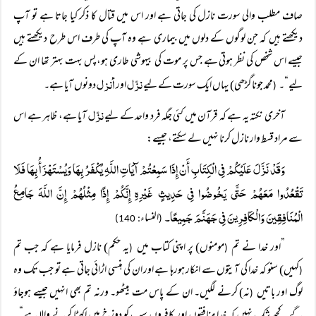
صاف مطلب والی سورت نازل کی جاتی ہے اور اس میں قتال کا ذکر کیا جاتا ہے تو آپ
دیکھتے ہیں کہ جن لوگوں کے دلوں میں بیماری ہے وہ آپ کی طرف اس طرح دیکھتے ہیں
جیسے اس شخص کی نظر ہوتی ہے جس پر موت کی بیہوشی طاری ہو، پس بہت بہتر تھا ان کے
نزّل
أنزل
لیے“۔
محمد جوناگڑھی) یہاں ایک سورت کے لیے
اور
دونوں آیا ہے۔
(
نزّل
آخری نکتہ یہ ہے کہ قرآن میں کئی جگہ فرد واحد کے لیے
آیا ہے، ظاہر ہے اس
سے مراد قسط وار نازل کرنا نہیں لے سکتے، جیسے:
وَقَدْ نَزَّلَ عَلَیْکُمْ فِی الْکِتَابِ أَنْ إِذَا سَمِعْتُمْ آیَاتِ اللَّہِ یُکْفَرُ بِہَا وَیُسْتَہْزَأُ بِہَا فَلَا
تَقْعُدُوا مَعَہُمْ حَتَّی یَخُوضُوا فِی حَدِیثٍ غَیْرِہِ إِنَّکُمْ إِذًا مِثْلُہُمْ إِنَّ اللَّہَ جَامِعُ
الْمُنَافِقِینَ وَالْکَافِرِینَ فِی جَہَنَّمَ جَمِیعًا۔
النساء
: 140)
(
”اور خدا نے تم
مومنوں) پر اپنی کتاب میں
یہ حکم) نازل فرمایا ہے کہ جب تم
(
(
کہیں) سنو کہ خدا کی آیتوں سے انکار ہورہا ہے اور ان کی ہنسی اڑائی جاتی ہے تو جب تک وہ
(
لوگ اور باتیں
نہ) کرنے لگیں۔ ان کے پاس مت بیٹھو۔ ورنہ تم بھی انہیں جیسے ہوجاؤ
(