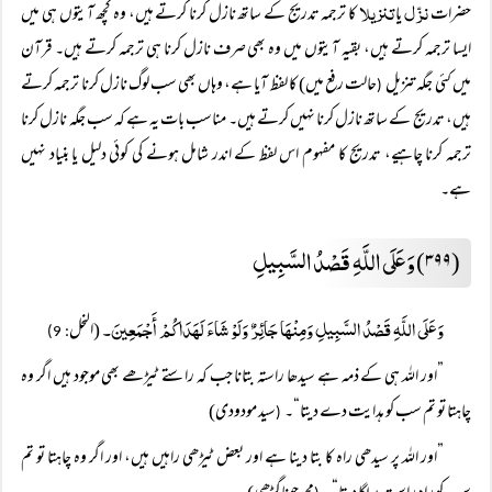
نزّل
تنزیلا
حضرات
یا
کا ترجمہ تدریج کے ساتھ نازل کرنا کرتے ہیں، وہ کچھ آیتوں ہی میں
ایسا ترجمہ کرتے ہیں، بقیہ آیتوں میں وہ بھی صرف نازل کرنا ہی ترجمہ کرتے ہیں۔ قرآن
میں کئی جگہ تنزیل
حالت رفع میں) کا لفظ آیا ہے، وہاں بھی سب لوگ نازل کرنا ترجمہ کرتے
(
ہیں، تدریج کے ساتھ نازل کرنا نہیں کرتے ہیں۔ مناسب بات یہ ہے کہ سب جگہ نازل کرنا
ترجمہ کرنا چاہیے، تدریج کا مفہوم اس لفظ کے اندر شامل ہونے کی کوئی دلیل یا بنیاد نہیں
ہے۔
وَعَلَی اللَّہِ قَصْدُ السَّبِیلِ
(۳۹۹)
وَعَلَی اللَّہِ قَصْدُ السَّبِیلِ وَمِنْہَا جَائِرٌ وَلَوْ شَاءَ لَہَدَاکُمْ أَجْمَعِینَ۔
(النحل
: 9)
”اور اللہ ہی کے ذمہ ہے سیدھا راستہ بتانا جب کہ راستے ٹیڑھے بھی موجود ہیں اگر وہ
چاہتا تو تم سب کو ہدایت دے دیتا“۔
سید مودودی)
(
”اور اللہ پر سیدھی راہ کا بتا دینا ہے اور بعض ٹیڑھی راہیں ہیں، اور اگر وہ چاہتا تو تم