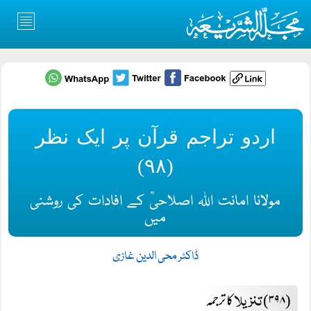
اردو تراجم قرآن پر ایک نظر
(۹۸)
مولانا امانت اللہ اصلاحیؒ کے افادات کی روشنی
میں
ڈاکٹر محی الدین غازی
تنزیلا
(۳۹۸)
کا ترجمہ