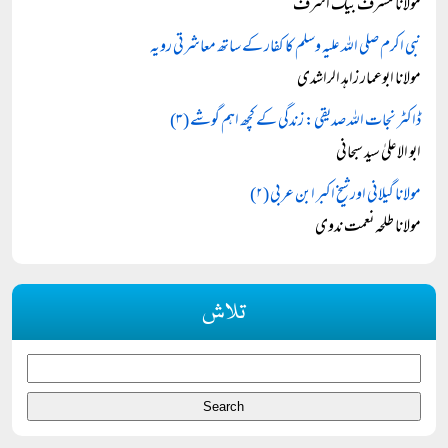
مولانا مشرف بيگ اشرف
نبی اکرم صلی اللہ علیہ وسلم کا کفار کے ساتھ معاشرتی رویہ
مولانا ابوعمار زاہد الراشدی
ڈاکٹر نجات اللہ صدیقی: زندگی کے کچھ اہم گوشے (۳)
ابو الاعلیٰ سید سبحانی
مولانا گیلانی اور شیخ اکبر ابن عربی (۲)
مولانا طلحہ نعمت ندوی
تلاش