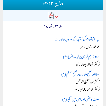
مارچ ۲۰۲۳ء
جلد ۳۴ ۔ شمارہ ۳
ریاستی نظام کی تنقید کے مروجہ رجحانات
محمد عمار خان ناصر
اردو تراجم قرآن پر ایک نظر (۹۸)
ڈاکٹر محی الدین غازی
مطالعہ صحیح بخاری و صحیح مسلم (۴)
ڈاکٹر سید مطیع الرحمٰن
ڈاکٹر محمد عمار خان ناصر
صنف و جنس اور اس میں تغیر (۳)