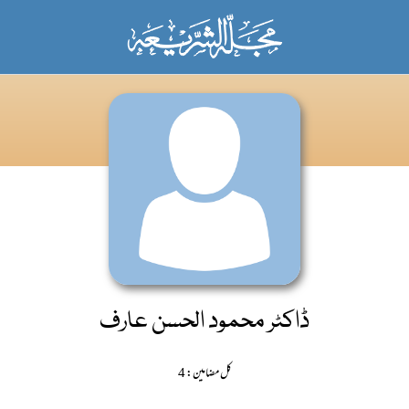
ڈاکٹر محمود الحسن عارف
کل مضامین: 4