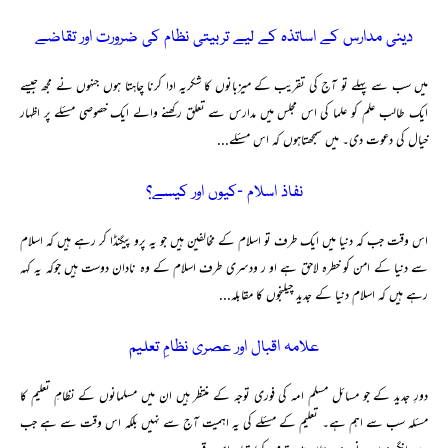
دینی مدارس کے اساتذہ کے لیے تربیتی نظام کی ضرورت اور تقاضے
میں سب سے پہلے تو آج کی تقریب کے میزبانوں کا شکریہ ادا کرنا چاہتا ہوں جنہوں نے مجھ جیسے
ایک طالب علم کو علما کی اس مجلس میں مدارس سے تعلق رکھنے والے ایک خصوصی مسئلے پر اظہار
خیال کی دعوت دی۔ میں سمجھتاہوں کہ اس مسئلے...
نفاذ اسلام ۔کیوں اور کیسے؟
اس وقت جب کہ دنیا میں ایک طرف تو اسلام کے مخالفین ہیں جو یہ پرو پیگنڈا کر رہے ہیں کہ اسلام
سے دنیا کے امن کو خطرہ لاحق ہے او ر ودسری طرف اسلام کے وہ نادان دوست ہیں جوکہ یہ کہہ
رہے ہیں کہ اسلام دنیا کے جدید چیلنجوں کا مقابلہ...
علامہ اقبال اور عصری نظامِ تعلیم
دورِ جدید کے جو مسائل مسلم امہ کی فوری توجہ کے منتظر ہیں ان میں مسلمانوں کے نظامِ تعلیم کا
مسئلہ سب سے اہم ہے۔ تعلیم کے مسئلے کی یہ اہمیت آج سے نہیں بلکہ اس وقت سے ہے جب