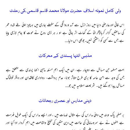
ولی کامل نمونہ اسلاف حضرت مولانا محمد قاسم قاسمی ؒکی رحلت
اس فانی اورعارضی دنیا میں روز ازل سے آمد وروانگی کے سلسلے جاری ہیں ہرچیز اپنی طے شدہ عمر
کی ساعتیں گزار کربالآخر فنا کے گھاٹ اتر جاتی ہے او ر ہر ذی روح نے موت کا جام لازمی پینا
ہے جس سے کسی کو استثنی نہیں۔جوبھی اس دنیا...
مذہبی انتہا پسندی کے محرکات
امت مسلمہ جن مسائل سے دوچار ہے، ان میں ایک اہم مسئلہ مذہبی انتہا پسندی سے متعلق ہے
جس کی وجہ سے امن عامہ کا بری طرح متاثر ہونا، عدم برداشت، رواداری کافقدان اور دیگر خوفناک
مسائل پیدا ہوگئے ہیں۔ شریعت اسلامیہ میں جو...
دینی مدارس اور عصری رجحانات
بر صغیر پاک وہند میں دینی مدارس کی بے مثال خدمات ہیں ۔اور ایسے مدارس کی ایک طویل فہرست
ہے جنہوں نے بے سروسامانی کی حالت میں دین متین کی تبلیغ واشاعت میں اہم کردار ادا کیا اور