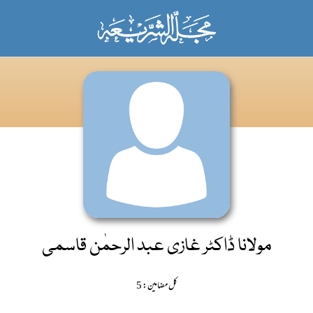
مولانا ڈاکٹر غازی عبد الرحمٰن قاسمی
کل مضامین: 5