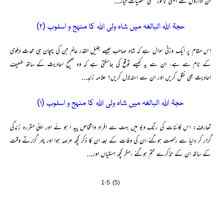
ان اداروں سے ایسی نامور علمی شخصیات تیار...
حجۃ اللہ البالغہ میں شاہ ولی اللہ کا منہج و اسلوب (۲)
اس مقام پر ایک وزنی سوال ہے کہ شاہ صاحب جیسے جلیل القدر عالم جن کی پہچان ہی محدث دہلوی
کے نام سے ہے، ان سے یہ کیسے توقع کی جاسکتی ہے کہ وہ صحیح احادیث کے ساتھ ضعیف
احادیث بھی نقل کریں اور ان سے استدلال کریں؟ علامہ زاہد...
حجۃ اللہ البالغہ میں شاہ ولی اللہ کا منہج و اسلوب (۱)
تعارف: اس کائنات کی رنگ وبو میں بہت سے افراد واشخاص پید ا ہو ئے اور اپنی مقررہ زندگی
گزار کر دنیا سے رخصت ہوگئے،ان کی وفات کے بعد ان کا ذکر کچھ عرصہ ہوا اور پھر گزرتے وقت
کے ساتھ ان کے تذکرے ختم ہوگئے ،مگر کچھ ہستیاں اور...
1-5 (5)