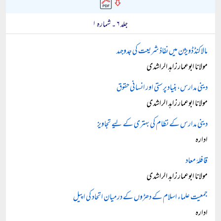
جلد ۶ ۔ شمارہ ۱
مالاکنڈ ڈویژن میں نفاذ شریعت کی جدوجہد
مولانا ابوعمار زاہد الراشدی
دینی مدارس، بنیاد پرستی اور انسانی حقوق
مولانا ابوعمار زاہد الراشدی
دینی مدارس کے نظام کی بہتری کے لیے تجاویز
ادارہ
قافلۂ معاد
مولانا ابوعمار زاہد الراشدی
جمعیت علماء اسلام کے دھڑوں کے درمیان اتحاد کی اپیل
ادارہ