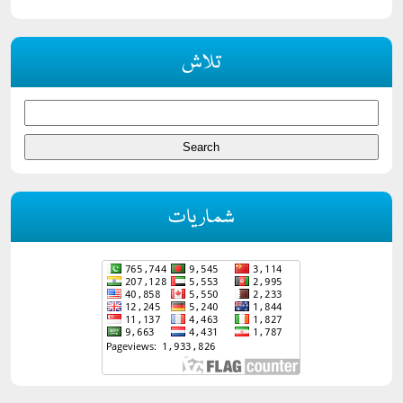
تلاش
شماریات