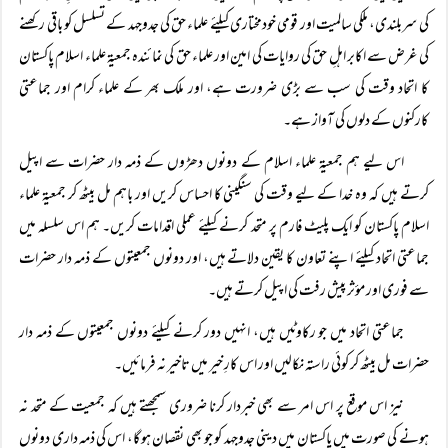
کی سربلندی، ملکی سالمیت اور قومی خودمختاری کیلئے علماء حق کی جدوجہد کے تسلسل کو باقی رکھنے
کی غرض سے اکابر اہلِ حق کی روایات کی امین اور علماء حق کی نمائندہ جمعیۃ علماء اسلام پاکستان
کا اتحاد وقت کی سب سے بڑی ضرورت ہے، اور ملک بھر کے علماء کرام اور جماعتی
کارکنوں کے دلوں کی آواز ہے۔
اس لیے ہم جمعیۃ علماء اسلام کے دونوں دھڑوں کے ذمہ دار حضرات سے اپیل
کرتے ہیں کہ وہ خدا کے لیے وقت کی سنگینی کا احساس کریں اور باہم مل بیٹھ کر جمعیۃ علماء
اسلام پاکستان کو ایک پلیٹ فارم پر متحد کرنے کیلئے عملی اقدامات کریں۔ ہم اس سلسلہ میں
جماعتی اتحاد کیلئے اپنے تعاون کا یقین دلاتے ہیں، اور دونوں جمعیتوں کے ذمہ دار حضرات
سے فوری اور مؤثر پیش رفت کی اپیل کرتے ہیں۔
جماعتی اتحاد میں جو رکاوٹیں ہیں، انہیں دور کرنے کیلئے دونوں جمعیتوں کے ذمہ دار
حضرات مل بیٹھ کر کوئی راستہ نکالیں اور اس کارِ خیر میں تاخیر نہ فرمائیں۔
نیز اس موقع پر اس امر سے بھی خبردار کرنا ضروری سمجھتے ہیں کہ جمعیت کے متحد نہ
ہونے کی صورت میں پاکستان میں دینی جدوجہد کو جو بھی نقصان ہو گا، اس کی ذمہ داری دونوں