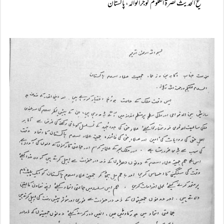
شیخ الحدیث نصرۃ العلوم گوجرانوالہ، پاکستان