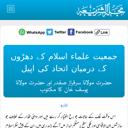
جمعیت علماء اسلام کے دھڑوں
کے درمیان اتحاد کی اپیل
حضرت مولانا سرفراز صفدر اور حضرت مولانا
یوسف خان کا مکتوب
ادارہ
اس وقت ملک کے حالات جو رخ اختیار کر رہے ہیں اور دینی اقدار کے خلاف جو
سازشیں بین الاقوامی اور ملکی سطح پر منظم انداز میں آگے بڑھ رہی ہیں، ان کے پیشِ نظر اسلام