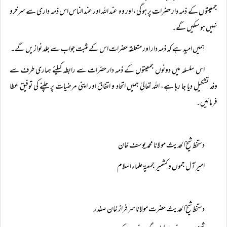
جمعیتوں کے ذمہ دار حضرات پر ہو گی، اور وہ عند اللہ اور عند الناس اس ذمہ داری سے سرخرو
نہیں ہو سکیں گے۔
ہمیں امید ہے کہ ذمہ دار اور متعلقہ حضرات اس کے مثبت جواب سے جلد نوازیں گے۔
اس سلسلہ میں دونوں جمعیتوں کے ذمہ دار حضرات سے رابطہ کیلئے ہماری طرف سے
وفد تشکیل دیا جا رہا ہے، اللہ تعالیٰ ہمیں اتحاد و اتفاق اور اپنی مرضیات پر چلنے کی توفیق عطا
فرمائیں۔
دستخط شیخ الحدیث مولانا محمد یوسف خان
امیر آل جموں و کشمیر جمعیۃ علماء اسلام
دستخط شیخ الحدیث حضرت مولانا سرفراز خان صفدر