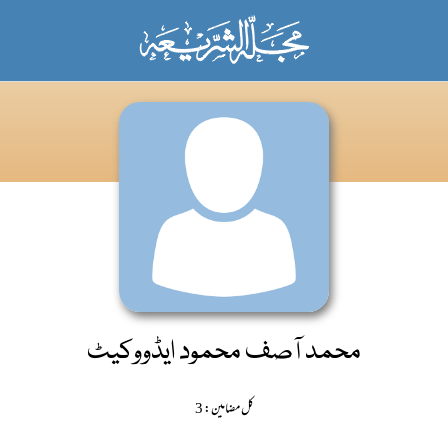
محمد آصف محمود ایڈووکیٹ
کل مضامین: 3