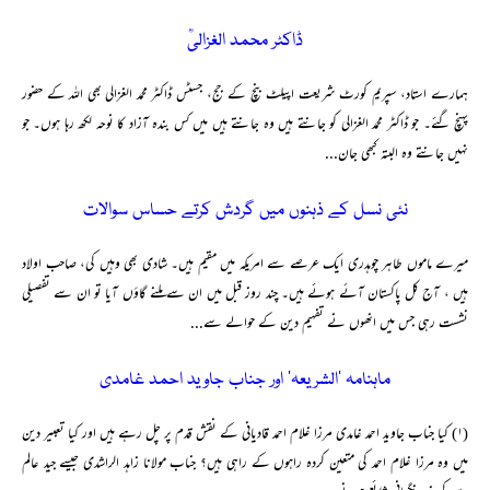
ڈاکٹر محمد الغزالیؒ
ہمارے استاد، سپریم کورٹ شریعت اپیلٹ بنچ کے جج، جسٹس ڈاکٹر محمد الغزالی بھی اللہ کے حضور
پہنچ گئے۔ جو ڈاکٹر محمد الغزالی کو جانتے ہیں وہ جانتے ہیں میں کس بندہ آزاد کا نوحہ لکھ رہا ہوں۔ جو
نہیں جانتے وہ البتہ کبھی جان...
نئی نسل کے ذہنوں میں گردش کرتے حساس سوالات
میرے ماموں طاہر چوہدری ایک عرصے سے امریکہ میں مقیم ہیں۔ شادی بھی وہیں کی، صاحب اولاد
ہیں ، آج کل پاکستان آئے ہوئے ہیں۔ چند روز قبل میں ان سے ملنے گاؤں آیا تو ان سے تفصیلی
نشست رہی جس میں انھوں نے تفہیم دین کے حوالے سے...
ماہنامہ ’الشریعہ‘ اور جناب جاوید احمد غامدی
(۱) کیا جناب جاوید احمد غامدی مرزا غلام احمد قادیانی کے نقش قدم پر چل رہے ہیں اور کیا تعبیر دین
میں وہ مرزا غلام احمد کی متعین کردہ راہوں کے راہی ہیں؟ جناب مولانا زاہد الراشدی جیسے جید عالم