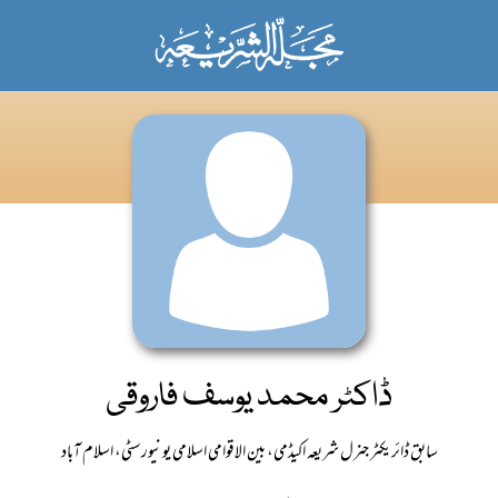
ڈاکٹر محمد یوسف فاروقی
سابق ڈائریکٹر جنرل شریعہ اکیڈمی، بین الاقوامی اسلامی یونیورسٹی، اسلام آباد