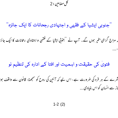
کل مضامین: 2
’’جنوبی ایشیا کے فقہی و اجتہادی رجحانات کا ایک جائزہ‘‘
ے کہ مزاج گرامی بخیر ہوں گے۔ آپ نے ’’جنوبی ایشیا کے فقہی و اجتہادی رجحانات کا ایک جائزہ
،...
فتویٰ کی حقیقت و اہمیت اور افتا کے ادارہ کی تنظیم نو
عاشرے کے ہر فرد کی ضرورت ہے، اس لیے کہ آئین کی روح کو سمجھنا، قانون سے واقف ہونا
ز سے انسان کو اس بنیادی...
1-2 (2)