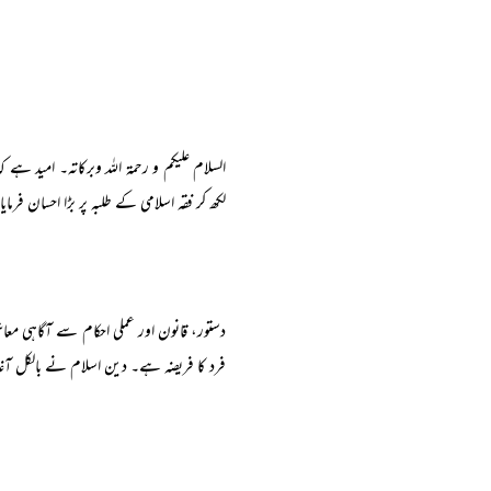
السلام علیکم و رحمۃ اللہ وبركاتہ۔ امید ہ
لکھ کر فقہ اسلامی کے طلبہ پر بڑا احسان فرمایا
دستور، قانون اور عملی احکام سے آگاہی م
فرد کا فریضہ ہے۔ دین اسلام نے بالکل آغا