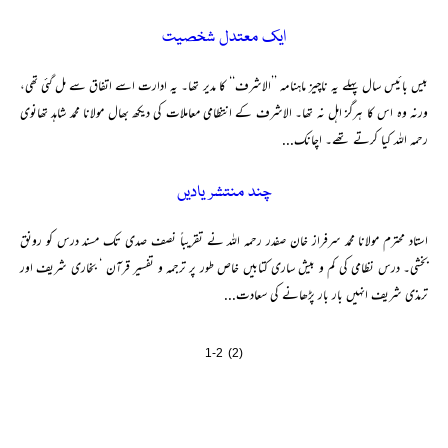
ایک معتدل شخصیت
بیس بائیس سال پہلے یہ ناچیز ماہنامہ ’’الاشرف‘‘ کا مدیر تھا۔ یہ ادارت اسے اتفاق سے مل گئی تھی،
ورنہ وہ اس کا ہرگز اہل نہ تھا۔ الاشرف کے انتظامی معاملات کی دیکھ بھال مولانا محمد شاہد تھانوی
رحمہ اللہ کیا کرتے تھے۔ اچانک...
چند منتشر یادیں
استاد محترم مولانا محمد سرفراز خان صفدر رحمہ اللہ نے تقریباً نصف صدی تک مسند درس کو رونق
بخشی۔ درس نظامی کی کم و بیش ساری کتابیں خاص طور پر ترجمہ و تفسیر قرآن ‘ بخاری شریف اور
ترمذی شریف انہیں بار بار پڑھانے کی سعادت...
1-2 (2)