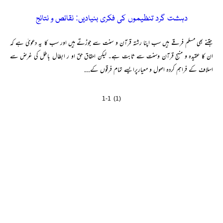
دہشت گرد تنظیموں کی فکری بنیادیں: نقائص و نتائج
جتنے بھی مسلم فرقے ہیں سب اپنا رشتہ قرآن و سنت سے جوڑتے ہیں اور سب کا یہ دعویٰ ہے کہ
ان کا عقیدہ و منہج قرآن وسنت سے ثابت ہے۔ لیکن احقاق حق او ر ابطال باطل کی غرض سے
اسلاف کے فراہم کردہ اصول و معیارپرایسے تمام فرقوں کے...
1-1 (1)