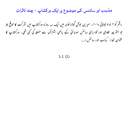
مذہب اور سائنس کے موضوع پر ایک ورکشاپ ۔ چند تاثرات
راقم کو ۳ تا ۵ جولائی ۲۰۱۷ء، میرین ہوٹل گوجرانوالہ میں ایک سہ روزہ ورکشاپ میں شرکت کا موقع ملا
جو الشریعہ اکادمی اور خوارزمی سائنس سوسائٹی کے باہمی اشتراک سے منعقد کی گئی تھی۔ ورکشاپ کا
عنوان تھا: ’’مذہب اور سائنس:...
1-1 (1)