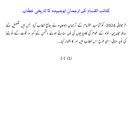
کتائب القسام کے ترجمان ابوعبیدہ کا تاریخی خطاب
7 جولائی 2024ء کو کتائب القسام کے ترجمان ابوعبیدہ نے جامع خطاب کیا، جس میں تفصیل کے
ساتھ مجاہدین، غزہ کے عوام کی کامیابیوں کی نوید سناتے ہوئے دشمن کے کبر و نخوت کے ٹوٹنے
کی نوید سنائی، اسی طرح اس خطاب میں امر کا اظہار کیا...
1-1 (1)