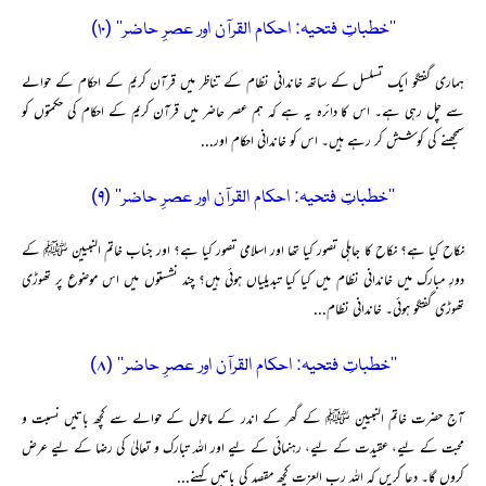
’’خطباتِ فتحیہ: احکام القرآن اور عصرِ حاضر‘‘ (۱۰)
ہماری گفتگو ایک تسلسل کے ساتھ خاندانی نظام کے تناظر میں قرآن کریم کے احکام کے حوالے
سے چل رہی ہے۔ اس کا دائرہ یہ ہے کہ ہم عصر حاضر میں قرآن کریم کے احکام کی حکمتوں کو
سمجھنے کی کوشش کر رہے ہیں۔ اس کو خاندانی احکام اور...
’’خطباتِ فتحیہ: احکام القرآن اور عصرِ حاضر‘‘ (۹)
نکاح کیا ہے؟ نکاح کا جاہلی تصور کیا تھا اور اسلامی تصور کیا ہے؟ اور جناب خاتم النبیین ﷺ کے
دورِ مبارک میں خاندانی نظام میں کیا کیا تبدیلیاں ہوئی ہیں؟ چند نشستوں میں اس موضوع پر تھوڑی
تھوڑی گفتگو ہوئی۔ خاندانی نظام...
’’خطباتِ فتحیہ: احکام القرآن اور عصرِ حاضر‘‘ (۸)
آج حضرت خاتم النبیین ﷺ کے گھر کے اندر کے ماحول کے حوالے سے کچھ باتیں نسبت و
محبت کے لیے، عقیدت کے لیے، رہنمائی کے لیے اور اللہ تبارک و تعالیٰ کی رضا کے لیے عرض
کروں گا۔ دعا کریں کہ اللہ رب العزت کچھ مقصد کی باتیں کہنے...