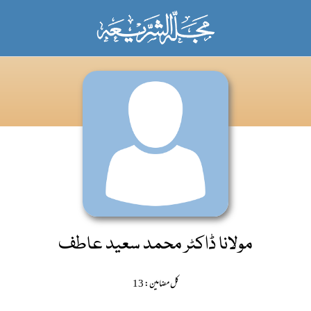
مولانا ڈاکٹر محمد سعید عاطف
کل مضامین: 13