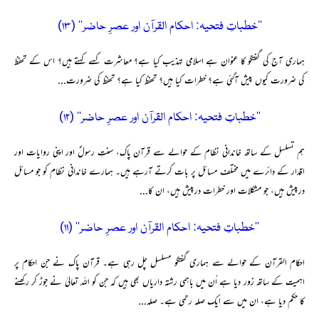
’’خطباتِ فتحیہ: احکام القرآن اور عصرِ حاضر‘‘ (۱۳)
ہماری آج کی گفتگو کا عنوان ہے اسلامی تہذیب کیا ہے؟ معاشرت کسے کہتے ہیں؟ اس کے تحفظ
کی ضرورت کیوں پیش آگئی ہے؟ خطرات کیا ہیں؟ تحفظ کیا ہے؟ تحفظ کی ضرورت...
’’خطباتِ فتحیہ: احکام القرآن اور عصرِ حاضر‘‘ (۱۲)
ہم تسلسل کے ساتھ خاندانی نظام کے حوالے سے قرآن پاک، سنتِ رسولؐ اور اپنی روایات اور
اقدار کے دائرے میں مختلف مسائل پر بات کرتے آرہے ہیں۔ ہمارے خاندانی نظام کو جو مسائل
درپیش ہیں، جو مشکلات اور خطرات درپیش ہیں، ان کا...
’’خطباتِ فتحیہ: احکام القرآن اور عصرِ حاضر‘‘ (۱۱)
احکام القرآن کے حوالے سے ہماری گفتگو مسلسل چل رہی ہے۔ قرآن پاک نے جن احکام پر
اہمیت کے ساتھ زور دیا ہے اُن میں باہمی رشتہ داریاں بھی ہیں کہ جن کو اللہ تعالیٰ نے جوڑ کر رکھنے
کا حکم دیا ہے، ان میں سے ایک صلہ رحمی ہے۔ صلہ...