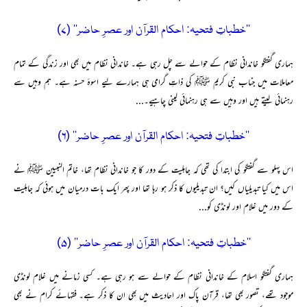
’’خطباتِ فتحیہ: احکام القرآن اور عصرِ حاضر‘‘ (۷)
ہماری گفتگو خاندانی نظام کے حوالے سے چل رہی ہے۔ خاندانی نظام میں بھی اور زندگی کے تمام
معاملات میں جناب نبی کریم ﷺ کی ذاتِ گرامی ہی ہمارے لیے اسوۂ حسنہ ہے۔ ہم وہیں سے
رہنمائی لیتے ہیں اور وہیں سے ہی رہنمائی لینی چاہیے۔...
’’خطباتِ فتحیہ: احکام القرآن اور عصرِ حاضر‘‘ (۶)
اس پہلو سے گفتگو کی ابتدا کی تھی کہ جاہلیت کے دور کا جو خاندانی نظام تھا، خاتم النبیین ﷺ نے
اس میں کیا تبدیلیاں کیں؟ ان تبدیلیوں کا ذکر ہو رہا تھا اور پھر ایک بات درمیان میں ہوئی کہ جاہلیت
کے دور میں غلام اور لونڈی کو...
’’خطباتِ فتحیہ: احکام القرآن اور عصرِ حاضر‘‘ (۵)
ہماری گفتگو اسلام کے خاندانی نظام کے حوالے سے ہو رہی ہے۔ کسی زمانے میں غلام لونڈی
موجود تھے، تصور بھی تھا، قرآن پاک اور احادیث میں بھی ان کا ذکر ہے۔ فقہائے کرام نے بھی