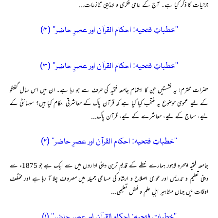
جزئیات کا ذکر کیا ہے۔ آج کے عالمی فکری و تہذیبی تنازعات...
’’خطباتِ فتحیہ: احکام القرآن اور عصرِ حاضر‘‘ (۴)
’’خطباتِ فتحیہ: احکام القرآن اور عصرِ حاضر‘‘ (۳)
حضرات محترم! یہ نشستیں جن کا اہتمام جامعہ فتحیہ کی طرف سے ہو رہا ہے۔ ان میں اس سال گفتگو
کے لیے عمومی موضوع یہ منتخب کیا گیا ہے کہ قرآن پاک کے معاشرتی احکام کیا ہیں؟ سوسائٹی کے
لیے، سماج کے لیے، معاشرے کے لیے، قرآن پاک...
’’خطباتِ فتحیہ: احکام القرآن اور عصرِ حاضر‘‘ (۲)
جامعہ فتحیہ اچھرہ لاہور ہمارے خطے کے قدیم ترین دینی اداروں میں سے ایک ہے جو 1875ء سے
دینی تعلیم و تدریس اور عوامی اصلاح و ارشاد کی مساعی جمیلہ میں مصروف چلا آ رہا ہے اور مختلف
اوقات میں جہاں مشاہیر اہلِ علم و فضل تعلیمی...
’’خطباتِ فتحیہ: احکام القرآن اور عصرِ حاضر‘‘ (۱)