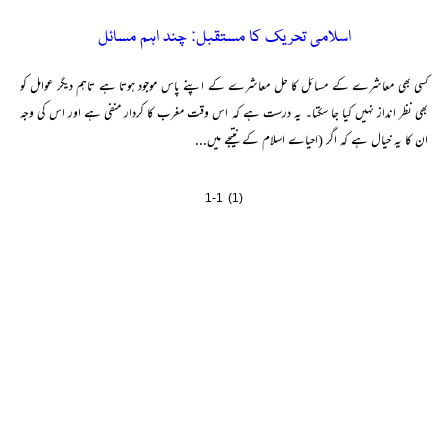
اسلامی تحریک کا مستقبل: چند اہم مسائل
کسی بھی معاشرے کے مسائل کا حل معاشرے کے اپنے پاس موجود ہوتا ہے تاہم دیگر عوامل کو
بھی نظر انداز نہیں کیا جا سکتا۔ یہ درست ہے کہ اس وقت مغرب کا کردار منفی ہے اور اس کی وجہ
ان کا یہ خیال ہے کہ اگر (احیاے اسلام کے نتیجے میں...
1-1 (1)