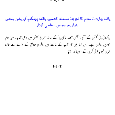
پاک بھارت تصادم کا تجزیہ: مسئلہ کشمیر، واقعہ پہلگام، آپریشن سِندور،
بنیانٌ مرصوص، عالمی کردار
پاکستانی ہائی کمیشن کے ’’نیوز ایجنسی آف نائجیریا‘‘ کے ساتھ انٹرویو سیشن میں خوش آمدید۔ میرا نام
مورین اوکون ہے۔ اس قسط میں ہم آپ کے سامنے بین الاقوامی حقائق کے حوالے سے تازہ
ترین تجزیہ پیش کریں گے، جیسا کہ ایشیا،...
1-1 (1)