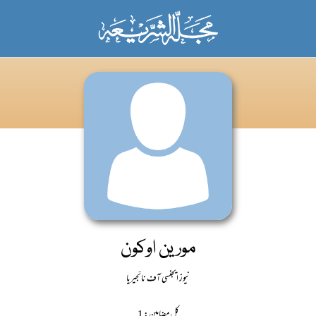
مورین اوکون
نیوز ایجنسی آف نائجیریا
کل مضامین: 1