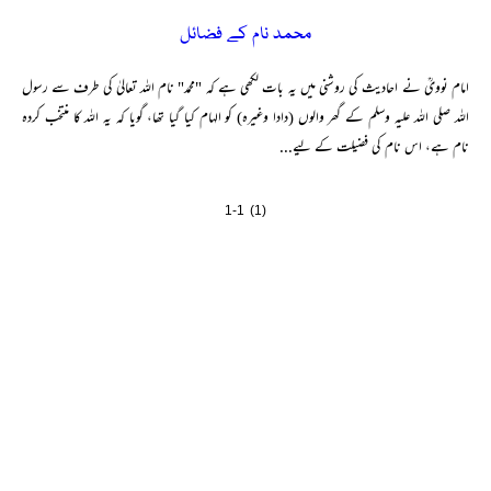
محمد نام کے فضائل
امام نوویؒ نے احادیث کی روشنی میں یہ بات لکھی ہے کہ "محمد" نام اللہ تعالیٰ کی طرف سے رسول
اللہ صلی اللہ علیہ وسلم کے گھر والوں (دادا وغیرہ) کو الہام کیا گیا تھا، گویا کہ یہ اللہ کا منتخب کردہ
نام ہے، اس نام کی فضیلت کے لیے...
1-1 (1)