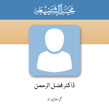
ڈاکٹر فضل الرحمٰن
کل مضامین: 2