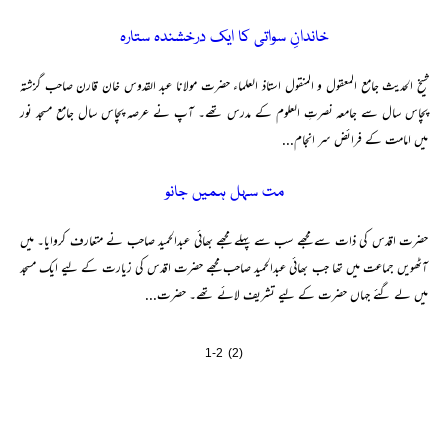
خاندانِ سواتی کا ایک درخشندہ ستارہ
شیخ الحدیث جامع المعقول و المنقول استاذ العلماء حضرت مولانا عبد القدوس خان قارن صاحب گزشتہ
پچاس سال سے جامعہ نصرتِ العلوم کے مدرس تھے۔ آپ نے عرصہ پچاس سال جامع مسجد نور
میں امامت کے فرائض سر انجام...
مت سہل ہمیں جانو
حضرت اقدس کی ذات سے مجھے سب سے پہلے مجھے بھائی عبدالحمید صاحب نے متعارف کروایا۔ میں
آٹھویں جماعت میں تھا جب بھائی عبدالحمید صاحب مجھے حضرت اقدس کی زیارت کے لیے ایک مسجد
میں لے گئے جہاں حضرت کے لیے تشریف لائے تھے۔ حضرت...
1-2 (2)