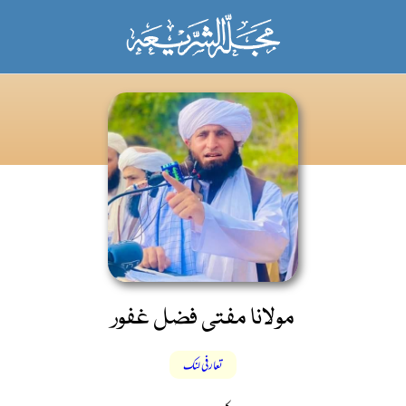
مولانا مفتی فضل غفور
تعارفی لنک