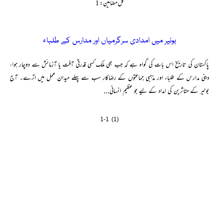
کل مضامین: 1
بونیر میں امدادی سرگرمیاں اور مدارس کے طلباء
پاکستان کی تاریخ اس بات کی گواہ ہے کہ جب بھی ملک کسی قدرتی آفت یا آزمائش سے دوچار ہوا،
دینی مدارس کے طلباء اور مذہبی جماعتوں کے رضاکار سب سے پہلے میدان عمل میں اترے۔ آج
بونیر کے متاثرین کی امداد کے لیے جو عظیم انسانی...
1-1 (1)