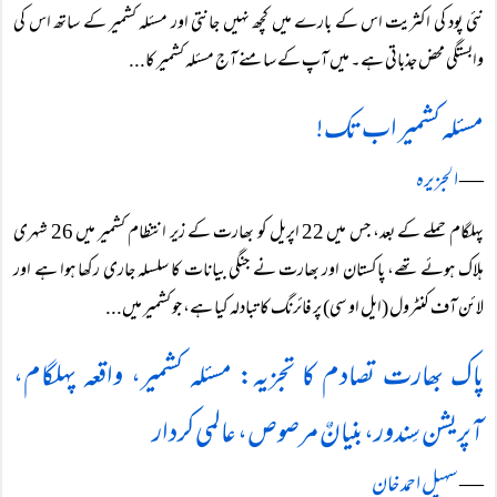
نئی پود کی اکثریت اس کے بارے میں کچھ نہیں جانتی اور مسئلہ کشمیر کے ساتھ اس کی
وابستگی محض جذباتی ہے۔ میں آپ کے سامنے آج مسئلہ کشمیر کا...
مسئلہ کشمیر اب تک!
―
الجزیرہ
پہلگام حملے کے بعد، جس میں 22 اپریل کو بھارت کے زیر انتظام کشمیر میں 26 شہری
ہلاک ہوئے تھے، پاکستان اور بھارت نے جنگی بیانات کا سلسلہ جاری رکھا ہوا ہے اور
لائن آف کنٹرول (ایل او سی) پر فائرنگ کا تبادلہ کیا ہے، جو کشمیر میں...
پاک بھارت تصادم کا تجزیہ: مسئلہ کشمیر، واقعہ پہلگام،
آپریشن سِندور، بنیانٌ مرصوص، عالمی کردار
―
سہیل احمد خان