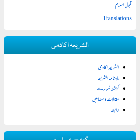
قبولِ اسلام
Translations
الشریعہ اکادمی
الشریعہ اکادمی
ماہنامہ الشریعہ
گزشتہ شمارے
مقالات و مضامین
رابطہ