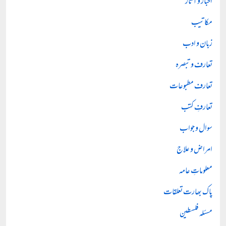
اخبار و آثار
مکاتیب
زبان و ادب
تعارف و تبصرہ
تعارف مطبوعات
تعارفِ کتب
سوال و جواب
امراض و علاج
معلوماتِ عامہ
پاک بھارت تعلقات
مسئلہ فلسطین