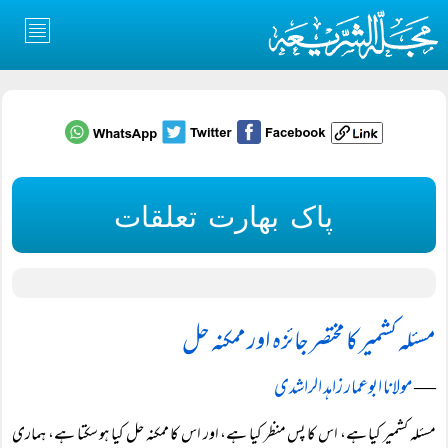
پاک بھارت تعلقات
مسئلہ کشمیر کا مختصر جائزہ اور ممکنہ حل
―
مولانا ابوعمار زاہد الراشدی
مسئلہ کشمیر کیا ہے، اس کا پس منظر کیا ہے، اور اس کا ممکنہ حل کیا ہو سکتا ہے، ہماری