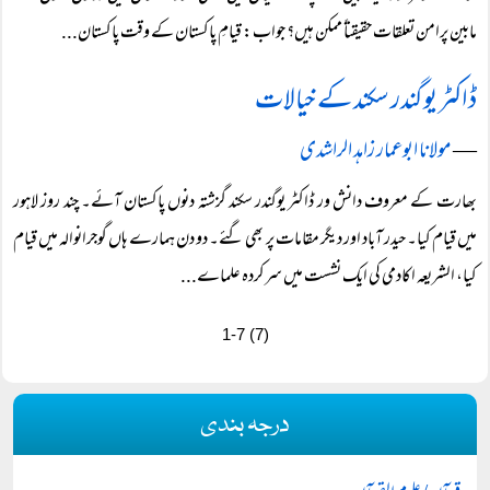
مابین پرامن تعلقات حقیقتاً ممکن ہیں؟ جواب: قیامِ پاکستان کے وقت پاکستان...
ڈاکٹر یوگندر سکند کے خیالات
―
مولانا ابوعمار زاہد الراشدی
بھارت کے معروف دانش ور ڈاکٹر یوگندر سکند گزشتہ دنوں پاکستان آئے۔ چند روز لاہور
میں قیام کیا۔ حیدر آباد اور دیگر مقامات پر بھی گئے۔ دو دن ہمارے ہاں گوجرانوالہ میں قیام
کیا، الشریعہ اکادمی کی ایک نشست میں سرکردہ علماے...
1-7 (7)
درجہ بندی