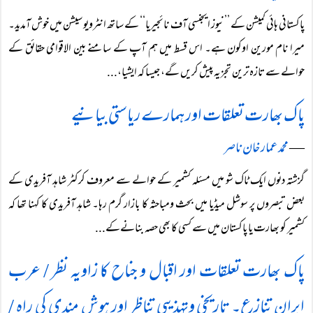
پاکستانی ہائی کمیشن کے ’’نیوز ایجنسی آف نائجیریا‘‘ کے ساتھ انٹرویو سیشن میں خوش آمدید۔
میرا نام مورین اوکون ہے۔ اس قسط میں ہم آپ کے سامنے بین الاقوامی حقائق کے
حوالے سے تازہ ترین تجزیہ پیش کریں گے، جیسا کہ ایشیا،...
پاک بھارت تعلقات اور ہمارے ریاستی بیانیے
―
محمد عمار خان ناصر
گزشتہ دنوں ایک ٹاک شو میں مسئلہ کشمیر کے حوالے سے معروف کرکٹر شاہد آفریدی کے
بعض تبصروں پر سوشل میڈیا میں بحث ومباحثہ کا بازار گرم رہا۔ شاہد آفریدی کا کہنا تھا کہ
کشمیر کو بھارت یا پاکستان میں سے کسی کا بھی حصہ بنانےکے...
پاک بھارت تعلقات اور اقبال و جناح کا زاویہ نظر / عرب
ایران تنازع۔ تاریخی وتہذیبی تناظر اور ہوش مندی کی راہ /