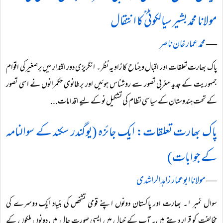
مولانا محمد بشیر سیالکوٹی ؒ کا انتقال
―
محمد عمار خان ناصر
پاک بھارت تعلقات اور اقبال و جناح کا زاویہ نظر۔ انگریزی دور اقتدار میں برصغیر کی اقوام
جمہوریت کے جدید مغربی تصور سے روشناس ہوئیں اور برطانوی حکمرانوں نے اسی تصور
کے تحت ہندوستان کے سیاسی نظام کی تشکیل نو کے لیے اقدامات...
پاک بھارت تعلقات: ایک جائزہ (یوگندر سکند کے سوالنامہ
کے جوابات)
―
مولانا ابوعمار زاہد الراشدی
سوال نمبر ۱۔ بھارت اور پاکستان دونوں اپنے قومی تشخص کی بنیاد ایک دوسرے کی
مخالفت کو قرار دیتے ہیں۔ آپ کے خیال میں ایسی صورت حال میں دونوں ملکوں کے