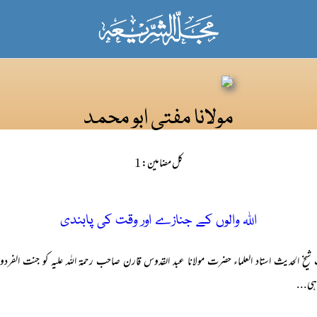
مولانا مفتی ابو محمد
کل مضامین: 1
اللہ والوں کے جنازے اور وقت کی پابندی
سنت شیخ الحدیث استاد العلماء حضرت مولانا عبد القدوس قارن صاحب رحمۃ اللہ علیہ کو جنت الف
ہی...