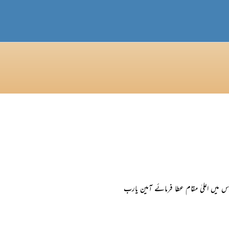
ردوس میں اعلیٰ مقام عطا فرمائے آمین یارب