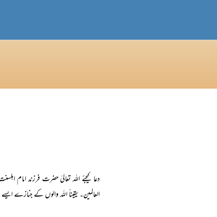
دعا کیجئے اللہ تعالیٰ حضرت فرزند امام اہل
العالمین۔ یقیناً اللہ والوں کے جنازے ایسے 