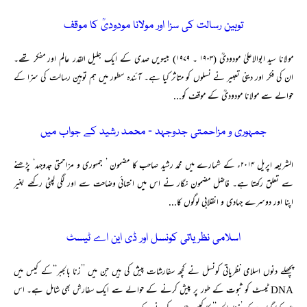
توہین رسالت کی سزا اور مولانا مودودیؒ کا موقف
مولانا سید ابوالاعلیٰ مودودیؒ (۱۹۰۳ ۔ ۱۹۷۹) بیسویں صدی کے ایک جلیل القدر عالم اور مفکر تھے۔
ان کی فکر اور دینی تعبیر نے نسلوں کو متاثر کیا ہے۔ آئندہ سطور میں ہم توہین رسالت کی سزا کے
حوالے سے مولانا مودودیؒ کے موقف کو...
جمہوری و مزاحمتی جدوجہد ۔ محمد رشید کے جواب میں
الشریعہ اپریل ۲۰۱۴ء کے شمارے میں محمد رشید صاحب کا مضمون ’ جمہوری و مزاحمتی جدوجہد‘ پڑھنے
سے تعلق رکھتا ہے۔ فاضل مضمون نگار نے اس میں انتہائی وضاحت سے اور لگی لپٹی رکھے بغیر
اپنا اور دوسرے جہادی و انقلابی لوگوں کا...
اسلامی نظریاتی کونسل اور ڈی این اے ٹیسٹ
پچھلے دنوں اسلامی نظریاتی کونسل نے کچھ سفارشات پیش کی ہیں جن میں ’’زنا بالجبر‘‘کے کیس میں
DNA ٹیسٹ کو ثبوت کے طور پر پیش کرنے کے حوالے سے ایک سفارش بھی شامل ہے۔ اس