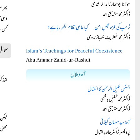
مولانا ابوعمار زاہد الراشدی
پھر س
ڈاکٹر محمد مشتاق احمد
وہی ک
ٹرمپ کی غزہ مجلسِ امن — کیا عالمی نظام بکھر رہا ہے؟
کس س
ڈاکٹر محمد غطریف شہباز ندوی
سوا
Islam`s Teachings for Peaceful Coexistence
Abu Ammar Zahid-ur-Rashdi
آہ و ملال
اخذ ک
جسٹس خلیل الرحمٰن کا انتقال
ڈاکٹر محمد طفیل ہاشمی
ڈاکٹر محمد مشتاق احمد
لیکن 
آہ! سید سلمان گیلانی
محض ا
پروفیسر ڈاکٹر جاوید اقبال