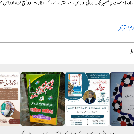
سادساً: سلف کی تفسیر تک رسائی اور اس سے استفادے کے امکانات کو وسیع کرنا، اور اس مق
لوم القرآن
اط