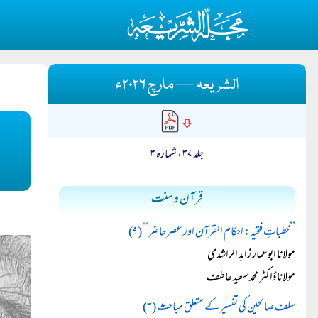
الشریعہ — مارچ ۲۰۲۶ء
جلد ۳۷ ، شمارہ ۳
قرآن و سنت
’’خطباتِ فتحیہ: احکام القرآن اور عصرِ حاضر‘‘ (۹)
مولانا ابوعمار زاہد الراشدی
مولانا ڈاکٹر محمد سعید عاطف
سلف صالحین کی تفسیر کے متعلق مباحث (۳)