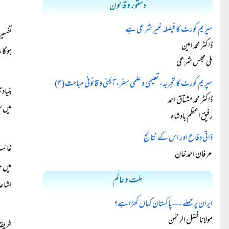
دستور و قانون
سپریم کورٹ کا فیصلہ غیر شرعی ہے
تفسیر
ڈاکٹر محمد امین
ہوگا،
ملی مجلس شرعی
سپریم کورٹ کا تجربہ، تعلیمی و علمی سفر، آئینی و قانونی مباحث (۴)
بنیاد
ڈاکٹر محمد مشتاق احمد
میں س
رفیق اعظم بادشاہ
ذاتی دفاع اور اس کے نتائج
غائب 
عرفان احمد خان
میں م
مِلت و عالَم
اشاعا
ایران پر حملے — پاکستان کہاں کھڑا ہے؟
مولانا فضل الرحمٰن
طریقہ