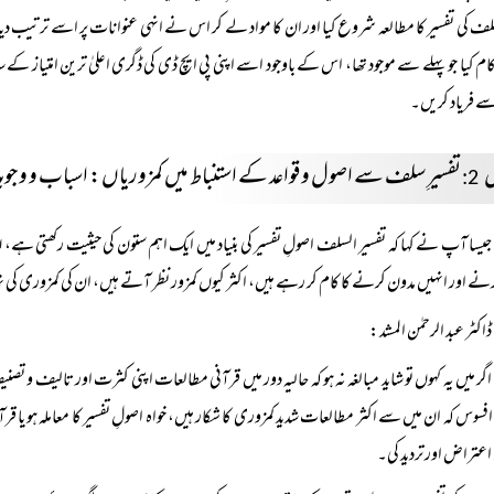
لف کی تفسیر کا مطالعہ شروع کیا اور ان کا مواد لے کر اس نے انہی عنوانات پر اسے ترت
ام کیا جو پہلے سے موجود تھا، اس کے باوجود اسے اپنی پی ایچ ڈی کی ڈگری اعلیٰ ترین امتیاز ک
ے فریاد کریں۔
ل
تفسیرِ سلف سے اصول و قواعد کے استنباط میں کمزوریاں: اسباب و وجو
2:
جیسا آپ نے کہا کہ تفسیر السلف اصولِ تفسیر کی بنیاد میں ایک اہم ستون کی حیثیت رکھتی ہے، لہ
رنے اور انہیں مدون کرنے کا کام کر رہے ہیں، اکثر کیوں کمزور نظر آتے ہیں، ان کی کمزوری کی ن
ڈاکٹر عبد الرحمٰن المشد:
اگر میں یہ کہوں تو شاید مبالغہ نہ ہو کہ حالیہ دور میں قرآنی مطالعات اپنی کثرت اور تالیف و تصن
افسوس کہ ان میں سے اکثر مطالعات شدید کمزوری کا شکار ہیں، خواہ اصولِ تفسیر کا معاملہ ہو یا ق
عتراض اور تردید کی۔