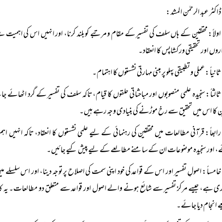
ڈاکٹر عبد الرحمٰن المشد:
اولاً‌: محققین کے ہاں سلف کی تفسیر کے مقام و مرتبے کو بلند کرنا، اور انہیں اس کی اہمیت 
اروں اور تحقیقی ورکشاپس کا انعقاد۔
ثانیاً‌: عملی و تطبیقی پہلو پر مبنی مہارتی نشستوں کا اہتمام۔
ثالثاً‌: سنجیدہ علمی منصوبوں اور مباحثاتی حلقوں کا قیام، تاکہ سلف کی تفسیر کے گرد اٹھائ
ن کا اس میں تحقیق سے رخ موڑنے کی بنیادی وجہ رہے ہیں۔
رابعاً‌: قرآنی مطالعات میں محققین کی رہنمائی کے لیے علمی نشستوں کا انعقاد، تاکہ انہیں ا
 اور سنجیدہ موضوعات ان کے سامنے مطالعے کے لیے پیش کیے جائیں۔
خامساً‌: اصولِ تفسیر اور اس کے قواعد کی خود اپنی سمت کی اصلاح پر توجہ دینا، اور اس سلسل
ی ہے، جیسے مرکز تفسیر سے شائع ہونے والے اصول اور قواعد سے متعلق دو مطالعات۔ ی
 انجام دیا جائے۔