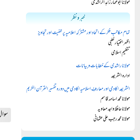
مولانا ابوعمار زاہد الراشدی
خبر و نظر
تمام مکاتبِ فکر کے اتحاد اور مشترکہ اعلامیہ پر تہنیت اور تجاویز
اظہر بختیار خلجی
تنظیمِ اسلامی
مولانا راشدی کے خطابات و بیانات
ادارہ الشریعہ
الشریعہ اکادمی اور معارفِ اسلامیہ اکادمی میں دورہ تفسیر القرآن الکریم
مولانا محمد اسامہ قاسم
مولانا حافظ واجد معاویہ
سوا
مولانا محمد رجب علی عثمانی