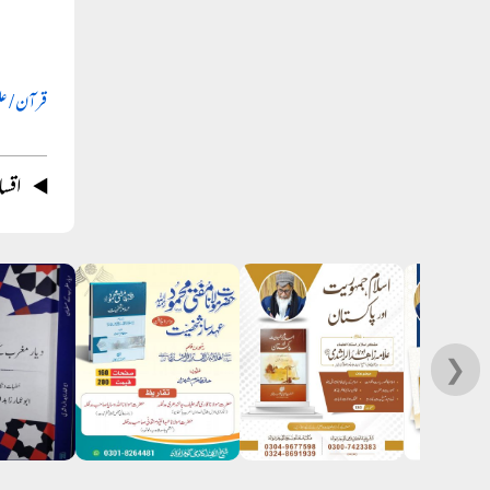
قرآن / ع
اقس
❯