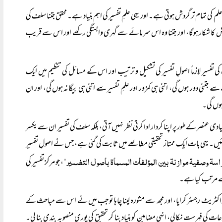
لم کی تمام تر گردش ہوتی ہے۔ اور یہی علمِ تفسیر کی اہم بنیاد ہے۔ محقق جتنا سلف کی
ہ لغزش کا شکار ہوگا، اور جتنا وہ اس سرمائے سے گہری وابستگی رکھے اور اس سے قریب
کی تفسیر لازماً‌ اصولِ تفسیر کی تشکیل و ترتیب اور اس کے مسائل کی تنظیم میں ایک
نی دور ہوں گی، اتنی ہی کمزور اور علمِ تفسیر سے اتنی ہی بیگانہ ہوں گی، اور ان
 ہوں گی۔
دی عنصر کے طور پر اپنا کردار ادا کرتی نظر نہیں آتی، بلکہ سلف کی تفسیر ان سے یکسر
ئیں۔ یہی بات ایک ممتاز تحقیقی مطالعے میں ثابت کی گئی ہے، جس نے اصولِ تفسیر
اسۃ وصفیۃ موازنۃ بین المؤلفات المسماۃ باصول التفسیر"
، جو مرکز تفسیر کی
اسے مرتب کیا ہے۔
کٹریٹ رجسٹر کرایا، اور مجھ سے مشورہ لینا چاہا تو جب میں نے اس سے مباحث کے
ات کی فہرست نکالی، انہی مضامین کو بنیاد بنا کر تحقیق کی پوری منصوبہ بندی بنا لی۔