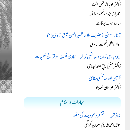
ڈاکٹر عبد الرحمٰن المشد
عمرانہ بنت نعمت اللہ
سارہ بنت برکات
آثار السنن از حضرت علامہ ظہیر احسن شوق نیموی (۳)
مولانا طلحہ نعمت ندوی
وجودِ باری تعالیٰ: سائنسی تناظر، الحادی فلسفہ اور قرآنی تعلیمات
ڈاکٹر مفتی ذبیح اللہ مجددی
قرآن اور سائنسی حقائق
ڈاکٹر عرفان شہزاد
عبادات و احکام
نمازِ تہجد — تشکر و عبودِیت کی مظہر
مولانا محمد طارق نعمان گڑنگی