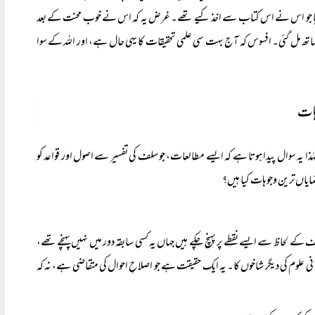
یب دیا جو اس نے اس کتاب سے اخذ کیے تھے۔ غرض یہ کہ اس نے خوب محنت کے بعد
ے ساتھ مل گئی۔ افسوس کہ آج بہت سی علمی تحقیقات کا یہی حال ہے، اور اللہ کے سوا
ہات
ٰذا یہ سوال پیدا ہوتا ہے کہ ایسے مطالعات، جو سلف کی تفسیر سے اصول اور قواعد کو
مایاں ترین وجوہات کیا ہیں؟
یف کے لحاظ سے ایسے نقطے پر پہنچ چکے ہیں جہاں یہ کسی سابقہ دور میں نہیں پہنچے تھے،
رآنی علوم کی دیگر شاخوں کا۔ یہ ایک حقیقت ہے جو اصلاحِ احوال کی متقاضی ہے، نہ کہ