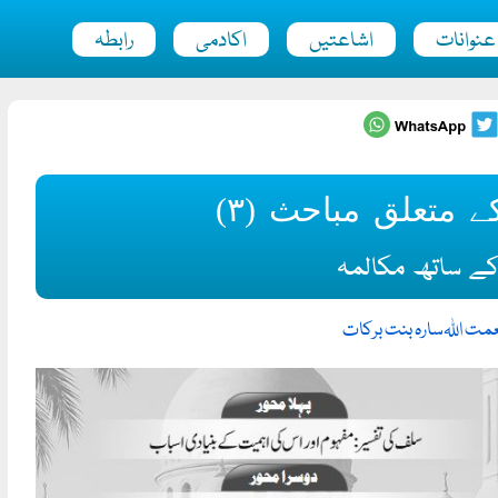
عنوانات
اشاعتیں
اکادمی
رابطہ
متعلق مباحث (۳)
 کے ساتھ مکالمہ
مت اللہ
سارہ بنت برکات