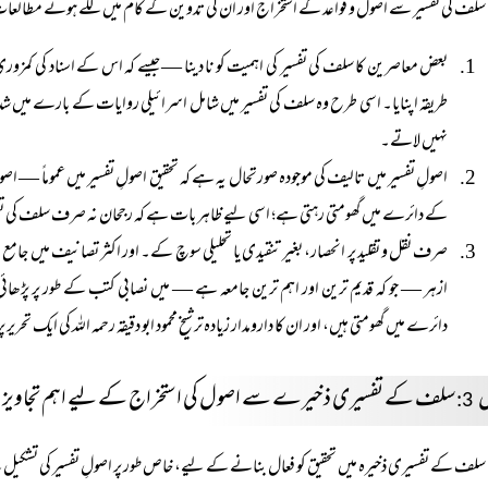
سلف کی تفسیر سے اصول و قواعد کے استخراج اور ان کی تدوین کے کام میں لگے ہوئے مطالعات 
بعض معاصرین کا سلف کی تفسیر کی اہمیت کو نا دینا — جیسے کہ اس کے اسناد کی کمزوری پ
طریقہ اپنایا۔ اسی طرح وہ سلف کی تفسیر میں شامل اسرائیلی روایات کے بارے میں شدید
نہیں لاتے۔
اصولِ تفسیر میں تالیف کی موجودہ صورتحال یہ ہے کہ تحقیق اصولِ تفسیر میں عموماً‌ —
کے دائرے میں گھومتی رہتی ہے؛ اسی لیے ظاہر بات ہے کہ رجحان نہ صرف سلف کی تف
صرف نقل و تقلید پر انحصار، بغیر تنقیدی یا تحلیلی سوچ کے۔ اور اکثر تصانیف میں جامع 
ازہر — جو کہ قدیم ترین اور اہم ترین جامعہ ہے — میں نصابی کتب کے طور پر پڑھائی ج
دائرے میں گھومتی ہیں، اور ان کا دارومدار زیادہ تر شیخ محمود ابو دقیقہ رحمہ اللہ کی ایک تحری
ل
سلف کے تفسیری ذخیرے سے اصول کی استخراج کے لیے اہم تجاویز
3:
سلف کے تفسیری ذخیرہ میں تحقیق کو فعال بنانے کے لیے، خاص طور پر اصولِ تفسیر کی تشکیل ک