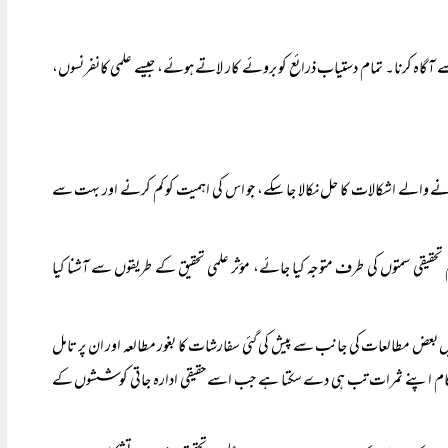
سے آگاہ کرنا۔ تمام دستیاب ذرائع کو بروئے کار لاتے ہوئے، جیسے علمی کانفرنسوں،
ے جانے والے اشکالات کا حل نکالا جا سکے، جو اس کی اہمیت کو کم کرنے اور بہت سے
ہم تحقیقی سمتوں کی طرف متوجہ کیا جائے، مؤثر علمی تحقیق کے طریقوں سے آشنا کیا
ے میں بعض مطالعات کی جانب سے پیش کی گئی سفارشات کا بغور مطالعہ اور ان پر تامل
ہ کام اپنے ثمرات تب ہی دے سکتا ہے جب اسے حقیقی ادارہ جاتی کوششوں کے