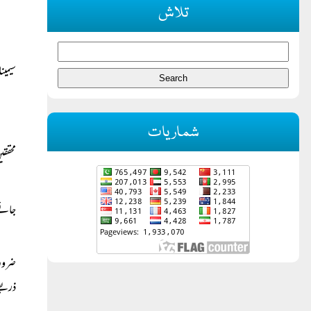
تلاش
سیمین
شماریات
محققی
جائے،
ضرور
ذریعے