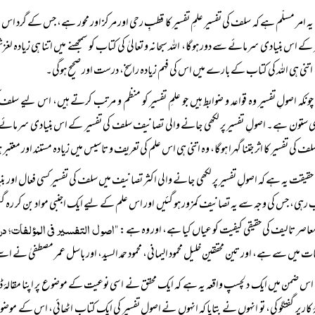
یہ امر مسلّم ہے کہ سلف کی تفسیر علمِ تفسیر کا قطبِ رحی اور مرکز اور محور ہے، جس کے گرد اس ع
 کے اس بنیادی سرمائے سے دور ہوگا، اللہ سبحانہ و تعالیٰ کی کتاب کو سمجھنے میں اتنا ہی زیاد
 اتنی ہی اللہ کی کتاب کے بارے میں اس کی فہم زیادہ راسخ، درست اور صحیح ہوگی۔
چونکہ اصولِ تفسیر وہ قواعد و ضوابط ہیں جو علمِ تفسیر کو منظم و مرتب کرتے ہیں، اس لیے سلف 
ی ستون ہے۔ اصولِ تفسیر پر لکھی جانے والی تصانیف سلف کی تفسیر کے اس بنیادی سرمائے سے جت
لف کی تفسیر کا اثر جتنا گہرا ہوگا، وہ اتنی ہی اس علم کی تعریف و تاسیس میں زیادہ مستند اور معتبر
حقیقت یہ ہے کہ اصولِ تفسیر پر لکھی جانے والی اکثر تصانیف میں سلف کی تفسیر کسی فعال اور بنیا
رہی، جس کی وجہ سے یہ تصانیف کمزور ہو گئیں اور اس علم کے لیے ایک اجنبی مواد بن کر رہ گ
"اصول التفسیر فی المؤلفات؛ در
عاصر تالیف کی حقیقی کیفیت کو عیاں کیا ہے، اور وہ ہے:
ت میں سے ہے، اور تین محققین خلیل محمود الیمانی، محمود حمد السید، اور باسل عمر مصطفیٰ نے 
اس ضمن میں ایک دلچسپ واقعہ یہ ہے کہ ایک محقق نے اسی نوعیت کے موضوع پر اپنا مقالۂ ڈا
ٔ کار پر گفتگو کی، تو انہوں نے بتایا کہ انہوں نے اصولِ تفسیر کی ایک کتاب اٹھائی، اس کے موضوع