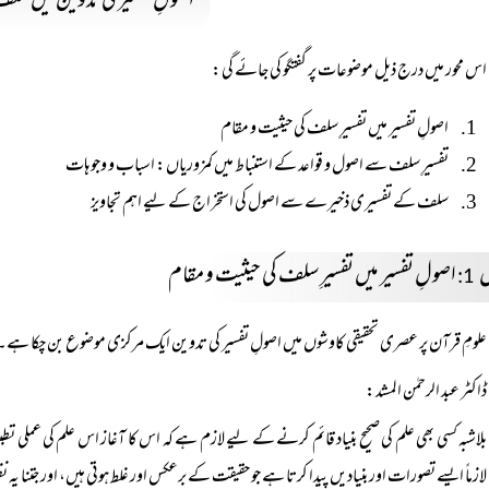
اصولِ تفسیر کی تدوین میں سلف ک
اس محور میں درج ذیل موضوعات پر گفتگو کی جائے گی:
اصولِ تفسیر میں تفسیرِ سلف کی حیثیت و مقام
تفسیرِ سلف سے اصول و قواعد کے استنباط میں کمزوریاں: اسباب و وجوہات
سلف کے تفسیری ذخیرے سے اصول کی استخراج کے لیے اہم تجاویز
ل
اصولِ تفسیر میں تفسیرِ سلف کی حیثیت و مقام
1:
علومِ قرآن پر عصری تحقیقی کاوشوں میں اصولِ تفسیر کی تدوین ایک مرکزی موضوع بن چکا ہے۔ آپ
ڈاکٹر عبد الرحمٰن المشد:
بلاشبہ کسی بھی علم کی صحیح بنیاد قائم کرنے کے لیے لازم ہے کہ اس کا آغاز اس علم کی عملی تط
 لازماً‌ ایسے تصورات اور بنیادیں پیدا کرتا ہے جو حقیقت کے برعکس اور غلط ہوتی ہیں، اور جتنا ی