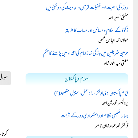
روزہ کی اہمیت اور فضیلت قرآن و احادیث کی روشنی میں
مفتی نصیر احمد
زکوٰۃ کے احکام و مسائل اور حساب کا طریقہ
مولانا محمد الیاس گھمن
حرمین شریفین میں وِتر کی نماز امام کی اقتداء میں پڑھنے کا حکم
مفتی سید انور شاہ
سوا
اسلام و پاکستان
قیامِ پاکستان: بنیادِ فکر، راہِ عمل، منزلِ مقصود (۲)
پروفیسر خورشید احمد
ہمارا تعلیمی نظام اور استعماری دور کے اثرات
ڈاکٹر محمد عمار خان ناصر
کرنا،