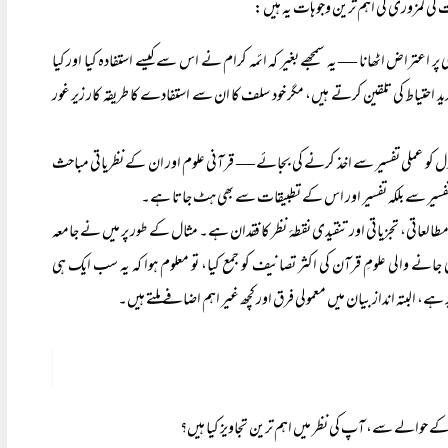
کی کمزوری کی اہم ترین وجوہات یہ ہیں:
ر اعتراض اٹھانا — یہ سمجھے بغیر کہ ائمہ کرام نے اس سے کیسے استفادہ کیا اور کیا
 احتیاط کی تلقین کرتے ہیں، مگر خود سلف کا ان سے استفادے کا طریقہ کار زیر غور
 اصول کو عملی تفسیر سے اخذ کرنے کی بجائے — قرآنی علوم اور ان کے نظریاتی مباحث
سیر سے بلکہ تفسیر اور اس کے تطبیقات سے بھی ہٹ جاتا ہے۔
مطالعاتی، تجزیاتی اور تنقیدی نقطۂ نظر کا فقدان ہے۔ مثال کے طور پر میں نے جامعہ
انے والی علومِ قرآن کی اکثر تصانیف کو جمع کیا، تو معلوم ہوا کہ یہ سب ایک ہی
ر پر ہے، البتہ انداز بیان میں معمولی فرق اور کچھ غیر اہم اضافے ملتے ہیں۔
ے حوالے سے، آپ کی نظر میں اہم ترین تجاویز کیا ہیں؟