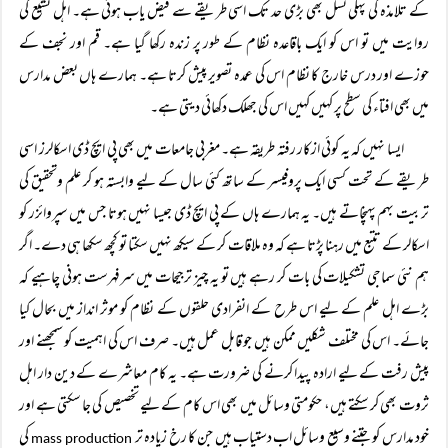
کے تلامذہ کی پہلی نسل بھی بڑی حد تک اسی طریقے سے فیض یاب ہوئی ہے۔ اہل تشیع کی
روایت میں تو اس کو ایک باقاعدہ نظام کے طور پر زندہ رکھا گیا ہے۔ قم اور نجف کے
حوزے اور درس خارج کا نظام اس کی عمدہ تصویر پیش کرتا ہے۔ ہمارے ہاں بعض مدارس
میں بھی افتاء کی سطح پر کہیں کہیں اس کی جھلک دکھائی دیتی ہے۔
ایسا نہیں کہ یہ کوئی ازکار رفتہ طریقہ ہے۔ مغربی جامعات میں بھی پی ایچ ڈی اسکالرز اسی
طریقے کے تحت کسی ایک پروفیسر کے ساتھ کئی سال کے لیے وابستہ ہو کر علم وتحقیق کی
تربیت بہم پہنچاتے ہیں۔ یہ ہمارے ہاں کے پی ایچ ڈی جیسا نہیں ہوتا جس میں سپروائزر کو
اسکالر کے تتبع میں رہنا پڑتا ہے کہ وہ ملاقات کر کے سیکھ نہیں سکتا تو کچھ سکھا ہی دے۔ اگر
ہم نئی سماجی تشکیلات کی بات کر رہے ہیں تو یہ چیز ترجیحات میں سرفہرست ہونی چاہیے کہ
بڑے اہل علم کے لیے اس طرح کے انفرادی حلقوں کے نظام کو موثر انداز میں بحال کیا
جائے۔ اس کی مختلف شکلیں ممکن ہیں جو قابل عمل ہیں۔ صرف اس کی اہمیت کو سمجھنے اور
پیش رفت کے لیے ارادہ پیدا کرنے کی ضرورت ہے۔ یہ کام معاشرے کے دین دار اہل
ثروت بھی کر سکتے ہیں، حکومتی وسائل میں بھی اس کام کے لیے تخصیص کی جا سکتی ہے اور
خود مدارس کو جتنے وسیع وسائل اب دستیاب ہیں جن کا رخ زیادہ تر
کی
mass production