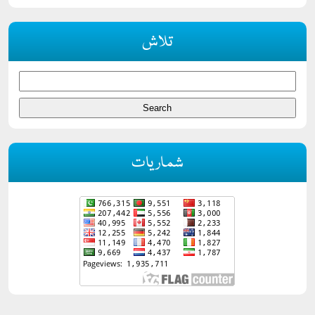
تلاش
شماریات