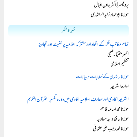
پروفیسر ڈاکٹر جاوید اقبال
مولانا ابوعمار زاہد الراشدی
خبر و نظر
تمام مکاتبِ فکر کے اتحاد اور مشترکہ اعلامیہ پر تہنیت اور تجاویز
اظہر بختیار خلجی
تنظیمِ اسلامی
مولانا راشدی کے خطابات و بیانات
ادارہ الشریعہ
الشریعہ اکادمی اور معارفِ اسلامیہ اکادمی میں دورہ تفسیر القرآن الکریم
مولانا محمد اسامہ قاسم
مولانا حافظ واجد معاویہ
مولانا محمد رجب علی عثمانی