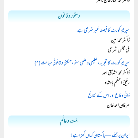
ڈاکٹر محمد عمار خان ناصر
دستور و قانون
سپریم کورٹ کا فیصلہ غیر شرعی ہے
ڈاکٹر محمد امین
ملی مجلس شرعی
سپریم کورٹ کا تجربہ، تعلیمی و علمی سفر، آئینی و قانونی مباحث (۴)
ڈاکٹر محمد مشتاق احمد
رفیق اعظم بادشاہ
ذاتی دفاع اور اس کے نتائج
عرفان احمد خان
مِلت و عالَم
ایران پر حملے — پاکستان کہاں کھڑا ہے؟