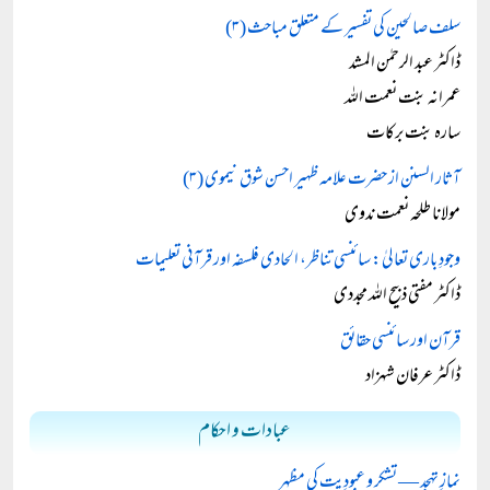
سلف صالحین کی تفسیر کے متعلق مباحث (۳)
ڈاکٹر عبد الرحمٰن المشد
عمرانہ بنت نعمت اللہ
سارہ بنت برکات
آثار السنن از حضرت علامہ ظہیر احسن شوق نیموی (۳)
مولانا طلحہ نعمت ندوی
وجودِ باری تعالیٰ: سائنسی تناظر، الحادی فلسفہ اور قرآنی تعلیمات
ڈاکٹر مفتی ذبیح اللہ مجددی
قرآن اور سائنسی حقائق
ڈاکٹر عرفان شہزاد
عبادات و احکام
نمازِ تہجد — تشکر و عبودِیت کی مظہر