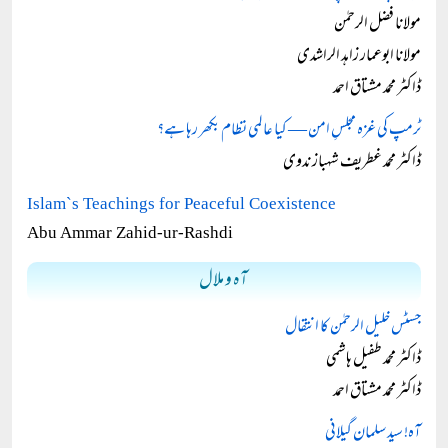
مولانا فضل الرحمٰن
مولانا ابوعمار زاہد الراشدی
ڈاکٹر محمد مشتاق احمد
ٹرمپ کی غزہ مجلسِ امن — کیا عالمی نظام بکھر رہا ہے؟
ڈاکٹر محمد غطریف شہباز ندوی
Islam`s Teachings for Peaceful Coexistence
Abu Ammar Zahid-ur-Rashdi
آہ و ملال
جسٹس خلیل الرحمٰن کا انتقال
ڈاکٹر محمد طفیل ہاشمی
ڈاکٹر محمد مشتاق احمد
آہ! سید سلمان گیلانی