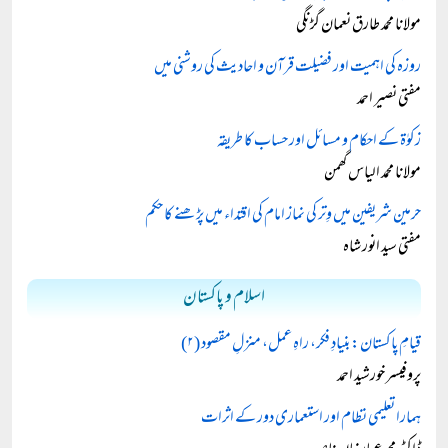
مولانا محمد طارق نعمان گڑنگی
روزہ کی اہمیت اور فضیلت قرآن و احادیث کی روشنی میں
مفتی نصیر احمد
زکوٰۃ کے احکام و مسائل اور حساب کا طریقہ
مولانا محمد الیاس گھمن
حرمین شریفین میں وِتر کی نماز امام کی اقتداء میں پڑھنے کا حکم
مفتی سید انور شاہ
اسلام و پاکستان
قیامِ پاکستان: بنیادِ فکر، راہِ عمل، منزلِ مقصود (۲)
پروفیسر خورشید احمد
ہمارا تعلیمی نظام اور استعماری دور کے اثرات