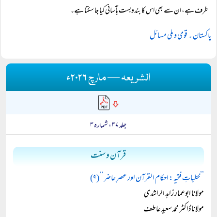
طرف ہے، ان سے بھی اس کا بندوبست بآسانی کیا جا سکتا ہے۔
پاکستان ۔ قومی و ملی مسائل
الشریعہ — مارچ ۲۰۲۶ء
جلد ۳۷ ، شمارہ ۳
قرآن و سنت
’’خطباتِ فتحیہ: احکام القرآن اور عصرِ حاضر‘‘ (۹)
مولانا ابوعمار زاہد الراشدی
مولانا ڈاکٹر محمد سعید عاطف