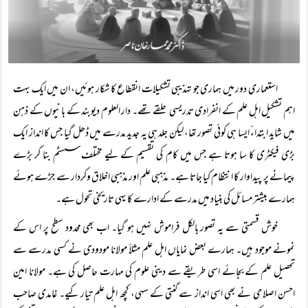
استعماری دور میں ہماری جو تہذیبی تشکیلات انقطاع کا شکار ہوئیں، ان میں ایک بہت
اہم تشکیل اہل علم کے انفرادی تدریسی حلقے تھے۔ دار العلوم دیوبند کے بانیوں کے ذہن
میں شاید ابتداءً‌ ایسا ہی کوئی تصور تھا، لیکن جلد ہی یہ جدید مدرسے میں ڈھل گیا جس کا انداز ایک
بڑی فیکٹری کا سا ہوتا ہے جس میں کام کی تقسیم کے لیے مختلف سسٹم بنا کر بڑے
پیمانے پر پیداوار کا انتظام کیا جاتا ہے۔ مذہبی علم اور مذہبی اخلاق وکردار سے جڑے ہوئے
ہمارے بیشتر مسائل کی بنیاد میں مدرسے کے ادارے کا یہی تاریخی تحول ہے۔
خوش قسمتی سے یہ تصور بالکل فراموش نہیں ہو گیا۔ اب بھی محدود سطح پر اس کے
نمونے موجود ہیں۔ ہمارے بعض نمایاں اہل علم مثلاً‌ مولانا مودودی نے کسی مدرسے سے
تحصیل علم کے بجائے اسی طریقے سے دینی علوم کی مہارت حاصل کی ہے۔ مولانا امین
احسن اصلاحی نے بھی اسی انداز سے گنتی کے سہی، کچھ اہل علم تیار کیے۔ غامدی صاحب