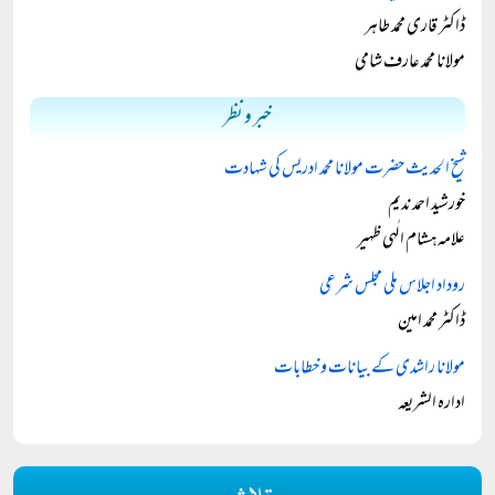
ڈاکٹر قاری محمد طاہر
مولانا محمد عارف شامی
خبر و نظر
شیخ الحدیث حضرت مولانا محمد ادریس کی شہادت
خورشید احمد ندیم
علامہ ہشام الٰہی ظہیر
روداد اجلاس ملی مجلس شرعی
ڈاکٹر محمد امین
مولانا راشدی کے بیانات و خطابات
ادارہ الشریعہ