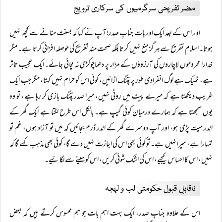
مضر تفریحی سرگرمیوں کی سرکاری ترویج
اور اس کے بعد ایک اور بات جنابِ صدر! آپ نے کہا کہ بسنت منانے سے کچھ نہیں
ہوتا۔ اسلام تفریح سے ہرگز منع نہیں کرتا بلکہ صحت مند تفریح کی حوصلہ افزائی کرتا ہے۔ مگر
خدارا محروموں لاچاروں کی آرزوؤں کے مزار پر دھماچوکڑی نہ مچائی جائے۔ ایک عجیب تاثر
ہے، ٹھیک ہے لوگ انفرادی طور پر پتنگ اڑائیں، کوئی اس کو حرام نہیں کہتا، مگر جب ایک
غریب دیکھتا ہے کہ میرے پیٹ میں روٹی نہیں، میرا صدر پتنگ بازی کر رہا ہے، تو وہ
یوں سمجھتا ہے کہ ہمارے درمیان کوئی گیپ ہے۔ بالکل اس طرح لگتا ہے ایک گھر کے
اندر میت پڑی ہو، اور آپ دوسرے گھر کے اندر ڈرم بجائیں کہ میں تو آزاد ہوں، غم تو
تمہارا ہے، میرا نہیں ہے۔ تو کوئی بھی اس کی اجازت نہیں دے گا، کوئی بھی مذہب کہے گا کہ
نہیں، اس کا احساس کیجیے، اس کی اشک شوئی کریں، اس کو سینے سے لگائیے۔
ناقابلِ قبول حکومتی لب و لہجہ
اس کے علاوہ جنابِ صدر، ایک بہت اہم بات جو ہم محسوس کرتے ہیں کہ بعض