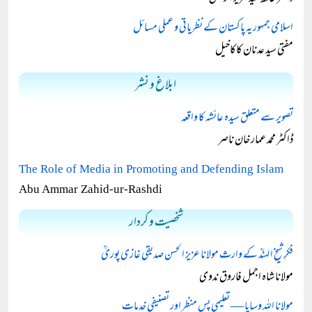
اسلامی جمہوریہ پاکستان کے نظریاتی و عملی مسائل
مفتی سید عدنان کاکاخیل
ابلاغ و نشر
تصویر سے متعلق سیدہ عائشہ کا واقعہ
ڈاکٹر محمد عمار خان ناصر
The Role of Media in Promoting and Defending Islam
Abu Ammar Zahid-ur-Rashdi
شخصیت و کردار
فکرِ شیخ الہندؒ کے وارث مولانا عزیز الحسن صدیقی غازی پوریؒ
مولانا شاہ اجمل فاروق ندوی
مولانا اللہ وسایا — تعلیمی پس منظر اور تصنیفی خدمات