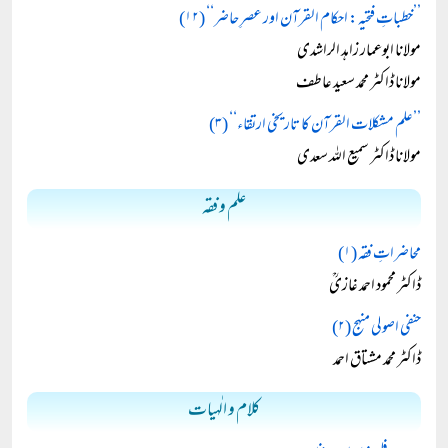
’’خطباتِ فتحیہ: احکام القرآن اور عصرِ حاضر‘‘ (۱۲)
مولانا ابوعمار زاہد الراشدی
مولانا ڈاکٹر محمد سعید عاطف
’’علم مشکلات القرآن کا تاریخی ارتقاء‘‘ (۳)
مولانا ڈاکٹر سمیع اللہ سعدی
علم و فقہ
محاضراتِ فقہ (۱)
ڈاکٹر محمود احمد غازیؒ
حنفی اصولی منہج (۲)
ڈاکٹر محمد مشتاق احمد
کلام و الٰہیات