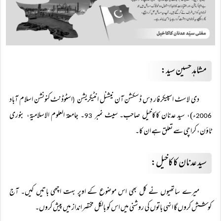
مشاہد حسین سید:
دی لاسٹ اسپیکر فار دِس ڈسکشن آن نیشنل انٹیگریشن
اسٹوڈنٹ کنونشن اسلام آباد
(
ء)، سید عدنان کاکاخیل صاحب۔ سیٹ نمبر
۔ جامعۃ العلوم الاسلامیۃ، بنوری
93
2006
ٹاؤن، کراچی سے تعلق ہے ان کا۔
سید عدنان کاکاخیل:
میرے ساتھیوں نے کل بھی اس موضوع کے اوپر بہت اچھی باتیں کیں۔ آج
کوشش کروں گا انہی باتوں کی روشنی میں اس کو بالکل مختصر انداز میں پیش کروں۔