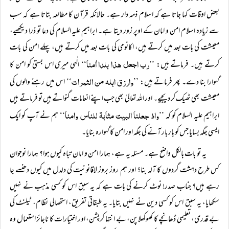
بعض اوقات کہا جاتا ہے کہ اسلام ذمہ دار ہے۔ حالانکہ قرآن کا مطالعہ بتاتا ہے کہ سب
سے زیادہ اسلام امن و امان کے اوپر زور دیتا ہے۔ ابراہیم علیہ السلام کی دعا تو ذرا دیکھیے،
معیشت کی بات بعد میں کرتے ہیں، اکانومی کی بات بعد میں کرتے ہیں، پہلے امن کی بات
’’رب اجعل ھذا بلدا اٰمنا‘‘
کرتے ہیں۔ فرماتے ہیں:
الٰہی میری اس بستی کو امن کا
’’وارزق اہلہ من الثمرات‘‘
گہوارا بنا دے۔ پھر فرماتے ہیں:
اس میں رہنے والوں کی
معیشت بھی ٹھیک کر دیجیے۔ اور اللہ تعالیٰ بھی جب اپنے انعامات گنواتے ہیں تو فرماتے ہیں
’’واذ جعلنا البیت مثابۃ للناس وامنا‘‘
ابراہیم علیہ السلام کو کہ
ہم نے آپ کو ایک
ایسی جگہ بسایا جس کو بار بار آنے کی جگہ اور امن کا گہوارہ بنایا۔
یہ تو بات بالکل واضح ہے۔ مسئلہ یہ ہے، ہمارا امن و امان تباہ کیوں ہوا؟ ہمارا نوجوان
کس طرح دہشت گردوں کا آلہ بنا؟ اور ہم روز بروز لاقانونیت کی دلدل میں کیوں دھنسے جا
رہے ہیں؟ جناب صدر! نوٹ کرنے کی بات ہے کہ یہ سبق اس کو کسی مذہب نے نہیں
سکھایا، یہ سبق اس کو کسی دین نے نہیں بتایا۔ یہ طبقاتی تفریق، استحصالی نظام، ٹیلنٹ کی
بے قدری، تعلیمی ڈھانچے کا کھوکھلاپن، بے انتہا کرپشن، اور اختیارات کا ناجائز استعمال وہ