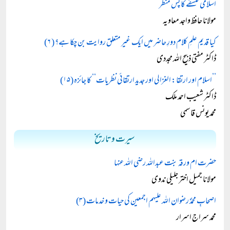
اسلامی فلسفے کا پس منظر
مولانا حافظ واجد معاویہ
کیا قدیم علمِ کلام دورِ حاضر میں ایک غیر متعلق روایت بن چکا ہے؟ ( ۶)
ڈاکٹر مفتی ذبیح اللہ مجددی
’’اسلام اور ارتقا: الغزالی اور جدید ارتقائی نظریات‘‘ کا جائزہ (۱۵)
ڈاکٹر شعیب احمد ملک
محمد یونس قاسمی
سیرت و تاریخ
حضرت ام ورقہ بنت عبداللہ رضی اللہ عنہا
مولانا جمیل اختر جلیلی ندوی
اصحابِ محمدؐ رضوان اللہ علیہم اجمعین کی حیات و خدمات (۳)
محمد سراج اسرار