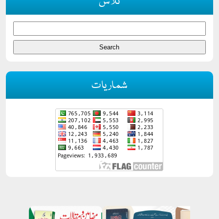
تلاش
شماریات