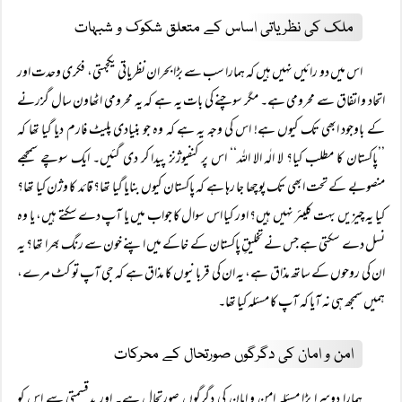
ملک کی نظریاتی اساس کے متعلق شکوک و شبہات
اس میں دو رائیں نہیں ہیں کہ ہمارا سب سے بڑا بحران نظریاتی یکجہتی، فکری وحدت اور
اتحاد و اتفاق سے محرومی ہے۔ مگر سوچنے کی بات یہ ہے کہ یہ محرومی اٹھاون سال گزرنے
کے باوجود ابھی تک کیوں ہے! اس کی وجہ یہ ہے کہ وہ جو بنیادی پلیٹ فارم دیا گیا تھا کہ
’’پاکستان کا مطلب کیا؟ لا الٰہ الا اللہ‘‘ اس پر کنفیوژنز پیدا کر دی گئیں۔ ایک سوچے سمجھے
منصوبے کے تحت ابھی تک پوچھا جا رہا ہے کہ پاکستان کیوں بنایا گیا تھا؟ قائد کا وژن کیا تھا؟
کیا یہ چیزیں بہت کلیئر نہیں ہیں؟ اور کیا اس سوال کا جواب میں یا آپ دے سکتے ہیں، یا وہ
نسل دے سکتی ہے جس نے تخلیقِ پاکستان کے خاکے میں اپنے خون سے رنگ بھرا تھا؟ یہ
ان کی روحوں کے ساتھ مذاق ہے، یہ ان کی قربانیوں کا مذاق ہے کہ جی آپ تو کٹ مرے،
ہمیں سمجھ ہی نہ آیا کہ آپ کا مسئلہ کیا تھا۔
امن و امان کی دگرگوں صورتحال کے محرکات
ہمارا دوسرا بڑا مسئلہ امن و امان کی دگرگوں صورتحال ہے۔ اور بدقسمتی سے اس کو