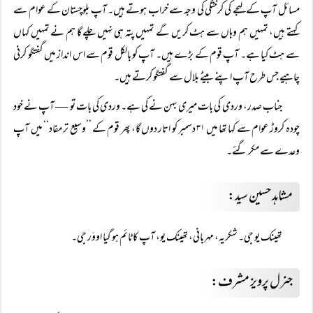
مسائل آپ کے لہجے کی کرختگی کی وجہ سے خراب ہوتے ہیں۔ آپ بلوچستان کے عوام سے
کہتے ہیں، تمہیں ہم وہاں سے ہٹ کریں گے تمہیں پتہ ہی نہیں چلے گا ہم نے تمہیں کہاں
سے ہٹ کیا ہے۔ آپ قوم کے بڑے ہیں۔ آپ کو بالکل قوم سے اس انداز میں گفتگو کرنی
چاہیے جس طرح آپ اپنے بیٹے بلال سے گفتگو کرتے ہیں۔
جناب صدر، وردی کی بات میری بہن نے کی ہے۔ وردی کی بات تو — آپ نے خود
چودہ کروڑ عوام سے کہا تھا میں ۳۱ دسمبر کو اتار دوں گا، پھر قوم کے ’’وسیع تر مفاد‘‘ میں آپ
وعدے سے مکر گئے۔
مشاہد حسین سید:
تھینک یو جی۔ شکریہ، مہربانی، تھینک یو، آپ کا ٹائم ہو گیا اووَر جی۔
جنرل پرویز مشرف: