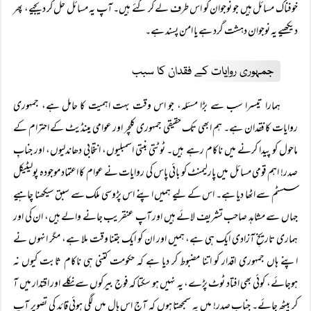
خوفناک مسائل ہیں جو نوجوان کو اس طرف لے کر گئے ہیں۔ آپ یہ مسائل حل کر دیجیے، پھر
دیکھیے یہ نوجوان دہشت گرد ہے یا امن پسند ہے۔
جمہوری روایات کے فقدان کا سبب
ہمارا تیسرا سب سے بڑا مسئلہ، جو اس وقت بہت اہمیت کا حامل ہے، جمہوری
روایات کا فقدان ہے۔ ہم ابھی تک حقیقی جمہوری کلچر اور عوامی مینڈیٹ کے احترام کے
ماحول کو پیدا کرنے میں ناکام رہے ہیں۔ ٹوٹتی بنتی اسمبلیوں، انتخابی دھاندلیوں، اور جنابِ
صدر! اہم قومی مسائل میں پارلیمنٹ کو بائی پاس کی روایات نے عوام کا اعتماد موجودہ پولیٹیکل
سسٹم سے اٹھا دیا ہے۔ اس کے لیے ہمیں اپنے اس پڑوسی ملک سے سبق سیکھنا چاہیے
جہاں سے مشاہد صاحب تشریف لائے ہیں اور آپ عنقریب جانے والے ہیں، ان کی اور
ہماری تاریخِ آزادی ایک ہی ہے، ہمیں اور ان کو ایک جتنا وقت ملا ہے، مگر انہوں نے
اپنے ہاں جمہوری اقدار کو اتنا مضبوط کر دیا ہے کہ حکومت کتنی ہی ناکام ثابت کیوں نہ
ہوجائے، کوئی بھی افتاد ٹوٹ پڑے، یہ نہیں ہو سکتا کہ فوج بیرکوں سے نکلے اور اقتدار میں آ
کر بیٹھ جائے۔ جنابِ صدر! میں یہ سمجھتا ہوں کہ آج اس ہال میں لگی ہوئی قائد کی تصویر آپ