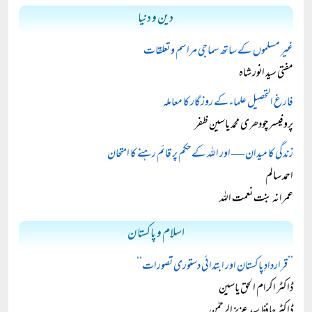
دین و دنیا
غیر مسلموں کے ساتھ سماجی مراسم و تعلقات
مفتی سید انور شاہ
فارغ التحصیل علماء کے روزگار کا معاملہ
پروفیسر چودھری محمد یاسین ظفر
زندگی کا میدان — اور اللہ کے حکم پر قائم رہنے کا امتحان
احمد سالم
عمرانہ بنت نعمت اللہ
اسلام و پاکستان
’’قراردادِ پاکستان اور ابتدائی دستوری تصورات‘‘
ڈاکٹر اکرام الحق یاسین
ڈاکٹر حافظ سید عزیز الرحمٰن