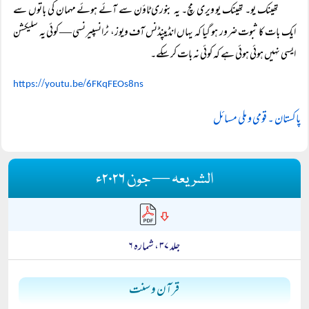
تھینک یو۔ تھینک یو ویری مچ۔ یہ بنوری ٹاؤن سے آئے ہوئے مہمان کی باتوں سے
ایک بات کا ثبوت ضرور ہو گیا کہ یہاں انڈیپنڈنس آف ویوز، ٹرانسپیرنسی — کوئی یہ سلیکشن
ایسی نہیں ہوئی ہوئی ہے کہ کوئی نہ بات کر سکے۔
//
/
https:
youtu.be
6FKqFEOs8ns
پاکستان ۔ قومی و ملی مسائل
الشریعہ — جون ۲۰۲۶ء
جلد ۳۷ ، شمارہ ۶
قرآن و سنت