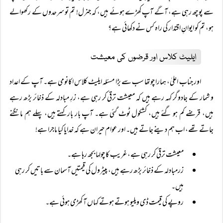
سے پوچھ رہی ہے، آگے آپ کھڑے ہوئے ہیں، کہ جنرل! تم تو سرحدوں کے رکھوالے
ہو، تم کو ایوانِ اقتدار کی راہ کس نے دکھائی ہے؟
ایلیٹ کلاس اور قرضوں کی معیشت
اور جناب اعلیٰ، ہمارا چوتھا سب سے بڑا مسئلہ ایلیٹ کلاس اکانومی ہے۔ آپ کے اعداد
و شمار کے جادوگر کہہ رہے ہیں کہ معیشت ترقی کر رہی ہے، زرِ مبادلہ کے ذخائر بڑھ رہے
ہیں، قرضے کم ہو گئے ہیں، کشکول ٹوٹ گئی ہے۔ آپ بار بار کہتے ہیں، پہلے ہم مانگنے
جاتے تھے، اب ہم دینے جاتے ہیں۔ اور عوام حیران ہے کہ خدایا کیا ماجرا ہے!
معیشت ترقی کر رہی ہے، غریب کا چولہا بجھ رہا ہے۔
زرمبادلہ کے ذخائر بڑھ رہے ہیں، پیٹرول کی قیمتیں آسمان سے باتیں کر رہی
ہیں۔
روپے کی قیمت ڈی ویلیو ہوتے ہوتے کہاں آ کھڑی ہوئی ہے۔