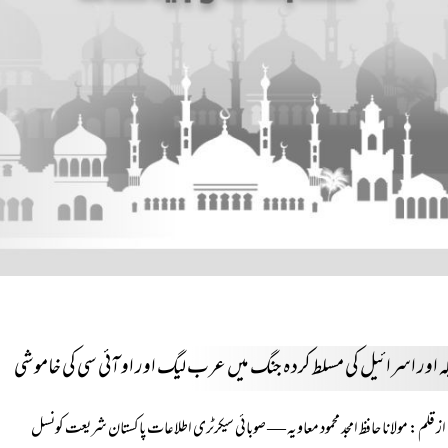
کہ اور اسرائیل کی مسلط کردہ جنگ میں عرب لیگ اور او آئی سی کی خاموشی
از قلم: مولانا حافظ امجد محمود معاویہ — صوبائی سیکرٹری اطلاعات پاکستان شریعت کونسل