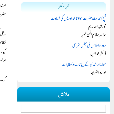
ارشاد
خبر و نظر
حضرت 
شیخ الحدیث حضرت مولانا محمد ادریس کی شہادت
خورشید احمد ندیم
مدلل 
علامہ ہشام الٰہی ظہیر
نظامِ
روداد اجلاس ملی مجلس شرعی
کیا۔ 
ڈاکٹر محمد امین
مرتب 
مولانا راشدی کے بیانات و خطابات
ادارہ الشریعہ
کرنے 
تلاش