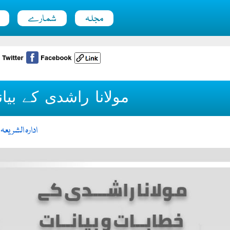
مجلہ
شمارے
مولانا راشدی کے بیا
ادارہ الشریعہ