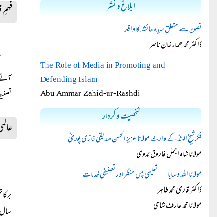
ابلاغ و نشر
فہمِ
تصویر سے متعلق سیدہ عائشہ کا واقعہ
ڈاکٹر محمد عمار خان ناصر
The Role of Media in Promoting and
آنے و
Defending Islam
تصنیف
Abu Ammar Zahid-ur-Rashdi
شخصیت و کردار
عالم
فکرِ شیخ الہندؒ کے وارث مولانا عزیز الحسن صدیقی غازی پوریؒ
مولانا شاہ اجمل فاروق ندوی
مولانا اللہ وسایا — تعلیمی پس منظر اور تصنیفی خدمات
ڈاکٹر قاری محمد طاہر
برکات
مولانا محمد عارف شامی
سال