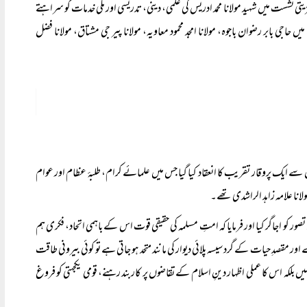
نشست میں شہید مولانا محمد ادریس کی علمی، دینی، تدریسی اور ملی خدمات کو سراہتے
ی بابر رضوان باجوہ، مولانا امجد محمود معاویہ، مولانا پیر جی مشتاق، مولانا فضل
 ایک پروقار تقریب کا انعقاد کیا گیا جس میں علمائے کرام، طلبۂ عظام اور عوام
نا علامہ زاہد الراشدی تھے۔
اجاگر کیا اور فرمایا کہ امتِ مسلمہ کی حقیقی قوت اس کے باہمی اتحاد، فکری ہم
مقصدِ حیات کے گرد سیسہ پلائی دیوار کی مانند متحد ہو جاتی ہے تو کوئی بیرونی طاقت
ہ اس کا عملی اظہار دینِ اسلام کے تقاضوں پر کاربند رہنے، قومی یکجہتی کو فروغ