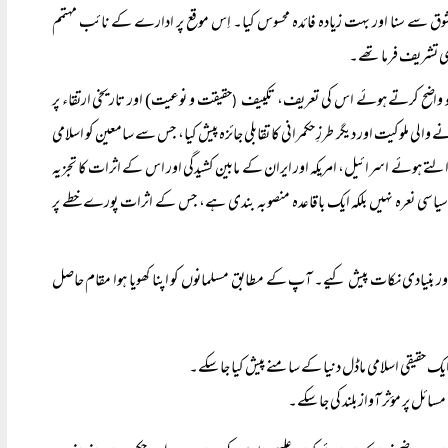
 شوق سے سنا اور بہت زیادہ فائدہ محسوس کیا۔ اِس موقع پر ادارے کے نائب مہتمم
بھی تشریف فرما تھے۔
و واضح کرتے ہوئے اس کی تعریف، تکییف
حقیقت و نوعیت) اور تاریخی ارتقاء پر
(
الی ملوکیت اور دیگر طرزِ حکمرانی کا تقابلی جائزہ پیش کیا، جس سے سامعین کو اسلامی
التے ہوئے اسرائیل، امریکہ اور ایران کے مابین کشیدگی اور اس کے اثرات کا تجزیہ
یاسی نعرہ نہیں بلکہ ایک باقاعدہ منصوبہ بندی ہے، جس کے اثرات پورے خطے پر
ر بنیادی نکات پیش کیے۔ آپ کے مطابق مسلمانوں کو اپنا کھویا ہوا مقام حاصل
کہ ایک حقیقی اسلامی ماڈل دنیا کے سامنے پیش کیا جا سکے۔
ئل پر مؤثر آواز بلند کی جا سکے۔