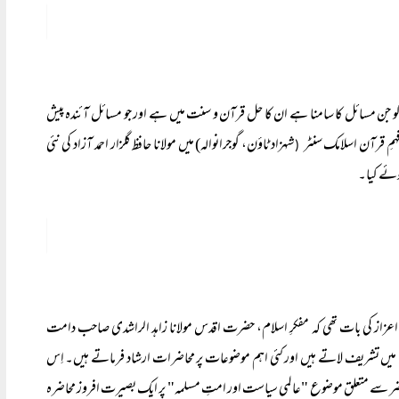
و جن مسائل کا سامنا ہے ان کا حل قرآن و سنت میں ہے اور جو مسائل آئندہ پیش
ہمِ قرآن اسلامک سنٹر
شہزاد ٹاؤن، گوجرانوالہ) میں مولانا حافظ گلزار احمد آزاد کی نئی
(
وئے کیا۔
عزاز کی بات تھی کہ مفکرِ اسلام، حضرت اقدس مولانا زاہد الراشدی صاحب دامت
میں تشریف لاتے ہیں اور کئی اہم موضوعات پر محاضرات ارشاد فرماتے ہیں۔ اِس
رِ حاضر سے متعلق موضوع "عالمی سیاست اور امتِ مسلمہ" پر ایک بصیرت افروز محاضرہ