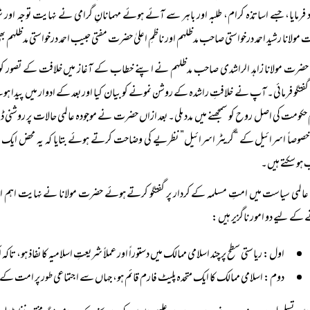
 فرمایا، جسے اساتذہ کرام، طلبہ اور باہر سے آئے ہوئے مہمانانِ گرامی نے نہایت توجہ اور
مولانا رشید احمد درخواستی صاحب مدظلہم اور ناظمِ اعلیٰ حضرت مفتی حبیب احمد درخواستی مدظلہم 
حضرت مولانا زاہد الراشدی صاحب مدظلہم نے اپنے خطاب کے آغاز میں خلافت کے تصور ک
گفتگو فرمائی۔ آپ نے خلافتِ راشدہ کے روشن نمونے کو بیان کیا اور بعد کے ادوار میں پیدا ہونے و
 حکومت کی اصل روح کو سمجھنے میں مدد ملی۔ بعد ازاں حضرت نے موجودہ عالمی حالات پر روشنی ڈ
خصوصاً اسرائیل کے “گریٹر اسرائیل” نظریے کی وضاحت کرتے ہوئے بتایا کہ یہ محض ایک س
ہو سکتے ہیں۔
عالمی سیاست میں امتِ مسلمہ کے کردار پر گفتگو کرتے ہوئے حضرت مولانا نے نہایت اہم او
کے لیے دو امور ناگزیر ہیں:
اول: ریاستی سطح پر چند اسلامی ممالک میں دستوراً اور عملاً شریعتِ اسلامیہ کا نفاذ ہو، تا
دوم: اسلامی ممالک کا ایک متحدہ پلیٹ فارم قائم ہو، جہاں سے اجتماعی طور پر امت کے مسا