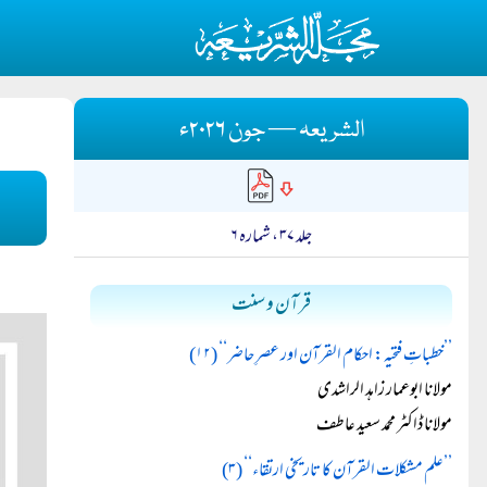
الشریعہ — جون ۲۰۲۶ء
جلد ۳۷ ، شمارہ ۶
قرآن و سنت
’’خطباتِ فتحیہ: احکام القرآن اور عصرِ حاضر‘‘ (۱۲)
مولانا ابوعمار زاہد الراشدی
مولانا ڈاکٹر محمد سعید عاطف
’’علم مشکلات القرآن کا تاریخی ارتقاء‘‘ (۳)