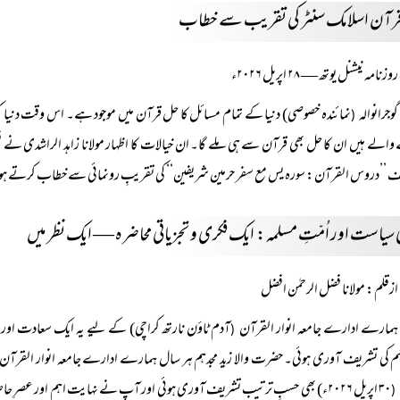
 قرآن اسلامک سنٹر کی تقریب سے خطاب
روزنامہ نیشنل یوتھ — ۲۸ اپریل ۲۰۲۶ء
گوجرانوالہ
نمائندہ خصوصی) دنیا کے تمام مسائل کا حل قرآن میں موجود ہے۔ اس وقت دنیا ک
(
الے ہیں ان کا حل بھی قرآن سے ہی ملے گا۔ ان خیالات کا اظہار مولانا زاہد الراشدی نے ف
 ’’دروس القرآن: سورہ یس مع سفر حرمین شریفین‘‘ کی تقریبِ رونمائی سے خطاب کرتے ہ
ی سیاست اور اُمّتِ مسلمہ: ایک فکری و تجزیاتی محاضرہ — ایک نظر میں
ازقلم: مولانا فضل الرحمٰن افضل
ہمارے ادارے جامعہ انوار القرآن
آدم ٹاؤن نارتھ کراچی) کے لیے یہ ایک سعادت اور ا
(
ہم کی تشریف آوری ہوئی۔ حضرت والا زید مجدہم ہر سال ہمارے ادارے جامعہ انوار القرآن 
۳۰ اپریل ۲۰۲۶ء) بھی حسبِ ترتیب تشریف آوری ہوئی اور آپ نے نہایت اہم اور عص
(