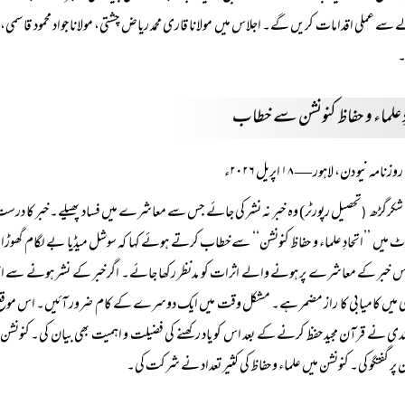
 سے عملی اقدامات کریں گے۔ اجلاس میں مولانا قاری محمد ریاض چشتی، مولانا جواد محمود قاسمی، حاجی
۔
دِ علماء و حفاظ کنونشن سے خطاب
روزنامہ نیو دن، لاہور — ۱۸ اپریل ۲۰۲۶ء
شکرگڑھ
تحصیل رپورٹر) وہ خبر نہ نشر کی جائے جس سے معاشرے میں فساد پھیلے۔ خبر کا درست ہون
(
ٹ میں ’’اتحادِ علماء و حفاظ کنونشن‘‘ سے خطاب کرتے ہوئے کہا کہ سوشل میڈیا بے لگام گھوڑا بن
اس خبر کے معاشرے پر ہونے والے اثرات کو مدنظر رکھا جائے۔ اگر خبر کے نشر ہونے سے انتشار
ی میں کامیابی کا راز مضمر ہے۔ مشکل وقت میں ایک دوسرے کے کام ضرور آئیں۔ اس موقع پر قرآ
دی نے قرآن مجید حفظ کرنے کے بعد اس کو یاد رکھنے کی فضیلت و اہمیت بھی بیان کی۔ کنونش
 پر گفتگو کی۔ کنونشن میں علماء و حفاظ کی کثیر تعداد نے شرکت کی۔