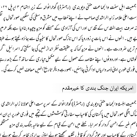
جمعیت اہلِ سنت والجماعت حنفی دیوبندی
(
تِ اعلیٰ علامہ زاہد الراشدی صاحب نے اپنے خطاب میں مشرقِ وسطیٰ کی سنگین صورتحال پر تفص
 صرف بیت المقدس کے تقدس اور اس کی آزادی کے مسئلے کو مزید پیچیدہ بنا دیا ہے بلکہ حرمین 
ے ہیں۔ انہوں نے اس بات پر زور دیا کہ اس نازک صورتحال کا سنجیدگی سے جائزہ لیتے ہوئے طبقاتی ا
م ترین ضرورت ہے۔ انہوں نے مزید کہا کہ یہ حقیقت نظر انداز نہیں کی جا سکتی کہ اسرائیل ’’
وشاں ہے، اور دونوں اپنے مقاصد کے حصول کے لیے مکمل تیاری کے ساتھ آگے بڑھ رہے ہیں
 فوری طور پر اپنی ذمہ داریاں ادا کرنی چاہئیں، بصورتِ دیگر تاریخ انہیں معاف نہیں کرے گی۔
امریکہ ایران جنگ بندی کا خیرمقدم
جمعیت اہلسنۃ والجماعۃ حنفی دیوبندی
رجسٹرڈ) گوجرانوالہ کے سرپرست اعلیٰ مولانا زاہد الراش
(
ناک جنگی صورتحال میں پاکستان کی کامیاب سفارتی کوششوں کے نتیجے میں فوری طور پر ایران ا
اصم منیر کے احسن کردار کو سراہا۔ خطے میں امن کے قیام کے لیے حالیہ جنگ بندی مزید مست
کستان کے کامیاب اور مؤثر کردار کو قابل تقلید سمجھتے ہوئے اپنی بیداری ظاہر کرتے ہو