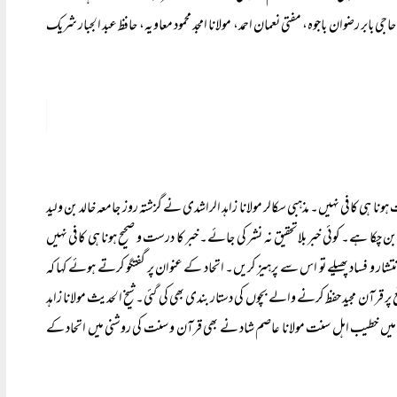
 بابر رضوان باجوہ، مفتی نعمان احمد، مولانا امجد محمود معاویہ، حافظ عبد الجبار شریک
ا ہی کافی نہیں۔ مذہبی سکالر مولانا زاہد الراشدی نے گزشتہ روز جامعہ خالد بن ولید
 چکا ہے۔ کوئی خبر بلاتحقیق نہ نشر کی جائے۔ خبر کا درست و صحیح ہونا ہی کافی نہیں
 و فساد پھیلے تو اس سے پرہیز کریں۔ اتحاد کے عنوان پر گفتگو کرتے ہوئے کہا کہ
ن مجید حفظ کرنے والے بچوں کی دستار بندی بھی کی گئی۔ شیخ الحدیث مولانا زاہد
ن میں خطیب اہل سنت مولانا عاصم شاد نے بھی قرآن و سنت کی روشنی میں اتحاد کے