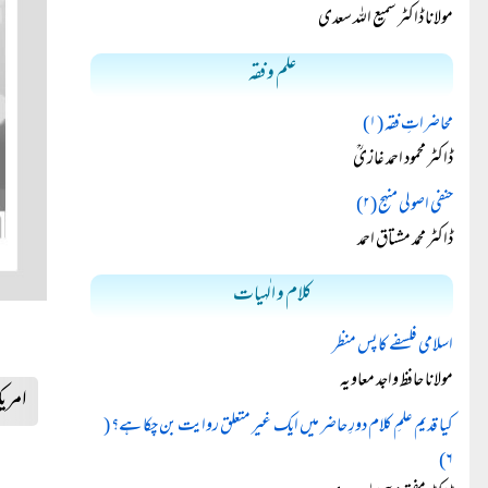
مولانا ڈاکٹر سمیع اللہ سعدی
علم و فقہ
محاضراتِ فقہ (۱)
ڈاکٹر محمود احمد غازیؒ
حنفی اصولی منہج (۲)
ڈاکٹر محمد مشتاق احمد
کلام و الٰہیات
اسلامی فلسفے کا پس منظر
مولانا حافظ واجد معاویہ
امری
کیا قدیم علمِ کلام دورِ حاضر میں ایک غیر متعلق روایت بن چکا ہے؟ (
۶)