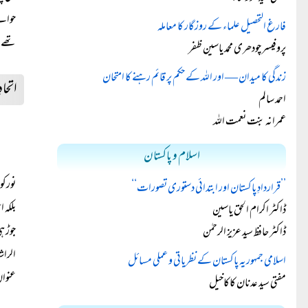
حوالے
فارغ التحصیل علماء کے روزگار کا معاملہ
تھے
پروفیسر چودھری محمد یاسین ظفر
زندگی کا میدان — اور اللہ کے حکم پر قائم رہنے کا امتحان
اتحا
احمد سالم
عمرانہ بنت نعمت اللہ
اسلام و پاکستان
نورکو
’’قراردادِ پاکستان اور ابتدائی دستوری تصورات‘‘
بلکہ 
ڈاکٹر اکرام الحق یاسین
جوڑ ہ
ڈاکٹر حافظ سید عزیز الرحمٰن
الراش
اسلامی جمہوریہ پاکستان کے نظریاتی و عملی مسائل
عنوان
مفتی سید عدنان کاکاخیل