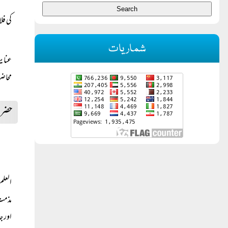
کی فل
شماریات
عنایت
محاضر
حضرت
العلم
مذمت 
اور ج