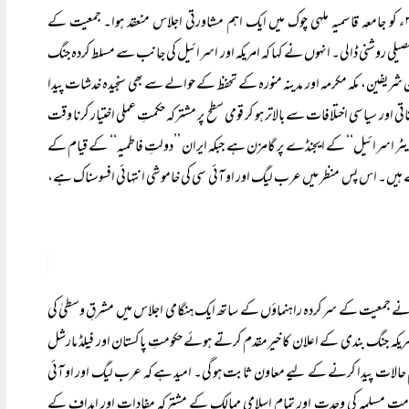
رجسٹرڈ) گوجرانوالہ کے زیرِ اہتمام ۳ اپریل ۲۰۲۶ء کو جامعہ قاسمیہ ملہی چوک میں ایک اہم مشاورتی اجلاس منعقد ہوا۔ جمعیت کے
یلی روشنی ڈالی۔ انہوں نے کہا کہ امریکہ اور اسرائیل کی جانب سے مسلط کردہ جنگ
شریفین، مکہ مکرمہ اور مدینہ منورہ کے تحفظ کے حوالے سے بھی سنجیدہ خدشات پیدا
ور سیاسی اختلافات سے بالاتر ہو کر قومی سطح پر مشترکہ حکمتِ عملی اختیار کرنا وقت
گریٹر اسرائیل‘‘ کے ایجنڈے پر گامزن ہے جبکہ ایران ’’دولتِ فاطمیہ‘‘ کے قیام کے
۔ اس پس منظر میں عرب لیگ اور او آئی سی کی خاموشی انتہائی افسوسناک ہے،
دی نے جمعیت کے سرکردہ راہنماؤں کے ساتھ ایک ہنگامی اجلاس میں مشرقِ وسطیٰ کی
مریکہ جنگ بندی کے اعلان کا خیرمقدم کرتے ہوئے حکومتِ پاکستان اور فیلڈ مارشل
حکم حالات پیدا کرنے کے لیے معاون ثابت ہو گی۔ امید ہے کہ عرب لیگ اور او آئی
ئے امت مسلمہ کی وحدت اور تمام اسلامی ممالک کے مشترکہ مفادات اور اہداف کے