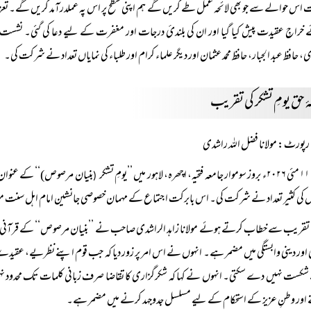
 اس حوالے سے جو بھی لائحہ عمل طے کریں گے ہم اپنی سطح پر اس پہ عملدرآمد کریں گے۔ تعزیتی 
خراجِ عقیدت پیش کیا گیا اور ان کی بلندئ درجات اور مغفرت کے لیے دعا کی گئی۔ نشست میں حاج
ی، حافظ عبد الجبار، حافظ محمد عثمان اور دیگر علماء کرام اور طلباء کی نمایاں تعداد نے شرکت کی۔
 حق یومِ تشکر کی تقریب
رپورٹ: مولانا فضل اللہ راشدی
۱۱ مئی ۲۰۲۶ء بروز سوموار جامعہ فتحیہ، اچھرہ، لاہور میں ’’یومِ تشکر
بنیان مرصوص)‘‘ کے عنوان سے
(
 کی کثیر تعداد نے شرکت کی۔ اس بابرکت اجتماع کے مہمان خصوصی جانشین امام اہل سنت مولا
تقریب سے خطاب کرتے ہوئے مولانا زاہد الراشدی صاحب نے ’’بنیان مرصوص‘‘ کے قرآنی تصور کو 
 اور دینی وابستگی میں مضمر ہے۔ انہوں نے اس امر پر زور دیا کہ جب قوم اپنے نظریے، عقیدے اور 
کست نہیں دے سکتی۔ انہوں نے کہا کہ شکرگزاری کا تقاضا صرف زبانی کلمات تک محدود نہیں بلک
اور وطنِ عزیز کے استحکام کے لیے مسلسل جدوجہد کرنے میں مضمر ہے۔