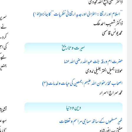
ڈاکٹر مفتی ذبیح اللہ مجددی
’’اسلام اور ارتقا: الغزالی اور جدید ارتقائی نظریات‘‘ کا جائزہ (۱۵)
سرپرس
ڈاکٹر شعیب احمد ملک
نے نہ
محمد یونس قاسمی
کر دی
کی اہ
سیرت و تاریخ
لیے ک
حضرت ام ورقہ بنت عبداللہ رضی اللہ عنہا
جنہیں
مولانا جمیل اختر جلیلی ندوی
اصحابِ محمدؐ رضوان اللہ علیہم اجمعین کی حیات و خدمات (۳)
محمد سراج اسرار
دین و دنیا
تشویش
سید ع
غیر مسلموں کے ساتھ سماجی مراسم و تعلقات
سی پا
مفتی سید انور شاہ