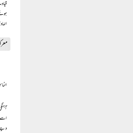
قیادت
ہوئے 
الہاد
معرکۂ
الناس
آہنگی
اسے ش
دینے 