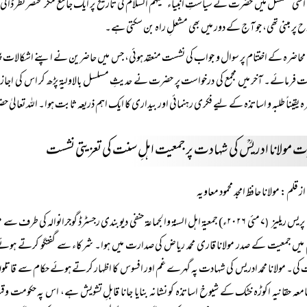
اسی تسلسل میں حضرت نے سیاستِ انبیاء علیہم السلام کی تاریخ پر ایک جامع مگر مختصر نظر ڈالی 
اح پر مبنی تھی، جو آج کے دور میں بھی مشعلِ راہ بن سکتی ہے۔
محاضرہ کے اختتام پر سوال و جواب کی نشست منعقد ہوئی، جس میں حاضرین نے اپنے اشکالا
 فرمائے۔ آخر میں مجمع کی درخواست پر حضرت نے حدیثِ مسلسل بالاولیۃ پڑھ کر اس کی اجازت
ہ یقیناً طلبہ و اساتذہ کے لیے فکری رہنمائی اور بیداری کا ایک اہم ذریعہ ثابت ہوا۔ اللہ تعالیٰ
 مولانا ادریسؒ کی شہادت پر جمعیت اہلِ سنت کی تعزیتی نشست
از قلم: مولانا حافظ امجد محمود معاویہ
پریس ریلیز
۷ مئی ۲۰۲۶ء) جمعیۃ اہل السنۃ والجماعۃ حنفی دیوبندی رجسٹرڈ گوجرانوالہ کی طرف 
(
 میں جمعیت کے صدر مولانا قاری محمد ریاض کی صدارت میں ہوا۔ شرکاء سے گفتگو کرتے ہوئے 
کی۔ مولانا محمد ادریس کی شہادت پہ گہرے غم اور افسوس کا اظہار کرتے ہوئے حکام سے قاتلوں 
امعہ حقانیہ اکوڑہ خٹک کے شیوخ اساتذہ کو نشانہ بنایا جانا قابلِ تشویش ہے، اس پہ حکومت و