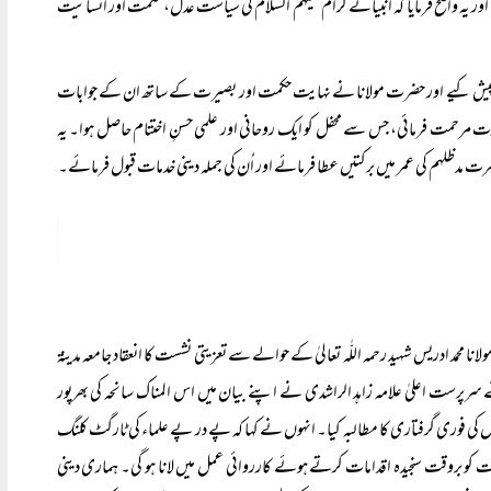
اور یہ واضح فرمایا کہ انبیائے کرام علیہم السلام کی سیاست عدل، حکمت اور انسانیت
ت پیش کیے اور حضرت مولانا نے نہایت حکمت اور بصیرت کے ساتھ ان کے جوابات
 مرحمت فرمائی، جس سے محفل کو ایک روحانی اور علمی حسنِ اختتام حاصل ہوا۔ یہ
 حضرت مدظلہم کی عمر میں برکتیں عطا فرمائے اور اُن کی جملہ دینی خدمات قبول فرمائے۔
سے مولانا محمد ادریس شہید رحمہ اللّٰہ تعالیٰ کے حوالے سے تعزیتی نشست کا انعقاد جامعہ مدینۃ
سرپرست اعلیٰ علامہ زاہد الراشدی نے اپنے بیان میں اس المناک سانحہ کی بھرپور
کی فوری گرفتاری کا مطالبہ کیا۔ انہوں نے کہا کہ پے در پے علماء کی ٹارگٹ کلنگ
قت کو بروقت سنجیدہ اقدامات کرتے ہوئے کارروائی عمل میں لانا ہو گی۔ ہماری دینی