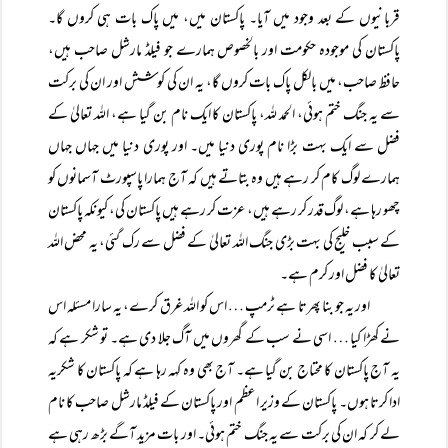
قربانیوں کے بعد وجود میں آیا۔ پاکستان میں، میں پاک بات ہی کروں گا۔
پاکستان کی موجودہ حکومت اور بالخصوص ہمارے جو فیلڈ مارشل صاحب ہیں،
حافظ صاحب، میں بالکل پاک بات کروں گا، یہ ان کی کوشش اور ان کی برکت
سے یہ جنگ ختم ہوئی، الحمد للہ، پاکستان کا ایک نام بن گیا ہے، اللہ تعالیٰ کے
فضل سے ایک بہت بڑا نام پوری دنیا میں۔ اور پوری دنیا میں جہاں جہاں
ہمارے لوگ کام کر رہے ہیں وہ بتاتے ہیں کہ آج ہمارا پاسپورٹ آسمانوں کو
چھو رہا ہے، لوگ قدر کر رہے ہیں، عزت کر رہے ہیں پاکستان کی، کیونکہ پاکستان
کے سبب خلیج کی بہت بڑی جنگ اللہ تعالیٰ کے فضل سے رک گئی، یہ محض اللہ
تعالیٰ کا فضل اور کرم ہے۔
اور یہ جو بنا پھرتا ہے ٹرمپ … اس کو اللہ غرق کرے، یہ سارا مسئلہ اس
نے کھڑا کیا … اسی نے سب کے گھروں میں آگ جلا دی ہے۔ تو شکر ہے کہ
یہ آج پاکستان کا محتاج بن گیا ہے۔ آج بھی وہ کہہ رہا ہے کہ پاکستان کا شکریہ
ادا کرتا ہوں۔ پاکستان کے وزیر اعظم اور پاکستان کے فیلڈ مارشل صاحب کا نام
لے کر کہ ان کی برکت سے یہ جنگ ختم ہوئی۔ اور بات مزید آگے بڑھ رہی ہے