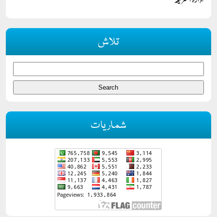
ادارہ الشریعہ
تلاش
شماریات