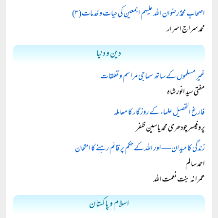
اصحابِ محمدؐ رضوان اللہ علیہم اجمعین کی حیات و خدمات (۳)
محمد سراج اسرار
دین و دنیا
غیر مسلموں کے ساتھ سماجی مراسم و تعلقات
مفتی سید انور شاہ
فارغ التحصیل علماء کے روزگار کا معاملہ
پروفیسر چودھری محمد یاسین ظفر
زندگی کا میدان — اور اللہ کے حکم پر قائم رہنے کا امتحان
احمد سالم
عمرانہ بنت نعمت اللہ
اسلام و پاکستان