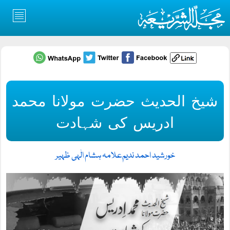
شیخ الحدیث حضرت مولانا محمد
ادریس کی شہادت
خورشید احمد ندیم
علامہ ہشام الٰہی ظہیر