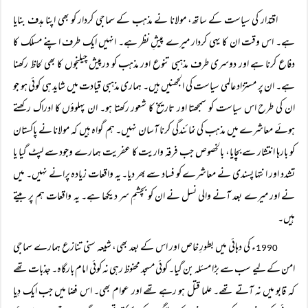
اقتدار کی سیاست کے ساتھ، مولانا نے مذہب کے سماجی کردار کو بھی اپنا ہدف بنایا
ہے۔ اس وقت ان کا یہی کردار میرے پیشِ نظر ہے۔ انہیں ایک طرف اپنے مسلک کا
دفاع کرنا ہے اور دوسری طرف مذہبی تنوع اور مذہب کو درپیش چیلنجوں کا بھی لحاظ رکھنا
ہے۔ ان پر مستزاد عالمی سیاست کی الجھنیں ہیں۔ ہماری مذہبی قیادت میں شاید ہی کوئی ہو جو
ان کی طرح اس سیاست کو سمجھتا اور تاریخ کا شعور رکھتا ہو۔ ان پہلوؤں کا ادراک رکھتے
ہوئے معاشرے میں مذہب کی نمائندگی کرنا آسان نہیں۔ ہم گواہ ہیں کہ مولانا نے پاکستان
کو بارہا انتشار سے بچایا، بالخصوص جب فرقہ واریت کا عفریت ہمارے وجود سے لپٹ گیا یا
تشدد اور انتہا پسندی نے معاشرے کو فساد سے بھر دیا۔ یہ واقعات زیادہ پرانے نہیں۔ میں
نے اور میرے بعد آنے والی نسل نے ان کو بچشمِ سر دیکھا ہے۔ یہ واقعات ہم پر بیتے
ہیں۔
ء کی دہائی میں بطورِ خاص اور اس کے بعد بھی، شیعہ سنی تنازع ہمارے سماجی
1990
امن کے لیے سب سے بڑا مسئلہ بن گیا۔ کوئی مسجد محفوظ رہی نہ کوئی امام بارگاہ۔ جذبات تھے
کہ قابو میں نہ آتے تھے۔ علما قتل ہو رہے تھے اور عوام بھی۔ اس فضا میں جب ایک دِیا