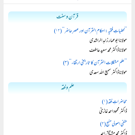
قرآن و سنت
’’خطباتِ فتحیہ: احکام القرآن اور عصرِ حاضر‘‘ (۱۲)
مولانا ابوعمار زاہد الراشدی
مولانا ڈاکٹر محمد سعید عاطف
’’علم مشکلات القرآن کا تاریخی ارتقاء‘‘ (۳)
مولانا ڈاکٹر سمیع اللہ سعدی
علم و فقہ
محاضراتِ فقہ (۱)
ڈاکٹر محمود احمد غازیؒ
حنفی اصولی منہج (۲)
ڈاکٹر محمد مشتاق احمد