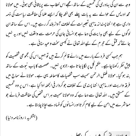
وجہ سے ان کی بہادری کی تحسین کے ساتھ، مجھے اس خطاب سے پریشانی بھی ہوئی۔ میں مولانا
محمد ادریس کے حوالے سے یہ بات پہلے بھی لکھ چکا کہ ایسے علما کی حفاظت ریاست کی ذمہ
داری ہے جو انتہا پسندانہ مذہبی تعبیرات کے خلاف آواز بلند کر رہے ہیں۔ اس کے ساتھ ان
لوگوں کے لیے بھی ہدایت کی دعا ہے جو انسانی جان کی حرمت سے واقف نہیں اور یہ نہیں
جانتے کہ قتل کے مجرم کے لیے اللہ تعالیٰ نے کیسی سخت وعید سنائی ہے۔
ہم جب کسی فرد کے بارے میں رائے قائم کرتے ہیں تو ہمیں اس کی مجموعی شخصیت کو
پیشِ نظر رکھنا چاہیے۔ حکم کُل پر لگایا جاتا ہے، جزو پر نہیں۔ عصمت کا باب نبوت کے ساتھ
بند ہو گیا۔ مولانا فضل الرحمٰن سمیت سب شخصیات کا معاملہ یہی ہے۔ مولانا نے سماج میں
فرقہ واریت اور مذہبی انتہا پسندی کے خلاف جو کردار فی الجملہ ادا کیا ہے، اس پر وہ تحسین
کے مستحق ہیں۔ اللہ تعالیٰ سے دعا ہے کہ وہ مولانا سمیت ہر اس شخص کی حفاظت فرمائے جو
معاشرے میں امن کے لیے کام کرتا اور انسانوں کو فساد سے بچانا چاہتا ہے۔
(بشکریہ: روزنامہ دنیا)