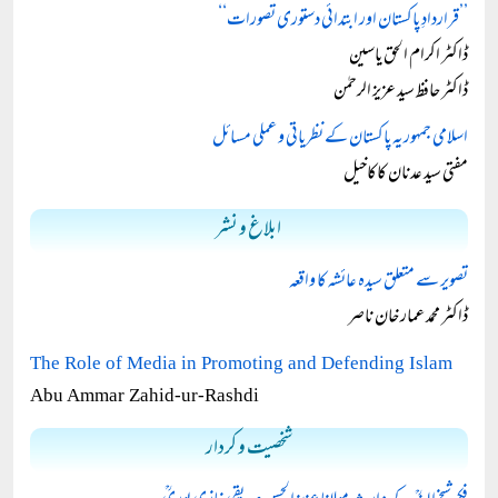
’’قراردادِ پاکستان اور ابتدائی دستوری تصورات‘‘
ڈاکٹر اکرام الحق یاسین
ڈاکٹر حافظ سید عزیز الرحمٰن
اسلامی جمہوریہ پاکستان کے نظریاتی و عملی مسائل
مفتی سید عدنان کاکاخیل
ابلاغ و نشر
تصویر سے متعلق سیدہ عائشہ کا واقعہ
ڈاکٹر محمد عمار خان ناصر
The Role of Media in Promoting and Defending Islam
Abu Ammar Zahid-ur-Rashdi
شخصیت و کردار