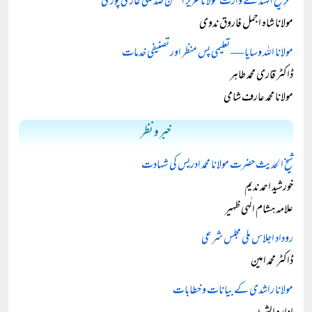
فکرِ شیخ الہندؒ کے وارث مولانا عزیز الحسن صدیقی غازی پوریؒ
مولانا شاہ اجمل فاروق ندوی
مولانا اللہ وسایا — تعلیمی پس منظر اور تصنیفی خدمات
ڈاکٹر قاری محمد طاہر
مولانا محمد عارف شامی
خبر و نظر
شیخ الحدیث حضرت مولانا محمد ادریس کی شہادت
خورشید احمد ندیم
علامہ ہشام الٰہی ظہیر
روداد اجلاس ملی مجلس شرعی
ڈاکٹر محمد امین
مولانا راشدی کے بیانات و خطابات