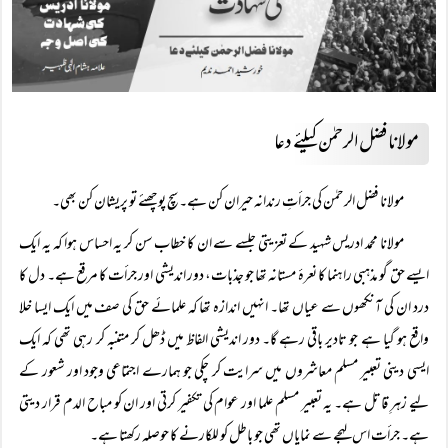
مولانا فضل الرحمٰن کیلئے دعا
مولانا فضل الرحمٰن کی جرأتِ رندانہ حیران کن ہے۔ سچ پوچھئے تو پریشان کن بھی۔
مولانا محمد ادریس شہید کے تعزیتی جلسے سے ان کا خطاب سن کر یہ احساس ہوا کہ یہ ایک
ایسے حق گو مذہبی راہنما کا نعرۂ مستانہ تھا جو جذبات، دور اندیشی اور جرأت کا مرقع ہے۔ دل کا
درد ان کی آنکھوں سے عیاں تھا۔ انہیں اندازہ تھا کہ علمائے حق کی صف میں ایک ایسا خلا
واقع ہو گیا ہے جو تادیر باقی رہے گا۔ دور اندیشی الفاظ میں ڈھل کر متنبہ کر رہی تھی کہ ایک
ایسی دینی تعبیر مسلم معاشروں میں سرایت کر چکی جو ہمارے اجتماعی وجود اور شعور کے
لیے زہرِ قاتل ہے۔ یہ تعبیر مسلم علما اور عوام کی تکفیر کرتی اور ان کو مباح الدم قرار دیتی
ہے۔ جرأت اس لہجے سے نمایاں تھی جو باطل کو للکارنے کا حوصلہ رکھتا ہے۔