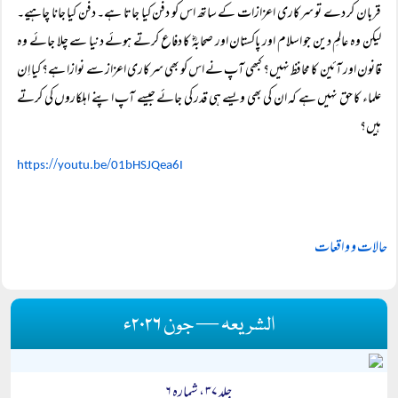
قربان کر دے تو سرکاری اعزازات کے ساتھ اس کو دفن کیا جاتا ہے۔ دفن کیا جانا چاہیے۔
لیکن وہ عالمِ دین جو اسلام اور پاکستان اور صحابہؓ کا دفاع کرتے ہوئے دنیا سے چلا جائے وہ
قانون اور آئین کا محافظ نہیں؟ کبھی آپ نے اس کو بھی سرکاری اعزاز سے نوازا ہے؟ کیا اِن
علماء کا حق نہیں ہے کہ ان کی بھی ویسے ہی قدر کی جائے جیسے آپ اپنے اہلکاروں کی کرتے
ہیں؟
//
/
https:
youtu.be
01bHSJQea6I
حالات و واقعات
الشریعہ — جون ۲۰۲۶ء
جلد ۳۷ ، شمارہ ۶