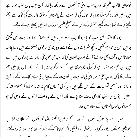
نوجوان طالب علم تھا اور یہ سب اپنی آنکھوں سے دیکھ رہا تھا۔ آج جب بال سفید ہو رہے
ہیں، میں اندازہ کر سکتا ہوں کہ مولانا کی فراست نے پاکستان کو فرقہ واریت کی کوکھ سے جنم
لینے والے فساد سے کیسے محفوظ رکھا جس کے مسلح علمبردار ملک بھر میں پھیلے ہوئے تھے۔
لاہور کا واقعہ بھی سب کو یاد ہو گا جب داتا دربار میں بم دھماکہ ہوا اور بہت سی قیمتی
جانیں اس کی نذر ہو گئیں۔ کچھ شرپسندوں نے اسے دیوبندی بریلوی جھگڑے میں بدلنا چاہا۔
مولانا اس وقت بھی سامنے آئے اور یہ اعلان کیا کہ سید علی ہجویریؒ ہمارے بزرگوں میں سے
ہیں۔ یہ کیسے ہو سکتا ہے کہ کوئی دیوبندی ان کے مزار کو ہدف بنائے۔ پھر حال ہی میں ہم
نے دیکھا کہ وہ سید علی خامنہ ای کی شہادت پر تعزیت کے لیے ایرانی سفارتخانے گئے۔ فرقہ
وارانہ اور مسلکی تعصبات کے اس غلبے میں، یہ کوئی آسان کام نہ تھا۔ مولانا کو معلوم تھا کہ
انہیں اپنوں کی تنقید کا بھی ہدف بننا پڑے گا۔ اس کے باوصف انہوں نے وہی کیا جو
مسلمانوں اور پاکستان کے مفاد میں تھا۔
سب سے بڑا معرکہ انہوں نے جہاد کے نام پر اٹھنے والی تحریکوں کے خلاف لڑا۔ یہ
تحریکیں مسلکِ دیوبند کو اپنا یرغمال بنا لیتیں اگر مولانا آگے بڑھ کر ان کا راستہ نہ روکتے۔