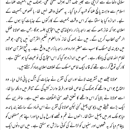
سلائی دکھانے سے کراچی سے خیبر تک آگ بھڑک سکتی تھی، جھنگ میں جمعیت علمائے
اسلام سے وابستہ پانچ علما کو شہید کر دیا گیا۔ یہ معمولی واقعہ نہیں تھا، بالخصوص جمعیت کے
لیے۔ اندازہ کیا جا سکتا ہے کہ اس وقت جمعیت کے کارکنوں کے جذبات کیا ہوں گے۔
اعلان ہوا کہ نمازِ جمعہ کے بعد راجہ بازار راولپنڈی میں احتجاجی جلسہ ہو گا، جس سے مولانا فضل
الرحمن خطاب کریں گے۔ میں نے جمعہ کی نماز ’دارالعلوم تعلیم القرآن’ میں پڑھی، جو شہر
میں دیوبندی مسلک کا سب سے معتبر ادارہ اور راجہ بازار میں واقع ہے۔ یہ شیخ القرآن مولانا
غلام اللہ خان کی یادگار ہے۔ مسجد میں اندازہ ہو گیا کہ اس احتجاج کی نوعیت کیا ہو سکتی ہے۔
کارکن توقع کر رہے تھے کہ قائد ایک خاص مسلک کے خلاف اعلانِ جہاد کر سکتے ہیں۔
مولانا جلسے میں تشریف لائے اور ان کی تقریر نے جذبات کی آگ پر پانی ڈال دیا۔ وہ
اجتماع جو اس واقعے کو جھنگ کی خاص فضا اور فرقہ وارانہ کشیدگی کے تناظر میں دیکھ رہا تھا،
اسے مولانا نے بتایا کہ اس واقعے کا تعلق شیعہ سنی اختلاف سے نہیں ہے۔ حاضرین کے
ایک بڑے طبقے میں مایوسی پھیل گئی لیکن مولانا کی تقریر نے اس فساد کے سامنے بند باندھ
دیا جو ملک بھر میں پھیل سکتا تھا۔ انہوں نے غم و غصے کا رخ بدل دیا اور اپنے ہم مسلکوں کو
پیغام دیا کہ یہ شیعوں اور سنیوں کو لڑانے کی کوئی سازش ہو سکتی ہے۔ میں ان دنوں ایک