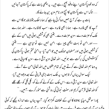
کہ وہ خود پاکستان اپنے وفود بھیج رہے ہیں۔ یہ اچھی بات ہے کہ پاکستان آجائیں
… تاکہ اس سے پاکستان کا امیج اور نام مزید بن جائے گا۔
بات یہ ہے کہ آج ہمیں دعا کرنی چاہیے کہ ہمارا ملک جتنا بلند ہو گا اس سے
آپ کا بھی فائدہ ہے، ہمارا بھی فائدہ ہے، سب کا فائدہ ہے۔ اللہ ہمارے
ملک کو عزت دے، مزید عزت دے۔ جتنی بھی کوششیں ہوئی ہیں امن کے لیے
— اور امن تو بہت اچھی چیز ہے، امن نہیں ہے تو تباہی ہے — جتنی
کوششیں ہوئی ہیں اور مسلمان ممالک میں جو امن آیا، بد امنی ختم ہوئی، پاکستان کی
کوششوں کی برکت سے ہوئیں۔ اللہ تعالیٰ مزید ترقی دے، مزید کامیابی دے۔
یہ دعا ہم اللہ تعالیٰ سے کرتے ہیں کہ تمام ملکوں میں اللہ تعالیٰ امن لے آئے۔
ایک سوال یہاں کرتا ہوں، یہ ملک بہت بڑی قربانی کے بعد وجود میں آیا،
اللہ تعالیٰ اسے مزید ترقی دے، اس ملک کے کونے کونے کو، گلی گلی کو، محلے محلے
کو اللہ تعالیٰ قرآن کریم اور سنتِ نبویؐ کی روشنی سے منور کرے، آمین۔‘‘
پورا سوشل میڈیا
کا اُن کے خلاف کھڑا ہو گیا۔ آپ یہاں سے اندازہ کیجیے کہ کوئی
KPK
عالمِ دین آرمی چیف سے مل لے — میں اپنی بات کرتا ہوں، آرمی چیف کے ساتھ میٹنگ