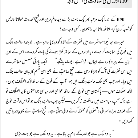
مولانا ادریسؒ کی شہادت کی اصل وجہ
کے اندر ایک مرتبہ پھر ایک بہت بڑے جید عالمِ دین اور شیخ الحدیث مولانا ادریس
KPK
کو شہید کر دیا گیا، انا للہ وانا الیہ راجعون۔ کس وجہ سے؟
میرے بھائیو! معاشرے میں نفرت کے الاؤ کو دہکایا جا رہا ہے۔ جو بندہ حالتِ جنگ
میں فوج کی حمایت کر دے، یا اداروں کے ساتھ کھڑا ہونے کی بات کر دے، اس کے اوپر
’’یزید کے پیروکار، بے ایمان، فراڈیے، بوٹ پالشیے‘‘ — ایک پارٹی مسلسل معاشرے
میں اس نفرت کی آگ کو بھڑکا رہی ہے۔ شیخ صاحبؒ نے بھی اسی قسم کا بیان حالتِ جنگ
میں دیا۔ اور جب بھی ملک حالتِ جنگ میں ہو، آپ کے فوج کے ساتھ لاکھ اختلاف ہوں،
لاکھ اختلاف ہوں — پاکستان میں فوج کے ساتھ عوامی اور سیاسی جماعتوں کا یہ اختلاف تو
ہے نا کہ آپ سیاست میں مداخلت نہ کریں — لیکن جب حالتِ جنگ ہو تو اس وقت فوج
کے خلاف ہرزہ سرائی دشمنوں کو محفوظ کرنے والی ہوتی ہے۔ شیخ صاحبؒ نے یہی چند باتیں
کہہ دیں:
’’یہ وہ ملک ہے جو اللہ کے نام پہ بنا ہے۔ یہ وہ ملک ہے جو بہت بڑی