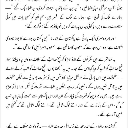
ہوئی، آپ سوشل میڈیا اٹھا لیں: ’’یہ یزید کے ہاتھ پہ بیعت کر دی، یہ علماء بک گئے‘‘ —
ہمارے ملک کی فوج ہے، ہمارے ملک کے افسر ہیں، ہم اُن کو کسی بات میں کوئی
مشاورت دے دیں، یا کوئی یہاں پہ بات کر دیں تو بکاؤ ہو گئے؟ نوکر ہو گئے؟
اور پھر دوسری ایک پارٹی ہے پاکستان کے اندر: ’’جی پاکستان پورے کا پورا یہودی
ایجنٹ ہے، وہ اس وجہ سے کہ سعودیہ کا ساتھی ہے، سعودیہ اسرائیل کا ساتھی ہے‘‘۔
یہ معاشرے میں نفرتوں کے الاؤ بھڑکا کر شیخ صاحبؒ کے خلاف دو دن پروپیگنڈا ہوا،
شیخ صاحبؒ کو شہید کر دیا گیا اس کے بعد۔ میں یہ سمجھتا ہوں، شیخ صاحبؒ کو شہید کرنے والے
— حقیقت میں اس پارٹی نے سوشل میڈیا اکاؤنٹس میں تو نفرت پھیلائی ہے لیکن حقیقت
میں یہ قاتل نہیں ہوں گے، نہیں کہہ رہے، لیکن یہ علماء سے نفرت کی آگ اور الاؤ تو بھڑکا
رہے ہیں۔ جس عالمِ دین کو نفرت کی بنیاد کے اوپر اور اس پاکستان سے محبت کی بنیاد پہ شہید
کیا گیا، اس کے جنازے کے اندر اتنے لوگ شامل تھے، اتنے لوگ شامل تھے کہ گنتی میں
نہیں آ رہے تھے۔
گزشتہ دو سالوں کے اندر چھ سے زائد اہلِ حدیث علماء — یہ تو دیوبند مسلک سے تھے،