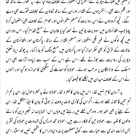
برصغیر میں علمائے دیوبند نے انگریزی استعمار کے خلاف جہاد کیا ہے، یہ تلوار کے ساتھ تھا
اور قلم سے بھی۔ انگریزوں کے اقتدار اور ان کے ساتھ تعاون کے خلاف فتوے بھی دیے
گئے۔ کچھ گروہوں نے اس روایت کو مسلم حکمرانوں اور عوام کے خلاف بھی استعمال کرنا
چاہا جب افغانستان میں سوویت یونین نے حملہ کیا یا طالبان نے مسلح اقدام کیا۔ اس دوران
میں کچھ لوگوں نے غیر ملکی استعمار اور مسلم اقتدار کے ساتھ، پاکستان اور افغانستان کے
حالات کے فرق کو بھی نظر انداز کیا اور پاکستان میں مسلح جنگ کو جائز کہا۔ یہ چونکہ اپنا تعلق
دیوبند کی روایت سے جوڑتے تھے، اس لیے اس کے سب سے زیادہ اثرات بھی اس
مسلک کے وابستگان پر مرتب ہوئے۔ مولانا کو معاملے کی سنگینی کا اندازہ ہو گیا اور انہوں
نے اس کے خلاف میدان میں نکلنے کا فیصلہ کیا۔
یہ آسان کام نہیں تھا۔ اس میں جان کا خطرہ تھا۔ مولانا نے یہ خطرہ مول لیا۔ ان پر کم از
کم تین قاتلانہ حملے ہوئے۔ اگر ان کی گاڑی بلٹ پروف نہ ہوتی تو جان کا بچنا مشکل تھا۔ ان
کے بیٹے پر بھی حملہ ہوا۔ وہ جس خطے میں رہتے ہیں وہاں اس انتہا پسندانہ تعبیرِ دین کو ماننے
والوں کا غلبہ ہے، مولانا جن کو للکار رہے ہیں۔ مولانا محمد ادریس کی شہادت پر مولانا کی تقریر
جس جرأت مندی سے عبارت ہے، کوئی مصلحت پسند دنیادار اس کا متحمل نہیں ہو سکتا۔ اسی