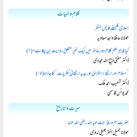
کلام و الٰہیات
اسلامی فلسفے کا پس منظر
مولانا حافظ واجد معاویہ
کیا قدیم علمِ کلام دورِ حاضر میں ایک غیر متعلق روایت بن چکا ہے؟ ( ۶)
ڈاکٹر مفتی ذبیح اللہ مجددی
’’اسلام اور ارتقا: الغزالی اور جدید ارتقائی نظریات‘‘ کا جائزہ (۱۵)
ڈاکٹر شعیب احمد ملک
محمد یونس قاسمی
سیرت و تاریخ
حضرت ام ورقہ بنت عبداللہ رضی اللہ عنہا
مولانا جمیل اختر جلیلی ندوی