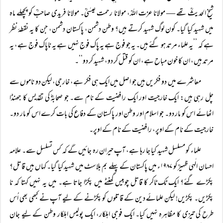
شیخ الحدیثؒ تھے — مولانا عزت اللہؒ، مولانا رحمت عیسٰیؒ۔ مولانا فریدی صاحبؒ کو پچھلے ماہ
میں شہید کیا گیا۔ کون لوگ شہید کرتے ہیں؟ وطن دشمن، پاکستان دشمن، جن کا یہ نقطۂ نظر
ہے کہ ’’یہ علماء مرتد ہو گئے ہیں۔ یہ جو فوج ہے یہ پاک فوج نہیں ہے یہ ناپاک فوج ہے، یہ
مرتد ہیں، ان کا خون مباح ہے، ان کو قتل کر دو، شہید کر دو‘‘۔
معاشرے میں دو فکریں ہیں جو اصل میں ایک ہی فکر ہے، خارجی، لیکن دو ناموں سے
چل رہی ہیں: ایک خارجیت اور ایک رافضیت کے نام سے۔ جو صحابہؓ کی تقدیس کا جھنڈا
اٹھائے اس کو مار دو۔ جو اسلام اور وطن اور پاکستان کے دفاع کی بات کرے اس کو مار دو۔
خارجیت کے نام کے اوپر، رافضیت کے نام کے اوپر۔
علماء کو مسلسل شہید کیا جا رہا ہے، آپ حیران رہ جائیں گے کہ کس تسلسل سے۔ علامہ
احسان الٰہی ظہیرؒ کو ۱۹۸۷ء میں پاکستان کے پہلے بم بلاسٹ میں شہید کیا گیا۔ کہاں ہیں قاتل؟
پکڑے گئے؟ ایک ٹک ٹاکر کا قاتل چوبیس گھنٹے میں پکڑا جاتا ہے۔ میں یہ نہیں کہتا کہ نا
پکڑیں۔ پکڑیں! لیکن علمائے دین کے قاتلوں کو پکڑنے کے لیے آپ نے کبھی بھی اُس
طرح کی تیزی کا مظاہرہ نہیں کیا۔ ایک فوجی اہلکار، ایک پولیس اہلکار وطن کے لیے جان