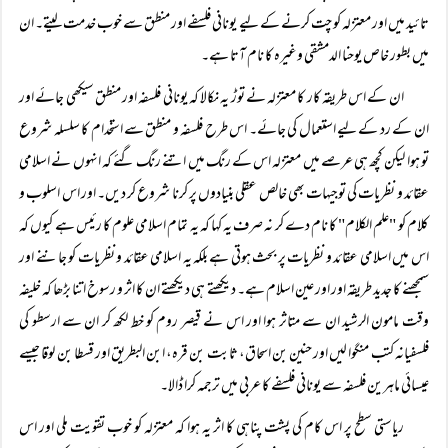
تائید میں اور معتزلہ کو چت کرنے کے لیے یونانی فلسفے اور منطق سے خوب خدمت لیتے۔ ان
میں بطور خاص یوحنا الدمشقی وغیرہ کا نام آتا ہے۔
ان کے اس طریقہ کار کا معتزلہ نے توڑ یہ نکالا کہ یونانی فلسفہ اور منطق سیکھی جائے اور
ان کے رد کے لیے استعمال کی جائے۔ اس طرح فلسفہ و منطق سے استخدام کا سلسلہ شروع
تو ہوا لیکن کچھ ہی عرصے میں معتزلہ اس کے رنگ میں اتنے رنگ گئے کہ انہوں نے اسلامی
عقائد و نظریات کی توجیہات بھی خالص عقلی بنیادوں پر کرنا شروع کر دیں۔ اور اس اسلوب و
کلام کو "علم الکلام" کا نام دے کر نہ صرف یہ کہا کہ یہ تمام اسلامی علوم کا رئیس ہے کیوں کہ
اس میں اسلامی عقائد و نظریات پر بحث ہوتی ہے بلکہ یہ اسلامی عقائد و نظریات کو جاننے اور
سمجھنے کا جدید طریقہ اور اور عین اسلام ہے۔ دیکھتے ہی دیکھتے ان کا اثر و رسوخ اتنا بڑھا کہ خلیفہ
وقت مامون الرشید ان سے متاثر ہوا اور اس نے قیصر روم کو خط لکھ کر ان سے ارسطو کی
فلسفیانہ کتب منگوا لیں اور حنین بن اسحاق، ثابت بن قرہ، ابن البطریق اور قسطا بن لوقا جیسے
عیسائی ماہرین فلسفہ سے یونانی فلسفے کا عربی میں ترجمہ کرا ڈالا۔
ریاستی سطح پر اس کام کی پشت پناہی کا اثر یہ ہوا کہ معتزلہ کو خوب تقویت ملی اور اس