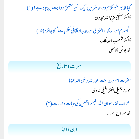
کیا قدیم علمِ کلام دورِ حاضر میں ایک غیر متعلق روایت بن چکا ہے؟ ( ۶)
ڈاکٹر مفتی ذبیح اللہ مجددی
’’اسلام اور ارتقا: الغزالی اور جدید ارتقائی نظریات‘‘ کا جائزہ (۱۵)
ڈاکٹر شعیب احمد ملک
محمد یونس قاسمی
سیرت و تاریخ
حضرت ام ورقہ بنت عبداللہ رضی اللہ عنہا
مولانا جمیل اختر جلیلی ندوی
اصحابِ محمدؐ رضوان اللہ علیہم اجمعین کی حیات و خدمات (۳)
محمد سراج اسرار
دین و دنیا