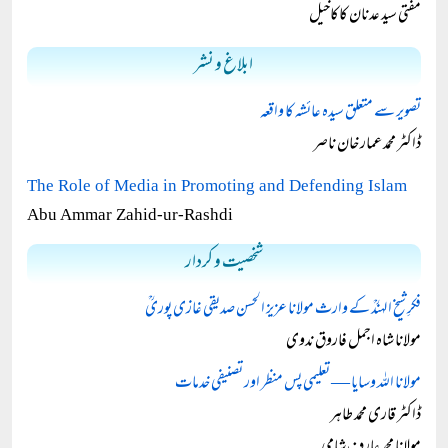
مفتی سید عدنان کاکاخیل
ابلاغ و نشر
تصویر سے متعلق سیدہ عائشہ کا واقعہ
ڈاکٹر محمد عمار خان ناصر
The Role of Media in Promoting and Defending Islam
Abu Ammar Zahid-ur-Rashdi
شخصیت و کردار
فکرِ شیخ الہندؒ کے وارث مولانا عزیز الحسن صدیقی غازی پوریؒ
مولانا شاہ اجمل فاروق ندوی
مولانا اللہ وسایا — تعلیمی پس منظر اور تصنیفی خدمات
ڈاکٹر قاری محمد طاہر