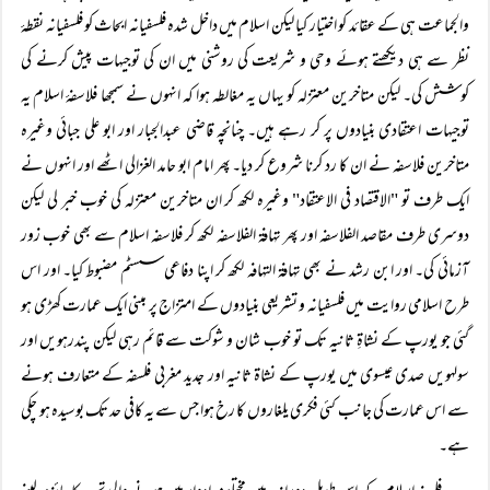
والجماعت ہی کے عقائد کو اختیار کیا لیکن اسلام میں داخل شدہ فلسفیانہ ابحاث کو فلسفیانہ نقطۂ
نظر سے ہی دیکھتے ہوئے وحی و شریعت کی روشنی میں ان کی توجیہات پیش کرنے کی
کوشش کی۔ لیکن متاخرین معتزلہ کو یہاں یہ مغالطہ ہوا کہ انہوں نے سمجھا فلاسفۂ اسلام یہ
توجیہات اعتقادی بنیادوں پر کر رہے ہیں۔ چنانچہ قاضی عبدالجبار اور ابو علی جبائی وغیرہ
متاخرین فلاسفہ نے ان کا رد کرنا شروع کر دیا۔ پھر امام ابو حامد الغزالی اٹھے اور انہوں نے
ایک طرف تو "الاقتصاد فی الاعتقاد" وغیرہ لکھ کر ان متاخرین معتزلہ کی خوب خبر لی لیکن
دوسری طرف مقاصد الفلاسفہ اور پھر تہافۃ الفلاسفہ لکھ کر فلاسفہ اسلام سے بھی خوب زور
آزمائی کی۔ اور ابن رشد نے بھی تہافۃ التہافہ لکھ کر اپنا دفاعی سسٹم مضبوط کیا۔ اور اس
طرح اسلامی روایت میں فلسفیانہ و تشریعی بنیادوں کے امتزاج پر مبنی ایک عمارت کھڑی ہو
گئی جو یورپ کے نشاۃِ ثانیہ تک تو خوب شان و شوکت سے قائم رہی لیکن پندرہویں اور
سولہویں صدی عیسوی میں یورپ کے نشاۃ ثانیہ اور جدید مغربی فلسفہ کے متعارف ہونے
سے اس عمارت کی جانب کئی فکری یلغاروں کا رخ ہوا جس سے یہ کافی حد تک بوسیدہ ہو چکی
ہے۔