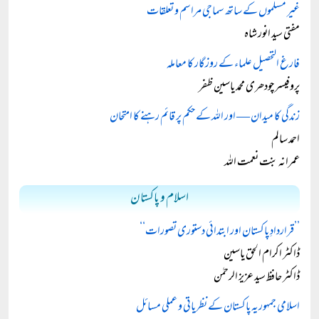
غیر مسلموں کے ساتھ سماجی مراسم و تعلقات
مفتی سید انور شاہ
فارغ التحصیل علماء کے روزگار کا معاملہ
پروفیسر چودھری محمد یاسین ظفر
زندگی کا میدان — اور اللہ کے حکم پر قائم رہنے کا امتحان
احمد سالم
عمرانہ بنت نعمت اللہ
اسلام و پاکستان
’’قراردادِ پاکستان اور ابتدائی دستوری تصورات‘‘
ڈاکٹر اکرام الحق یاسین
ڈاکٹر حافظ سید عزیز الرحمٰن
اسلامی جمہوریہ پاکستان کے نظریاتی و عملی مسائل