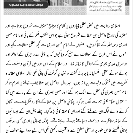
اسلامی روایت میں محض عقلی بنیادوں پر کلام کا مزاج معتزلہ سے شروع ہوتا ہے اور
معتزلہ کی تاریخ واصل بن عطا سے شروع ہوتی ہے جو اس مکتب فکر کے بانی اور امام حسن
بصری رحمہ اللہ کے شاگرد ہیں۔ جنہوں نے امام حسن بصری سے کچھ عقلی سوالات کیے اور
انہوں نے اس طرح کے سوالات سے منع کر دیا کیوں کہ یہ پہلی صدر ہجری کے اواخر اور
دوسری صدی ہجری کے اوائل کا زمانہ تھا۔ اور اسلام کے اس دور میں قرآن و سنت کے
ہوتے ہوئے عقلی، فلسفیانہ یا جاہلانہ گفت و شنید پر گرفت کی جاتی تھی تاکہ اسلامی عقائد و
نظریات میں شکوک و شبہات پیدا نہ ہوں۔ بہر حال! واصل بن عطا جواب نہ ملنے پر بھرم ہو کر
امام حسن بصری کی محفل سے الگ ہو گئے اور حسن بصری نے ان کے بارے میں کہا
"اعتزل عنا" یعنی ہم سے الگ ہو گیا۔ چنانچہ واصل بن عطا کے افکار و نظریات سے اتفاق
کرنے والے لوگ ان سے ملتے گئے اور ان کا حلقہ کافی بڑھ گیا۔ پہلے پہل ان کے عیسائیوں
کے ساتھ مناظرے اور بحث و مباحثے ہوتے رہتے تھے۔ چونکہ عیسائی برادری کسی حد تک
یونانی فلسفے خاص طور پر ارسطی منطق سے واقفیت رکھتی تھی اس لیے وہ اپنے موقف کی