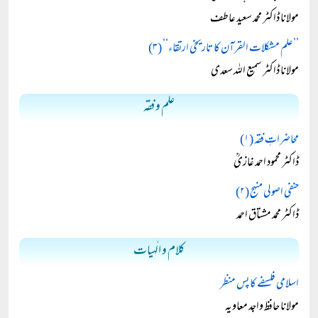
مولانا ڈاکٹر محمد سعید عاطف
’’علم مشکلات القرآن کا تاریخی ارتقاء‘‘ (۳)
مولانا ڈاکٹر سمیع اللہ سعدی
علم و فقہ
محاضراتِ فقہ (۱)
ڈاکٹر محمود احمد غازیؒ
حنفی اصولی منہج (۲)
ڈاکٹر محمد مشتاق احمد
کلام و الٰہیات
اسلامی فلسفے کا پس منظر
مولانا حافظ واجد معاویہ