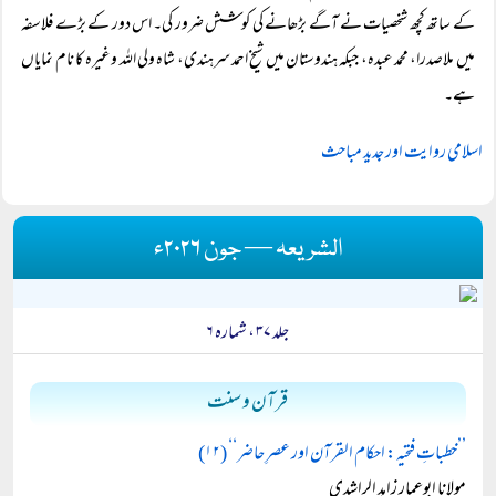
کے ساتھ کچھ شخصیات نے آگے بڑھانے کی کوشش ضرور کی۔ اس دور کے بڑے فلاسفہ
میں ملاصدرا، محمد عبدہ، جبکہ ہندوستان میں شیخ احمد سرہندی، شاہ ولی اللہ وغیرہ کا نام نمایاں
ہے۔
اسلامی روایت اور جدید مباحث
الشریعہ — جون ۲۰۲۶ء
جلد ۳۷ ، شمارہ ۶
قرآن و سنت
’’خطباتِ فتحیہ: احکام القرآن اور عصرِ حاضر‘‘ (۱۲)
مولانا ابوعمار زاہد الراشدی