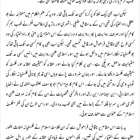
خوب گرم بازاری رہی جو کہ بذاتِ خود ایک طویل بحث کا متقاضی ہے۔
لیکن اب بھی ایک خلا کو پُر کرنا کسی حد تک باقی تھا۔ وہ یہ کہ علم الکلام میں معتزلہ نے جو
عقلی راہ اختیار کی تھی اس کے مد مقابل حنبلی، اشعری اور ماتریدی مکاتب فکر نے خوب جم کر
کام کیا اور صرف روایت یا پھر روایت و درایت کے اس امتزاج پر مبنی جو راہ اختیار کی وہ
کسی طرح بھی ناقابلِ فراموش اور قابلِ تحسین تھی۔ لیکن اب بھی یہ کام کسی حد تک باقی تھا کہ
جو فلسفیانہ افکار اسلام میں داخل ہوئے ہیں اور اسلامی علمی روایت میں انہیں کسی حد تک
مقبولیت حاصل ہو چکی ہے، ان پر کلام کیا جائے اور عقائد کو بحیثیت عقائد اور فلسفہ کو
بحیثیت فلسفہ دیکھا جائے۔ اور جہاں ضرورت پڑے وہاں اسی قدیم یونانی فلسفیانہ افکار کی
توجیہ وحی کی روشنی میں کی جائے۔ اس کام کا بیڑا امام ابو یوسف یعقوب الکندی نے اٹھایا
اور الفارابی، ابن سینا اور ابن رشد اور دیگر گئی شخصیات نے ان کے کام کو نہ صرف علمی و
فکری طور پر سراہا بلکہ آگے بڑھانے میں بھی خوب مدد دی۔ اور اس طرح ان کی فکر "فلسفہ
اسلام" کے عنوان سے متعارف ہوئی۔
یہ بات اس مقام پر ناقابلِ فراموش ہے کہ ان فلاسفۂ اسلام نے فلسفیانہ ابحاث بطور
عقیدے کے اختیار نہیں کی تھیں۔ بلکہ انہوں نے بنیادی عقائد کے طور پر اہل سنت