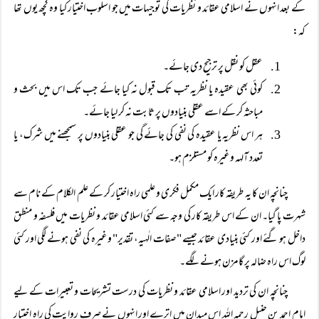
کے بعد انہوں نے اسلامی عقائد و نظریات کی توجیہات میں جو اسلوب اختیار کیا وہ کچھ یوں تھا
کہ:
عقل کو نقل پر ترجیح دی جائے۔
کوئی بھی عقیدہ یا نظریہ تب تک قبول نہ کیا جائے جب تک اس میں بحث و
مباحثہ کر کے اسے عقلی بنیادوں پر ثابت نہ کر لیا جائے۔
ہر اس نظریہ یا عقیدہ کی نفی کی جائے گی جو عقلی بنیادوں پر سمجھنے میں شرک، یا
تعدد آلہہ وغیرہ کو مستلزم ہو۔
چنانچہ ان کا یہ طریقہ کار ایک مکمل فکری و علمی راہ اختیار کر کے علم الکلام کے نام سے
شہرت پا گیا۔ ان کے اس طریقہ کار کی وجہ سے کئی اسلامی عقائد و نظریات میں فلسفہ و منطق
داخل ہو گئے اور کئی بنیادی عقائد جیسے "صفات الٰہیہ، تقدیر" وغیرہ کی نفی ہونے لگی اور کئی
لوگ اس راہ ضالہ پر گامزن ہونے لگے۔
چنانچہ ان کی تردید اور اسلامی عقائد و نظریات کی درست تشریحات و تعبیرات کے لیے
امام احمد بن حنبل رحمہ اللہ اس میدان میں اترے اور انہوں نے صرف روایت کی راہ اختیار