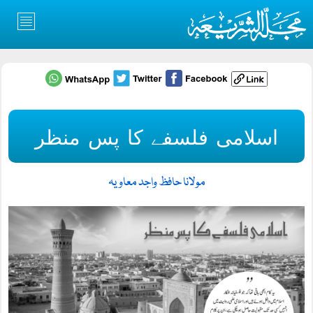
اسلامی فلسفے کا پس منظر
مولانا حافظ واجد معاویہ