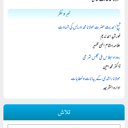
مولانا محمد عارف شامی
خبر و نظر
شیخ الحدیث حضرت مولانا محمد ادریس کی شہادت
خورشید احمد ندیم
علامہ ہشام الٰہی ظہیر
روداد اجلاس ملی مجلس شرعی
ڈاکٹر محمد امین
مولانا راشدی کے بیانات و خطابات
ادارہ الشریعہ
تلاش