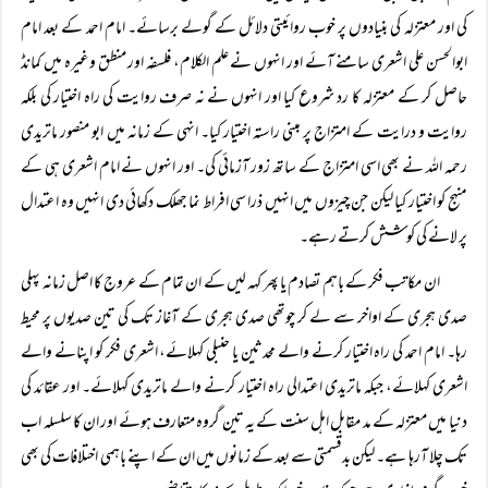
کی اور معتزلہ کی بنیادوں پر خوب روائیتی دلائل کے گولے برسائے۔ امام احمد کے بعد امام
ابوالحسن علی اشعری سامنے آئے اور انہوں نے علم الکلام، فلسفہ اور منطق وغیرہ میں کمانڈ
حاصل کر کے معتزلہ کا رد شروع کیا اور انہوں نے نہ صرف روایت کی راہ اختیار کی بلکہ
روایت و درایت کے امتزاج پر مبنی راستہ اختیار کیا۔ انہی کے زمانہ میں ابو منصور ماتریدی
رحمہ اللہ نے بھی اسی امتزاج کے ساتھ زور آزمائی کی۔ اور انہوں نے امام اشعری ہی کے
منہج کو اختیار کیا لیکن جن چیزوں میں انہیں ذرا سی افراط نما جھلک دکھائی دی انہیں وہ اعتدال
پر لانے کی کوشش کرتے رہے۔
ان مکاتب فکر کے باہم تصادم یا پھر کہہ لیں کے ان تمام کے عروج کا اصل زمانہ پہلی
صدی ہجری کے اواخر سے لے کر چوتھی صدی ہجری کے آغاز تک کی تین صدیوں پر محیط
رہا۔ امام احمد کی راہ اختیار کرنے والے محدثین یا حنبلی کہلائے، اشعری فکر کو اپنانے والے
اشعری کہلائے، جبکہ ماتریدی اعتدالی راہ اختیار کرنے والے ماتریدی کہلائے۔ اور عقائد کی
دنیا میں معتزلہ کے مد مقابل اہل سنت کے یہ تین گروہ متعارف ہوئے اور ان کا سلسلہ اب
تک چلا آرہا ہے۔ لیکن بدقسمتی سے بعد کے زمانوں میں ان کے اپنے باہمی اختلافات کی بھی