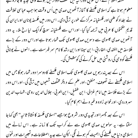
فلسفہ اسلام کے اس طویل دورانیہ میں مختلف ادوار میں ہونے والی تجدید کا جائزہ لینے
معلوم ہوتا ہے کہ اسلامی فلسفے کا آغاز آٹھویں صدی میں اُس وقت ہوا جب عباسی خلافت
نے بغداد کو علمی اور فلسفیانہ مرکز کے طور پر ترقی دی۔ اس دور میں فلسفہ یونان اور ایران کی
قدیم حکمتوں کا عربی میں ترجمہ کیا گیا، اور اس سے فلسفیانہ سوچ کو ایک نیا رخ ملا۔ یہ دور
آٹھویں صدی عیسوی سے دسویں صدی عیسوی تک شمار ہوتا ہے اور اس دور کے بڑے
فلاسفہ میں الکندی، الفارابی، ابن سینا اور ابن رشد کا نام سر فہرست ہے۔ انہوں نے یونانی
فلسفے کو وحی کی روشنی میں حل کرنے کی کوشش کی۔
اس کے بعد پندرہویں صدی عیسوی تک اسلامی فلسفے کا دوسرا دور شمار ہو گا جس میں
اسلامی فلسفے نے تصوف، منطق، اور علم کے دیگر مختلف شعبوں میں ترقی کی، اور اس دور
کے بڑے فلاسفہ میں امام غزالی، ابن طفیل، ابن العربی، جلال الدین رومی، شہاب الدین
سہروردی، اور خواجہ زادہ وغیرہ نے اہم کام کیا۔
اس کے بعد تیسرا اور تجدیدی دور شروع ہوا جسے "اسلامی فلسفہ کا نشاۃِ ثانیہ" بھی کہا جا
سکتا ہے، یہ سولہویں صدی عیسوی سے لے کر اب تک کا زمانہ ہے۔ اس زمانے میں
اسلامی دنیا میں فلسفے کی اہمیت کم ہونے لگی، لیکن اسے جدید اصطلاحات و تعبیرات اور فنون