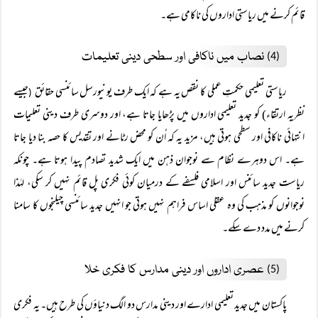
قائم کرنے میں ریاستی اداروں کی ناکامی ہے۔
نصاب میں ناکافی اور سطحی دینی تعلیمات
(4)
ریاستی تعلیمی حکمتِ عملی کا نقص یہ ہے کہ ایک طرف یونیورسل سائنسی حقائق
جیسے
(
نظریہ ارتقاء) کو جدید تعلیمی اداروں میں پڑھایا جاتا ہے، اور دوسری طرف دینی تعلیمات
انتہائی ناکافی اور سطحی ہوتی ہیں، مزید یہ کہ اُن کو محض رٹانے اور تقدیس کا حصہ بنا دیا جاتا
ہے۔ اس دوہرے نظام سے نوجوان ذہن میں ایک شدید تصادم پیدا ہوتا ہے۔ چونکہ
ریاست جدید سائنس اور اسلامی فلسفے کے درمیان کوئی فکری پل قائم نہیں کر سکی، لہٰذا
نوجوانوں کو مذہب کی وہ عقلی اساس فراہم نہیں ہوتی جو انہیں جدید سائنسی چیلنجوں کا سامنا
کرنے میں مدد دے سکے۔
عصری اداروں اور دینی مدارس کا فکری خلا
(5)
پاکستان میں جدید تعلیمی ادارے اور دینی مدارس دو الگ دنیاؤں کی طرح ہیں۔ یہ فکری