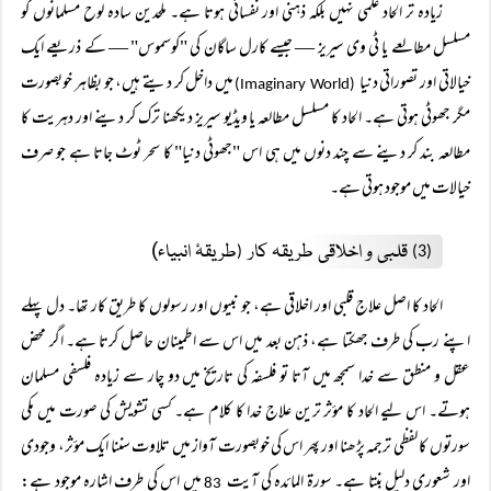
زیادہ تر الحاد علمی نہیں بلکہ ذہنی اور نفسانی ہوتا ہے۔ ملحدین سادہ لوح مسلمانوں کو
مسلسل مطالعے یا ٹی وی سیریز — جیسے کارل ساگان کی "کوسموس" — کے ذریعے ایک
خیالاتی اور تصوراتی دنیا
میں داخل کر دیتے ہیں، جو بظاہر خوبصورت
(Imaginary World)
مگر جھوٹی ہوتی ہے۔ الحاد کا مسلسل مطالعہ یا ویڈیو سیریز دیکھنا ترک کر دینے اور دہریت کا
مطالعہ بند کر دینے سے چند دنوں میں ہی اس "جھوٹی دنیا" کا سحر ٹوٹ جاتا ہے جو صرف
خیالات میں موجود ہوتی ہے۔
قلبی و اخلاقی طریقہ کار
طریقۂ انبیاء)
(
(3)
الحاد کا اصل علاج قلبی اور اخلاقی ہے، جو نبیوں اور رسولوں کا طریق کار تھا۔ دل پہلے
اپنے رب کی طرف جھکتا ہے، ذہن بعد میں اس سے اطمینان حاصل کرتا ہے۔ اگر محض
عقل و منطق سے خدا سمجھ میں آتا تو فلسفہ کی تاریخ میں دو چار سے زیادہ فلسفی مسلمان
ہوتے۔ اس لیے الحاد کا مؤثر ترین علاج خدا کا کلام ہے۔ کسی تشویش کی صورت میں مکی
سورتوں کا لفظی ترجمہ پڑھنا اور پھر اس کی خوبصورت آواز میں تلاوت سننا ایک مؤثر، وجودی
اور شعوری دلیل بنتا ہے۔ سورۃ المائدہ کی آیت
میں اس کی طرف اشارہ موجود ہے:
83