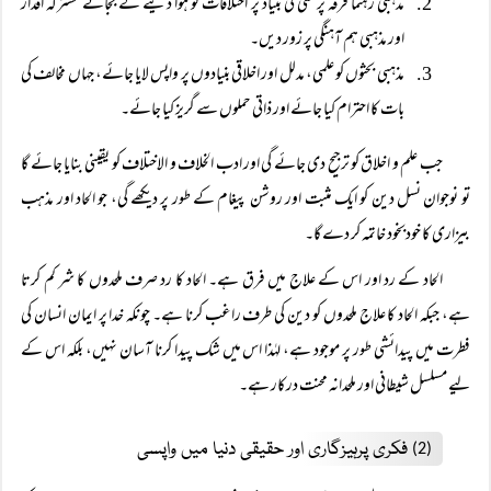
مذہبی رہنما فرقہ پرستی کی بنیاد پر اختلافات کو ہوا دینے کے بجائے مشترکہ اقدار
اور مذہبی ہم آہنگی پر زور دیں۔
مذہبی بحثوں کو علمی، مدلل اور اخلاقی بنیادوں پر واپس لایا جائے، جہاں مخالف کی
بات کا احترام کیا جائے اور ذاتی حملوں سے گریز کیا جائے۔
جب علم و اخلاق کو ترجیح دی جائے گی اور ادب الخلاف و الاختلاف کو یقینی بنایا جائے گا
تو نوجوان نسل دین کو ایک مثبت اور روشن پیغام کے طور پر دیکھے گی، جو الحاد اور مذہب
بیزاری کا خودبخود خاتمہ کر دے گا۔
الحاد کے رد اور اس کے علاج میں فرق ہے۔ الحاد کا رد صرف ملحدوں کا شر کم کرتا
ہے، جبکہ الحاد کا علاج ملحدوں کو دین کی طرف راغب کرنا ہے۔ چونکہ خدا پر ایمان انسان کی
فطرت میں پیدائشی طور پر موجود ہے، لہٰذا اس میں شک پیدا کرنا آسان نہیں، بلکہ اس کے
لیے مسلسل شیطانی اور ملحدانہ محنت درکار ہے۔
فکری پرہیزگاری اور حقیقی دنیا میں واپسی
(2)