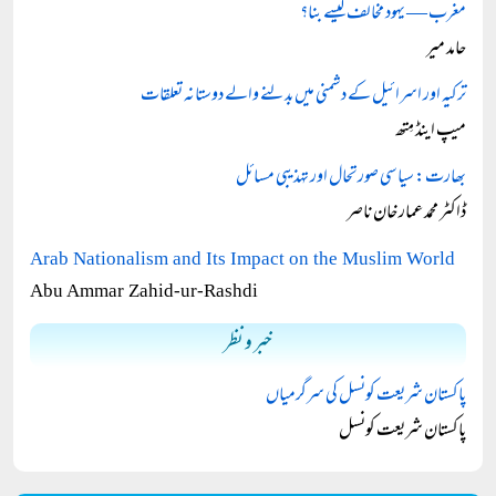
مغرب — یہود مخالف کیسے بنا؟
حامد میر
ترکیہ اور اسرائیل کے دشمنی میں بدلنے والے دوستانہ تعلقات
میپ اینڈ مِتھ
بھارت: سیاسی صورتحال اور تہذیبی مسائل
ڈاکٹر محمد عمار خان ناصر
Arab Nationalism and Its Impact on the Muslim World
Abu Ammar Zahid-ur-Rashdi
خبر و نظر
پاکستان شریعت کونسل کی سرگرمیاں
پاکستان شریعت کونسل