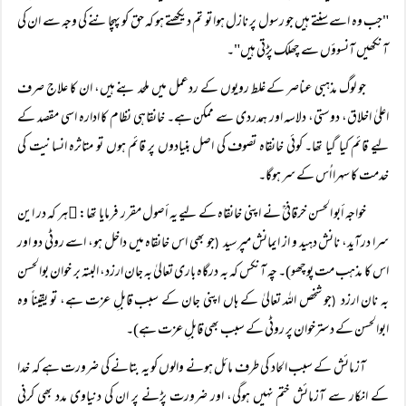
"جب وہ اسے سنتے ہیں جو رسول پر نازل ہوا تو تم دیکھتے ہو کہ حق کو پہچاننے کی وجہ سے ان کی
آنکھیں آنسوؤں سے چھلک پڑتی ہیں"۔
جو لوگ مذہبی عناصر کے غلط رویوں کے ردعمل میں ملحد بنے ہیں، ان کا علاج صرف
اعلیٰ اخلاق، دوستی، دلاسہ اور ہمدردی سے ممکن ہے۔ خانقاہی نظام کا ادارہ اسی مقصد کے
لیے قائم کیا گیا تھا۔ کوئی خانقاہ تصوف کی اصل بنیادوں پر قائم ہوں تو متاثرہ انسانیت کی
خدمت کا سہرا اُس کے سر ہوگا۔
خواجہ أبو الحسن خرقانیؒ نے اپنی خانقاہ کے لیے یہ أصول مقرر فرمایا تھا: ہر کہ در این
سرا درآید، نانش دہید و از ایمانش مپرسید
جو بھی اس خانقاہ میں داخل ہو، اسے روٹی دو اور
(
اس کا مذہب مت پوچھو)۔ چہ آنکس کہ بہ درگاہ باری تعالیٰ بہ جان ارزد، البتہ بر خوان بوالحسن
بہ نان ارزد
جو شخص اللہ تعالیٰ کے ہاں اپنی جان کے سبب قابلِ عزت ہے، تو یقیناً وہ
(
ابوالحسن کے دسترخوان پر روٹی کے سبب بھی قابلِ عزت ہے)۔
آزمائش کے سبب الحاد کی طرف مائل ہونے والوں کو یہ بتانے کی ضرورت ہے کہ خدا
کے انکار سے آزمائش ختم نہیں ہوگی، اور ضرورت پڑنے پر ان کی دنیاوی مدد بھی کرنی