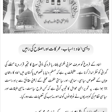
دیسی الحاد: اسباب، محرکات اور اصلاح کی راہیں
الحاد کے فروغ کو صرف مغربی فکری یلغار یا فرد کی ذاتی سوچ کا نتیجہ قرار دینا مسئلے کی
گہرائی کو نظر انداز کرنا ہے۔ حقیقت یہ ہے کہ مسلم دنیا بالخصوص پاکستان میں الحاد کا رجحان
وہاں کے مخصوص سیاسی، سماجی، اور ریاستی حکمتِ عملی کے زمینی حقائق سے براہِ راست
جڑا ہوا ہے۔ یہ تحریر انہی عوامل کا تجزیہ کرتی ہے کہ کس طرح ریاست، مذہبی طبقات اور
سیاسی نظام کی کمزوریوں نے نوجوانوں کو خدا اور مذہب کی تعلیمات سے دور کیا۔