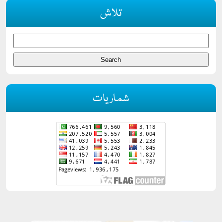
تلاش
شماریات