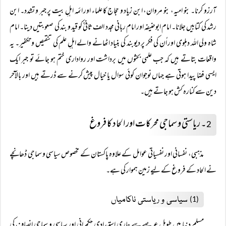
آرزو کرنا۔ بنو امیہ، بنو مروان، ابن زیاد و حجاج کا علماء اور ائمہ اہلِ بیت پر جبر و تشدد۔ ابن
رشد کی کتابیں جلانا۔ امام ابوحنیفہ اور امام ربانی مجدد الف ثانیؒ کو قید و بند کی صعوبتیں دینا۔ امام
شاہ ولی اللہ دہلوی اور اُن کی فکر پر دیوبند کی بنیاد اٹھانے والے اہلِ علم کی تنقیص و تکفیر۔ یہ
واقعات بتاتے ہیں کہ جب علمی بحثوں میں برداشت اور رواداری ختم ہو جائے تو جبر ایک
ایسی فضا پیدا ہوتی ہے جہاں نوجوان کوئی سوال یا خیال پیش کرنے سے ڈرتے ہیں اور بالآخر
دین سے کنارہ کش ہو جاتے ہیں۔
۔ ریاستی و سماجی محرکات اور الحاد کا فروغ
2
مذہبی، نفسانی اور نفسیاتی عوامل کے علاوہ پاکستان کے مخصوص سیاسی و سماجی ڈھانچے
نے الحاد کے فروغ کے لیے زمین ہموار کی ہے۔
سیاسی و ریاستی ناکامیاں
(1)
مسلم دنیا میں طویل عرصے سے جاری استبدادی حکمرانی اور سیاسی و سماجی انصاف کی