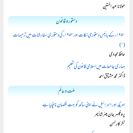
مولانا عبد المتین
دستور و قانون
۱۹۵۱ء کے بائیس دستوری نکات اور ۱۹۵۲ء کی دستوری سفارشات میں ترمیمات
(۱)
حافظ مجددی
ہماری جامعات میں اسلامی قانون کی تعلیم
ڈاکٹر محمد مشتاق احمد
ملت و عالَم
امریکہ اور اسرائیل نے اپنی ساکھ کو بہت نقصان پہنچایا ہے
پروفیسر جان میئرشائیمر
ٹکر کارلسن