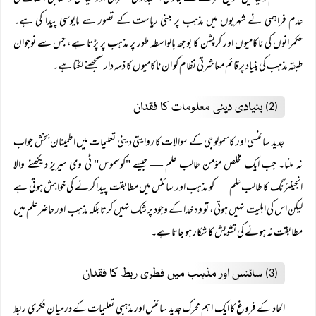
عدم فراہمی نے شہریوں میں مذہب پر مبنی ریاست کے تصور سے مایوسی پیدا کی ہے۔
حکمرانوں کی ناکامیوں اور کرپشن کا بوجھ بالواسطہ طور پر مذہب پر پڑتا ہے، جس سے نوجوان
طبقہ مذہب کی بنیاد پر قائم معاشرتی نظام کو ان ناکامیوں کا ذمہ دار سمجھنے لگتا ہے۔
بنیادی دینی معلومات کا فقدان
(2)
جدید سائنسی اور کاسمولوجی کے سوالات کا روایتی دینی تعلیمات میں اطمینان بخش جواب
نہ ملنا۔ جب ایک مخلص مؤمن طالب علم — جیسے "کوسموس" ٹی وی سیریز دیکھنے والا
انجینئرنگ کا طالب علم — کو مذہب اور سائنس میں مطابقت پیدا کرنے کی خواہش ہوتی ہے
لیکن اس کی اہلیت نہیں ہوتی، تو وہ خدا کے وجود پر شک نہیں کرتا بلکہ مذہب اور حاضر علم میں
مطابقت نہ ہونے کی تشویش کا شکار ہو جاتا ہے۔
سائنس اور مذہب میں فطری ربط کا فقدان
(3)
الحاد کے فروغ کا ایک اہم محرک جدید سائنس اور مذہبی تعلیمات کے درمیان فکری ربط