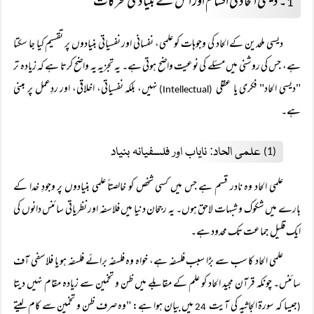
۔ دیسی الحاد کی اقسام اور اس کے بنیادی محرکات
1
دیسی ملحدین کے الحاد کی وجوہات کو علمی، نفسانی اور نفسیاتی بنیادوں پر تقسیم کیا جا سکتا
ہے، جس کی روشنی میں مسئلے کی نوعیت واضح ہوتی ہے۔ یہ تجزیہ یہ واضح کرتا ہے کہ زیادہ تر
"دیسی الحاد" فکری یا عقلی
نہیں، بلکہ نفسیاتی، اخلاقی، اور ردِعمل پر مبنی
(Intellectual)
ہے۔
علمی الحاد: نایاب اور فلسفیانہ بنیاد
(1)
علمی الحاد وہ نادر قسم ہے جس میں کسی شخص کو خالصتاً علمی بنیادوں پر وجودِ خدا کے
بارے میں شکوک و شبہات لاحق ہوں۔ یہ رجحان دنیا میں فلاسفہ اور نظریاتی سائنس دانوں کی
ایک قلیل جماعت تک محدود ہے۔
علمی الحاد کا سب سے بڑا سبب فلسفہ ہے، خواہ وہ فلسفہ برائے فلسفہ ہو یا فلاسفی آف
سائنس۔ چونکہ قرآن مجید الحاد کو علم کے مقابلے میں ظن و تخمین سے زیادہ مقام نہیں دیتا
جیسا کہ سورۃ الجاثیہ کی آیت
میں بیان ہوا ہے: "وہ صرف ظن و تخمین سے کام لیتے
24
(