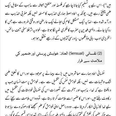
ہیں")، اس لیے یہ تسلیم کیا جانا چاہیے کہ فلسفہ اور منطق ہمیشہ سے مذہب کے مقابل ایک
علمی چیلنج رہے ہیں۔ چونکہ یہ الحاد اصلاً ہماری تہذیب کا مسئلہ نہیں بلکہ مغربی تہذیب سے
درآمد شدہ ہے، لہٰذا یہ ایک مستقل کام کی بجائے ایک عارضی اور وقتی ضرورت ہے جس کا
رد کیا جائے۔ دیسی ملحدین پر مغرب کا فکری ٹھپہ لگا ہوتا ہے، خواہ یہ اثر فلاسفی آف سائنس،
انگریزی ادب، ہالی وڈ فلموں، یا درسی کتابوں کے ذریعے منتقل ہوا ہو۔
نفسانی
الحاد: خواہش پرستی اور ضمیر کی
(Sensual)
(2)
ملامت سے فرار
نفسانی الحاد ہمارے معاشروں میں بڑے پیمانے پر موجود ہے اور اس کا تعلق علمی
شک و شبہات سے نہیں، بلکہ خواہشِ نفس کی تکمیل سے ہے۔ خواہش پرست انسان جب یہ
دیکھتا ہے کہ خدا، مذہب اور آخرت کے تصورات اس کی نفسانی خواہشات کی تکمیل میں
رکاوٹ بنتے ہیں، اور اس کا ضمیر اسے ملامت کرتا رہتا ہے، تو وہ اس ملامت سے بچنے کے
لیے خدا کا زبانی انکار کر دیتا ہے۔ وہ دراصل اپنی خواہش کو علم سمجھنے کا دھوکہ دے رہا ہوتا
ہے تاکہ ضمیر کی خلش کو ختم کیا جا سکے۔ دیسی ملحدین کی ایک بڑی تعداد اسی قسم کے لوگوں پر