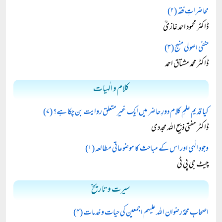
محاضراتِ فقہ (۲)
ڈاکٹر محمود احمد غازیؒ
حنفی اصولی منہج (۳)
ڈاکٹر محمد مشتاق احمد
کلام و الٰہیات
کیا قدیم علمِ کلام دورِ حاضر میں ایک غیر متعلق روایت بن چکا ہے؟ (۷)
ڈاکٹر مفتی ذبیح اللہ مجددی
وجودِ الٰہی اور اس کے مباحث کا موضوعاتی مطالعہ (۱)
چیٹ جی پی ٹی
سیرت و تاریخ
اصحابِ محمدؐ رضوان اللہ علیہم اجمعین کی حیات و خدمات (۴)