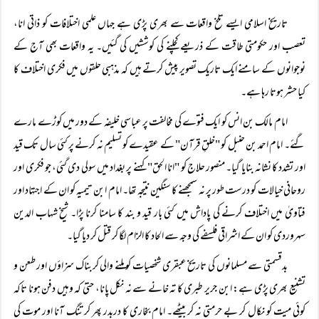
تاریخ اسلامی ایسے تلخ واقعات سے بھری پڑی ہے جہاں علمی اختلافات کو ذاتی انا،
تعصب اور حکومتی طاقت کے ذریعے کچلنے کی کوششیں کی گئیں۔ یہ واقعات بھی آج کے
نوجوانوں کے سامنے ایک تاریک تصویر پیش کرتے ہیں کہ مذہبی حلقوں میں فکری اختلاف کا
کیا حشر ہوتا رہا ہے۔
امام مالک بن انس کو ایک فتوے کی مخالفت پر عباسی خلیفہ کے دور میں کوڑے مارے
گئے۔ امام احمد بن حنبل کو "خلقِ قرآن" کے عقیدے کو تسلیم نہ کرنے پر کئی سال تک قید
اور تشدد کا نشانہ بنایا گیا۔ منصور حلاج کو "انا الحق" کہنے پر بغداد میں سولی دی گئی، جو فکری اور
روحانی خیالات کو درست طور پر نہ سمجھنے کا سنگین نتیجہ تھا۔ امام ابن تیمیہ کو ان کے اجتہاد اور
فتاویٰ میں اختلاف کرنے کی پاداش میں کئی بار قید و بند کا سامنا کرنا پڑا۔ شیخ شہاب الدین
سہروردی کو ان کے اشراقی فلسفے کی وجہ سے الحاد کا الزام لگا کر قتل کر دیا گیا۔
بدقسمتی سے مسلمانوں کی تاریخ عبقری شخصیات کو ملنے والی کربناک سزاؤں اور طعن و
تشنیع بھری پڑی ہے: ابن جریر طبری کا تہ خانے سے نہ نکل پانا، حتیٰ کہ وہیں دفن ہونا تاکہ
کوئی میت کو نکال کر بے حرمتی نہ کر بیٹھے۔ امام بخاری کا دربدر پھر کر تنگ آنا اور موت کی