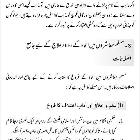
اگر مذہب کے نام پر لڑنے والے افراد ہی اخلاق سے عاری ہیں، تو مذہب کیسے امن کا درس
دے سکتا ہے؟ وہ ان جھگڑوں اور گالی گلوچ کو مذہب کا اصل چہرہ قرار دیتے ہیں، جو لوگوں
کو جذباتی طور پر دین سے کنارہ کشی اختیار کرنے پر مجبور کرتا ہے۔
۔ مسلم معاشروں میں الحاد کے رد اور علاج کے لیے جامع
3
اصلاحات
مسلم معاشروں میں الحاد کے فروغ کا مقابلہ کرنے کے لیے جامع اور اندرونی
اصلاحات درکار ہیں۔ اس مسئلے کا حل یہ ہے کہ:
علم و اخلاق اور آدابِ اختلاف کا فروغ
(1)
تعلیمی نظام میں جدید سائنس اور اسلامی فلسفے کے درمیان ایک فکری ربط قائم
کیا جائے، تاکہ نوجوانوں کو سائنسی چیلنجوں کا مدلل اسلامی جواب میسر آ سکے۔