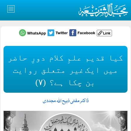
کیا قدیم علمِ کلام دورِ حاضر
میں ایک غیر متعلق روایت
بن چکا ہے؟ (۷)
ڈاکٹر مفتی ذبیح اللہ مجددی