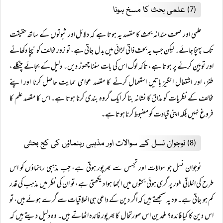
علمی بحث کا مسخ ہونا
(7)
علمی اور صحت مندانہ بحث کا مقصد یہ ہوتا ہے کہ دلائل اور ثبوتوں کے ساتھ حقیقت
تک پہنچا جائے۔ لیکن جب یہ بحث ذاتی لڑائی میں بدل جاتی ہے، تو زور مخالف کو نیچا دکھانے
اور توہین کرنے پر ہوتا ہے، تاکہ لوگ اس کی بات سننا چھوڑ دیں۔ دلیل کے بجائے چٹکلے،
طنز، اور اشتعال انگیز باتیں استعمال کرنے کا مقصد عوامی حمایت حاصل کرنا اور اپنے
مخالف کے نظریات کو مذاق کا نشانہ بنا کر ایک گروہ بندی کرنا ہوتا ہے۔ اس کا مقصد علم کا
فروغ نہیں بلکہ اپنی قیادت کو مضبوط کرنا ہوتا ہے۔
نوجوان نسل کے سوالات اور مذہبی رہنماؤں کی کج بحثی
(8)
نوجوان نسل جو سوالات اور تجسس سے بھرپور ہوتی ہے، جب مذہبی رہنماؤں کو اس
طرح کی اخلاقی طور پر گری ہوئی بحثوں میں الجھا ہوا دیکھتی ہے، تو ان کی نظر میں مذہب کی قدر
کم ہو جاتی ہے۔ وہ یہ سمجھتے ہیں کہ اگر دین کے داعی ہی اخلاقیات سے گرے ہوئے ہیں، تو
اس دین کا کیا فائدہ؟ ملحدین اس صورتحال کا بھرپور فائدہ اٹھاتے ہیں۔ وہ دلیل دیتے ہیں کہ