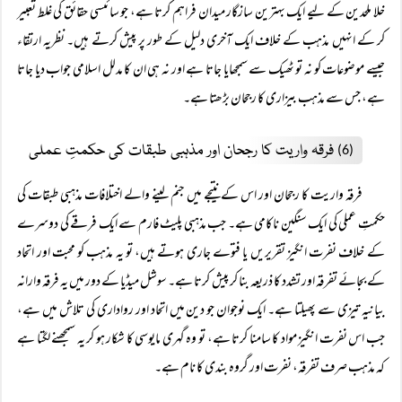
خلا ملحدین کے لیے ایک بہترین سازگار میدان فراہم کرتا ہے، جو سائنسی حقائق کی غلط تعبیر
کر کے انہیں مذہب کے خلاف ایک آخری دلیل کے طور پر پیش کرتے ہیں۔ نظریہ ارتقاء
جیسے موضوعات کو نہ تو ٹھیک سے سمجھایا جاتا ہے اور نہ ہی ان کا مدلل اسلامی جواب دیا جاتا
ہے، جس سے مذہب بیزاری کا رجحان بڑھتا ہے۔
فرقہ واریت کا رجحان اور مذہبی طبقات کی حکمتِ عملی
(6)
فرقہ واریت کا رجحان اور اس کے نتیجے میں جنم لینے والے اختلافات مذہبی طبقات کی
حکمتِ عملی کی ایک سنگین ناکامی ہے۔ جب مذہبی پلیٹ فارم سے ایک فرقے کی دوسرے
کے خلاف نفرت انگیز تقریریں یا فتوے جاری ہوتے ہیں، تو یہ مذہب کو محبت اور اتحاد
کے بجائے تفرقہ اور تشدد کا ذریعہ بنا کر پیش کرتا ہے۔ سوشل میڈیا کے دور میں یہ فرقہ وارانہ
بیانیہ تیزی سے پھیلتا ہے۔ ایک نوجوان جو دین میں اتحاد اور رواداری کی تلاش میں ہے،
جب اس نفرت انگیز مواد کا سامنا کرتا ہے، تو وہ گہری مایوسی کا شکار ہو کر یہ سمجھنے لگتا ہے
کہ مذہب صرف تفرقہ، نفرت اور گروہ بندی کا نام ہے۔