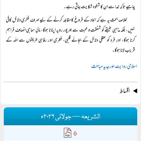
چاہیے تاکہ خدا سے ان کا شکوہ شکایت جاتی رہے۔
خلاصۂ بحث یہ ہے کہ الحاد کے فروغ کا مقابلہ کرنے کے لیے صرف فکری دلائل کافی
نہیں، بلکہ مذہبی طبقے کو شفقت و محبت سے بھرپور رویہ اپنانا ہوگا، مالی سماجی انصاف فراہم
کرنا ہوگا، اور فرد کو عقلی دلائل کے بجائے قلبی، فطری اور رفاہی طریقوں سے اللہ کے
قریب لانا ہوگا۔
اسلامی روایت اور جدید مباحث
اقساط
الشریعہ — جولائی ۲۰۲۶ء