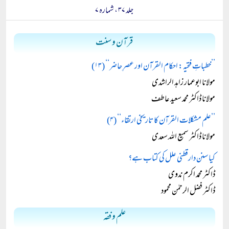
جلد ۳۷ ، شمارہ ۷
قرآن و سنت
’’خطباتِ فتحیہ: احکام القرآن اور عصرِ حاضر‘‘ (۱۳)
مولانا ابوعمار زاہد الراشدی
مولانا ڈاکٹر محمد سعید عاطف
’’علم مشکلات القرآن کا تاریخی ارتقاء‘‘ (۴)
مولانا ڈاکٹر سمیع اللہ سعدی
کیا سنن دارقطنی علل کی کتاب ہے؟
ڈاکٹر محمد اکرم ندوی
ڈاکٹر فضل الرحمٰن محمود
علم و فقہ