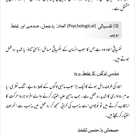
مشتمل ہے۔
نفسیاتی
الحاد: ردعمل، صدمے اور غلط
(Psychological)
(3)
رویے
نفسیاتی الحاد وہ ہے جس کا سبب انسان کے نفسیاتی مسائل، ذہنی تناؤ، یا شدید ردعمل
ہوتے ہیں۔
مذہبی لوگوں کا غلط رویہ
الحاد کی طرف مائل ہونے کا ایک بڑا سبب مذہبی لوگوں کے غلط رویے، تنگ نظری، یا
عدم رواداری کا شدید ردعمل ہے۔ جب مذہبی حلیہ اختیار کرنے والے افراد ناروا حرکت کا
ارتکاب کرتے ہیں تو نوجوان اسے مذہب کی خرابی سمجھ کر ردعمل میں مذہب سے انحراف
اختیار کر لیتے ہیں۔
جسمانی یا جنسی تشدد