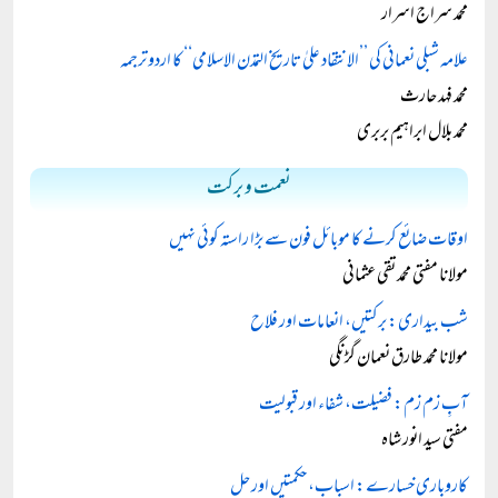
محمد سراج اسرار
علامہ شبلی نعمانی کی ’’الانتقاد علیٰ تاریخ التمدن الاسلامی‘‘ کا اردو ترجمہ
محمد فہد حارث
محمد بلال ابراہیم بربری
نعمت و برکت
اوقات ضائع کرنے کا موبائل فون سے بڑا راستہ کوئی نہیں
مولانا مفتی محمد تقی عثمانی
شب بیداری: برکتیں، انعامات اور فلاح
مولانا محمد طارق نعمان گڑنگی
آبِ زم زم: فضیلت، شفاء اور قبولیت
مفتی سید انور شاہ
کاروباری خسارے: اسباب، حکمتیں اور حل