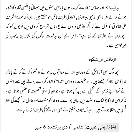
یہ ایک اہم اور حساس نکتہ ہے کہ مدرسوں یا مذہبی حلقوں میں جسمانی یا جنسی تشدد کا شکار
ہونے والے افراد بھی مذہبی بیزاری یا الحاد کی طرف مائل ہو سکتے ہیں۔ جیسا کہ مولانا اشرف
علی تھانویؒ کا قول ہے کہ اگر داڑھی والوں نے چوریاں شروع کر دی ہیں تو یوں کہو کہ
"چوروں نے داڑھی رکھ لی ہے"، اس لیے ان بدفطرت لوگوں کی نشاندہی مذہب کی
خیرخواہی ہے۔
آزمائش اور شکوہ
کچھ لوگ کسی آزمائش کے دوران اللہ سے دعا قبول نہ ہونے کا شکوہ کرتے کرتے بالآخر
خدا کا ہی انکار کر بیٹھتے ہیں۔ درحقیقت، وہ اس "خدا" کا انکار کر رہے ہوتے ہیں جسے انہوں
نے خود اپنے ذہن کے تخیل سے پیدا کیا ہوتا ہے، جو ان کی اپنی شخصیت کا عکس ہوتا ہے،
نہ کہ اس خدا کا جو کتاب و سنت میں بیان ہوا ہے۔ وہ خدا کو منصف اور عادل نہ سمجھنے کی غلط
فہمی میں مبتلا ہوتے ہیں۔ جیسا کہ ایلف شفق نے بھی اس نکتے کی طرف اشارہ کیا ہے۔
تاریخی عبرت: علمی آزادی پر تشدد کا جبر
(4)