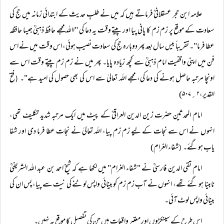
علامہ ابن حجر عسقلانیؒ فرماتے ہیں کہ میں نے طلبِ حدیث کے ابتدائی زمانہ میں حج کی
سعادت کے موقع پر زم زم کا پانی پیا اور پیتے وقت یہ دعا کی "االلہ مجھے حافظ ذہبیؒ جیسا حافظہ
عطا فرما"۔ تقریباً‌ بیس سال بعد پھر دوبارہ حج کی سعادت نصیب ہوئی، اس وقت میں نے اس
فن میں اپنی واقفیت امام ذہبیؒ سے کچھ زیادہ پایا۔ پھر میں نے زم زم پیتے وقت اس سے
اونچا مرتبہ حاصل ہونے کی دعا کی، مجھے اللہ تعالیٰ سے اس کی بھی حصول کی امید ہے"۔
فتح
(
القدیر،۲؍۵۰۷)
امام المحدثین حضرت زین الدین العراقیؒ کے پیٹ میں ایک مرتبہ شدید تکلیف تھی،
انہوں نے اس سے نجات کے لیے زم زم پیا، اللہ تعالیٰ نے نجات عطا فرما دی اور شفا
یاب ہوگئے۔
شفاء الغرام)
(
امام تقی الدین فارسیؒ نے "شفاء الغرام" میں لکھا ہے کہ شیخ احمد بن عبد اللہ الشریفیؒ
نابینا ہو گئے تھے، انہوں نے آب زم زم کو بینائی واپس لوٹنے کی نیت سے پیا، پس ان کی
بینائی واپس لوٹ آئی۔
اس طرح کے سینکڑوں اور معتبر واقعات ہیں جن کی تفصیل کا موقع یہ نہیں۔