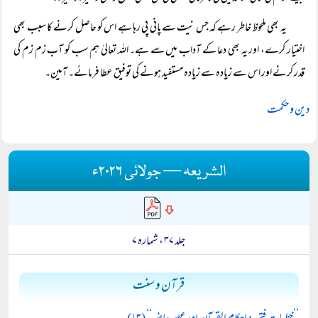
یہ بھی ملحوظ خاطر رہے کہ جس نیت سے پانی پی رہا ہے اس کو حاصل کرنے کا سبب بھی
اختیار کرے، اور یہ بھی دعا کے آداب میں سے ہے۔ اللہ تعالیٰ ہم سب کو آب زم زم کی
قدر کرنے اور اس سے زیادہ سے زیادہ مستفید ہونے کی توفیق عطا فرمائے۔ آمین۔
دین و حکمت
الشریعہ — جولائی ۲۰۲۶ء
جلد ۳۷ ، شمارہ ۷
قرآن و سنت