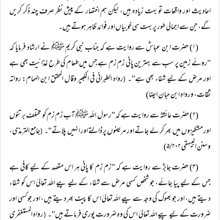
احادیث اور واقعات تو بہت زیادہ ہیں، لیکن ہم اختصار کے پیش نظر صرف چند ذکر کریں
گے، جن سے اجمالی طور پر بہت سی خوبیاں اور فوائد ظاہر ہوتے ہیں۔
(۱) حضرت ابن عباسؓ سے روایت ہے کہ جناب نبی کریم ﷺ نے ارشاد فرمایا کہ
"روئے زمین پر سب سے بہترین پانی زم زم ہے جس میں طعام کی طرح غذائیت بھی ہے
اور مرض کے لیے شفاء بھی ہے"۔
رواہ الطبرانی فی الکبیر وقال المحقق ابن الہمام: رواتہ
(
ثقات، ورواہ ابن حبان ایضا)
(۲) حضرت عائشہؓ سے روایت ہے کہ "رسول اللہ ﷺ آب زم زم کو مختلف برتنوں
اور مشکیزوں میں بھر کر لے جاتے اور مریضوں پر ڈالتے اور انہیں پلاتے"۔
جامع الترمذی،
(
وسنن البیہقی ۵/۲۰۲)
(۳) حضرت جابرؓ سے روایت ہے کہ "زم زم کا پانی ہر اس مقصد کے لیے کافی ہے
جس کے لیے پیا جائے، جو شخص کسی مرض سے شفاء کے لیے پیے اللہ تعالیٰ اس کو شفاء
دیتے ہیں، اور جو بھوک کی وجہ سے پیے اللہ تعالیٰ اس کا پیٹ بھر دیتے ہیں، اور جو کسی اور
ضرورت کے لیے پیے اللہ تعالیٰ اس کی وہ ضرورت پوری فرماتے ہیں"۔
رواہ المستغفری
(