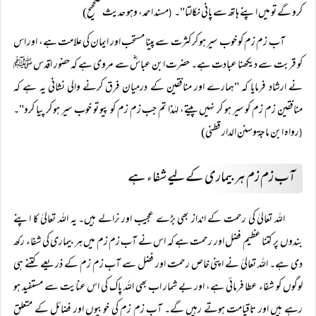
کرو گے تو میں اپنے ہاتھ سے پانی نکالتا"۔
مسند احمد، وہو حدیث صححیح)
(
آب زم زم کو خوب سیر ہو کر کثرت سے پینا مستحب اور ایمان کی علامت ہے، اور اس
کو قربت سے دیکھنا عبادت ہے۔ حضرت ابن عباسؓ سے مروی ہے کہ حضور اقدس ﷺ
نے ارشاد فرمایا کہ "ہمارے اور منافقین کے درمیان فرق کرنے والی نشانی یہ ہے کہ
منافقین زم زم کو سیر ہو کر نہیں پیتے، لہٰذا تم جب زم زم کو پیو تو خوب سیر ہو کر پیا کرو"۔
رواہ ابن ماجۃ وسنن الدار قطنی)
(
آب زم زم ہر بیماری کے لیے شفاء ہے
اللہ تعالیٰ کی رحمت کے انداز بھی بڑے عجیب اور نرالے ہیں۔ یہ اللہ تعالیٰ کا اپنے
بندوں پر کتنا عظیم فضل اور رحمت ہے کہ اس نے آب زم زم میں ہر بیماری کی شفاء رکھ
دی ہے۔ اللہ تعالیٰ نے اپنی خاص رحمت اور فضل سے آب زم زم کے ذریعے کتنے ہی
لوگوں کو شفاء عطا فرمائی ہے، اور بے شمار اب بھی اللہ پاک کی اس عنایت سے مستفید ہو
رہے ہیں اور تاقیامت ہوتے رہیں گے۔ آب زم زم کی خوبیوں اور فضائل کے متعلق