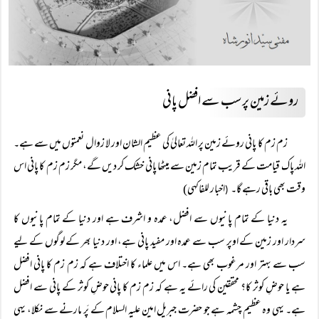
روئے زمین پر سب سے افضل پانی
زم زم کا پانی روئے زمین پر اللہ تعالیٰ کی عظیم الشان اور لا زوال نعمتوں میں سے ہے۔
اللہ پاک قیامت کے قریب تمام زمین سے میٹھا پانی خشک کر دیں گے، مگر زم زم کا پانی اس
وقت بھی باقی رہے گا۔
اخبار للفاکہی)
(
یہ دنیا کے تمام پانیوں سے افضل، عمدہ و اشرف ہے اور دنیا کے تمام پانیوں کا
سردار اور زمین کے اوپر سب سے عمدہ اور مفید پانی ہے، اور دنیا بھر کے لوگوں کے لیے
سب سے بہتر اور مرغوب بھی ہے۔ اس میں علماء کا اختلاف ہے کہ زم زم کا پانی افضل
ہے یا حوضِ کوثر کا؟ محققین کی رائے یہ ہے کہ زم زم کا پانی حوضِ کوثر کے پانی سے افضل
ہے۔ یہی وہ عظیم چشمہ ہے جو حضرت جبریل امین علیہ السلام کے پَر مارنے سے نکلا، یہی