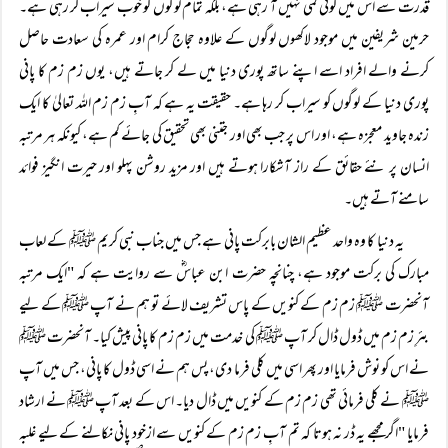
قدرت سے اس میں کوئی کمی نہیں آ رہی ہے، بلکہ تمام لوگوں کو خوب سیراب کر رہی ہے۔
حرمین شریفین میں موجود لاکھوں لوگوں کے علاوہ حجاج کرام اور عمرہ کی سعادت حاصل
کرنے والے افراد اسے اپنے ساتھ پوری دنیا میں لے کر جاتے ہیں، یوں زم زم کا پانی
پوری دنیا کے لوگوں کو سیراب کر رہا ہے۔ حقیقت یہ ہے کہ آبِ زم زم اللہ تعالیٰ کا ایک
زندہ جاوید معجزہ ہے، اور اس پر جب بھی اور جتنی بھی تحقیق کی جائے کم ہے، کیونکہ ہر مرتبہ
انسان پر نئے حقائق کے راز آشکارا ہوتے ہیں اور مزید روشن پہلو اور حیرت انگیز فوائد
سامنے آتے ہیں۔
یہ دنیا کا وہ واحد عظیم الشان بابرکت پانی ہے جس میں جناب نبی کریم ﷺ کے لعاب
مبارک کی برکت موجود ہے، چنانچہ حضرت ابن عباسؓ سے روایت ہے کہ "ایک مرتبہ
آنحضرت ﷺ زم زم کے کنویں کے پاس تشریف لائے تو ہم نے آپ ﷺ کے لیے
بئرِ زم زم میں ڈول ڈال کر آپ ﷺ کی خدمت میں زم زم کا پانی پیش کیا۔ آنحضرت ﷺ
نے اس کو نوش فرمایا اور پھر اسی میں کلی فرما دی، پس ہم نے اسی ڈول کا پانی، جس میں آپ
ﷺ نے کلی فرمائی تھی زم زم کے کنویں میں ڈال دیا۔ اس کے بعد آپ ﷺ نے ارشاد
فرمایا "اگر مجھے یہ ڈر نہ ہوتا کہ تم آبِ زم زم کے کنویں سے ازخود پانی نکالنے کے لیے غلبہ