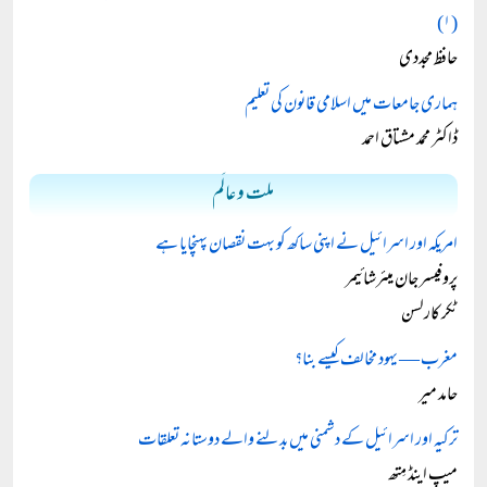
(۱)
حافظ مجددی
ہماری جامعات میں اسلامی قانون کی تعلیم
ڈاکٹر محمد مشتاق احمد
ملت و عالَم
امریکہ اور اسرائیل نے اپنی ساکھ کو بہت نقصان پہنچایا ہے
پروفیسر جان میئرشائیمر
ٹکر کارلسن
مغرب — یہود مخالف کیسے بنا؟
حامد میر
ترکیہ اور اسرائیل کے دشمنی میں بدلنے والے دوستانہ تعلقات
میپ اینڈ مِتھ