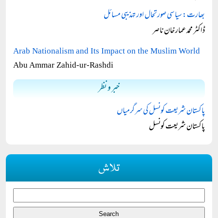
بھارت: سیاسی صورتحال اور تہذیبی مسائل
ڈاکٹر محمد عمار خان ناصر
Arab Nationalism and Its Impact on the Muslim World
Abu Ammar Zahid-ur-Rashdi
خبر و نظر
پاکستان شریعت کونسل کی سرگرمیاں
پاکستان شریعت کونسل
تلاش