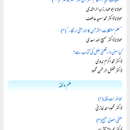
’’خطباتِ فتحیہ: احکام القرآن اور عصرِ حاضر‘‘ (۱۳)
مولانا ابوعمار زاہد الراشدی
مولانا ڈاکٹر محمد سعید عاطف
’’علم مشکلات القرآن کا تاریخی ارتقاء‘‘ (۴)
مولانا ڈاکٹر سمیع اللہ سعدی
کیا سنن دارقطنی علل کی کتاب ہے؟
ڈاکٹر محمد اکرم ندوی
ڈاکٹر فضل الرحمٰن محمود
علم و فقہ
محاضراتِ فقہ (۲)
ڈاکٹر محمود احمد غازیؒ
حنفی اصولی منہج (۳)