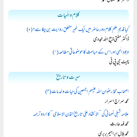
ڈاکٹر محمد مشتاق احمد
کلام و الٰہیات
کیا قدیم علمِ کلام دورِ حاضر میں ایک غیر متعلق روایت بن چکا ہے؟ (۷)
ڈاکٹر مفتی ذبیح اللہ مجددی
وجودِ الٰہی اور اس کے مباحث کا موضوعاتی مطالعہ (۱)
چیٹ جی پی ٹی
سیرت و تاریخ
اصحابِ محمدؐ رضوان اللہ علیہم اجمعین کی حیات و خدمات (۴)
محمد سراج اسرار
علامہ شبلی نعمانی کی ’’الانتقاد علیٰ تاریخ التمدن الاسلامی‘‘ کا اردو ترجمہ
محمد فہد حارث
محمد بلال ابراہیم بربری