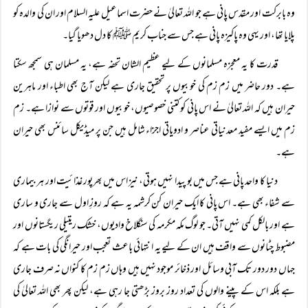
وہ بابرکت اور مقدس پانی ہے جو اللہ تعالیٰ نے حضرت اسماعیل علیہ السلام اور ان کی والدہ کو
پلایا تھا، اور یہی وہ پاکیزہ پانی ہے جس سے جناب کریم ﷺ کا دل دھویا گیا۔
قدرت کا یہ معجزہ مسلمانوں کے لیے عظیم الشان تحفہ ہے، یہ مسلمان ہی سمجھ سکتا
ہے۔ دور حاضر میں زم زم کی خوبیوں پر تحقیق جاری ہے لیکن آج بھی اطباء اور ماہرین
حیران ہیں کہ اللہ تعالیٰ نے اس پانی کو کتنی خصوصیوں، خوبیوں اور قوتوں سے نوازا ہے۔ زم
زم میں ایسے مفید معدنیاتی عناصر و ادویاتی اجزاء شامل ہیں جن پر میڈیکل سائنس بھی حیران
ہے۔
دنیا کا واحد پانی ہے جس میں بو پیدا نہیں ہوتی، نیز اس میں بھرپور غذائیت اور ہر بیماری
سے شفاء بھی ہے۔ اس پانی کا ایک حیران کن کرشمہ یہ ہے کہ روزِ اول سے جاری و ساری
ہے اور بالکل کمی نہیں آتی۔ جو لوگ مکہ مکرمہ کی سنگلاخ وادیوں، خشک ریتیلی ریگستانوں اور
مضبوط چٹانوں سے واقف ہیں ان کے لیے یہ انتہائی باعث تعجب اور حیرانگی کی بات ہے کہ
جہاں دور دور تک آبی وسائل اور ذخائر موجود نہیں ہیں وہاں زم زم کا کنواں نہ صرف جاری
ہے بلکہ اس کے پینے والوں کی تعداد روز بروز بڑھتی جا رہی ہے، لیکن پھر بھی اللہ تعالیٰ کی