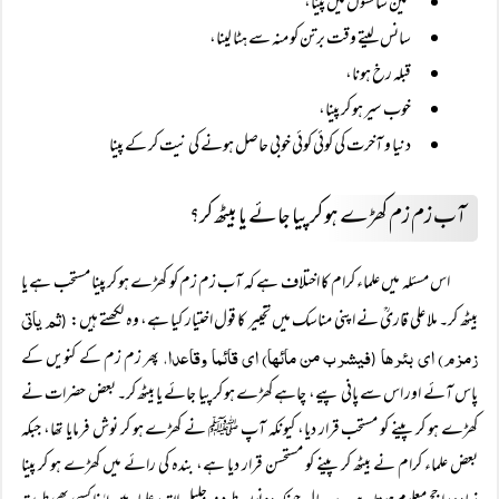
تین سانسوں میں پینا،
سانس لیتے وقت برتن کو منہ سے ہٹا لینا،
قبلہ رخ ہونا،
خوب سیر ہو کر پینا،
دنیا و آخرت کی کوئی کوئی خوبی حاصل ہونے کی نیت کر کے پینا
آب زم زم کھڑے ہو کر پیا جائے یا بیٹھ کر؟
اس مسئلہ میں علماء کرام کا اختلاف ہے کہ آب زم زم کو کھڑے ہو کر پینا مستحب ہے یا
ثم یاتی
بیٹھ کر۔ ملا علی قاریؒ نے اپنی مناسک میں تخییر کا قول اختیار کیا ہے، وہ لکھتے ہیں:
(
زمزم) ای بئرھا
فیشرب من مائہا) ای قائما وقاعدا،
پھر زم زم کے کنویں کے
(
پاس آئے اور اس سے پانی پیے، چاہے کھڑے ہو کر پیا جائے یا بیٹھ کر۔ بعض حضرات نے
کھڑے ہو کر پینے کو مستحب قرار دیا، کیونکہ آپ ﷺ نے کھڑے ہو کر نوش فرمایا تھا، جبکہ
بعض علماء کرام نے بیٹھ کر پینے کو مستحسن قرار دیا ہے، بندہ کی رائے میں کھڑے ہو کر پینا