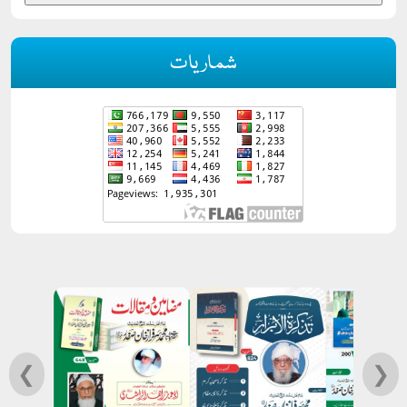
شماریات
❮
❯