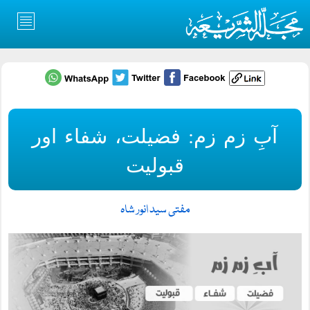
آبِ زم زم: فضیلت، شفاء اور
قبولیت
مفتی سید انور شاہ