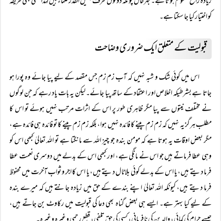
زیادہ راجح معلوم ہوتا ہے۔ بہرحال چونکہ دونوں طرف جلیل القدر علماء ہیں لہٰذا کسی بھی طریقہ
کو اختیار کیا جا سکتا ہے۔
قبولیت کے متعلق ایک ضروری وضاحت
اس میں کوئی شک و شبہ نہیں کہ آب زم زم جس مقصد کے لیے پیا جائے وہ پورا ہو
جاتا ہے بشرطیکہ اخلاص اور اعتقاد کے ساتھ پیا جائے۔ لیکن یہ بات یاد رہے کہ جن لوگوں
نے مختلف نیتوں سے پیا مگر ظاہری طور پر اس کے اثرات مرتب نہیں ہوئے تو اس کا
مطلب ہرگز یہ نہیں کہ زم زم پینے کا فائدہ نہیں ہوا، بلکہ زم زم پینے کا تو فائدہ ہی فائدہ ہے،
مگر بعض اوقات یہ ہوتا ہے کہ مومن بندہ جو چیز اللہ سے مانگتا ہے تو اللہ تعالیٰ کبھی اس کو
وہی عطا فرماتے ہیں جو اس نے مانگی ہے، اور کبھی اس کے بدلے میں دوسری نعمت عطا
فرما دیتے ہیں، یا اس کے بدلے کوئی بلا ٹال دیتے ہیں، یا اس کا اجر و ثواب آخرت میں محفوظ
فرما دیتے ہیں، کیونکہ اللہ تعالیٰ اپنے بندے کے حق میں زیادہ جانتے ہیں کہ میرے بندہ
کے لیے کیا بہتر ہے۔ ایسے ہی بعض گناہ بھی دعا کی قبولیت میں رکاوٹ بن جاتے ہیں،
جیسے حرام کی کمائی، والدین کی نافرمانی، کسی کی حق تلفی، قطع رحمی وغیرہ وغیرہ۔