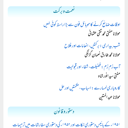
نعمت و برکت
اوقات ضائع کرنے کا موبائل فون سے بڑا راستہ کوئی نہیں
مولانا مفتی محمد تقی عثمانی
شب بیداری: برکتیں، انعامات اور فلاح
مولانا محمد طارق نعمان گڑنگی
آبِ زم زم: فضیلت، شفاء اور قبولیت
مفتی سید انور شاہ
کاروباری خسارے: اسباب، حکمتیں اور حل
مولانا عبد المتین
دستور و قانون
۱۹۵۱ء کے بائیس دستوری نکات اور ۱۹۵۲ء کی دستوری سفارشات میں ترمیمات