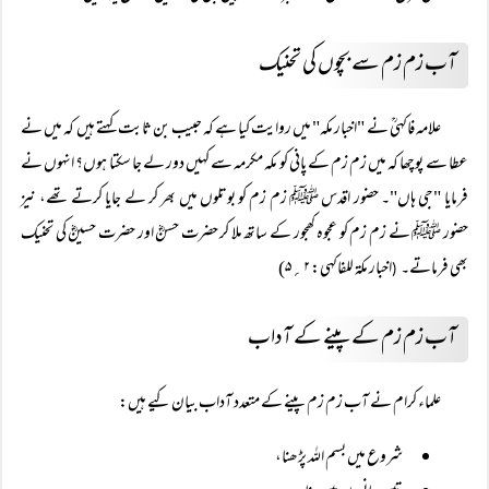
آب زم زم سے بچوں کی تحنیک
علامہ فاکہیؒ نے "اخبار مکہ" میں روایت کیا ہے کہ حبیب بن ثابت کہتے ہیں کہ میں نے
عطا سے پوچھا کہ میں زم زم کے پانی کو مکہ مکرمہ سے کہیں دور لے جا سکتا ہوں؟ انہوں نے
فرمایا "جی ہاں"۔ حضور اقدس ﷺ زم زم کو بوتلوں میں بھر کر لے جایا کرتے تھے، نیز
حضور ﷺ نے زم زم کو عجوہ کھجور کے ساتھ ملا کر حضرت حسنؓ اور حضرت حسینؓ کی تحنیک
بھی فرماتے۔
اخبار مکۃ للفاکہی: ۲؍۵)
(
آب زم زم کے پینے کے آداب
علماء کرام نے آب زم زم پینے کے متعدد آداب بیان کیے ہیں:
شروع میں بسم اللہ پڑھنا،