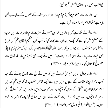
فی الطب عن جابر، الجامع الصغیر للسیوطی)
ان روایات سے معلوم ہوا کہ زم زم غذا، دوا اور ہر مقصد کے حصول کے لیے بے نظیر
چیز ہے مگر اخلاص اور اعتقاد شرط ہے۔
امام حاکمؒ نے لکھا ہے کہ ابوبکر بن محمد بن جعفرؒ نے حضرت امام علامہ محدث ابن خزیمہؒ
کے متعلق نقل کیا ہے کہ ایک مرتبہ ان سے پوچھا گیا کہ آپ کو یہ عظیم الشان علم کس طرح
حاصل ہوا؟ تو انہوں نے جواب دیا کہ رسول اللہ ﷺ کا ارشاد مبارک ہے کہ "زم زم کا پانی
جس نیت سے پیا جائے وہی فائدہ دیتا ہے"۔ میں نے جب بھی زم زم پیا، اللہ تعالیٰ سے
علم نافع کا سوال کیا۔
سیر اعلام النبلاء، ۱۴/۳۷۰)
(
امام علامہ جلال الدین سیوطیؒ فرماتے ہیں کہ میں نے حج سے فارغ ہونے کے بعد
آب زم زم چند مقاصد کے لیے پیا، جن میں سے ایک خاص مقصد یہ تھا کہ میں علمِ فقہ میں
امام سراج الدین بلقینیؒ کے مرتبہ کو پہنچوں، اور علمِ حدیث میں علامہ ابن حجر عسقلانیؒ کے
مرتبہ کو پہنچوں، اب میں بطور تحدیثِ نعمت کے اپنی اس دعا کی قبولیت کا اعتراف کرتا
ہوں۔
حسن المحاضرۃ فی تاریخ مصر والقاھرۃ، ۱؍ ۳۲۸)
(