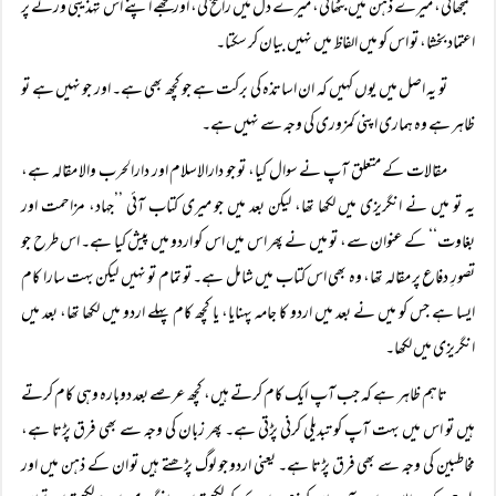
سمجھائی، میرے ذہن میں بٹھائی، میرے دل میں راسخ کی، اور مجھے اپنے اس تہذیبی ورثے پر
اعتماد بخشا، تو اس کو میں الفاظ میں نہیں بیان کر سکتا۔
تو یہ اصل میں یوں کہیں کہ ان اساتذہ کی برکت ہے جو کچھ بھی ہے۔ اور جو نہیں ہے تو
ظاہر ہے وہ ہماری اپنی کمزوری کی وجہ سے نہیں ہے۔
مقالات کے متعلق آپ نے سوال کیا، تو جو دارالاسلام اور دارالحرب والا مقالہ ہے،
یہ تو میں نے انگریزی میں لکھا تھا، لیکن بعد میں جو میری کتاب آئی ’’جہاد، مزاحمت اور
بغاوت‘‘ کے عنوان سے، تو میں نے پھر اس میں اس کو اردو میں پیش کیا ہے۔ اس طرح جو
تصورِ دفاع پر مقالہ تھا، وہ بھی اس کتاب میں شامل ہے۔ تو تمام تو نہیں لیکن بہت سارا کام
ایسا ہے جس کو میں نے بعد میں اردو کا جامہ پہنایا، یا کچھ کام پہلے اردو میں لکھا تھا، بعد میں
انگریزی میں لکھا۔
تاہم ظاہر ہے کہ جب آپ ایک کام کرتے ہیں، کچھ عرصے بعد دوبارہ وہی کام کرتے
ہیں تو اس میں بہت آپ کو تبدیلی کرنی پڑتی ہے۔ پھر زبان کی وجہ سے بھی فرق پڑتا ہے،
مخاطبین کی وجہ سے بھی فرق پڑتا ہے۔ یعنی اردو جو لوگ پڑھتے ہیں تو ان کے ذہن میں اور