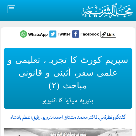
سپریم کورٹ کا تجربہ، تعلیمی و
علمی سفر، آئینی و قانونی
مباحث (۲)
بنوریہ میڈیا کا انٹرویو
گفتگو و نظرثانی: ڈاکٹر محمد مشتاق احمد
انٹرویو: رفیق اعظم بادشاہ