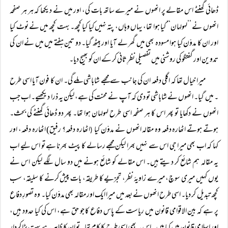
ڈھائی گھنٹے اس مقالے پر انھوں نے میرے ساتھ بات کی، اور میں نے دیکھا کہ ہر ہر صفحہ
انھوں نے ’’لہولہان‘‘ کیا ہوا تھا، یہاں وہاں، پتہ نہیں کیا کیا کچھ۔ بہت کچھ میں نے نوٹ کیا
اور ان کا مدوّن کیا ہوا مسودہ بھی میں گھر لے آیا اور بیٹھ گیا۔ دو تین ہفتے میں میں نے ان کی
تدوین اور گفتگو کی روشنی میں تفصیلی نظرِ ثانی کر کے ان کو بھیج دیا۔
میرا خیال تھا کہ اگلی دفعہ ان کی جانب سے مجھے شاباشی ملے گی۔ ان کا فون آیا اسی طرح
۔ میں گیا۔ انھوں نے شاباشی تو دی کہ آپ نے محنت کی ہے، لیکن یہ ذرا دیکھیے۔ اب جب
انھوں نے دکھایا تو پھر اس کا ہر صفحہ اسی طرح لہولہان ہوا تھا۔ پھر دو ڈھائی گھنٹے کی بحث۔
ہوتے ہوتے اٹھارہ دفعہ وہ مقالہ انھوں نے مدوّن کیا
اٹھارہ دفعہ؟ رفیق) اٹھارہ دفعہ، اور
(
کہا کہ اب بھی میرا جی اس سے نہیں بھرا لیکن مجھے رسالے کا پیٹ بھرنا ہے تو اس لیے اب
یہ مقالہ ہم شائع کر دیتے ہیں۔ اس مقالے کو شائع ہونے میں دو سال لگے لیکن اس نے
یوں کہیں میری سوچ، میرے زاویۂ نظر، تجزیے کا طریقہ، بات پیش کرنے کا سلیقہ، سب
کچھ تبدیل کر دیا۔ اسی طرح انھوں نے بعد میں میرا ایک اور مقالہ بھی مدوّن کیا۔ وہ تصورِ دفاع
پر ہے کہ بین الاقوامی قانون میں ریاست کے پاس دفاع کا جو حق ہے، اس کی کیا حدود ہیں،