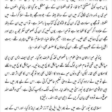
پاس جب کوئی مستفتی آتا تھا، تو خود لکھنا ان کے لیے مشکل ہو گیا تھا ۔ چنانچہ انھوں نے
میری یہ ذمہ داری لگائی کہ میں ان کے ساتھ بیٹھ کے، جو وہ مجھے بتاتے، املا کراتے، میں
لکھتا۔ تو مجھے یہ سعادت ملی کہ ان کی جو فتاویٰ کی کتاب یا رجسٹر ہے، تو اس میں ان کے ہاتھ
کے علاوہ اگر کسی کا لکھا ہوا ہے تو میرا ہے۔ یوں کہیں کہ ان کی خصوصی نظر مجھ پہ رہی اور
مجھے ان کی دعائیں بھی ملیں۔ میرے نانا، حکیم حافظ ضیاء الاسلامؒ، فاضلِ دیوبند تھے، بہت
اعلیٰ پائے کے طبیب بھی تھے۔ ان کی دعاؤں کا سلسلہ بھی، الحمد للہ، رہا۔
چنانچہ میرا رجحان دینی علوم، بالخصوص فقہ کی طرف ہوگیا۔ میری ایف ایس سی پری
میڈیکل میں تھی تو عام طور پر لوگ کہتے تھے میڈیکل کالج میں جائیں۔ میڈیکل کالج میں داخلے
کا امکان بھی تھا۔ لیکن انھی دنوں میرے دادا کا انتقال بھی ہوا تو کچھ اس کا بھی اثر تھا۔ اس
لیے تو میں نے ارادہ کیا کہ میں نے دینی تعلیم حاصل کرنی ہے۔ اس کے لیے پھر میں نے
بین الاقوامی اسلامی یونیورسٹی میں داخلہ لیا۔ وہ ایک الگ دلچسپ کہانی ہے، کسی وقت اللہ
موقع دے تو وہ بھی بیان کریں گے
جی ان شاء اللہ۔ رفیق)
(
اسلامی یونیورسٹی سے میں نے پھر ایل ایل بی آنرز شریعہ اینڈ لا کیا، اور اس کے بعد