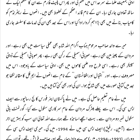
اپنی جمعیت علمائے سرحد اس میں ضم کی اور پھر اس پلیٹ فارم سے ان کا مسلم لیگ کے
ساتھ تعاون جاری رہا۔ ان کے نام قائد اعظم کے خطوط بھی ہیں۔ انھوں نے ریفرنڈم کو
کامیاب بنانے میں بھی بڑا اہم کردار ادا کیا اور اس کے بعد بھی ان کی خدمات کا سلسلہ جاری
رہا۔
میرے والد صاحب مرحوم جناب اکرام اللہ شاہد بھی عملی سیاست میں بھی رہے، اور
مردان کے چیئرمین بھی رہے، صوبائی اسمبلی کے رکن بھی رہے، پھر صوبائی اسمبلی کے ڈپٹی
سپیکر بھی رہے۔ اسی طرح وہ علمی کاموں میں بھی، اپنی سیاست کے باوجود، اس میں
مصروف رہے۔ اور ’’اقبال اور افغانستان‘‘ کے نام سے انھوں نے ایم فل کا مقالہ لکھا جو
بعد میں کتابی صورت میں بھی شائع ہوا۔ ان کی اور بھی کئی کتابیں ہیں۔
میں نے عام تعلیم حاصل کی ہے۔ میں نے پاکستان ایئر فورس کالج رسالپور سے ایف
ایس سی کی۔ اس سے پہلے میٹرک مردان کے عام سرکاری سکول سے کیا، گورنمنٹ ہائی
سکول نمبر دو مردان سے۔ بہت اچھے اساتذہ تھے ہمارے اللہ تعالیٰ ان سب کو بہترین اجر
دے
آمین۔ رفیق) ایف ایس سی میں نے
ء میں کی۔ میری ایف ایس سی کے
1994
(
دوران
ء
ء میں) میرے دادا بیمار تھے اور صاحبِ فراش تھے، تو ان کے
-1994
(1993