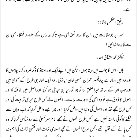
اور اسلامی قانون میں کیا ہیں۔ اس پہ بھی اسی طرح کا کام تھا۔ تو ان کا ظاہر ہے بہت بڑا کردار
ہے۔
رفیق اعظم بادشاہ:
سر، یہ جو مقالات ہیں، ان کا اردو نسخہ بھی ہے تاکہ مدارس کے علماء و فضلاء بھی ان
سے فائدہ اٹھائیں؟
ڈاکٹر محمد مشتاق احمد:
ہاں، اس کا جواب میں دیتا ہوں، لیکن میں اپنے ایک اور استاذ کا ذکر ضرور کرنا چاہوں گا
اور وہ ہیں ہمارے پروفیسر عمران احسن خان نیازی۔ وہ ایک اور ہی طرح کے آدمی ہیں
اور جب ان کے ساتھ میرا تعلق بنا تو پھر تو دنیا ہی تبدیل ہو گئی؛ اور اصل میں جو فقہ کا اور
اصول کا ذوق ہے تو وہ انھی کی وجہ سے ملا ہے۔ انھوں نے کس طرح میری تربیت کی اور
کس طرح مجھے فقہ اور اصول کی دنیا میں داخل کرایا، اور پھر ایسے داخل کرایا کہ اب وہاں سے
نکلنے کا کوئی راستہ نہیں ہے، کس طرح انھوں نے مجھے امام سرخسیؒ سے روشناس کرایا کہ وہ
کس پائے کے فقیہ تھے، کس طرح انھوں نے مجھے اسلامی تراث اور فقہی تراث کی اہمیت