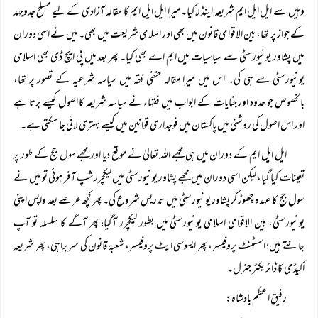
وہیں سے ایل ایل ایم شریعہ اینڈ لا کیا۔ میرا ایل ایل ایم کا مقالہ آزادی کے لیے مسلح جدوجہد
کے جواز پر تھا، بین الاقوامی قانون میں بھی اور اسلامی شریعت میں بھی۔ میں نے اسی دوران
میں پشاور یونیورسٹی سے سیاسیات میں ایم اے بھی کیا۔ پھر بعد میں پی ایچ ڈی بھی اسلامی
یونیورسٹی سے ہی کی۔ اس میں میرا مقالہ حنفی فقہ میں سیاسہ شرعیہ کے تصور پر تھا،
بالخصوص جو حدود اور جنایات کے ابواب میں فقہاء نے سیاسہ شریعہ کا اصول کیسے برتا ہے
اور اس اصول کی روشنی میں پاکستان میں فوجداری قوانین میں کیسے بہتری لائی جا سکتی ہے۔
ایل ایل ایم کے دوران میں ہی مجھے اللہ تعالیٰ نے موقع دیا اور مجھے سول جج کے طور پر
تعینات کیا گیا، لیکن اسی دوران میں مجھے پشاور یونیورسٹی میں لیکچررشپ آفر ہوئی تو میں نے
سول جج کا عہدہ چھوڑ کر پشاور یونیورسٹی میں تدریس شروع کی۔ پھر کچھ عرصے بعد واپس اپنی
یونیورسٹی، بین الاقوامی اسلامی یونیورسٹی میں بطور لیکچرر آگیا؛ پھر آگے کا سلسلہ تو آپ
جانتے ہیں؛ اسسٹنٹ پروفیسر، پھر ایسوسی ایٹ پروفیسر، شعبۂ قانون کی سربراہی، پھر شریعہ
اکیڈمی کا ڈائریکٹر جنرل۔
رفیق اعظم بادشاہ: