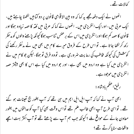
کمالات تھے۔
انھوں نے ایک دفعہ مجھے یہ کہا کہ وہ بین الاقوامی قانون پر دو کتابیں لکھنا چاہتے ہیں،
ایک عربی میں، اور ایک انگریزی میں۔ انھوں نے کہا کہ عربی میں فقہ کا حصہ زیادہ ہوگا اور
قانون کا حصہ کم ہوگا؛ اور انگریزی میں اس کے برعکس تناسب ہوگا کیونکہ پڑھنے والوں کو مدنظر
رکھ کر لکھا جاتا ہے۔ تو اس طرح کے فروق میرے کام میں بھی میں نے مدنظر رکھنے کی
کوشش کی کیونکہ مخاطب کی رعایت ضروری ہے۔ تو وہ فرق تو ہوگا، لیکن جو کام میں نے
انگریزی میں کیا ہے وہ اردو میں بھی ہے، اور جو اردو میں کیا ہے اس کا بھی بیشتر حصہ
انگریزی میں موجود ہے۔
رفیق اعظم بادشاہ:
ابھی آپ نے کہا کہ آپ ایل ایل ایم میں ہی تھے کہ آپ بطور جج تعینات ہو گئے
تھے۔ تو اسی طرح آپ ابھی طالب علم تھے تو اس وقت بھی کیا آپ کو عدالتوں میں بطور
معاون جانے کے مواقع ملے ؟ کیونکہ جب ہم آپ سے پڑھتے تھے تو آپ اکثر بہت اچھے
واقعات سنایا کرتے تھے؟