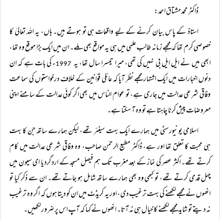
ڈاکٹر محمد مشتاق احمد:
استاذ کے پاس بیان کرنے کے لیے واقعات ہی تو ہوتے ہیں۔ ہاں، یہ اللہ تعالیٰ کا
خصوصی کرم تھا کہ مجھے زمانہ طالب علمی میں ہی یہ مواقع بھی ملے۔ ان میں ایک بڑا موقع وہ تھا،
ابھی میں نے ایل ایل بی نہیں کی تھی، میرا تیسرا سال تھا، یہ
ء کی بات ہے کہ ان
1997
دنوں اخبارات میں ایک اشتہار مجھے نظر آیا کہ عائلی قوانین کے خلاف درخواستوں کی سماعت
وفاقی شرعی عدالت میں جاری ہے، تو عوام الناس میں بھی اگر کوئی عدالت کے سامنے اپنی
معروضات پیش کرنا چاہتا ہے تو وہ آ سکتا ہے۔
اسلامی یونیورسٹی میں ہمارے ایک بہت سینئر تھے، لیکن ہمارے ساتھ جن کا بہت
ہی محبت کا تعلق تھا اور ہے، ڈاکٹر مطیع الرحمٰن صاحب، وہ وفاقی شرعی عدالت میں کام
کرتے تھے۔ اکثر عصر کی نماز کے بعد مغرب تک ہم فیصل مسجد کے اردگرد یا ای سیون میں
چہل قدمی کرتے تھے، تو کبھی وہ بھی ہمارے ساتھ شامل ہو جاتے تھے۔ ان سے ذکر کیا تو
انھوں نے مجھے لکھنے کی بہت ترغیب دی، اور یہ کریڈٹ میں ان کو دیتا ہوں کہ اگر وہ ترغیب
نہ دیتے تو شاید مجھے لکھنے کا خیال ہی نہ آتا۔ انھوں نے کہا کہ آپ اس پر ضرور لکھیں۔