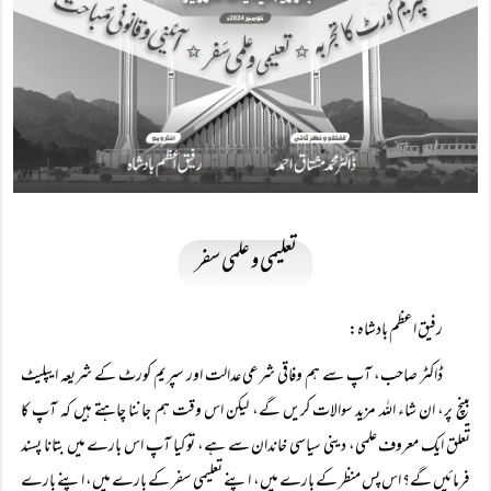
تعلیمی و علمی سفر
رفیق اعظم بادشاہ:
ڈاکٹر صاحب، آپ سے ہم وفاقی شرعی عدالت اور سپریم کورٹ کے شریعہ ایپلیٹ
بینچ پر، ان شاء اللہ مزید سوالات کریں گے، لیکن اس وقت ہم جاننا چاہتے ہیں کہ آپ کا
تعلق ایک معروف علمی، دینی سیاسی خاندان سے ہے، تو کیا آپ اس بارے میں بتانا پسند
فرمائیں گے؟ اس پس منظر کے بارے میں، اپنے تعلیمی سفر کے بارے میں، اپنے بارے