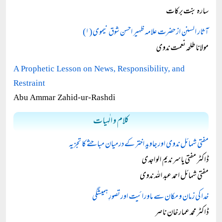
سارہ بنت برکات
آثار السنن از حضرت علامہ ظہیر احسن شوق نیموی (۱)
مولانا طلحہ نعمت ندوی
A Prophetic Lesson on News, Responsibility, and
Restraint
Abu Ammar Zahid-ur-Rashdi
کلام و الٰہیات
مفتی شمائل ندوی اور جاوید اختر کے درمیان مباحثے کا تجزیہ
ڈاکٹر مفتی یاسر ندیم الواجدی
مفتی شمائل احمد عبد اللہ ندوی
خدا کی زمان و مکان سے ماورائیت اور تصورِ ہمیشگی
ڈاکٹر محمد عمار خان ناصر