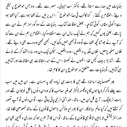
جنایات میں ہمارے استاذ تھے، ڈاکٹر سعد الجبالی۔ مصر سے تھے۔ وہ جس موضوع پر لیکچر
دیتے، اختتام پر کہتے
’’أنا کاتب فی ھذا الموضوع‘‘ ، اس پر میں نے لکھا ہوا ہے۔ کیا لکھا ہوا
:
ہے؟ کوئی مقالہ، کوئی کتابچہ، بعض اوقات کتاب۔ جنایات کے دو کورسز ہم نے ان سے
پڑھے، یعنی یوں کہیں کہ ہم نے ایک سال ان سے استفادہ کیا۔ اختتام پر ہم نے ان سے کہا
کہ آپ نے جو اتنا کچھ لکھا ہے تو وہ تو کبھی ہمیں دکھائیں۔ کبھی کبھی وہ دے بھی دیتے تھے،
فلاں صفحہ پڑھیں، فلاں جگہ یہ دیکھیں، وہ دیکھیں۔ لیکن ایک دن وہ سارا اکٹھا کر کے لائے
تھے، اتنا بڑا بریف کیس تھا، انھوں نے کھولا، اس کے اندر مقالات ہی مقالات اور کتابیں
ہی کتابیں، تو جنایات سے متعلق ہر موضوع پر ان کا کام تھا۔
پھر خصوصاً‌ چند اساتذہ تھے جن کا بہت ہی زیادہ مجھ پہ احسان ہے۔ ان میں میں سب
سے پہلے ذکر کرنا چاہوں گا پروفیسر ڈاکٹر محمد منیر صاحب کا کہ وہ ان دنوں بالکل نوجوان تھے اور
بہت انرجیٹک۔ آج کل ان میں، ماشاء اللہ اتنی انرجی پائی جاتی ہے، تو ان دنوں تو آپ تصور
کر سکتے ہیں کہ کیا عالم رہا ہوگا۔ ان کا جورِسپروڈنس
اصولِ قانون) کے ساتھ خصوصی لگاؤ تھا،
(
اور انٹرنیشنل لا
بین الاقوامی قانون) کے ساتھ، تو اس کا اثر ہم پر ہوا کہ ہماری دلچسپی بھی ان
(