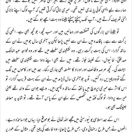
اپنی اولاد، یعنی میرے ماموں، سر پر ٹوپی رکھے بغیر بھی حاضر نہیں ہوتے تھے، لیکن
ہمارے لیے ایسی کوئی پابندی نہیں تھی۔ میری نانی کہا کرتی تھیں کہ آپ لوگ اپنے نانا کی
اتنی تعریف کرتے ہیں، آپ تک پہنچتے پہنچتے یقیناً وہ بہت اچھے ہو گئے ہیں۔
تو یقیناً‌ ان بزرگوں کی شفقت اور دعائیں ہیں اور سب کچھ، جو کچھ بھی ہے، انھی کی
برکت سے ہے۔ باقاعدہ میں نے ان سے نہیں پڑھا لیکن یہ آخری سال جو میں نے ان کے
ساتھ گزارا، اس کی بہت برکت رہی۔ وہ نقشبندی سلسلے میں تھے اور وہ خواجہ عبد المالک
صدیقیؒ، خانیوال، کے خلیفہ مُجاز تھے۔ میں نے بھی اپنے دادا سے نقشبندی سلسلے میں
بیعت کی۔ کچھ عرصہ وظائف اور اوراد کا سلسلہ بھی جاری رکھا۔ بعد میں اور کاموں میں لگ
گئے تو وہ چیزیں رہ گئیں۔ تو یہ جو آخری سال ڈیڑھ میں نے ان کے بہت قریب گزارا، تو
اس کا اثر ہے میری اپروچ میں یا فقہ کے ساتھ دلچسپی میں۔ ویسے جو ان کے والد تھے یعنی
میرے پردادا، تو لوگ فقہ میں تخصص کے لیے ان کے پاس آتے تھے۔ تو شاید یہ معاملہ
جینیٹک بھی ہو۔
اس کے بعد اسلامی یونیورسٹی میں مجھے اللہ تعالیٰ نے جو موقع دیا، یہاں جو اساتذہ دیے،
انھوں نے جس طرح رہنمائی دی، جس طرح پڑھایا، وہ خاصے کی چیز تھی۔ مثال کے طور پر