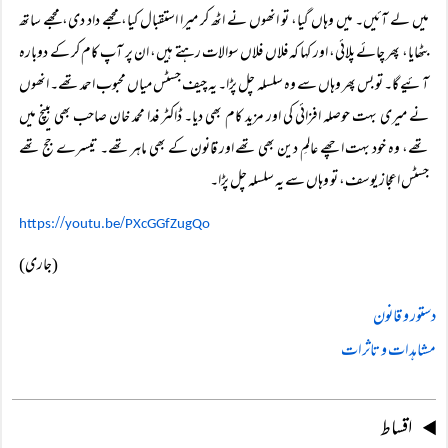
میں لے آئیں۔ میں وہاں گیا، تو انھوں نے اٹھ کر میرا استقبال کیا، مجھے داد دی، مجھے ساتھ
بٹھایا، پھر چائے پلائی، اور کہا کہ فلاں فلاں سوالات رہتے ہیں، ان پر آپ کام کر کے دوبارہ
آئیے گا۔ تو بس پھر وہاں سے وہ سلسلہ چل پڑا۔ یہ چیف جسٹس میاں محبوب احمد تھے۔ انھوں
نے میری بہت حوصلہ افزائی کی اور مزید کام بھی دیا۔ ڈاکٹر فدا محمد خان صاحب بھی بینچ میں
تھے، وہ خود بہت اچھے عالمِ دین بھی تھے اور قانون کے بھی ماہر تھے۔ تیسرے جج تھے
جسٹس اعجاز یوسف، تو وہاں سے یہ سلسلہ چل پڑا۔
//
/
https:
youtu.be
PXcGGfZugQo
(جاری)
دستور و قانون
مشاہدات و تاثرات
اقساط