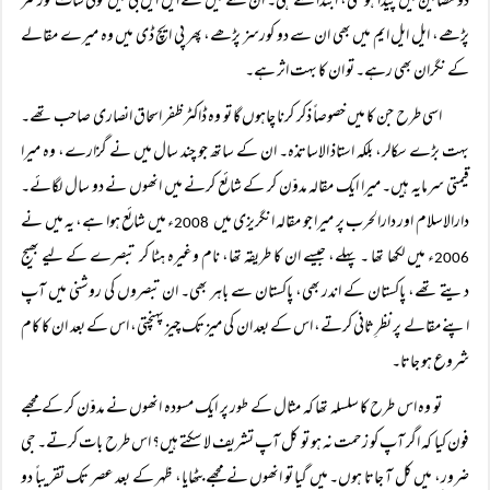
دو مضامین میں پیدا ہو گئی، ابتدا سے ہی۔ ان سے میں نے ایل ایل بی میں کوئی سات کورسز
پڑھے، ایل ایل ایم میں بھی ان سے دو کورسز پڑھے، پھر پی ایچ ڈی میں وہ میرے مقالے
کے نگران بھی رہے۔ تو ان کا بہت اثر ہے۔
اسی طرح جن کا میں خصوصاً‌ ذکر کرنا چاہوں گا تو وہ ڈاکٹر ظفر اسحاق انصاری صاحب تھے۔
بہت بڑے سکالر، بلکہ استاذ الاساتذہ۔ ان کے ساتھ جو چند سال میں نے گزارے، وہ میرا
قیمتی سرمایہ ہیں۔ میرا ایک مقالہ مدوّن کر کے شائع کرنے میں انھوں نے دو سال لگائے۔
دارالاسلام اور دارالحرب پر میرا جو مقالہ انگریزی میں
ء میں شائع ہوا ہے، یہ میں نے
2008
ء میں لکھا تھا ۔ پہلے، جیسے ان کا طریقہ تھا، نام وغیرہ ہٹا کر تبصرے کے لیے بھیج
2006
دیتے تھے، پاکستان کے اندر بھی، پاکستان سے باہر بھی۔ ان تبصروں کی روشنی میں آپ
اپنے مقالے پر نظرِ ثانی کرتے، اس کے بعد ان کی میز تک چیز پہنچتی، اس کے بعد ان کا کام
شروع ہو جاتا۔
تو وہ اس طرح کا سلسلہ تھا کہ مثال کے طور پر ایک مسودہ انھوں نے مدوّن کر کے مجھے
فون کیا کہ اگر آپ کو زحمت نہ ہو تو کل آپ تشریف لا سکتے ہیں؟ اس طرح بات کرتے۔ جی
ضرور، میں کل آ جاتا ہوں۔ میں گیا تو انھوں نے مجھے بٹھایا، ظہر کے بعد عصر تک تقریباً‌ دو