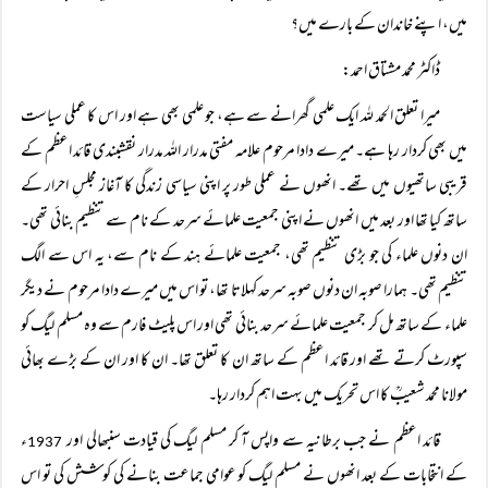
میں، اپنے خاندان کے بارے میں؟
ڈاکٹر محمد مشتاق احمد:
میرا تعلق الحمد للہ ایک علمی گھرانے سے ہے، جو علمی بھی ہے اور اس کا عملی سیاست
میں بھی کردار رہا ہے۔ میرے دادا مرحوم علامہ مفتی مدرار اللہ مدرار نقشبندی قائد اعظم کے
قریبی ساتھیوں میں تھے۔ انھوں نے عملی طور پر اپنی سیاسی زندگی کا آغاز مجلسِ احرار کے
ساتھ کیا تھا اور بعد میں انھوں نے اپنی جمعیت علمائے سرحد کے نام سے تنظیم بنائی تھی۔
ان دنوں علماء کی جو بڑی تنظیم تھی، جمعیت علمائے ہند کے نام سے، یہ اس سے الگ
تنظیم تھی۔ ہمارا صوبہ ان دنوں صوبہ سرحد کہلاتا تھا، تو اس میں میرے دادا مرحوم نے دیگر
علماء کے ساتھ مل کر جمعیت علمائے سرحد بنائی تھی اور اس پلیٹ فارم سے وہ مسلم لیگ کو
سپورٹ کرتے تھے اور قائد اعظم کے ساتھ ان کا تعلق تھا۔ ان کا اور ان کے بڑے بھائی
مولانا محمد شعیبؒ کا اس تحریک میں بہت اہم کردار رہا۔
قائد اعظم نے جب برطانیہ سے واپس آ کر مسلم لیگ کی قیادت سنبھالی اور
ء
1937
کے انتخابات کے بعد انھوں نے مسلم لیگ کو عوامی جماعت بنانے کی کوشش کی تو اس