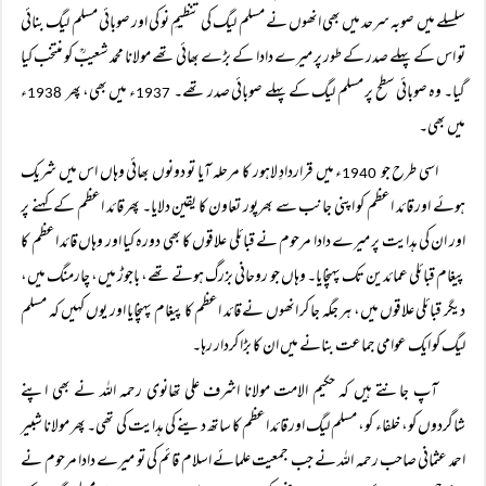
سلسلے میں صوبہ سرحد میں بھی انھوں نے مسلم لیگ کی تنظیمِ نو کی اور صوبائی مسلم لیگ بنائی
تو اس کے پہلے صدر کے طور پر میرے دادا کے بڑے بھائی تھے مولانا محمد شعیبؒ کو منتخب کیا
گیا۔ وہ صوبائی سطح پر مسلم لیگ کے پہلے صوبائی صدر تھے۔
ء میں بھی، پھر
ء
1938
1937
میں بھی۔
اسی طرح جو
ء میں قراردادِ لاہور کا مرحلہ آیا تو دونوں بھائی وہاں اس میں شریک
1940
ہوئے اور قائد اعظم کو اپنی جانب سے بھرپور تعاون کا یقین دلایا۔ پھر قائد اعظم کے کہنے پر
اور ان کی ہدایت پر میرے دادا مرحوم نے قبائلی علاقوں کا بھی دورہ کیا اور وہاں قائد اعظم کا
پیغام قبائلی عمائدین تک پہنچایا۔ وہاں جو روحانی بزرگ ہوتے تھے، باجوڑ میں، چارمنگ میں،
دیگر قبائلی علاقوں میں، ہر جگہ جا کر انھوں نے قائد اعظم کا پیغام پہنچایا اور یوں کہیں کہ مسلم
لیگ کو ایک عوامی جماعت بنانے میں ان کا بڑا کردار رہا۔
آپ جانتے ہیں کہ حکیم الامت مولانا اشرف علی تھانوی رحمہ اللہ نے بھی اپنے
شاگردوں کو، خلفاء کو، مسلم لیگ اور قائد اعظم کا ساتھ دینے کی ہدایت کی تھی۔ پھر مولانا شبیر
احمد عثمانی صاحب رحمہ اللہ نے جب جمعیت علمائے اسلام قائم کی تو میرے دادا مرحوم نے