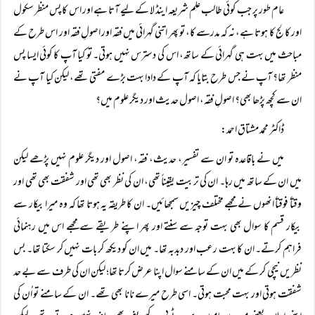
عام طور پر جب کوئی طالب علم شریعہ اینڈ لا کے لیے آتا ہے اور اس کا پس منظر سکول
اور کالج کا ہوتا ہے، نہ کہ مدرسے کا، تو پھر اتنی گہرائی میں فقہ اور اصولِ فقہ اور اس طرح کے
مباحث میں بہت ہی گہرائی کے ساتھ، اس کی دسترس نہیں ہوتی۔ تو کیا آپ کا کوئی ایسا پس
منظر تھا؟ آپ نے جس طرح بتایا کہ آپ کے دادا بہت بڑے مفتی تھے، لیکن کیا آپ نے
ان سے کچھ پڑھا بھی؟ اصولِ فقہ، اصول حدیث اور دیگر علوم میں؟
ڈاکٹر محمد مشتاق احمد:
میں نے باقاعدہ تو ان سے تفسیر، حدیث، فقہ، اصول اور دیگر علوم نہیں پڑھے لیکن
میں ان کے ساتھ میں رہا۔ ان کی تربیت یقیناً‌ تھی، ان کی نظر بھی تھی اور شفقت بھی تھی اور
وقتاً‌ فوقتاً‌ انھوں نے مجھے مختلف چیزیں سمجھائیں۔ ان کا طریقہ یہ ہوتا تھا کہ وہ میرا بیکار سے
بیکار قسم کا سوال بھی بہت توجہ سے سنتے اور پھر اپنے طریقے سے مجھے اس میں رہنمائی
فراہم کرتے۔ ان کا بہت رعب اور دبدبہ تھا۔ میں ان کو دیکھ کر بات نہیں کر سکتا تھا۔ بس
نظریں نیچی کر کے میں ان کے سامنے سوال اپنا عرض کرتا تھا؛ لیکن ان کی طرف سے بے حد
شفقت ہوتی اور بہت محبت ہوتی۔ اسی طرح میرے نانا بھی تھے۔ ان کے سامنے تو اُن کی