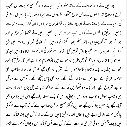
پھر میں نے والد صاحب کے ساتھ مشورہ کیا۔ میرے والد گرامی کا بہت ہی عجیب
طرح کا مزاج تھا، انھوں نے جس طرح مختلف طریقوں سے میرا حوصلہ بڑھایا، میری رہنمائی
کی، میرے لیے راستے بنائے اور پھر چلنے دیا، تو اللہ تعالیٰ ہی اس کا ان کو اجر دے سکتا ہے
آمین۔ رفیق) انھوں نے کہا کہ آپ ضرور اس پر لکھیں۔ میں نے لکھنا شروع کیا اور
(
ہوتے ہوتے کوئی پچاس ساٹھ صفحے بن گئے، تو وہ میں نے وفاقی شرعی عدالت میں جمع
کرائے۔ پھر وہاں سے مجھے بلاوا آیا تو میں گیا۔ ظاہر ہے نوجوانی کا عالم تھا،
ء میں میری
1997
عمر ہو گی
سال، اور ججز تو جس طرح وہ ہوتے ہیں
ڈیکورم ہوتا ہے ان کا۔ رفیق)، اور
(
21
مجھ سے پہلے چند ایک وکیلوں کا جو انھوں نے حشر کیا وہ بھی مجھے نظر آیا تھا۔ والد صاحب بھی
حوصلہ افزائی کے لیے میرے ساتھ گئے تھے۔ وہ بھی پاس بیٹھے تھے۔ تو میں نے دلائل
دینے شروع کیے، پھر ایک دو ٹھوکریں کھانے کے بعد الحمد للہ بات چل پڑی، اور پھر بہت
ہی دلچسپ سوال و جواب اور دلائل و جوابی دلائل کا ایک سلسلہ چلا۔ مجھے اس میں بڑا مزہ بھی
آیا۔ مجھے پتہ نہیں چلا لیکن مجھے بعد میں ڈاکٹر مطیع الرحمٰن صاحب نے کہا کہ آپ نے تو کوئی
چالیس منٹ دلائل دیے ہیں
سبحان اللہ۔ رفیق) میں ان کے ساتھ آفس میں بیٹھا تھا کہ اتنے
(
میں چیف جسٹس، وفاقی شرعی عدالت، کے آفس سے فون آیا کہ اس نوجوان کو میرے چیمبر