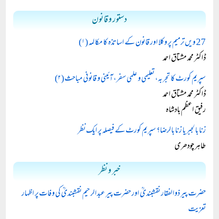
دستور و قانون
27 ویں ترمیم پر وکلا اور قانون کے اساتذہ کا مکالمہ (۱)
ڈاکٹر محمد مشتاق احمد
سپریم کورٹ کا تجربہ، تعلیمی و علمی سفر، آئینی و قانونی مباحث (۲)
ڈاکٹر محمد مشتاق احمد
رفیق اعظم بادشاہ
زنا بالجبر یا زنا بالرضا؟ سپریم کورٹ کے فیصلہ پر ایک نظر
طاہر چودھری
خبر و نظر
حضرت پیر ذوالفقار نقشبندیؒ اور حضرت پیر عبدالرحیم نقشبندیؒ کی وفات پر اظہار
تعزیت