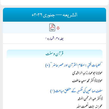
الشریعہ — جنوری ۲۰۲۶ء
جلد ۳۷ ، شمارہ ۱
قرآن و سنت
’’خطباتِ فتحیہ: احکام القرآن اور عصرِ حاضر‘‘ (۷)
مولانا ابوعمار زاہد الراشدی
مولانا ڈاکٹر محمد سعید عاطف
سلف صالحین کی تفسیر کے متعلق مباحث (۱)
ڈاکٹر عبد الرحمٰن المشد
عمرانہ بنت نعمت اللہ