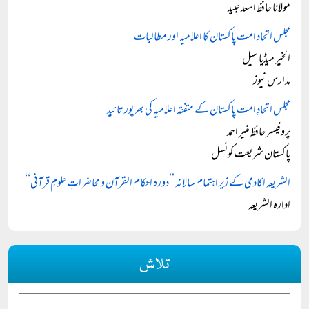
مولانا حافظ اسعد عبید
مجلس اتحاد امت پاکستان کا اعلامیہ اور مطالبات
الخیر میڈیا سیل
مدارس نیوز
مجلس اتحادِ امت پاکستان کے متفقہ اعلامیہ کی بھرپور تائید
پروفیسر حافظ منیر احمد
پاکستان شریعت کونسل
الشریعہ اکادمی کے زیر اہتمام سالانہ ’’دورہ احکام القرآن و محاضراتِ علومِ قرآنی‘‘
ادارہ الشریعہ
تلاش