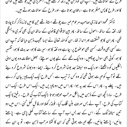
طرح کے سوالات ہیں، آپ ان کو ذہن میں رکھ کر لکھتے ہیں۔ انگریزی میں جو لکھتے ہیں تو ان
کا اور طرح کا پس منظر ہوتا ہے، رجحان ہوتا ہے، اور طرح کے سوالات ہوتے ہیں۔
ڈاکٹر محمود احمد غازی صاحب مرحوم میرے چوتھے استاذ تھے جن کا میں لازماً‌ ذکر کرنا چاہتا
تھا۔ فقہ کے ساتھ، اصول کے ساتھ، پھر بین الاقوامی قانون کے ساتھ ان کی بھی گہری وابستگی
تھی، پھر ان کا جو شفقت بھرا انداز تھا۔ ان کو اللہ تعالیٰ نے ایسا عجیب ذہن دیا تھا کہ آپ ان
سے کسی بھی وقت، کسی بھی موضوع پر، چاہے وہ فقہ کا ہو، سیرت کا ہو، حدیث کا ہو، تفسیر
کا ہو، کوئی بھی سوال پوچھیں، وہ ایک لمحے کے لیے یوں سوچتے، بعض اوقات وہ یوں اپنی
انگلیوں کو دیکھتے، اور ایک دو سیکنڈ بعد بولنا شروع کر دیتے۔ اچھا، وہ بولنا شروع کر دیتے
تھے تو آپ کو حیرت ہوتی تھی کہ وہ کس ترتیب سے، کس طرح ایک ایک چیز بیان کر رہے
ہیں۔ پہلے یہ، پھر اس کے بعد یہ ہوا، پھر اس میں دو چیزیں ہیں، ایک اس طرح، ایک اس
طرح۔ سارا کچھ ان کے ذہن میں بالکل مرتّب موجود ہوتا
ایک کتاب کی طرح۔ رفیق) ایک
(
کتاب کی طرح، آپ نے بس صرف بٹن کلک کیا، فولڈر کھلا اور فائل کھل گئی، اس میں دو
تین سیکنڈ لگ گئے، اس کے بعد بس اب آپ کے سامنے کتاب کھلی پڑی ہے، پڑھتے
جائیں، پڑھتے جائیں۔ مجھے حیرت ہوتی تھی کہ ان کا کتنا مرتب ذہن ہے۔ تو یہ ان کے