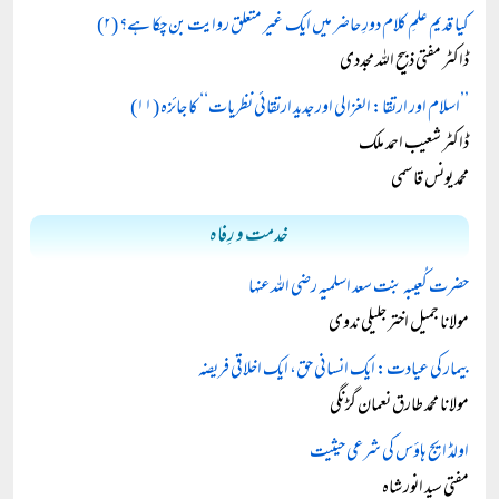
کیا قدیم علمِ کلام دورِ حاضر میں ایک غیر متعلق روایت بن چکا ہے؟ (۲)
ڈاکٹر مفتی ذبیح اللہ مجددی
’’اسلام اور ارتقا: الغزالی اور جدید ارتقائی نظریات‘‘ کا جائزہ (۱۱)
ڈاکٹر شعیب احمد ملک
محمد یونس قاسمی
خدمت و رِفاہ
حضرت کُعیبہ بنت سعد اسلمیہ رضی اللہ عنہا
مولانا جمیل اختر جلیلی ندوی
بیمار کی عیادت: ایک انسانی حق، ایک اخلاقی فریضہ
مولانا محمد طارق نعمان گڑنگی
اولڈ ایج ہاؤس کی شرعی حیثیت
مفتی سید انور شاہ