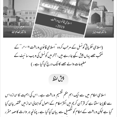
(اسلامی نظریاتی کونسل کے مرتب کردہ ’’اسلامی قانونِ وراثت ۲۰۱۹ء‘‘ کے
منتخب حصے یہاں پیش کیے جا رہے ہیں، آخر میں کونسل کی ویب سائیٹ کے
مطبوعات والے حصے کا لنک درج کیا گیا ہے۔)
پیش لفظ
اسلامی احکام میں سے ایک اہم حکم تقسیمِ وراثت ہے۔ اس کی اہمیت کا اندازہ اس
سے لگایا جا سکتا ہے کہ قرآن کریم میں اکثر احکام کے اصول کو اجمالی انداز میں مختصر بیان کیا
گیا ہے لیکن وراثت کے احکام کو تفصیل سے بیان کیا گیا ہے۔ چنانچہ ہر وارث کا حصہ مقرر