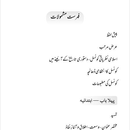
فہرست مشمولات
پیش لفظ
عرض مرتب
اسلامی نظریاتی کونسل، دستوری تاریخ کے آئینے میں
کونسل کا انتظامی ڈھانچہ
کونسل کی مطبوعات
پہلا باب — ابتدائیہ
تمہید
مختصر عنوان، وسعت، اطلاق و آغازِ نفاذ