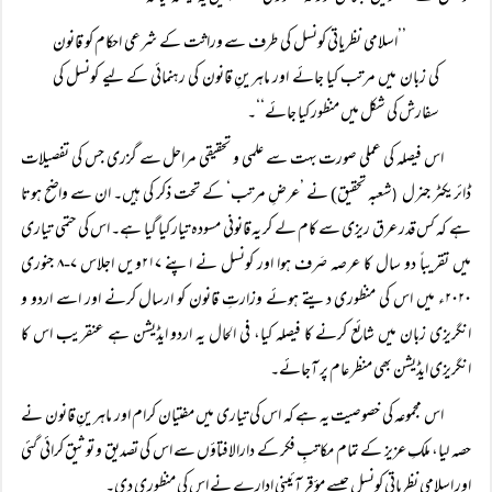
’’اسلامی نظریاتی کونسل کی طرف سے وراثت کے شرعی احکام کو قانون
کی زبان میں مرتب کیا جائے اور ماہرینِ قانون کی رہنمائی کے لیے کونسل کی
سفارش کی شکل میں منظور کیا جائے‘‘۔
اس فیصلہ کی عملی صورت بہت سے علمی و تحقیقی مراحل سے گزری جس کی تفصیلات
ڈائریکٹر جنرل
شعبہ تحقیق) نے ’عرضِ مرتب‘ کے تحت ذکر کی ہیں۔ ان سے واضح ہوتا
(
ہے کہ کس قدر عرق ریزی سے کام لے کر یہ قانونی مسودہ تیار کیا گیا ہے۔ اس کی حتمی تیاری
میں تقریباً دو سال کا عرصہ صَرف ہوا اور کونسل نے اپنے ۲۱۷ویں اجلاس ۷-۸ جنوری
۲۰۲۰ء میں اس کی منظوری دیتے ہوئے وزارتِ قانون کو ارسال کرنے اور اسے اردو و
انگریزی زبان میں شائع کرنے کا فیصلہ کیا، فی الحال یہ اردو ایڈیشن ہے عنقریب اس کا
انگریزی ایڈیشن بھی منظر عام پر آجائے۔
اس مجموعہ کی خصوصیت یہ ہے کہ اس کی تیاری میں مفتیان کرام اور ماہرینِ قانون نے
حصہ لیا، ملکِ عزیز کے تمام مکاتبِ فکر کے دارالافتاؤں سے اس کی تصدیق و توثیق کرائی گئی
اور اسلامی نظریاتی کونسل جیسے مؤقر آئینی ادارے نے اس کی منظوری دی۔