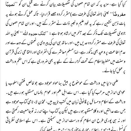
’’نصیبًا
کیا گیا ہے، مزید یہ کہ ان تمام حصوں کی تفصیلات بیان کرنے سے قبل ان کو
مفروضًا‘‘
یعنی
اللہ تعالیٰ کی طرف سے) مقرر کردہ حصے قرار دیا، تاکہ عمل کرتے ہوئے یہ
(
بات ذہن نشین رہے کہ یہ خود علیم و خبیر ذات نے مقرر کئے ہیں، اور ان تمام حصوں کی
’’تلک حدود اللہ‘‘
جزوی تفصیلات تک ذکر کے بعد آخر میں ارشاد ہوتا ہے:
یعنی یہ اللہ
تعالیٰ کی طرف سے مقرر کردہ حدیں ہیں، اور ساتھ ہی ان کی پیروی پر نعمتوں کے وعدے اور
عدمِ اطاعت پر وعید بھی مذکور ہے، لہٰذا مسلم معاشرے کی انفرادی اور اجتماعی زندگی قرآن
و سنت میں منضبط احکام کے تحت گزارنے کے لیے یہ بھی ضروری ہے کہ اس حکمِ وراثت
پر عمل کیا جائے۔
علمی دنیا میں وراثت کے موضوع پر بیش بہا مواد موجود ہے جو خالص فقہی اسلوب یا
عوامی انداز میں مرتب کیا گیا ہے۔ اس سے اہلِ علم اور عوام یکساں مستفید ہو رہے ہیں۔
وراثت کے احکام و مسائل پر قانونی زبان میں کتب ناپید ہیں، محمڈن لاء نامی کتاب موجود ہے
جس سے عدالتیں اور وکلا مستفید ہو رہے ہیں لیکن یہ کتاب اپنے اندر نہ تو جامعیت رکھتی ہے
اور نہ ہی پوری طرح ان احکام کو درست انداز میں سمیٹتی ہے۔ اس لیے اسلامی نظریاتی
کونسل نے ۲۰۹ویں اجلاس مؤرخہ ۷ جنوری ۲۰۱۸ء میں یہ فیصلہ کیا کہ