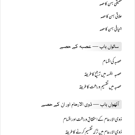
حقیقی بہن کا حصہ
علاتی بہن کا حصہ
اخیافی بہن کا حصہ
ساتواں باب — عصبہ کے حصے
عصبہ کی اقسام
عصبہ بنفسہ میں ترجیح کا طریقہ
عصبہ میں تقسیمِ وراثت کا طریقہ
آٹھواں باب — ذوی الارحام اور ان کے حصے
ذوی الارحام کے استحقاقِ وراثت اور اقسام
ذوی الارحام میں ترکہ تقسیم کرنے کا طریقہ