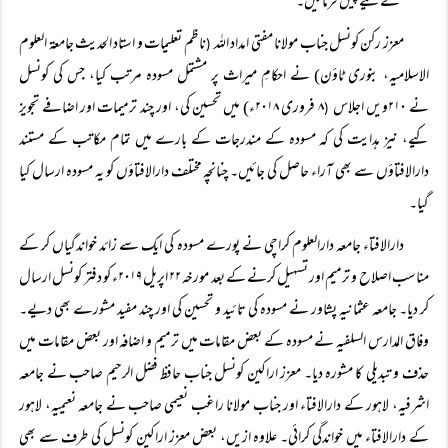
کے لیے پیش فرمائیں۔‘‘
معزز رکن کونسل جناب مولانا مفتی امداد اللہ
ناظم تعلیمات و استاد الحدیث جامعۃ العلوم
(
الاسلامیہ، بنوری ٹاؤن) نے احکامِ میراث پر مشتمل مسودہ مرتب کیا، جس کی کونسل
نے ۲۱۰ویں اجلاس
۸ فروری ۲۰۱۸ء) میں تحسین کی، اور چند ترمیمات اور اضافے تجویز
(
کیے، نیز ہدایت کی کہ مسودہ کے مندرجات کے بارے میں تمام مکاتب کے مستند
دارالافتاؤں سے بھی آراء حاصل کی جائیں۔ چنانچہ مختلف دارالافتاؤں کو یہ مسودہ ارسال کیا
گیا۔
دارالافتاء جامعہ دارالعلوم کراچی نے پورے مسودہ کی ایک سے زائد خواندگیاں کر کے
مناسب اصلاح و ترمیم اور تسہیل کرنے کے بعد مورخہ ۲۲ اپریل ۲۰۱۹ء کو دفتر کونسل ارسال
کر دیا۔ جامعہ عثمانیہ پشاور نے مسودہ کی تائید و تحسین کی اور چند مفید مشورے بھی دیے۔
وفاق المدارس السلفیہ نے مسودہ کے بعض مقامات میں ترمیم و اضافہ اور بعض مقامات میں
حذف و تبدیلی کا مشورہ دیا۔ معزز اراکین کونسل جناب حافظ فضل الرحیم صاحب نے جامعہ
اشرفیہ، لاہور کے دارالافتاء اور جناب مولانا راغب نعیمی صاحب نے جامعہ نعیمیہ، لاہور
کے دارالافتاء میں خواندگی کرائی۔ علاوہ ازیں، بعض معزز اراکین کونسل کی طرف سے بھی