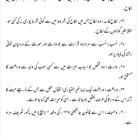
نکاح۔
۳۶۔ نکاح فاسد: وہ نکاح جس میں نکاح کی شروط میں سے کوئی شرط پوری نہ کی گئی ہو،
مثلاً بغیر گواہوں کے نکاح۔
۳۷۔ نسب: نسب سے مراد وہ قرابت ہے جو وارث اور مورث کے درمیان خونی
رشتہ کی بنیاد پر ہو۔
۳۸۔ وارث: وہ شخص جو اسبابِ میراث میں سے کسی سبب کی وجہ سے وراثت کا
مستحق ہو۔
۳۹۔ وراثت: وراثت ایک ایسا غیر اختیاری انتقالِ عمل ہے جس کے ذریعے میت کا
ترکہ اس کے ورثا کی طرف منتقل ہو جاتا ہے۔ اسی کو میراث بھی کہا جاتا ہے۔
۴۰۔ وصیت: اس سے قانونِ جانشینی ۱۹۲۵ء کی دفعہ ۲
ایچ) میں مذکور تعریف مراد
(
ہے۔