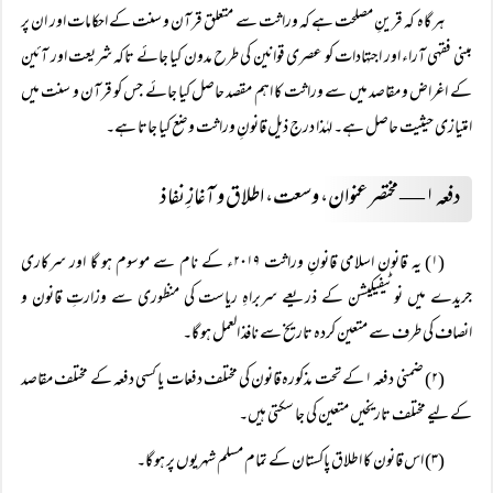
ہر گاہ کہ قرینِ مصلحت ہے کہ وراثت سے متعلق قرآن و سنت کے احکامات اور ان پر
مبنی فقہی آراء اور اجتہادات کو عصری قوانین کی طرح مدون کیا جائے تاکہ شریعت اور آئین
کے اغراض و مقاصد میں سے وراثت کا اہم مقصد حاصل کیا جائے جس کو قرآن و سنت میں
امتیازی حیثیت حاصل ہے۔ لہٰذا درج ذیل قانونِ وراثت وضع کیا جاتا ہے۔
دفعہ ۱ — مختصر عنوان، وسعت، اطلاق و آغازِ نفاذ
(۱) یہ قانون اسلامی قانونِ وراثت ۲۰۱۹ء کے نام سے موسوم ہو گا اور سرکاری
جریدے میں نوٹیفیکیشن کے ذریعے سربراہِ ریاست کی منظوری سے وزارتِ قانون و
انصاف کی طرف سے متعین کردہ تاریخ سے نافذ العمل ہو گا۔
(۲) ضمنی دفعہ ۱ کے تحت مذکورہ قانون کی مختلف دفعات یا کسی دفعہ کے مختلف مقاصد
کے لیے مختلف تاریخیں متعین کی جا سکتی ہیں۔
(۳) اس قانون کا اطلاق پاکستان کے تمام مسلم شہریوں پر ہو گا۔