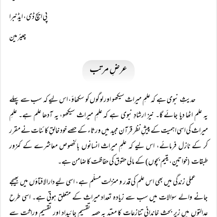
پی ایچ ڈی، ایڈنبرا
چیئرمین
عرضِ مرتب
حدیثِ نبوی ہے کہ علمِ میراث سیکھو اور لوگوں کو سکھاؤ، اس لیے کہ سب سے پہلے
یہ علم اٹھا دیا جائے گا۔ نیز ارشادِ نبوی ہے کہ علمِ میراث سیکھو، یہ آدھا علم ہے۔ علمِ
میراث کی اسی اہمیت کے پیشِ نظر قرآن مجید میں ورثاء کے حصے خود خالقِ کائنات نے مقرر
کر کے نازل فرمائے، اس لیے کہ علمِ میراث انسانوں بالخصوص معاشرے کے کمزور
طبقات
خواتین، یتیم بچوں) کے مالی حقوق کی حفاظت کا ضامن ہے۔
(
عملی زندگی میں بھی اس علم کی قدر و منزلت مسلّم ہے، اسی لیے دارالافتاؤں میں بھیجے
جانے والے سوالات میں سب سے زیادہ تعداد میراث کے متعلق ہوتی ہے۔ اسی طرح
عدالتوں میں زیر بحث خاندانی تنازعات کا معتد بہ حصہ تقسیمِ جائیداد اور تقسیمِ وراثت سے