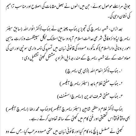
جوابی مراسلے موصول ہوئے، جن میں انہوں نے بعض مقامات کی اصلاح اور مناسب ترامیم
کی نشان دہی کی۔
بعد ازاں، شعبہ ریسرچ کی تجویز پر جناب چیئرمین نے جناب ڈاکٹر انوار اللہ
سابق سینئر
(
ریسرچ ایڈوائز وفاقی شرعی عدالت اسلام آباد و سابق اسلامک لیگل سپیشلسٹ وزارتِ مذہبی
امور برونائی دارالسلام) کو مذکورہ مسودہ کی قانونی زبان میں تسوید کی ذمہ داری سونپی اور ان کی
معاونت کے لئے شعبہ ریسرچ کے مندرجہ ذیل افراد پر مشتمل کمیٹی تشکیل دی:
۱۔ جناب ڈاکٹر انعام اللہ
ڈی جی ریسرچ)
(
۲۔ جناب مفتی غلام ماجد
سینئر ریسرچ آفیسر)
(
۳۔ جناب مفتی شرف الدین
ریسرچ اسسٹنٹ)
(
جناب ڈاکٹر غلام دستگیر شاہین
سینئر ریسرچ آفیسر) و جناب محمد رضا
ریسرچ آفیسر)
(
(
بھی وقتاً فوقتاً اس تحقیقی اور فنی کام میں کمیٹی کے ساتھ تعاون کرتے رہے۔
کمیٹی نے مسلسل پانچ ماہ کام کیا اور قانونی زبان میں حتمی مسودہ مرتب کیا، جس کے دو