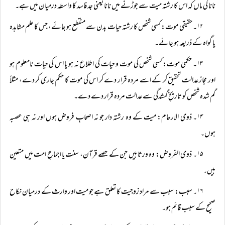
نانا کی ماں کہ اس کا رشتہ میت سے جوڑنے میں نانا یعنی جد فاسد کا واسطہ درمیان میں ہے۔
۱۲۔ حقیقی موت: کسی شخص کا رشتہ حیات بدن سے منقطع ہو جائے، جس کا علم مشاہدہ
یا گواہ کے ذریعہ ہو جائے۔
۱۳۔ حکمی موت: کسی شخص کی موت و حیات کی اطلاع نہ ہو یا اس کی حیات نامعلوم ہو
اور مجاز عدالت تحقیق کر کے اسے مردہ قرار دے کر اس کی موت کا حکم جاری کر دے، مثلاً
گم شدہ شخص کو تاریخِ گمشدگی سے عدالت مردہ قرار دے دے۔
۱۴۔ ذوی الارحام: میت کے وہ رشتہ دار جو نہ اصحابِ فروض ہوں اور نہ ہی عصبہ
ہوں۔
۱۵۔ ذوی الفروض: وہ ورثا ہیں جن کے حصے قرآن، سنت یا اجماعِ امت میں متعین
ہیں۔
۱۶۔ سبب: سبب سے مراد زوجیت کا تعلق ہے جو میت اور وارث کے درمیان نکاح
صحیح کے سبب قائم ہو۔