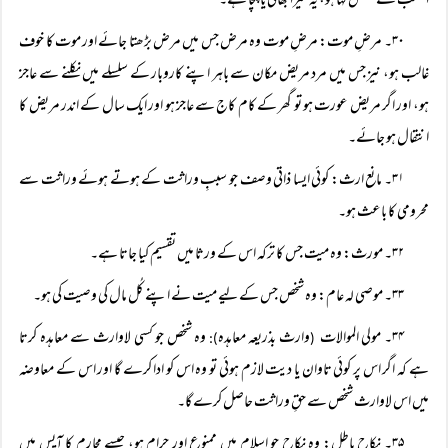
النسب کے متعلق کہا ہو، یہ میرا بھائی یا چچا ہے۔
۳۰۔ مرضِ موت: مرضِ موت وہ مرض جس میں مرض بڑھتا جائے اور موت کا خوف
غالب ہو، نیز جس میں مرد مریض مکان سے باہر اپنے کاروبار کے سلسلے میں نکلنے سے عاجز
ہو، اور اگر مریض عورت ہو تو گھر کے کام کاج سے عاجز ہو اور ایک سال کے اندر مریض کا
انتقال ہو جائے۔
۳۱۔ مانع ارث: کوئی ایسا ذاتی وصف جو سببِ وراثت کے ہوتے ہوئے وراثت سے
محرومی کا باعث ہو۔
۳۲۔ مورث: وہ میت جس کا ترکہ اس کے ورثا میں تقسیم کیا جاتا ہے۔
۳۳۔ موصی لہ عام: وہ شخص جس کے لیے میت نے اپنے کُل مال کی وصیت کی ہو۔
۳۴۔ مولی الموالات
وارث بذریعہ معاہدہ
وہ شخص جو کسی لاوارث سے معاہدہ کرتا
):
(
ہے کہ اگر اس پر کوئی تاوان یا دیت لازم ہوئی تو وہ اس کو ادا کرے گا اور اس کے معاوضہ
میں اس لاوارث شخص سے حقِ وراثت حاصل کرے گا۔
۳۵۔ نکاح باطل: وہ نکاح جو اسلام میں ممنوع اور حرام ہو، جیسے محارم کا آپس میں