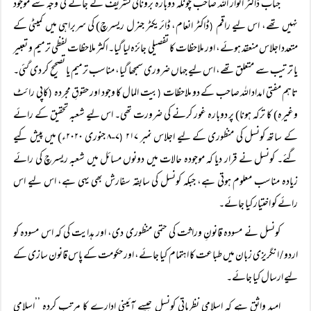
جناب ڈاکٹر انوار اللہ صاحب چونکہ دوبارہ برونائی تشریف لے جانے کی وجہ سے موجود
نہیں تھے، اس لیے راقم
ڈاکٹر انعام، ڈائریکٹر جنرل ریسرچ) کی سربراہی میں کمیٹی کے
(
متعدد اجلاس منعقد ہوئے، اور ملاحظات کا تفصیلی جائزہ لیا گیا۔ اکثر ملاحظات لفظی ترمیم و تعبیر
یا ترتیب سے متعلق تھے، اس لیے جہاں ضروری سمجھا گیا، مناسب ترمیم یا تصحیح کر دی گئی۔
تاہم مفتی امداد اللہ صاحب کے دو ملاحظات
بیت المال کا وجود اور حقوقِ مجردہ
کاپی رائٹ
(
(
وغیرہ) کا ترکہ ہونا) پر دوبارہ غور کرنے کی ضرورت تھی۔ اس لیے شعبہ تحقیق کے رائے
کے ساتھ کونسل کی منظوری کے لیے اجلاس نمبر ۲۱۷
۷-۸ جنوری ۲۰۲۰ء) میں پیش کیے
(
گئے۔ کونسل نے قرار دیا کہ موجودہ حالات میں دونوں مسائل میں شعبہ ریسرچ کی رائے
زیادہ مناسب معلوم ہوتی ہے، جبکہ کونسل کی سابقہ سفارش بھی یہی ہے، اس لیے اس
رائے کو اختیار کیا جائے۔
کونسل نے مسودہ قانونِ وراثت کی حتمی منظوری دی، اور ہدایت کی کہ اس مسودہ کو
اردو / انگریزی زبان میں طباعت کا اہتمام کیا جائے، اور حکومت کے پاس قانون سازی کے
لیے ارسال کیا جائے۔
امیدِ واثق ہے کہ اسلامی نظریاتی کونسل جیسے آئینی ادارے کا مرتب کردہ ’’اسلامی