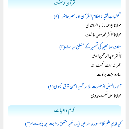
قرآن و سنت
’’خطباتِ فتحیہ: احکام القرآن اور عصرِ حاضر‘‘ (۸)
مولانا ابوعمار زاہد الراشدی
مولانا ڈاکٹر محمد سعید عاطف
سلف صالحین کی تفسیر کے متعلق مباحث (۲)
ڈاکٹر عبد الرحمٰن المشد
عمرانہ بنت نعمت اللہ
سارہ بنت برکات
آثار السنن از حضرت علامہ ظہیر احسن شوق نیموی (۲)
مولانا طلحہ نعمت ندوی
کلام و الٰہیات
کیا قدیم علمِ کلام دورِ حاضر میں ایک غیر متعلق روایت بن چکا ہے؟ (۳)