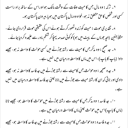
۶۔ ترکہ: وہ مال جس کا میت وفات کے وقت مالک ہو اور اس کے ساتھ براہ راست
کسی اور شخص کا حق متعلق نہ ہو، خواہ وہ مال پاکستان میں ہو یا بیرون پاکستان ہو۔
۷۔ تقدیری موت: میت کو زندہ تصور کرتے ہوئے اس کی حقیقی موت قرار دی جائے،
مثلاً‌ جنین
بچہ جو ماں کے پیٹ میں ہو) کو کوئی صدمہ پہنچا کر شکمِ مادر سے علیحدہ کر دیا جائے۔
(
۸۔ جد صحیح: وہ مذکر جس کا میت سے رشتہ جوڑنے میں کسی مؤنث کا واسطہ نہ ہو، جیسے
دادا
باپ کا باپ)، اس میں ماں کا واسطہ درمیان میں نہیں ہے۔
(
۹۔ جدہ صحیحہ: وہ مؤنث جس کا میت سے رشتہ جوڑنے میں جد فاسد کا واسطہ نہ ہو، جیسے
دادی اور نانی کہ ان کا رشتہ میت سے جوڑنے میں نانا یعنی جد فاسد کا واسطہ درمیان میں نہیں
ہے۔
۱۰۔ جد فاسد: وہ مذکر جس کا میت سے رشتہ جوڑنے میں مؤنث کا واسطہ ہو، جیسے نانا
ماں کا باپ) اس میں مؤنث یعنی ماں کا واسطہ درمیان میں ہے۔
(
۱۱۔ جدہ فاسدہ: وہ مؤنث جس کا میت سے رشتہ جوڑنے میں جد فاسد کا واسطہ ہو، جیسے