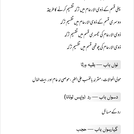
پہلی قسم کے ذوی الارحام میں ترکہ تقسیم کرنے کا طریقہ
دوسری قسم کے ذوی الارحام میں تقسیمِ ترکہ
ذوی الارحام کی تیسری قسم میں تقسیمِ ترکہ
ذوی الارحام کی چوتھی قسم میں تقسیمِ ترکہ
نواں باب — بقیہ ورثا
مولی الموالات، مقرلہ بالنسب علی الغير، موصی لہ عام اور بیت المال
دسواں باب — رد
واپس لوٹانا)
(
رد کے مسائل
گیارہواں باب — حجب