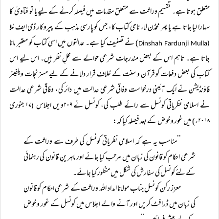
متعلق ہوتا ہے۔ تقسیمِ وراثت سے متعلق مقدمات میں فیصلہ کرنے کے لیے یا تو فتاویٰ کا
سہارا لیا جاتا ہے یا پھر محمڈن لاء نامی کتاب کا، جس کو پارسی مذہب کے پیروکار ڈی ایف مُلا
) نے تصنیف کیا ہے۔ عدالتوں میں اسی کتاب کو معتبر مانا
Dinshah Fardunji Mulla
(
جاتا ہے۔ تاہم اس کے بعض مندرجات شرعی حوالے سے محلِ نظر ہیں۔ اس لیے اس
کتاب کی بعض دفعات کو قرآن و سنت کے خلاف قرار دلانے کے لیے مسز نجات ویلفیئر
فاؤنڈیشن نے ایک آئینی درخواست وفاقی شرعی عدالت میں دائر کی، وفاقی شرعی عدالت
نے اسلامی نظریاتی کونسل سے رائے طلب کی، کونسل نے ۲۰۹ویں اجلاس
۱۷ جنوری
(
۲۰۱۸ء) میں غور و خوض کے بعد فیصلہ کیا کہ:
’’مناسب یہ ہے کہ اسلامی نظریاتی کونسل کی طرف سے وراثت کے
شرعی احکام کو قانون کی زبان میں مرتب کیا جائے اور ماہرینِ قانون کی رہنمائی
کے لئے کونسل کی سفارش کی شکل میں منظور کیا جائے۔
معزز رکن کونسل جناب مولانا امداد اللہ وراثت کے شرعی احکام کو قانون
کی زبان میں ڈرافٹ کریں اور آنے والے اجلاس میں کونسل کے غور و خوض