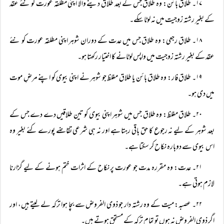
۱۷۔ طلاق بائن: وہ طلاق جس کے بعد طلاق دینے والا اپنی مطلقہ عورت کو نئے عقد
کے بغیر رشتہ زوجیت میں نہ لوٹا سکے۔
۱۸۔ طلاق رجعی: وہ طلاق جس میں عدت کے دوران شوہر اپنی مطلقہ عورت کو نئے
عقد کے بغیر رشتہ زوجیت میں واپس لوٹانے کا اختیار رکھتا ہو۔
۱۹۔ طلاق فار: وہ طلاق بائن یا طلاق مغلظ جو شوہر نے اپنی بیوی کو اپنے مرضِ موت
میں دی ہو۔
۲۰۔ طلاق مغلظ: وہ طلاق جس میں شوہر اپنی بیوی کو تین طلاقیں دے دے جس کے
بعد شوہر کے لیے نہ رجوع کا حق باقی رہتا ہے اور نہ ہی شرعی تقاضے پورے کئے بغیر وہ
اس بیوی سے دوبارہ نکاح کر سکتا ہے۔
۲۱۔ عدت: وہ مقررہ مدت جو عورت پر نکاح کے اثرات ختم ہونے کے لیے گزارنا
لازم ہوتی ہے۔
۲۲۔ عصبہ: میت کے وہ رشتہ دار جو ذوی الفروض سے بچا ہوا ترکہ لے لیتے ہیں، اور
اگر ذوی الفروض نہ ہوں تو تمام ترکہ کے مستحق ہوتے ہیں۔