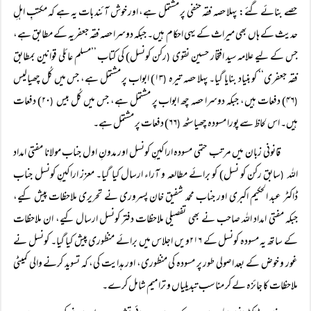
حصے بنائے گئے: پہلا حصہ فقہ حنفی پر مشتمل ہے، اور خوش آئند بات یہ ہے کہ مکتبِ اہلِ
حدیث کے ہاں بھی میراث کے یہی احکام ہیں۔ جبکہ دوسرا حصہ فقہ جعفریہ کے مطابق ہے،
جس کے لیے علامہ سید افتخار حسین نقوی
رکن کونسل) کی کتاب ’’مسلم عائلی قوانین بمطابق
(
فقہ جعفری‘‘ کو بنیاد بنایا گیا۔ پہلا حصہ تیرہ
۱۳) ابواب پر مشتمل ہے، جس میں کُل چھیالیس
(
۴۶) دفعات ہیں، جبکہ دوسرا حصہ چھ ابواب پر مشتمل ہے، جس میں کُل بیس
۲۰) دفعات
(
(
ہیں۔ اس لحاظ سے پورا مسودہ چھیاسٹھ
۶۶) دفعات پر مشتمل ہے۔
(
قانونی زبان میں مرتب حتمی مسودہ اراکینِ کونسل اور مدونِ اول جناب مولانا مفتی امداد
اللہ
سابق رکن کو نسل) کو برائے مطالعہ و آراء ارسال کیا گیا۔ معزز اراکینِ کونسل جناب
(
ڈاکٹر عبد الحکیم اکبری اور جناب محمد شفیق خان پسروری نے تحریری ملاحظات پیش کیے،
جبکہ مفتی امداد اللہ صاحب نے بھی تفصیلی ملاحظات دفتر کونسل ارسال کیے، ان ملاحظات
کے ساتھ یہ مسودہ کونسل کے ۲۱۶ویں اجلاس میں برائے منظوری پیش کیا گیا۔ کونسل نے
غور و خوض کے بعد اصولی طور پر مسودہ کی منظوری، اور ہدایت کی، کہ تسوید کرنے والی کمیٹی
ملاحظات کا جائزہ لے کر مناسب تبدیلیاں و ترامیم شامل کرے۔