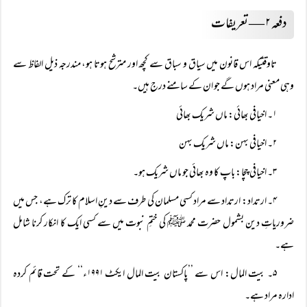
دفعہ ۲ — تعریفات
تاوقتیکہ اس قانون میں سیاق و سباق سے کچھ اور مترشح ہوتا ہو، مندرجہ ذیل الفاظ سے
وہی معنی مراد ہوں گے جو ان کے سامنے درج ہیں۔
۱۔ اخیافی بھائی: ماں شریک بھائی
۲۔ اخیافی بہن: ماں شریک بہن
۳۔ اخیافی چچا: باپ کا وہ بھائی جو ماں شریک ہو۔
۴۔ ارتداد: ارتداد سے مراد کسی مسلمان کی طرف سے دینِ اسلام کا ترک ہے، جس میں
ضروریاتِ دین بشمول حضرت محمد ﷺ کی ختمِ نبوت میں سے کسی ایک کا انکار کرنا شامل
ہے۔
۵۔ بیت المال: اس سے ’’پاکستان بیت المال ایکٹ ۱۹۹۱ء‘‘ کے تحت قائم کردہ
ادارہ مراد ہے۔