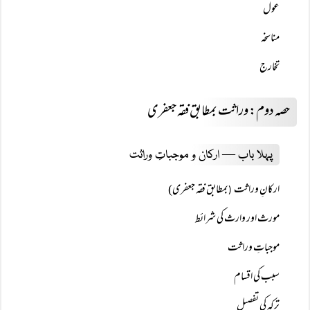
عول
مناسخہ
تخارج
حصہ دوم: وراثت بمطابق فقہ جعفری
پہلا باب — ارکان و موجباتِ وراثت
ارکانِ وراثت
بمطابق فقہ جعفری)
(
مورث اور وارث کی شرائط
موجباتِ وراثت
سبب کی اقسام
ترکہ کی تفصیل