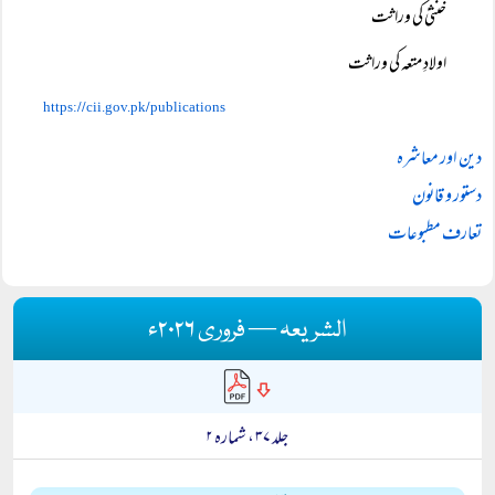
خنثیٰ کی وراثت
اولادِ متعہ کی وراثت
//
/
https:
cii.gov.pk
publications
دین اور معاشرہ
دستور و قانون
تعارف مطبوعات
الشریعہ — فروری ۲۰۲۶ء
جلد ۳۷ ، شمارہ ۲