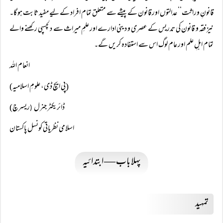
قانونِ وراثت‘‘ عدالتوں اور قانون کے پیشے سے متعلق تمام افراد کے لیے مفید ثابت ہو گا۔
نیز فقہ و قانون کی تدریس کے عصری و دینی ادارے اور علمِ میراث سے دلچسپی رکھنے والے
تمام اہلِ علم اور عام لوگ اس سے استفادہ کریں گے۔
انعام اللہ
(پی ایچ ڈی، علومِ اسلامیہ)
ڈائریکٹر جنرل
ریسرچ)
(
اسلامی نظریاتی کونسل پاکستان
پہلا باب — ابتدائیہ
تمہید