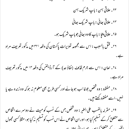
۲۳۔ علاتی بہن: باپ شریک بہن
۲۴۔ علاتی بھائی: باپ شریک بھائی
۲۵۔ علاتی چچا: باپ کا وہ بھائی جو باپ شریک ہو۔
۲۶۔ قتل بالسبب: اس سے مجموعہ تعزیراتِ پاکستان کی دفعہ ۳۲۱ میں مذکور تعریف مراد
ہے۔
۲۷۔ لعان: اس سے جرم قذف
نفاذِ حد) کے آرڈیننس کی دفعہ ۱۴ میں مذکور تعریف
(
مراد ہے۔
۲۸۔ مفقود: وہ شخص جو غائب ہو جائے اور کسی طرح بھی معلوم نہ ہو کہ وہ زندہ ہے یا
نہیں، اسے مفقود کہتے ہیں۔
۲۹۔ مقرلہ بالنسب علی الغیر: وہ شخص جس کے نسب کو میت نے دوسرے اشخاص
سے متعلق کر کے تسلیم کیا ہو، اور ان اشخاص نے اس نسب کو تسلیم نہ کیا ہو، مثلاً‌ کسی مجہول