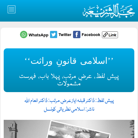
’’اسلامی قانونِ وراثت‘‘
پیش لفظ، عرضِ مرتب، پہلا باب، فہرست
مشمولات
پیش لفظ: ڈاکٹر قبلہ ایاز
عرضِ مرتب: ڈاکٹر انعام اللہ
ناشر: اسلامی نظریاتی کونسل