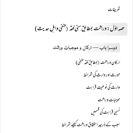
تعریفات
حصہ اوّل: وراثت بمطابق سنی فقہ
حنفی و اہل حدیث)
(
دوسرا باب — ارکان و موجباتِ وراثت
ارکانِ وراثت
بمطابق فقہ حنفی)
(
مورث اور وارث کی شرائط
وارث کی نوعیتِ قرابت
موجباتِ وراثت
نسبی قرابت کی قسمیں
سبب کے ذریعہ استحقاقِ وراثت کیلئے شرائط