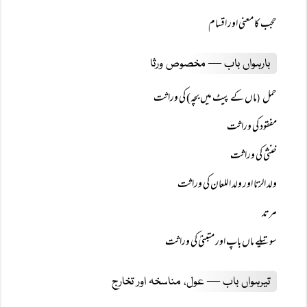
حجب کا معنی اور اقسام
بارہواں باب — مخصوص ورثا
حمل
ماں کے پیٹ میں بچہ) کی وراثت
(
مفقود کی وراثت
خنثیٰ کی وراثت
ولد الزنا اور ولد اللعان کی وراثت
مرتد
سوتیلے ماں باپ اور متبنیٰ کی وراثت
تیرہواں باب — عول، مناسخہ اور تخارج