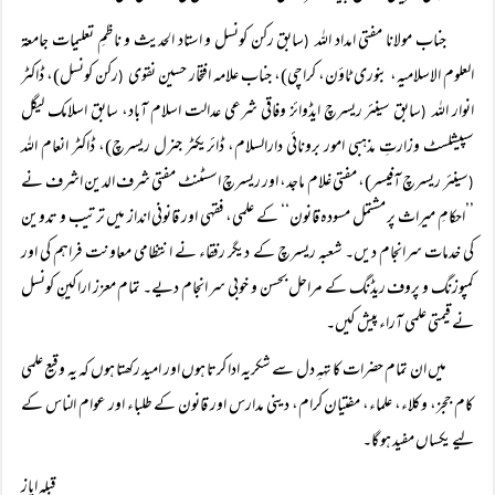
جناب مولانا مفتی امداد اللہ
سابق رکن کونسل و استاد الحدیث و ناظمِ تعلیمات جامعۃ
(
العلوم الاسلامیہ، بنوری ٹاؤن، کراچی)، جناب علامہ افتخار حسین نقوی
رکن کونسل)، ڈاکٹر
(
انوار اللہ
سابق سینئر ریسرچ ایڈوائز وفاقی شرعی عدالت اسلام آباد، سابق اسلامک لیگل
(
سپیشلسٹ وزارتِ مذہبی امور برونائی دارالسلام، ڈائریکٹر جنرل ریسرچ)، ڈاکٹر انعام اللہ
سینئر ریسرچ آفیسر)، مفتی غلام ماجد، اور ریسرچ اسسٹنٹ مفتی شرف الدین اشرف نے
(
’’احکامِ میراث پر مشتمل مسودہ قانون‘‘ کے علمی، فقہی اور قانونی انداز میں ترتیب و تدوین
کی خدمات سرانجام دیں۔ شعبہ ریسرچ کے دیگر رفقاء نے انتظامی معاونت فراہم کی اور
کمپوزنگ و پروف ریڈنگ کے مراحل بحسن و خوبی سر انجام دیے۔ تمام معزز اراکینِ کونسل
نے قیمتی علمی آراء پیش کیں۔
میں ان تمام حضرات کا تہہِ دل سے شکریہ ادا کرتا ہوں اور امید رکھتا ہوں کہ یہ وقیع علمی
کام ججز، وکلاء، علماء، مفتیان کرام، دینی مدارس اور قانون کے طلباء اور عوام الناس کے
لیے یکساں مفید ہو گا۔
قبلہ ایاز