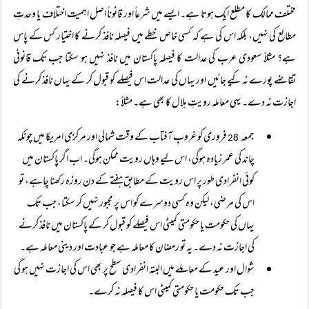
مختلف ممالک کا مطلع ایک ہوتا ہے۔ ایسے میں شرعاً اور قانوناً اصل اہمیت اختلاف یا وحدتِ
مطالع کی نہیں، بلکہ اس کی ہے کہ کسی خاص خطے میں فیصلہ نافذ کرنے کا اختیار کس کے پاس
ہے؟ مثلاً سعودی عرب کی عدالت کا فیصلہ پاکستان میں نافذ نہیں ہو سکتا جب تک قانونی
تقاضے پورے نہ کیے جائیں اور یہاں کی عدالت اس فیصلے کو قبول کر کے یہاں نافذ کرنے کی
اجازت نہ دے۔ یہی معاملہ رویتِ ہلال کا بھی ہے۔ مثلاً:
جمعہ
فروری کو غروبِ آفتاب کے وقت شمالی اور مرکزی امریکا میں چونکہ
28
چاند کی عمر زیادہ ہوگی، اس لیے وہاں رویت ممکن ہوگی۔ اب اگر پاکستان میں
کوئی انفرادی طور پر اس رویت کے مطابق ہفتے کے دن روزہ رکھنا چاہے، تو
اس کی مرضی، لیکن وہ کسی دوسرے کو اس پر مجبور نہیں کر سکتا، جب تک
یہاں کی حکومت یا حکومتی کمیٹی اس فیصلے کو قبول کر کے پاکستان میں نافذ کرنے
کی اجازت نہ دے۔ یہ تو رمضان کا معاملہ ہے جو عبادت اور دینی معاملہ ہے۔
شوال اور عید کے معاملے میں البتہ انفرادی سطح پر بھی اس کی اجازت نہیں ہو گی
جب تک حکومت یا حکومتی کمیٹی اس کا فیصلہ نہ کرے۔