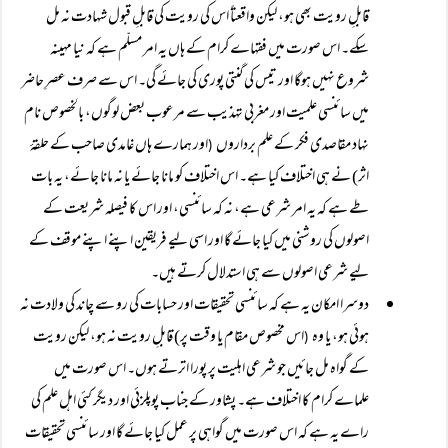
قابلِ رویت بھی ہو، لیکن واقعتاً اس کی رویت کی قابلِ قبول شہادت نہ مل
سکے۔ اس صورت میں فقہاے کرام کے ہاں یہ امر مسلّم ہے کہ نیا مہینہ
شروع نہیں ہوگا اور تیس کی گنتی پوری کی جائے گی۔ اس سے صرف عصرِ حاضر
میں سائنسی علمیت اور مغربی تہذیب سے مرعوب بعض لوگوں، بالخصوص نام
نہاد مقاصدی فکر کے علم برداروں
اور ہمارے ہاں غامدی صاحب کے حلقۂ
(
اثر) نے ہی اختلاف کیا ہے۔ اس اختلاف کو مانا جائے یا نہ مانا جائے، یہ بات
طے ہے کہ یہ امر شرعی ہے، نہ کہ سائنسی، اور اس کا فیصلہ شریعت کے
اصولوں کی روشنی میں کیا جائے گا اور اسی لیے فریقین اپنے اپنے موقف کے
لیے شرعی اصولوں سے ہی استدلال کرتے ہیں۔
دوسرا امکان یہ ہے کہ سائنسی تحقیقات اور حسابات کی رو سے چاند کی ولادت نہ
ہوئی ہو، یا وہ
اس مخصوص مقام یا وقت پر) قابلِ رویت نہ ہو، لیکن رویت
(
کے گواہ مل جائیں جو شرعی اہلیت پر پورا اترتے ہوں۔ اس صورت میں
علماے کرام کا اختلاف ہے۔ پشاور کے جناب پوپلزئی اور دیگر کئی اہل علم کی
راے یہ ہے کہ اس صورت میں گواہی پر عمل کیا جائے گا اور سائنسی تحقیقات