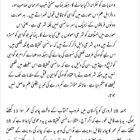
و حسابات کو نظرانداز کیا جائے گا، جبکہ جناب مفتی منیب الرحمان صاحب اور
دیگر اہل علم اس صورت میں گواہی کو ناقابلِ قبول ٹھہراتے ہیں۔ بہرصورت
دونوں فریقوں کے نزدیک یہ امر سائنسی نہیں بلکہ شرعی ہے، یعنی اس
صورت میں اختلاف کو شرعی اصولوں پر حل کیا جائے گا۔ چنانچہ جو گواہی کو مسترد
کرتے ہیں وہ یہ شرعی دلیل ذکر کرتے ہیں کہ سائنسی تحقیقات چونکہ قطعی ہیں،
اس لیے گواہ کی طرف غلطی کی نسبت کی جائے گی؛ جبکہ وہ علماے کرام جو گواہی
کو ترجیح دیتے ہیں، ان کی دلیل یہ ہے کہ سائنسی تحقیقات اس سلسلے میں قطعی
نہیں ہیں جبکہ شریعت نے بااعتماد گواہ کی گواہی پر قتل کے مقدمات تک کے
فیصلے کا حکم دیا ہے، حالانکہ متواتر سے کم درجے کی خبر پر یقینی علم حاصل نہیں
ہوتا۔
جمعہ
فروری کو پاکستان میں غروبِ آفتاب کے وقت چاند کی عمر سوا
گھنٹے
13
28
ہوگی۔ یہ بات قابلِ غور ہے کہ اگر آج، مثلاً، سائنسی تحقیقات پر یہ دعویٰ کیا جاتا ہے کہ
18
گھنٹے سے کم عمر کا چاند ناقابلِ رویت ہے تو اس کی وجہ یہ ہے کہ چاند کی رویت کے متعلق