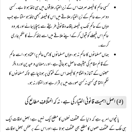
کسی حاکم کا فیصلہ صرف اس کے زیرِ اختیار علاقوں میں ہی نافذ ہوتا ہے۔ کسی
دوسرے حاکم کے زیر اختیار علاقے میں اس کا فیصلہ تبھی نافذ ہو سکتا ہے جب
وہاں کے حاکم تک یہ فیصلہ باقاعدہ قانونی طریقے سے پہنچایا جائے اور پھر وہ
حاکم اس فیصلے کو قبول کر کے اپنے علاقے میں اسے نافذ کرنے کا حکم جاری
کرے۔
جہاں مسلمانوں کا حاکم نہ ہو، وہاں مسلمانوں کا جس عالم پر اعتماد ہو، اسے حاکم
کے قائم مقام کی حیثیت حاصل ہو جاتی ہے، اور رمضان و عیدین اور دیگر
مہینوں کے آغاز و اختتام کا فیصلہ اس کے فتویٰ پر ہونا چاہیے تاکہ مسلمانوں کا
نظمِ اجتماعی کسی نہ کسی صورت میں برقرار ہے اور انتشار نہ ہو۔
(۵) اصل اہمیت قانونی اختیار کی ہے، نہ کہ اختلافِ مطالع کی
پانچواں امر یہ ہے کہ دنیا کے مختلف خطوں کا مطلع ایک نہیں ہے؛ بعض اوقات ایک
ہی ملک کے مختلف حصوں کا مطلع بھی مختلف ہوتا ہے؛ اور اس کے برعکس بعض اوقات