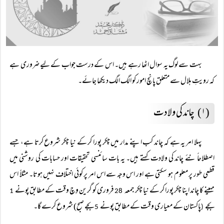
بہت سے لوگ یہ سوال اٹھا رہے ہیں۔ اس کے درست جواب کے لیے ضروری ہے
کہ رویتِ ہلال سے متعلق پانچ امور کو الگ الگ دیکھا جائے۔
(۱) چاند کی ولادت
پہلا امر یہ ہے کہ چاند کب اپنے مدار میں چکر پورا کر کے نیا چکر شروع کرتا ہے، جسے
اصطلاحاً نئے چاند کی ولادت کہتے ہیں۔ یہ بات سائنسی تحقیقات اور حسابات کی روشنی میں
قطعی طور پر معلوم ہو سکتی ہے اور اس وجہ سے اس امر پر کوئی اختلاف نہیں ہوتا۔ مثلاً اس
مہینے کا چاند اپنا چکر پورا کر کے نیا چکر جمعہ
فروری کو گرین وِچ وقت کے مطابق پونے
1
28
بجے
پاکستان کے معیاری وقت کے مطابق پونے
بجے صبح) شروع کرے گا۔
5
(