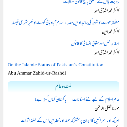
رویتِ ہلال کے متعلق پانچ قانونی سوالات
ڈاکٹر محمد مشتاق احمد
مطلّقہ عورت کا شوہر کی جائیداد میں حصہ: اسلام آباد ہائی کورٹ کا غیر شرعی فیصلہ
ڈاکٹر محمد امین
اسقاطِ حمل اور حقوقِ انسانی کا قانون
ڈاکٹر محمد مشتاق احمد
On the Islamic Status of Pakistan`s Constitution
Abu Ammar Zahid-ur-Rashdi
ملت و عالَم
عالمِ اسلام کے لیے نئے امکانات — پاکستان کہاں کھڑا ہے؟
مولانا فضل الرحمٰن
امریکہ اور اسرائیل کا ایران پر مشترکہ حملہ اور خطہ میں اس کے ممکنہ اثرات