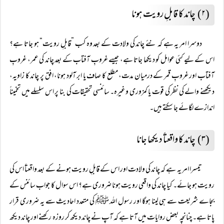
(۲) چاند کا قابلِ رویت ہونا
دوسرا امر یہ ہے کہ نئے چاند کی ولادت کے بعد وہ کب ”قابلِ رویت“ ہو جاتا ہے؟
اس کے لیے کئی عوامل کو دیکھا جاتا ہے، جیسے غروبِ آفتاب کے بعد چاند کی عمر، غروبِ
آفتاب اور غروبِ قمر کے درمیان مدت، مطلع کا صاف یا ابر آلود ہونا، افق پر چاند کا زاویہ،
دیکھنے والے کی نظر کی قوت یا کمزوری وغیرہ۔ سائنسی تحقیقات کی بنا پر اس سلسلے میں تخمیناً
اندازے لگائے جا سکتے ہیں۔
(۳) چاند کا واقعتاً دیکھا جانا
تیسرا امر یہ ہے کہ چاند کی ولادت اور اس کے قابلِ رویت ہونے کے بعد واقعتاً اس کی
رویت ہو جائے۔ کیا چاند کی واقعی رویت ہونا ضروری ہے؟ اس سوال کا جواب سائنس کے
بجاے شریعت سے ہی لینا ہوگا اور رسول اللہ ﷺ کی متعدد احادیث سے یہ ضروری قرار
پاتا ہے۔ چنانچہ بعض روایات میں آتا ہے کہ آپ نے چاند دیکھ کر روزہ رکھنے اور چاند دیکھ