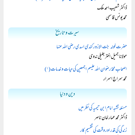
ڈاکٹر شعیب احمد ملک
محمد یونس قاسمی
سیرت و تاریخ
حضرت خولہ بنت الازور کندی اسدی رضی اللہ عنہا
مولانا جمیل اختر جلیلی ندوی
اصحابِ محمدؐ رضوان اللہ علیہم اجمعین کی حیات و خدمات (۱)
محمد سراج اسرار
دین و دنیا
مسئلہ تشبہ امام ابن تیمیہ کی نظر میں
ڈاکٹر محمد عمار خان ناصر
زندگی کی قدر اور وقت کی تقسیمِ کار