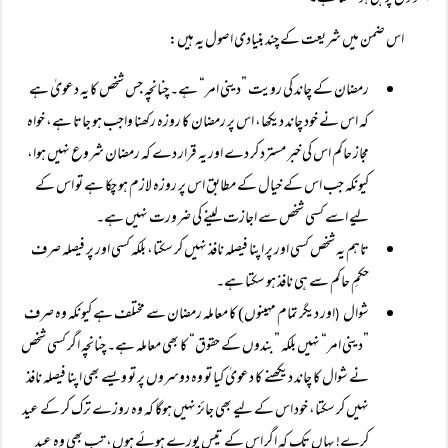
اس ضمن میں شریعت کے چند بنیادی اصول یہ ہیں:
رمضان کے چاند کی رویت ”دینی امر“ ہے۔ چنانچہ جس شخص کا یہ دعویٰ ہے
کہ اس نے خود چاند دیکھا، اس پر رمضان کا روزہ رکھنا واجب ہو جاتا ہے، خواہ
مجاز حاکم اس کی خبر مسترد کر دے اور یہ قرار دے کہ رمضان شروع نہیں ہوا،
کیونکہ جب اس کے خیال کے مطابق اس پر روزہ لازم ہو چکا ہے تو اس کے
لیے اسے کسی شخص سے اجازت لینے کی ضرورت نہیں ہے۔
تاہم یہ شخص کسی اور پر اپنا فیصلہ نافذ نہیں کر سکتا، بلکہ کسی اور پر فیصلہ صرف
حکمِ حاکم سے ہی نافذ ہو سکتا ہے۔
شوال
اور دیگر تمام مہینوں) کا معاملہ رمضان سے مختلف ہے کیونکہ وہ صرف
(
”دینی امر“ نہیں بلکہ ”بندوں کے حقوق“ کا بھی معاملہ ہے۔ چنانچہ اگر کسی شخص
نے شوال کا چاند دیکھنے کا دعویٰ کیا تو وہ دوسروں پر تو ویسے بھی اپنا فیصلہ نافذ
نہیں کر سکتا، خود اس کے لیے بھی جائز نہیں ہوگا کہ وہ روزے ترک کر کے عید
کرے! یہاں تک کہ اگر اس کے تیس پورے ہوئے ہوں، تب بھی وہ عید