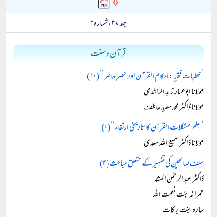
جلد ۳۷ ، شمارہ ۴
قرآن و سنت
’’خطباتِ فتحیہ: احکام القرآن اور عصرِ حاضر‘‘ (۱۰)
مولانا ابوعمار زاہد الراشدی
مولانا ڈاکٹر محمد سعید عاطف
’’علم مشکلات القرآن کا تاریخی ارتقاء‘‘ (۱)
مولانا ڈاکٹر سمیع اللہ سعدی
سلف صالحین کی تفسیر کے متعلق مباحث (۴)
ڈاکٹر عبد الرحمٰن المشد
عمرانہ بنت نعمت اللہ
سارہ بنت برکات