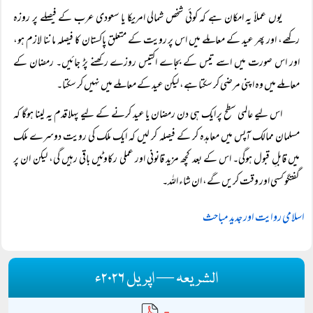
یوں عملاً یہ امکان ہے کہ کوئی شخص شمالی امریکا یا سعودی عرب کے فیصلے پر روزہ
رکھے، اور پھر عید کے معاملے میں اس پر رویت کے متعلق پاکستان کا فیصلہ ماننا لازم ہو،
اور اس صورت میں اسے تیس کے بجاے اکتیس روزے رکھنے پڑ جائیں۔ رمضان کے
معاملے میں وہ اپنی مرضی کر سکتا ہے، لیکن عید کے معاملے میں نہیں کر سکتا۔
اس لیے عالمی سطح پر ایک ہی دن رمضان یا عید کرنے کے لیے پہلا قدم یہ لینا ہوگا کہ
مسلمان ممالک آپس میں معاہدہ کر کے فیصلہ کر لیں کہ ایک ملک کی رویت دوسرے ملک
میں قابلِ قبول ہوگی۔ اس کے بعد کچھ مزید قانونی اور عملی رکاوٹیں باقی رہیں گی، لیکن ان پر
گفتگو کسی اور وقت کریں گے، ان شاء اللہ۔
اسلامی روایت اور جدید مباحث
الشریعہ — اپریل ۲۰۲۶ء