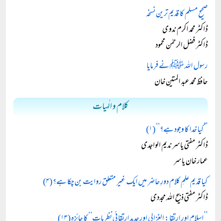
صحیح مسلم کا قدیم ترین نسخہ
ڈاکٹر محمد اکرم ندوی
ڈاکٹر فضل الرحمٰن محمود
رسول اللہ ﷺ نے فرمایا
حافظ محمد عبد المتین خان
کلام و الٰہیات
’’کیا خدا کا وجود ہے؟‘‘ (۱)
ڈاکٹر مفتی یاسر ندیم الواجدی
عمار خان یاسر
کیا قدیم علمِ کلام دورِ حاضر میں ایک غیر متعلق روایت بن چکا ہے؟ (۴)
ڈاکٹر مفتی ذبیح اللہ مجددی
’’اسلام اور ارتقا: الغزالی اور جدید ارتقائی نظریات‘‘ کا جائزہ (۱۳)