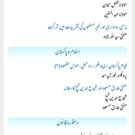
مولانا فضل سبحان
مولانا عبد المتین
مذہبی رواداری اور غیر مسلموں کی تقریبات میں شرکت
مفتی سید انور شاہ
اسلام و پاکستان
قیامِ پاکستان: بنیادِ فکر، راہِ عمل، منزلِ مقصود (۳)
پروفیسر خورشید احمد
مفتی طارق مسعود اور شجاع الدین شیخ کا مکالمہ
شجاع الدین شیخ
مفتی طارق مسعود
دستور و قانون