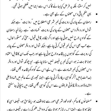
نہیں کر سکتا، بلکہ یہ فرض کیا جائے گا کہ اس سے ابتدا میں غلطی ہوئی تھی۔
یہی حکم باقی دس مہینوں کے لیے بھی ہے۔
رمضان کے چاند کی رویت کی خبر شرعی اصطلاح میں ”روایت“ ہے جبکہ
شوال اور دیگر دس مہینوں کے چاند کی رویت ”شہادت“ ہے۔ چنانچہ رمضان
کے گواہ پر جرح نہیں ہونی چاہیے اور اگر بظاہر قابلِ قبول، حتی کہ مستور الحال،
ہے تب بھی اس کی خبر قبول کرنی چاہیے، جبکہ شوال اور دیگر مہینوں کے چاند
کی رویت کے گواہوں پر باقاعدہ جرح ہونی چاہیے اور جب تک ان کا قابلِ اعتماد
ہونا ثابت نہ ہو، ان کی خبر پر فیصلہ نہیں سنانا چاہیے۔ نیز چونکہ شوال اور دیگر
دس مہینوں کی خبر شہادت ہے، اس لیے اس کے گواہ کو باقاعدہ مجلس قضاء
عدالت) میں آکر گواہی ریکارڈ کرنی چاہیے، البتہ مجبوری کے عالم میں شہادۃ علی
(
الشہادۃ اور دیگر قانونی طریقوں سے اس کی گواہی مجلسِ قضاء میں پہنچائی جا سکتی
ہے۔
مسلمانوں کا حاکم، خواہ خود شرعی امور سے ناواقف ہو، یا فاسق ہو، فیصلہ اسی کا
نافذ ہوتا ہے، البتہ اس پر لازم ہوتا ہے کہ وہ اہل علم کی راے پر فیصلہ دے۔