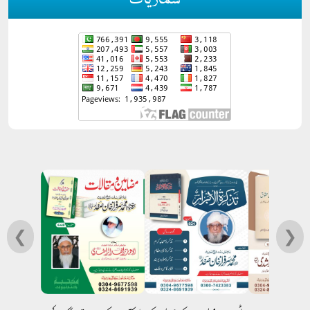
شماریات
❮
❯