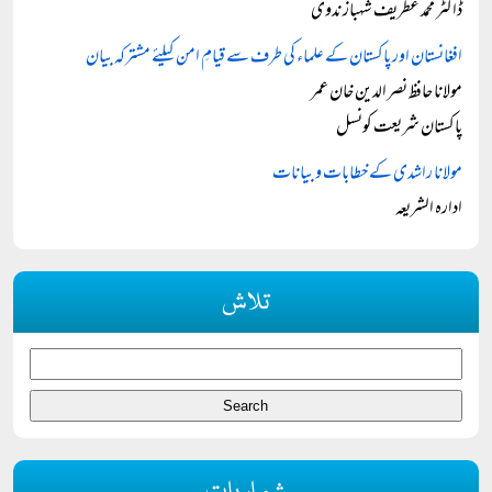
ڈاکٹر محمد غطریف شہباز ندوی
افغانستان اور پاکستان کے علماء کی طرف سے قیامِ امن کیلئے مشترکہ بیان
مولانا حافظ نصر الدین خان عمر
پاکستان شریعت کونسل
مولانا راشدی کے خطابات و بیانات
ادارہ الشریعہ
تلاش