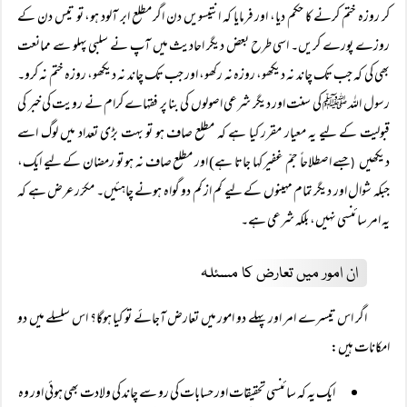
کر روزہ ختم کرنے کا حکم دیا، اور فرمایا کہ انتیسویں دن اگر مطلع ابر آلود ہو، تو تیس دن کے
روزے پورے کریں۔ اسی طرح بعض دیگر احادیث میں آپ نے سلبی پہلو سے ممانعت
بھی کی کہ جب تک چاند نہ دیکھو، روزہ نہ رکھو، اور جب تک چاند نہ دیکھو، روزہ ختم نہ کرو۔
رسول اللہ ﷺ کی سنت اور دیگر شرعی اصولوں کی بنا پر فقہاے کرام نے رویت کی خبر کی
قبولیت کے لیے یہ معیار مقرر کیا ہے کہ مطلع صاف ہو تو بہت بڑی تعداد میں لوگ اسے
دیکھیں
جسے اصطلاحاً جمّ غفیر کہا جاتا ہے) اور مطلع صاف نہ ہو تو رمضان کے لیے ایک،
(
جبکہ شوال اور دیگر تمام مہینوں کے لیے کم از کم دو گواہ ہونے چاہئیں۔ مکرّر عرض ہے کہ
یہ امر سائنسی نہیں، بلکہ شرعی ہے۔
ان امور میں تعارض کا مسئلہ
اگر اس تیسرے امر اور پہلے دو امور میں تعارض آجائے تو کیا ہوگا؟ اس سلسلے میں دو
امکانات ہیں:
ایک یہ کہ سائنسی تحقیقات اور حسابات کی رو سے چاند کی ولادت بھی ہوئی اور وہ