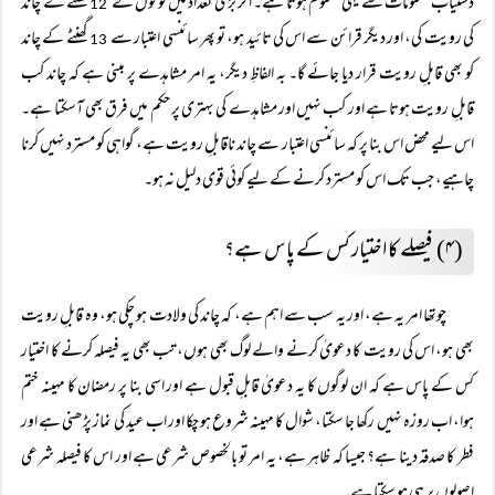
دستیاب معلومات سے یہی معلوم ہوتا ہے۔ اگر بڑی تعداد میں لوگوں نے
گھنٹے کے چاند
12
کی رویت کی، اور دیگر قرائن سے اس کی تائید ہو، تو پھر سائنسی اعتبار سے
گھنٹے کے چاند
13
کو بھی قابلِ رویت قرار دیا جائے گا۔ بہ الفاظِ دیگر، یہ امر مشاہدے پر مبنی ہے کہ چاند کب
قابلِ رویت ہوتا ہے اور کب نہیں اور مشاہدے کی بہتری پر حکم میں فرق بھی آسکتا ہے۔
اس لیے محض اس بنا پر کہ سائنسی اعتبار سے چاند ناقابلِ رویت ہے، گواہی کو مسترد نہیں کرنا
چاہیے، جب تک اس کو مسترد کرنے کے لیے کوئی قوی دلیل نہ ہو۔
(۴) فیصلے کا اختیار کس کے پاس ہے؟
چوتھا امر یہ ہے، اور یہ سب سے اہم ہے، کہ چاند کی ولادت ہو چکی ہو، وہ قابلِ رویت
بھی ہو، اس کی رویت کا دعویٰ کرنے والے لوگ بھی ہوں، تب بھی یہ فیصلہ کرنے کا اختیار
کس کے پاس ہے کہ ان لوگوں کا یہ دعویٰ قابلِ قبول ہے اور اسی بنا پر رمضان کا مہینہ ختم
ہوا، اب روزہ نہیں رکھا جا سکتا، شوال کا مہینہ شروع ہو چکا اور اب عید کی نماز پڑھنی ہے اور
فطر کا صدقہ دینا ہے؟ جیسا کہ ظاہر ہے، یہ امر تو بالخصوص شرعی ہے اور اس کا فیصلہ شرعی
اصولوں پر ہی ہو سکتا ہے۔