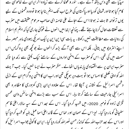
میڈیا سے بھی دس ہاتھ آگے ہے۔ شور و غوغا کرنے سے زیادہ اگر ایران نے خاموشی سے
کام کیا ہوتا اور شمالی کوریا اور پاکستان کی طرح اب تک ایٹم بنا لیا ہوتا تو وہ دشمنوں کے لیے
یوں ترنوالہ ثابت نہ ہوتا! اس کے بجائے علی خامنہ ای صاحب مرحوم حقیقت میں مغرب
سے تعلقات بحال کرنا چاہتے تھے۔ چنانچہ ابتدا میں انہوں نے فتویٰ جاری کیا کہ ایٹم بم اسلام
کی روایات سے مطابقت نہیں رکھتا۔ یہ بات سی این این پر ایک امریکی یہودی ماہر مبصر نے
اپنے انٹرویو میں بتائی۔ بلکہ اس سے بھی آگے بڑھ کر انہوں نے جو کچھ بھی پروگریس اس
سمت میں کی تھی، اس کو مغرب کے ایٹمی اداروں کے سامنے نیک نیتی سے رکھ دیا تاکہ
مغرب ایران پر سے اقتصادی پابندیاں اٹھالے۔ مگر مغرب نے ایسا نہیں کیا۔ جب آیت
اللہ کو اپنی غلطی کا احساس ہوا تو بہت دیر ہوچکی تھی اور اب ان کا ایٹمی پروگرام ان کے ازلی
دشمن اسرائیل کے نشانہ پر آچکا تھا۔ اس کے علاوہ ایران بڑی کمزوری کا مظاہرہ بھی
اسرائیلی جارحیت کے سامنے کرتا رہا۔ اس کے سب سے بڑے ایٹمی سائنس دان محسن
فخری زادہ کو نومبر
ء میں شہید کر دیا گیا۔ اس کے بعد اس کے سپہ سالار اعلیٰ قاسم
2020
سلیمانی کو مار دیا گیا۔ نیز اس کے مہمان اور حماس کے قائد اعلیٰ اسماعیل ہنیہ کو شہید کر دیا گیا
اور اس کے بعد حزب اللہ کے کمانڈر حسن نصراللہ کو مار دیا گیا۔ ایران کا کوئی جواب اسرائیل کو