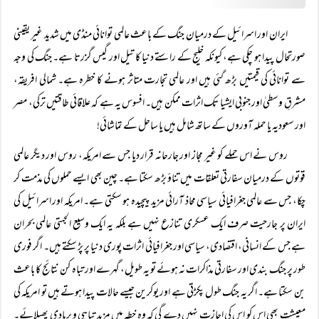
ایران اور اسرائیل کے درمیان جنگ کے باعث عالمی توانائی منڈی میں شدید غیر یقینی
صورتحال پیدا ہو چکی ہے، کیونکہ خلیج کے راستے دنیا کا تیل اور گیس گزرتا ہے۔ جنگ کی وجہ
سے توانائی کی قیمتیں بڑھ گئی ہیں اور عالمی تجارت متاثر ہونے کا خطرہ ہے۔ شمالی افریقہ،
مشرقِ وسطیٰ اور جنوبی ایشیا تک اثرات ممکن ہیں۔ افسوس یہ ہے کہ علاقائی طاقتیں ترکی، مصر
اور سعودیہ یا حملہ آوروں کے ساتھ شامل ہیں یا ساحل کے تماشائی!
روس نے اس حملے کو غیر مجاز اور جارحانہ قرار دیا جس سے امریکہ، روس اور دیگر عالمی
قوتوں کے درمیان سفارتی تعلقات میں تناؤ بڑھ سکتا ہے۔ چین بھی ایسے حملوں کی مذمت کر
چکا، جس سے عالمی جغرافیائی سیاسی محاذ آرائی مزید پیچیدہ ہو سکتی ہے۔ امریکہ اور اسرائیل کی
ایران پر جارحیت صرف ایک عسکری تنازع نہیں ہے بلکہ یہ ایک وسیع الجہتی عالمی بحران
ہے جس کے انسانی، اقتصادی، سیاسی اور جغرافیائی اثرات پوری دنیا پر پڑ سکتے ہیں۔ اگر فوری
طور پر جنگ بندی اور سفارتی مذاکرات نہ ہوئے تو یہ طویل، گہرے اور تباہ کن نتائج کا باعث
بن سکتا ہے۔ اگر یہ جنگ طول پکڑتی ہے اور یوکرین جیسے حالات پیدا ہوتے ہیں تو امریکہ کی
معیشت بھی اس کو اس کی اجازت نہیں دے گی کہ وہ خطہ میں مزید تباہی و بربادی پھیلائے۔