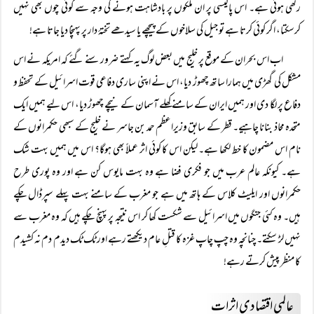
رکھی ہوئی ہے۔ اس پالیسی پر ان ملکوں پر بادشاہت ہونے کی وجہ سے کوئی چوں بھی نہیں
کرسکتا، اگر کوئی کرتا ہے تو جیل کی سلاخوں کے پیچھے یا سیدھے تختۂ دار پر پہنچا دیا جاتا ہے!
اب اس بحران کے موقع پر خلیج میں بعض لوگ یہ کہتے ضرور سنے گئے کہ امریکہ نے اس
مشکل کی گھڑی میں ہمارا ساتھ چھوڑ دیا، اس نے اپنی ساری دفاعی قوت اسرائیل کے تحفظ و
دفاع پر لگا دی اور ہمیں ایران کے سامنے کھلے آسمان کے نیچے چھوڑ دیا، اس لیے ہمیں ایک
متحدہ محاذ بنانا چاہیے۔ قطر کے سابق وزیراعظم حمد بن جاسر نے خلیج کے سبھی حکمرانوں کے
نام اس مضمون کا خط لکھا ہے۔ لیکن اس کا کوئی اثر عملاً بھی ہوگا؟ اس میں ہمیں بہت شک
ہے۔ کیونکہ عالم عرب میں جو فکری فضا ہے وہ بہت مایوس کن ہے اور وہ پوری طرح
حکمرانوں اور ایلیٹ کلاس کے ہاتھ میں ہے جو مغرب کے سامنے بہت پہلے سپرڈال چکے
ہیں۔ وہ کئی جنگوں میں اسرائیل سے شکست کھا کر اس نتیجہ پر پہنچ چکے ہیں کہ وہ مغرب سے
نہیں لڑ سکتے۔ چنانچہ وہ چپ چاپ غزہ کا قتلِ عام دیکھتے رہے اور ٹک ٹک دیدم دم نہ کشیدم
کا منظر پیش کرتے رہے!
عالمی اقتصادی اثرات