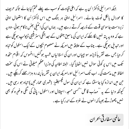
جبکہ اسرائیلی ڈاکٹرائن یہ ہے کہ اعلیٰ قیادت کو سب سے پہلے ختم کیا جائے تاکہ حریف
کا مورال بالکل ٹوٹ جائے۔ اسرائیل اپنی ہر جنگ میں اس ڈاکٹرائن کا استعمال اپنی
زبردست جاسوسی قوت کے ذریعہ کرتے رہے ہیں۔ جہاں ان کی انٹیلی جنس ناکام ہوئی، وہ یہ
ہے کہ وہ یہ پتہ نہیں لگا سکے کہ ایران کی ماسبق جنگوں کے بعد جنگی اسٹریٹیجی ڈیولپ ہوچکی ہے
اور تبدیل ہوچکی ہے۔ میناب کے علاقہ میں امریکہ نے معصوم بچیوں کے ایک اسکول کو تباہ
کر دیا جس سے تقریباً ڈیڑھ سو بچیاں اور ان کی استانیاں شہید ہوگئیں! افسوس کہ اقوام متحدہ
تک میں اس پر کوئی سوال نہیں اٹھایا گیا۔ البتہ اطالیہ کی وزیراعظم میلونی نے اس کی سخت
الفاظ میں مذمت کی۔ اب تک اسرائیل اور امریکہ ایران پر تقریباً پندرہ ہزار حملے کرچکے ہیں۔
جن میں اندازہ کیا جاسکتا ہے کہ ایران کی سول فیسیلٹیز
شہری عمارتیں) تباہ ہو رہی ہیں۔
(
کیونکہ دنیا کے یہ ’’مہذب قاتل‘‘ کسی مسجد، اسپتال اور اسکول، پانی کی ٹنکی وغیرہ کو بھی
نہیں چھوڑتے جیساکہ انہوں نے غزہ کے اندر کیا ہے۔
عالمی سفارتی بحران