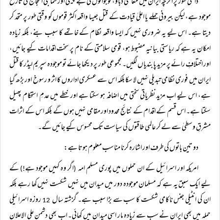
داخلی طور پر اگرچہ ایران میں معاشی دباؤ، نوجوانوں کی بے چینی اور سماجی احتجاج کی تاریخ
موجود ہے، لیکن بیرونی حملے یا اعلیٰ قیادت کے قتل جیسا واقعہ اکثر قوموں کو وقتی طور پر متحد کر
دیتا ہے۔ اس لیے یہ ضروری نہیں کہ ایسا واقعہ نظام کے خاتمے کا سبب بنے، بلکہ زیادہ
امکان یہ ہے کہ ریاستی بیانیہ مضبوط ہو، قومی سلامتی کے نام پر سخت اقدامات کیے جائیں،
اور اختلافِ رائے پر مزید پابندیاں لگیں۔ مجموعی طور پر دیکھا جائے تو موجودہ سپریم لیڈر کا قتل
ایران میں فوری نظامی تبدیلی نہیں لا سکا بلکہ اس سے عسکری اداروں کا اثر و رسوخ اور بڑھ گیا
ہے، اس لیے اب مزید نظریاتی سختی میں اضافہ ہو سکتا ہے اور خطے میں عدمِ استحکام پھیل
سکتا ہے۔ اس قسم کے اقدام کے نتائج محدود اور مقامی نہیں ہوں گے بلکہ اس کے اثرات
مشرقِ وسطیٰ سے لے کر عالمی طاقتوں کی سیاست تک محسوس کیے جائیں گے۔
دو تین باتوں کی طرف اور اشارہ کرنا مناسب معلوم ہوتا ہے:
امریکہ اور اسرائیل کے ان حملوں میں پوری مسلم امہ
اگر وہ کہیں موجود ہے
کے
!)
(
لیے ایک سبق یہ ہے کہ مسلمان موجودہ دور میں میدان میں نہیں شکست نہیں کھا رہے بلکہ
ان کی انٹیلی جنس ناکامی شکست کا سب سے بڑا سبب ہے۔ گزشتہ سال
روزہ اسرائیلی
12
حملہ میں بھی ایران نے سب سے زیادہ مار اسی میدان میں کھائی۔ اب بھی دشمن علی الاعلان