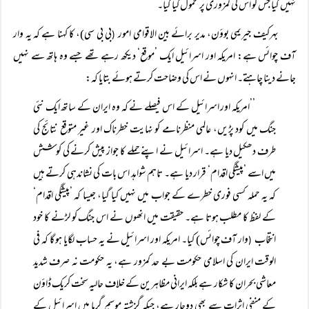
نہیں گیا جس کو اس کی کمزوری پر محمول کیا گیا۔
بہرکیف جیریمی بوؤن، مدیر برائے بین الاقوامی امور
بی بی سی)، کا کہنا ہے کہ یہ وار
(
آف چوائس ہے: امریکہ اور اسرائیل ایک ’موقع‘ دیکھ رہے تھے جسے وہ ہاتھ سے نہیں
جانے دینا چاہتے۔ انہوں نے اس کی وضاحت کرتے ہوئے بتایا کہ:
’’امریکہ اور اسرائیل کے اس فیصلے نے کہ وہ ایران کے ساتھ ایک نئی
جنگ میں کود پڑیں، عالمی منظرنامے کو نہایت خطرناک اور غیر متوقع نتائج کی
طرف دھکیل دیا ہے۔ اسرائیل نے اپنے حملے کا جواز پیش کرنے کی کوشش
میں اسے ’پیشگی اقدام‘ قرار دیا ہے۔ تاہم شواہد اس بات کی نشاندہی کرتے ہیں
کہ یہ حملہ کسی فوری خطرے کے جواب میں نہیں کیا گیا، جیسا کہ ’پیشگی اقدام‘
کے لفظ کا مطلب ہوتا ہے۔ حقیقت میں انھوں نے اس جنگ کو لڑنے کا خود
انتخاب
وار آف چوائس) کیا۔ امریکہ اور اسرائیل نے یہ حساب لگایا ہو گا کہ فی
(
الوقت ایران کی اسلامی حکومت بے حد کمزور ہے، یہ حکومت نہ صرف شدید
معاشی بحران کا شکار ہے بلکہ ایرانی مظاہرین کے خلاف حالیہ سخت کریک ڈاؤن
کے منفی اثرات سے بھی دوچار ہے، جبکہ گزشتہ موسمِ گرما میں اسرائیل کے