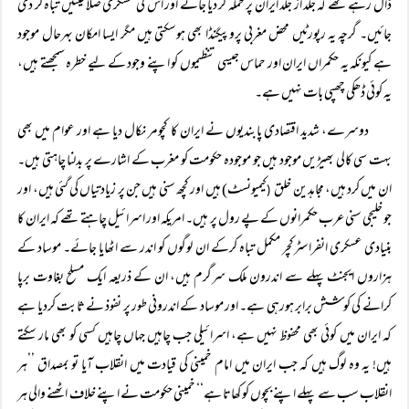
ڈال رہے تھے کہ جلد از جلد ایران پر حملہ کر دیا جائے اور اس کی عسکری صلاحیتیں تباہ کر دی
جائیں۔ گرچہ یہ رپورٹیں محض مغربی پروپیگنڈا بھی ہوسکتی ہیں مگر ایسا امکان بہرحال موجود
ہے کیونکہ یہ حکمراں ایران اور حماس جیسی تنظیموں کو اپنے وجود کے لیے خطرہ سمجھتے ہیں،
یہ کوئی ڈھکی چھپی بات نہیں ہے۔
دوسرے، شدید اقتصادی پابندیوں نے ایران کا کچومر نکال دیا ہے اور عوام میں بھی
بہت سی کالی بھیڑیں موجود ہیں جو موجودہ حکومت کو مغرب کے اشارے پر بدلنا چاہتی ہیں۔
ان میں کرد ہیں، مجاہدین خلق
کیمیونسٹ) ہیں اور کچھ سنی ہیں جن پر زیادتیاں کی گئی ہیں، اور
(
جو خلیجی سنی عرب حکمرانوں کے پے رول پر ہیں۔ امریکہ اور اسرائیل چاہتے تھے کہ ایران کا
بنیادی عسکری انفراسٹرکچر مکمل تباہ کرکے ان لوگوں کو اندر سے اٹھایا جائے۔ موساد کے
ہزاروں ایجنٹ پہلے سے اندرون ملک سرگرم ہیں، ان کے ذریعہ ایک مسلح بغاوت برپا
کرانے کی کوشش برابر ہورہی ہے۔ اور موساد کے اندرونی طور پر نفوذ نے ثابت کردیا ہے
کہ ایران میں کوئی بھی محفوظ نہیں ہے، اسرائیلی جب چاہیں جہاں چاہیں کسی کو بھی مار سکتے
ہیں! یہ وہ لوگ ہیں کہ جب ایران میں امام خمینی کی قیادت میں انقلاب آیا تو بمصداق ’’ہر
انقلاب سب سے پہلے اپنے بچوں کو کھاتا ہے‘‘ خمینی حکومت نے اپنے خلاف اٹھنے والی ہر