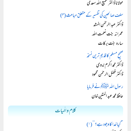
مولانا ڈاکٹر سمیع اللہ سعدی
سلف صالحین کی تفسیر کے متعلق مباحث (۴)
ڈاکٹر عبد الرحمٰن المشد
عمرانہ بنت نعمت اللہ
سارہ بنت برکات
صحیح مسلم کا قدیم ترین نسخہ
ڈاکٹر محمد اکرم ندوی
ڈاکٹر فضل الرحمٰن محمود
رسول اللہ ﷺ نے فرمایا
حافظ محمد عبد المتین خان
کلام و الٰہیات
’’کیا خدا کا وجود ہے؟‘‘ (۱)