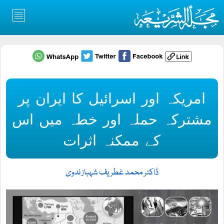
امریکہ اور اسرائیل کا ایران پر
مشترکہ حملہ اور خطہ میں اس
کے ممکنہ اثرات
ڈاکٹر محمد غطریف شہباز ندوی