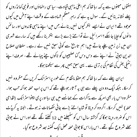
ہفتوں مہینوں سے یہ کہہ رہا تھا کہ ہم اعلیٰ مذہبی قیادت، سیاسی رہنماؤں اور فوجی کمانڈروں کو
پہلے نشانہ بنائیں گے۔ سوال یہ ہے کہ رہبر معظم شہادت کے وقت اپنے آفس میں کیوں
موجود تھے؟ ایران نے ایسے بنکر کیوں نہیں بنائے جس میں اپنے مذہبی قائدوں اور سائنس
دانوں کو بچایا جاسکے؟ اسرائیل نے تو اتنے بڑے بڑے بنکر بنا رکھے ہیں کہ سارے شہری
ان میں زیر زمین چلے جاتے ہیں! ہم تاریخ سے کوئی سبق نہیں لے رہے۔ سلطان صلاح
الدین ایوبی ؒ نے اپنے سے دس دس گنا صلیبیوں کو ناکوں چنے چبائے تھے، صرف اپنے
انٹیلی جنس کی نظام کی برتری سے۔ یہی سبق ہمیں پھر سے سیکھنا ہوگا۔
ایران پہلے سے کہہ رہا تھا کہ ہم حفظ ماتقدم کے طور پر اسٹرائک کریں گے مگر وہ نہیں
کرسکا۔ جبکہ ایک دو دن پہلے سے ہی یہ آثار ہو چلے تھے کہ اس پر اب حملہ ہوا کہ تب ہوا۔
مگر وہ اس بار بھی امریکہ سے مذاکرات کے جھانسے میں ہی رہا اور پری امپٹو اسٹرائک
اقدامی
(
حملہ) نہیں کرسکا۔ اگر وہ کر دیتا تو شاید اتنے بڑے جانی نقصانات نہ ہوتے۔ البتہ یہ کریڈٹ
اس کو ضرور دینا ہوگا کہ گزشتہ سال اس کو سنبھلنے میں
گھنٹے لگے تھے اور اس نے جوابی
12
حملے شروع کیے تھے۔ اس بار اس کا جوابی حملہ محض ایک گھنٹہ بعد شروع ہو گیا۔