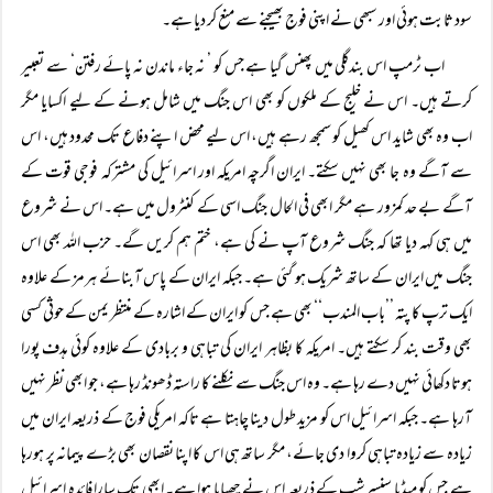
سود ثابت ہوئی اور سبھی نے اپنی فوج بھیجنے سے منع کر دیا ہے۔
اب ٹرمپ اس بندگلی میں پھنس گیا ہے جس کو ’ نہ جاء ماندن نہ پائے رفتن‘ سے تعبیر
کرتے ہیں۔ اس نے خلیج کے ملکوں کو بھی اس جنگ میں شامل ہونے کے لیے اکسایا مگر
اب وہ بھی شاید اس کھیل کو سمجھ رہے ہیں، اس لیے محض اپنے دفاع تک محدود ہیں، اس
سے آگے وہ جا بھی نہیں سکتے۔ ایران اگرچہ امریکہ اور اسرائیل کی مشترکہ فوجی قوت کے
آگے بے حد کمزور ہے مگر ابھی فی الحال جنگ اسی کے کنٹرول میں ہے۔ اس نے شروع
میں ہی کہہ دیا تھا کہ جنگ شروع آپ نے کی ہے، ختم ہم کریں گے۔ حزب اللہ بھی اس
جنگ میں ایران کے ساتھ شریک ہو گئی ہے۔ جبکہ ایران کے پاس آبنائے ہرمز کے علاوہ
ایک ترپ کا پتہ ’’باب المندب‘‘ بھی ہے جس کو ایران کے اشارہ کے منتظر یمن کے حوثی کسی
بھی وقت بند کر سکتے ہیں۔ امریکہ کا بظاہر ایران کی تباہی و بربادی کے علاوہ کوئی ہدف پورا
ہوتا دکھائی نہیں دے رہا ہے۔ وہ اس جنگ سے نکلنے کا راستہ ڈھونڈ رہا ہے، جو ابھی نظر نہیں
آرہا ہے۔ جبکہ اسرائیل اس کو مزید طول دینا چاہتا ہے تاکہ امریکی فوج کے ذریعہ ایران میں
زیادہ سے زیادہ تباہی کروا دی جائے، مگر ساتھ ہی اس کا اپنا نقصان بھی بڑے پیمانہ پر ہورہا
ہے جس کو میڈیا سنسرشپ کے ذریعہ اس نے چھپایا ہوا ہے۔ ابھی تک سارا فائدہ اسرائیل