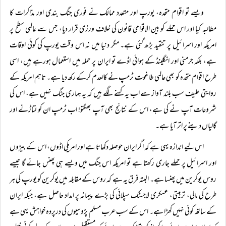
ویسے تو اقوام متحدہ، یورپ اور متعدد ممالک نے فوری جنگ بندی اور مذاکرات کا
مطالبہ کیا اور اس حملے کو بین الاقوامی قانون کی خلاف ورزی قرار دیا، جس سے عالمی سطح پر
امریکہ اور اسرائیل پر تنقید بڑھ گئی ہے۔ مگر دنیا میں نہ اس وقت یورپ کی کوئی اوقات
ہے، بلکہ جرمنی اور انگلینڈ کے ہوائی اڈے تو ایران پر حملہ میں استعمال ہورہے ہیں، اسی
طرح اقوام متحدہ کو بھی عالمی طاغوت ٹرمپ نے کالعدم کرکے رکھ دیا ہے۔ تاہم امریکہ کے
روایتی حلیف سب بلند آواز سے اب یہ کہنے لگے ہیں کہ یہ ہماری جنگ نہیں ہے، اس کی
شروعات آپ نے کی ہے، اس کے نتائج بھی آپ بھگتو! اب ٹرمپ ان کو لتاڑنے اور
گالیاں دینے پر اتر آیا ہے۔
اس لیے اندازہ یہی ہے کہ اگر ایران حوصلہ دکھاتا ہے اور امریکی اڈوں، اس کے بیڑوں
اور اسرائیل پر حملے جاری رکھتا ہے تو امریکہ اس جنگ میں ویسے ہی پھنس جائے گا جیسے
روس یوکرین میں پھنسا ہے۔ البتہ فرق یہ ہے کہ روس کے مقابلہ میں یوکرین کو یورپ کی ہر
طرح کی مالی، تربیتی، عسکری لاجسٹک سپلائی کی بڑے پیمانہ پر امداد حاصل ہے، جبکہ ایران
کے ساتھ کوئی نہیں کھڑا ہے۔ اس کے سب عرب مسلم پڑوسیوں کی درپردہ خواہش یہی ہے