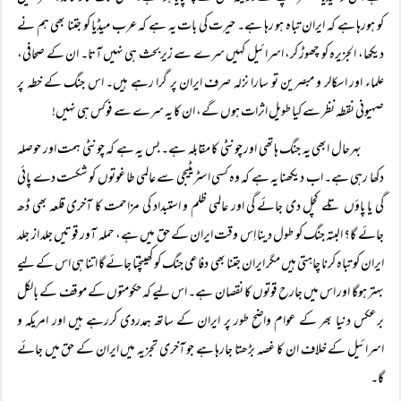
کو ہورہا ہے کہ ایران تباہ ہو رہا ہے۔ حیرت کی بات یہ ہے کہ عرب میڈیا کو جتنا بھی ہم نے
دیکھا، الجزیرہ کو چھوڑ کر، اسرائیل کہیں سرے سے زیربحث ہی نہیں آتا۔ ان کے صحافی،
علماء اور اسکالر و مبصرین تو سارا نزلہ صرف ایران پر گرا رہے ہیں۔ اس جنگ کے خطہ پر
صہیونی نقطہ نظر سے کیا طویل اثرات ہوں گے، ان کا یہ سرے سے فوکس ہی نہیں!
بہرحال ابھی یہ جنگ ہاتھی اور چونٹی کا مقابلہ ہے۔ بس یہ ہے کہ چونٹی ہمت اور حوصلہ
دکھا رہی ہے۔ اب دیکھنا یہ ہے کہ وہ کسی اسٹریٹیجی سے عالمی طاغوتوں کو شکست دے پائی
گی یا پاؤں تلے کچل دی جائے گی اور عالمی ظلم و استبداد کی مزاحمت کا آخری قلعہ بھی ڈھ
جائے گا؟ البتہ جنگ کو طول دینا اِس وقت ایران کے حق میں ہے، حملہ آور قوتیں جلد از جلد
ایران کو تباہ کرنا چاہتی ہیں مگر ایران جتنا بھی دفاعی جنگ کو کھینچتا جائے گا اتنا ہی اس کے لیے
بہتر ہوگا اور اس میں جارح قوتوں کا نقصان ہے۔ اس لیے کہ حکومتوں کے موقف کے بالکل
برعکس دنیا بھر کے عوام واضح طور پر ایران کے ساتھ ہمدردی کررہے ہیں اور امریکہ و
اسرائیل کے خلاف ان کا غصہ بڑھتا جارہا ہے جو آخری تجزیہ میں ایران کے حق میں جائے
گا۔