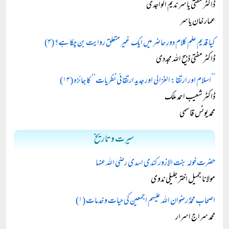
ڈاکٹر مفتی یاسر ندیم الواجدی
عمار خان یاسر
کیا قدیم علمِ کلام دورِ حاضر میں ایک غیر متعلق روایت بن چکا ہے؟ (۴)
ڈاکٹر مفتی ذبیح اللہ مجددی
’’اسلام اور ارتقا: الغزالی اور جدید ارتقائی نظریات‘‘ کا جائزہ (۱۳)
ڈاکٹر شعیب احمد ملک
محمد یونس قاسمی
سیرت و تاریخ
حضرت خولہ بنت الازور کندی اسدی رضی اللہ عنہا
مولانا جمیل اختر جلیلی ندوی
اصحابِ محمدؐ رضوان اللہ علیہم اجمعین کی حیات و خدمات (۱)
محمد سراج اسرار