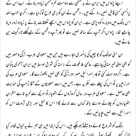
اپنے پڑوس میں ایران نے بدقستمی سے دوست کم دشمن زیادہ بنائے۔ اب اس کے
پراکسی کسی قابل نہیں رہ گئے ہیں۔ دشمن نے ان کو بری طرح توڑ دیا ہے۔ اگرچہ حزب اللہ
اس جنگ میں دوبارہ کود پڑی ہے۔ ایران کو پڑوس میں اچھے تعلقات بنانے پر زیادہ زور دینا
چاہیے تھا۔ پڑوس اگر آپ کے ساتھ نہیں ہے تو پھر آپ دشمن کے لیے کھلے ٹارگیٹ بن
جاتے ہیں۔
ان سنی ممالک کو جو چین کی بانسری بجا رہے ہیں جن میں سعودی عرب، ترکی و مصر ہیں
کو بھی اپنی خیر منانی چاہیے۔ عالمی طاغوت کے راستہ کی شرقِ اوسط میں ایران آخری چٹان
ہے۔ اگر وہ ہٹ گئی تو پھر اسرائیل مصر اور ترکی کو بھی نہیں چھوڑے گا۔ سعودی عرب کی
سرزمین پر تو اس کی پہلے سے نظر بد ہے۔ جس میں اسے سعودیوں کے آقا ٹرمپ کی حمایت
بھی حاصل ہے۔ سعودی عرب ہر سال کروڑوں کے ہتھیار تو امریکہ سے خریدتا ہے مگر ان
ہتھیاروں کو چلانے والے ہاتھ کہاں سے لائے گا؟ اس کا تیل اور بڑی ثروت اس کو
اسرائیل سے نہیں بچا پائیں گے۔
جنگ کو شروع ہوئے دو ہفتے ہوچکے ہیں۔ اس کی ابتدا میں ہی ہم نے یہ خیال ظاہر کیا