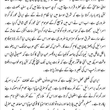
اپنی سلامتی کے لیے خطرہ قرار دیتے ہیں۔ گرچہ سب جانتے ہیں کہ یہ سفید جھوٹ ہے۔
نتن یاہو باربار کہتا رہا ہے کہ شرقِ اوسط میں نیا نظام لانے کے لیے ایرانی محور کو گرانا
ضروری ہے، اب اس نے اس میں توسیع کرکے موہوم سنی محور کو بھی شامل کرلیا ہے۔
اسرائیل یہ سمجھتا ہے کہ حماس اور غزہ کو تو اس نے تباہ کر دیا مگر سات اکتوبر کے حادثہ کے
لیے سارے شرقِ اوسط کو سزا دینا ضروری ہے اور اس کے لیے یہاں نیا آرڈر لانا ہوگا جو
اسرائیل کی چھتر چھایا میں کام کرے گا۔ افسوس کہ خطہ کے سبھی عرب ممالک اس پہلو سے
بالکل غافل ہیں! نیویارک کی جامعہ کولمبیا کے پروفیسر حمید دباشی کا کہنا ہے کہ صہیونی لابی اس
وقت امریکہ میں اتنی طاقتور ہوچکی ہے کہ نوبت یہاں تک پہنچ چکی کہ نتن یاہو خواب دیکھتا
ہے اور ٹرمپ اس کی تعبیر دینے کے لیے دوڑ پڑتا ہے۔
ایران کی غلطی محض اسٹرٹیجک ہے کہ وہ ان دونوں ملکوں کے خلاف ’’مرگ بر امریکہ
اور مرگ بر اسرائیل ‘‘ کے نعرے لگاتا رہا ہے۔ جن کو مغربی میڈیا اپنے عوام کو دھوکہ دینے
اور گمراہ کرنے کے لیے استعمال کرتا ہے اور اس کو ’’ملارجیم ‘‘ کے نفرت انگیز نام سے
پکارتا ہے۔ مسلم دشمنی میں پلا بڑھا اور ہندوتوا کا مارا ہوا انڈیا کا قومی میڈیا اس معاملہ میں مغربی