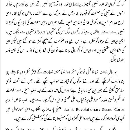
کرکے گروایا تھا اور انہیں تختۂ دار پر چڑھا دیا تھا۔ وہ تو مذہبی نہیں تھے بس ان کا جرم یہ تھا کہ
انہوں نے تیل کی صنعت کو قومیایا تھا، جس نے امریکہ ان سے سخت ناراض ہو گیا تھا۔ اسی
طرح صدام حسین اور کرنل قذافی تو مذہبی نہیں تھے! ہم اس مذہبی حکومت کی زیادتیوں کو جواز
نہیں دے رہے۔ واقعہ یہ ہے کہ لاکھوں لوگ اس کی سختیوں اور درازدستیوں سے تنگ ہیں،
ابھی ایران کے وجود کو خطرہ ہے، اس لیے وہ حکومت کے پیچھے کھڑے ہوگئے ہیں لیکن ان
کی شکایتیں حقیقی ہیں اور ایران کو اگر باقی رہنا ہے تو ان کی شکایتوں کا ازالہ اس کی پہلی ذمہ
داری ہوگی۔
بہرحال خامنہ ای کا قتل تو ہوگیا مگر وہ اپنی ممکنہ شہادت کے پیش نظر اس کا پہلے ہی
بندوبست کرچکے تھے اور نئے لوگوں کو قیادت سونپ چکے تھے۔ جس کے تحت قومی
سلامتی کمیٹی کے چیئرمین علی لاریجانی بنے اور ان کی شہادت کے بعد سعید جلیلی۔ اور حکومت
کا نظم و نسق صدر مسعود علی پزشکیان، علی محسنی وغیرہ مل کر چلا رہے ہیں۔ اب خاص طور پر
یعنی پاسدارانِ انقلاب اس صورتحال میں
Islamic Revolutionary Guard Corps
کلیدی کردار ادا کررہے ہیں اور داخلی کنٹرول کو مضبوط بنانے کی کوشش کررہے ہیں۔