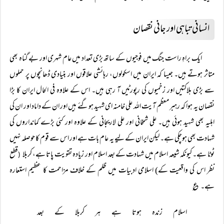
انسانی تباہی اور جانی نقصان
ایک براہِ راست جنگ میں فوجیوں کے ساتھ بڑی تعداد میں عام شہری اور بے گناہ بھی
متاثر ہوتے ہیں۔ جیسا کہ ایران میں اسکولوں، رہائشی علاقوں اور بنیادی ڈھانچوں پر حملوں
سے بڑی ہلاکتیں اور زخمیوں کی رپورٹیں آ رہی ہیں۔ اس کے علاوہ فی الحال ایران کا بڑا
نقصان یہ ہوا کہ رہبر معظم آیت اللہ علی خامنہ ای شہید ہوگئے ہیں اور ان کے داماد اور ان کی
اہلیہ بھی شہید ہوئی ہیں۔ علی شمخانی اور علی لاریجانی کے علاوہ اور کئی بڑے کمانداروں کی
شہادت بھی ہوچکی ہے۔ لیکن ایران کے لیے یہ عام بات ہے اور اس سے قوم کا حوصلہ نہیں
ٹوٹا ہے۔ کیونکہ شیعہ اسلام میں شہادت کے بعد اسلام اور زیادہ تقویت پاتا ہے، کربلا
قطع
(
نظر اس کی واقعیت کے) اسلامی ادبیات میں ظلم کے خلاف مزاحمت کا عظیم استعارہ
ہے۔
؏
اسلام زندہ ہوتا ہے ہر کربلا کے بعد