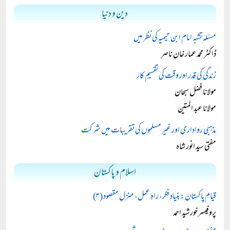
دین و دنیا
مسئلہ تشبہ امام ابن تیمیہ کی نظر میں
ڈاکٹر محمد عمار خان ناصر
زندگی کی قدر اور وقت کی تقسیمِ کار
مولانا فضل سبحان
مولانا عبد المتین
مذہبی رواداری اور غیر مسلموں کی تقریبات میں شرکت
مفتی سید انور شاہ
اسلام و پاکستان
قیامِ پاکستان: بنیادِ فکر، راہِ عمل، منزلِ مقصود (۳)
پروفیسر خورشید احمد