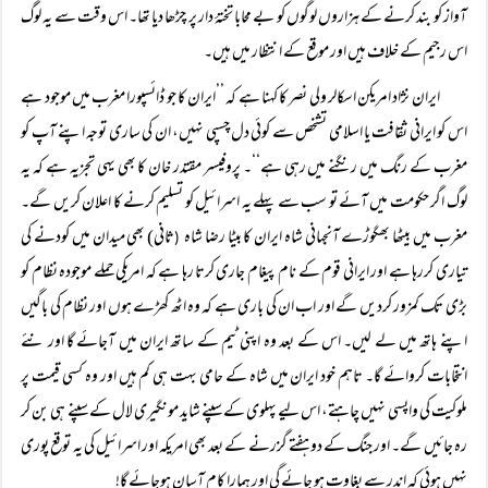
آواز کو بند کرنے کے ہزاروں لوگوں کو بے محابا تختۂ دار پر چڑھا دیا تھا۔ اس وقت سے یہ لوگ
اس رجیم کے خلاف ہیں اور موقع کے انتظار میں ہیں۔
ایران نژاد امریکن اسکالر ولی نصر کا کہنا ہے کہ ’’ایران کا جو ڈائسپورا مغرب میں موجود ہے
اس کو ایرانی ثقافت یا اسلامی تشخص سے کوئی دل چسپی نہیں، ان کی ساری توجہ اپنے آپ کو
مغرب کے رنگ میں رنگنے میں رہی ہے‘‘۔ پروفیسر مقتدر خان کا بھی یہی تجزیہ ہے کہ یہ
لوگ اگر حکومت میں آئے تو سب سے پہلے یہ اسرائیل کو تسلیم کرنے کا اعلان کریں گے۔
مغرب میں بیٹھا بھگوڑے آنجہانی شاہ ایران کا بیٹا رضا شاہ
ثانی) بھی میدان میں کودنے کی
(
تیاری کررہا ہے اور ایرانی قوم کے نام پیغام جاری کرتا رہا ہے کہ امریکی حملے موجودہ نظام کو
بڑی تک کمزور کردیں گے اور اب ان کی باری ہے کہ وہ اٹھ کھڑے ہوں اور نظام کی باگیں
اپنے ہاتھ میں لے لیں۔ اس کے بعد وہ اپنی ٹیم کے ساتھ ایران میں آجائے گا اور نئے
انتخابات کروائے گا۔ تاہم خود ایران میں شاہ کے حامی بہت ہی کم ہیں اور وہ کسی قیمت پر
ملوکیت کی واپسی نہیں چاہتے، اس لیے پہلوی کے سپنے شاید مونگیری لال کے سپنے ہی بن کر
رہ جائیں گے۔ اور جنگ کے دو ہفتے گزرنے کے بعد بھی امریکہ اور اسرائیل کی یہ توقع پوری
نہیں ہوئی کہ اندر سے بغاوت ہو جائے گی اور ہمارا کام آسان ہوجائے گا!