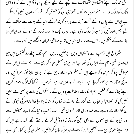
خلیجی ممالک اپنے اقتصادی نقصانات سے بچنے کے لیے امریکہ پر دباؤ ڈالیں گے کہ وہ اس
جنگ کو روک دے۔ مگر عرب ممالک تھوڑی سی کوشش کرنے کے بعد یہ نہیں کر سکے۔
اب ایران نے پلان
کے تحت آبنائے ہرمز کو بند کرکے دنیا کے بہت سے ممالک کے
B
لیے گیس اور تیل کی سپلائی روک دی ہے۔ وہاں ایک ہزار جہاز روکے ہوئے اور ایران کی
اجازت کے منتظر ہیں۔ اس سے ساری دنیا میں شدید معاشی بحران دیکھنے میں آرہا ہے۔
شروع میں ٹرمپ نے دھمکیاں دیں، بڑھکیں ماریں ’’ہم جنگ پہلے دو گھنٹوں میں ہی
جیت لی تھی، ہم نے ایران کی فضائیہ اور نیوی مکمل تباہ کر دی ہے، ہم نے ایران کے
میزائل پروگرام تباہ کر دیے ہیں‘‘۔ مگر دنیا دیکھ رہی ہے کہ ایران تابڑ توڑ اسرائیل اور
امریکی مفادات پر حملے کررہا ہے۔ آبنائے ہرمز بند ہے۔ ٹرمپ نے کہا کہ لوگ ہمت کریں
اپنے جہاز لے کر نکلیں ہم اسکارٹ
حفاظت) دیں گے۔ مگر ان کی بات پر کسی نے یقین
(
نہیں کیا کہ عملاً ایران وہاں سے گزرنے والے جہازوں کو نشانہ بنا رہا تھا اور امریکی نیوی نے
ان کو اسکارٹ دینے سے معذوری ظاہر کر دی تھی۔ اب ٹرمپ دنیا کے اپنے حلیفوں سے
اور ای یو کے ان ملکوں سے بھی، جن کو روزانہ وہ ذلیل کرتے رہتے تھے، کہہ رہے ہیں کہ
وہ اپنے بحری بیڑے بھیجیں اور آبنائے ہرمز کو خالی کروائیں۔ مگر ان کی یہ گہار بھی بے