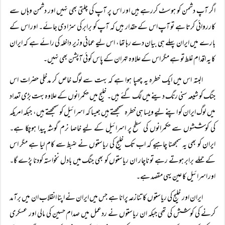
اگر آپ دشمن کو ہوسٹ کررہے ہیں اور اس پر آپ کی چلتی بھی نہیں اور دشمن وہاں سے
کارروائی کرتا ہے تو آپ اس کے حقدار ہیں کہ آپ کو برابر کی سزا دی جائے۔ اور اس کے
بارے میں ایران پہلے ہی بیان دے رہا تھا، اس لیے عمانی وزیر داخلہ کی رائے ہے کہ ایران
کا یہ اقدام غلط تو ہے مگر اس کے علاوہ تہران کے پاس کوئی آپشن بھی نہیں۔
البتہ اس میں ایک خطرہ یہ چھپا ہوا ہے کہ بہت سے لوگ خاص کر مدخلی حضرات اس
جنگ کو شیعہ سنی رنگ دینے میں لگ گئے ہیں۔ خلیج میں حکمرانوں کے علاوہ بہت بڑی تعداد
میں لوگ ایران کو اپنے لیے ویسا ہی خطرہ سمجھتے ہیں جیسا کہ اسرائیل کو سمجھتے ہیں، جبکہ امریکہ
کی کوششوں سے حکمرانوں کی سطح پر اسرائیل کے لیے خاصا نرم گوشہ پیدا ہوچکا ہے۔
ایران کو بھی یہ سمجھنا چاہیے کہ اب تک خلیج کی ریاستوں نے ضبط سے کام لیا ہے مگر اس
کے حملے برابر ہوتے رہے تو ناچار ان ریاستوں کو بھی جنگ میں بادل نخواستہ کودنا پڑے گا۔
اور اسرائیل کا عین یہی مقصد ہے۔
ایران اور خلیج کی ریاستوں کا تنازعہ پرانا ہے جس میں ایران نے اپنا انقلاب ان میں برآمد
کرنے کی کوشش کی تھی جبکہ ان ریاستوں نے ردعمل میں صدام حسین کی مالی اور عسکری