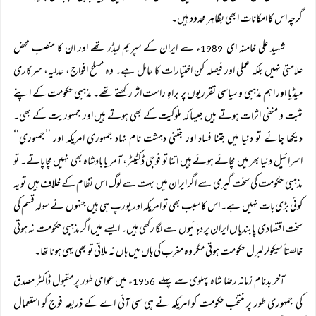
گرچہ اس کا امکانات ابھی بظاہر محدود ہیں۔
شہید علی خامنہ ای
ء سے ایران کے سپریم لیڈر تھے اور ان کا منصب محض
1989
علامتی نہیں بلکہ عملی اور فیصلہ کن اختیارات کا حامل ہے۔ وہ مسلح افواج، عدلیہ، سرکاری
میڈیا اور اہم مذہبی و سیاسی تقرریوں پر براہِ راست اثر رکھتے تھے۔ مذہبی حکومت کے اپنے
مثبت و منفی اثرات ہوتے ہیں جیساکہ ملوکیت کے بھی ہوتے ہیں اور جمہوریت کے بھی۔
دیکھا جائے تو دنیا میں جتنا فساد اور جتنی دہشت نام نہاد جمہوری امریکہ اور ’’جمہوری‘‘
اسرائیل دنیا بھر میں مچائے ہوئے ہیں اتنا تو فوجی ڈکٹیٹر، آمر یا بادشاہ بھی نہیں مچا پاتے۔ تو
مذہبی حکومت کی سخت گیری سے اگر ایران میں بہت سے لوگ اس نظام کے خلاف ہیں تو یہ
کوئی بڑی بات نہیں ہے۔ اس کا سبب بھی تو امریکہ اور یورپ ہی ہیں جنہوں نے سولہ قسم کی
سخت اقتصادی پابندیاں ایران پر دہائیوں سے لگا رکھی ہیں۔ ایسے میں اگر مذہبی حکومت نہ ہوتی
خالصتاً سیکولر لبرل حکومت ہوتی مگر وہ مغرب کی ہاں میں ہاں نہ ملاتی تو بھی یہی ہونا تھا۔
آخر بدنام زمانہ رضا شاہ پہلوی سے پہلے
ء میں عوامی طور پر مقبول ڈاکٹر مصدق
1956
کی جمہوری طور پر منتخب حکومت کو امریکہ نے ہی سی آئی اے کے ذریعہ فوج کو استعمال