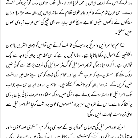
مدد کرکے اس کے ذریعہ ایران پر حملہ کرایا اور نو سال تک دونوں ملک خونریز جنگ لڑتے
رہے۔ اسی طرح شام کے ظالم و جابر علوی نظام کے ساتھ ایران جی جان سے کھڑا رہا اور ان
سفاکوں نے لاکھوں سنیوں کا بے دریغ خون بہایا، وہ بھی خلیج کی سنی عرب آبادی بھول
نہیں سکتی۔
لہٰذا ہم جو اسرائیل و امریکی جارحیت کی مخالفت کرتے ہیں تو اس کو اہون الشرین یا اہون
البلیتین کے اصول پر دکھا جانا چاہیے۔ ہمارا تجزیہ یہ ہے کہ اس خطہ میں ایران کی وجہ سے ایک
توازن ہے۔ اگر وہ تباہ ہوگیا تو پھر اسرائیل کو گریٹر اسرائیل کی طرف بڑھنے سے کوئی نہیں
روک سکے گا۔ مسئلہ یہ ہے کہ عرب حکمران اور عوام ترکی قوت کو بھی اپنے خطہ میں برداشت
نہیں کریں گے، نہ وہ ایران کو برداشت کرسکتے ہیں۔ تاہم یہ صرف ایران ہی ہے جو اب
تک اسرائیل کا راستہ روکے ہوئے ہے، ترکی نہیں روک سکتا، وہ صرف زبانی بیان بازی
پر اکتفا کرتا ہے۔ اس نے غزہ میں ستر ہزار معصوموں کا خون برداشت کرلیا مگر اسرائیل سے
اپنی زبردست تجارت نہیں روکی!
امریکہ اور اسرائیل کی تیاریاں عموماً ایران کے جوہری پروگرام، عسکری صلاحیتوں، اور
علاقائی اثر و رسوخ کو روکنے کی کوششوں کے تناظر میں بیان کی جاتی ہیں، جسے دونوں ملک