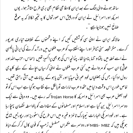
ساتھ ہونے والی جنگ کے بعد ایران کا دفاعی نظام بھی بری طرح متاثر ہوا۔ یوں
امریکہ اور اسرائیل نے ایران کو درپیش اس صورتحال کا یہ نتیجہ نکالا کہ یہ موقع
ضائع نہیں ہونا چاہیے‘‘۔
حالانکہ ایران نے اپنی سی کوششیں کیں کہ اپنے دشمنوں کے خلاف تیاری بھرپور
کرے۔ مگر شیعہ سنی تنافر اور اپنے انقلاب کو عرب ملکوں میں درآمد کرنے کی ایرانی پالیسی
نے اسے خطہ میں یکتا و تنہا بنا دیا تھا۔ چنانچہ اس کی جو بھی پراکسیز تھیں
حماس، حزب اللہ اور
(
حوثی) ان سب کو مروانے میں کئی عرب ملکوں نے اپنی کرسیاں بچانے کے لیے کلیدی
رول ادا کیا، جس کی جھلکیاں خود عبرانی میڈیا اور نتن یاہو کے بیانات میں آتی رہتی تھیں۔
خاص طور پر اس وقت دنیا میں متحدہ عرب امارات تو بالکل بے نقاب ہوگیا ہے اب اس کو تو
خود بعض عرب بھی اسرائیل و امریکہ کا
کہہ رہے ہیں۔ وہ دہائی سے ایک
Trojan Horse
دوسرا اسرائیل بن گیا ہے اور اسلام اور مسلمانوں کے مفادات کو بالواسطہ نقصان پہنچا رہا
ہے۔ اور خود امریکی اخبارات نیویارک ٹائمز وغیرہ میں اس طرح کی اسٹوریز اور رپورٹیں شائع
ہوچکی ہیں کہ
،
اور دوسرے حکمراں مسلسل ٹرمپ کو فون کال کر کرکے دباؤ
MBZ
MBS