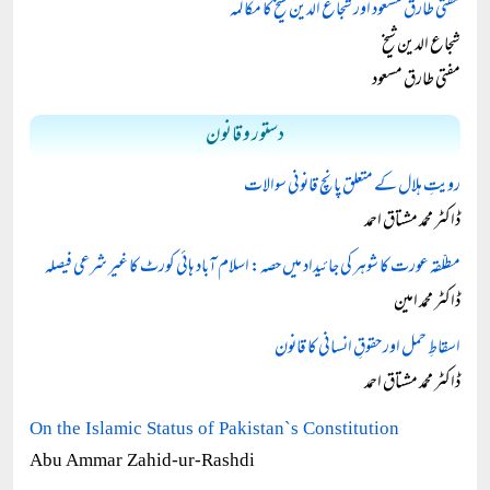
مفتی طارق مسعود اور شجاع الدین شیخ کا مکالمہ
شجاع الدین شیخ
مفتی طارق مسعود
دستور و قانون
رویتِ ہلال کے متعلق پانچ قانونی سوالات
ڈاکٹر محمد مشتاق احمد
مطلّقہ عورت کا شوہر کی جائیداد میں حصہ: اسلام آباد ہائی کورٹ کا غیر شرعی فیصلہ
ڈاکٹر محمد امین
اسقاطِ حمل اور حقوقِ انسانی کا قانون
ڈاکٹر محمد مشتاق احمد
On the Islamic Status of Pakistan`s Constitution
Abu Ammar Zahid-ur-Rashdi