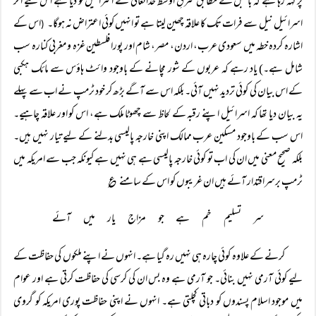
پر کہہ رہا ہے کہ بائبل کے مطابق شرقِ اوسط خداتعالیٰ نے اسرائیل کو دیا ہے اس لیے اگر
اسرائیل نیل سے فرات تک کا علاقہ چھین لیتا ہے تو انہیں کوئی اعتراض نہ ہوگا۔
اس کے
(
اشارہ کردہ خطہ میں سعودی عرب، اردن، مصر، شام اور پورا فلسطین غزہ و مغربی کنارہ سب
شامل ہے۔) یاد رہے کہ عربوں کے شور مچانے کے باوجود وائٹ ہاؤس سے مائک ہکبی
کے اس بیان کی کوئی تردید نہیں آئی۔ بلکہ اس سے آگے بڑھ کر خود ٹرمپ نے اب سے پہلے
یہ بیان دیا تھا کہ اسرائیل اپنے رقبہ کے لحاظ سے چھوٹا ملک ہے، اس کو اور علاقہ چاہیے۔
اس سب کے باوجود مسکین عرب ممالک اپنی خارجہ پالیسی بدلنے کے لیے تیار نہیں ہیں۔
بلکہ صحیح معنی میں ان کی اب تو کوئی خارجہ پالیسی ہے ہی نہیں ہے کیونکہ جب سے امریکہ میں
ٹرمپ برسراقتدار آئے ہیں ان غریبوں کو اس کے سامنے ؏
سر تسلیم خم ہے جو مزاج یار میں آئے
کرنے کے علاوہ کوئی چارہ ہی نہیں رہ گیا ہے۔ انہوں نے اپنے ملکوں کی حفاظت کے
لیے کوئی آرمی نہیں بنائی۔ جو آرمی ہے وہ بس ان کی کرسی کی حفاظت کرتی ہے اور عوام
میں موجود اسلام پسندوں کو دباتی کچلتی ہے۔ انہوں نے اپنی حفاظت پوری امریکہ کو گروی