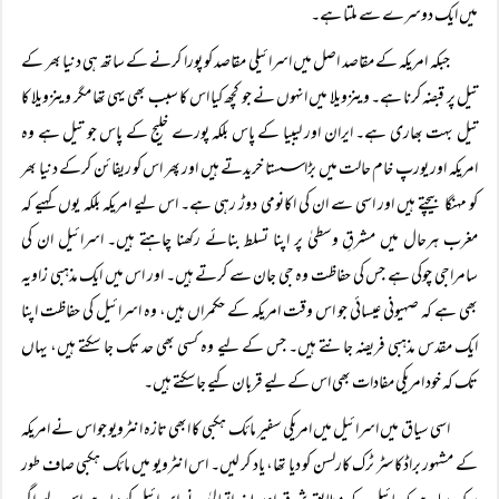
میں ایک دوسرے سے ملتا ہے۔
جبکہ امریکہ کے مقاصد اصل میں اسرائیلی مقاصد کو پورا کرنے کے ساتھ ہی دنیا بھر کے
تیل پر قبضہ کرنا ہے۔ وینزویلا میں انہوں نے جو کچھ کیا اس کا سبب بھی یہی تھا مگر وینزویلا کا
تیل بہت بھاری ہے۔ ایران اور لیبیا کے پاس بلکہ پورے خلیج کے پاس جو تیل ہے وہ
امریکہ اور یورپ خام حالت میں بڑا سستا خریدتے ہیں اور پھر اس کو ریفائن کرکے دنیا بھر
کو مہنگا بیچتے ہیں اور اسی سے ان کی اکانومی دوڑ رہی ہے۔ اس لیے امریکہ بلکہ یوں کہیے کہ
مغرب ہرحال میں مشرقِ وسطیٰ پر اپنا تسلط بنائے رکھنا چاہتے ہیں۔ اسرائیل ان کی
سامراجی چوکی ہے جس کی حفاظت وہ جی جان سے کرتے ہیں۔ اور اس میں ایک مذہبی زاویہ
بھی ہے کہ صہیونی عیسائی جو اس وقت امریکہ کے حکمراں ہیں، وہ اسرائیل کی حفاظت اپنا
ایک مقدس مذہبی فریضہ جانتے ہیں۔ جس کے لیے وہ کسی بھی حد تک جا سکتے ہیں، یہاں
تک کہ خود امریکی مفادات بھی اس کے لیے قربان کیے جاسکتے ہیں۔
اسی سیاق میں اسرائیل میں امریکی سفیر مائک ہکبی کا ابھی تازہ انٹرویو جو اس نے امریکہ
کے مشہور براڈکاسٹر ٹرک کارلسن کو دیا تھا، یاد کر لیں۔ اس انٹرویو میں مائک ہکبی صاف طور