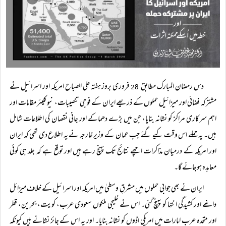
دس رمضان المبارک مطابق
فروری بروز ہفتہ علی الصباح امریکہ اور اسرائیل نے
28
مشترکہ فضائی اور میزائیل حملوں کے ذریعے ایران کے فوجی تنصیبات، نیوکلیئر مقامات اور
اہم سرکاری مراکز کو نشانہ بنایا، جن میں بڑے دھماکے اور جانی نقصان کی اطلاعات شامل
ہیں۔ یہ حملے اس وقت کیے گئے جب عمان کے وزیر خارجہ نے یہ اطلاع دی تھی کہ ایران
اور امریکہ کے درمیان مذاکرات اچھے نتائج تک پہنچ رہے ہیں اور توقع ہے کہ جلد ہی کوئی
معاہدہ ہوجائے گا۔
ایران نے بھی جوابی حملوں میں مشرقِ وسطیٰ میں امریکہ اور اسرائیل کے خلاف میزائل
داغے اور کشیدگی انتہا کو پہنچ گئی۔ اس نے خلیجی ملکوں سعودی عرب، کویت، بحرین، قطر
اور متحدہ عرب امارات میں امریکی اڈوں کو نشانہ بنایا۔ اور یہ اس کے جائز نشانے ہیں کیونکہ