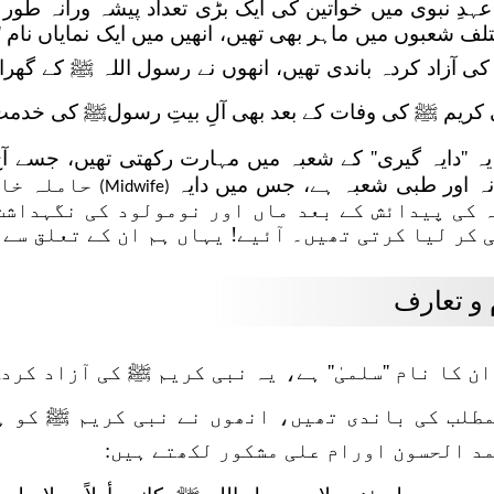
عہدِ نبوی میں خواتین کی ایک بڑی تعداد پیشہ ورانہ ط
لف شعبوں میں ماہر بھی تھیں، انھیں میں ایک نمایاں نام 
ی آزاد کردہ باندی تھیں، انھوں نے رسول اللہ ﷺ کے گھرانہ
 کریم ﷺ کی وفات کے بعد بھی آلِ بیتِ رسولﷺ کی خدمت 
یہ ''دایہ گیری'' کے شعبہ میں مہارت رکھتی تھیں، جسے آ
نہ اور طبی شعبہ ہے، جس میں دایہ
حاملہ خات
(Midwife)
 کی پیدائش کے بعد ماں اور نومولود کی نگہداشت
 کر لیا کرتی تھیں۔ آئیے! یہاں ہم ان کے تعلق سے 
 و تعارف
ان کا نام ''سلمیٰ'' ہے، یہ نبی کریم ﷺ کی آزاد ک
طلب کی باندی تھیں، انھوں نے نبی کریم ﷺ کو ہب
د الحسون اورام علی مشکور لکھتے ہیں: