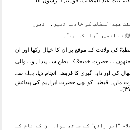
صفیۃ بنت عبد المطلب، فوہبتہا لرسول اللہ
بنت عبدالمطلب کی خادمہ تھیں، انھوں
 نے انھیں آزاد کردیا''۔
یہؓ کی ولادت کے موقع پر ان کا خیال رکھا اور ان
جنھوں نے حضرت خدیجہؓ کے بطن سے پیدا ہونے والی
ل کی اور دایہ گیری کا فریضہ انجام دیا، پہلے سے
رت ماریہ قبطیہ کو بھی حضرت ابراہیم کی پیدائش
م ''ابو رافع'' کے ساتھ ہوا۔ ان کے نام کے