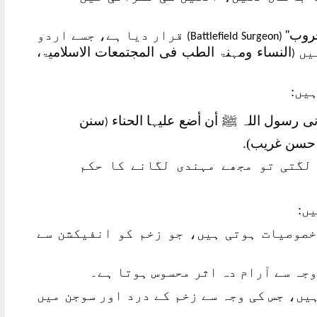
روب''
قرار دیا ہے، جسے اردو
Battlefield Surgeon)
(
یں
النساء ومہنۃ الطب فی المجتمعات الاسلامیۃ،
(
یں:
ی رسول اللہ ﷺ أن أضع علیہا الحناء
سنن
(
لگتی تو مجھے مہندی لگانے کا حکم
ں:
 خصوصیات ہوتی ہیں، جو زخم کو انفیکشن سے
ہیں، جس کی وجہ سے زخم کے درد اور سوجن میں