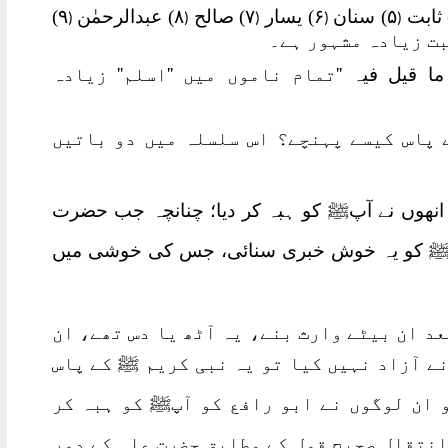
۵) سنان
۶) یسار
۷) صالح
۸) عبدالرحمٰن
۹)
(
(
(
(
(
 ما قیل فیہ
''تمام ناموں میں ''اسلم'' زیادہ
 پاس کیسے پہنچے؟ اس سلسلہ میں دو باتیں
 انھوں نے آپﷺ کو ہبہ کر دیا؛ چنانچہ جب حضرت
للہ ﷺ کو یہ خوش خبری سنائی، جس کی خوشی میں
بعد ان بیٹے وارث بنے، یہ آٹھ یا دس تھے، ان
نے آزاد نہیں کیا تو یہ نبی کریم ﷺ کے پاس
 ان لوگوں نے ابو رافع کو آپﷺ کو ہبہ کر
انتقال صحیح قول کے مطابق حضرت علی کے دورِ