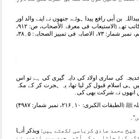
ہ بن أبی رافع پیدا ہوئے، جنھوں نے اپنے والد اور
تب تھے
الاستیعاب فی معرفۃ الأصحاب، ص: ۹۱۲،
(
نمبر شمار: ۳۳۴۶/ص:۸۰۵، نمبر شمار: ۲۹۲۵/ ص: ۶۰، باب أسلم، نمبر شمار: ۷۳، الاصابۃ فی تمییز الصحابۃ: ۵؍۳۸،
جہ کی ساری اولاد کی دایہ گیری کی ہے تو اس
یں ہی اسلام قبول کر لیا تھا، یہ ہجرت کر کے مکہ
یں انھوں نے شرکت بھی کی۔
لہ ﷺ
الطبقات الکبری: ۱۰؍۲۱۶، نمبر شمار: ۴۹۸۷)
(
''۔
ہ شیخ محمد صادق کرباسی لکھتے ہیں:
ویذکر أنہا
م أنصار الحسین، ص:۸۴) ''ذکر کیا جاتا ہے کہ آٹھ ہجری میں انھوں نے