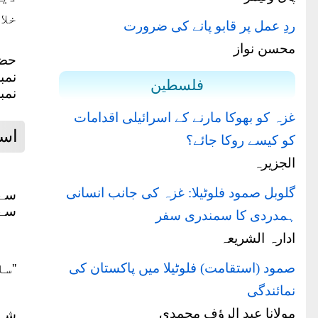
خلا
ردِ عمل پر قابو پانے کی ضرورت
محسن نواز
حضر
فلسطین
نمبرش
غزہ کو بھوکا مارنے کے اسرائیلی اقدامات
اسل
کو کیسے روکا جائے؟
الجزیرہ
گلوبل صمود فلوٹیلا: غزہ کی جانب انسانی
سے 
سے 
ہمدردی کا سمندری سفر
ادارہ الشریعہ
صمود (استقامت) فلوٹیلا میں پاکستان کی
''س
نمائندگی
مولانا عبد الرؤف محمدی
شہد