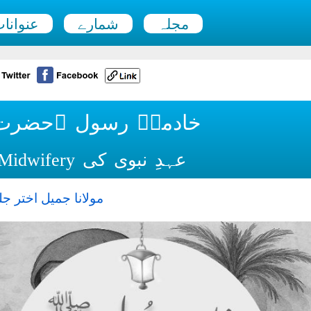
مجلہ
شمارے
عنوانا
خادمۂ رسول ؐحضرت ا
عہدِ نبوی کی Midwifery میں ماہر خاتون
مولانا جمیل اختر جل