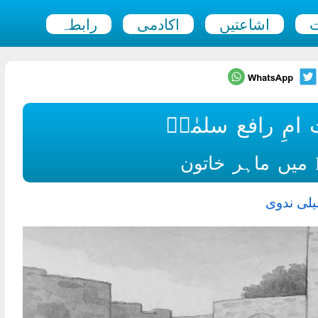
ت
اشاعتیں
اکادمی
رابطہ
مِ رافع سلمٰیؓ
یلی ندوی