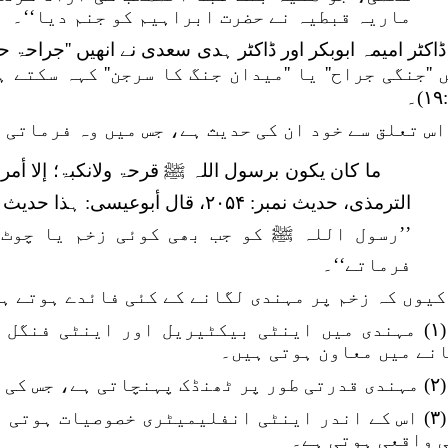
ماریہ قبطیہ نے حضرت ابراہیم کو جنم دیا‘‘۔
ڈاکٹر امیمہ ابوبکر اور ڈاکٹر ہدی سعدی نے انھیں ''جراحۃ ح
 ''جنگی جراح'' یا ''میدان جنگ کا سرجن'' کہہ سکتے ہ
۔
اس تعلق سے خود ان کی حدیث ہے، جس میں وہ فرماتی ہ
ما کان یکون برسول اللہ ﷺ قرحۃ ولانکبۃ؛ إلا أمرن
الترمذی، حدیث نمبر: ۲۰۵۴، قال أبوعیسی: ہذا حدیث حسن غریب).
’’رسول اللہ ﷺ کو جب بھی کوئی زخم یا چوٹ 
فرماتے‘‘۔
کیوں کہ زخم پر مہندی لگانے کے کئی فائدے ہوتے ہی
(۱) مہندی میں اینٹی بیکٹیریل اور اینٹی فنگل
نے میں معاون ہوتی ہیں۔
(۲) مہندی قدرتی طور پر ٹھنڈک پہنچاتی ہے، جس کی وجہ سے آرام دہ اثر محسوس ہوتا ہے۔
(۳) اس کے اندر اینٹی انفلیمیٹری خصوصیات ہوتی 
 واقعی ہوتی ہے۔