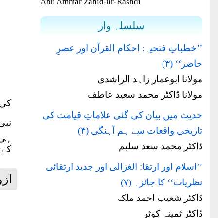
Abu Ammar Zahid-ur-Rashdi
سلسلہ وار
’’خطباتِ فتحیہ: احکام القرآن اور عصرِ
حاضر‘‘ (۳)
مولانا ابوعمار زاہد الراشدی
مولانا ڈاکٹر محمد سعید عاطف
کی 
حدیث میں بیان کی گئی علاماتِ قیامت کی
نبی
تاریخی واقعات سے ہم آہنگی (۴)
ہی 
ڈاکٹر محمد سعد سلیم
کے 
’’اسلام اور ارتقا: الغزالی اور جدید ارتقائی
ازو
نظریات‘‘ کا جائزہ (۷)
ڈاکٹر شعیب احمد ملک
ڈاکٹر ثمینہ کوثر