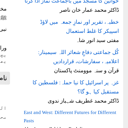
خواتین کا مسجد میں باجماعت نماز ادا کرنا
مخت
ڈاکٹر محمد عمار خان ناصر
ﷺ ک
خطبہ، تقریر اور نمازِ جمعہ میں لاؤڈ
نبی
اسپیکر کا غلط استعمال
مفتی سید انور شاہ
ورا
کُل جماعتی دفاعِ شعائر اللہ سیمینار:
بچہ
بھی
اعلامیہ، سفارشات، قراردادیں
قرآن و سنہ موومنٹ پاکستان
نام
غزہ پر اسرائیل کا نیا حملہ: فلسطین کا
مستقبل کیا ہو گا؟
ڈاکٹر محمد غطریف شہباز ندوی
الم
East and West: Different Futures for Different
محم
Pasts