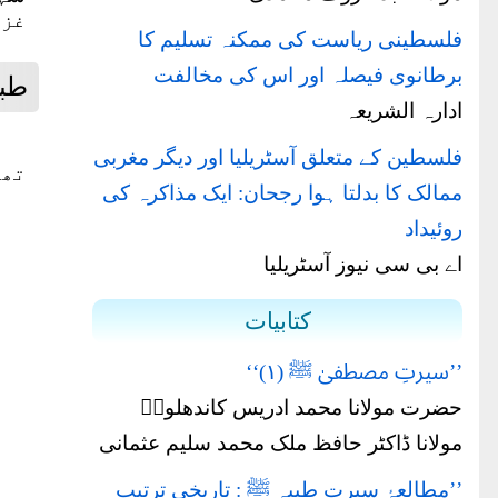
غزو
فلسطینی ریاست کی ممکنہ تسلیم کا
برطانوی فیصلہ اور اس کی مخالفت
طب
ادارہ الشریعہ
فلسطین کے متعلق آسٹریلیا اور دیگر مغربی
تھی
ممالک کا بدلتا ہوا رجحان: ایک مذاکرہ کی
روئیداد
اے بی سی نیوز آسٹریلیا
کتابیات
’’سیرتِ مصطفیٰ ﷺ (۱)‘‘
حضرت مولانا محمد ادریس کاندھلویؒ
مولانا ڈاکٹر حافظ ملک محمد سلیم عثمانی
’’مطالعۂ سیرتِ طیبہ ﷺ : تاریخی ترتیب