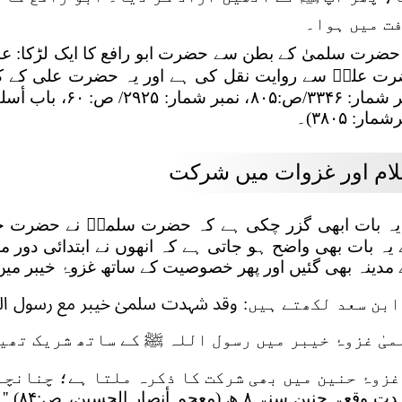
فت میں ہوا۔
حضرت سلمیٰ کے بطن سے حضرت ابو رافع کا ایک لڑکا: عبیدالل
ت علیؓ سے روایت نقل کی ہے اور یہ حضرت علی کے کا
مار: ۳۸۰۵)۔
ام اور غزوات میں شرکت
یہ بات ابھی گزر چکی ہے کہ حضرت سلمیؓ نے حضرت خدی
یہ بات بھی واضح ہو جاتی ہے کہ انھوں نے ابتدائی دور م
مدینہ بھی گئیں اور پھر خصوصیت کے ساتھ غزوۂ خیبر م
ابن سعد لکھتے ہیں:
وقد شہدت سلمیٰ خیبر مع رسول ال
لمیٰ غزوۂ خیبر میں رسول اللہ ﷺ کے ساتھ شریک تھیں
غزوۂ حنین میں بھی شرکت کا ذکرہ ملتا ہے؛ چنانچ
ت وقعۃ حنین سنۃ ۸ ھ
(معج