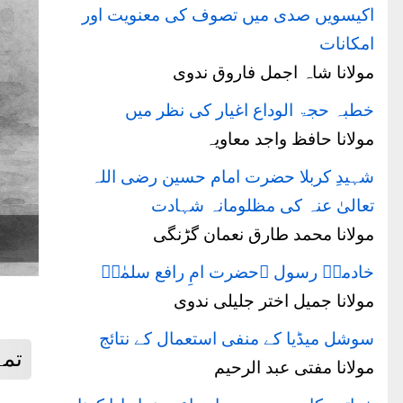
اکیسویں صدی میں تصوف کی معنویت اور
امکانات
مولانا شاہ اجمل فاروق ندوی
خطبہ حجۃ الوداع اغیار کی نظر میں
مولانا حافظ واجد معاویہ
شہیدِ کربلا حضرت امام حسین رضی اللہ
تعالیٰ عنہ کی مظلومانہ شہادت
مولانا محمد طارق نعمان گڑنگی
خادمۂ رسول ؐحضرت امِ رافع سلمٰیؓ
مولانا جمیل اختر جلیلی ندوی
سوشل میڈیا کے منفی استعمال کے نتائج
تمہ
مولانا مفتی عبد الرحیم