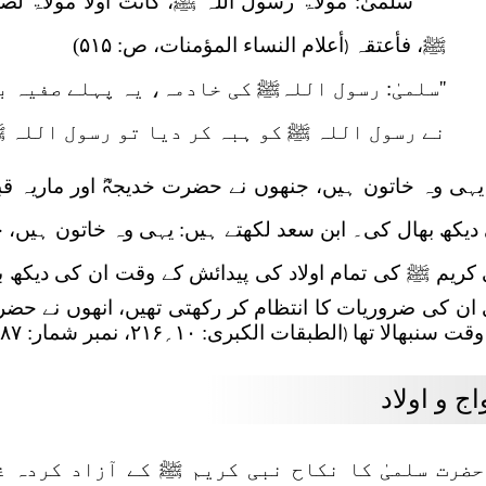
سلمیٰ: مولاۃ رسول اللہ ﷺ، کانت أولاً مولاۃ ل
ﷺ، فأعتقہ
أعلام النساء المؤمنات، ص: ۵۱۵)
(
''سلمیٰ: رسول اللہﷺ کی خادمہ، یہ پہلے صفیہ 
نے رسول اللہ ﷺ کو ہبہ کر دیا تو رسول اللہ ﷺ
یہی وہ خاتون ہیں، جنھوں نے حضرت خدیجہؓ اور ماریہ قبط
دیکھ بھال کی۔ ابن سعد لکھتے ہیں: یہی وہ خاتون ہیں، 
 کریم ﷺ کی تمام اولاد کی پیدائش کے وقت ان کی دیکھ بھا
ان کی ضروریات کا انتظام کر رکھتی تھیں، انھوں نے حض
وقت سنبھالا تھا
الطبقات الکبری: ۱۰؍۲۱۶، نمبر شمار: ۴۹۸۷)۔
(
اج و اولاد
حضرت سلمیٰ کا نکاح نبی کریم ﷺ کے آزاد کردہ غلا