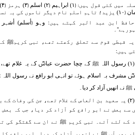
لہ میں کئی قول ہیں
۱) ابراہیم
۲) اسلم
۳) ہرمز
۴) ثابت
(
(
(
: (
ان
۱۰) یزید؛ تاہم اسلم نام دیگر ناموں کی بہ نسبت زیادہ مشہور ہے۔
(
حافظ ابن عبد البر کہتے ہیں:
وہو
أسلم) أشہر
(
ورہے''۔
یہ قبطی قوم سے تعلق رکھتے تھے، نبی کریمﷺ کے
ی ہیں:
(۱) رسول اللہ ﷺ کے چچا حضرت عباسؓ کے یہ غلام تھے،
سؓ مشرف بہ اسلام ہوئے تو انہی ابو رافع نے رسول ا
ﷺ نے انھیں آزاد کر دیا۔
(۲) یہ سعید بن العاص کے غلام تھے، جن کی وفات کے 
 سے بعض نے ابو رافع کو آزاد کر دیا، جب کہ بعض 
 کے لئے آئے۔ نبی کریم ﷺ نے ان سے گفتگو کی تو
، پھر آپ ﷺ نے انھیں آزاد کر دیا۔ ابو رافع کا 