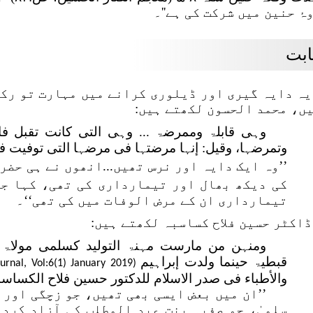
ۂ حنین میں شرکت کی ہے''۔
ابت
یہ دایہ گیری اور ڈیلوری کرانے میں مہارت تو رکھ
ں، محمد الحسون لکھتے ہیں:
وہی قابلۃ وممرضۃ ... وہی التی کانت تقبل فا
وتمرضہا، وقیل: إنہا مرضتہا فی مرضہا التی توفیت ف
’’وہ ایک دایہ اور نرس تھیں...انھوں نے ہی حض
کی دیکھ بھال اور تیمارداری کی تھی، کہا جا
تیمارداری ان کے مرض الوفات میں کی تھی‘‘۔
ڈاکٹر حسین فلاح کساسبہ لکھتے ہیں:
ومنہن من مارست مہنۃ التولید کسلمی مولاۃ 
قبطیۃ حینما ولدت إبراہیم
urnal, Vol:6(1) January 2019
(
والأطباء فی صدر الاسلام للدکتور حسین فلاح الکساسبۃ، ص
’’ان میں بعض ایسی بھی تھیں، جو زچگی اور 
سلمیٰ، جو صفیہ بنت عبد المطلب کی آزاد کرد