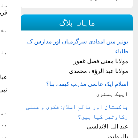
سلس
قزم
ماہانہ بلاگ
مشہ
بونیر میں امدادی سرگرمیاں اور مدارس کے
طلباء
ملت
مولانا مفتی فضل غفور
مولانا عبد الرؤف محمدی
عبا
اسلام ایک عالمی مذہب کیسے بنا؟
نبی 
ایپک ہسٹری
پاکستان اور عالمِ اسلام: فکری و عملی
میں
رکاوٹیں کیا ہیں؟
مدد
عبد اللہ الاندلسی
پال ولیمز
دیا