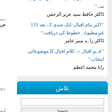
سے‘‘
ڈاکٹر حافظ سید عزیز الرحمٰن
میں
ص:۱۹)
’’اکبر بنام اقبال: ایک صدی کے بعد 133
غیرمطبوعہ خطوط کی دریافت‘‘
ڈاکٹر زاہد منیر عامر
’’فہمِ اقبال — کلامِ اقبال کا موضوعاتی
انتخاب‘‘
رانا محمد اعظم
تلاش
بچا
کمی