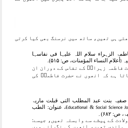
تی ہی تھیں، ساتھ میں نرسنگ بھی کیا کرتی
طمۃ الزہراء سلام اللہ علیہا فی نفاسہا
یہ
أعلام النساء المؤمنات، ص: ۵۱۵).
(
رت فاطمہ زہراءؓ کے نفاس کے دوران ان
تا ہے کہ انھوں نے حضرت فاطمہؓ کی
صفیۃ بنت عبد المطلب التی قبلت ماریۃ
&
، عنوان: الطب
Educational
Social Science Jo
: ۶۸۲)۔
ولادت کے پیشے سے وابستہ تھیں، جیسے:
ہ باندی تھیں، انھیں کی نگرانی میں