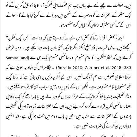
ہیں۔ طوالت سے بچنے کے لیے یہاں جب ہم مختلف اہلِ فکر کی آرا کا جائزہ پیش کریں گے تو
ایک مفکر کے اعتراضات کو دوسرے کے ضمن میں دہرانے سے گریز کیا جائے گا، سوائے
اس کے کہ کسی مشترک رجحان کو نمایاں کرنا مقصود ہو۔
ابتداءً بعض افراد ارتقا کو محض اس لیے رد کر دیتے ہیں کہ وہ اسے "بس ایک نظریہ"
سمجھتے ہیں۔عالمی شہرت یافتہ مبلغ ڈاکٹر ذاکر نائیک کئی بار یہ بات دہرا چکے ہیں۔ وہ یہ فرض
کرتے ہیں کہ لفظ "نظریہ" کا عام مفہوم اور سائنسی مفہوم ایک ہی ہے
(Samuel and
۔ بظاہر اس کی بنیاد یہ سوچ ہے کہ
Rozario 2010; Gardner et al. 2018, 383)
ارتقا اسلامی نصوص سے ہم آہنگ نہیں۔ اس لیے اگرچہ دلیل یہ دی جاتی ہے کہ ارتقا ایک
غیرمضبوط یا خام مفروضہ ہے، لیکن اس کے پسِ پردہ مذہبی اسباب بھی کارفرما ہو سکتے ہیں۔
دیگر تخلیقیت پسند یا توذاکر نائیک کے طرزِ استدلال کو دہراتے ہیں یا پھر ارتقا کو ایک ناقابلِ
اعتبار سائنسی نظریہ قرار دے کر رد کر دیتے ہیں۔ ان کے اعتراضات زیادہ تر امریکی تخلیقیت
پسندوں کے اعتراضات سے مشابہ ہیں، جن پر باب دوم میں بحث ہو چکی ہے، لہٰذا انہیں
دوبارہ بیان کرنے کی ضرورت نہیں ہے۔