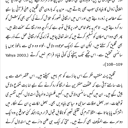
اور نسلی امتیاز شامل ہیں، کو ہارون یحیٰ ارتقائی فکر کی پیداوار قرار دیتے ہیں اور اسی کو دنیا میں
اخلاقی زوال کا بنیادی سبب بھی بتاتے ہیں۔ مزید یہ کہ ہارون یحی تخلیق پر مبنی قرآنی بیانیے
کے مطالعہ پر زور دیتے ہیں اور اس میں ارتقائی تصور کو تلاش کرنے کی کسی بھی کوشش کو
رد کردیتے ہیں۔ تاہم یہ پہلو خاص طور پر قابلِ توجہ ہے کہ اگرچہ وہ ارتقا کے سخت ناقد ہیں،
پھر بھی وہ اس امکان کو تسلیم کرتے ہیں کہ اللہ تعالیٰ چاہیں تو زندگی کو ارتقائی عمل کے ذریعے
بھی تخلیق کر سکتے ہیں، لیکن ان کے نزدیک موجودہ دلائل ،خواہ وہ وحی سے ماخوذ ہوں یا
سائنسی تحقیق سے، اس نتیجے تک پہنچنے کی کوئی بنیاد فراہم نہیں کرتے
Yahya 2003,
(
)۔
–
108
109
تخلیق پسند مکتبِ فکر کے اس جائزے کو ہم یہیں سمیٹتے ہیں۔ اس مختصر بحث سے یہ
بات سامنے آتی ہے کہ مختلف مفکرین نے ارتقا کو رد کرنے کے لیے نہایت متنوع دلائل
پیش کیے ہیں۔ ان میں کہیں سائنسی دلائل ہیں، کہیں فلسفیانہ و الٰہیاتی استدلال، کہیں تفسیری
توضیحات، اور بعض اوقات سماجی و سیاسی بنیادیں بھی۔ بعض نکات پر ان کے افکار میں
اشتراک پایا جاتا ہے، مثلاً آدم کی تمثیلی تعبیر کو ناقابلِ قبول قرار دینا؛ جبکہ کئی مواقع پر وہ ایک
دوسرے سے اختلاف بھی کرتے ہیں۔ حتیٰ کہ ایک ہی علمی دائرے میں استدلال کرنے