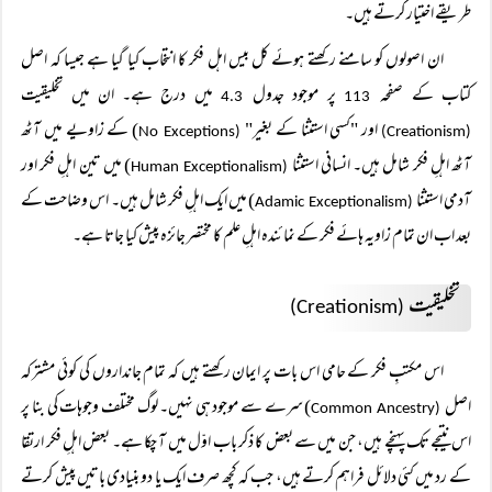
طریقے اختیار کرتے ہیں۔
ان اصولوں کو سامنے رکھتے ہوئے کل بیس اہل فکر کا انتخاب کیا گیا ہے جیسا کہ اصل
کتاب کے صفحہ
پر موجود جدول
میں درج ہے۔ ان میں تخلیقیت
4.3
113
اور "کسی استثنا کے بغیر"
) کے زاویے میں آٹھ
No Exceptions
(
(Creationism)
آٹھ اہلِ فکر شامل ہیں۔ انسانی استثنا
) میں تین اہلِ فکر اور
Human Exceptionalism
(
آدمی استثنا
) میں ایک اہلِ فکر شامل ہیں۔ اس وضاحت کے
Adamic Exceptionalism
(
بعد اب ان تمام زاویہ ہائے فکر کے نمائندہ اہلِ علم کا مختصر جائزہ پیش کیا جاتا ہے۔
تخلیقیت
(Creationism)
اس مکتبِ فکر کے حامی اس بات پر ایمان رکھتے ہیں کہ تمام جانداروں کی کوئی مشترکہ
اصل
) سرے سے موجود ہی نہیں۔ لوگ مختلف وجوہات کی بنا پر
Common Ancestry
(
اس نتیجے تک پہنچے ہیں، جن میں سے بعض کا ذکر باب اوّل میں آ چکا ہے۔ بعض اہلِ فکر ارتقا
کے رد میں کئی دلائل فراہم کرتے ہیں، جب کہ کچھ صرف ایک یا دو بنیادی باتیں پیش کرتے