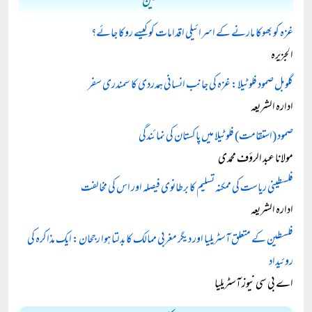
فلسطین
غزہ کو بھوکا مارنے کے اسرائیلی اقدامات کو کیسے روکا جائے؟
الجزیرہ
گلوبل صمود فلوٹیلا: غزہ کی جانب انسانی ہمدردی کا سمندری سفر
ادارہ الشریعہ
صمود (استقامت) فلوٹیلا میں پاکستان کی نمائندگی
مولانا عبد الرؤف محمدی
فلسطینی ریاست کی ممکنہ تسلیم کا برطانوی فیصلہ اور اس کی مخالفت
ادارہ الشریعہ
فلسطین کے متعلق آسٹریلیا اور دیگر مغربی ممالک کا بدلتا ہوا رجحان: ایک مذاکرہ کی
روئیداد
اے بی سی نیوز آسٹریلیا