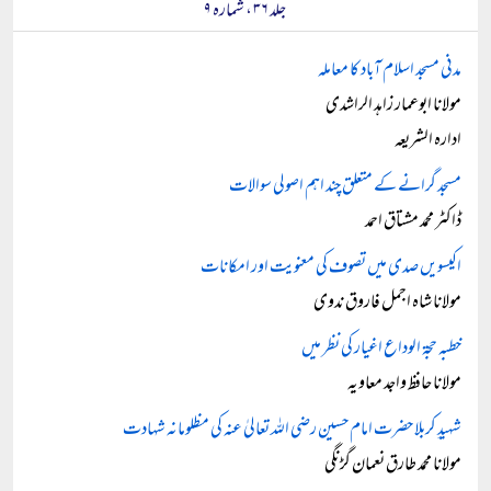
جلد ۳۶ ، شمارہ ۹
مدنی مسجد اسلام آباد کا معاملہ
مولانا ابوعمار زاہد الراشدی
ادارہ الشریعہ
مسجد گرانے کے متعلق چند اہم اصولی سوالات
ڈاکٹر محمد مشتاق احمد
اکیسویں صدی میں تصوف کی معنویت اور امکانات
مولانا شاہ اجمل فاروق ندوی
خطبہ حجۃ الوداع اغیار کی نظر میں
مولانا حافظ واجد معاویہ
شہیدِ کربلا حضرت امام حسین رضی اللہ تعالیٰ عنہ کی مظلومانہ شہادت
مولانا محمد طارق نعمان گڑنگی