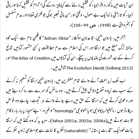
ان آیات میں مذکور دیگر انبیاء کو تمثیل ماننے سے کیا چیز روکے گی؟ آدم کو تمثیل کہنا اور باقی
انبیاء کو تاریخی ماننا ایک بے اصول، وقتی اور من مانی تعبیر ہوگی جو فکری تضاد اور عدمِ تسلسل
کو جنم دیتی ہے
)۔
، ص
–
106
99
1998
(
آخر میں، ہارون یحییٰ، جو عدنان اوکطار "
" کا قلمی نام ہے، ایک خود
Adnan Oktar
ساختہ ترک مبلغ ہیں جو ارتقا اور اس کی اسلام سے عدم مطابقت پر کئی مشہور کتابیں شائع
کرنے کے بعد شہرت کی بلندیوں پر پہنچے۔ ان کی کتابوں میں
اور
The Atlas of Creation
شامل ہیں۔
The Evolution Deceit (Solberg 2013)
اب تک زیرِ بحث آنے والے تمام مفکرین میں، ہارون یحییٰ ارتقا کو تسلیم نہ کرنے
کے سب سے زیادہ متنوع دلائل پیش کرتے ہیں۔ وہ سائنس کو سرے سے رد کر دیتے ہیں
اور دعویٰ کرتے ہیں کہ ارتقا کے حق میں دیے جانے والے ہر ثبوت، چاہے وہ فوسل
ریکارڈ ہوں ، مالیکیولر بایولوجی ہو یا ہمولوجی "
" وغیرہ، اپنے معیار پر بار بار ناکام
homology
ثابت ہوتے ہیں(
)۔ مزید یہ کہ وہ کہتے ہیں کہ ارتقا
Yahya 2001a; 2003a; 2006a
بذاتِ خود ایک "قدرت پرستانہ"
نظریہ کائنات ہے جو اسلامی زاویہ نظر کے
(naturalistic)