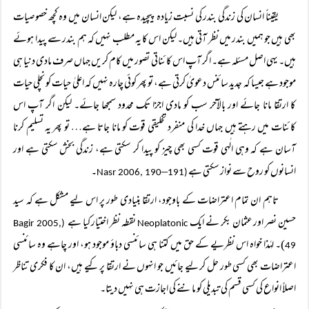
یقیناً انسان کی زندگی بندر کی نسبت زیادہ پیچیدہ ہے، لیکن انسان میں وہ کچھ خصوصیات
بھی ہیں جو ہمیں بندر میں نظر آتی ہیں۔ لیکن اس کا یہ مطلب نہیں کہ ہم بندر سے پیدا ہوئے
ہیں۔ یہی اصل مسئلہ ہے۔ اگر آپ اس کائناتی تصور میں کام کریں جہاں صرف مادی دنیا ہی
موجود ہے جیسا کہ جدید سائنس دعویٰ کرتی ہے، تو پھر کوئی چارہ نہیں کہ اعلیٰ حیات کو نچلی حیات
کا ارتقا مانا جائے اور بالآخر سب کو مادی اجزا تک محدود سمجھا جائے۔ لیکن اگر آپ اس
کائنات میں رہتے ہیں جہاں خدا کی منفرد تخلیقی قوت کو مانا جاتا ہے… تو پھر یہ تسلیم کرنا
آسان ہے کہ وہی الٰہی قوت کسی بھی چیز کو پیدا کر سکتی ہے، زندگی بخش سکتی ہے اور
انسانوں کو روح سے نواز سکتی ہے
۔
–
191
(Nasr 2006, 190
تاہم ان تمام اعتراضات کے باوجود، ارتقا بنیادی طور پر اس لیے مشکل ہے کہ سید
حسین نصر اور عثمان بکر نے ایک
نقطہ نظر اختیار کیا ہے
Bagir 2005,
(
Neoplatonic
)۔ لہٰذا خواہ اس نظریے کے حق میں کتنا ہی سائنسی دباؤ موجود ہو، اور چاہے وہ سائنسی
49
اعتراضات بھی کسی طور حل کر لیے جائیں جو انہوں نے ارتقا پر کیے ہیں، ان کا فکری تناظر
اصلاً انواع کی کسی قسم کی تبدیلی کو ماننے کی اجازت ہی نہیں دیتا۔