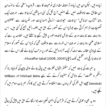
زیادہ ہیں، لیکن ان میں زیادہ تر اضافہ مقداری نوعیت کا ہے۔ قرونِ وسطیٰ کے سائنسدان
ان حقائق سے ناواقف نہیں تھے جنہیں آج کل کی نئی دریافتیں کہا جاتا ہے۔ صرف ایک
ماخذ "کتاب الدلائل" نباتات، حیوانات، انسانی جسمانیات اور نفسیات سے سینکڑوں
تفصیلات فراہم کرتی ہے جو ڈیزائن کے تصور کے حق میں بطور دلیل جمع کی گئی ہیں۔ اس
روایت سے غایت درجہ کے دلائل لامحدود طور پر پیش کیے جا سکتے ہیں۔ خلاصہ یہ ہے کہ
اسلامی علمی روایت نہ صرف اس ضرورت سے واقف تھی کہ ڈیزائن کے تصور کو اسلام
کے بنیادی عقائد سے ہٹ کر ایک آزاد دلیل کے طور پر مرتب کیا جائے بلکہ اس نے اسے
نہایت باریکی اور تکمیل تک پہنچایا
۔
Muzaffar Iqbal (2008; 2009)
یہ حیرت کی بات نہیں کہ مظفر اقبال فطرت میں پائی جانے والی پیچیدگی کو بنیاد بنا کر
"نظم و حکمت" کے دلائل کو مضبوط کرنے کے لیے
اور
William
Michael Behe
جیسے اہلِ فکر کی تحریروں سے استفادہ کرتے ہیں جن کا ذکر ہم باب دوم میں کر
Dembski
چکے ہیں۔
وہ یہ بھی دعویٰ کرتے ہیں کہ قرآن کی ایسی تعبیرات جو ارتقا کے حق میں پیش کی جاتی