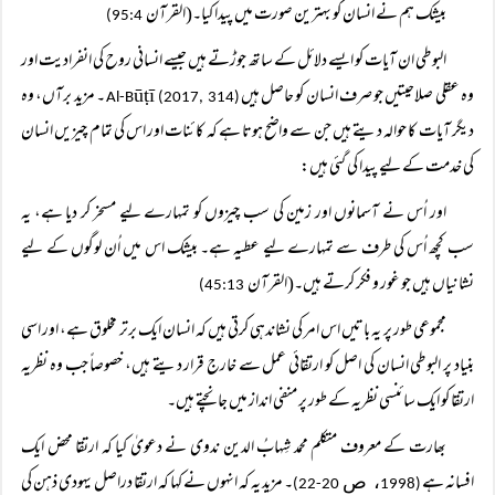
بیشک ہم نے انسان کو بہترین صورت میں پیدا کیا۔(القرآن
95:4)
البوطی ان آیات کو ایسے دلائل کے ساتھ جوڑتے ہیں جیسے انسانی روح کی انفرادیت اور
وہ عقلی صلاحیتیں جو صرف انسان کو حاصل ہیں
۔ مزید برآں، وہ
ūṭī
Al-B
(2017, 314)
دیگر آیات کا حوالہ دیتے ہیں جن سے واضح ہوتا ہے کہ کائنات اور اس کی تمام چیزیں انسان
کی خدمت کے لیے پیدا کی گئی ہیں:
اور اُس نے آسمانوں اور زمین کی سب چیزوں کو تمہارے لیے مسخر کر دیا ہے، یہ
سب کچھ اُس کی طرف سے تمہارے لیے عطیہ ہے۔ بیشک اس میں اُن لوگوں کے لیے
نشانیاں ہیں جو غور و فکر کرتے ہیں۔(القرآن
45:13)
مجموعی طور پر یہ باتیں اس امر کی نشاندہی کرتی ہیں کہ انسان ایک برتر مخلوق ہے، اور اسی
بنیاد پر البوطی انسان کی اصل کو ارتقائی عمل سے خارج قرار دیتے ہیں، خصوصاً جب وہ نظریہ
ارتقا کو ایک سائنسی نظریہ کے طور پر منفی انداز میں جانچتے ہیں۔
بھارت کے معروف متکلم محمد شِہابُ الدین ندوی نے دعویٰ کیا کہ ارتقا محض ایک
افسانہ ہے
۔ مزید یہ کہ انہوں نے کہا کہ ارتقا دراصل یہودی ذہن کی
، ص
20-22)
(1998