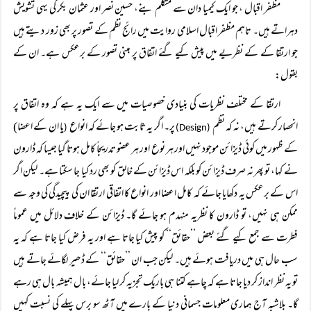
مظفر اقبال ، جو ایک کیمیا دان سے متکلم بنے، حسین نصر اور عثمان بکر کی یہی تشویش
دہراتے ہیں۔ تاہم مظفر اقبال اسلامی روایت میں رائج نظم کے تصور پر بھی زور دیتے ہیں
جو ارتقا کے کے نظریے میں پیش کیے گئے اتفاق پر مبنی تصور کے برعکس ہے۔ ان کے
بقول:
ارتقا کے مختلف نظریات کی بنیادی خصوصیات میں سے ایک یہ ہے کہ وہ اتفاق پر
انحصار کرتے ہیں، نہ کہ نظم
پر۔ اگر یہ ثابت ہو جائے کہ انواع
یا ان کے اعضا)
(
(Design)
کے ظہور میں کوئی ڈیزائن موجود نہیں اور ہر نوع اور ہر عضو تدریجاً کامل ہوتا گیا جیسا کہ ڈارون
نے کہا، تو پھر نہ صرف ڈیزائن کو بلکہ اس ڈیزائن کے خالق کو بھی رد کیا جا سکتا ہے۔ لیکن اگر
اس کے برعکس یہ دکھایا جائے کہ کامل اعضا اور انواع کا اتفاقی ارتقا ان کی پیچیدگی کی وجہ سے
ممکن ہی نہیں، تو ڈارون کا نظریہ منہدم ہو جائے گا۔ ڈیزائن کے خلاف دلائل میں عموماً
فطرت سے جمع کیے گئے بعض ’’حقائق‘‘ کو پیش کیا جاتا ہے اور یہ فرض کیا جاتا ہے کہ یہ
سب حال ہی میں دریافت ہوئے ہیں۔ لیکن جب ان ’’حقائق‘‘ کے ڈھیر لگائے جاتے ہیں
تو یہ نظر انداز کر دیا جاتا ہے کہ چاہے کتنا ہی باریک تجزیہ کر لیا جائے، بال ہمیشہ بال ہی رہے
گا۔ بلاشبہ آج ہماری معلومات جسمانی دنیا کے بارے میں آٹھ سو برس پہلے کی نسبت کہیں