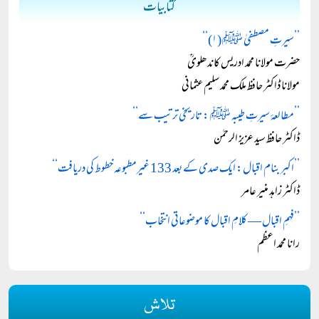
کتابیات
’’سیرتِ مصطفیٰ ﷺ (۱)‘‘
حضرت مولانا محمد ادریس کاندھلویؒ
مولانا ڈاکٹر حافظ ملک محمد سلیم عثمانی
’’مطالعۂ سیرتِ طیبہ ﷺ : تاریخی ترتیب سے‘‘
ڈاکٹر حافظ سید عزیز الرحمٰن
’’اکبر بنام اقبال: ایک صدی کے بعد 133 غیرمطبوعہ خطوط کی دریافت‘‘
ڈاکٹر زاہد منیر عامر
’’فہمِ اقبال — کلامِ اقبال کا موضوعاتی انتخاب‘‘
رانا محمد اعظم
تلاش