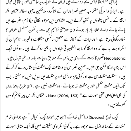
کچھ اہلِ فکر ارتقا کو اس لیے رد کرتے ہیں کہ ان کے نزدیک یہ سائنسی طور پر ناقابلِ قبول
ہے۔ ایرانی و امریکی مفکر سید حسین نصر اور ان کے شاگرد، ملائشین مذہبی اسکالر عثمان بکر
ارتقا کے سائنسی پہلوؤں پر تنقید کرتے ہیں۔ مثلاً اس میں موجود اتفاقی میکانزم، نظریے میں
پائے جانے والے خلا، بار بار ہونے والی تاریخی ترامیم جن سے یہ نظریہ مسلسل بحران کا
شکار دکھائی دیتا ہے، اور حیات کے آغاز سے متعلق سائنسی مشکلات وغیرہ۔ تاہم ان کی
انفرادیت یہ ہے کہ وہ ارتقا کو ما بعد الطبیعیاتی بنیادوں پر بھی رد کرتے ہیں۔ دونوں ایک
تصورِ کائنات کے حامی ہیں جس کے مطابق ماہیات جامد اور غیر متبدل ہیں۔
Neoplatonic
اس بنا پر ارتقا ممکن ہی نہیں۔ حسین نصر اس کی وضاحت ایک مثلث کی مثال دے کر کرتے
ہیں: "مثلث مثلث ہی ہے اور کوئی چیز تدریجی طور پر مثلث میں تبدیل نہیں ہو سکتی۔ جب
تک ایک مثلث مکمل طور پر مثلث نہ ہو جائے، وہ مثلث نہیں ہے۔ اسی طرح جانداروں
کی بھی اپنی اپنی حتمی صورت ہے"
۔ عثمان بکر اس پیرا ڈائم کو مزید
Nasr (2006, 183)
کھولتے ہیں:
ایک نوع
دراصل خدا کے ذہن میں موجود ایک ’’خیال‘‘ ہے جو اپنی تمام
(Species)
ممکنات کے ساتھ ازل سے موجود ہے۔ یہ کوئی انفرادی حقیقت نہیں بلکہ ایک مثالی صورت