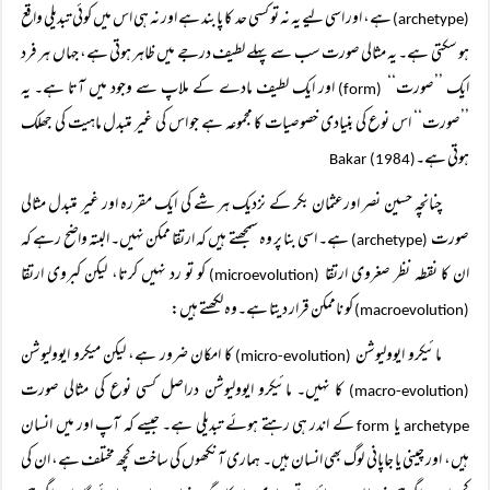
ہے، اور اسی لیے یہ نہ تو کسی حد کا پابند ہے اور نہ ہی اس میں کوئی تبدیلی واقع
(archetype)
ہو سکتی ہے۔ یہ مثالی صورت سب سے پہلے لطیف درجے میں ظاہر ہوتی ہے، جہاں ہر فرد
ایک ’’صورت‘‘
اور ایک لطیف مادے کے ملاپ سے وجود میں آتا ہے۔ یہ
(form)
’’صورت‘‘ اس نوع کی بنیادی خصوصیات کا مجموعہ ہے جو اس کی غیر متبدل ماہیت کی جھلک
ہوتی ہے۔
Bakar (1984)
چنانچہ حسین نصر اورعثمان بکر کے نزدیک ہر شے کی ایک مقررہ اور غیر متبدل مثالی
صورت
ہے۔ اسی بنا پر وہ سمجھتے ہیں کہ ارتقا ممکن نہیں۔ البتہ واضح رہے کہ
(archetype)
ان کا نقطہ نظر صغروی ارتقا
کو تو رد نہیں کرتا، لیکن کبروی ارتقا
(microevolution)
کو ناممکن قرار دیتا ہے۔وہ لکھتے ہیں:
(macroevolution)
مائیکرو ایوولیوشن
کا امکان ضرور ہے، لیکن میکرو ایوولیوشن
(micro-evolution)
کا نہیں۔ مائیکرو ایوولیوشن دراصل کسی نوع کی مثالی صورت
(macro-evolution)
یا
کے اندر ہی رہتے ہوئے تبدیلی ہے۔ جیسے کہ آپ اور میں انسان
form
archetype
ہیں، اور چینی یا جاپانی لوگ بھی انسان ہیں۔ ہماری آنکھوں کی ساخت کچھ مختلف ہے، ان کی