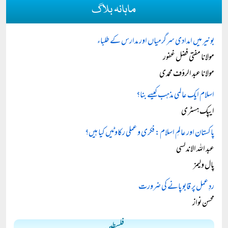
ماہانہ بلاگ
بونیر میں امدادی سرگرمیاں اور مدارس کے طلباء
مولانا مفتی فضل غفور
مولانا عبد الرؤف محمدی
اسلام ایک عالمی مذہب کیسے بنا؟
ایپک ہسٹری
پاکستان اور عالمِ اسلام: فکری و عملی رکاوٹیں کیا ہیں؟
عبد اللہ الاندلسی
پال ولیمز
ردِ عمل پر قابو پانے کی ضرورت
محسن نواز