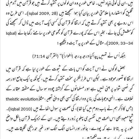
ہیں، ان کی کوئی بنیاد نہیں۔ خاص طور پر وہ ان لوگوں پر تنقید کرتے ہیں جو قرآن میں آدم کی
تخلیق کو استعارہ یا علامتی طور پر بیان کیا ہوا سمجھتے ہیں
)۔ اسی طرح وہ
Iqbal 2009, 28
(
اس رویے پر بھی تنقید کرتے ہیں کہ ارتقا کو قرآن کی کسی ایک آیت میں ڈال کر سمجھنے کی
کوشش کی جائے، بغیر اس کے کہ پورے قرآن کو مجموعی طور پر سامنے رکھا جائے
Iqbal
(
)۔ مثال کے طور پر یہ آیت دیکھیے:
–
2009, 33
34
جبکہ اُس نے تمہیں پیدا کیا درجہ بدرجہ
اَطواراً)"
القرآن
71:14)
(
(
بعض لوگوں نے اس آیت کو اس بات کے ثبوت کے طور پر لیا ہے کہ قرآن میں
ارتقا کا تصور موجود ہے۔ لیکن اس طرزِ فکر پر سخت تنقید کرتے ہیں، کیونکہ یہ ایک جامع اور ہمہ
گیر نصی شواہد پر مبنی نہیں ہے اور مسلمانوں کے گزشتہ چودہ سو سال کے متفقہ عقائد کے
خلاف ہے۔ انہی وجوہات کی بنا پر وہ ارتقا کی کسی بھی دینی تعبیر، مثلاً
theistic evolution
جس کا ذکر ہم نے باب دوم میں کیا تھا)، کی صحت پر سوال اٹھاتے ہیں
)۔
Iqbal 2010
(
(
شیخ معبود بھی اس بحث میں تفسیری پہلو پر زور دیتے ہیں۔ ان کے نزدیک قرآن بالکل واضح
طور پر یہ بتاتا ہے کہ پودے، جانور اور انسان الگ الگ اور غیر تدریجی تخلیقات ہیں۔