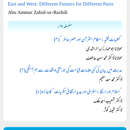
East and West: Different Futures for Different Pasts
Abu Ammar Zahid-ur-Rashdi
سلسلہ وار
’’خطباتِ فتحیہ: احکام القرآن اور عصرِ حاضر‘‘ (۳)
مولانا ابوعمار زاہد الراشدی
مولانا ڈاکٹر محمد سعید عاطف
حدیث میں بیان کی گئی علاماتِ قیامت کی تاریخی واقعات سے ہم آہنگی (۴)
ڈاکٹر محمد سعد سلیم
’’اسلام اور ارتقا: الغزالی اور جدید ارتقائی نظریات‘‘ کا جائزہ (۷)
ڈاکٹر شعیب احمد ملک
ڈاکٹر ثمینہ کوثر