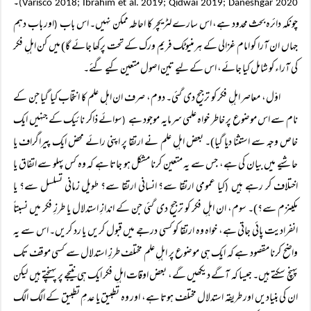
۔
Varisco 2018; Ibrahim et al. 2019; Qidwai 2019; Daneshgar 2020)
چونکہ دائرہ بحث محدود ہے، اس سارے لٹریچر کا احاطہ ممکن نہیں۔ اس باب
اور باب دہم
(
جہاں ان آرا کو امام غزالی کے ہرمنیوٹک فریم ورک کے تحت پرکھا جائے گا) میں کن اہلِ فکر
کی آراء کو شامل کیا جائے، اس کے لیے تین اصول متعین کیے گئے۔
اوّل، معاصر اہلِ فکر کو ترجیح دی گئی۔ دوم، صرف ان اہل علم کا انتخاب کیا گیا جن کے
نام سے اس موضوع پر خاطر خواہ علمی سرمایہ موجود ہے
سوائے ذاکر نائیک کے جنہیں ایک
(
خاص وجہ سے استثنا دیا گیا)۔ بعض اہلِ علم نے ارتقا پر اپنی رائے محض ایک پیراگراف یا
حاشیے میں بیان کی ہے، جس سے یہ متعین کرنا مشکل ہو جاتا ہے کہ وہ کس پہلو سے اتفاق یا
اختلاف کر رہے ہیں
کیا عمومی ارتقا سے؟ انسانی ارتقا سے؟ طویل زمانی تسلسل سے؟ یا
(
مکینزم سے؟)۔ سوم، ان اہلِ فکر کو ترجیح دی گئی جن کے اندازِ استدلال یا طرزِ فکر میں نسبتاً
انفرادیت پائی جاتی ہے، خواہ وہ ارتقا کو کسی درجے میں قبول کریں یا رد کریں۔ اس سے یہ
واضح کرنا مقصود ہے کہ ایک ہی موضوع پر اہلِ علم مختلف طرزِ استدلال سے کسی موقف تک
پہنچ سکتے ہیں۔ جیسا کہ آگے دیکھیں گے، بعض اوقات اہلِ فکر ایک ہی نتیجے پر پہنچتے ہیں لیکن
ان کی بنیادیں اور طریقہ استدلال مختلف ہوتا ہے، اور وہ تطبیق یا عدمِ تطبیق کے الگ الگ