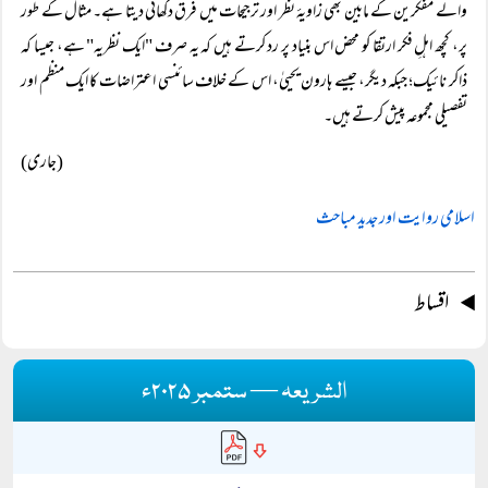
والے مفکرین کے مابین بھی زاویۂ نظر اور ترجیحات میں فرق دکھائی دیتا ہے۔ مثال کے طور
پر، کچھ اہلِ فکر ارتقا کو محض اس بنیاد پر رد کرتے ہیں کہ یہ صرف "ایک نظریہ" ہے، جیسا کہ
ذاکر نائیک؛ جبکہ دیگر، جیسے ہارون یحییٰ، اس کے خلاف سائنسی اعتراضات کا ایک منظم اور
تفصیلی مجموعہ پیش کرتے ہیں۔
(جاری)
اسلامی روایت اور جدید مباحث
اقساط
الشریعہ — ستمبر ۲۰۲۵ء