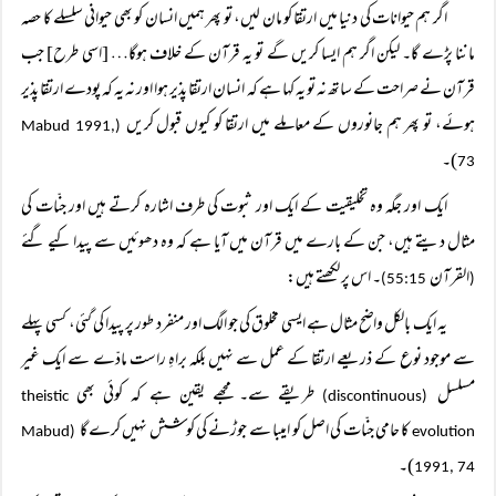
اگر ہم حیوانات کی دنیا میں ارتقا کو مان لیں، تو پھر ہمیں انسان کو بھی حیوانی سلسلے کا حصہ
ماننا پڑے گا۔ لیکن اگر ہم ایسا کریں گے تو یہ قرآن کے خلاف ہوگا… [اسی طرح] جب
قرآن نے صراحت کے ساتھ نہ تو یہ کہا ہے کہ انسان ارتقا پذیر ہوا اور نہ یہ کہ پودے ارتقا پذیر
ہوئے، تو پھر ہم جانوروں کے معاملے میں ارتقا کو کیوں قبول کریں
Mabud 1991,
(
)۔
73
ایک اور جگہ وہ تخلیقیت کے ایک اور ثبوت کی طرف اشارہ کرتے ہیں اور جنّات کی
مثال دیتے ہیں، جن کے بارے میں قرآن میں آیا ہے کہ وہ دھوئیں سے پیدا کیے گئے
القرآن
۔ اس پر لکھتے ہیں:
55:15)
(
یہ ایک بالکل واضح مثال ہے ایسی مخلوق کی جو الگ اور منفرد طور پر پیدا کی گئی، کسی پہلے
سے موجود نوع کے ذریعے ارتقا کے عمل سے نہیں بلکہ براہِ راست مادّے سے ایک غیر
مسلسل
طریقے سے۔ مجھے یقین ہے کہ کوئی بھی
theistic
(discontinuous)
کا حامی جنّات کی اصل کو امیبا سے جوڑنے کی کوشش نہیں کرے گا
Mabud
(
evolution
)۔
1991, 74