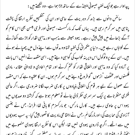
پیداوار ہے جو ایک خفیہ صیہونی ایجنڈے کے ساتھ جڑا ہوا ہے، وہ لکھتے ہیں:
سائنس دانوں سے بڑھ کر دہریت کے حامی اور ان کی تنظیمیں نظریہ ارتقا کی پشت
پناہی میں سرگرم رہی ہیں۔ یہاں تک کہ مارکسسٹ، صیہونی اور فری میسن بھی اس کام کو
آگے بڑھانے میں پیش پیش رہے۔ یہود ہمیشہ سے مذہب اور مذہبی اقدار کو جڑ سے اکھاڑنے
کے خواہاں رہے ہیں۔ دنیا پر حکمرانی کی خفیہ تمنا وہ مدتوں سے اپنے دل میں چھپائے ہوئے
ہیں۔ ان کے پروٹوکول اس دیرینہ خواب کی گواہی دیتے ہیں۔ اسی مقصد نے انہیں اس بات
پر آمادہ کیا کہ وہ مذہبی اور اخلاقی اقدار کو ختم کرنے اور تمام الحادی و لادینی عقائد، مادی
فلسفوں اور مختلف ”ازموں“ کو فروغ دینے میں سرگرم ہوں۔ ان کا عقیدہ ہے کہ اس مقصد
کے حصول کے لیے ہر قوم کی اخلاقی بنیادوں پر کاری ضرب لگانا ضروری ہے۔اگر عالمی
فکری منظرنامے پر ایک سرسری نظر ڈالی جائے تو معلوم ہوتا ہے کہ گزشتہ دو صدیوں میں
یہود اس پر حاوی رہے ہیں۔ کارل مارکس، جو مارکسزم کا بانی تھا؛ فرائڈ، جس نے جنسی
آزادی کی حمایت کی؛ اور ڈرکھائم، جس نے اجتماعی مادیت کا تصور پیش کیا، یہ سب یہودیوں
میں سے اٹھے۔ اگرچہ ڈارون یہودی نہیں تھا، لیکن اس کا نظریہ ارتقا یہودی منصوبے میں