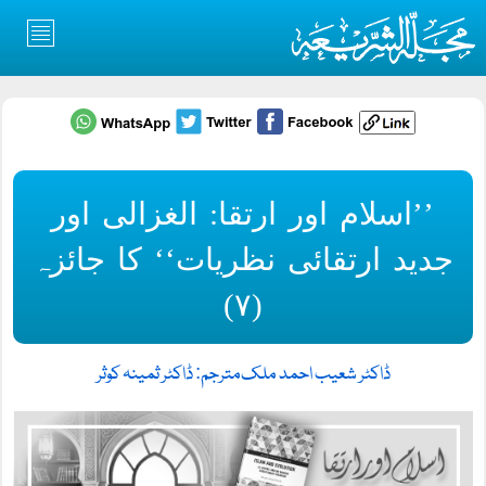
’’اسلام اور ارتقا: الغزالی اور
جدید ارتقائی نظریات‘‘ کا جائزہ
(۷)
ڈاکٹر شعیب احمد ملک
مترجم: ڈاکٹر ثمینہ کوثر