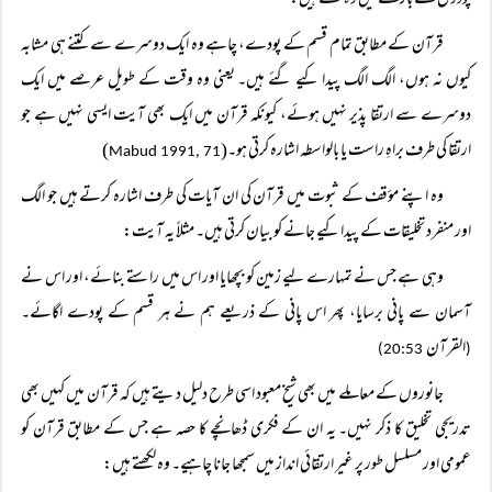
پودوں کے بارے میں وہ لکھتے ہیں:
قرآن کے مطابق تمام قسم کے پودے، چاہے وہ ایک دوسرے سے کتنے ہی مشابہ
کیوں نہ ہوں، الگ الگ پیدا کیے گئے ہیں۔ یعنی وہ وقت کے طویل عرصے میں ایک
دوسرے سے ارتقا پذیر نہیں ہوئے، کیونکہ قرآن میں ایک بھی آیت ایسی نہیں ہے جو
ارتقا کی طرف براہِ راست یا بالواسطہ اشارہ کرتی ہو۔(
)
Mabud 1991, 71
وہ اپنے مؤقف کے ثبوت میں قرآن کی ان آیات کی طرف اشارہ کرتے ہیں جو الگ
اور منفرد تخلیقات کے پیدا کیے جانے کو بیان کرتی ہیں۔ مثلاً یہ آیت:
وہی ہے جس نے تمہارے لیے زمین کو بچھایا اور اس میں راستے بنائے، اور اس نے
آسمان سے پانی برسایا، پھر اس پانی کے ذریعے ہم نے ہر قسم کے پودے اگائے۔
القرآن
20:53)
(
جانوروں کے معاملے میں بھی شیخ معبود اسی طرح دلیل دیتے ہیں کہ قرآن میں کہیں بھی
تدریجی تخلیق کا ذکر نہیں۔ یہ ان کے فکری ڈھانچے کا حصہ ہے جس کے مطابق قرآن کو
عمومی اور مسلسل طور پر غیر ارتقائی انداز میں سمجھا جانا چاہیے۔ وہ لکھتے ہیں: