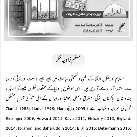
مسلم زاویہ فکر
اسلام اور نظریہ ارتقا کے علمی و تحقیقی مباحث میں جیسے جیسے وسعت اور ترقی آ رہی
ہے، متعدد آرا سامنے آ رہی ہیں۔ اس موضوع پر دنیا کے مختلف خطوں جیسے کہ امریکہ،
ہندوستان، پاکستان، ترکی، مشرقِ وسطیٰ، ملیشیا اور ایران کے اہل علم کی آرا پر مشتمل
تحریری سرمایہ دستیاب ہے
ğ
lu 2005;
(Ziadat 1986; Nadvi 1998; Hanio
Riexinger 2009; Howard 2011; Kaya 2011; Elshakry 2013; Bigliardi
2014; Ibrahim, and Baharuddin 2014; Bilgil 2015; Determann 2015;