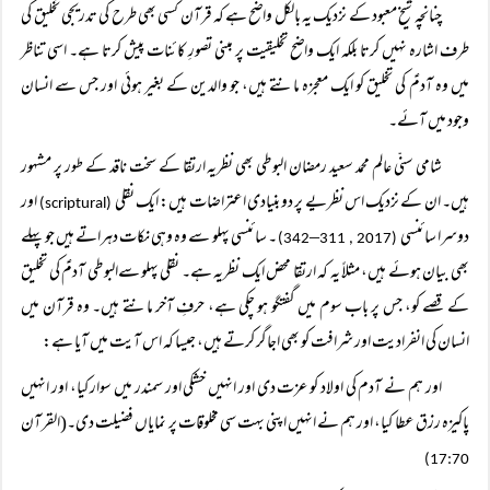
چنانچہ شیخ معبود کے نزدیک یہ بالکل واضح ہے کہ قرآن کسی بھی طرح کی تدریجی تخلیق کی
طرف اشارہ نہیں کرتا بلکہ ایک واضح تخلیقیت پر مبنی تصورِ کائنات پیش کرتا ہے۔ اسی تناظر
میں وہ آدمؑ کی تخلیق کو ایک معجزہ مانتے ہیں، جو والدین کے بغیر ہوئی اور جس سے انسان
وجود میں آئے۔
شامی سنّی عالم محمد سعید رمضان البوطی بھی نظریہ ارتقا کے سخت ناقد کے طور پر مشہور
ہیں۔ ان کے نزدیک اس نظریے پر دو بنیادی اعتراضات ہیں: ایک نقلی
اور
(scriptural)
دوسرا سائنسی
–
۔ سائنسی پہلو سے وہ وہی نکات دہراتے ہیں جو پہلے
342)
(2017 , 311
بھی بیان ہوئے ہیں، مثلاً یہ کہ ارتقا محض ایک نظریہ ہے۔ نقلی پہلو سےالبوطی آدمؑ کی تخلیق
کے قصے کو، جس پر باب سوم میں گفتگو ہو چکی ہے، حرفِ آخر مانتے ہیں۔ وہ قرآن میں
انسان کی انفرادیت اور شرافت کو بھی اجاگر کرتے ہیں، جیسا کہ اس آیت میں آیا ہے:
اور ہم نے آدم کی اولاد کو عزت دی اور انہیں خشکی اور سمندر میں سوار کیا، اور انہیں
پاکیزہ رزق عطا کیا، اور ہم نے انہیں اپنی بہت سی مخلوقات پر نمایاں فضیلت دی۔(القرآن
17:70)