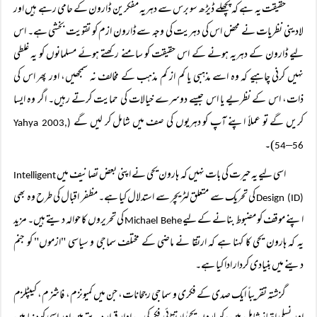
حقیقت یہ ہے کہ پچھلے ڈیڑھ سو برس سے دہریہ مفکرین ڈارون کے حامی رہے ہیں اور
لادینی نظریات نے محض اس کی دہریت کی وجہ سے ڈارون ازم کو تقویت بخشی ہے۔ اس
لیے ڈارون کے دہریہ ہونے کے اس حقیقت کو سامنے رکھتے ہوئے مسلمانوں کو یہ غلطی
نہیں کرنی چاہیے کہ وہ اسے مذہبی یا کم از کم مذہب کے مخالف نہ سمجھیں، اور پھر اس کی
ذات، اس کے نظریے یا اس جیسے دوسرے خیالات کی حمایت کرتے رہیں۔ اگر وہ ایسا
کریں گے تو عملاً اپنے آپ کو دہریوں کی صف میں شامل کر لیں گے
Yahya 2003,
(
)۔
–
54
56
اسی لیے یہ حیرت کی بات نہیں کہ ہارون یحی نے اپنی بعض تصانیف میں
Intelligent
کی تحریک سے متعلق لٹریچر سے استدلال کیا ہے۔ مظفر اقبال کی طرح وہ بھی
Design (ID)
اپنے موقف کو مضبوط بنانے کے لیے
کی تحریروں کا حوالہ دیتے ہیں۔ مزید
Michael Behe
یہ کہ ہارون یحی کا کہنا ہے کہ ارتقا نے ماضی کے مختلف سماجی و سیاسی "ازموں" کو جنم
دینے میں بنیادی کردار ادا کیا ہے۔
گزشتہ تقریباً ایک صدی کے فکری و سماجی رجحانات، جن میں کمیونزم، فاشزم، کیپٹلزم