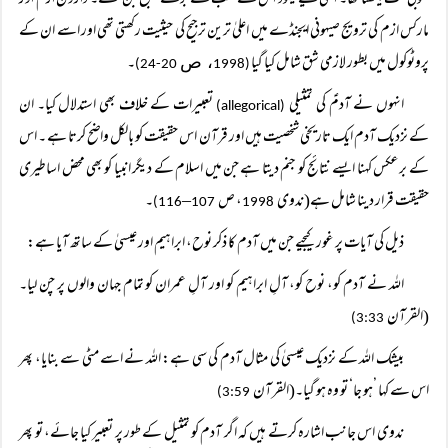
بخوبی فٹ بیٹھتا تھا۔ اسی لیے یہود اس کے سب سے بڑے مبلغ بن گئے۔ ڈارون ازم اور
مارکس ازم کی ترویج صیہونی ایجنڈے میں اعلیٰ ترین ترجیح کی حیثیت رکھتی تھی اور اسے ان کے
پروٹوکول میں بطور لازمی شق شامل کیا گیا
۔
، ص
20-24)
(1998
انہوں نے آدمؑ کی تمثیلی
تعبیرات کے خلاف بھی استدلال کیا۔ ان
(allegorical)
کے نزدیک آدم ایک تاریخی شخصیت ہیں اور قرآن اس حقیقت کو بالکل واضح کرتا ہے ۔ اس
کے برعکس کہنا ایسے نتائج کو جنم دیتا ہے جن میں اسلام کے دیگر انبیا کو بھی محض اساطیری
حقیقت قرار دینا شامل ہے(ندوی
، ص
–
۔
116)
107
1998
ذیل کی آیات پر غور کیجیے جن میں آدم کا ذکر نوح، ابراہیم اور عیسیٰ کے ساتھ آیا ہے:
اللہ نے آدم کو، نوح کو، آلِ ابراہیم کو اور آلِ عمران کو تمام جہان والوں پر چن لیا۔
(القرآن
3:33)
بیشک اللہ کے نزدیک عیسیٰ کی مثال آدم کی سی ہے: اللہ نے اسے مٹی سے بنایا، پھر
اس سے کہا ’ہو جا‘ تو وہ ہو گیا۔(القرآن
3:59)
ندوی اس جانب اشارہ کرتے ہیں کہ اگر آدم کو تمثیل کے طور پر تعبیر کیا جائے، تو پھر