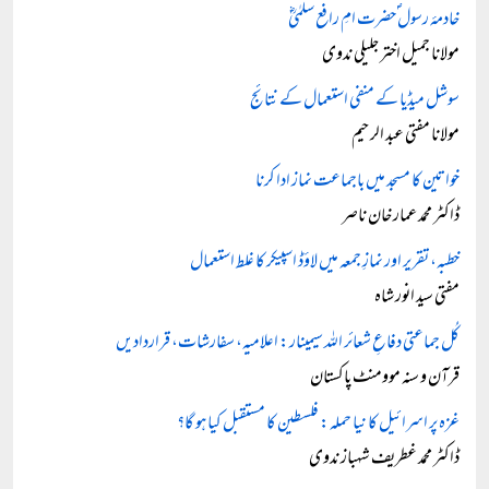
خادمۂ رسول ؐحضرت امِ رافع سلمٰیؓ
مولانا جمیل اختر جلیلی ندوی
سوشل میڈیا کے منفی استعمال کے نتائج
مولانا مفتی عبد الرحیم
خواتین کا مسجد میں باجماعت نماز ادا کرنا
ڈاکٹر محمد عمار خان ناصر
خطبہ، تقریر اور نمازِ جمعہ میں لاؤڈ اسپیکر کا غلط استعمال
مفتی سید انور شاہ
کُل جماعتی دفاعِ شعائر اللہ سیمینار: اعلامیہ، سفارشات، قراردادیں
قرآن و سنہ موومنٹ پاکستان
غزہ پر اسرائیل کا نیا حملہ: فلسطین کا مستقبل کیا ہو گا؟
ڈاکٹر محمد غطریف شہباز ندوی