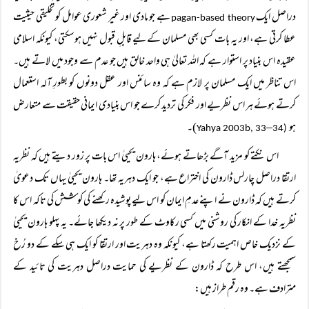
دراصل ایک
ہے جو مادی اور غیر شعوری عوامل کو تخلیقی حیثیت
pagan-based theory
عطا کرتی ہے، اور یہ بات کسی بھی مسلمان کے لیے قابلِ قبول نہیں ہوسکتی، کیونکہ اسلامی
عقیدہ اس بنیاد پر استوار ہے کہ اللہ تعالیٰ ہی واحد خالق ہیں جو عدم سے وجود میں لاتے ہیں۔
اس تناظر میں ایک مسلمان پر لازم ہے کہ وہ سائنس اور عقل دونوں کو بطورِ آلہ استعمال
کرتے ہوئے ہر اس نظریے اور فکر کی تردید کرے جو اس بنیادی ایمانی حقیقت سے متعارض
ہو
)۔
–
Yahya 2003b, 33
34
(
اس نکتے کو مزید آگے بڑھاتے ہوئے، ہارون یحییٰ اس بات پر زور دیتے ہیں کہ نظریہ
ارتقا دراصل چارلس ڈارون کی اختراع ہے، جو ایک دہریہ تھا۔ ہارون یحییٰ یہاں تک دعویٰ
کرتے ہیں کہ ڈارون نے اپنے عدمِ ایمان کو اس لیے پوشیدہ رکھنے کی کوشش کی تاکہ اس کا
نظریہ خدا کے انکار کی روشنی میں کسی رکاوٹ کے طور پر نہ دیکھا جائے۔ یہ پہلو ہارون یحییٰ
کے نزدیک خاص اہمیت رکھتا ہے، کیونکہ وہ دہریت اور ارتقا کو ایک ہی سکے کے دو رُخ
سمجھتے ہیں، اس طرح کہ ڈارون کے نظریے کی حمایت دراصل دہریت کی تائید کے
مترادف ہے۔ وہ رقم طراز ہیں: