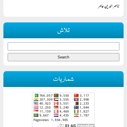
ناصر الدین عامر
تلاش
شماریات