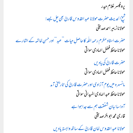
پروفیسر غلام حیدر
شیخ الحدیث حضرت مولانا عبد القدوس قارنؒ بھی چل بسے!
مولانا زبیر احمد صدیقی
حضرت استاد مکرم رحمہ اللّٰہ کا حاصلِ حیات ’’عبد‘‘ اور حسنِ خاتمہ کے اشارے
مولانا حافظ فضل الہادی سواتی
حضرت قارنؒ کی یادیں
مولانا حافظ فضل الہادی سواتی
مانسہرہ میں یوم آزادی اور حضرت قارنؒ کی تاریخی آمد
مولانا حافظ عبد الہادی المیدانی سواتی
آہ! سائبانِ شفقت ہم سے جدا ہوا ہے
قاری محمد ابوبکر صدیقی
مولانا عبد القدوس خان قارنؒ کے ساتھ وابستہ یادیں