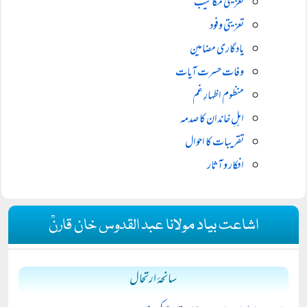
تعزیتی مکاتیب
تعزیتی وفود
یادگاری مضامین
وفات حسرت آیات
منظوم اظہارِ غم
اہلِ خاندان کا صدمہ
تقریبات کا احوال
افکار و آثار
اشاعت بیاد مولانا عبد القدوس خان قارنؒ
سانحۂ ارتحال