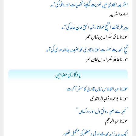
الشریعہ اکادمی میں تعزیت کیلئے شخصیات اور وفود کی آمد
ادارہ الشریعہ
پیر طریقت الشیخ مولانا رشید الحق خان عابد کی آمد
مولانا حافظ نصر الدین خان عمر
شیخ الحدیث حضرت مولانا قاری محمد حنیف جالندھری کی آمد
مولانا حافظ نصر الدین خان عمر
یادگاری مضامین
مولانا عبد القدوس خان قارنؒ کا سفرِ آخرت
مولانا ابوعمار زاہد الراشدی
’’تیرے بغیر رونقِ دل اور در کہاں‘‘
مولانا عبد الرحیم
ایک عابد زاہد محدث مربی و معلم کی مکمل تصویر