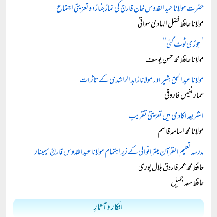
حضرت مولانا عبد القدوس خان قارنؒ کی نمازِ جنازہ و تعزیتی اجتماع
مولانا حافظ فضل الہادی سواتی
’’جوڑی ٹوٹ گئی‘‘
مولانا حافظ محمد حسن یوسف
مولانا عبد الحق بشیر اور مولانا زاہد الراشدی کے تاثرات
عمار نفیس فاروقی
الشریعہ اکادمی میں تعزیتی تقریب
مولانا محمد اسامہ قاسم
مدرسہ تعلیم القرآن میترانوالی کے زیر اہتمام مولانا عبدالقدوس قارنؒ سیمینار
حافظ محمد عمرفاروق بلال پوری
حافظ سعد جمیل
افکار و آثارِ