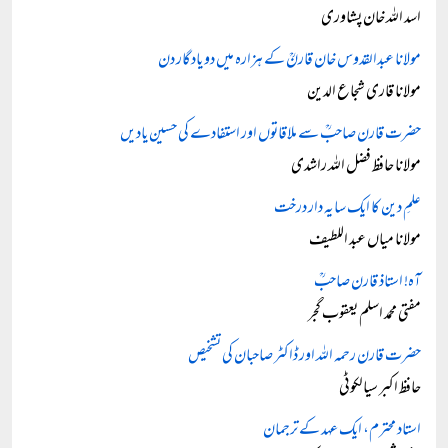
اسد اللہ خان پشاوری
مولانا عبدالقدوس خان قارنؒ کے ہزارہ میں دو یادگار دن
مولانا قاری شجاع الدین
حضرت قارن صاحبؒ سے ملاقاتوں اور استفادے کی حسین یادیں
مولانا حافظ فضل اللہ راشدی
علمِ دین کا ایک سایہ دار درخت
مولانا میاں عبد اللطیف
آہ! استاذ قارن صاحبؒ
مفتی محمد اسلم یعقوب گجر
حضرت قارن رحمہ اللہ اور ڈاکٹر صاحبان کی تشخیص
حافظ اکبر سیالکوٹی
استاد محترم، ایک عہد کے ترجمان