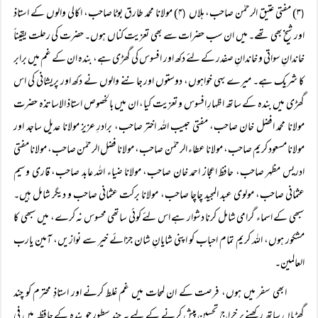
۳) مفتی عتیق الرحمٰن صاحب، ہلاں
۴) مولانا محمد طارق بوٹا صاحب، اکالی والوں کے استاذ
(
(
اور شیخ بھی تھے۔ میں ان سب حضرات سے بھی تعزیت کناں ہوں۔ حضرت کی رحلت یقیناً
خاندانِ سواتی و خاندانِ صفدر کے لئے دکھ اور افسوس کی گھڑی ہے، بندہ ان کے غم میں برابر
کا شریک ہے۔ میرے بہی خواہوں، دوستوں اور جاننے والوں نے دکھ اور پریشانی کی اس
گھڑی میں بندہ کے ساتھ اظہارِ افسوس و تعزیت کیا، ان میں بالخصوص استاذ الاساتذہ حضرت
مولانا محمد افضل خان صاحب، مفتی حبیب اللہ اختر صاحب، برادرِ عزیز مولانا عدیل ساجد اور
مولانا مسعود کریم صاحب، مولانا عطاء الرحمٰن صاحب، مولانا فضل الرحمٰن صاحب، مولانا مفتی
ادریس مظہر صاحب، حافظ اعجاز احمد خان صاحب، مولانا ضیاء اللہ عابد صاحب، قاری وسیم
عثمانی صاحب، مولوی عبد المجید چاچا صاحب، مولانا برکت عثمانی صاحب و دیگر شامل ہیں۔
سبھی کے اسماء گرامی شامل کرنا دشوار ہے اس لئے کوئی ساتھی محسوس نہ کرے، میں سبھی کا
مشکور ہوں، اللہ کریم تمام احباب کو اپنی شایانِ شان جزائے خیر سے نوازیں، آمین یارب
العالمین۔
ابھی سفر میں ہوں، فرصت کے ان لمحات میں غم غلط کرنے اور استاذِ محترم کو چند
گھڑیاں ساتھ رکھنے پر خراجِ تحسین پیش کرنے کے لیے یہ چند سطور جو بندہ کے حافظہ میں فی