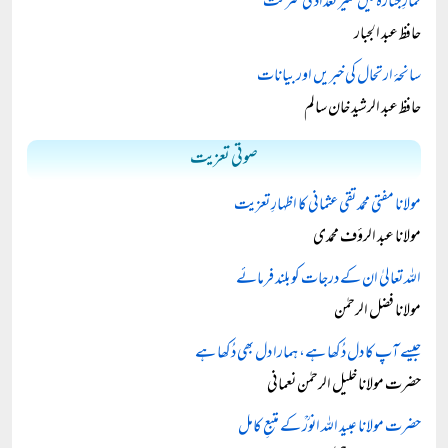
نمازِ جنازہ میں کثیر تعداد کی شرکت
حافظ عبد الجبار
سانحۂ ارتحال کی خبریں اور بیانات
حافظ عبد الرشید خان سالم
صوتی تعزیت
مولانا مفتی محمد تقی عثمانی کا اظہارِ تعزیت
مولانا عبد الرؤف محمدی
اللہ تعالیٰ ان کے درجات کو بلند فرمائے
مولانا فضل الرحمٰن
جیسے آپ کا دل دُکھا ہے، ہمارا دل بھی دُکھا ہے
حضرت مولانا خلیل الرحمٰن نعمانی
حضرت مولانا عبید اللہ انورؒ کے متبعِ کامل