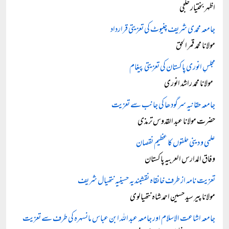
اظہر بختیار خلجی
جامعہ محمدی شریف چنیوٹ کی تعزیتی قرارداد
مولانا محمد قمر الحق
مجلسِ انوری پاکستان کی تعزیتی پیغام
مولانا محمد راشد انوری
جامعہ حقانیہ سرگودھا کی جانب سے تعزیت
حضرت مولانا عبد القدوس ترمذی
علمی و دینی حلقوں کا عظیم نقصان
وفاق المدارس العربیہ پاکستان
تعزیت نامہ از طرف خانقاہ نقشبندیہ حسینیہ نتھیال شریف
مولانا پیر سید حسین احمد شاہ نتھیالوی
جامعہ اشاعت الاسلام اور جامعہ عبد اللہ ابن عباس مانسہرہ کی طرف سے تعزیت