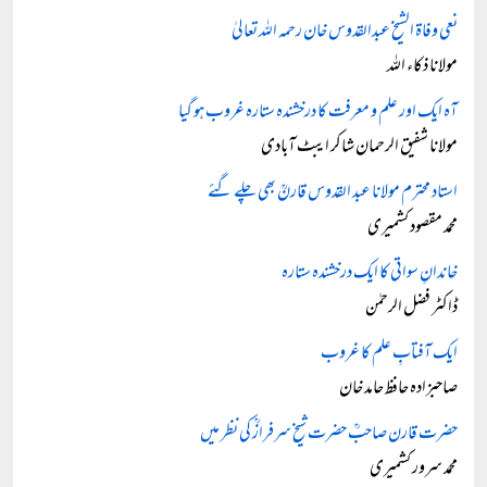
نعی وفاۃ الشیخ عبدالقدوس خان رحمہ اللہ تعالیٰ
مولانا ذکاء اللہ
آہ ایک اور علم و معرفت کا درخشندہ ستارہ غروب ہو گیا
مولانا شفیق الرحمان شاکر ایبٹ آبادی
استاد محترم مولانا عبد القدوس قارنؒ بھی چلے گئے
محمد مقصود کشمیری
خاندانِ سواتی کا ایک درخشندہ ستارہ
ڈاکٹر فضل الرحمٰن
ایک آفتابِ علم کا غروب
صاحبزادہ حافظ حامد خان
حضرت قارن صاحبؒ حضرت شیخ سرفرازؒ کی نظر میں
محمد سرور کشمیری