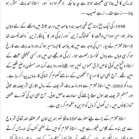
تدریس کا مل جانا ہی غنیمت ہوتا ہے چہ جائیکہ ’’ناظمِ ادارہ‘‘ اور ’’استاذ الحدیث‘‘ مقرر ہو
جانا — زہے مقدر، زہے نصیب —
ء کی ایک یخ بستہ صبح تھی جب بندہ جامعہ میں درجہ ثالثہ میں داخلے کے لئے وہاں
1998
حاضر ہوا، میرا وہ اس وقت کا ’’خوفناک ترین‘‘ اور زندگی بھر کا ’’یادگار ترین‘‘ داخلہ ٹیسٹ تھا
جو استاذِ محترم نے لیا۔ اس کی وجہ سے میں پھر جامعہ کا ایسا اسیر ہوا کہ دورۂ حدیث سے فارغ
ہو کر ہی وہاں سے بادلِ نخواستہ رخصت ہوا۔ زندگی بھر مجھے ان میں اور کسی تبلیغی سلسلے کے
استاذ و شیخ میں کوئی خاص فرق محسوس نہیں ہوا، یقیناً وہ روایتِ کہنہ اور مسنون وضع قطع کے
امین تھے۔ آج بھی ان کا سراپا آنکھوں کے سامنے گھوم کر نمناکی کا ساماں پیدا کر رہا ہے۔
بندہ کو
ء میں استاذِ محترم سے دورۂ حدیث شریف کے سال بخاری شریف جلد ثانی
2003
اور مسلم شریف جلد اول سبقاً پڑھنے کی سعادت حاصل ہوئی۔ آج بھی ان کی کٹورے جیسی
آواز کانوں میں رس گھول کر دل کو حزین و مغموم کر رہی ہے۔
استاذِ محترم کے بڑے بیٹے حضرت مولانا حافظ نصر الدین خان عمر حفظہ اللہ تعالیٰ شروع
سے ہی بندہ کے کلاس فیلو رہے ہیں۔ استاذِ محترم کو میں نے منتہی کتب کی تدریس کرتے