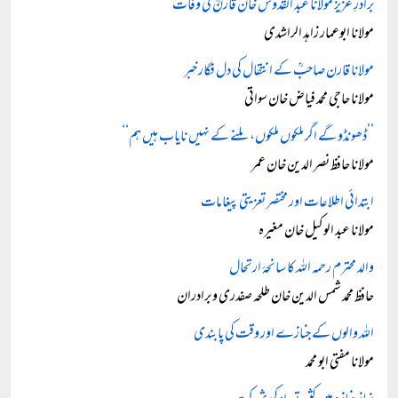
برادرِ عزیز مولانا عبد القدوس خان قارنؒ کی وفات
مولانا ابوعمار زاہد الراشدی
مولانا قارن صاحبؒ کے انتقال کی دل فگار خبر
مولانا حاجی محمد فیاض خان سواتی
’’ڈھونڈو گے اگر ملکوں ملکوں، ملنے کے نہیں نایاب ہیں ہم‘‘
مولانا حافظ نصر الدین خان عمر
ابتدائی اطلاعات اور مختصر تعزیتی پیغامات
مولانا عبد الوکیل خان مغیرہ
والد محترم رحمہ اللہ کا سانحۂ ارتحال
حافظ محمد شمس الدین خان طلحہ صفدری و برادران
اللہ والوں کے جنازے اور وقت کی پابندی
مولانا مفتی ابو محمد