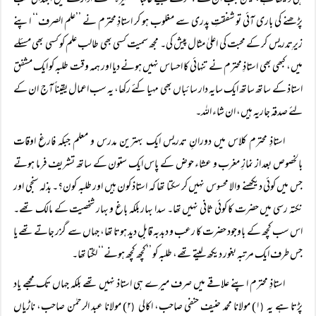
ہی دیکھا ہے، لیکن جب ان کے چھوٹے بیٹے غالباً ’’مغیرہ‘‘ کے ادارے میں ابتدائی کتب
پڑھنے کی باری آئی تو شفقتِ پدری سے مغلوب ہو کر استاذِ محترم نے ’’علم الصرف‘‘ اپنے
زیرِتدریس کر کے محبت کی اعلیٰ مثال پیش کی۔ مجھ سمیت کسی بھی طالب علم کو کسی بھی مسئلے
میں، کبھی بھی استاذِ محترم نے تنہائی کا احساس نہیں ہونے دیا اور ہمہ وقت طلبہ کو ایک مشفق
استاذ کے ساتھ ساتھ ایک سایہ دار سائباں بھی مہیا کئے رکھا، یہ سب اعمال یقیناً آج ان کے
لئے صدقہ جاریہ ہیں، ان شاء اللہ۔
استاذِ محترم کلاس میں دورانِ تدریس ایک بہترین مدرس و معلم جبکہ فارغ اوقات
بالخصوص بعد از نمازِ مغرب و عشاء حوض کے پاس ایک ستون کے ساتھ تشریف فرما ہوتے
جس میں کوئی دیکھنے والا محسوس نہیں کر سکتا تھا کہ استاذ کون ہیں اور طلبہ کون؟۔ بذلہ سنجی اور
نکتہ رسی میں حضرت کا کوئی ثانی نہیں تھا۔ سدا بہار بلکہ باغ و بہار شخصیت کے مالک تھے۔
اس سب کچھ کے باوجود حضرت کا رعب و دبدبہ قابلِ دید ہوتا تھا، جہاں سے گزر جاتے تھے یا
جس طرف ایک مرتبہ بغور دیکھ لیتے تھے، طلبہ کو ’’کچھ کچھ ہونے‘‘ لگتا تھا۔
استاذِ محترم اپنے علاقے میں صرف میرے ہی استاذ نہیں تھے بلکہ جہاں تک مجھے یاد
پڑتا ہے یہ
۱) مولانا محمد حنیف حنفی صاحب، اکالی
۲) مولانا عبد الرحمٰن صاحب، ناڑیاں
(
(