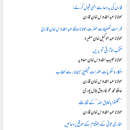
قارن کی یہ دعا ہے الٰہی قبول کر لے!
مولانا عبد القدوس خان قارن
فہرست تصنیفات حضرت مولانا حافظ عبدالقدوس خان قارنؒ
مولانا عبد الوکیل خان مغیرہ
منتخب تاثراتی تحریریں
مولانا حبیب القدوس خان معاویہ
افکار و نظریات حضرات شیخینؒ سیمینار سے خطاب
مولانا عبد القدوس خان قارن
حافظ محمد عمرفاروق بلال پوری
’’تخلقوا باخلاق اللہ‘‘ کے تقاضے
مولانا عبد القدوس خان قارن
بخاری ثانی کے اختتام کے موقع پر دعائیں