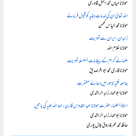
مولانا میاں محمد اجمل قادری
اللہ تعالیٰ ان کی خدماتِ دینیہ کو قبول فرمائے
مولانا محمد الیاس گھمن
زاہدان، ایران سے تعزیت
مولانا غلام اللہ
علمائے کرام کے پیغامات بسلسلۂ تعزیت
مولانا قاری محمد ابوبکر صدیق
جامعہ فتحیہ لاہور میں دعائے مغفرت
مولانا ابوعمار زاہد الراشدی
استاذ العلماء حضرت مولانا عبد القدوس قارن رحمۃ اللہ علیہ کی باتیں
مولانا ابوعمار زاہد الراشدی
حافظ محمد عمرفاروق بلال پوری