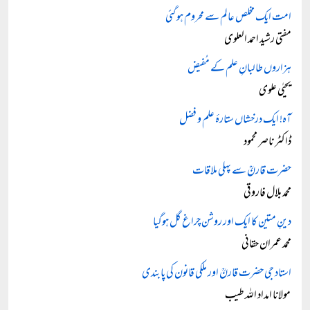
امت ایک مخلص عالم سے محروم ہو گئی
مفتی رشید احمد العلوی
ہزاروں طالبانِ علم کے مُفیض
یحیٰی علوی
آہ! ایک درخشاں ستارۂ علم و فضل
ڈاکٹر ناصر محمود
حضرت قارنؒ سے پہلی ملاقات
محمد بلال فاروقی
دینِ متین کا ایک اور روشن چراغ گل ہوگیا
محمد عمران حقانی
استاد جی حضرت قارنؒ اور ملکی قانون کی پابندی
مولانا امداد اللہ طیب