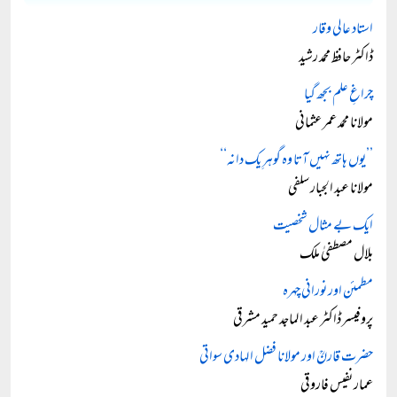
استاد عالی وقار
ڈاکٹر حافظ محمد رشید
چراغِ علم بجھ گیا
مولانا محمد عمر عثمانی
’’یوں ہاتھ نہیں آتا وہ گوہرِ یک دانہ‘‘
مولانا عبد الجبار سلفی
ایک بے مثال شخصیت
بلال مصطفیٰ ملک
مطمئن اور نورانی چہرہ
پروفیسر ڈاکٹر عبد الماجد حمید مشرقی
حضرت قارنؒ اور مولانا فضل الہادی سواتی
عمار نفیس فاروقی