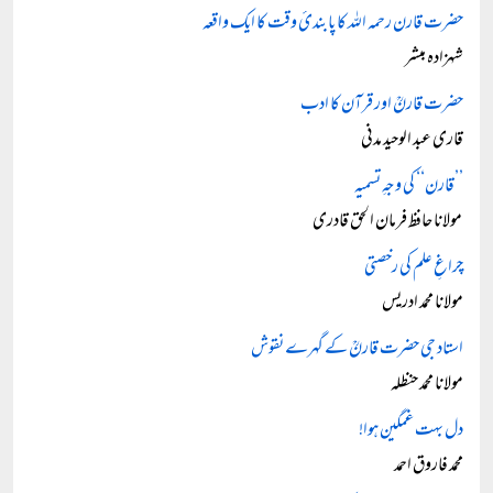
حضرت قارن رحمہ اللہ کا پابندئ وقت کا ایک واقعہ
شہزادہ مبشر
حضرت قارنؒ اور قرآن کا ادب
قاری عبد الوحید مدنی
’’قارن‘‘ کی وجہِ تسمیہ
مولانا حافظ فرمان الحق قادری
چراغِ علم کی رخصتی
مولانا محمد ادریس
استاد جی حضرت قارنؒ کے گہرے نقوش
مولانا محمد حنظلہ
دل بہت غمگین ہوا!
محمد فاروق احمد