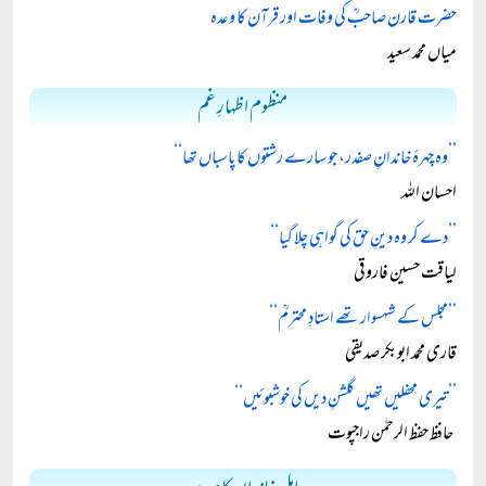
حضرت قارن صاحبؒ کی وفات اور قرآن کا وعدہ
میاں محمد سعید
منظوم اظہارِ غم
’’وہ چہرۂ خاندانِ صفدر، جو سارے رشتوں کا پاسباں تھا‘‘
احسان اللہ
’’دے کر وہ دینِ حق کی گواہی چلا گیا‘‘
لیاقت حسین فاروقی
’’مجلس کے شہسوار تھے استادِ محترمؒ‘‘
قاری محمد ابوبکر صدیقی
’’تیری محفلیں تھیں گلشنِ دیں کی خوشبوئیں‘‘
حافظ حفظ الرحمٰن راجپوت