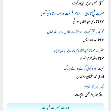
مفتی شمس الدین ایڈووکیٹ
حضرت شیخ قارنؒ — امام اہلسنت نور اللہ مرقدہ کی تصویر
مولانا قاری عبد القدیر سواتی
تحریک ختمِ نبوت اور حضرت قارن رحمہ اللہ تعالیٰ
مولانا عبد اللہ انیس
حضرت مولانا عبد القدوس قارنؒ: چند یادیں
مولانا حافظ خرم شہزاد
محبت اور دلجوئی کرنے والے بزرگ
قاری محمد عثمان رمضان
ایک عہد کا اختتام
حافظ حفظ الرحمٰن راجپوت
وفات حسرت آیات