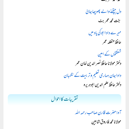
محمد احمد عمر بٹ
دل جیتنے والے پھوپھا جانؒ
بنت محمد عمر بٹ
میرے دادا ابو کی یاد میں
حافظ حنظلہ عمر
شفقتوں کے امین
دختر مولانا حافظ نصر الدین خان عمر
دادا جان ہماری تعلیم و تربیت کے نگہبان
دختر حافظ علم الدین ابوہریرہ
تقریبات کا احوال
آہ! حضرت قارن صاحب رحمہ اللہ
مولانا محمد فاروق شاہین