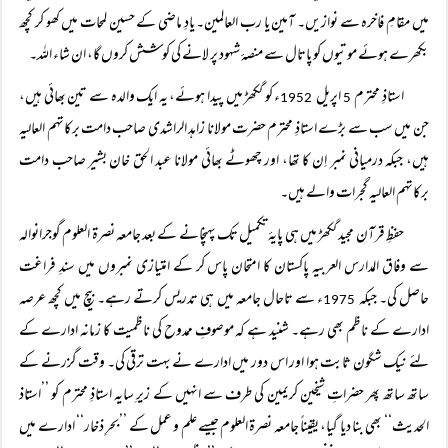
میں مقامِ فاخرہ سے نوازیں۔ آمین یا رب العالمین۔ یادِ ماضی کے حسین لمحات میں کھو کر کچھ
بکھرے ہوئے موتیوں کو پاتال سے منصۂ شہود پر لانے کی کوشش کروں گا، ان شاء اللہ۔
استاذِ محترم
اپریل
ء کو گکھڑ میں پیدا ہوئے، یہ ایک والدہ سے تین بھائی ہیں،
1952
5
جن میں سب سے بڑے استاذِ محترم حضرت مولانا زاہد الراشدی صاحب دامت برکاتہم العالیہ
ہیں، جبکہ درمیانی نمبر اِن کا تھا، اور چھوٹے بھائی مولانا عبد الحق خان بشیر صاحب دامت
برکاتہم العالیہ گجرات والے ہیں۔
حفظِ قرآن مجید گکھڑ میں ہی پایۂ تکمیل تک پہنچانے کے بعد جامعہ نصرۃ العلوم گوجرانوالہ
سے وفاق المدارس العربیہ پاکستان کا امتحان پاس کر کے امتیازی نمبروں میں سندِ فراغت
حاصل کی۔ جبکہ
ء سے تاحال جامعہ میں ہی تدریس کرتے رہے۔ بیچ میں کچھ عرصہ
1975
ادارے کے ناظم بھی رہے۔ شنید ہے کہ موصوفِ ممدوح کی ناظمیت کا زمانہ ادارے کے
لئے نیک شگون ثابت ہوا اور اس دور میں ادارے نے بہت ترقی کی۔ وقت گزرنے کے
ساتھ ساتھ پھر حضراتِ شیخین کریمین کی طرف سے انہیں کے زیرِ سایہ استاذِ محترم کو ’’استاذ
الحدیث‘‘ بھی بنا دیا گیا، یقیناً جامعہ نصرۃ العلوم جیسے علم و عمل کے ’’بحرِ ذخار‘‘ ادارے میں