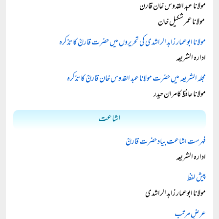
مولانا عبد القدوس خان قارن
مولانا عمر شکیل خان
مولانا ابوعمار زاہد الراشدی کی تحریروں میں حضرت قارنؒ کا تذکرہ
ادارہ الشریعہ
مجلہ الشریعہ میں حضرت مولانا عبد القدوس خان قارنؒ کا تذکرہ
مولانا حافظ کامران حیدر
اشاعت
فہرست اشاعت بیاد حضرت قارنؒ
ادارہ الشریعہ
پیش لفظ
مولانا ابوعمار زاہد الراشدی
عرضِ مرتب