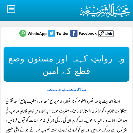
وہ روایتِ کہنہ اور مسنون وضع
قطع کے امین
مولانا محمد نوید ساجد
استاذ الحدیث جامعہ نصرۃ العلوم گوجرانوالہ، امام جامع مسجد نور، خطیب جامع مسجد تقویٰ
سیٹلائٹ ٹاؤن، گوجرانوالہ، استاذ الاساتذہ، حضرت مولانا عبد القدوس خان قارن صاحب فی
ذمۃ اللہ، انا للہ وانا الیہ راجعون۔ اللہ کریم ان کی زندگی بھر کی تمام حسنات کو قبول فرمائیں،
لغزشوں سے درگزر فرمائیں اور ان کو کروٹ کروٹ جنت نصیب فرماتے ہوئے اعلیٰ علیین