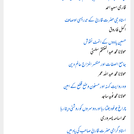
قاری سعید احمد
استاد جی حضرت قارنؒ کے تدریسی اوصاف
اکمل فاروق
حسین یادوں کے انمٹ نقوش
مولانا محمد عبد المنتقم سلہٹی
جامع الصفات اور منکسر المزاج عالمِ دین
مولانا محمد عبد اللہ عمر
وہ روایتِ کہنہ اور مسنون وضع قطع کے امین
مولانا محمد نوید ساجد
چراغ جو خود جلتا رہا اور دوسروں کو روشنی دیتا رہا
محمد اسامہ پسروری
استادِ گرامی حضرت قارنؒ صاحب کی یاد میں