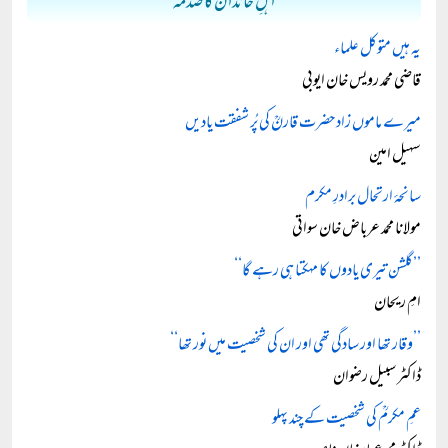
اہلِ خاندان کا صدمہ
یہ ہیں متوکل علماء
قاضی محمد رویس خان ایوبی
میرے ماموں زاد حضرت قارنؒ کی پُر شفقت یادیں
سہیل امین
سانحۂ ارتحال برادرِ مکرم
مولانا محمد عرباض خان سواتی
’’گلشن تیری یادوں کا مہکتا ہی رہے گا‘‘
امِ ریحان
’’وقار تھا اور سادگی تھی اور ان کی شخصیت میں نور تھا‘‘
ڈاکٹر سبیل رضوان
عمِ مکرمؒ کی شخصیت کے چند پہلو