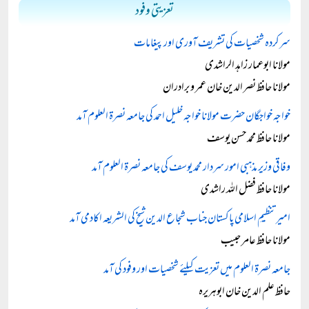
تعزیتی وفود
سرکردہ شخصیات کی تشریف آوری اور پیغامات
مولانا ابوعمار زاہد الراشدی
مولانا حافظ نصر الدین خان عمر و برادران
خواجہ خواجگان حضرت مولانا خواجہ خلیل احمد کی جامعہ نصرۃ العلوم آمد
مولانا حافظ محمد حسن یوسف
وفاقی وزیر مذہبی امور سردار محمد یوسف کی جامعہ نصرۃ العلوم آمد
مولانا حافظ فضل اللہ راشدی
امیرتنظیمِ اسلامی پاکستان جناب شجاع الدین شیخ کی الشریعہ اکادمی آمد
مولانا حافظ عامر حبیب
جامعہ نصرۃ العلوم میں تعزیت کیلئے شخصیات اور وفود کی آمد
حافظ علم الدین خان ابوہریرہ