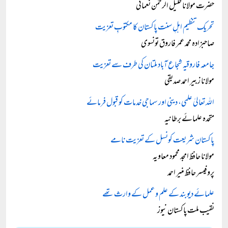
حضرت مولانا خلیل الرحمٰن نعمانی
تحریک تنظیم اہلِ سنت پاکستان کا مکتوبِ تعزیت
صاحبزادہ محمد عمر فاروق تونسوی
جامعہ فاروقیہ شجاع آباد ملتان کی طرف سے تعزیت
مولانا زبیر احمد صدیقی
اللہ تعالیٰ علمی، دینی اور سماجی خدمات کو قبول فرمائے
متحدہ علمائے برطانیہ
پاکستان شریعت کونسل کے تعزیت نامے
مولانا حافظ امجد محمود معاویہ
پروفیسر حافظ منیر احمد
علمائے دیوبند کے علم و عمل کے وارث تھے
نقیب ملت پاکستان نیوز