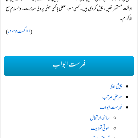
الوقت مستحضر تھیں، پیش کر دی ہیں۔ کسی سہو، غلطی یا کمی بیشی پر دلی معذرت۔ والسلام مع
الاکرام۔
(
۱۹ اگست ۲۰۲۵ء
)
فہرست ابواب
پیش لفظ
عرضِ مرتب
فہرست ابواب
سانحۂ ارتحال
صوتی تعزیت