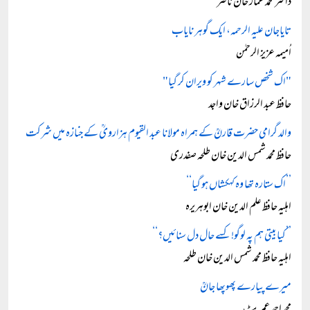
ڈاکٹر محمد عمار خان ناصر
تایاجان علیہ الرحمہ، ایک گوہر نایاب
اُمیمہ عزیز الرحمٰن
"اک شخص سارے شہر کو ویران کر گیا"
حافظ عبد الرزاق خان واجد
والد گرامی حضرت قارنؒ کے ہمراہ مولانا عبد القیوم ہزارویؒ کے جنازہ میں شرکت
حافظ محمد شمس الدین خان طلحہ صفدری
’’اک ستارہ تھا وہ کہکشاں ہو گیا‘‘
اہلیہ حافظ علم الدین خان ابوہریرہ
’’کیا بیتی ہم پہ لوگو! کسے حال دل سنائیں؟‘‘
اہلیہ حافظ محمد شمس الدین خان طلحہ
میرے پیارے پھوپھا جانؒ