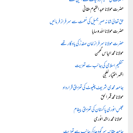
اسلاف کی عظیم روایات کے امین تھے
حضرت مولانا عبد القیوم حقانی
حق تعالیٰ شانہ صبرِ جمیل کی نعمت سے سرفراز فرمائیں
حضرت مولانا اللہ وسایا
حضرت مولانا سرفراز خان صفدرؒ کی یادگار تھے
مولانا محمد الیاس گھمن
تنظیمِ اسلامی کی جانب سے تعزیت
اظہر بختیار خلجی
جامعہ محمدی شریف چنیوٹ کی تعزیتی قرارداد
مولانا محمد قمر الحق
مجلسِ انوری پاکستان کی تعزیتی پیغام
مولانا محمد راشد انوری
جامعہ حقانیہ سرگودھا کی جانب سے تعزیت