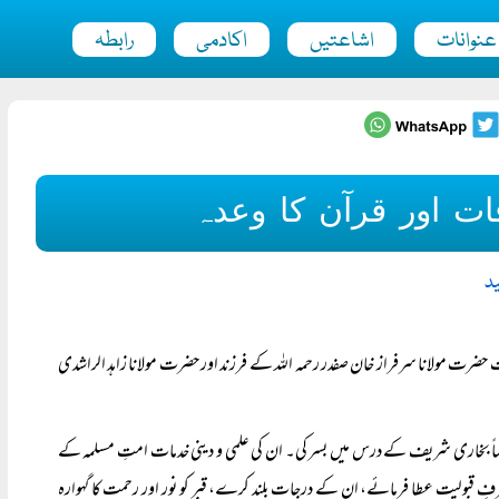
عنوانات
اشاعتیں
اکادمی
رابطہ
 اور قرآن کا وعدہ
د
حضرت مولانا سرفراز خان صفدر رحمہ اللہ کے فرزند اور حضرت مولانا زاہد الراشدی
صاً بخاری شریف کے درس میں بسر کی۔ ان کی علمی و دینی خدمات امتِ مسلمہ کے
 شرفِ قبولیت عطا فرمائے، ان کے درجات بلند کرے، قبر کو نور اور رحمت کا گہوارہ