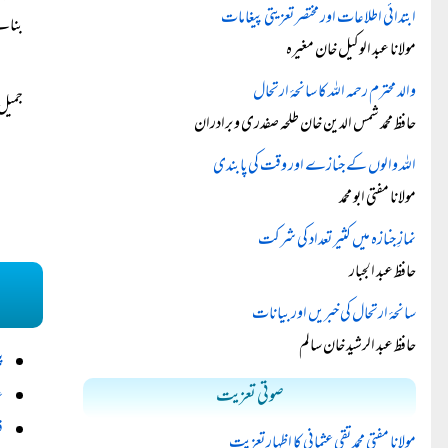
ابتدائی اطلاعات اور مختصر تعزیتی پیغامات
بنائے
مولانا عبد الوکیل خان مغیرہ
والد محترم رحمہ اللہ کا سانحۂ ارتحال
جمیل 
حافظ محمد شمس الدین خان طلحہ صفدری و برادران
اللہ والوں کے جنازے اور وقت کی پابندی
مولانا مفتی ابو محمد
نمازِ جنازہ میں کثیر تعداد کی شرکت
حافظ عبد الجبار
سانحۂ ارتحال کی خبریں اور بیانات
حافظ عبد الرشید خان سالم
پ
صوتی تعزیت
ع
ف
مولانا مفتی محمد تقی عثمانی کا اظہارِ تعزیت