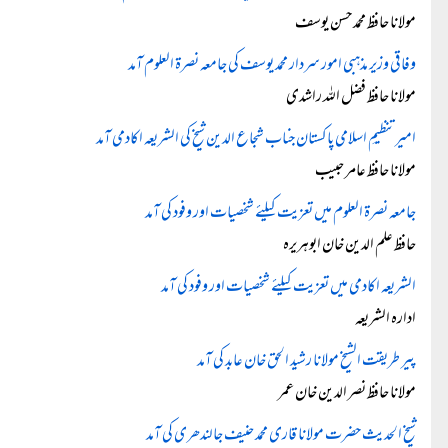
مولانا حافظ محمد حسن یوسف
وفاقی وزیر مذہبی امور سردار محمد یوسف کی جامعہ نصرۃ العلوم آمد
مولانا حافظ فضل اللہ راشدی
امیرتنظیمِ اسلامی پاکستان جناب شجاع الدین شیخ کی الشریعہ اکادمی آمد
مولانا حافظ عامر حبیب
جامعہ نصرۃ العلوم میں تعزیت کیلئے شخصیات اور وفود کی آمد
حافظ علم الدین خان ابوہریرہ
الشریعہ اکادمی میں تعزیت کیلئے شخصیات اور وفود کی آمد
ادارہ الشریعہ
پیر طریقت الشیخ مولانا رشید الحق خان عابد کی آمد
مولانا حافظ نصر الدین خان عمر
شیخ الحدیث حضرت مولانا قاری محمد حنیف جالندھری کی آمد