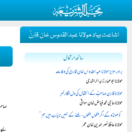
اشاعت بیاد مولانا عبد القدوس خان قارنؒ
سانحۂ ارتحال
برادرِ عزیز مولانا عبد القدوس خان قارنؒ کی وفات
مولانا ابوعمار زاہد الراشدی
مولانا قارن صاحبؒ کے انتقال کی دل فگار خبر
مولانا حاجی محمد فیاض خان سواتی
صاحب 
’’ڈھونڈو گے اگر ملکوں ملکوں، ملنے کے نہیں نایاب ہیں ہم‘‘
مولانا حافظ نصر الدین خان عمر
لیے ا