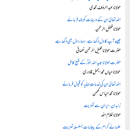
مولانا عبد الرؤف محمدی
اللہ تعالیٰ ان کے درجات کو بلند فرمائے
مولانا فضل الرحمٰن
جیسے آپ کا دل دُکھا ہے، ہمارا دل بھی دُکھا ہے
حضرت مولانا خلیل الرحمٰن نعمانی
حضرت مولانا عبید اللہ انورؒ کے متبعِ کامل
مولانا میاں محمد اجمل قادری
اللہ تعالیٰ ان کی خدماتِ دینیہ کو قبول فرمائے
مولانا محمد الیاس گھمن
زاہدان، ایران سے تعزیت
مولانا غلام اللہ
علمائے کرام کے پیغامات بسلسلۂ تعزیت