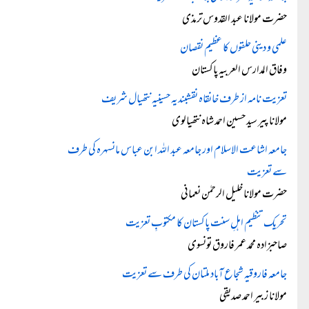
حضرت مولانا عبد القدوس ترمذی
علمی و دینی حلقوں کا عظیم نقصان
وفاق المدارس العربیہ پاکستان
تعزیت نامہ از طرف خانقاہ نقشبندیہ حسینیہ نتھیال شریف
مولانا پیر سید حسین احمد شاہ نتھیالوی
جامعہ اشاعت الاسلام اور جامعہ عبد اللہ ابن عباس مانسہرہ کی طرف
سے تعزیت
حضرت مولانا خلیل الرحمٰن نعمانی
تحریک تنظیم اہلِ سنت پاکستان کا مکتوبِ تعزیت
صاحبزادہ محمد عمر فاروق تونسوی
جامعہ فاروقیہ شجاع آباد ملتان کی طرف سے تعزیت
مولانا زبیر احمد صدیقی