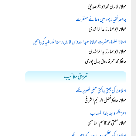
مولانا قاری محمد ابوبکر صدیق
جامعہ فتحیہ لاہور میں دعائے مغفرت
مولانا ابوعمار زاہد الراشدی
استاذ العلماء حضرت مولانا عبد القدوس قارن رحمۃ اللہ علیہ کی باتیں
مولانا ابوعمار زاہد الراشدی
حافظ محمد عمرفاروق بلال پوری
تعزیتی مکاتیب
اسلاف کی جیتی جاگتی عملی تصویر تھے
مولانا حافظ فضل الرحیم اشرفی
اعزيكم واهله بهٰذا المصاب
مولانا مفتی محمد قاسم القاسمی