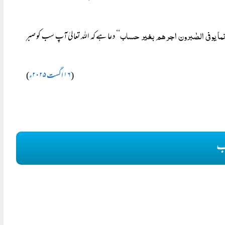
نما یوفی الصٰبرون اجرھم بغیر حساب
‘‘ دعا ہے کہ اللہ تعالیٰ آپ سب کو صبرِ
(
۱۶ اگست ۲۰۲۵ء
)
ب