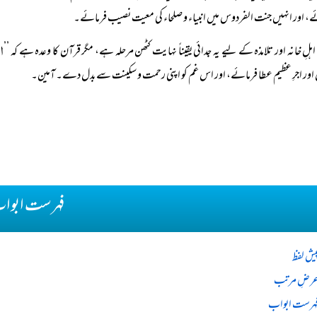
، اور انہیں جنت الفردوس میں انبیاء و صلحاء کی معیت نصیب فرمائے۔
ا
اہلِ خانہ اور تلامذہ کے لیے یہ جدائی یقیناً نہایت کٹھن مرحلہ ہے، مگر قرآن کا وعدہ ہے کہ ’’
اور اجرِ عظیم عطا فرمائے، اور اس غم کو اپنی رحمت و سکینت سے بدل دے۔ آمین۔
فہرست ابوا
یش لفظ
رضِ مرتب
ہرست ابواب