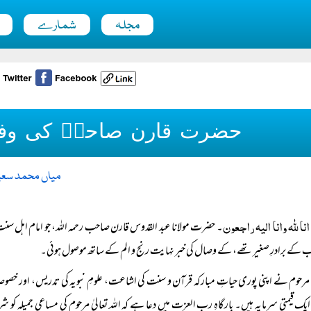
مجلہ
شمارے
حضرت قارن صاحبؒ کی وفات
میاں محمد سعی
انا للہ وانا الیہ راجعون
۔ حضرت مولانا عبد القدوس قارن صاحب رحمہ اللہ، جو امام اہل سنت 
کے برادرِ صغیر تھے، کے وصال کی خبر نہایت رنج و الم کے ساتھ موصول ہوئی۔
مرحوم نے اپنی پوری حیاتِ مبارکہ قرآن و سنت کی اشاعت، علومِ نبویہ کی تدریس، اور خصو
یک قیمتی سرمایہ ہیں۔ بارگاہِ رب العزت میں دعا ہے کہ اللہ تعالیٰ مرحوم کی مساعی جمیلہ کو