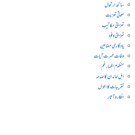
سانحۂ ارتحال
صوتی تعزیت
تعزیتی مکاتیب
تعزیتی وفود
یادگاری مضامین
وفات حسرت آیات
منظوم اظہارِ غم
اہلِ خاندان کا صدمہ
تقریبات کا احوال
افکار و آثار