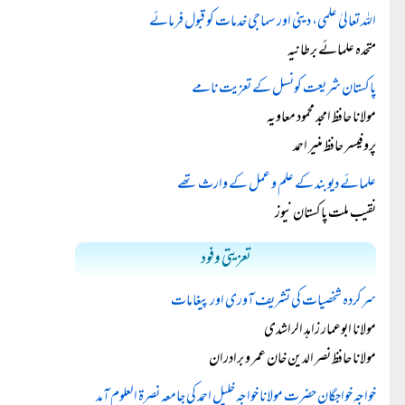
اللہ تعالیٰ علمی، دینی اور سماجی خدمات کو قبول فرمائے
متحدہ علمائے برطانیہ
پاکستان شریعت کونسل کے تعزیت نامے
مولانا حافظ امجد محمود معاویہ
پروفیسر حافظ منیر احمد
علمائے دیوبند کے علم و عمل کے وارث تھے
نقیب ملت پاکستان نیوز
تعزیتی وفود
سرکردہ شخصیات کی تشریف آوری اور پیغامات
مولانا ابوعمار زاہد الراشدی
مولانا حافظ نصر الدین خان عمر و برادران
خواجہ خواجگان حضرت مولانا خواجہ خلیل احمد کی جامعہ نصرۃ العلوم آمد