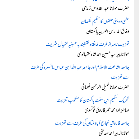
حضرت مولانا عبد القدوس ترمذی
علمی و دینی حلقوں کا عظیم نقصان
وفاق المدارس العربیہ پاکستان
تعزیت نامہ از طرف خانقاہ نقشبندیہ حسینیہ نتھیال شریف
مولانا پیر سید حسین احمد شاہ نتھیالوی
جامعہ اشاعت الاسلام اور جامعہ عبد اللہ ابن عباس مانسہرہ کی طرف
سے تعزیت
حضرت مولانا خلیل الرحمٰن نعمانی
تحریک تنظیم اہلِ سنت پاکستان کا مکتوبِ تعزیت
صاحبزادہ محمد عمر فاروق تونسوی
جامعہ فاروقیہ شجاع آباد ملتان کی طرف سے تعزیت
مولانا زبیر احمد صدیقی