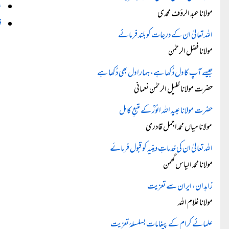
ع
مولانا عبد الرؤف محمدی
ف
اللہ تعالیٰ ان کے درجات کو بلند فرمائے
مولانا فضل الرحمٰن
جیسے آپ کا دل دُکھا ہے، ہمارا دل بھی دُکھا ہے
حضرت مولانا خلیل الرحمٰن نعمانی
حضرت مولانا عبید اللہ انورؒ کے متبعِ کامل
مولانا میاں محمد اجمل قادری
اللہ تعالیٰ ان کی خدماتِ دینیہ کو قبول فرمائے
مولانا محمد الیاس گھمن
زاہدان، ایران سے تعزیت
مولانا غلام اللہ
علمائے کرام کے پیغامات بسلسلۂ تعزیت