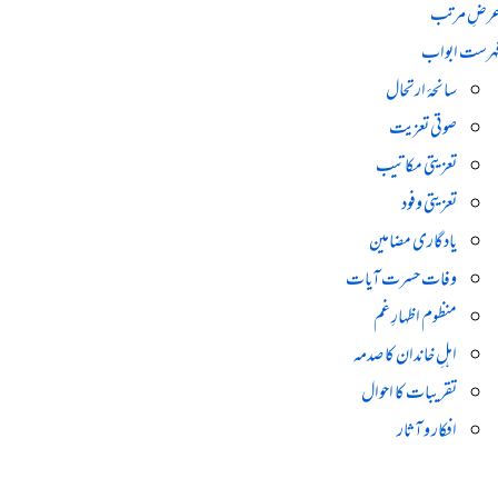
رضِ مرتب
ہرست ابواب
سانحۂ ارتحال
صوتی تعزیت
تعزیتی مکاتیب
تعزیتی وفود
یادگاری مضامین
وفات حسرت آیات
منظوم اظہارِ غم
اہلِ خاندان کا صدمہ
تقریبات کا احوال
افکار و آثار