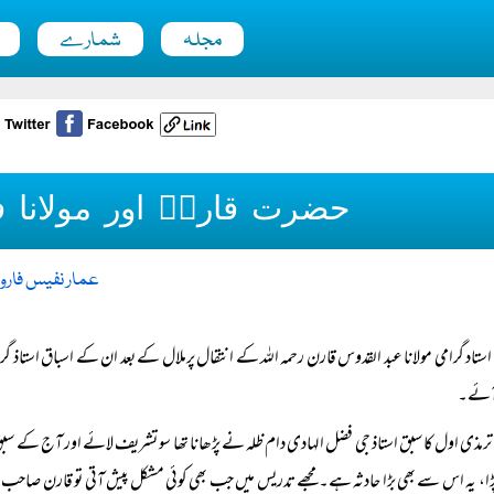
مجلہ
شمارے
حضرت قارنؒ اور مولانا 
عمار نفیس فارو
استاد گرامی مولانا عبد القدوس قارن رحمہ اللہ کے انتقال پرملال کے بعد ان کے اسباق استاذ گر
آئے۔
ترمذی اول کا سبق استاذ جی فضل الہادی دام ظلہ نے پڑھانا تھا سو تشریف لائے اور آج کے سبق کی م
پڑا، یہ اس سے بھی بڑا حادثہ ہے۔ مجھے تدریس میں جب بھی کوئی مشکل پیش آتی تو قارن صاحب سے