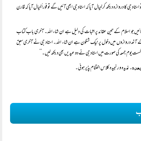
اد جی کا دروازہ دیکھ کر خیال آیا کہ استاد جی ابھی آئیں گے تو فوراً‌ خیال آیا کہ قارن
یں جو اسلام کے تین عقائد پر اثبات کی دلیل ہے ان شاء اللہ۔ آخری باب کتاب
 کے آٹھ دروازوں میں دخول پر نیک شگون ہے ان شاء اللہ۔ استاد جی نے آخری سبق
گست یومِ جمعہ کی صورت میں استاد جی نے دو عیدیں بھی دیکھ لیں۔‘‘
بعدہ
۔ نمدیدہ و رنجیدہ کلاس اختتام پذیر ہوئی۔
ب