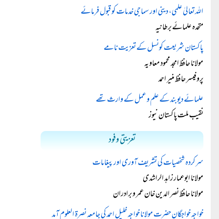
اللہ تعالیٰ علمی، دینی اور سماجی خدمات کو قبول فرمائے
متحدہ علمائے برطانیہ
پاکستان شریعت کونسل کے تعزیت نامے
مولانا حافظ امجد محمود معاویہ
پروفیسر حافظ منیر احمد
علمائے دیوبند کے علم و عمل کے وارث تھے
نقیب ملت پاکستان نیوز
تعزیتی وفود
سرکردہ شخصیات کی تشریف آوری اور پیغامات
مولانا ابوعمار زاہد الراشدی
مولانا حافظ نصر الدین خان عمر و برادران
خواجہ خواجگان حضرت مولانا خواجہ خلیل احمد کی جامعہ نصرۃ العلوم آمد