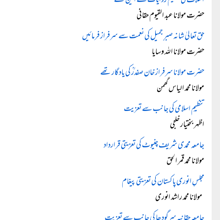
اسلاف کی عظیم روایات کے امین تھے
حضرت مولانا عبد القیوم حقانی
حق تعالیٰ شانہ صبرِ جمیل کی نعمت سے سرفراز فرمائیں
حضرت مولانا اللہ وسایا
حضرت مولانا سرفراز خان صفدرؒ کی یادگار تھے
مولانا محمد الیاس گھمن
تنظیمِ اسلامی کی جانب سے تعزیت
اظہر بختیار خلجی
جامعہ محمدی شریف چنیوٹ کی تعزیتی قرارداد
مولانا محمد قمر الحق
مجلسِ انوری پاکستان کی تعزیتی پیغام
مولانا محمد راشد انوری
جامعہ حقانیہ سرگودھا کی جانب سے تعزیت