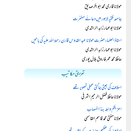
مولانا قاری محمد ابوبکر صدیق
جامعہ فتحیہ لاہور میں دعائے مغفرت
مولانا ابوعمار زاہد الراشدی
استاذ العلماء حضرت مولانا عبد القدوس قارن رحمۃ اللہ علیہ کی باتیں
مولانا ابوعمار زاہد الراشدی
حافظ محمد عمرفاروق بلال پوری
تعزیتی مکاتیب
اسلاف کی جیتی جاگتی عملی تصویر تھے
مولانا حافظ فضل الرحیم اشرفی
اعزيكم واهله بهٰذا المصاب
مولانا مفتی محمد قاسم القاسمی