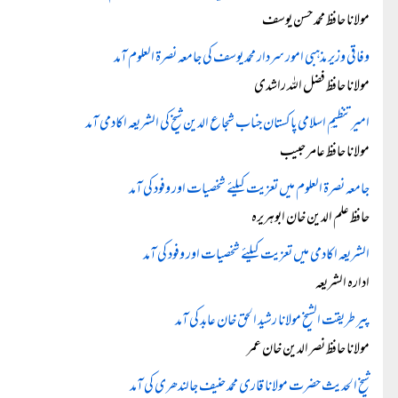
مولانا حافظ محمد حسن یوسف
وفاقی وزیر مذہبی امور سردار محمد یوسف کی جامعہ نصرۃ العلوم آمد
مولانا حافظ فضل اللہ راشدی
امیرتنظیمِ اسلامی پاکستان جناب شجاع الدین شیخ کی الشریعہ اکادمی آمد
مولانا حافظ عامر حبیب
جامعہ نصرۃ العلوم میں تعزیت کیلئے شخصیات اور وفود کی آمد
حافظ علم الدین خان ابوہریرہ
الشریعہ اکادمی میں تعزیت کیلئے شخصیات اور وفود کی آمد
ادارہ الشریعہ
پیر طریقت الشیخ مولانا رشید الحق خان عابد کی آمد
مولانا حافظ نصر الدین خان عمر
شیخ الحدیث حضرت مولانا قاری محمد حنیف جالندھری کی آمد