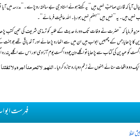
‌ خیال آیا کہ قارن صاحبؒ نہیں ہیں‘‘ یہ کہتے ہوئے استاد جی بے ساختہ رو پڑے۔ ’’مدرسہ میں آیا تو است
نہیں ہیں۔ یہ ’’نہیں ہیں‘‘ ہضم نہیں ہو رہا۔ اللہ عافیت فرمائے‘‘۔
مزید فرمایا کہ ’’حضرت نے وفات تک دورۂ حدیث کے طلبہ کو ترمذی شریف کی تین کتب پڑھائ
ین کا پڑھایا جس کے چھبیس ابواب ہیں ان میں سے اٹھارہ پڑھائے اور آٹھ باقی تھے جو جنت
اگست کو عیدین کی کتاب سے پڑھایا تو اگلے دن چودہ اگست یومِ آزادی اور اس سے اگلے پندرہ ا
اللھم لا تحرمنا اجرہ ولا تفتنا 
ایک دو واقعات سنائے جنہوں نے زخم دوبارہ تازہ کر دیا۔
فہرست ابوا
یش لفظ