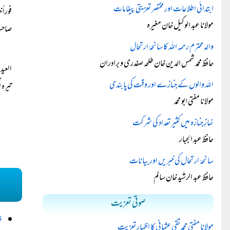
ابتدائی اطلاعات اور مختصر تعزیتی پیغامات
فوراً
مولانا عبد الوکیل خان مغیرہ
صاحب 
والد محترم رحمہ اللہ کا سانحۂ ارتحال
حافظ محمد شمس الدین خان طلحہ صفدری و برادران
العید
اللہ والوں کے جنازے اور وقت کی پابندی
تیرہ 
مولانا مفتی ابو محمد
نمازِ جنازہ میں کثیر تعداد کی شرکت
حافظ عبد الجبار
سانحۂ ارتحال کی خبریں اور بیانات
حافظ عبد الرشید خان سالم
صوتی تعزیت
پ
مولانا مفتی محمد تقی عثمانی کا اظہارِ تعزیت