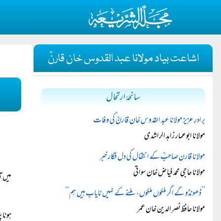
اشاعت بیاد مولانا عبد القدوس خان قارنؒ
سانحۂ ارتحال
برادرِ عزیز مولانا عبد القدوس خان قارنؒ کی وفات
مولانا ابوعمار زاہد الراشدی
مولانا قارن صاحبؒ کے انتقال کی دل فگار خبر
مولانا حاجی محمد فیاض خان سواتی
میں 
’’ڈھونڈو گے اگر ملکوں ملکوں، ملنے کے نہیں نایاب ہیں ہم‘‘
مولانا حافظ نصر الدین خان عمر
ہونا 