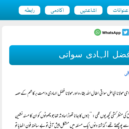
عنوانات
اشاعتیں
اکادمی
رابطہ
فضل الہادی سواتی
قی
امی مولانا فیاض سواتی اطال اللہ بقاءہ اور مولانا فضل الہادی دامت برکاتہم کے حصہ
نظر کشی کچھ یوں تھی: ’’بڑوں کا جانا تھوڑا حادثہ تھا جو چھوٹوں کو ان کا مسند نشین
 پوچھتے تھے، گذشتہ دنوں ایک مسئلہ میں مشکل پیش آئی تو بے ساختہ فون اٹھایا تو