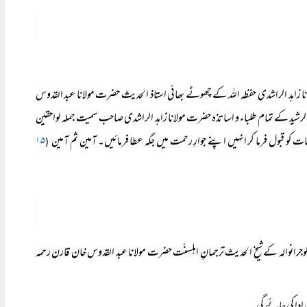
لانا زاہد الراشدی حفظہ اللہ کے چھوٹے بھائی استاذ الحدیث حضرت مولانا عبد القدوس
رشید کے تمام طلباء و اساتذہ حضرت مولانا زاہد الراشدی صاحب سمیت جملہ لواحقین
 کو قبول فرما کر انہیں اپنے جوارِ رحمت میں جگہ عطا فرمائیں۔ آمین ثم آمین
۱۵
(
گوجرانوالہ کے شیخ الحدیث ترجمانِ اہلسنّت حضرت مولانا عبد القدوس خان قارن رحمہ