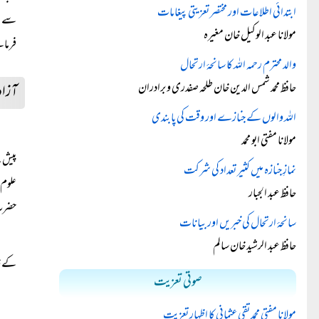
ابتدائی اطلاعات اور مختصر تعزیتی پیغامات
سے پہ
مولانا عبد الوکیل خان مغیرہ
فرما
والد محترم رحمہ اللہ کا سانحۂ ارتحال
حافظ محمد شمس الدین خان طلحہ صفدری و برادران
آزاد
اللہ والوں کے جنازے اور وقت کی پابندی
مولانا مفتی ابو محمد
پیش۔ 
نمازِ جنازہ میں کثیر تعداد کی شرکت
علوم 
حافظ عبد الجبار
حضرت 
سانحۂ ارتحال کی خبریں اور بیانات
حافظ عبد الرشید خان سالم
کے خا
صوتی تعزیت
مولانا مفتی محمد تقی عثمانی کا اظہارِ تعزیت