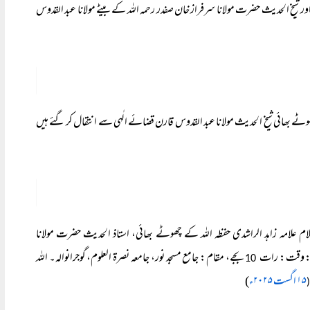
 اور شیخ الحدیث حضرت مولانا سرفراز خان صفدر رحمہ اللہ کے بیٹے مولانا عبد القدوس
چھوٹے بھائی شیخ الحدیث مولانا عبد القدوس قارن قضائے الٰہی سے انتقال کر گئے ہیں
لام علامہ زاہد الراشدی حفظہ اللہ کے چھوٹے بھائی، استاذ الحدیث حضرت مولانا
ازہ: وقت: رات
بجے، مقام: جامع مسجد نور، جامعہ نصرۃ العلوم، گوجرانوالہ۔ اللہ
10
۱۵ اگست ۲۰۲۵ء
)