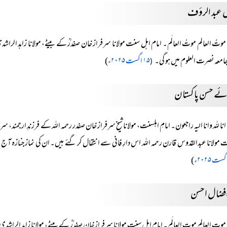
 عبد الرؤف
موتُ العالم موتُ العالَم۔ امام اہل سنت مولانا سرفراز خان صفدرؒ کے بیٹے، مولانا زاہد الر
امعہ نصرت العلوم میں ہو گی۔
۱۵ اگست ۲۰۲۵ء
)
(
ے حسن پاکستان
انا للہ وانا الیہ راجعون۔ امامِ اہلسنت، مولانا شیخ سرفراز خان صفدر رحمہ اللہ کے فرزندِ ارجمند، 
نا عبدالقدوس قارن رحمہ اللہ اس دارِ فانی سے انتقال کر گئے ہیں۔ ان کی نماز جنازہ آج ۱۵ اگست بروز جمعہ رات ۱۰ بجے جامعہ نصرت العلوم گوجرانوالہ میں ادا کی جائے گی۔
)
افضال احسن
موت العالِم موت العالَم۔ امام اہل سنت مولانا سرفراز خان صفدرؒ کے بیٹے، مولانا زاہد الراشدی 