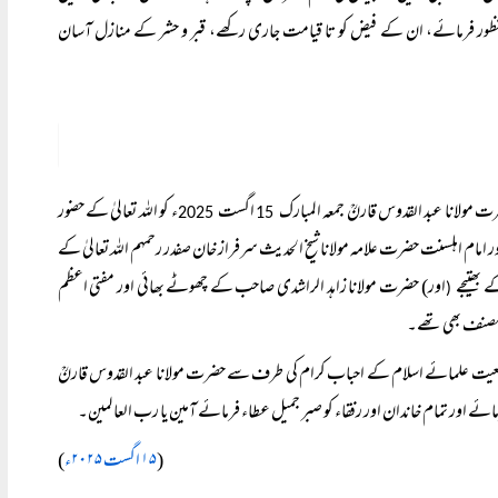
ول و منظور فرمائے، ان کے فیض کو تا قیامت جاری رکھے، قبر و حشر کے منازل آسان
ضرت مولانا عبد القدوس قارنؒ جمعہ المبارک
اگست
ء کو اللہ تعالیٰ کے حضور
2025
15
مام اہلسنت حضرت علامہ مولانا شیخ الحدیث سرفراز خان صفدر رحمہم اللہ تعالیٰ کے
 بھتیجے
اور) حضرت مولانا زاہد الراشدی صاحب کے چھوٹے بھائی اور مفتی اعظم
(
ے مصنف بھی تھے۔
یر جمعیت علمائے اسلام کے احباب کرام کی طرف سے حضرت مولانا عبد القدوس قارنؒ
ے اور تمام خاندان اور رفقاء کو صبر جمیل عطاء فرمائے آمین یا رب العالمین۔
(
۱۵ اگست ۲۰۲۵ء
)