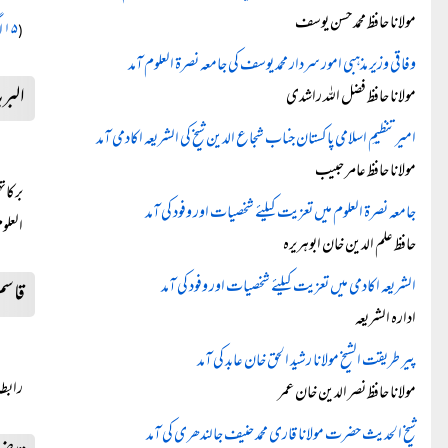
مولانا حافظ محمد حسن یوسف
۱۵ اگست ۲۰۲۵ء
(
وفاقی وزیر مذہبی امور سردار محمد یوسف کی جامعہ نصرۃ العلوم آمد
البر
مولانا حافظ فضل اللہ راشدی
امیرتنظیمِ اسلامی پاکستان جناب شجاع الدین شیخ کی الشریعہ اکادمی آمد
مولانا حافظ عامر حبیب
جامعہ نصرۃ العلوم میں تعزیت کیلئے شخصیات اور وفود کی آمد
العلو
حافظ علم الدین خان ابوہریرہ
الشریعہ اکادمی میں تعزیت کیلئے شخصیات اور وفود کی آمد
قاسم
ادارہ الشریعہ
پیر طریقت الشیخ مولانا رشید الحق خان عابد کی آمد
رابطہ
مولانا حافظ نصر الدین خان عمر
شیخ الحدیث حضرت مولانا قاری محمد حنیف جالندھری کی آمد