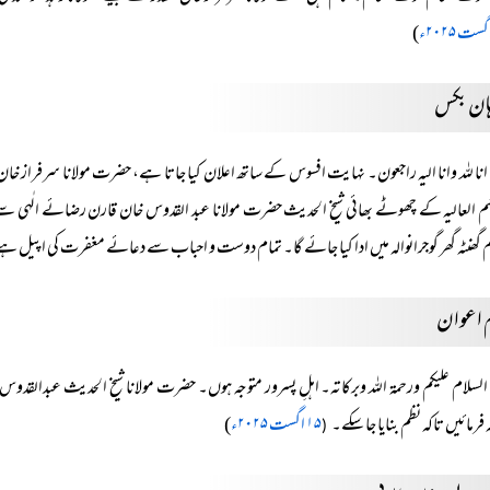
)
ہان بکس
انا للہ وانا الیہ راجعون۔ نہایت افسوس کے ساتھ اعلان کیا جاتا ہے، حضرت مولانا سرفراز خا
م گھنٹہ گھر گوجرانوالہ میں ادا کیا جائے گا۔ تمام دوست و احباب سے دعائے مغفرت کی اپیل ہ
 اعوان
السلام علیکم ورحمۃ اللہ وبرکاتہ۔ اہلِ پسرور متوجہ ہوں۔ حضرت مولانا شیخ الحدیث عبدالقدوس
 فرمائیں تاکہ نظم بنایا جا سکے۔
۱۵ اگست ۲۰۲۵ء
)
(