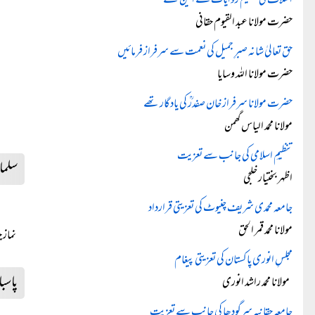
اسلاف کی عظیم روایات کے امین تھے
حضرت مولانا عبد القیوم حقانی
حق تعالیٰ شانہ صبرِ جمیل کی نعمت سے سرفراز فرمائیں
حضرت مولانا اللہ وسایا
حضرت مولانا سرفراز خان صفدرؒ کی یادگار تھے
مولانا محمد الیاس گھمن
تنظیمِ اسلامی کی جانب سے تعزیت
سلمان
اظہر بختیار خلجی
جامعہ محمدی شریف چنیوٹ کی تعزیتی قرارداد
مولانا محمد قمر الحق
نماز ج
مجلسِ انوری پاکستان کی تعزیتی پیغام
پاسب
مولانا محمد راشد انوری
جامعہ حقانیہ سرگودھا کی جانب سے تعزیت