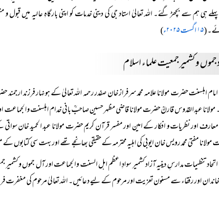
لے ہی ہم سے بچھڑ گئے۔ اللہ تعالیٰ استاد جی کی دینی خدمات کو اپنی بارگاہِ عالیہ میں قب
ئے۔
(
۱۵ اگست ۲۰۲۵ء
)
 جموں و کشمیر جمعیت علماء اسلام
امام اہلسنت حضرت مولانا علامہ محمد سرفراز خان صفدر رحمہ اللہ تعالیٰ کے ہونہار فرزند ارجمند ح
مولانا عبدالقدوس قارنؒ حضرت مولانا قاضی مظہر حسین صاحبؒ بانی خدام اہلسنت والجماعت اور ا
معارف اور نظریات و افکار کے امین اور مفسر قرآن کریم حضرت مولانا عبد الحمید خان سواتی کے
مولانا مفتی محمد رویس خان ایوبی کی اہلیہ محترمہ کے حقیقی بھانجے تھے اور بہت سی کتابوں ک
اتحاد تنظیمات مدارسِ دینیہ آزاد کشمیر سوادِ اعظم اہل السنت والجماعت اور آل جموں و کشم
ندان اور رفقاء سے مسنون تعزیت اور مرحوم کے لیے دعائیں۔ اللہ تعالیٰ مرحوم کی مغفرت فرمائ