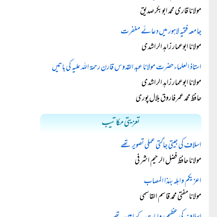
مولانا قاری محمد ابوبکر صدیق
جامعہ فتحیہ لاہور میں دعائے مغفرت
مولانا ابوعمار زاہد الراشدی
استاذ العلماء حضرت مولانا عبد القدوس قارن رحمۃ اللہ علیہ کی باتیں
مولانا ابوعمار زاہد الراشدی
حافظ محمد عمرفاروق بلال پوری
تعزیتی مکاتیب
اسلاف کی جیتی جاگتی عملی تصویر تھے
مولانا حافظ فضل الرحیم اشرفی
اعزيكم واهله بهٰذا المصاب
مولانا مفتی محمد قاسم القاسمی