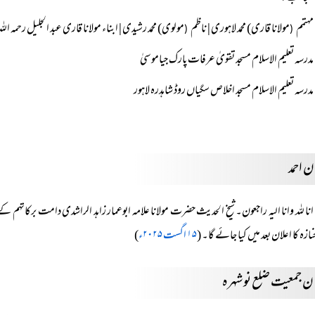
مہتمم
مولانا قاری) محمد لاہوری | ناظم
مولوی) محمد رشیدی | ابناء مولانا قاری عبد الجلیل رحمہ اللہ
(
(
مدرسہ تعلیم الاسلام مسجد تقویٰ عرفات پارک جیاموسیٰ
مدرسہ تعلیم الاسلام مسجد اخلاص سگیاں روڈ شاہدرہ لاہور
 احمد
انا للہ وانا الیہ راجعون۔ شیخ الحدیث حضرت مولانا علامہ ابوعمار زاہد الراشدی دامت برکاتہ
نازہ کا اعلان بعد میں کیا جائے گا۔
(
۱۵ اگست ۲۰۲۵ء
)
ان جمعیت ضلع نوشہرہ