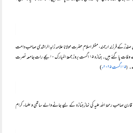
ن صفدرؒ کے فرزند ارجمند، مفکر اسلام حضرت مولانا علامہ زاہد الراشدی صاحب دامت
برکاتہم العالیہ کے چھوٹے بھائی شیخ الحدیث حضرت مولانا عبد القدوس خان قارن رضائے الٰہی سے وفات پا گئے ہیں۔ جنازہ ۱۵ اگست بروز جمعۃ المبارک ۱۰ بجے رات جامعہ نصرت
ے۔
۱۵ اگست ۲۰۲۵ء
)
(
 قارن صاحب رحمۃ اللہ علیہ کی نمازِ جنازہ کے لیے جانے والے ساتھی و علماء کرام