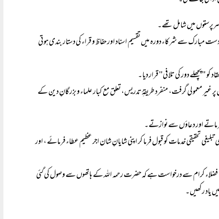
یں ادا کی جائے گی۔
 سرپرستوں میں شامل تھے۔
 مبارک سے شرکاء دورہ میں تقسیم اسناد اور حفاظ و قراء کی دستار بندی ہوتی
 کو "پچھلے دور کی تلافی" قرار دیا۔
ن پر غیر معمولی گرفت، منفرد طریقۂِ تدریس، تعلق مع کبار علماء و بزرگانِ دین کے
ش فرماتے اور دعاؤں سے نوازتے۔
لیغی تحقیقی خدمات کو قبول فرما کر اپنی شایانِ شان اجر عظیم عطاء فرمائے ، اور
ے فضلاء کرام سے درخواست ہے کہ حضرت رحمہ اللہ کے ہاتھوں سے وصول کی گئی
یں یاد رکھیں۔