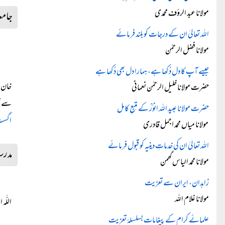
مولانا عبد الرؤف محمدی
جامعۃ
اللہ تعالیٰ ان کے درجات کو بلند فرمائے
مولانا فضل الرحمٰن
جیسے آپ کا دل دُکھا ہے، ہمارا دل بھی دُکھا ہے
خان ق
حضرت مولانا خلیل الرحمٰن نعمانی
سے تع
حضرت مولانا عبید اللہ انورؒ کے متبعِ کامل
اگست ۲۵
مولانا میاں محمد اجمل قادری
اللہ تعالیٰ ان کی خدماتِ دینیہ کو قبول فرمائے
مدرسہ
مولانا محمد الیاس گھمن
زاہدان، ایران سے تعزیت
مولانا غلام اللہ
اللّٰہ
علمائے کرام کے پیغامات بسلسلۂ تعزیت