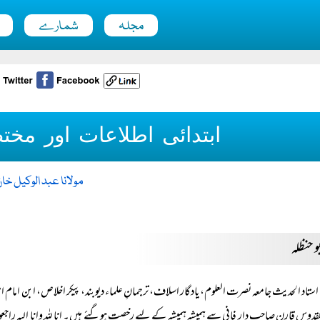
مجلہ
شمارے
ابتدائی اطلاعات اور مخت
مولانا عبد الوکیل خا
بو حنظلہ
استاد الحدیث جامعہ نصرت العلوم، یادگار اسلاف، ترجمانِ علماء دیوبند، پیکر اخلاص، ابن امام 
قدوس قارن صاحب دارِ فانی سے ہمیشہ ہمیشہ کے لیے رخصت ہوگئے ہیں۔ انا للہ وانا الیہ راجعو