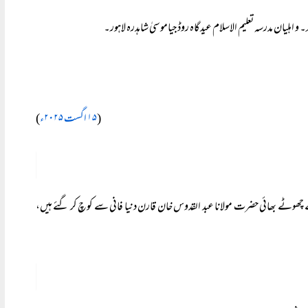
۔ و اہلیان مدرسہ تعلیم الاسلام عیدگاہ روڈ جیاموسیٰ شاہدرہ لاہور۔
(
۱۵ اگست ۲۰۲۵ء
)
م کے چھوٹے بھائی حضرت مولانا عبد القدوس خان قارن دنیا فانی سے کوچ کر گئے ہیں،