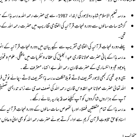
نماز جنازہ: آج
اگست |
صفر | بروز جمعہ | جامعہ نصرۃ العلوم، گھنٹہ گھر چوک، گوجرانوالہ م
20
15
مدرسہ تعلیم الاسلام شاہدرہ لاہور کی ابتداء
ء سے ہی حضرت رحمہ اللہ مدرسہ ہٰذا کے
1987
گزشتہ سات سالوں سے دورہ لہجاتِ قرآنیہ کی اختتامی تقاریب میں حضرت رحمہ اللہ کے دست
تھی۔
پہلے دورہ لہجاتِ قرآنیہ کی اختتامی تقریب سے کیے بیان میں دورہ لہجاتِ قرآنیہ کے انعقاد
مدرسہ ہٰذا کے بانی حضرت مولانا قاری عبد الجلیلؒ کی عقائد و نظریات میں پختگی، علوم و فنو
باوجود عجز و انکساری کے حضرت قارن رحمہ اللّٰہ بے انتہاء معترف تھے۔
یہی وجہ تھی کہ کبھی لاہور تشریف لاتے تو بلا تکلف مدرسہ ہٰذا تشریف لاتے، چائے نو
اللہ تعالیٰ حضرت مولانا عبد القدوس قارن رحمہ اللہ کی نصف صدی سے زائد تدریسی تصنیفی تب
آپ کے ہزاروں شاگردوں کو آپ کیلئے صدقہ جاریہ بنائے رکھے۔
مدرسہ ہٰذا کے تمام متعلقین فضلاء اور بالخصوص سات سالوں کے دورہ لہجاتِ قرآنیہ ک
اسناد کا حق تلاوتِ قرآن کریم سے اداء کرتے ہوئے حضرت رحمہ اللہ کو بھی اپنی دعاؤں م
منجانب: