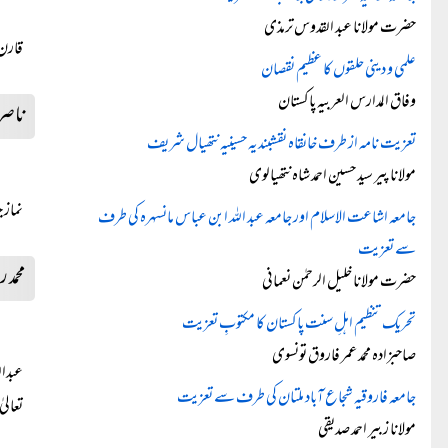
حضرت مولانا عبد القدوس ترمذی
قارن 
علمی و دینی حلقوں کا عظیم نقصان
وفاق المدارس العربیہ پاکستان
ناصر 
تعزیت نامہ از طرف خانقاہ نقشبندیہ حسینیہ نتھیال شریف
مولانا پیر سید حسین احمد شاہ نتھیالوی
نماز ج
جامعہ اشاعت الاسلام اور جامعہ عبد اللہ ابن عباس مانسہرہ کی طرف
سے تعزیت
محمد
حضرت مولانا خلیل الرحمٰن نعمانی
تحریک تنظیم اہلِ سنت پاکستان کا مکتوبِ تعزیت
صاحبزادہ محمد عمر فاروق تونسوی
عبدال
جامعہ فاروقیہ شجاع آباد ملتان کی طرف سے تعزیت
تعالی
مولانا زبیر احمد صدیقی