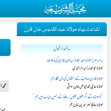
اشاعت بیاد مولانا عبد القدوس خان قارنؒ
سانحۂ ارتحال
برادرِ عزیز مولانا عبد القدوس خان قارنؒ کی وفات
مولانا ابوعمار زاہد الراشدی
مولانا قارن صاحبؒ کے انتقال کی دل فگار خبر
محمد ا
مولانا حاجی محمد فیاض خان سواتی
’’ڈھونڈو گے اگر ملکوں ملکوں، ملنے کے نہیں نایاب ہیں ہم‘‘
مولانا حافظ نصر الدین خان عمر
عبدال