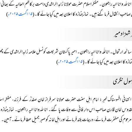
انا للہ وانا الیہ راجعون۔ مفکر اسلام حضرت مولانا زاہد الراشدی دامت برکاتہم العالیہ کے بھائی
صاحب انتقال فرما گئے ہیں۔ نماز جنازہ کا اعلان بعد میں کیا جائے گا۔
(
۱۵ اگست ۲۰۲۵ء
)
شہزاد میر
سانحہ ارتحال۔ انا للّٰہ وانا الیہ راجعون۔ امیر پاکستان شریعت کونسل علامہ زاہدالراشدی کے 
نازہ کا اعلان بعد میں کیا جائے گا۔
(
۱۵ اگست ۲۰۲۵ء
)
 رسول نگری
انتہائی افسوسناک خبر: امامِ اہلِ سنت حضرت مولانا سرفراز خان صفدرؒ کے فرزند، مفکرِ اس
قدوس خان قارن صاحب اس دارِ فانی سے وفات پا گئے۔ انا للہ وانا الیہ راجعون۔ نمازِ جن
ٰ مرحوم کی مغفرت فرمائے، درجات بلند فرمائے اور اہلِ خانہ کو صبر جمیل عطا فرمائے۔ آمین۔
(