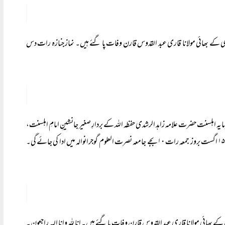
اشدی کے بھائی مولانا قاری عبد القدوس قارن وفات پا گئے ہیں۔ نماز جنازہ رات دس
سرمایہِ اہلسنت حضرت علامہ زاہد الرشدی حفظہ اللہ کے بردارِ صغیر جانشینِ امامِ اہلسنت،
کے بھائی مولانا قاری عبد القدوس قارن وفات پا گئے ہیں۔ انا للہ وانا الیہ راجعون۔