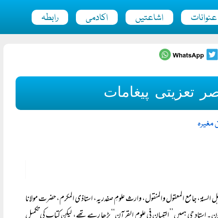
عنوانات
اشاعتیں
اکادمی
رابطہ
صر تعزیتی پیغامات
ن مغیرہ
اہل السنۃ، جامع المعقول والمنقول، وارث علومِ صفدریہ، استاذی المکرم، حضرت مولانا
ن۔ استاد جی ہمیں ’’التبیان فی علوم القرآن‘‘ پڑھا رہے تھے، لیکن کتاب کی تکمیل