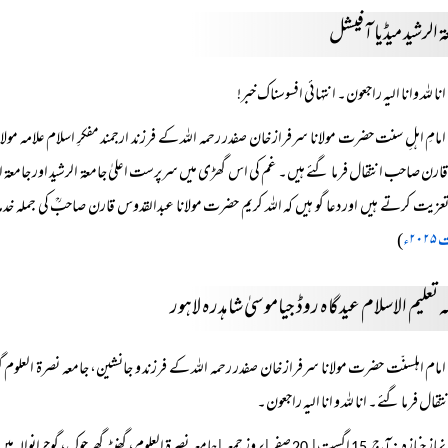
 الرشید میڈیا آفیشل
انا للہ وانا الیہ راجعون۔ انتہائی افسوسناک خبر!
امامِ اہلِ سنت حضرت مولانا سرفراز خان صفدر رحمہ اللہ کے فرزند ارجمند مفکرِ اسلام علامہ مو
ارن صاحب انتقال فرما گئے ہیں۔ غم کی اس گھڑی میں سرپرست اعلیٰ جامعۃ الرشید اور جامعۃ ال
زیت کرتے ہیں اور دعا گو ہیں کہ اللہ کریم حضرت مولانا عبدالقدوس قارن صاحبؒ کی جملہ خدمات
۲۰ء
)
 تعلیم الاسلام عیدگاہ روڈ جیاموسیٰ شاہدرہ لاہور
امام اہلسنّت حضرت مولانا سرفراز خان صفدر رحمہ اللہ کے فرزند و جانشین، جامعہ نصرۃ العلوم 
 انتقال فرما گئے۔ انا للہ و انا الیہ راجعون۔