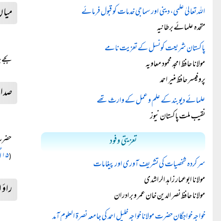
میاں
اللہ تعالیٰ علمی، دینی اور سماجی خدمات کو قبول فرمائے
متحدہ علمائے برطانیہ
پاکستان شریعت کونسل کے تعزیت نامے
بجے ج
مولانا حافظ امجد محمود معاویہ
پروفیسر حافظ منیر احمد
صدائ
علمائے دیوبند کے علم و عمل کے وارث تھے
نقیب ملت پاکستان نیوز
حضرت مولا
تعزیتی وفود
۱۵ اگست ۲۰۲۵ء
(
سرکردہ شخصیات کی تشریف آوری اور پیغامات
مولانا ابوعمار زاہد الراشدی
راؤ 
مولانا حافظ نصر الدین خان عمر و برادران
خواجہ خواجگان حضرت مولانا خواجہ خلیل احمد کی جامعہ نصرۃ العلوم آمد