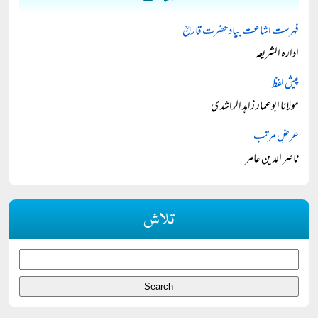
فہرست اشاعت بیاد حضرت قارنؒ
ادارہ الشریعہ
پیش لفظ
مولانا ابوعمار زاہد الراشدی
عرضِ مرتب
ناصر الدین عامر
تلاش