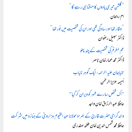
’’گلشن تیری یادوں کا مہکتا ہی رہے گا‘‘
امِ ریحان
’’وقار تھا اور سادگی تھی اور ان کی شخصیت میں نور تھا‘‘
ڈاکٹر سبیل رضوان
عمِ مکرمؒ کی شخصیت کے چند پہلو
ڈاکٹر محمد عمار خان ناصر
تایاجان علیہ الرحمہ، ایک گوہر نایاب
اُمیمہ عزیز الرحمٰن
"اک شخص سارے شہر کو ویران کر گیا"
حافظ عبد الرزاق خان واجد
والد گرامی حضرت قارنؒ کے ہمراہ مولانا عبد القیوم ہزارویؒ کے جنازہ میں شرکت
حافظ محمد شمس الدین خان طلحہ صفدری