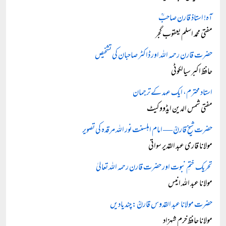
آہ! استاذ قارن صاحبؒ
مفتی محمد اسلم یعقوب گجر
حضرت قارن رحمہ اللہ اور ڈاکٹر صاحبان کی تشخیص
حافظ اکبر سیالکوٹی
استاد محترم، ایک عہد کے ترجمان
مفتی شمس الدین ایڈووکیٹ
حضرت شیخ قارنؒ — امام اہلسنت نور اللہ مرقدہ کی تصویر
مولانا قاری عبد القدیر سواتی
تحریک ختمِ نبوت اور حضرت قارن رحمہ اللہ تعالیٰ
مولانا عبد اللہ انیس
حضرت مولانا عبد القدوس قارنؒ: چند یادیں
مولانا حافظ خرم شہزاد