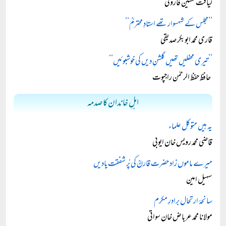
لیاقت حسین فاروقی
’’مجلس کے شہسوار تھے استادِ محترمؒ‘‘
قاری محمد ابوبکر صدیقی
’’تیری محفلیں تھیں گلشنِ دیں کی خوشبوئیں‘‘
حافظ حفظ الرحمٰن راجپوت
اہلِ خاندان کا صدمہ
یہ ہیں متوکل علماء
قاضی محمد رویس خان ایوبی
میرے ماموں زاد حضرت قارنؒ کی پُر شفقت یادیں
سہیل امین
سانحۂ ارتحال برادرِ مکرم
مولانا محمد عرباض خان سواتی