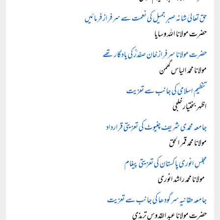
حق تعالیٰ شانہ صبرِ جمیل کی نعمت سے سرفراز فرمائیں
حضرت مولانا اللہ وسایا
حضرت مولانا سرفراز خان صفدرؒ کی یادگار تھے
مولانا محمد الیاس گھمن
تنظیمِ اسلامی کی جانب سے تعزیت
اظہر بختیار خلجی
جامعہ محمدی شریف چنیوٹ کی تعزیتی قرارداد
مولانا محمد قمر الحق
مجلسِ انوری پاکستان کی تعزیتی پیغام
مولانا محمد راشد انوری
جامعہ حقانیہ سرگودھا کی جانب سے تعزیت
حضرت مولانا عبد القدوس ترمذی