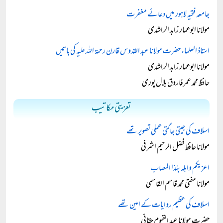
جامعہ فتحیہ لاہور میں دعائے مغفرت
مولانا ابوعمار زاہد الراشدی
استاذ العلماء حضرت مولانا عبد القدوس قارن رحمۃ اللہ علیہ کی باتیں
مولانا ابوعمار زاہد الراشدی
حافظ محمد عمرفاروق بلال پوری
تعزیتی مکاتیب
اسلاف کی جیتی جاگتی عملی تصویر تھے
مولانا حافظ فضل الرحیم اشرفی
اعزيكم واهله بهٰذا المصاب
مولانا مفتی محمد قاسم القاسمی
اسلاف کی عظیم روایات کے امین تھے
حضرت مولانا عبد القیوم حقانی