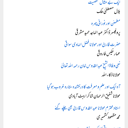
ایک بے مثال شخصیت
بلال مصطفیٰ ملک
مطمئن اور نورانی چہرہ
پروفیسر ڈاکٹر عبد الماجد حمید مشرقی
حضرت قارنؒ اور مولانا فضل الہادی سواتی
عمار نفیس فاروقی
نعی وفاۃ الشیخ عبدالقدوس خان رحمہ اللہ تعالیٰ
مولانا ذکاء اللہ
آہ ایک اور علم و معرفت کا درخشندہ ستارہ غروب ہو گیا
مولانا شفیق الرحمان شاکر ایبٹ آبادی
استاد محترم مولانا عبد القدوس قارنؒ بھی چلے گئے
محمد مقصود کشمیری