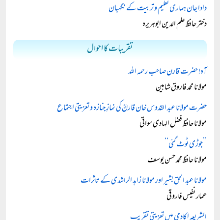
دادا جان ہماری تعلیم و تربیت کے نگہبان
دختر حافظ علم الدین ابوہریرہ
تقریبات کا احوال
آہ! حضرت قارن صاحب رحمہ اللہ
مولانا محمد فاروق شاہین
حضرت مولانا عبد القدوس خان قارنؒ کی نمازِ جنازہ و تعزیتی اجتماع
مولانا حافظ فضل الہادی سواتی
’’جوڑی ٹوٹ گئی‘‘
مولانا حافظ محمد حسن یوسف
مولانا عبد الحق بشیر اور مولانا زاہد الراشدی کے تاثرات
عمار نفیس فاروقی
الشریعہ اکادمی میں تعزیتی تقریب