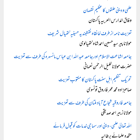
علمی و دینی حلقوں کا عظیم نقصان
وفاق المدارس العربیہ پاکستان
تعزیت نامہ از طرف خانقاہ نقشبندیہ حسینیہ نتھیال شریف
مولانا پیر سید حسین احمد شاہ نتھیالوی
جامعہ اشاعت الاسلام اور جامعہ عبد اللہ ابن عباس مانسہرہ کی طرف سے تعزیت
حضرت مولانا خلیل الرحمٰن نعمانی
تحریک تنظیم اہلِ سنت پاکستان کا مکتوبِ تعزیت
صاحبزادہ محمد عمر فاروق تونسوی
جامعہ فاروقیہ شجاع آباد ملتان کی طرف سے تعزیت
مولانا زبیر احمد صدیقی
اللہ تعالیٰ علمی، دینی اور سماجی خدمات کو قبول فرمائے
متحدہ علمائے برطانیہ