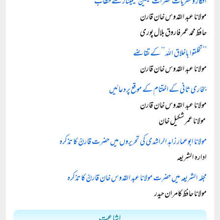
افکار و نظریات حضرات شیخینؒ سیمینار سے خطاب
مولانا عبد القدوس خان قارن
حافظ محمد عمرفاروق بلال پوری
’’تخلقوا باخلاق اللہ‘‘ کے تقاضے
مولانا عبد القدوس خان قارن
بخاری ثانی کے اختتام کے موقع پر دعائیں
مولانا عبد القدوس خان قارن
مولانا عمر شکیل خان
مولانا ابوعمار زاہد الراشدی کی تحریروں میں حضرت قارنؒ کا تذکرہ
ادارہ الشریعہ
مجلہ الشریعہ میں حضرت مولانا عبد القدوس خان قارنؒ کا تذکرہ
مولانا حافظ کامران حیدر
اشاعت