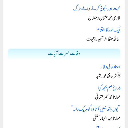
محبت اور دلجوئی کرنے والے بزرگ
قاری محمد عثمان رمضان
ایک عہد کا اختتام
حافظ حفظ الرحمٰن راجپوت
وفات حسرت آیات
استاد عالی وقار
ڈاکٹر حافظ محمد رشید
چراغِ علم بجھ گیا
مولانا محمد عمر عثمانی
’’یوں ہاتھ نہیں آتا وہ گوہرِ یک دانہ‘‘
مولانا عبد الجبار سلفی