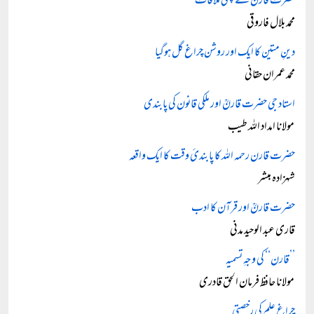
حضرت قارنؒ سے پہلی ملاقات
محمد بلال فاروقی
دینِ متین کا ایک اور روشن چراغ گل ہوگیا
محمد عمران حقانی
استاد جی حضرت قارنؒ اور ملکی قانون کی پابندی
مولانا امداد اللہ طیب
حضرت قارن رحمہ اللہ کا پابندئ وقت کا ایک واقعہ
شہزادہ مبشر
حضرت قارنؒ اور قرآن کا ادب
قاری عبد الوحید مدنی
’’قارن‘‘ کی وجہِ تسمیہ
مولانا حافظ فرمان الحق قادری
چراغِ علم کی رخصتی