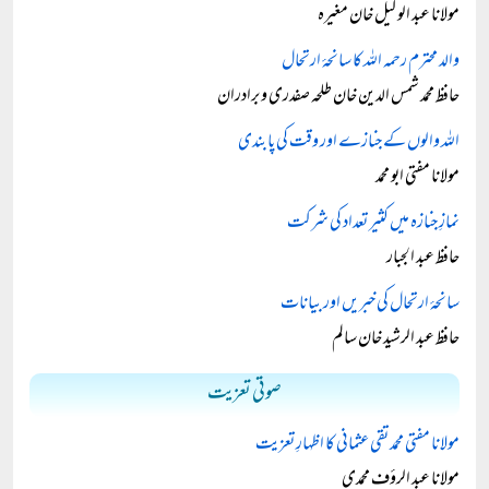
مولانا عبد الوکیل خان مغیرہ
والد محترم رحمہ اللہ کا سانحۂ ارتحال
حافظ محمد شمس الدین خان طلحہ صفدری و برادران
اللہ والوں کے جنازے اور وقت کی پابندی
مولانا مفتی ابو محمد
نمازِ جنازہ میں کثیر تعداد کی شرکت
حافظ عبد الجبار
سانحۂ ارتحال کی خبریں اور بیانات
حافظ عبد الرشید خان سالم
صوتی تعزیت
مولانا مفتی محمد تقی عثمانی کا اظہارِ تعزیت
مولانا عبد الرؤف محمدی