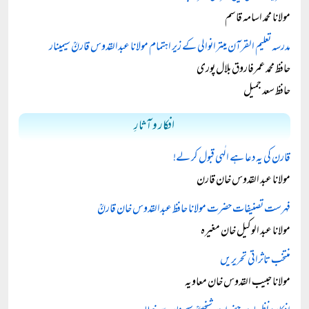
مولانا محمد اسامہ قاسم
مدرسہ تعلیم القرآن میترانوالی کے زیر اہتمام مولانا عبدالقدوس قارنؒ سیمینار
حافظ محمد عمرفاروق بلال پوری
حافظ سعد جمیل
افکار و آثارِ
قارن کی یہ دعا ہے الٰہی قبول کر لے!
مولانا عبد القدوس خان قارن
فہرست تصنیفات حضرت مولانا حافظ عبدالقدوس خان قارنؒ
مولانا عبد الوکیل خان مغیرہ
منتخب تاثراتی تحریریں
مولانا حبیب القدوس خان معاویہ