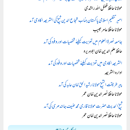
مولانا حافظ فضل اللہ راشدی
امیرتنظیمِ اسلامی پاکستان جناب شجاع الدین شیخ کی الشریعہ اکادمی آمد
مولانا حافظ عامر حبیب
جامعہ نصرۃ العلوم میں تعزیت کیلئے شخصیات اور وفود کی آمد
حافظ علم الدین خان ابوہریرہ
الشریعہ اکادمی میں تعزیت کیلئے شخصیات اور وفود کی آمد
ادارہ الشریعہ
پیر طریقت الشیخ مولانا رشید الحق خان عابد کی آمد
مولانا حافظ نصر الدین خان عمر
شیخ الحدیث حضرت مولانا قاری محمد حنیف جالندھری کی آمد
مولانا حافظ نصر الدین خان عمر