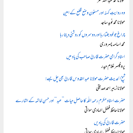
مولانا محمد عبد اللہ عمر
وہ روایتِ کہنہ اور مسنون وضع قطع کے امین
مولانا محمد نوید ساجد
چراغ جو خود جلتا رہا اور دوسروں کو روشنی دیتا رہا
محمد اسامہ پسروری
استادِ گرامی حضرت قارنؒ صاحب کی یاد میں
پروفیسر غلام حیدر
شیخ الحدیث حضرت مولانا عبد القدوس قارنؒ بھی چل بسے!
مولانا زبیر احمد صدیقی
حضرت استاد مکرم رحمہ اللّٰہ کا حاصلِ حیات ’’عبد‘‘ اور حسنِ خاتمہ کے اشارے
مولانا حافظ فضل الہادی سواتی
حضرت قارنؒ کی یادیں
مولانا حافظ فضل الہادی سواتی