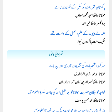
پاکستان شریعت کونسل کے تعزیت نامے
مولانا حافظ امجد محمود معاویہ
پروفیسر حافظ منیر احمد
علمائے دیوبند کے علم و عمل کے وارث تھے
نقیب ملت پاکستان نیوز
تعزیتی وفود
سرکردہ شخصیات کی تشریف آوری اور پیغامات
مولانا ابوعمار زاہد الراشدی
مولانا حافظ نصر الدین خان عمر و برادران
خواجہ خواجگان حضرت مولانا خواجہ خلیل احمد کی جامعہ نصرۃ العلوم آمد
مولانا حافظ محمد حسن یوسف
وفاقی وزیر مذہبی امور سردار محمد یوسف کی جامعہ نصرۃ العلوم آمد