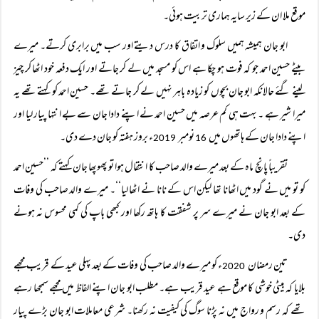
موقع ملا ان کے زیر سایہ ہماری تربیت ہوئی۔
ابو جان ہمیشہ ہمیں سلوک و اتفاق کا درس دیتے اور سب میں برابری کرتے۔ میرے
بیٹے حسین احمد جو کہ فوت ہو چکا ہے اس کو مسجد میں لے کر جاتے اور ایک دفعہ خود اٹھا کر چیز
لینے گئے حالانکہ ابو جان بچوں کو زیادہ باہر نہیں لے کر جاتے تھے۔ حسین احمد کو کہتے تھے یہ
میرا شیر ہے ۔ بہت ہی کم عرصہ میں حسین احمد نے اپنے دادا جان سے بے انتہا پیار لیا اور
اپنے دادا جان کے ہاتھوں میں
نومبر
ء بروز ہفتہ کو جان دے دی۔
2019
16
تقریباً پانچ ماہ کے بعد میرے والد صاحب کا انتقال ہوا تو پھوپھا جان کہتے کہ ’’حسین احمد
کو تو میں نے گود میں اٹھانا تھا لیکن اس کے نانا نے اٹھا لیا‘‘۔ میرے والد صاحب کی وفات
کے بعد ابو جان نے میرے سر پر شفقت کا ہاتھ رکھا اور کبھی باپ کی کمی محسوس نہ ہونے
دی۔
تین رمضان
ء کو میرے والد صاحب کی وفات کے بعد پہلی عید کے قریب مجھے
2020
بلایا کہ بیٹی خوشی کا موقع ہے عید قریب ہے۔ مطلب ابو جان اپنے الفاظ میں مجھے سمجھا رہے
تھے کہ رسم و رواج میں نہ پڑنا سوگ کی کیفیت نہ رکھنا۔ شرعی معاملات ابو جان بڑے پیار