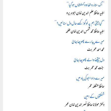
’’اک ستارہ تھا وہ کہکشاں ہو گیا‘‘
اہلیہ حافظ علم الدین خان ابوہریرہ
’’کیا بیتی ہم پہ لوگو! کسے حال دل سنائیں؟‘‘
اہلیہ حافظ محمد شمس الدین خان طلحہ
میرے پیارے پھوپھا جانؒ
محمد احمد عمر بٹ
دل جیتنے والے پھوپھا جانؒ
بنت محمد عمر بٹ
میرے دادا ابو کی یاد میں
حافظ حنظلہ عمر
شفقتوں کے امین
دختر مولانا حافظ نصر الدین خان عمر