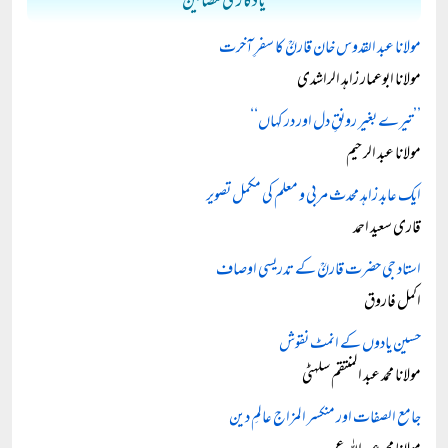
یادگاری مضامین
مولانا عبد القدوس خان قارنؒ کا سفرِ آخرت
مولانا ابوعمار زاہد الراشدی
’’تیرے بغیر رونقِ دل اور در کہاں‘‘
مولانا عبد الرحیم
ایک عابد زاہد محدث مربی و معلم کی مکمل تصویر
قاری سعید احمد
استاد جی حضرت قارنؒ کے تدریسی اوصاف
اکمل فاروق
حسین یادوں کے انمٹ نقوش
مولانا محمد عبد المنتقم سلہٹی
جامع الصفات اور منکسر المزاج عالمِ دین