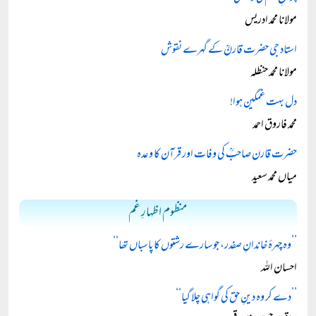
مولانا محمد ادریس
استاد جی حضرت قارنؒ کے گہرے نقوش
مولانا محمد حنظلہ
دل بہت غمگین ہوا!
محمد فاروق احمد
حضرت قارن صاحبؒ کی وفات اور قرآن کا وعدہ
میاں محمد سعید
منظوم اظہارِ غم
’’وہ چہرۂ خاندانِ صفدر، جو سارے رشتوں کا پاسباں تھا‘‘
احسان اللہ
’’دے کر وہ دینِ حق کی گواہی چلا گیا‘‘