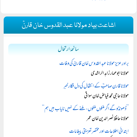
اشاعت بیاد مولانا عبد القدوس خان قارنؒ
سانحۂ ارتحال
برادرِ عزیز مولانا عبد القدوس خان قارنؒ کی وفات
مولانا ابوعمار زاہد الراشدی
مولانا قارن صاحبؒ کے انتقال کی دل فگار خبر
مولانا حاجی محمد فیاض خان سواتی
’’ڈھونڈو گے اگر ملکوں ملکوں، ملنے کے نہیں نایاب ہیں ہم‘‘
مولانا حافظ نصر الدین خان عمر
ابتدائی اطلاعات اور مختصر تعزیتی پیغامات