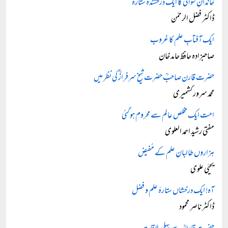
خاندانِ سواتی کا ایک درخشندہ ستارہ
ڈاکٹر فضل الرحمٰن
ایک آفتابِ علم کا غروب
صاحبزادہ حافظ حامد خان
حضرت قارن صاحبؒ حضرت شیخ سرفرازؒ کی نظر میں
محمد سرور کشمیری
امت ایک مخلص عالم سے محروم ہو گئی
مفتی رشید احمد العلوی
ہزاروں طالبانِ علم کے مُفیض
یحیٰی علوی
آہ! ایک درخشاں ستارۂ علم و فضل
ڈاکٹر ناصر محمود