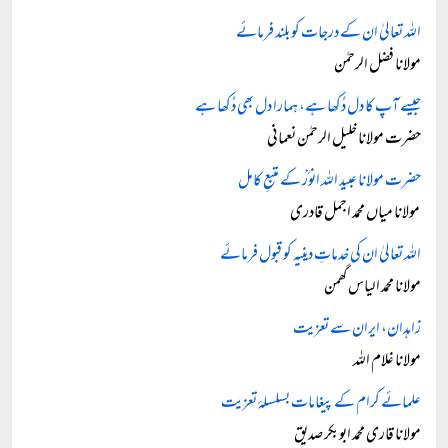
اللہ تعالیٰ ان کے درجات کو بلند فرمائے
مولانا فضل الرحمٰن
جیسے آپ کا دل دُکھا ہے، ہمارا دل بھی دُکھا ہے
حضرت مولانا خلیل الرحمٰن نعمانی
حضرت مولانا عبید اللہ انورؒ کے متبعِ کامل
مولانا میاں محمد اجمل قادری
اللہ تعالیٰ ان کی خدماتِ دینیہ کو قبول فرمائے
مولانا محمد الیاس گھمن
زاہدان، ایران سے تعزیت
مولانا غلام اللہ
علمائے کرام کے پیغامات بسلسلۂ تعزیت
مولانا قاری محمد ابوبکر صدیق