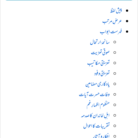
پیش لفظ
عرضِ مرتب
فہرست ابواب
سانحۂ ارتحال
صوتی تعزیت
تعزیتی مکاتیب
تعزیتی وفود
یادگاری مضامین
وفات حسرت آیات
منظوم اظہارِ غم
اہلِ خاندان کا صدمہ
تقریبات کا احوال
افکار و آثار