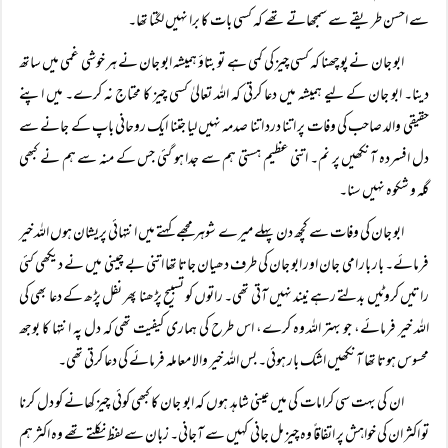
سے احسن طریقے سے سمجھاتے تھے کہ کسی بات کا برا نہیں لگتا تھا۔
ابو جان نے پوچھنا کہ کسی چیز کی کمی ہے تو بتاؤ ہمیشہ ابو جان نے ہر خوشی غمی میں ساتھ
دینا۔ ابو جان کے لیے ہمیشہ میں دعا کرتی کہ اللہ تعالیٰ کسی چیز کا محتاج نہ کرے۔ میں اپنے
حقیقی والد صاحب کی وفات پر اتنا درد اتنا صدمہ نہیں لیا جتنا ایک روحانی باپ کے جانے سے
دل افسردہ آنکھیں پر نم۔ اتنی عظیم ہستی ہم سے جدا ہو گئی جس کے منہ سے ہم نے کبھی
گلہ و شکوہ نہیں سنا۔
ابو جان کی وفات سے کچھ دن پہلے میرے شوہر مجھے کہتے میں انتہائی پریشان ہوں اللہ خیر
فرمائے۔ بار بار امی جان اور ابو جان کی طرف دھیان جاتا تھا اتنی بے چینی میں نے دیکھی کئی
راتیں کروٹیں بدلتے رہے نیند نہیں آتی تھی۔ راتوں کو تسبیح پڑھنا پھر نفل پڑھ کے دعا بھی کی
اللہ خیر فرمائے، جو بہتر اللہ وہ کرے، اس طرح کی ہماری کیفیت تھی کہ دل پہ انتہا کا بوجھ
محسوس ہوتا تھا آنکھیں اشک بار ہوئی۔ بس اللہ خیر والا معاملہ فرمائے کی دعا کرتی تھی۔
ان کی بہت سی کرامات کی میں عینی شاہد ہوں کہ ابو جان کا کبھی کوئی چیز کھانے کو دل کرنا
تو اکثر ان کی خواہش پر اتفاقاً وہ چیز مل جانی کہیں سے آجانی۔ زبان سے لفظ نکلتے تھے وہ اکثر ہم