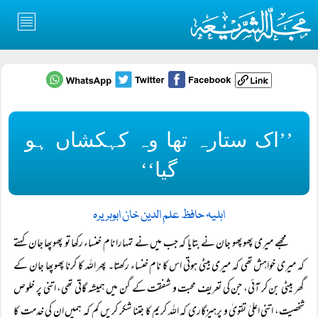
’’اک ستارہ تھا وہ کہکشاں ہو
گیا‘‘
اہلیہ حافظ علم الدین خان ابوہریرہ
مجھے میری پھوپھو جان نے بتایا کہ جب میں نے تمہارا نام خنساء رکھا تو پھوپھا جان کہتے
کہ میری خواہش تھی کہ میری بیٹی ہوتی اس کا نام خنساء رکھتا۔ پھر اللہ کا کرنا پھوپھا جان کے
گھر بیٹی بن کر آئی، جن کی تعریف محبت و شفقت کے گن میں ہمیشہ گاتی تھی، اتنی پر خلوص
شخصیت، اتنی اعلیٰ تقویٰ و پرہیزگاری کہ اللہ کریم کا جتنا شکر کریں کم کہ ہمیں ان کی خدمت کا