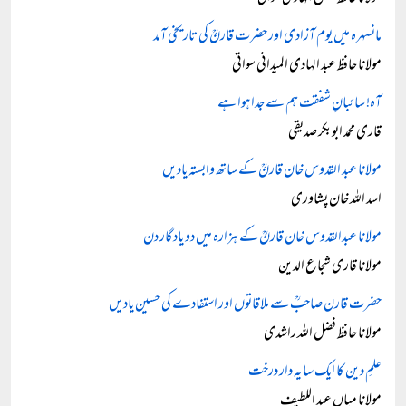
مانسہرہ میں یوم آزادی اور حضرت قارنؒ کی تاریخی آمد
مولانا حافظ عبد الہادی المیدانی سواتی
آہ! سائبانِ شفقت ہم سے جدا ہوا ہے
قاری محمد ابوبکر صدیقی
مولانا عبد القدوس خان قارنؒ کے ساتھ وابستہ یادیں
اسد اللہ خان پشاوری
مولانا عبدالقدوس خان قارنؒ کے ہزارہ میں دو یادگار دن
مولانا قاری شجاع الدین
حضرت قارن صاحبؒ سے ملاقاتوں اور استفادے کی حسین یادیں
مولانا حافظ فضل اللہ راشدی
علمِ دین کا ایک سایہ دار درخت
مولانا میاں عبد اللطیف