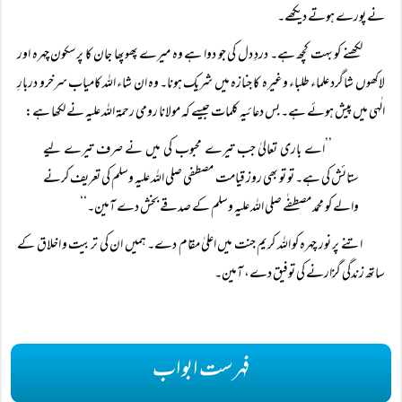
نے پورے ہوتے دیکھے۔
لکھنے کو بہت کچھ ہے۔ دردِ دل کی جو دوا ہے وہ میرے پھوپھا جان کا پرسکون چہرہ اور
لاکھوں شاگرد علماء طلباء وغیرہ کا جنازہ میں شریک ہونا۔ وہ ان شاء اللہ کامیاب سرخرو دربارِ
الٰہی میں پیش ہوئے ہے۔ بس دعائیہ کلمات جیسے کہ مولانا رومی رحمۃ اللہ علیہ نے لکھا ہے:
’’اے باری تعالیٰ جب تیرے محبوب کی میں نے صرف تیرے لیے
ستائش کی ہے۔ تو تو بھی روز قیامت مصطفی صلی اللہ علیہ وسلم کی تعریف کرنے
والے کو محمد مصطفٰے صلی اللہ علیہ وسلم کے صدقے بخش دے آمین۔‘‘
اتنے پر نور چہرہ کو اللہ کریم جنت میں اعلیٰ مقام دے۔ ہمیں ان کی تربیت و اخلاق کے
ساتھ زندگی گزارنے کی توفیق دے، آمین۔
فہرست ابواب