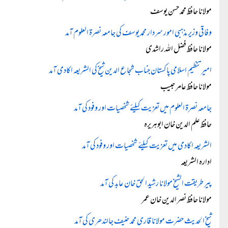
مولانا حافظ محمد حسن یوسف
وفاقی وزیر مذہبی امور سردار محمد یوسف کی جامعہ نصرۃ العلوم آمد
مولانا حافظ فضل اللہ راشدی
امیرتنظیمِ اسلامی پاکستان جناب شجاع الدین شیخ کی الشریعہ اکادمی آمد
مولانا حافظ عامر حبیب
جامعہ نصرۃ العلوم میں تعزیت کیلئے شخصیات اور وفود کی آمد
حافظ علم الدین خان ابوہریرہ
الشریعہ اکادمی میں تعزیت کیلئے شخصیات اور وفود کی آمد
ادارہ الشریعہ
پیر طریقت الشیخ مولانا رشید الحق خان عابد کی آمد
مولانا حافظ نصر الدین خان عمر
شیخ الحدیث حضرت مولانا قاری محمد حنیف جالندھری کی آمد