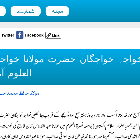
مجلہ
شمارے
واجہ خواجگان حضرت مولانا خواج
العلوم آ
مولانا حافظ محمد ح
آج مؤرخہ
اگست
ء بروز ہفتہ صبح سوا نو بجے کے قریب جانشین خواجہ خواجگان حضرت م
2025
23
امیر جمعیۃ علماء اسلام پاکستان) جامعہ نصرۃ العلوم میں مولانا عبد القدوس خان قارنؒ کی تعز
الراشدی صاحب، مہتمم جامعہ مولانا محمد فیاض خان سواتی صاحب، مولانا عبد القدوس خان قارن رح