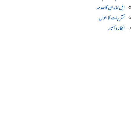
اہلِ خاندان کا صدمہ
تقریبات کا احوال
افکار و آثار