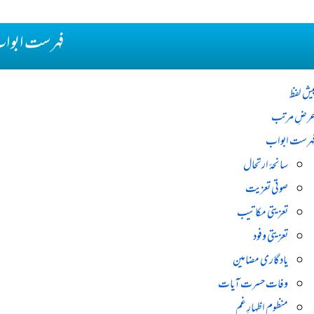
فہرست ابوا
یش لفظ
رضِ مرتب
ہرست ابواب
سانحۂ ارتحال
صوتی تعزیت
تعزیتی مکاتیب
تعزیتی وفود
یادگاری مضامین
وفات حسرت آیات
منظوم اظہارِ غم