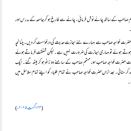
ہتمم صاحب کے ساتھ چائے نوش فرمائی۔ چائے سے فارغ ہو کر جامعہ کے مدرس اور
۔
حضرت خواجہ صاحب سے ہمارے لئے اجازتِ حدیث کی درخواست کر دیں۔ چنانچہ
ہوتے ہوئے تو ہماری اجازت کی ضرورت نہیں ہے۔ لیکن شفقت فرماتے ہوئے
ات حضرت خواجہ صاحب اور مہتمم صاحب کے سامنے دو زانو ہو کر بیٹھ گئے۔ ایک
 سنائی۔ بعد ازاں حضرت خواجہ صاحب نے تمام طلباء کو اپنے تمام سلاسل میں
ا۔
(
۲۳ اگست ۲۰۲۵ء
)