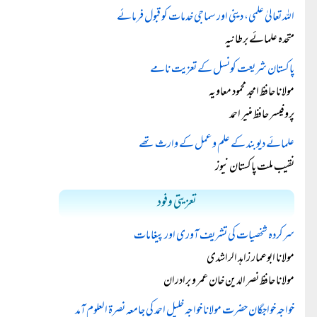
اللہ تعالیٰ علمی، دینی اور سماجی خدمات کو قبول فرمائے
متحدہ علمائے برطانیہ
پاکستان شریعت کونسل کے تعزیت نامے
مولانا حافظ امجد محمود معاویہ
پروفیسر حافظ منیر احمد
علمائے دیوبند کے علم و عمل کے وارث تھے
نقیب ملت پاکستان نیوز
تعزیتی وفود
سرکردہ شخصیات کی تشریف آوری اور پیغامات
مولانا ابوعمار زاہد الراشدی
مولانا حافظ نصر الدین خان عمر و برادران
خواجہ خواجگان حضرت مولانا خواجہ خلیل احمد کی جامعہ نصرۃ العلوم آمد