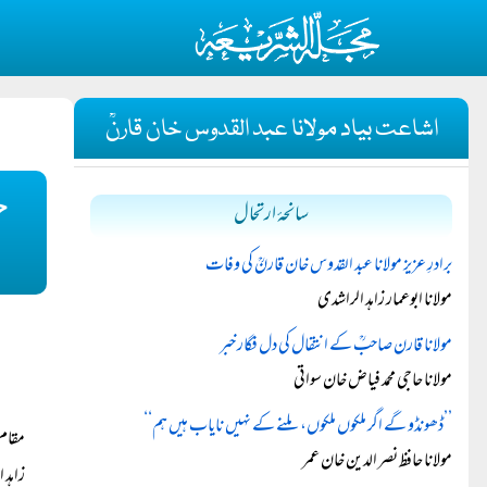
اشاعت بیاد مولانا عبد القدوس خان قارنؒ
خ
سانحۂ ارتحال
برادرِ عزیز مولانا عبد القدوس خان قارنؒ کی وفات
مولانا ابوعمار زاہد الراشدی
مولانا قارن صاحبؒ کے انتقال کی دل فگار خبر
مولانا حاجی محمد فیاض خان سواتی
’’ڈھونڈو گے اگر ملکوں ملکوں، ملنے کے نہیں نایاب ہیں ہم‘‘
مقام 
مولانا حافظ نصر الدین خان عمر
زاہد 