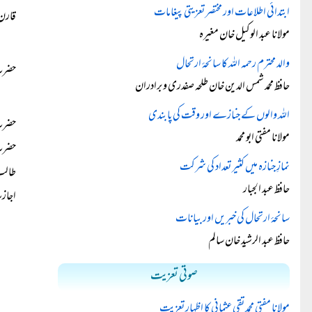
ابتدائی اطلاعات اور مختصر تعزیتی پیغامات
قارن 
مولانا عبد الوکیل خان مغیرہ
والد محترم رحمہ اللہ کا سانحۂ ارتحال
حضرت 
حافظ محمد شمس الدین خان طلحہ صفدری و برادران
اللہ والوں کے جنازے اور وقت کی پابندی
حضرت
مولانا مفتی ابو محمد
حضرت 
نمازِ جنازہ میں کثیر تعداد کی شرکت
طالب 
حافظ عبد الجبار
اجازت
سانحۂ ارتحال کی خبریں اور بیانات
حافظ عبد الرشید خان سالم
صوتی تعزیت
مولانا مفتی محمد تقی عثمانی کا اظہارِ تعزیت