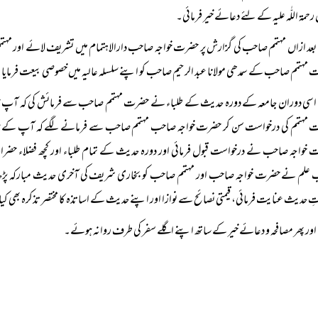
رحمۃ اللّٰہ علیہ کے لئے دعائے خیر فرمائی۔
بعد ازاں مہتمم صاحب کی گزارش پر حضرت خواجہ صاحب دارالاہتمام میں تشریف لائے اور م
مہتمم صاحب کے سمدھی مولانا عبد الرحیم صاحب کو اپنے سلسلہ عالیہ میں خصوصی بیعت فرمایا
اسی دوران جامعہ کے دورہ حدیث کے طلباء نے حضرت مہتمم صاحب سے فرمائش کی کہ آپ 
 مہتمم کی درخواست سن کر حضرت خواجہ صاحب مہتمم صاحب سے فرمانے لگے کہ آپ کے 
خواجہ صاحب نے درخواست قبول فرمائی اور دورہ حدیث کے تمام طلباء اور کچھ فضلاء حضر
علم نے حضرت خواجہ صاحب اور مہتمم صاحب کو بخاری شریف کی آخری حدیث مبارکہ پڑھ کر
ِ حدیث عنایت فرمائی، قیمتی نصائح سے نوازا اور اپنے حدیث کے اساتذہ کا مختصر تذکرہ بھی کی
اور پھر مصافحہ و دعائے خیر کے ساتھ اپنے اگلے سفر کی طرف روانہ ہوئے۔