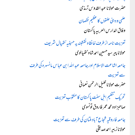
حضرت مولانا عبد القدوس ترمذی
علمی و دینی حلقوں کا عظیم نقصان
وفاق المدارس العربیہ پاکستان
تعزیت نامہ از طرف خانقاہ نقشبندیہ حسینیہ نتھیال شریف
مولانا پیر سید حسین احمد شاہ نتھیالوی
جامعہ اشاعت الاسلام اور جامعہ عبد اللہ ابن عباس مانسہرہ کی طرف
سے تعزیت
حضرت مولانا خلیل الرحمٰن نعمانی
تحریک تنظیم اہلِ سنت پاکستان کا مکتوبِ تعزیت
صاحبزادہ محمد عمر فاروق تونسوی
جامعہ فاروقیہ شجاع آباد ملتان کی طرف سے تعزیت
مولانا زبیر احمد صدیقی