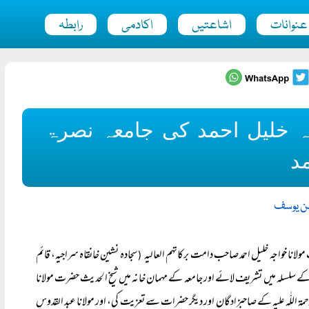
عنوانات
اشاعتیں
اکادمی
رابطہ
ہ خلیل احمد کی جامعہ نصرۃ
مد
سن یوسف
ولانا خواجہ خلیل احمد صاحب دامت برکاتہم العالیہ
سجادہ نشین خانقاہ سراجیہ، قائم
(
یت کے سلسلہ میں تشریف لائے اور جامعہ کے مہمان خانہ میں شیخ الحدیث حضرت مولانا
مۃ اللّٰہ علیہ کے صاحبزادگان اور دیگر حضرات سے تعزیت کی، اور مولانا عبد القدوس