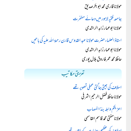
مولانا قاری محمد ابوبکر صدیق
جامعہ فتحیہ لاہور میں دعائے مغفرت
مولانا ابوعمار زاہد الراشدی
استاذ العلماء حضرت مولانا عبد القدوس قارن رحمۃ اللہ علیہ کی باتیں
مولانا ابوعمار زاہد الراشدی
حافظ محمد عمرفاروق بلال پوری
تعزیتی مکاتیب
اسلاف کی جیتی جاگتی عملی تصویر تھے
مولانا حافظ فضل الرحیم اشرفی
اعزيكم واهله بهٰذا المصاب
مولانا مفتی محمد قاسم القاسمی