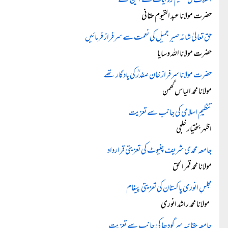
اسلاف کی عظیم روایات کے امین تھے
حضرت مولانا عبد القیوم حقانی
حق تعالیٰ شانہ صبرِ جمیل کی نعمت سے سرفراز فرمائیں
حضرت مولانا اللہ وسایا
حضرت مولانا سرفراز خان صفدرؒ کی یادگار تھے
مولانا محمد الیاس گھمن
تنظیمِ اسلامی کی جانب سے تعزیت
اظہر بختیار خلجی
جامعہ محمدی شریف چنیوٹ کی تعزیتی قرارداد
مولانا محمد قمر الحق
مجلسِ انوری پاکستان کی تعزیتی پیغام
مولانا محمد راشد انوری
جامعہ حقانیہ سرگودھا کی جانب سے تعزیت