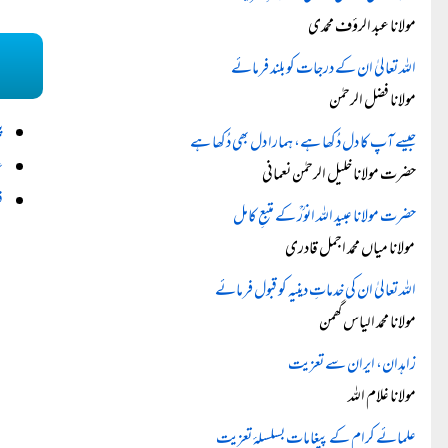
مولانا عبد الرؤف محمدی
اللہ تعالیٰ ان کے درجات کو بلند فرمائے
مولانا فضل الرحمٰن
پ
جیسے آپ کا دل دُکھا ہے، ہمارا دل بھی دُکھا ہے
ع
حضرت مولانا خلیل الرحمٰن نعمانی
ف
حضرت مولانا عبید اللہ انورؒ کے متبعِ کامل
مولانا میاں محمد اجمل قادری
اللہ تعالیٰ ان کی خدماتِ دینیہ کو قبول فرمائے
مولانا محمد الیاس گھمن
زاہدان، ایران سے تعزیت
مولانا غلام اللہ
علمائے کرام کے پیغامات بسلسلۂ تعزیت